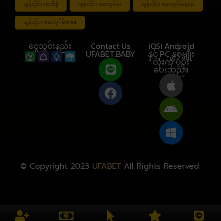
အွန်လိုင်း ကာစီနို
အွန်လိုင်း စလော့ဂိမ်း
အွန်လိုင်း စလော့ဂိမ်းapp
အွန်လိုင်း စလော့ဂိမ်းfree
ငွေသွင်းနည်း
Contact Us
iOS၊ Android
UFABET.BABY
နှင့် PC နှစ်မျိုး
လုံးကို ပံ့ပိုး
ပေးသည်။
© Copyright 2023
UFABET
All Rights Reserved.