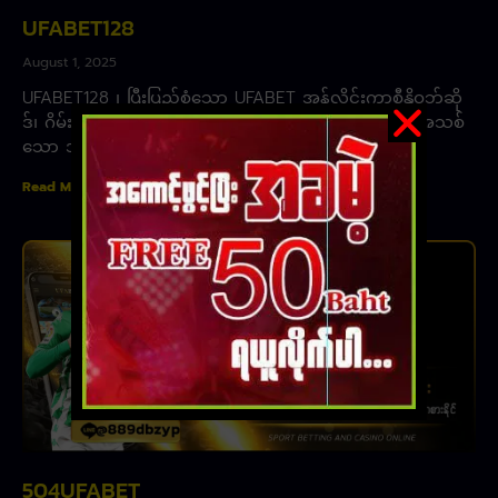
UFABET128
August 1, 2025
UFABET128 ၊ ပြီးပြည့်စုံသော UFABET အွန်လိုင်းကာစီနိုဝဘ်ဆို
ဒ်၊ ဂိမ်းစခန်းများအားလုံး၊ စက်ပစ္စည်းအပြည့်အစုံ အသစ်အသစ်
သော အပ်ဒိတ်များ၊ စနစ်သစ်များဖြင့်
Read More »
504UFABET