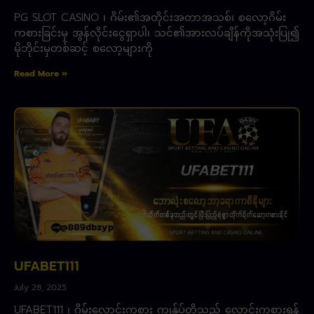
PG SLOT CASINO ၊ ဂိမ်း၏အတိုင်းအတာအသစ်၊ စလော့ဂိမ်း
ကစားခြင်းမှ အွန်လိုင်းငွေရှာပါ၊ သင်၏အားလပ်ချိန်ကိုအသုံးပြု၍
မိုဘိုင်းမှတစ်ဆင့် စလော့များကို
Read More »
UFABET111
July 28, 2025
UFABET111 ၊ ဂိမ်းလောင်းကစား ကျွန်ုပ်တို့သည် လောင်းကစားရန်