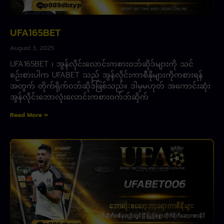
UFA165BET
August 3, 2025
UFA165BET ၊ အွန်လိုင်းလောင်းကစားဝဘ်ဆိုဒ်များကို သင်
စဉ်းစားပါက UFABET သည် အွန်လိုင်းကာစီနိုများကိုကစားရန်
အတွက် တိုက်ရိုက်ဝဘ်ဆိုဒ်ဖြစ်သည်။ ဒါမှမဟုတ် အကောင်းဆုံး
အွန်လိုင်းဘောလုံးလောင်းကစားဝက်ဘ်ဆိုက်
Read More »