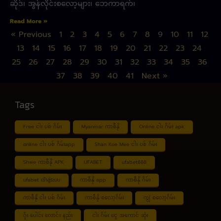
ဆိုဒ်၊ အွန်လိုင်းစလော့များ၊ ဘေကာရက်၊
Read More »
« Previous
1
2
3
4
5
6
7
8
9
10
11
12
13
14
15
16
17
18
19
20
21
22
23
24
25
26
27
28
29
30
31
32
33
34
35
36
37
38
39
40
41
Next »
Tags
Free ငါး ပစ် ဂိမ်း
Myanmar ကာစီနို
Online ငါး ဂိမ်း apk
online ငါး ပစ် ဂိမ်းapp
Shan Koe Mee ငါး ပစ် ဂိမ်း
Shwe ကာစီနို APK
UFABET
ufabet888
ufabet เข้าสู่ระบบ
ကာစီနို app
ကာစီနို ဂိမ်း
ကာစီနို ငါး ပစ် ဂိမ်း
ကာစီနို စလော့ဂိမ်း
ကျွဲ စလော့ဂိမ်း
ဂိုး ပေါင်း လောင်း နည်း
ငါး ဂိမ်း ငွေ အကောင် ဆုံး