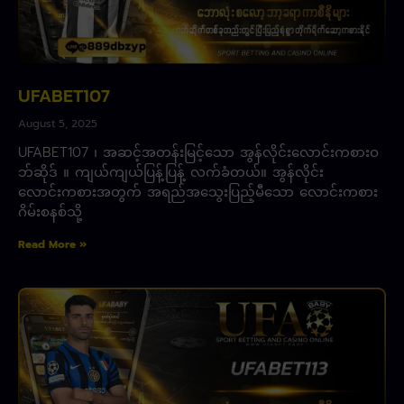
UFABET107
August 5, 2025
UFABET107 ၊ အဆင့်အတန်းမြင့်သော အွန်လိုင်းလောင်းကစားဝ
ဘ်ဆိုဒ် ။ ကျယ်ကျယ်ပြန့်ပြန့် လက်ခံတယ်။ အွန်လိုင်း
လောင်းကစားအတွက် အရည်အသွေးပြည့်မီသော လောင်းကစား
ဂိမ်းစနစ်သို့
Read More »