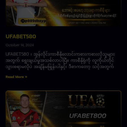
UFABET580
October 14, 2024
UFABET580 ၊ အွန်လိုင်းကာစီနိုလောင်းကစားကစားလိုသူများ
အတွက် ရွေးချယ်မှုအသစ်လာပါပြီ။ ကာစီနိုရုံကို လူကိုယ်တိုင်
သွားစရာမလိုပဲ အချိန်မဖြုန်းပါနှင့်၊ ဒီစာကတော့ သင့်အတွက်
Read More »