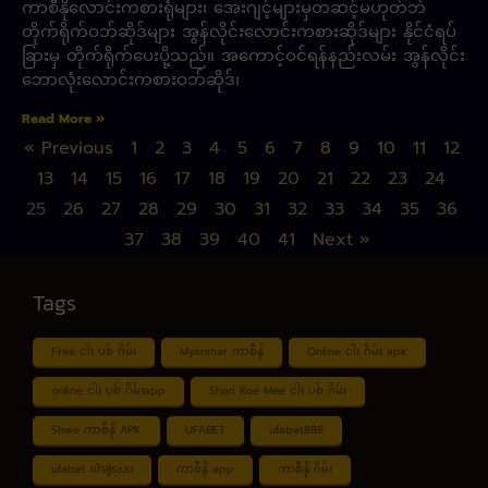
ကာစီနိုလောင်းကစားရုံများ၊ အေးဂျင့်များမှတဆင့်မဟုတ်ဘဲ
တိုက်ရိုက်ဝဘ်ဆိုဒ်များ အွန်လိုင်းလောင်းကစားဆိုဒ်များ နိုင်ငံရပ်
ခြားမှ တိုက်ရိုက်ပေးပို့သည်။ အကောင့်ဝင်ရန်နည်းလမ်း အွန်လိုင်း
ဘောလုံးလောင်းကစားဝဘ်ဆိုဒ်၊
Read More »
« Previous
1
2
3
4
5
6
7
8
9
10
11
12
13
14
15
16
17
18
19
20
21
22
23
24
25
26
27
28
29
30
31
32
33
34
35
36
37
38
39
40
41
Next »
Tags
Free ငါး ပစ် ဂိမ်း
Myanmar ကာစီနို
Online ငါး ဂိမ်း apk
online ငါး ပစ် ဂိမ်းapp
Shan Koe Mee ငါး ပစ် ဂိမ်း
Shwe ကာစီနို APK
UFABET
ufabet888
ufabet เข้าสู่ระบบ
ကာစီနို app
ကာစီနို ဂိမ်း