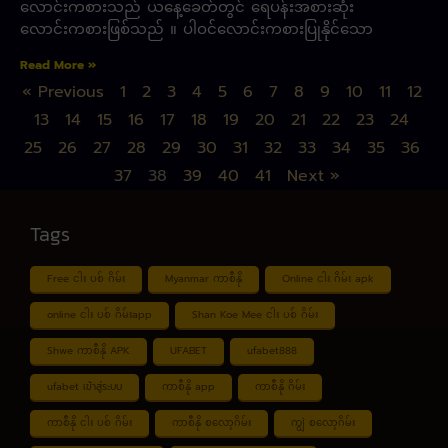
လောင်းကစားသည် ယနေ့ခေတ်တွင် ရေပန်းအစားဆုံး
လောင်းကစားဖြစ်သည် ။ ပါဝင်လောင်းကစားပြုနိုင်သော
Read More »
« Previous
1
2
3
4
5
6
7
8
9
10
11
12
13
14
15
16
17
18
19
20
21
22
23
24
25
26
27
28
29
30
31
32
33
34
35
36
37
38
39
40
41
Next »
Tags
Free ငါး ပစ် ဂိမ်း
Myanmar ကာစီနို
Online ငါး ဂိမ်း apk
online ငါး ပစ် ဂိမ်းapp
Shan Koe Mee ငါး ပစ် ဂိမ်း
Shwe ကာစီနို APK
UFABET
ufabet888
ufabet เข้าสู่ระบบ
ကာစီနို app
ကာစီနို ဂိမ်း
ကာစီနို ငါး ပစ် ဂိမ်း
ကာစီနို စလော့ဂိမ်း
ကျွဲ စလော့ဂိမ်း