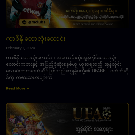
ကာစီနို ဘောလုံးလောင်း
February 1, 2024
ကာစီနို ဘောလုံးလောင်း ၊ အကောင်းဆုံးအွန်လိုင်းဘောလုံး
လောင်းကစားနှင့် အပြည့်စုံဆုံးစနစ်ဟု ယူဆရသည့် အွန်လိုင်း
လောင်းကစားဝဘ်ဆိုဒ်ဖြစ်သည်။ကျွန်ုပ်တို့၏ UFABET ဝက်ဘ်ဆို
ဒ်ကို ကစားသမားများက
Read More »