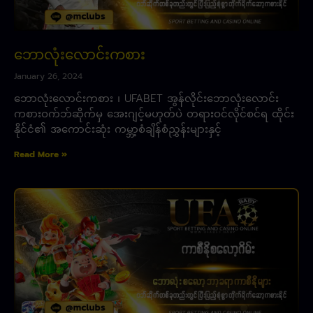
ဘောလုံးလောင်းကစား
January 26, 2024
ဘောလုံးလောင်းကစား ၊ UFABET အွန်လိုင်းဘောလုံးလောင်း
ကစားဝက်ဘ်ဆိုက်မှ အေးဂျင့်မဟုတ်ပဲ တရားဝင်လိုင်စင်ရ ထိုင်း
နိုင်ငံ၏ အကောင်းဆုံး ကမ္ဘာ့စံချိန်စံညွှန်းများနှင့်
Read More »