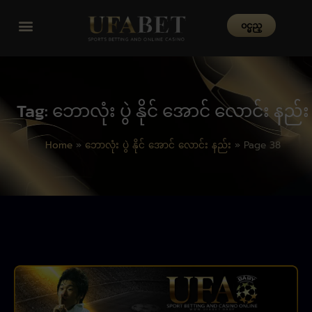
၀င္မည္
Tag: ဘောလုံး ပွဲ နိုင် အောင် လောင်း နည်း
Home
»
ဘောလုံး ပွဲ နိုင် အောင် လောင်း နည်း
»
Page 38