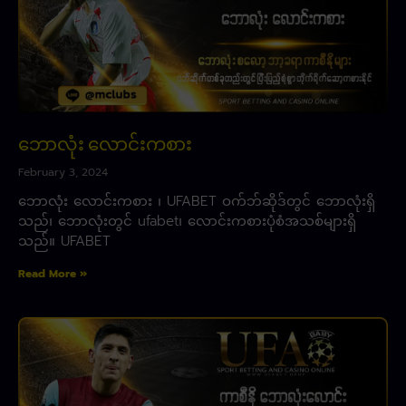
ဘောလုံး လောင်းကစား
February 3, 2024
ဘောလုံး လောင်းကစား ၊ UFABET ဝက်ဘ်ဆိုဒ်တွင် ဘောလုံးရှိ
သည်၊ ဘောလုံးတွင် ufabet၊ လောင်းကစားပုံစံအသစ်များရှိ
သည်။ UFABET
Read More »