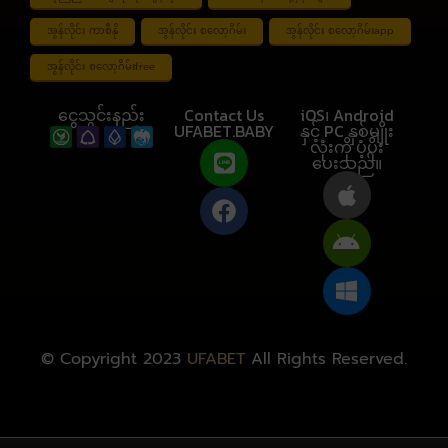
အွန်လိုင်း ကာစီနို
အွန်လိုင်း စလော့ဂိမ်း
အွန်လိုင်း စလော့ဂိမ်းapp
အွန်လိုင်း စလော့ဂိမ်းfree
ငွေသွင်းနည်း
Contact Us
iOS၊ Android
UFABET.BABY
နှင့် PC နှစ်မျိုး
လုံးကို ပံ့ပိုး
ပေးသည်။
© Copyright 2023
UFABET
All Rights Reserved.