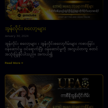
အွန်လိုင်း စလော့များ
January 30, 2024
အွန်လိုင်း စလော့များ ၊ အွန်လိုင်းစလော့ဂိမ်းများ ကစားခြင်း
ဝန်ဆောင်မှု ဝင်ရောက်ပြီး ဝန်ဆောင်မှုကို အလွယ်တကူ စတင်
အသုံးပြုနိုင်ပါသည်။ အကယ်၍
Read More »