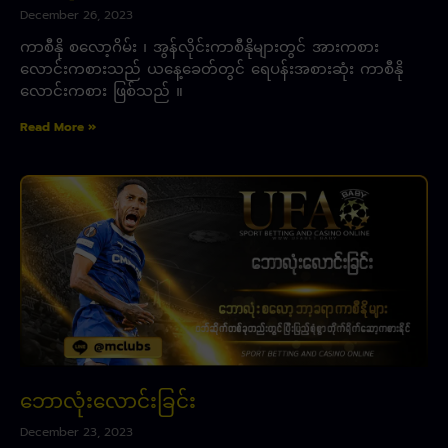
December 26, 2023
ကာစီနို စလော့ဂိမ်း ၊ အွန်လိုင်းကာစီနိုများတွင် အားကစား
လောင်းကစားသည် ယနေ့ခေတ်တွင် ရေပန်းအစားဆုံး ကာစီနို
လောင်းကစား ဖြစ်သည် ။
Read More »
ဘောလုံးလောင်းခြင်း
December 23, 2023