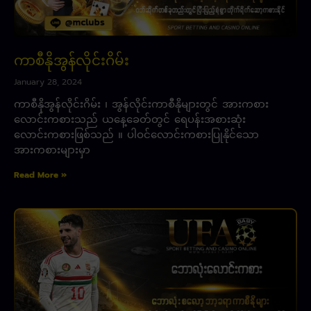
ကာစီနိုအွန်လိုင်းဂိမ်း
January 28, 2024
ကာစီနိုအွန်လိုင်းဂိမ်း ၊ အွန်လိုင်းကာစီနိုများတွင် အားကစား
လောင်းကစားသည် ယနေ့ခေတ်တွင် ရေပန်းအစားဆုံး
လောင်းကစားဖြစ်သည် ။ ပါဝင်လောင်းကစားပြုနိုင်သော
အားကစားများမှာ
Read More »