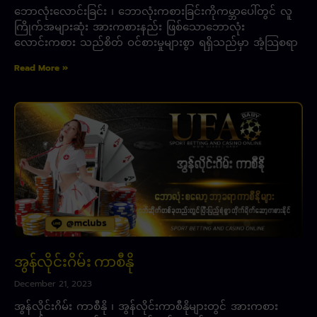
ဘောလုံးလောင်းခြင်း ၊ ဘောလုံးကစားခြင်းကိုကမ္ဘာပေါ်တွင် လူ
ကြိုက်အများဆုံး အားကစားနည်း ဖြစ်သောဘောလုံး
လောင်းကစား သည်စိတ် ဝင်စားမှုများစွာ ရရှိသည်မှာ အံ့သြစရာ
Read More »
အွန်လိုင်းဂိမ်း ကာစီနို
December 21, 2023
အွန်လိုင်းဂိမ်း ကာစီနို ၊ အွန်လိုင်းကာစီနိုများတွင် အားကစား