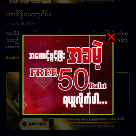
ကာစီနိုစလော့ဂိမ်း
January 18, 2024
ကာစီနိုစလော့ဂိမ်း ၊ ယူဇာဗစ်စလော့ game နှင့် ကျွန်ုပ်တို့ဝဘ်ဆို
ဒ်သည် ပိုမိုကောင်းမွန်သောကစားဂိမ်းများ ဂိမ်းချစ်သူများ၊ ဆော့
ကစားသူများထံကို အပြည့်စုံဆုံးပုံစံဖြင့်
Read More »