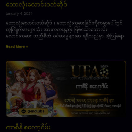
ဘောလုံးလောင်းဝဘ်ဆိုဒ်
January 4, 2024
ဘောလုံးလောင်းဝဘ်ဆိုဒ် ၊ ဘောလုံးကစားခြင်းကိုကမ္ဘာပေါ်တွင်
လူကြိုက်အများဆုံး အားကစားနည်း ဖြစ်သောဘောလုံး
လောင်းကစား သည်စိတ် ဝင်စားမှုများစွာ ရရှိသည်မှာ အံ့သြစရာ
Read More »
ကာစီနို စလော့ဂိမ်း