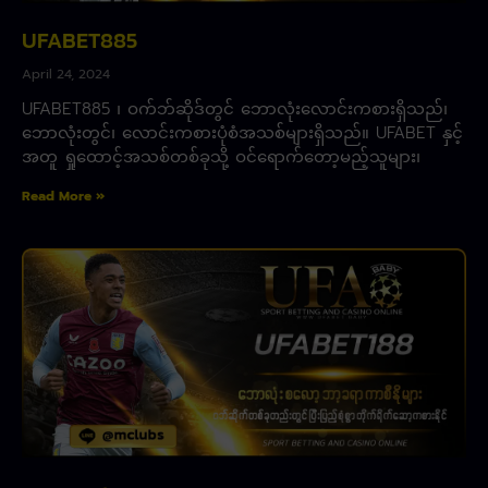
UFABET885
April 24, 2024
UFABET885 ၊ ဝက်ဘ်ဆိုဒ်တွင် ဘောလုံးလောင်းကစားရှိသည်၊
ဘောလုံးတွင်၊ လောင်းကစားပုံစံအသစ်များရှိသည်။ UFABET နှင့်
အတူ ရှုထောင့်အသစ်တစ်ခုသို့ ဝင်ရောက်တော့မည့်သူများ၊
Read More »