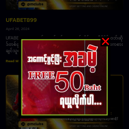
UFABET899
April 26, 2024
UFABET899 ၊ သည်ကောင်းမွန်သော အွန်လိုင်းကာစီနိုဂိမ်းဝဘ်ဆို
ဒ်တစ်ခုဖြစ်သည်။ ပြီးပြည့်စုံမှု ၊ ဘောလုံးလောင်းကစားဂိမ်းကစား
ချင်သူတိုင်း UFABET အဖွဲ့ဝင်ဖြစ်လာရန် အာမခံပါသည်။
Read More »