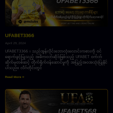
UFABET3366
April 29, 2024
UFABET3366 ၊ သည်အွန်လိုင်းဘောလုံးလောင်းကစားကို ဝင်
ရောက်ခွင့်ပြုသည့် အဓိကဝဘ်ဆိုဒ်ဖြစ်သည့် UFABET ဝက်ဘ်
ဆိုက်မှတစ်ဆင့် တိုက်ရိုက်ဝန်ဆောင်မှုကို အပြည့်အဝအသုံးပြုနိုင်
ပါသည်။ လိဂ်တိုင်းတွင်
Read More »