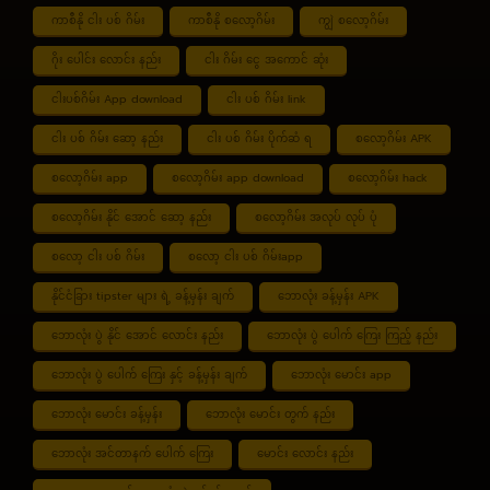
ကာစီနို ငါး ပစ် ဂိမ်း
ကာစီနို စလော့ဂိမ်း
ကျွဲ စလော့ဂိမ်း
ဂိုး ပေါင်း လောင်း နည်း
ငါး ဂိမ်း ငွေ အကောင် ဆုံး
ငါးပစ်ဂိမ်း App download
ငါး ပစ် ဂိမ်း link
ငါး ပစ် ဂိမ်း ဆော့ နည်း
ငါး ပစ် ဂိမ်း ပိုက်ဆံ ရ
စလော့ဂိမ်း APK
စလော့ဂိမ်း app
စလော့ဂိမ်း app download
စလော့ဂိမ်း hack
စလော့ဂိမ်း နိုင် အောင် ဆော့ နည်း
စလော့ဂိမ်း အလုပ် လုပ် ပုံ
စလော့ ငါး ပစ် ဂိမ်း
စလော့ ငါး ပစ် ဂိမ်းapp
နိုင်ငံခြား tipster များ ရဲ့ ခန့်မှန်း ချက်
ဘောလုံး ခန့်မှန်း APK
ဘောလုံး ပွဲ နိုင် အောင် လောင်း နည်း
ဘောလုံး ပွဲ ပေါက် ကြေး ကြည့် နည်း
ဘောလုံး ပွဲ ပေါက် ကြေး နှင့် ခန့်မှန်း ချက်
ဘောလုံး မောင်း app
ဘောလုံး မောင်း ခန့်မှန်း
ဘောလုံး မောင်း တွက် နည်း
ဘောလုံး အင်တာနက် ပေါက် ကြေး
မောင်း လောင်း နည်း