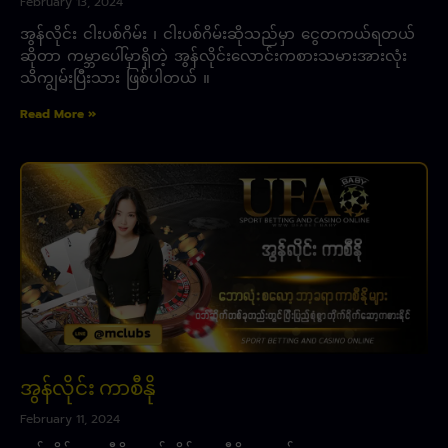
February 13, 2024
အွန်လိုင်း ငါးပစ်ဂိမ်း ၊ ငါးပစ်ဂိမ်းဆိုသည်မှာ ငွေတကယ်ရတယ်
ဆိုတာ ကမ္ဘာပေါ်မှာရှိတဲ့ အွန်လိုင်းလောင်းကစားသမားအားလုံး
သိကျွမ်းပြီးသား ဖြစ်ပါတယ် ။
Read More »
အွန်လိုင်း ကာစီနို
February 11, 2024