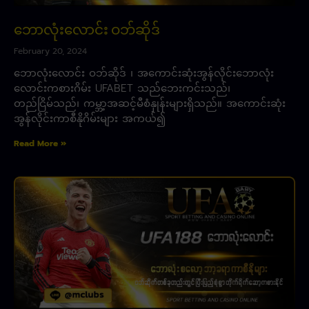
ဘောလုံးလောင်း ဝဘ်ဆိုဒ်
February 20, 2024
ဘောလုံးလောင်း ဝဘ်ဆိုဒ် ၊ အကောင်းဆုံးအွန်လိုင်းဘောလုံး
လောင်းကစားဂိမ်း UFABET သည်ဘေးကင်းသည်၊
တည်ငြိမ်သည်၊ ကမ္ဘာ့အဆင့်မီစံနှုန်းများရှိသည်။ အကောင်းဆုံး
အွန်လိုင်းကာစီနိုဂိမ်းများ အကယ်၍
Read More »