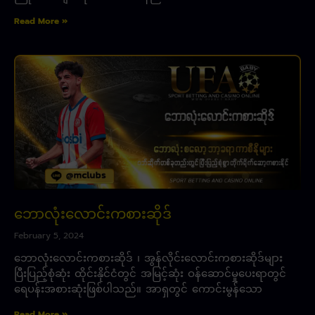
Read More »
ဘောလုံးလောင်းကစားဆိုဒ်
February 5, 2024
ဘောလုံးလောင်းကစားဆိုဒ် ၊ အွန်လိုင်းလောင်းကစားဆိုဒ်များ
ပြီးပြည့်စုံဆုံး ထိုင်းနိုင်ငံတွင် အမြင့်ဆုံး ဝန်ဆောင်မှုပေးရာတွင်
ရေပန်းအစားဆုံးဖြစ်ပါသည်။ အာရှတွင် ကောင်းမွန်သော
Read More »