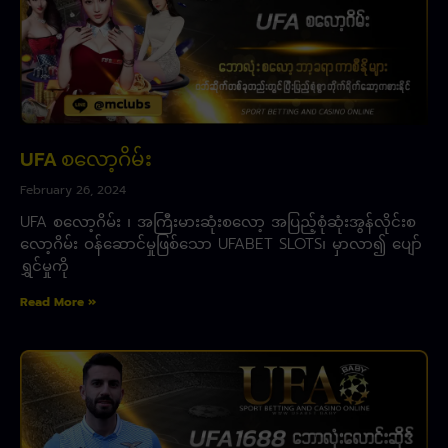
UFA စလော့ဂိမ်း
February 26, 2024
UFA စလော့ဂိမ်း ၊ အကြီးမားဆုံးစလော့ အပြည့်စုံဆုံးအွန်လိုင်းစ
လော့ဂိမ်း ဝန်ဆောင်မှုဖြစ်သော UFABET SLOTS၊ မှာလာ၍ ပျော်
ရွှင်မှုကို
Read More »