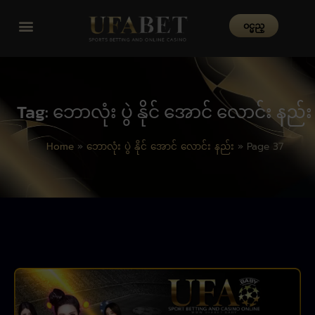
၀င္မည္
Tag: ဘောလုံး ပွဲ နိုင် အောင် လောင်း နည်း
Home
»
ဘောလုံး ပွဲ နိုင် အောင် လောင်း နည်း
»
Page 37