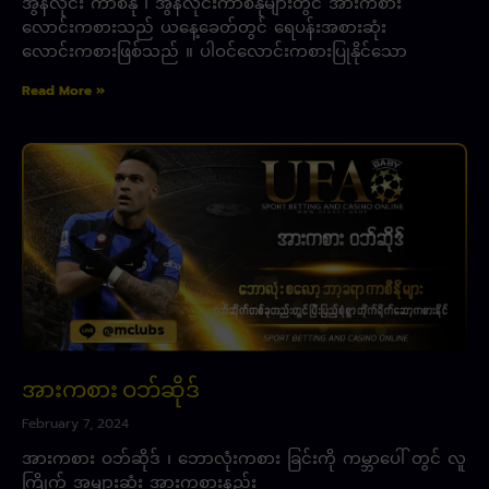
အွန်လိုင်း ကာစီနို ၊ အွန်လိုင်းကာစီနိုများတွင် အားကစား
လောင်းကစားသည် ယနေ့ခေတ်တွင် ရေပန်းအစားဆုံး
လောင်းကစားဖြစ်သည် ။ ပါဝင်လောင်းကစားပြုနိုင်သော
Read More »
အားကစား ဝဘ်ဆိုဒ်
February 7, 2024
အားကစား ဝဘ်ဆိုဒ် ၊ ဘောလုံးကစား ခြင်းကို ကမ္ဘာပေါ် တွင် လူ
ကြိုက် အများဆုံး အားကစားနည်း