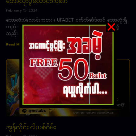
ဘောလုံးပွဲလောင်းကစား
February 15, 2024
ဘောလုံးပွဲလောင်းကစား ၊ UFABET ဝက်ဘ်ဆိုဒ်တွင် ဘောလုံးရှိ
သည်၊ ဘောလုံးတွင် ufabet၊ လောင်းကစားပုံစံအသစ်များရှိ
သည်။ UFA နှင့်အတူ
Read More »
အွန်လိုင်း ငါးပစ်ဂိမ်း