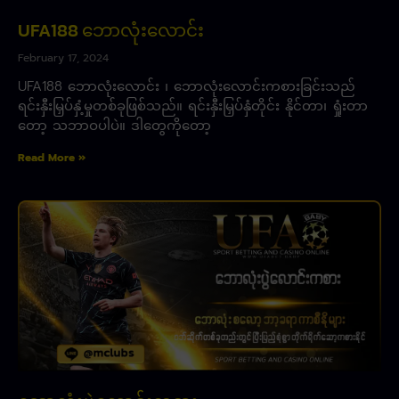
UFA188 ဘောလုံးလောင်း
February 17, 2024
UFA188 ဘောလုံးလောင်း ၊ ဘောလုံးလောင်းကစားခြင်းသည်
ရင်းနှီးမြှပ်နှံ့မှုတစ်ခုဖြစ်သည်။ ရင်းနှီးမြှပ်နှံတိုင်း နိုင်တာ၊ ရှုံးတာ
တော့ သဘာဝပါပဲ။ ဒါတွေကိုတော့
Read More »