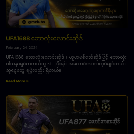
UFA1688 ဘောလုံးလောင်းဆိုဒ်
February 24, 2024
UFA1688 ဘောလုံးလောင်းဆိုဒ် ၊ ယူဖာဗစ်ဝဘ်ဆိုဒ်ဖြင့် ဘောလုံး
ဝါသနာရှင်ကဘယ်သူလဲ။ ပြီးရင် အလောင်းအစားလုပ်ချင်တယ်။
ဆုငွေတွေ ရဖို့လည်း ရှိတယ်။
Read More »