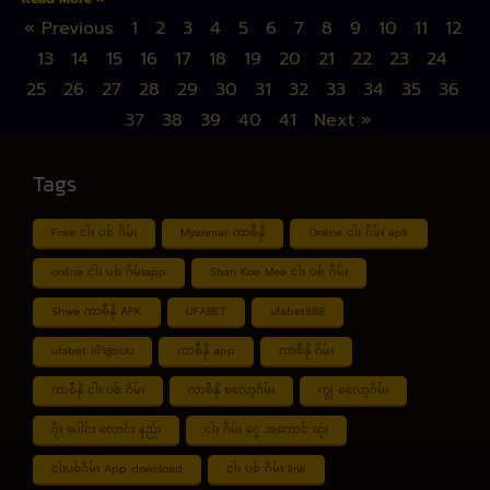
« Previous
1
2
3
4
5
6
7
8
9
10
11
12
13
14
15
16
17
18
19
20
21
22
23
24
25
26
27
28
29
30
31
32
33
34
35
36
37
38
39
40
41
Next »
Tags
Free ငါး ပစ် ဂိမ်း
Myanmar ကာစီနို
Online ငါး ဂိမ်း apk
online ငါး ပစ် ဂိမ်းapp
Shan Koe Mee ငါး ပစ် ဂိမ်း
Shwe ကာစီနို APK
UFABET
ufabet888
ufabet เข้าสู่ระบบ
ကာစီနို app
ကာစီနို ဂိမ်း
ကာစီနို ငါး ပစ် ဂိမ်း
ကာစီနို စလော့ဂိမ်း
ကျွဲ စလော့ဂိမ်း
ဂိုး ပေါင်း လောင်း နည်း
ငါး ဂိမ်း ငွေ အကောင် ဆုံး
ငါးပစ်ဂိမ်း App download
ငါး ပစ် ဂိမ်း link