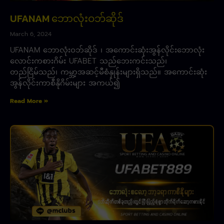
UFANAM ဘောလုံးဝဘ်ဆိုဒ်
March 6, 2024
UFANAM ဘောလုံးဝဘ်ဆိုဒ် ၊ အကောင်းဆုံးအွန်လိုင်းဘောလုံး
လောင်းကစားဂိမ်း UFABET သည်ဘေးကင်းသည်၊
တည်ငြိမ်သည်၊ ကမ္ဘာ့အဆင့်မီစံနှုန်းများရှိသည်။ အကောင်းဆုံး
အွန်လိုင်းကာစီနိုဂိမ်းများ အကယ်၍
Read More »