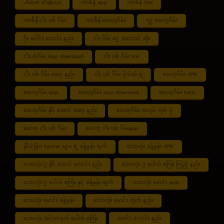
ufabet เข้าสู่ระบบ
ကာစီနို app
ကာစီနို ဂိမ်း
ကာစီနို ငါး ပစ် ဂိမ်း
ကာစီနို စလော့ဂိမ်း
ကျွဲ စလော့ဂိမ်း
ဂိုး ပေါင်း လောင်း နည်း
ငါး ဂိမ်း ငွေ အကောင် ဆုံး
ငါးပစ်ဂိမ်း App download
ငါး ပစ် ဂိမ်း link
ငါး ပစ် ဂိမ်း ဆော့ နည်း
ငါး ပစ် ဂိမ်း ပိုက်ဆံ ရ
စလော့ဂိမ်း APK
စလော့ဂိမ်း app
စလော့ဂိမ်း app download
စလော့ဂိမ်း hack
စလော့ဂိမ်း နိုင် အောင် ဆော့ နည်း
စလော့ဂိမ်း အလုပ် လုပ် ပုံ
စလော့ ငါး ပစ် ဂိမ်း
စလော့ ငါး ပစ် ဂိမ်းapp
နိုင်ငံခြား tipster များ ရဲ့ ခန့်မှန်း ချက်
ဘောလုံး ခန့်မှန်း APK
ဘောလုံး ပွဲ နိုင် အောင် လောင်း နည်း
ဘောလုံး ပွဲ ပေါက် ကြေး ကြည့် နည်း
ဘောလုံး ပွဲ ပေါက် ကြေး နှင့် ခန့်မှန်း ချက်
ဘောလုံး မောင်း app
ဘောလုံး မောင်း ခန့်မှန်း
ဘောလုံး မောင်း တွက် နည်း
ဘောလုံး အင်တာနက် ပေါက် ကြေး
မောင်း လောင်း နည်း