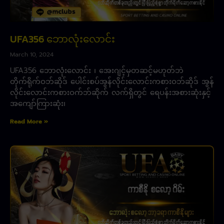
UFA356 ဘောလုံးလောင်း
March 10, 2024
UFA356 ဘောလုံးလောင်း ၊ အေးဂျင့်မှတဆင့်မဟုတ်ဘဲ
တိုက်ရိုက်ဝဘ်ဆိုဒ် ပေါင်းစပ်အွန်လိုင်းလောင်းကစားဝဘ်ဆိုဒ် အွန်
လိုင်းလောင်းကစားဝက်ဘ်ဆိုက် လက်ရှိတွင် ရေပန်းအစားဆုံးနှင့်
အကျော်ကြားဆုံး၊
Read More »