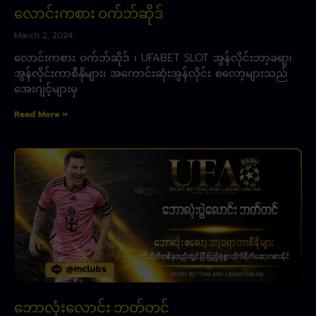
လောင်းကစား ဝက်ဘ်ဆိုဒ်
March 2, 2024
လောင်းကစား ဝက်ဘ်ဆိုဒ် ၊ UFABET SLOT အွန်လိုင်းဘာ့ခရာ့၊
အွန်လိုင်းကာစီနိုများ၊ အကောင်းဆုံးအွန်လိုင်း စလော့များသည်
အေးဂျင့်များမှ
Read More »
ဘောလုံးလောင်း ဘတ်တင်