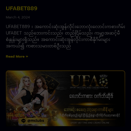
UFABET889
March 4, 2024
UFABET889 ၊ အကောင်းဆုံးအွန်လိုင်းဘောလုံးလောင်းကစားဂိမ်း
UFABET သည်ဘေးကင်းသည်၊ တည်ငြိမ်သည်၊ ကမ္ဘာ့အဆင့်မီ
စံနှုန်းများရှိသည်။ အကောင်းဆုံးအွန်လိုင်းကာစီနိုဂိမ်းများ
အကယ်၍ ကစားသမားတစ်ဦးသည်
Read More »