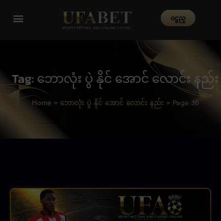
၀င္မည္
Tag: ဘောလုံး ပွဲ နိုင် အောင် လောင်း နည်း
Home
»
ဘောလုံး ပွဲ နိုင် အောင် လောင်း နည်း
»
Page 36