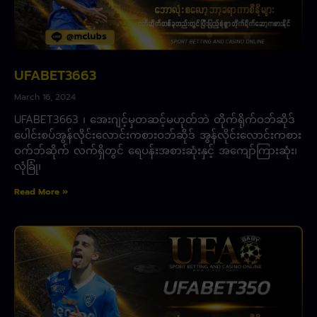
UFABET3663
March 16, 2024
UFABET3663 ၊ အေးဂျင့်မှတဆင့်မဟုတ်ဘဲ တိုက်ရိုက်ဝဘ်ဆိုဒ်
ပေါင်းစပ်အွန်လိုင်းလောင်းကစားဝဘ်ဆိုဒ် အွန်လိုင်းလောင်းကစား
ဝက်ဘ်ဆိုက် လက်ရှိတွင် ရေပန်းအစားဆုံးနှင့် အကျော်ကြားဆုံး၊
လုံခြုံ၊
Read More »