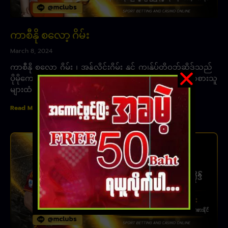
ကာစီနို စလော့ ဂိမ်း
March 8, 2024
ကာစီနို စလော့ ဂိမ်း ၊ အွန်လိုင်းဂိမ်း နှင့် ကျွန်ုပ်တို့ဝဘ်ဆိုဒ်သည်
ပိုမိုကောင်းမွန်သောကစားဂိမ်းများ ဂိမ်းချစ်သူများ၊ ဆော့ကစားသူ
များထံကို
Read More »