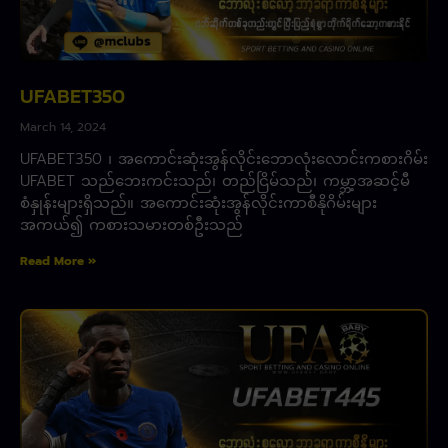
UFABET350
March 14, 2024
UFABET350 ၊ အကောင်းဆုံးအွန်လိုင်းဘောလုံးလောင်းကစားဂိမ်း
UFABET သည်ဘေးကင်းသည်၊ တည်ငြိမ်သည်၊ ကမ္ဘာ့အဆင့်မီ
စံနှုန်းများရှိသည်။ အကောင်းဆုံးအွန်လိုင်းကာစီနိုဂိမ်းများ
အကယ်၍ ကစားသမားတစ်ဦးသည်
Read More »