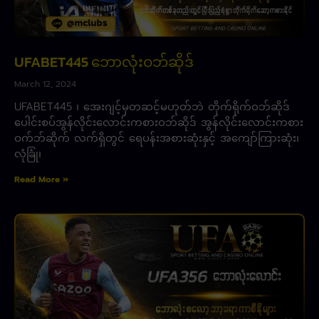
UFABET445 ဘောလုံးဝဘ်ဆိုဒ်
March 12, 2024
UFABET445 ၊ အေးဂျင့်မှတဆင့်မဟုတ်ဘဲ တိုက်ရိုက်ဝဘ်ဆိုဒ်
ပေါင်းစပ်အွန်လိုင်းလောင်းကစားဝဘ်ဆိုဒ် အွန်လိုင်းလောင်းကစား
ဝက်ဘ်ဆိုက် လက်ရှိတွင် ရေပန်းအစားဆုံးနှင့် အကျော်ကြားဆုံး၊
လုံခြုံ၊
Read More »