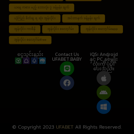
ယနေ့ ကစား မည့် ဘောလုံး ပွဲ ခန့်မှန်း ချက်
ယုံကြည် စိတ်ချ ရ ဆုံး အွန်လိုင်း
အင်တာနက် ခန့်မှန်း ချက်
အွန်လိုင်း ကာစီနို
အွန်လိုင်း စလော့ဂိမ်း
အွန်လိုင်း စလော့ဂိမ်းapp
အွန်လိုင်း စလော့ဂိမ်းfree
ငွေသွင်းနည်း
Contact Us
iOS၊ Android
UFABET.BABY
နှင့် PC နှစ်မျိုး
လုံးကို ပံ့ပိုး
ပေးသည်။
© Copyright 2023
UFABET
All Rights Reserved.