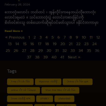
February 28, 2024
ဘောလုံးလောင်း ဘတ်တင် ၊ အွန်လိုင်းကနေဘယ်လိုဘောလုံး
လောင်းရမလဲ ။ သင်ဘောလုံးပွဲ လောင်းကစားခြင်းကို
စိတ်ဝင်စားသူ တစ်ယောက်ဆိုရင်ဝင်ဖတ်သွားပါ ။နိုင်ငံတကာမှာ
Read More »
« Previous
1
2
3
4
5
6
7
8
9
10
11
12
13
14
15
16
17
18
19
20
21
22
23
24
25
26
27
28
29
30
31
32
33
34
35
36
37
38
39
40
41
Next »
Tags
Free ငါး ပစ် ဂိမ်း
Myanmar ကာစီနို
Online ငါး ဂိမ်း apk
online ငါး ပစ် ဂိမ်းapp
Shan Koe Mee ငါး ပစ် ဂိမ်း
Shwe ကာစီနို APK
UFABET
ufabet888