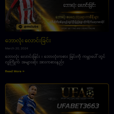
ဘောလုံး လောင်းခြင်း
March 20, 2024
ဘောလုံး လောင်းခြင်း ၊ ဘောလုံးကစား ခြင်းကို ကမ္ဘာပေါ် တွင်
လူကြိုက် အများဆုံး အားကစားနည်း
Read More »