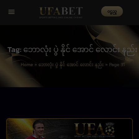
၀င္မည္
Tag: ဘောလုံး ပွဲ နိုင် အောင် လောင်း နည်း
Home
»
ဘောလုံး ပွဲ နိုင် အောင် လောင်း နည်း
»
Page 31