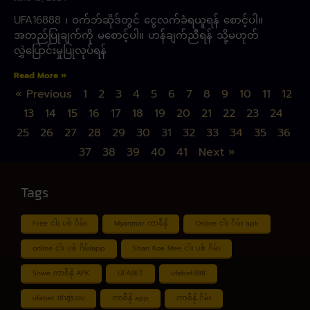
UFA16888 ၊ ဝက်ဘ်ဆိုဒ်တွင် ငွေလက်ခံရယူရန် စောင့်ပါ။
အတည်ပြုချက်ကို မစောင့်ပါ။ ဟန်ချက်ညီရန် သို့မဟုတ်
လွှဲပြောင်းမှုပြုလုပ်ရန်
Read More »
« Previous
1
2
3
4
5
6
7
8
9
10
11
12
13
14
15
16
17
18
19
20
21
22
23
24
25
26
27
28
29
30
31
32
33
34
35
36
37
38
39
40
41
Next »
Tags
Free ငါး ပစ် ဂိမ်း
Myanmar ကာစီနို
Online ငါး ဂိမ်း apk
online ငါး ပစ် ဂိမ်းapp
Shan Koe Mee ငါး ပစ် ဂိမ်း
Shwe ကာစီနို APK
UFABET
ufabet888
ufabet เข้าสู่ระบบ
ကာစီနို app
ကာစီနို ဂိမ်း