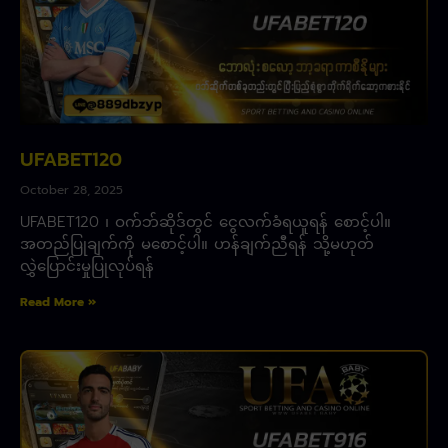
UFABET120
October 28, 2025
UFABET120 ၊ ဝက်ဘ်ဆိုဒ်တွင် ငွေလက်ခံရယူရန် စောင့်ပါ။
အတည်ပြုချက်ကို မစောင့်ပါ။ ဟန်ချက်ညီရန် သို့မဟုတ်
လွှဲပြောင်းမှုပြုလုပ်ရန်
Read More »