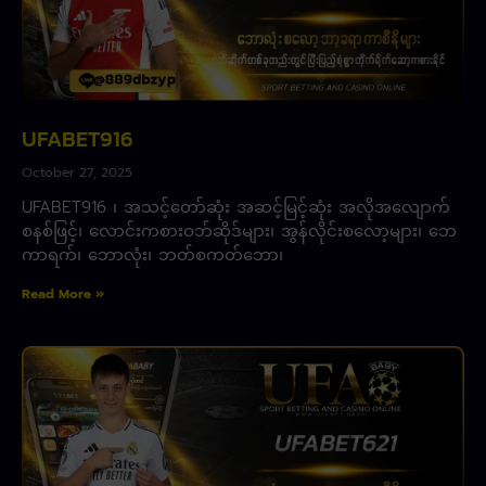
UFABET916
October 27, 2025
UFABET916 ၊ အသင့်တော်ဆုံး အဆင့်မြင့်ဆုံး အလိုအလျောက်
စနစ်ဖြင့်၊ လောင်းကစားဝဘ်ဆိုဒ်များ၊ အွန်လိုင်းစလော့များ၊ ဘေ
ကာရက်၊ ဘောလုံး၊ ဘတ်စကတ်ဘော၊
Read More »