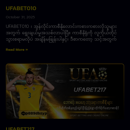
UFABET010
October 31, 2025
UFABET010 ၊ အွန်လိုင်းကာစီနိုလောင်းကစားကစားလိုသူများ
အတွက် ရွေးချယ်မှုအသစ်လာပါပြီ။ ကာစီနိုရုံကို လူကိုယ်တိုင်
သွားစရာမလိုပဲ အချိန်မဖြုန်းပါနှင့်၊ ဒီစာကတော့ သင့်အတွက်
Read More »
UFABET217