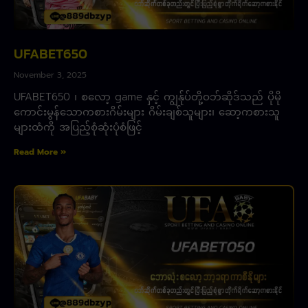
UFABET650
November 3, 2025
UFABET650 ၊ စလော့ game နှင့် ကျွန်ုပ်တို့ဝဘ်ဆိုဒ်သည် ပိုမို
ကောင်းမွန်သောကစားဂိမ်းများ ဂိမ်းချစ်သူများ၊ ဆော့ကစားသူ
များထံကို အပြည့်စုံဆုံးပုံစံဖြင့်
Read More »