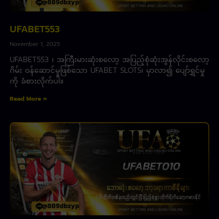
UFABET553
November 1, 2025
UFABET553 ၊ အကြီးမားဆုံးစလော့ အပြည့်စုံဆုံးအွန်လိုင်းစလော့
ဂိမ်း ဝန်ဆောင်မှုဖြစ်သော UFABET SLOTS၊ မှာလာ၍ ပျော်ရွှင်မှု
ကို ခံစားလိုက်ပါ။
Read More »