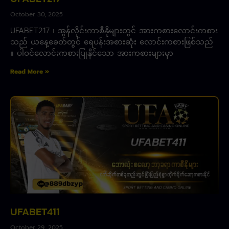
October 30, 2025
UFABET217 ၊ အွန်လိုင်းကာစီနိုများတွင် အားကစားလောင်းကစား
သည် ယနေ့ခေတ်တွင် ရေပန်းအစားဆုံး လောင်းကစားဖြစ်သည်
။ ပါဝင်လောင်းကစားပြုနိုင်သော အားကစားများမှာ
Read More »
UFABET411
October 29, 2025