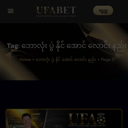
၀င္မည္
Tag: ဘောလုံး ပွဲ နိုင် အောင် လောင်း နည်း
Home
»
ဘောလုံး ပွဲ နိုင် အောင် လောင်း နည်း
»
Page 2