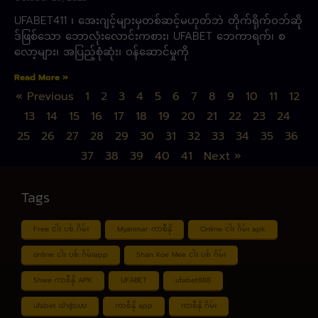
UFABET411 ၊ ​​အေးဂျင့်များမှတစ်ဆင့်မဟုတ်ဘဲ တိုက်ရိုက်ဝဘ်ဆို
ဒ်ဖြစ်သော ဘောလုံးလောင်းကစား၊ UFABET ဘေကာရက်၊ စ
လော့များ၊ အပြည့်စုံဆုံး၊ ဝန်ဆောင်မှုကို
Read More »
« Previous
1
2
3
4
5
6
7
8
9
10
11
12
13
14
15
16
17
18
19
20
21
22
23
24
25
26
27
28
29
30
31
32
33
34
35
36
37
38
39
40
41
Next »
Tags
Free ငါး ပစ် ဂိမ်း
Myanmar ကာစီနို
Online ငါး ဂိမ်း apk
online ငါး ပစ် ဂိမ်းapp
Shan Koe Mee ငါး ပစ် ဂိမ်း
Shwe ကာစီနို APK
UFABET
ufabet888
ufabet เข้าสู่ระบบ
ကာစီနို app
ကာစီနို ဂိမ်း