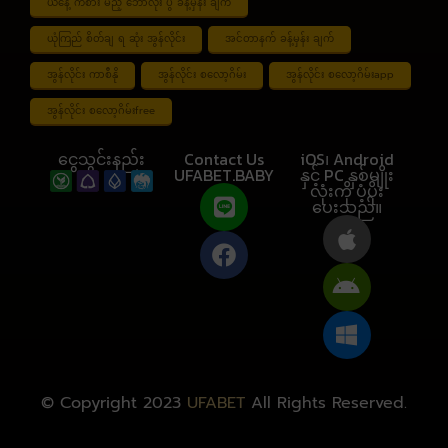
ယနေ့ ကစား မည့် ဘောလုံး ပွဲ ခန့်မှန်း ချက်
ယုံကြည် စိတ်ချ ရ ဆုံး အွန်လိုင်း
အင်တာနက် ခန့်မှန်း ချက်
အွန်လိုင်း ကာစီနို
အွန်လိုင်း စလော့ဂိမ်း
အွန်လိုင်း စလော့ဂိမ်းapp
အွန်လိုင်း စလော့ဂိမ်းfree
ငွေသွင်းနည်း
Contact Us
iOS၊ Android
UFABET.BABY
နှင့် PC နှစ်မျိုး
လုံးကို ပံ့ပိုး
ပေးသည်။
© Copyright 2023
UFABET
All Rights Reserved.