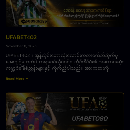
UFABET402
November 8, 2025
UFABET402 ၊ အွန်လိုင်းဘောလုံးလောင်းကစားဝက်ဘ်ဆိုက်မှ
အေးဂျင့်မဟုတ်ပဲ တရားဝင်လိုင်စင်ရ ထိုင်းနိုင်ငံ၏ အကောင်းဆုံး
ကမ္ဘာ့စံချိန်စံညွှန်းများနှင့် ကိုက်ညီပါသည်။ အားကစားကို
Read More »