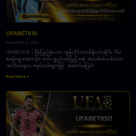
UFABET616
November 5, 2025
UFABET616 ၊ ပြီးပြည့်စုံသော အွန်လိုင်းကာစီနိုဝဘ်ဆိုဒ်၊ ဂိမ်း
စခန်းများအားလုံး၊ စက်ပစ္စည်းအပြည့်အစုံ အသစ်အသစ်သော
အပ်ဒိတ်များ၊ စနစ်သစ်များဖြင့် အဆက်မပြတ်
Read More »