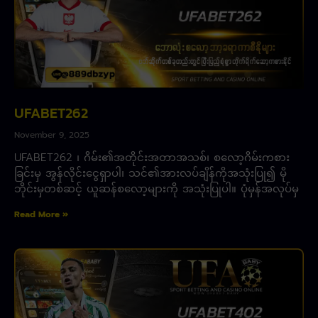
UFABET262
November 9, 2025
UFABET262 ၊ ဂိမ်း၏အတိုင်းအတာအသစ်၊ စလော့ဂိမ်းကစား
ခြင်းမှ အွန်လိုင်းငွေရှာပါ၊ သင်၏အားလပ်ချိန်ကိုအသုံးပြု၍ မို
ဘိုင်းမှတစ်ဆင့် ယူဆန်စလော့များကို အသုံးပြုပါ။ ပုံမှန်အလုပ်မှ
Read More »