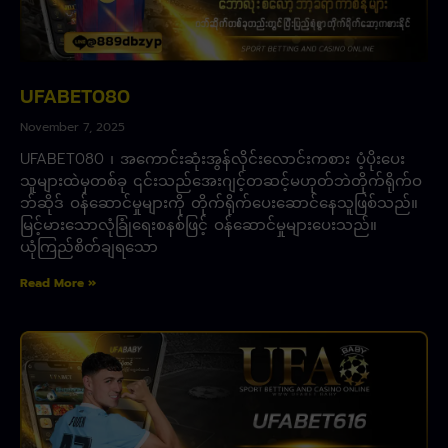
UFABET080
November 7, 2025
UFABET080 ၊ အကောင်းဆုံးအွန်လိုင်းလောင်းကစား ပံ့ပိုးပေး
သူများထဲမှတစ်ခု ၎င်းသည်အေးဂျင့်တဆင့်မဟုတ်ဘဲတိုက်ရိုက်ဝ
ဘ်ဆိုဒ် ဝန်ဆောင်မှုများကို တိုက်ရိုက်ပေးဆောင်နေသူဖြစ်သည်။
မြင့်မားသောလုံခြုံရေးစနစ်ဖြင့် ဝန်ဆောင်မှုများပေးသည်။
ယုံကြည်စိတ်ချရသော
Read More »