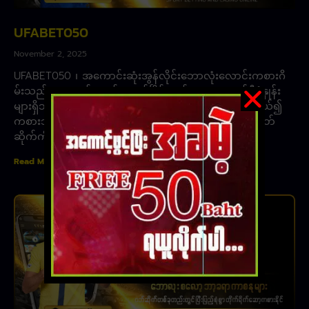
UFABET050
November 2, 2025
UFABET050 ၊ အကောင်းဆုံးအွန်လိုင်းဘောလုံးလောင်းကစားဂိ
မ်းသည် ဘေးကင်းသည်၊ တည်ငြိမ်သည်၊ ကမ္ဘာ့အဆင့်မီစံနှုန်း
များရှိသည်။ အကောင်းဆုံးအွန်လိုင်းကာစီနိုဂိမ်းများ အကယ်၍
ကစားသမားတစ်ဦးသည် တိုက်ရိုက်ဝဘ်လောင်းကစားဝက်ဘ်
ဆိုက်ကို
Read More »