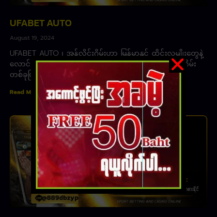
UFABET AUTO
August 19, 2024
UFABET AUTO ၊ အွန်လိုင်းဂိမ်းဟာ မြန်မာနှင့် ထိုင်းလူမျိုးတွေနဲ့
လောင်းကစားသမားတွေကြားထဲက ရေပန်းစားဆုံး စလော့ဂိမ်း
တစ်ခုဖြစ်ပါတယ်။ ဒီကုမ္ပဏီရဲ့ဂိမ်းက
Read More »