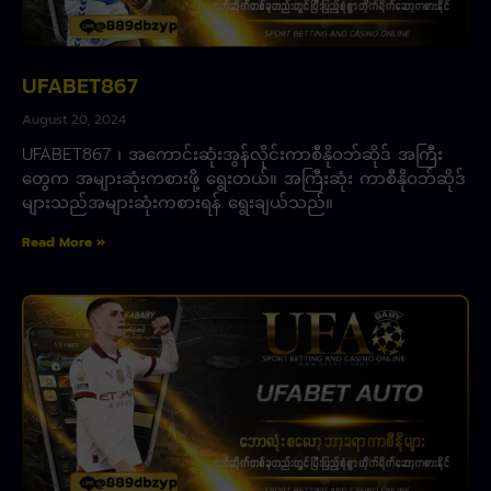
UFABET867
August 20, 2024
UFABET867 ၊ အကောင်းဆုံးအွန်လိုင်းကာစီနိုဝဘ်ဆိုဒ် အကြီး
တွေက အများဆုံးကစားဖို့ ရွေးတယ်။ အကြီးဆုံး ကာစီနိုဝဘ်ဆိုဒ်
များသည်အများဆုံးကစားရန် ရွေးချယ်သည်။
Read More »