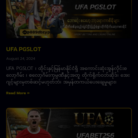
UFA PGSLOT
August 24, 2024
UFA PGSLOT ၊ ထိုင်းနှင့်မြန်မာနိုင်ငံရှိ အကောင်းဆုံးအွန်လိုင်းစ
လော့ဂိမ်း ၊ စလော့ဂိမ်းကုမ္ပဏီနှင့်အတူ တိုက်ရိုက်ဝဘ်ဆိုဒ်၊ အေး
ဂျင့်များမှတစ်ဆင့်မဟုတ်ဘဲ၊ အမှန်တကယ်ပေးချေမှုများ၊
Read More »