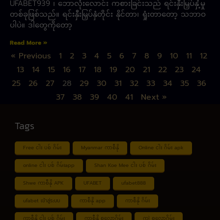
UFABET939 ၊ ဘောလုံးလောင်း ကစားခြင်းသည် ရင်းနှီးမြှပ်နှံ့မှု
တစ်ခုဖြစ်သည်။ ရင်းနှီးမြှပ်နှံတိုင်း နိုင်တာ၊ ရှုံးတာတော့ သဘာဝ
ပါပဲ။ ဒါတွေကိုတော့
Read More »
« Previous
1
2
3
4
5
6
7
8
9
10
11
12
13
14
15
16
17
18
19
20
21
22
23
24
25
26
27
28
29
30
31
32
33
34
35
36
37
38
39
40
41
Next »
Tags
Free ငါး ပစ် ဂိမ်း
Myanmar ကာစီနို
Online ငါး ဂိမ်း apk
online ငါး ပစ် ဂိမ်းapp
Shan Koe Mee ငါး ပစ် ဂိမ်း
Shwe ကာစီနို APK
UFABET
ufabet888
ufabet เข้าสู่ระบบ
ကာစီနို app
ကာစီနို ဂိမ်း
ကာစီနို ငါး ပစ် ဂိမ်း
ကာစီနို စလော့ဂိမ်း
ကျွဲ စလော့ဂိမ်း