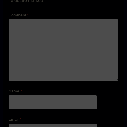
fields are marked
*
Comment
*
Name
*
Email
*