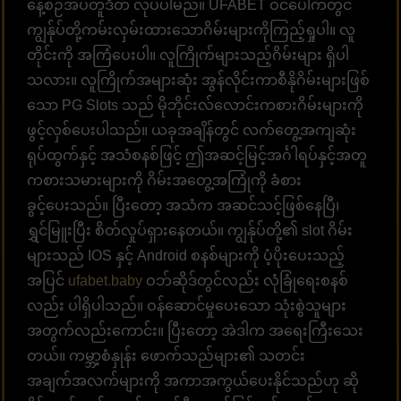
နေ့စဉ်အပ်တူဒိတ် လုပ်ပါမည်။ UFABET ဝင်ပေါက်တွင်
ကျွန်ုပ်တို့ကမ်းလှမ်းထားသောဂိမ်းများကိုကြည့်ရှုပါ။ လူ
တိုင်းကို အကြံပေးပါ။ လူကြိုက်များသည့်ဂိမ်းများ ရှိပါ
သလား။ လူကြိုက်အများဆုံး အွန်လိုင်းကာစီနိုဂိမ်းများဖြစ်
သော PG Slots သည် မိုဘိုင်းလ်လောင်းကစားဂိမ်းများကို
ဖွင့်လှစ်ပေးပါသည်။ ယခုအချိန်တွင် လက်တွေ့အကျဆုံး
ရုပ်ထွက်နှင့် အသံစနစ်ဖြင့် ဤအဆင့်မြင့်အင်္ဂါရပ်နှင့်အတူ
ကစားသမားများကို ဂိမ်းအတွေ့အကြုံကို ခံစား
ခွင့်ပေးသည်။ ပြီးတော့ အသံက အဆင်သင့်ဖြစ်နေပြီ၊
ရွှင်မြူးပြီး စိတ်လှုပ်ရှားနေတယ်။ ကျွန်ုပ်တို့၏ slot ဂိမ်း
များသည် IOS နှင့် Android စနစ်များကို ပံ့ပိုးပေးသည့်
အပြင်
ufabet.baby
ဝဘ်ဆိုဒ်တွင်လည်း လုံခြုံရေးစနစ်
လည်း ပါရှိပါသည်။ ဝန်ဆောင်မှုပေးသော သုံးစွဲသူများ
အတွက်လည်းကောင်း။ ပြီးတော့ အဲဒါက အရေးကြီးသေး
တယ်။ ကမ္ဘာ့စံနှုန်း ဖောက်သည်များ၏ သတင်း
အချက်အလက်များကို အကာအကွယ်ပေးနိုင်သည်ဟု ဆို