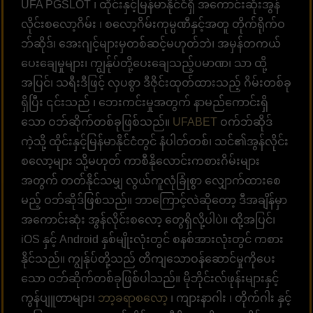
UFA PGSLOT ၊ ထိုင်းနှင့်မြန်မာနိုင်ငံရှိ အကောင်းဆုံးအွန်
လိုင်းစလော့ဂိမ်း ၊ စလော့ဂိမ်းကုမ္ပဏီနှင့်အတူ တိုက်ရိုက်ဝ
ဘ်ဆိုဒ်၊ အေးဂျင့်များမှတစ်ဆင့်မဟုတ်ဘဲ၊ အမှန်တကယ်
ပေးချေမှုများ၊ ကျွန်ုပ်တို့ပေးချေသည့်ပမာဏ၊ သာ ထို့
အပြင်၊ သရီးဒီဖြင့် လှပစွာ ဒီဇိုင်းထုတ်ထားသည့် ဂိမ်းတစ်ခု
ရှိပြီး ၎င်းသည် ၊ ဘေးကင်းမှုအတွက် နာမည်ကောင်းရှိ
သော ဝဘ်ဆိုက်တစ်ခုဖြစ်သည်။
UFABET
ဝက်ဘ်ဆိုဒ်
ကဲ့သို့ ထိုင်းနှင့်မြန်မာနိုင်ငံတွင် နံပါတ်တစ်၊ သင်၏အွန်လိုင်း
စလော့များ သို့မဟုတ် ကာစီနိုလောင်းကစားဂိမ်းများ
အတွက် တတ်နိုင်သမျှ လွယ်ကူလုံခြုံစွာ လျှောက်ထားစေ
မည့် ဝဘ်ဆိုဒ်ဖြစ်သည်။ ဘာကြောင့်လဲဆိုတော့ ဒီအချိန်မှာ
အကောင်းဆုံး အွန်လိုင်းစလော့ တွေရှိလို့ပါပဲ။ ထို့အပြင်၊
iOS နှင့် Android နှစ်မျိုးလုံးတွင် စနစ်အားလုံးတွင် ကစား
နိုင်သည်။ ကျွန်ုပ်တို့သည် တိကျသောဝန်ဆောင်မှုကိုပေး
သော ဝဘ်ဆိုက်တစ်ခုဖြစ်ပါသည်။ မိုဘိုင်းလ်ဖုန်းများနှင့်
ကွန်ပျူတာများ၊
ဘာ့ခရာစလော့
၊ ကျားနာဂါး ၊ တိုက်ဂါး နှင့်