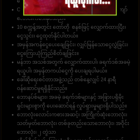
လော့များအတွက်
ဝန်ဆောင်မှုလင့်ခ်
။
Customer တစ်ဦးတည်းသည် ဂိမ်းပေါင်း 1၀00 ကျော်
လောင်းကစားနိုင်သည်။
10 စက္ကန့်အတွင်း တော်တို စနစ်ဖြင့် လျှောက်ထားပြီး၊
ငွေသွင်း၊ ငွေထုတ်နိုင်ပါတယ်။
အမှန်အကန်ငွေပေးချေခြင်း၊ လျှင်မြန်သောငွေလွှဲခြင်း၊
ငွေကြေးယုံကြည်စိတ်ချခြင်း။
မန်ဘာ အသစ်အတွက် လျှောက်ထားပါ၊ ခရက်ဒစ်အခမဲ့
ရယူပါ၊ အမှန်တကယ်ငွေကို ပေးချရပါမယ်။
ခေါ်ဆိုရေးစင်တာအဖွဲ့သည် တစ်နေ့လျှင် 24 နာရီ
ဝန်ဆောင်မှုရရှိနိုင်သည်။
ဘောနပ်စ်များ၊ အခမဲ့ ခရက်ဒစ်များနှင့် အခြားပရိုမိုး
ရှင်းများစွာကို ပေးဆောင်ရန် လှုပ်ရှားမှုများရှိပါသည်။
ဘောလုံးလောင်းကစားအဆင့်၊ အကြိုက်ဆုံးဘောလုံး၊
သတ်မှတ်ဘောလုံး၊ တစ်ခုတည်းသောဘောလုံး၊ အဝိုင်း
ဘောလုံး၊ ၂ တွဲသာ