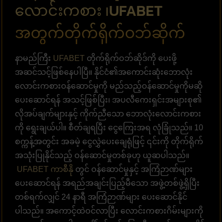
လောင်းကစား ၊UFABET
အတွက်တိုက်ရိုက်ဝဘ်ဆိုက်
နာမည်ကြီး
UFABET
တိုက်ရိုက်ဝဘ်ဆိုဒ်ကို ပေးဖို့
အဆင်သင့်ဖြစ်နေပါပြီ။ နိုင်ငံ၏အကောင်းဆုံးဘောလုံး
လောင်းကစားဝန်ဆောင်မှုကို မည်သည့်ဝန်ဆောင်မှုကိုမဆို
ပေးဆောင်ရန် အသင့်ဖြစ်ပြီး၊ အပလီကေးရှင်းအများစု၏
လိုအပ်ချက်များနှင့် ကိုက်ညီသော ဘောလုံးလောင်းကစား
ကို ရွေးချယ်ပါ။ စီတ်ချရပြီး ငွေကြေးအရ လုံခြုံသည်။ 10
စက္ကန့်အတွင်း အခမဲ့ ငွေလွှဲပေးချေရုံဖြင့် ၎င်းကို တိုက်ရိုက်
အသုံးပြုနိုင်သည့် ဝန်ဆောင်မှုတစ်ခုဟု ယူဆပါသည်။
UFABET ကာစီနို
တွင် ဝန်ဆောင်မှုနှင့် အကြံဉာဏ်များ
ပေးဆောင်ရန် အရည်အချင်းပြည့်မီသော အဖွဲ့တစ်ဖွဲ့ရှိပြီး
တစ်ရက်လျှင် 24 နာရီ အကြံဉာဏ်များ ပေးဆောင်နိုင်
ပါသည်။ အကောင့်ထဲဝင်လာပြီး လောင်းကစားဂိမ်းများကို