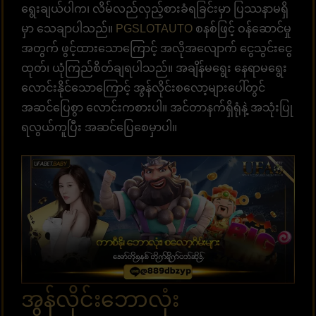
ရွေးချယ်ပါက၊ လိမ်လည်လှည့်စားခံရခြင်းမှာ ပြဿနာမရှိ
မှာ သေချာပါသည်။
PGSLOTAUTO
စနစ်ဖြင့် ဝန်ဆောင်မှု
အတွက် ဖွင့်ထားသောကြောင့် အလိုအလျောက် ငွေသွင်းငွေ
ထုတ်၊ ယုံကြည်စိတ်ချရပါသည်။ အချိန်မရွေး နေရာမရွေး
လောင်းနိုင်သောကြောင့် အွန်လိုင်းစလော့များပေါ်တွင်
အဆင်ပြေစွာ လောင်းကစားပါ။ အင်တာနက်ရှိရုံနဲ့ အသုံးပြု
ရလွယ်ကူပြီး အဆင်ပြေစေမှာပါ။
အွန်လိုင်းဘောလုံး