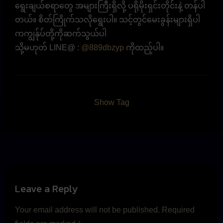
ရွေးချယ်စရာတွေ အများကြီးရှိလို့ ပရိုမိုးရှင်းတိုင်းနဲ့ တန်ပါ
တယ်။ စိတ်ကြိုက်သလိုရွေးပါ။ သင့်တွင်မေးခွန်းများရှိပါ
ကကျွန်ုပ်တို့ကိုဆက်သွယ်ပါ
သို့မဟုတ် LINE@ :
@889dbzyp
ကိုထည့်ပါ။
Show Tag
Leave a Reply
Your email address will not be published.
Required