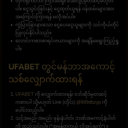
တိုက်ရိုက်ဝဘ်၊ ကြားခံမရှိ။ အေးဂျင့်မှတဆင့်မဟုတ်
ပါ။ ငွေသွင်းခြင်းနှင့် ငွေထုတ်ယူရန် ဝန်ထမ်းများအား
အကြောင်းကြားရန် မလိုအပ်ပါ။
ကွဲပြားခြားနားသော ငွေပေးငွေယူများကို သင်ကိုယ်တိုင်
ပြုလုပ်နိုင်ပါသည်။
လောင်းကစားစာရင်းဇယားများကို အချိန်မရွေးကြည့်ရှု
ပါ။
UFABET တွင်မန်ဘာအကောင့်
သစ်လျှောက်ထားရန်
UFABET
ကို လျှောက်ထားရန်၊ ဝဘ်ဆိုဒ်မှတဆင့်
ကစားပါ သို့မဟုတ် Line (လိုင်း)
@889dbzyp
ကို
ပေါင်းထည့်ပါ။
သင့်အမည်-အမည်၊ ဖုန်းနံပါတ်၊ ဘဏ်အကောင့်နံပါတ်
ကို ထည့်သွင်းပါ။ (*အမှန်တကယ် လိုအပ်ချက်*) ။