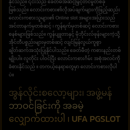
နိုင်သည်။ ၎င်းသည် ခေတ်မီအဆင့်မြှင့်တင်မှုတစ်ခု
ဖြစ်သည်။ လောင်းကစား၏လိုအပ်ချက်များကိုဖြည့်ဆည်း
လောင်းကစားသူများ၏ Online slot အများအပြားသည်
အင်တာနက်မှတစ်ဆင့် ၊ ကွန်ရက်မှတစ်ဆင့် လောင်းကစား
စနစ်များဖြစ်သည်။ ကွန်ပျူတာနှင့် မိုဘိုင်းလ်ဖုန်းများကဲ့သို့
အိုင်တီပစ္စည်းများမှတစ်ဆင့် လျင်မြန်လွယ်ကူစွာ
ချိတ်ဆက်အသုံးပြုနိုင်ပါသည်။ ခေတ်မီတဲ့ ကစားနည်းတစ်
မျိုးပါ။ လူတိုင်း ပါဝင်ပြီး လောင်းကစားဂိမ်း အစုံအလင်ကို
ခံစားနိုင်သည် ။ တကယ့်နေရာတွေမှာ လောင်းကစားလိုပါ
ပဲ။
အွန်လိုင်းစလော့များ၊ အဖွဲ့မန်
ဘာဝင်ခြင်းကို အခမဲ့
လျှောက်ထားပါ ၊ UFA PGSLOT