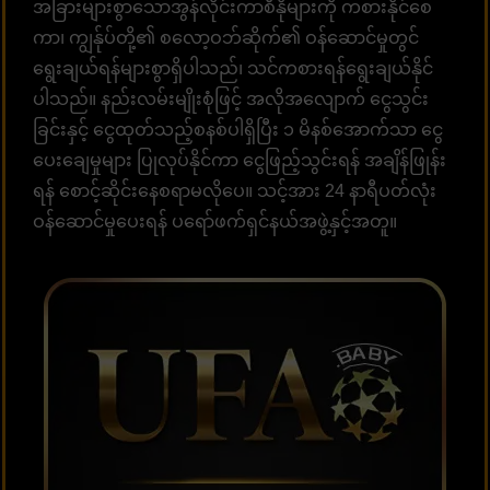
အခြားများစွာသောအွန်လိုင်းကာစီနိုများကို ကစားနိုင်စေ
ကာ၊ ကျွန်ုပ်တို့၏ စလော့ဝဘ်ဆိုက်၏ ဝန်ဆောင်မှုတွင်
ရွေးချယ်ရန်များစွာရှိပါသည်၊ သင်ကစားရန်ရွေးချယ်နိုင်
ပါသည်။ နည်းလမ်းမျိုးစုံဖြင့် အလိုအလျောက် ငွေသွင်း
ခြင်းနှင့် ငွေထုတ်သည့်စနစ်ပါရှိပြီး ၁ မိနစ်အောက်သာ ငွေ
ပေးချေမှုများ ပြုလုပ်နိုင်ကာ ငွေဖြည့်သွင်းရန် အချိန်ဖြုန်း
ရန် စောင့်ဆိုင်းနေစရာမလိုပေ။ သင့်အား 24 နာရီပတ်လုံး
ဝန်ဆောင်မှုပေးရန် ပရော်ဖက်ရှင်နယ်အဖွဲ့နှင့်အတူ။