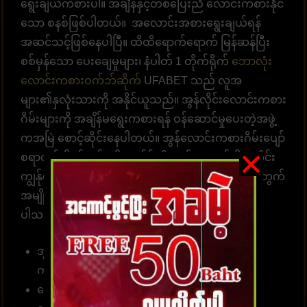
ရွေးချယ်ကစားပါ။ အချိန်နှင့်တစ်ပြေးညီ လောင်းကစားနိုင်
သော စနစ်ဖြစ်ပါတယ်။ အလောင်းအစားရွေးချယ်ရန်
အဆင်သင့်ဖြစ်နေပါပြီ။ ထိထိရောက်ရောက် မြန်ဆန်ပြီး
စစ်မှန်သော ပေးချေမှုများ၊ နံပါတ် 1 တိုက်ရိုက်
ဘောလုံး
လောင်းကစားဝက်ဘ်ဆိုက်
UFABET သည် လူအ
များ၏နှလုံးသားကို အနိုင်ယူသည်။ အွန်လိုင်းလောင်းကစား
ဂိမ်းများကို အချိန်မရွေးကစားရန် ဝန်ဆောင်မှုပေးတဲ့အဖွဲ့
ကအမြဲ စောင့်ဆိုင်းနေပါတယ်။ အွန်လောင်းကစားဂိမ်းပျော်
စရာတွင်ပါဝင်ဆင်နွဲပါ။ကျွန်ုပ်တို့သည် အောက်ပါအတိုင်း
ကျွန်ုပ်တို့၏ဝဘ်ဆိုဒ်မှာ ကစားရန် ဆုံးဖြတ်ရန် သင့်အတွက်
အမျိုးမျိုးသော အကျိုးကျေးဇူးများကို စုစည်းထား
ပါသည်။
အွန်လိုင်းဘောလုံးလောင်းကြေကိုး 10 ဘတ် (၅၀၀
ကျပ် )မှစတင်နိုင်။
လောင်းကစား၊ အားကစားဂိမ်းများ၊ ကာစီနိုများ၊ စ