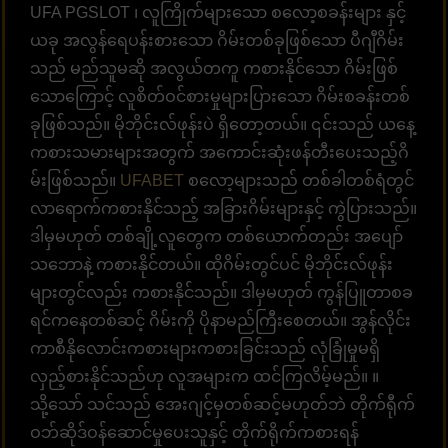
UFA PGSLOT ၊ လူကြိုက်များသော စလော့စခန်းများ နှင့်
ယခု အလွန်ရေပန်းစားသော ဂိမ်းတစ်ခုဖြစ်သော ပီဂျီဂိမ်း
သည် မည်သူမဆို အလွယ်တကူ ကစားနိုင်သော ဂိမ်းဖြစ်
သောကြောင့် လူစိတ်ဝင်စားမှုများပြားသော ဂိမ်းစခန်းတစ်
ခုဖြစ်သည်။ မိုဘိုင်းလ်ဖုန်းပဲ ရှိတော့တယ်။ ၎င်းသည် ယနေ့
ကစားသမားများအတွက် အကောင်းဆုံးဖန်တီးပေးသည့်ဂိ
မ်းဖြစ်သည်။
UFABET
စလော့များသည် တစ်ခါတစ်ရံတွင်
လာရောက်ကစားနိုင်သည့် အခြားဂိမ်းများနှင့် ကွဲပြားသည်။
ဒါမှမဟုတ် တစ်ချို့လူတွေက တစ်ယောက်တည်း အပျော်
သဘောနဲ့ ကစားနိုင်တယ်။ ထိုဂိမ်းတွင်ပင် မိုဘိုင်းလ်ဖုန်း
များတွင်လည်း ကစားနိုင်သည်။ ဒါမှမဟုတ် ကွန်ပြူတာစခ
ရင်ကနေတစ်ဆင့် ဂိမ်းကို ပိုနာမည်ကြီးစေတယ်။ အွန်လိုင်း
ကာစီနိုလောင်းကစားများကစားခြင်းသည် လုံခြုံမှုမရှိ
လှည့်စားနိုင်သည်ဟု လူအများက ထင်ကြလိမ့်မည်။ ။
သို့သော် သင်သည် အေးဂျင့်မှတစ်ဆင့်မဟုတ်ဘဲ တိုက်ရီုက်
ဝဘ်ဆိုဒ်ဝန်ဆောင်မှုပေးသူနှင့် တိုက်ရိုက်ကစားရန်