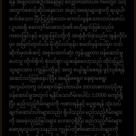
ရန် အဖွဲ့ဝင်တစ်ဦးအနေဖြင့် လျှောက်ထားပါ။ ဂိမ်းတွင် သင့်
အတွက်စောင့်ဆိုင်းနေသော အခွင့်အရေးများစွာကို ရယူပါ၊
ခက်ခဲသော၊ ပြီးပြည့်စုံသော၊ ကောင်းမွန်သောပလပ်ဖောင်း
၊ ဥပမာရှိ စလော့ဂိမ်းအားလုံး၏ ဗဟိုချက်ဖြစ်သည်။
ကစားခြင်းနှင့် ငွေရှာခြင်းတို့ကို အာရုံစိုက်ခဲ့သည်။ အွန်လိုင်း
မှာ အမြတ်ထုတ်ပါ။ မိုဘိုင်းလ်ဖုန်း၊ စမတ်ဖုန်းပေါ်မှာ ဝဘ်
ဆိုက်မှတစ်ဆင့် အစွမ်းထက်ဆုံး ကွန်ပျူတာ၊ ဝန်ဆောင်မှု
ပေးသူ တိုက်ရိုက် စုံလင်စွာ ယူဆန်စလော့သည် ထိုင်းပြည်
သူများအား ၊ ကျွန်ုပ်တို့နှင့် အတူ ပျော်ရွှင်စေရန် ဖွင့်လှစ်ရန်
အဆင်သင့်ဖြစ်နေပါပြီ။ အချိန်မရွေး၊ နေရာမရွေး
အလွယ်တကူ ဝင်ရောက်နိုင်ပါတယ်။ ဘာသာစကားပံ့ပိုးမှု
ဝန်ဆောင်မှုအတွက် ရနိုင်သောဂိမ်းပေါင်း 1,0000 ကျော်ရှိ
ပြီး မည်သည့်ဂိမ်းများကို ကစားရန်နှင့် ငွေရှာရန် သုံးသပ်
ချက်ဆောင်းပါးများလည်း ရှိပါသည်။ မည်သည့်ဂိမ်းများ
ကို အခမဲ့လှည့်ခြင်းများ ပေးလေ့ရှိပြီး မည်သည့်ဂိမ်းများ
ဆော့ရလွယ်ကူသနည်း။ ကျွန်ုပ်တို့၏ဆောင်းပါးများကို