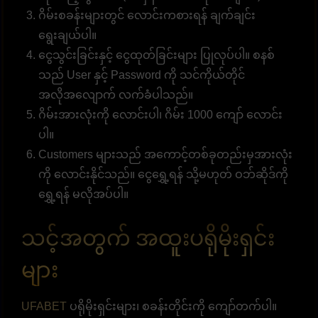
ဂိမ်းစခန်းများတွင် လောင်းကစားရန် ချက်ချင်း
ရွေးချယ်ပါ။
ငွေသွင်းခြင်းနှင့် ငွေထုတ်ခြင်းများ ပြုလုပ်ပါ။ စနစ်
သည် User နှင့် Password ကို သင်ကိုယ်တိုင်
အလိုအလျောက် လက်ခံပါသည်။
ဂိမ်းအားလုံးကို လောင်းပါ၊ ဂိမ်း 1000 ကျော် လောင်း
ပါ။
Customers များသည် အကောင့်တစ်ခုတည်းမှအားလုံး
ကို လောင်းနိုင်သည်။ ငွေရွှေ့ရန် သို့မဟုတ် ဝဘ်ဆိုဒ်ကို
ရွှေ့ရန် မလိုအပ်ပါ။
သင့်အတွက် အထူးပရိုမိုးရှင်း
များ
UFABET
ပရိုမိုးရှင်းများ၊ စခန်းတိုင်းကို ကျော်တက်ပါ။