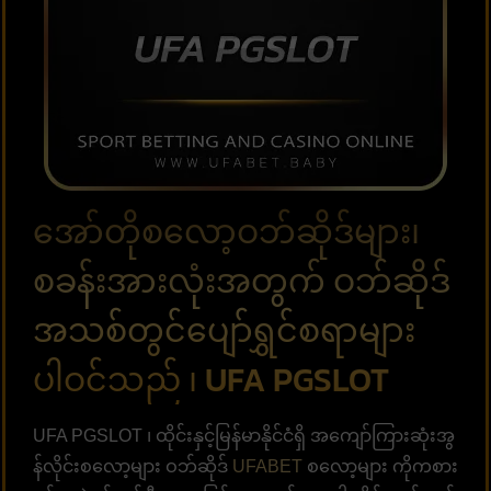
အော်တိုစလော့ဝဘ်ဆိုဒ်များ၊
စခန်းအားလုံးအတွက် ဝဘ်ဆိုဒ်
အသစ်တွင်ပျော်ရွှင်စရာများ
ပါဝင်သည် ၊ UFA PGSLOT
UFA PGSLOT ၊ ထိုင်းနှင့်မြန်မာနိုင်ငံရှိ အကျော်ကြားဆုံးအွ
န်လိုင်းစလော့များ ဝဘ်ဆိုဒ်
UFABET
စလော့များ ကိုကစား