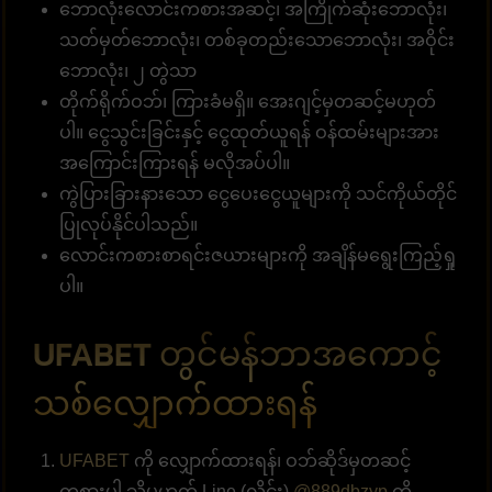
ဘောလုံးလောင်းကစားအဆင့်၊ အကြိုက်ဆုံးဘောလုံး၊
သတ်မှတ်ဘောလုံး၊ တစ်ခုတည်းသောဘောလုံး၊ အဝိုင်း
ဘောလုံး၊ ၂ တွဲသာ
တိုက်ရိုက်ဝဘ်၊ ကြားခံမရှိ။ အေးဂျင့်မှတဆင့်မဟုတ်
ပါ။ ငွေသွင်းခြင်းနှင့် ငွေထုတ်ယူရန် ဝန်ထမ်းများအား
အကြောင်းကြားရန် မလိုအပ်ပါ။
ကွဲပြားခြားနားသော ငွေပေးငွေယူများကို သင်ကိုယ်တိုင်
ပြုလုပ်နိုင်ပါသည်။
လောင်းကစားစာရင်းဇယားများကို အချိန်မရွေးကြည့်ရှု
ပါ။
UFABET တွင်မန်ဘာအကောင့်
သစ်လျှောက်ထားရန်
UFABET
ကို လျှောက်ထားရန်၊ ဝဘ်ဆိုဒ်မှတဆင့်
ကစားပါ သို့မဟုတ် Line (လိုင်း)
@889dbzyp
ကို