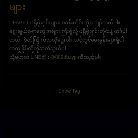
များ
UFABET
ပရိုမိုးရှင်းများ၊ စခန်းတိုင်းကို ကျော်တက်ပါ။
ရွေးချယ်စရာတွေ အများကြီးရှိလို့ ပရိုမိုးရှင်းတိုင်းနဲ့ တန်ပါ
တယ်။ စိတ်ကြိုက်သလိုရွေးပါ။ သင့်တွင်မေးခွန်းများရှိပါ
ကကျွန်ုပ်တို့ကိုဆက်သွယ်ပါ
သို့မဟုတ် LINE@ :
@889dbzyp
ကိုထည့်ပါ။
Show Tag