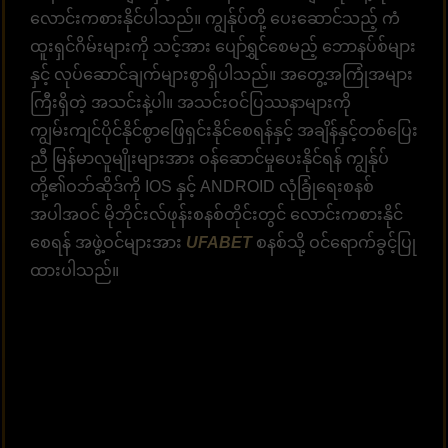
လောင်းကစားနိုင်ပါသည်။ ကျွန်ုပ်တို့ ပေးဆောင်သည့် ကံ
ထူးရှင်ဂိမ်းများကို သင့်အား ပျော်ရွှင်စေမည့် ဘောနပ်စ်များ
နှင့် လုပ်ဆောင်ချက်များစွာရှိပါသည်။ အတွေ့အကြုံအများ
ကြီးရှိတဲ့ အသင်းနဲ့ပါ။ အသင်းဝင်ပြဿနာများကို
ကျွမ်းကျင်ပိုင်နိုင်စွာဖြေရှင်းနိုင်စေရန်နှင့် အချိန်နှင့်တစ်ပြေး
ညီ မြန်မာလူမျိုးများအား ဝန်ဆောင်မှုပေးနိုင်ရန် ကျွန်ုပ်
တို့၏ဝဘ်ဆိုဒ်ကို IOS နှင့် ANDROID လုံခြုံရေးစနစ်
အပါအဝင် မိုဘိုင်းလ်ဖုန်းစနစ်တိုင်းတွင် လောင်းကစားနိုင်
စေရန် အဖွဲ့ဝင်များအား
UFABET
စနစ်သို့ ဝင်ရောက်ခွင့်ပြု
ထားပါသည်။