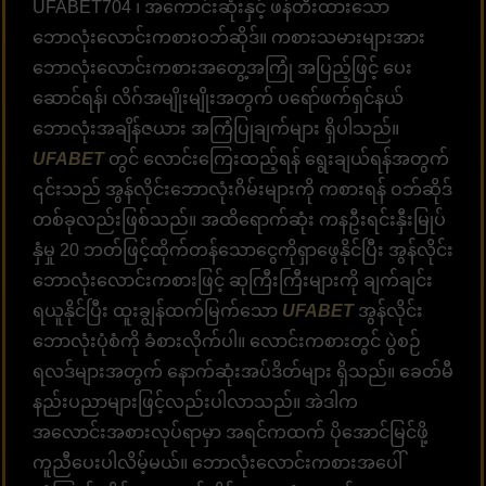
UFABET704 ၊ အကောင်းဆုံးနှင့် ဖန်တီးထားသော
ဘောလုံးလောင်းကစားဝဘ်ဆိုဒ်။ ကစားသမားများအား
ဘောလုံးလောင်းကစားအတွေ့အကြုံ အပြည့်ဖြင့် ပေး
ဆောင်ရန်၊ လိဂ်အမျိုးမျိုးအတွက် ပရော်ဖက်ရှင်နယ်
ဘောလုံးအချိန်ဇယား အကြံပြုချက်များ ရှိပါသည်။
UFABET
တွင် လောင်းကြေးထည့်ရန် ရွေးချယ်ရန်အတွက်
၎င်းသည် အွန်လိုင်းဘောလုံးဂိမ်းများကို ကစားရန် ဝဘ်ဆိုဒ်
တစ်ခုလည်းဖြစ်သည်။ အထိရောက်ဆုံး ကနဦးရင်းနှီးမြုပ်
နှံမှု 20 ဘတ်ဖြင့်ထိုက်တန်သောငွေကိုရှာဖွေနိုင်ပြီး အွန်လိုင်း
ဘောလုံးလောင်းကစားဖြင့် ဆုကြီးကြီးများကို ချက်ချင်း
ရယူနိုင်ပြီး ထူးချွန်ထက်မြက်သော
UFABET
အွန်လိုင်း
ဘောလုံးပုံစံကို ခံစားလိုက်ပါ။ လောင်းကစားတွင် ပွဲစဉ်
ရလဒ်များအတွက် နောက်ဆုံးအပ်ဒိတ်များ ရှိသည်။ ခေတ်မီ
နည်းပညာများဖြင့်လည်းပါလာသည်။ အဲဒါက
အလောင်းအစားလုပ်ရာမှာ အရင်ကထက် ပိုအောင်မြင်ဖို့
ကူညီပေးပါလိမ့်မယ်။ ဘောလုံးလောင်းကစားအပေါ်