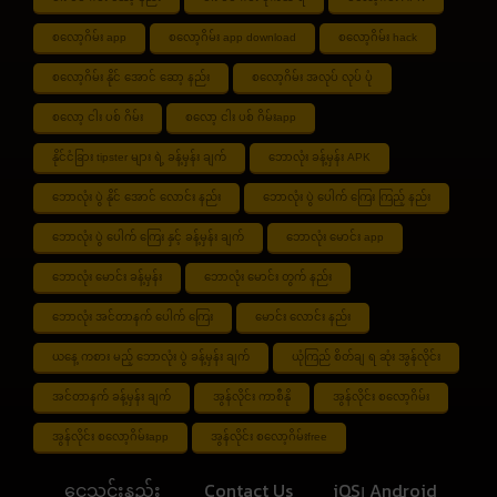
စလော့ဂိမ်း app
စလော့ဂိမ်း app download
စလော့ဂိမ်း hack
စလော့ဂိမ်း နိုင် အောင် ဆော့ နည်း
စလော့ဂိမ်း အလုပ် လုပ် ပုံ
စလော့ ငါး ပစ် ဂိမ်း
စလော့ ငါး ပစ် ဂိမ်းapp
နိုင်ငံခြား tipster များ ရဲ့ ခန့်မှန်း ချက်
ဘောလုံး ခန့်မှန်း APK
ဘောလုံး ပွဲ နိုင် အောင် လောင်း နည်း
ဘောလုံး ပွဲ ပေါက် ကြေး ကြည့် နည်း
ဘောလုံး ပွဲ ပေါက် ကြေး နှင့် ခန့်မှန်း ချက်
ဘောလုံး မောင်း app
ဘောလုံး မောင်း ခန့်မှန်း
ဘောလုံး မောင်း တွက် နည်း
ဘောလုံး အင်တာနက် ပေါက် ကြေး
မောင်း လောင်း နည်း
ယနေ့ ကစား မည့် ဘောလုံး ပွဲ ခန့်မှန်း ချက်
ယုံကြည် စိတ်ချ ရ ဆုံး အွန်လိုင်း
အင်တာနက် ခန့်မှန်း ချက်
အွန်လိုင်း ကာစီနို
အွန်လိုင်း စလော့ဂိမ်း
အွန်လိုင်း စလော့ဂိမ်းapp
အွန်လိုင်း စလော့ဂိမ်းfree
ငွေသွင်းနည်း
Contact Us
iOS၊ Android