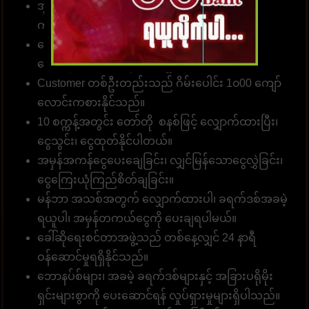
အွန်လိုင်းဘောလုံးလောင်းကြေကိုး 10 ဘတ် (၅၀၀
ကျပ် )မှစတင်နိုင်။
လောင်းကစား၊ အားကစားဂိမ်းများ၊ ကာစီနိုများ၊ စ
လော့များအတွက်
ဝန်ဆောင်မှုလင့်ခ်
။
Customer တစ်ဦးတည်းသည် ဂိမ်းပေါင်း 1၀00 ကျော်
လောင်းကစားနိုင်သည်။
10 စက္ကန့်အတွင်း တော်တို စနစ်ဖြင့် လျှောက်ထားပြီး၊
ငွေသွင်း၊ ငွေထုတ်နိုင်ပါတယ်။
အမှန်အကန်ငွေပေးချေခြင်း၊ လျှင်မြန်သောငွေလွှဲခြင်း၊
ငွေကြေးယုံကြည်စိတ်ချခြင်း။
မန်ဘာ အသစ်အတွက် လျှောက်ထားပါ၊ ခရက်ဒစ်အခမဲ့
ရယူပါ၊ အမှန်တကယ်ငွေကို ပေးချရပါမယ်။
ခေါ်ဆိုရေးစင်တာအဖွဲ့သည် တစ်နေ့လျှင် 24 နာရီ
ဝန်ဆောင်မှုရရှိနိုင်သည်။
ဘောနပ်စ်များ၊ အခမဲ့ ခရက်ဒစ်များနှင့် အခြားပရိုမိုး
ရှင်းများစွာကို ပေးဆောင်ရန် လှုပ်ရှားမှုများရှိပါသည်။