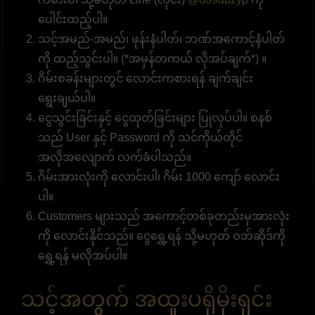
ပေါင်းထည့်ပါ။
သင့်အမည်-အမည်၊ ဖုန်းနံပါတ်၊ ဘဏ်အကောင့်နံပါတ်
ကို ထည့်သွင်းပါ။ (*အမှန်တကယ် လိုအပ်ချက်*) ။
ဂိမ်းစခန်းများတွင် လောင်းကစားရန် ချက်ချင်း
ရွေးချယ်ပါ။
ငွေသွင်းခြင်းနှင့် ငွေထုတ်ခြင်းများ ပြုလုပ်ပါ။ စနစ်
သည် User နှင့် Password ကို သင်ကိုယ်တိုင်
အလိုအလျောက် လက်ခံပါသည်။
ဂိမ်းအားလုံးကို လောင်းပါ၊ ဂိမ်း 1000 ကျော် လောင်း
ပါ။
Customers များသည် အကောင့်တစ်ခုတည်းမှအားလုံး
ကို လောင်းနိုင်သည်။ ငွေရွှေ့ရန် သို့မဟုတ် ဝဘ်ဆိုဒ်ကို
ရွှေ့ရန် မလိုအပ်ပါ။
သင့်အတွက် အထူးပရိုမိုးရှင်း