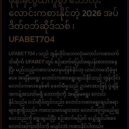
ဖုန်းမှလွယ်ကူစွာ ဘောလုံး
လောင်းကစားနိုင်တဲ့ 2026 အပ်
ဒိတ်ဝဘ်ဆိုဒ်သစ် ၊
UFABET704
UFABET704 ၊ သည် အွန်လိုင်းဘောလုံးလောင်းကစားဝက်
ဘ်ဆိုက်
UFABET
တွင် စဉ်ဆက်မပြတ်ရေပန်းစားလာနေ
ပြီး မည်သည့်ကစားသမားမှမဖြစ်နိုင်ဟု ယခင်ကမသိခဲ့ဖူး
ပေ။ အချိန်မရွေး လောင်းကစားရွေးချယ်နိုင်သည့် အွန်လိုင်း
လောင်းကစားစနစ်၏ ခေတ်မီမှုသည် ဥပမာအားဖြင့် ပွဲချိန်
အကန့်အသတ်မရှိ ဘောလုံးကို အချိန်မရွေး လောင်း
နိုင်သည်။ ဝဘ်ဆိုဒ်တွင်လည်း လောင်းကစားရွေးချယ်စရာ
များစွာရှိသည်။ ကစားသမားများအား လောင်းကြေးမည်မျှ
ပေးသည်ကို ရွေးချယ်ပြီး စဉ်ဆက်မပြတ် ပျော်ရွှင်ပါစေ။
လောင်းကြေးတိုင်းကို မပျင်းဘဲ ကစားနိုင်ပါတယ်။