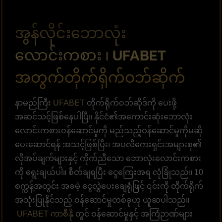
အွန်လိုင်းဘောလုံး
လောင်းကစား ၊ UFABET
အတွက်တိုက်ရိုက်ဝဘ်ဆိုက်
နာမည်ကြီး
UFABET
တိုက်ရိုက်ဝဘ်ဆိုဒ်ကို ပေးဖို့
အဆင်သင့်ဖြစ်နေပါပြီ။ နိုင်ငံ၏အကောင်းဆုံးဘောလုံး
လောင်းကစားဝန်ဆောင်မှုကို မည်သည့်ဝန်ဆောင်မှုကိုမဆို
ပေးဆောင်ရန် အသင့်ဖြစ်ပြီး၊ အပလီကေးရှင်းအများစု၏
လိုအပ်ချက်များနှင့် ကိုက်ညီသော ဘောလုံးလောင်းကစား
ကို ရွေးချယ်ပါ။ စီတ်ချရပြီး ငွေကြေးအရ လုံခြုံသည်။ 10
စက္ကန့်အတွင်း အခမဲ့ ငွေလွှဲပေးချေရုံဖြင့် ၎င်းကို တိုက်ရိုက်
အသုံးပြုနိုင်သည့် ဝန်ဆောင်မှုတစ်ခုဟု ယူဆပါသည်။
UFABET ကာစီနို
တွင် ဝန်ဆောင်မှုနှင့် အကြံဉာဏ်များ