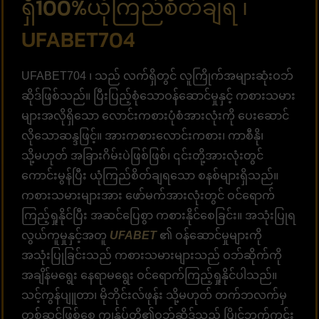
ရှိ100%ယုံကြည်စိတ်ချရ ၊
UFABET704
UFABET704 ၊ သည် လက်ရှိတွင် လူကြိုက်အများဆုံးဝဘ်
ဆိုဒ်ဖြစ်သည်။ ပြီးပြည့်စုံသောဝန်ဆောင်မှုနှင့် ကစားသမား
များအလိုရှိသော လောင်းကစားပုံစံအားလုံးကို ပေးဆောင်
လိုသောဆန္ဒဖြင့်။ အားကစားလောင်းကစား၊ ကာစီနို၊
သို့မဟုတ် အခြားဂိမ်းပဲဖြစ်ဖြစ်၊ ၎င်းတို့အားလုံးတွင်
ကောင်းမွန်ပြီး ယုံကြည်စိတ်ချရသော စနစ်များရှိသည်။
ကစားသမားများအား ဖော်မက်အားလုံးတွင် ဝင်ရောက်
ကြည့်ရှုနိုင်ပြီး အဆင်ပြေစွာ ကစားနိုင်စေခြင်း။ အသုံးပြုရ
လွယ်ကူမှုနှင့်အတူ
UFABET
၏ ဝန်ဆောင်မှုများကို
အသုံးပြုခြင်းသည် ကစားသမားများသည် ဝဘ်ဆိုက်ကို
အချိန်မရွေး နေရာမရွေး ဝင်ရောက်ကြည့်ရှုနိုင်ပါသည်။
သင့်ကွန်ပျူတာ၊ မိုဘိုင်းလ်ဖုန်း သို့မဟုတ် တက်ဘလက်မှ
တစ်ဆင့်ဖြစ်စေ ကျွန်ုပ်တို့၏ဝဘ်ဆိုဒ်သည် ပြိုင်ဘက်ကင်း