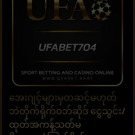
အေးဂျင့်များမှတဆင့်မဟုတ်
ဘဲတိုက်ရိုက်ဝဘ်ဆိုဒ် ငွေသွင်း/
ထုတ်အကန့်သတ်မ