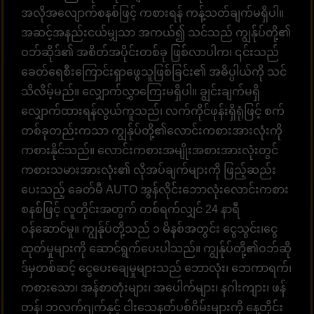
အလိုအလျောက်စနစ်ဖြင့် ကစားရန် ကန့်သတ်ချက်မရှိပါ။
အဆင့်အနည်းငယ်မျှသာ အကယ်၍ သင်သည် ကျွန်ုပ်တို့၏
ဝဘ်ဆိုဒ်၏ အစိတ်အပိုင်းတစ်ခု ဖြစ်လာပါက၊ ၎င်းသည်
ခေတ်ရေစီးကြောင်းရှာဖွေသူဖြစ်ခြင်း၏ အဓိပ္ပါယ်ကို သင်
သိလိမ့်မည်။ လျှောက်လွှာကြေးမရှိပါ။ ချွင်းချက်မရှိ
လျှောက်ထားရန်လွယ်ကူသည်၊ လက်ကိုင်ဖုန်းရှိရုံဖြင့် စက်
တစ်ခုတည်းကသာ ကျွန်ုပ်တို့၏လောင်းကစားအားလုံးကို
ကစားနိုင်သည်။ လောင်းကစားအမျိုးအစားအားလုံးတွင်
ကစားသမားအားလုံး၏ လိုအပ်ချက်များကို ဖြည့်ဆည်း
ပေးသည့် ခေတ်မီ AUTO အွန်လိုင်းဘောလုံးလောင်းကစား
စနစ်ဖြင့် လူတိုင်းအတွက် တစ်ရက်လျှင် 24 နာရီ
ဝန်ဆောင်မှု။ ကျွန်ုပ်တို့သည် ၁ မိနစ်အတွင်း ငွေသွင်း၊ငွေ
ထုတ်မှုများကို ဆောင်ရွက်ပေးပါသည်။ ကျွန်ုပ်တို့၏ဝဘ်ဆို
ဒ်မှတစ်ဆင့် ငွေပေးချေမှုများသည် ဘောလုံး၊ ဘေကာရက်၊
ကစားသော၊ အန်စာတုံးများ၊ အပေါက်များ၊ နဂါးကျား၊ ဖန်
တန်၊ ဘလက်ဂျက်နှင့် ငါးသေနတ်ပစ်ဂိမ်းများကို နေ့တိုင်း