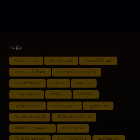
Tags
Free ငါး ပစ် ဂိမ်း
Myanmar ကာစီနို
Online ငါး ဂိမ်း apk
online ငါး ပစ် ဂိမ်းapp
Shan Koe Mee ငါး ပစ် ဂိမ်း
Shwe ကာစီနို APK
UFABET
ufabet888
ufabet เข้าสู่ระบบ
ကာစီနို app
ကာစီနို ဂိမ်း
ကာစီနို ငါး ပစ် ဂိမ်း
ကာစီနို စလော့ဂိမ်း
ကျွဲ စလော့ဂိမ်း
ဂိုး ပေါင်း လောင်း နည်း
ငါး ဂိမ်း ငွေ အကောင် ဆုံး
ငါးပစ်ဂိမ်း App download
ငါး ပစ် ဂိမ်း link
ငါး ပစ် ဂိမ်း ဆော့ နည်း
ငါး ပစ် ဂိမ်း ပိုက်ဆံ ရ
စလော့ဂိမ်း APK