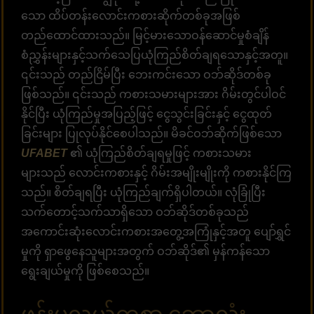
သော ထိပ်တန်းလောင်းကစားဆိုက်တစ်ခုအဖြစ်
တည်ထောင်ထားသည်။ မြင့်မားသောဝန်ဆောင်မှုစံချိန်
စံညွှန်းများနှင့်သက်သေပြယုံကြည်စိတ်ချရသောနှင့်အတူ။
၎င်းသည် တည်ငြိမ်ပြီး ဘေးကင်းသော ဝဘ်ဆိုဒ်တစ်ခု
ဖြစ်သည်။ ၎င်းသည် ကစားသမားများအား ဂိမ်းတွင်ပါဝင်
နိုင်ပြီး ယုံကြည်မှုအပြည့်ဖြင့် ငွေသွင်းခြင်းနှင့် ငွေထုတ်
ခြင်းများ ပြုလုပ်နိုင်စေပါသည်။ မိခင်ဝဘ်ဆိုက်ဖြစ်သော
UFABET
၏ ယုံကြည်စိတ်ချရမှုဖြင့် ကစားသမား
များသည် လောင်းကစားနှင့် ဂိမ်းအမျိုးမျိုးကို ကစားနိုင်ကြ
သည်။ စိတ်ချရပြီး ယုံကြည်ချက်ရှိပါတယ်။ လုံခြုံပြီး
သက်တောင့်သက်သာရှိသော ဝဘ်ဆိုဒ်တစ်ခုသည်
အကောင်းဆုံးလောင်းကစားအတွေ့အကြုံနှင့်အတူ ပျော်ရွှင်
မှုကို ရှာဖွေနေသူများအတွက် ဝဘ်ဆိုဒ်၏ မှန်ကန်သော
ရွေးချယ်မှုကို ဖြစ်စေသည်။