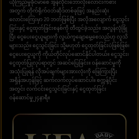
ယုံကြည်မှုခိုင်မာစေ အွန်လိုင်းဘောလုံးလောင်းကစား
အတွက် တိုက်ရိုက်ဝဘ်ဆိုဒ်တစ်ခုဖြင့် အနည်းဆုံး
လောင်းကြေးမှာ 20 ဘတ်ဖြစ်ပြီး အလိုအလျောက် ငွေသွင်း
ခြင်းနှင့် ငွေထုတ်ခြင်းစနစ်ကို တီထွင်ခဲ့သည်။ အလွန်လုံခြုံ
ပြီး ငွေပေးငွေယူများကို လွယ်ကူချောမွေ့စေသည်ဟု လူသိ
များသည်။ ငွေသွင်းခြင်း သို့မဟုတ် ငွေထုတ်ခြင်းပဲဖြစ်ဖြစ်၊
ငွေပေးငွေယူကို ကိုယ်တိုင်လုပ်ဆောင်နိုင်ပါတယ်။ ငွေသွင်း၊
ငွေထုတ်ပြုလုပ်ရာတွင် အဆင်ပြေခြင်း။ ဝန်ဆောင်မှုကို
အသုံးပြုရန် လိုအပ်ချက်များအားလုံးကို ဖြေကြားပြီး
အရှိန်အဟုန်ဖြင့် ဆက်လက်လုပ်ဆောင်ပါ။ စက္ကန့်ပိုင်း
အတွင်း လက်ငင်းငွေသွင်းခြင်းနှင့် ငွေထုတ်ခြင်း
ဝန်ဆောင်မှု၂၄နာရီ။