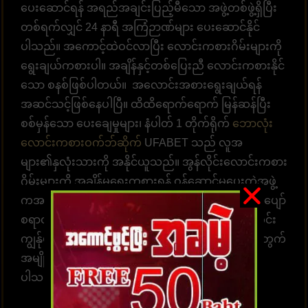
ပေးဆောင်ရန် အရည်အချင်းပြည့်မီသော အဖွဲ့တစ်ဖွဲ့ရှိပြီး
တစ်ရက်လျှင် 24 နာရီ အကြံဉာဏ်များ ပေးဆောင်နိုင်
ပါသည်။ အကောင့်ထဲဝင်လာပြီး လောင်းကစားဂိမ်းများကို
ရွေးချယ်ကစားပါ။ အချိန်နှင့်တစ်ပြေးညီ လောင်းကစားနိုင်
သော စနစ်ဖြစ်ပါတယ်။ အလောင်းအစားရွေးချယ်ရန်
အဆင်သင့်ဖြစ်နေပါပြီ။ ထိထိရောက်ရောက် မြန်ဆန်ပြီး
စစ်မှန်သော ပေးချေမှုများ၊ နံပါတ် 1 တိုက်ရိုက်
ဘောလုံး
လောင်းကစားဝက်ဘ်ဆိုက်
UFABET သည် လူအ
များ၏နှလုံးသားကို အနိုင်ယူသည်။ အွန်လိုင်းလောင်းကစား
ဂိမ်းများကို အချိန်မရွေးကစားရန် ဝန်ဆောင်မှုပေးတဲ့အဖွဲ့
ကအမြဲ စောင့်ဆိုင်းနေပါတယ်။ အွန်လောင်းကစားဂိမ်းပျော်
စရာတွင်ပါဝင်ဆင်နွဲပါ။ကျွန်ုပ်တို့သည် အောက်ပါအတိုင်း
ကျွန်ုပ်တို့၏ဝဘ်ဆိုဒ်မှာ ကစားရန် ဆုံးဖြတ်ရန် သင့်အတွက်
အမျိုးမျိုးသော အကျိုးကျေးဇူးများကို စုစည်းထား
ပါသည်။