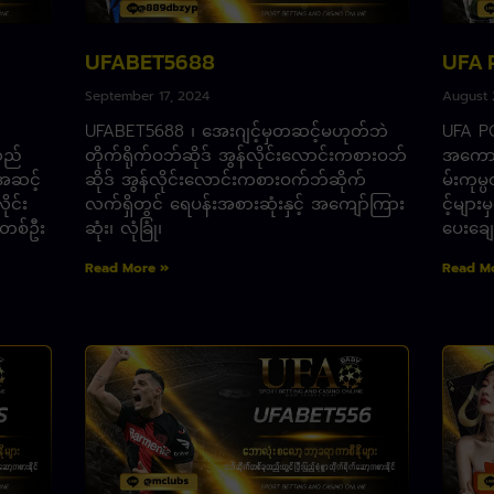
UFABET5688
UFA 
September 17, 2024
August 
UFABET5688 ၊ အေးဂျင့်မှတဆင့်မဟုတ်ဘဲ
UFA PGSL
သည်
တိုက်ရိုက်ဝဘ်ဆိုဒ် အွန်လိုင်းလောင်းကစားဝဘ်
အကောင်
အဆင့်
ဆိုဒ် အွန်လိုင်းလောင်းကစားဝက်ဘ်ဆိုက်
မ်းကုမ္
ုင်း
လက်ရှိတွင် ရေပန်းအစားဆုံးနှင့် အကျော်ကြား
င့်မျာ
းတစ်ဦး
ဆုံး၊ လုံခြုံ၊
ပေးချေမ
Read More »
Read M