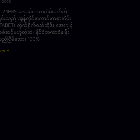
0, 2023
T24HRS လောင်းကစားဂိမ်းဝက်ဘ်
၎င်းသည် အွန်လိုင်းလောင်းကစားဂိမ်း
FABET၊ တိုက်ရိုက်ဝဘ်ဆိုဒ်၊ အေးဂျင့်
တစ်ဆင့်မဟုတ်ဘဲ၊ နိုင်ငံတကာစံနှုန်း
တည်ငြိမ်သော၊ 100%
ore »