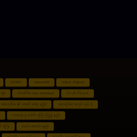
UFABET
ufabet888
ufabet เข้าสู่ระบบ
ဆုံး
ငါးပစ်ဂိမ်း App download
ငါး ပစ် ဂိမ်း link
စလော့ဂိမ်း နိုင် အောင် ဆော့ နည်း
စလော့ဂိမ်း အလုပ် လုပ် ပုံ
ဘောလုံး ပွဲ ပေါက် ကြေး ကြည့် နည်း
် ကြေး
မောင်း လောင်း နည်း