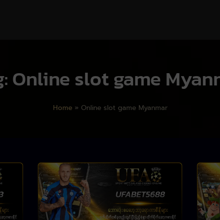
g: Online slot game Myan
Home
»
Online slot game Myanmar