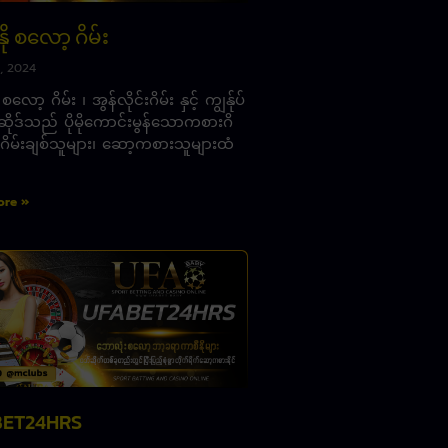
ို စလော့ ဂိမ်း
, 2024
စလော့ ဂိမ်း ၊ အွန်လိုင်းဂိမ်း နှင့် ကျွန်ုပ်
်ဆိုဒ်သည် ပိုမိုကောင်းမွန်သောကစားဂိ
း ဂိမ်းချစ်သူများ၊ ဆော့ကစားသူများထံ
ore »
BET24HRS