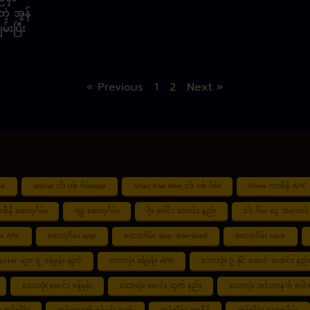
ဲ့ အွန်
်းပြီး
« Previous
1
2
Next »
pk
online ငါး ပစ် ဂိမ်းapp
Shan Koe Mee ငါး ပစ် ဂိမ်း
Shwe ကာစီနို APK
စီနို စလော့ဂိမ်း
ကျွဲ စလော့ဂိမ်း
ဂိုး ပေါင်း လောင်း နည်း
ငါး ဂိမ်း ငွေ အကောင် 
်း APK
စလော့ဂိမ်း app
စလော့ဂိမ်း app download
စလော့ဂိမ်း hack
tipster များ ရဲ့ ခန့်မှန်း ချက်
ဘောလုံး ခန့်မှန်း APK
ဘောလုံး ပွဲ နိုင် အောင် လောင်း နည်း
ဘောလုံး မောင်း ခန့်မှန်း
ဘောလုံး မောင်း တွက် နည်း
ဘောလုံး အင်တာနက် ပေါက