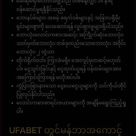
ခေါ်ဆိုရေးစင်တာအဖွဲ့သည် တစ်နေ့လျှင် 24 နာရီ
ဝန်ဆောင်မှုရရှိနိုင်သည်။
ဘောနပ်စ်များ၊ အခမဲ့ ခရက်ဒစ်များနှင့် အခြားပရိုမိုး
ရှင်းများစွာကို ပေးဆောင်ရန် လှုပ်ရှားမှုများရှိပါသည်။
ဘောလုံးလောင်းကစားအဆင့်၊ အကြိုက်ဆုံးဘောလုံး၊
သတ်မှတ်ဘောလုံး၊ တစ်ခုတည်းသောဘောလုံး၊ အဝိုင်း
ဘောလုံး၊ ၂ တွဲသာ
တိုက်ရိုက်ဝဘ်၊ ကြားခံမရှိ။ အေးဂျင့်မှတဆင့်မဟုတ်
ပါ။ ငွေသွင်းခြင်းနှင့် ငွေထုတ်ယူရန် ဝန်ထမ်းများအား
အကြောင်းကြားရန် မလိုအပ်ပါ။
ကွဲပြားခြားနားသော ငွေပေးငွေယူများကို သင်ကိုယ်တိုင်
ပြုလုပ်နိုင်ပါသည်။
လောင်းကစားစာရင်းဇယားများကို အချိန်မရွေးကြည့်ရှု
ပါ။
UFABET တွင်မန်ဘာအကောင့်