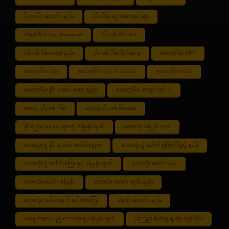
ဂိုး ပေါင်း လောင်း နည်း
ငါး ဂိမ်း ငွေ အကောင် ဆုံး
ငါးပစ်ဂိမ်း App download
ငါး ပစ် ဂိမ်း link
ငါး ပစ် ဂိမ်း ဆော့ နည်း
ငါး ပစ် ဂိမ်း ပိုက်ဆံ ရ
စလော့ဂိမ်း APK
စလော့ဂိမ်း app
စလော့ဂိမ်း app download
စလော့ဂိမ်း hack
စလော့ဂိမ်း နိုင် အောင် ဆော့ နည်း
စလော့ဂိမ်း အလုပ် လုပ် ပုံ
စလော့ ငါး ပစ် ဂိမ်း
စလော့ ငါး ပစ် ဂိမ်းapp
နိုင်ငံခြား tipster များ ရဲ့ ခန့်မှန်း ချက်
ဘောလုံး ခန့်မှန်း APK
ဘောလုံး ပွဲ နိုင် အောင် လောင်း နည်း
ဘောလုံး ပွဲ ပေါက် ကြေး ကြည့် နည်း
ဘောလုံး ပွဲ ပေါက် ကြေး နှင့် ခန့်မှန်း ချက်
ဘောလုံး မောင်း app
ဘောလုံး မောင်း ခန့်မှန်း
ဘောလုံး မောင်း တွက် နည်း
ဘောလုံး အင်တာနက် ပေါက် ကြေး
မောင်း လောင်း နည်း
ယနေ့ ကစား မည့် ဘောလုံး ပွဲ ခန့်မှန်း ချက်
ယုံကြည် စိတ်ချ ရ ဆုံး အွန်လိုင်း