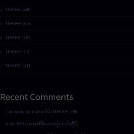
UFABET390
UFABET316
UFABET197
UFABET704
UFABET531
Recent Comments
Thankooo
on
စလော့ဂိမ်း UFABET286
ufabet534
on
ကာစီနိုဘောလုံး ဝဘ်ဆိုဒ်