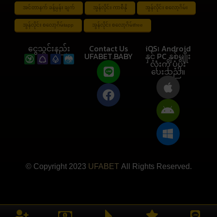
အင်တာနက် ခန့်မှန်း ချက်
အွန်လိုင်း ကာစီနို
အွန်လိုင်း စလော့ဂိမ်း
အွန်လိုင်း စလော့ဂိမ်းapp
အွန်လိုင်း စလော့ဂိမ်းfree
ငွေသွင်းနည်း
Contact Us
iOS၊ Android
UFABET.BABY
နှင့် PC နှစ်မျိုး
လုံးကို ပံ့ပိုး
ပေးသည်။
© Copyright 2023
UFABET
All Rights Reserved.