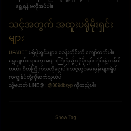
ရွှေ့ရန် မလိုအပ်ပါ။
သင့်အတွက် အထူးပရိုမိုးရှင်း
များ
UFABET
ပရိုမိုးရှင်းများ၊ စခန်းတိုင်းကို ကျော်တက်ပါ။
ရွေးချယ်စရာတွေ အများကြီးရှိလို့ ပရိုမိုးရှင်းတိုင်းနဲ့ တန်ပါ
တယ်။ စိတ်ကြိုက်သလိုရွေးပါ။ သင့်တွင်မေးခွန်းများရှိပါ
ကကျွန်ုပ်တို့ကိုဆက်သွယ်ပါ
သို့မဟုတ် LINE@ :
@889dbzyp
ကိုထည့်ပါ။
Show Tag