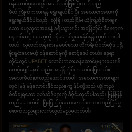
ဝန်ဆောင်မှုပေးရန် အဆင်သင့်ဖြစ်ပြီ၊ သင်သည်
စိတ်ကြိုက်ကစားရန် ရွေးချယ်နိုင်ပြီး အလောင်းအစားကို
ရွေးချယ်နိုင်ပါသည်။ လုံခြုံ၊ တည်ငြိမ်၊ ယုံကြည်စိတ်ချရ
သော ဗဟုသုတအနေနဲ့ ခရီးသွားရင်း အချိန်တိုင်း ဒီနေရာက
နေတစ်ဆင့် စလော့ကို ဝန်ဆောင်မှုပေးနိုင်ရန် ထုတ်ထားပါ
တယ်။ လူလတ်တန်းစားမှမ၀င်သော တိုက်ရိုက်ဝဘ်ဆိုဒ် ပရို
မိုးရှင်းပေးမယ့် ဝန်ဆောင်မှုကို စောင့်နေပါတယ်။ နေရာ
တိုင်းတွင်
UFABET
လောင်းကစားဝန်ဆောင်မှုများပေးရန်
စောင့်မျှော်နေပါသည်။ အချိန်တိုင်း အဆင်ပြေတယ်။
အသေးစိတ်နားလည်အောင်ဖတ်ပါ။ အလောင်းအစားများ
တွင် မြန်မြန်လောင်းနိုင်သည်။ ကျွန်ုပ်တို့သည် ယုံကြည်
စိတ်ချရသော ဝဘ်ဆိုဒ်များကို ဒီဇိုင်းထုတ်ပါသည်။ မြန်မြန်
တည်ဆောက်ပါ။ ပြီးပြည့်စုံသောလောင်းကစားတည်ငြိမ်မှု
ဖောက်သည်များလက်လွတ်မည်မဟုတ်ပါ။