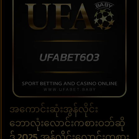
အကောင်းဆုံးအွန်လိုင်း
ဘောလုံးလောင်းကစားဝဘ်ဆို
ဒ် 2025 အွန်လိုင်းလောင်းကစား