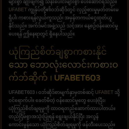
များစွာ ချိုးဖျက်၍ သန်းပေါင်းများစွာ ပေးဆောင်ရသည်။
UFABET
ကျွန်ုပ်တို့၏ဝဘ်ဆိုဒ်တွင် လှည့်စားမှုမှတ်တမ်းမ
ရှိပါ၊ ကစားရန်လွယ်ကူသည်၊ အမှန်တကယ်ငွေထုတ်ယူ
နိုင်သည်။ အက်ဒ်မင်အဖွဲ့သည် သင့်အား နေ့စဉ်ဝန်ဆောင်မှု
ပေးရန် ဤနေရာတွင် ရှိနေပါသည်။
ယုံကြည်စိတ်ချစွာကစားနိုင်
သော ဘောလုံးလောင်းကစားဝ
က်ဘ်ဆိုက် ၊ UFABET603
UFABET603 ၊ ဝဘ်ဆိုဒ်စာမျက်နှာမှတစ်ဆင့်
UFABET
သို့
ဝင်ရောက်ပါ။ ခေတ်မီတဲ့ ဝန်ဆောင်မှုတွေ ပေးခဲ့ပြီး၊
ယုံကြည်စိတ်ချရမှုကို ထာဝရတည်ဆောက်ထားပါတယ်။
တည်ငြိမ်စွာအသုံးပြုရန် ရွေးချယ်နိုင်ပြီး အလွန်
ကောင်းမွန်သော ယုံကြည်စိတ်ချရမှုကို ဖန်တီးပေးသည်။