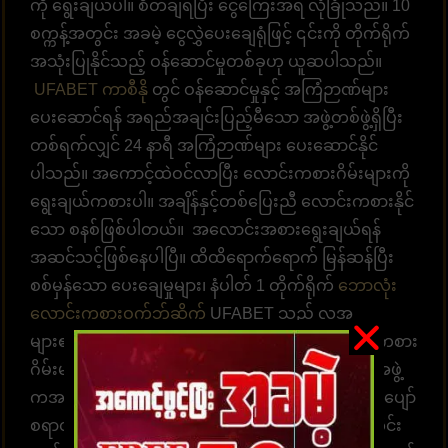
ကို ရွေးချယ်ပါ။ စီတ်ချရပြီး ငွေကြေးအရ လုံခြုံသည်။ 10
စက္ကန့်အတွင်း အခမဲ့ ငွေလွှဲပေးချေရုံဖြင့် ၎င်းကို တိုက်ရိုက်
အသုံးပြုနိုင်သည့် ဝန်ဆောင်မှုတစ်ခုဟု ယူဆပါသည်။
UFABET ကာစီနို
တွင် ဝန်ဆောင်မှုနှင့် အကြံဉာဏ်များ
ပေးဆောင်ရန် အရည်အချင်းပြည့်မီသော အဖွဲ့တစ်ဖွဲ့ရှိပြီး
တစ်ရက်လျှင် 24 နာရီ အကြံဉာဏ်များ ပေးဆောင်နိုင်
ပါသည်။ အကောင့်ထဲဝင်လာပြီး လောင်းကစားဂိမ်းများကို
ရွေးချယ်ကစားပါ။ အချိန်နှင့်တစ်ပြေးညီ လောင်းကစားနိုင်
သော စနစ်ဖြစ်ပါတယ်။ အလောင်းအစားရွေးချယ်ရန်
အဆင်သင့်ဖြစ်နေပါပြီ။ ထိထိရောက်ရောက် မြန်ဆန်ပြီး
စစ်မှန်သော ပေးချေမှုများ၊ နံပါတ် 1 တိုက်ရိုက်
ဘောလုံး
လောင်းကစားဝက်ဘ်ဆိုက်
UFABET သည် လူအ
များ၏နှလုံးသားကို အနိုင်ယူသည်။ အွန်လိုင်းလောင်းကစား
ဂိမ်းများကို အချိန်မရွေးကစားရန် ဝန်ဆောင်မှုပေးတဲ့အဖွဲ့
ကအမြဲ စောင့်ဆိုင်းနေပါတယ်။ အွန်လောင်းကစားဂိမ်းပျော်
စရာတွင်ပါဝင်ဆင်နွဲပါ။ကျွန်ုပ်တို့သည် အောက်ပါအတိုင်း