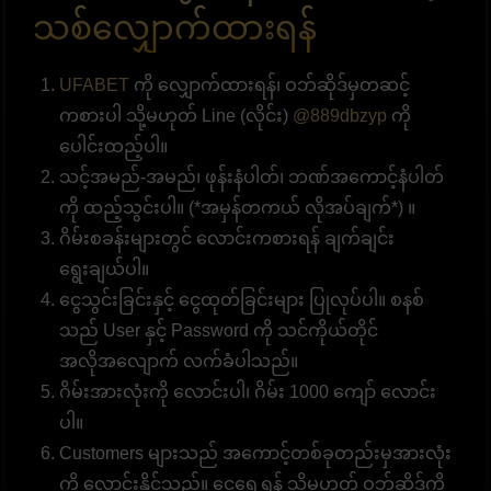
သစ်လျှောက်ထားရန်
UFABET
ကို လျှောက်ထားရန်၊ ဝဘ်ဆိုဒ်မှတဆင့်
ကစားပါ သို့မဟုတ် Line (လိုင်း)
@889dbzyp
ကို
ပေါင်းထည့်ပါ။
သင့်အမည်-အမည်၊ ဖုန်းနံပါတ်၊ ဘဏ်အကောင့်နံပါတ်
ကို ထည့်သွင်းပါ။ (*အမှန်တကယ် လိုအပ်ချက်*) ။
ဂိမ်းစခန်းများတွင် လောင်းကစားရန် ချက်ချင်း
ရွေးချယ်ပါ။
ငွေသွင်းခြင်းနှင့် ငွေထုတ်ခြင်းများ ပြုလုပ်ပါ။ စနစ်
သည် User နှင့် Password ကို သင်ကိုယ်တိုင်
အလိုအလျောက် လက်ခံပါသည်။
ဂိမ်းအားလုံးကို လောင်းပါ၊ ဂိမ်း 1000 ကျော် လောင်း
ပါ။
Customers များသည် အကောင့်တစ်ခုတည်းမှအားလုံး
ကို လောင်းနိုင်သည်။ ငွေရွှေ့ရန် သို့မဟုတ် ဝဘ်ဆိုဒ်ကို