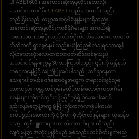
UFABET603 ၊ အကောင်းဆုံးအွန်လိုင်းဘောလုံး
လောင်းကစားဂိမ်း
UFABET
သည်ဘေးကင်းသည်၊
တည်ငြိမ်သည်၊ ကမ္ဘာ့အဆင့်မီစံနှုန်းများရှိသည်။
အကောင်းဆုံးအွန်လိုင်းကာစီနိုဂိမ်းများ အကယ်၍
ကစားသမားတစ်ဦးသည် တိုက်ရိုက်ဝဘ်လောင်းကစားဝက်
ဘ်ဆိုက်ကို ရှာဖွေနေပါသည်။ ယုံကြည်စိတ်ချရသောအွန်
လိုင်းဘောလုံးလောင်းကစားဝဘ်ဆိုဒ်တစ်ခုသည်
အသင်းဝင်ရန် စက္ကန့် 30 သာကြာပါသည်။ ၎င်းကို ချန်နယ်
တစ်ခုအနေဖြင့် အကြံပြုအပ်ပါသည်။ သင်ရှာနေတာ
သေချာပါတယ်။ ဝန်ဆောင်မှုအတွက် တရားဝင်ဖွင့်လှစ်
ထားသည်။ ကမ္ဘာတစ်ဝှမ်းမှထိပ်တန်းလောင်းကစားဂိမ်း
စခန်းများကိုတင်သွင်းရန်မူပိုင်ခွင့်ရှိခြင်းအပါအဝင်
နည်းစနစ်တွေနဲ့အတူ ဖွံ့ဖြိုးတိုးတက်လာခဲ့ပါတယ်။
စက်ပစ္စည်းအားလုံးကို ပံ့ပိုးပါ။ မိုဘိုင်းလ်ဖုန်းများ၊ ယူဆန်စ
လော့ ၊ ကွန်ပျူတာများ၊ တက်ဘလက်များ ကိုလည်း
လျင်မြန်စွာ အသုံးပြုနိုင်မည်ဖြစ်သည်။ သင်စိတ်ပျက်မည်