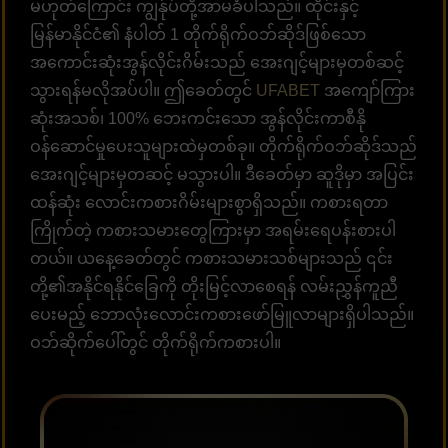
မဟုတ်ကြောင်း ကျွန်ုပ်တို့အာမခံပါသည်။ ထိုင်းနှင့်
မြန်မာနိုင်ငံ၏ နံပါတ် 1 တိုက်ရိုက်ဝဘ်ဆိုဒ်ဖြစ်သော
အကောင်းဆုံးအွန်လိုင်းဂိမ်းသည် အေးဂျင့်များမှတစ်ဆင့်
သွားရန်မလိုအပ်ပါ။ ဤခေတ်တွင်
UFABET
အကျော်ကြား
ဆုံးအသစ်၊ 100% ဘေးကင်းသော အွန်လိုင်းကာစီနို
ဝန်ဆောင်မှုပေးသူများထဲမှတစ်ခု။ တိုက်ရိုက်ဝဘ်ဆိုဒ်သည်
အေးဂျင့်များမှတဆင့် မသွားပါ။ ဒီခေတ်မှာ ဆူဒိုမှာ အပြင်း
ထန်ဆုံး လောင်းကစားဂိမ်းများစွာရှိသည်။ ကစားရတာ
ကြိုက်တဲ့ ကစားသမားတွေကြားမှာ အရမ်းရေပန်းစားပါ
တယ်။ ယနေ့ခေတ်တွင် ကစားသမားသစ်များသည် ၎င်း
တို့၏အနိုင်ရနိုင်ခြေကို တိုးမြင့်လာစေရန် လမ်းညွှန်ကူညီ
ပေးမည့် ဘောလုံးလောင်းကစားဖော်မြူလာများရှိပါသည်။
ဝဘ်ဆိုက်ပေါ်တွင် တိုက်ရိုက်ကစားပါ။