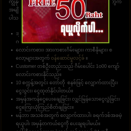
ကျွန်ုပ်တို့၏ဝဘ်ဆိုဒ်မှာ ကစားရန် ဆုံးဖြတ်ရန် သင့်အတွက်
အမျိုးမျိုးသော အကျိုးကျေးဇူးများကို စုစည်းထား
ပါသည်။
အွန်လိုင်းဘောလုံးလောင်းကြေကိုး 10 ဘတ် (၅၀၀
ကျပ် )မှစတင်နိုင်။
လောင်းကစား၊ အားကစားဂိမ်းများ၊ ကာစီနိုများ၊ စ
လော့များအတွက်
ဝန်ဆောင်မှုလင့်ခ်
။
Customer တစ်ဦးတည်းသည် ဂိမ်းပေါင်း 1၀00 ကျော်
လောင်းကစားနိုင်သည်။
10 စက္ကန့်အတွင်း တော်တို စနစ်ဖြင့် လျှောက်ထားပြီး၊
ငွေသွင်း၊ ငွေထုတ်နိုင်ပါတယ်။
အမှန်အကန်ငွေပေးချေခြင်း၊ လျှင်မြန်သောငွေလွှဲခြင်း၊
ငွေကြေးယုံကြည်စိတ်ချခြင်း။
မန်ဘာ အသစ်အတွက် လျှောက်ထားပါ၊ ခရက်ဒစ်အခမဲ့
ရယူပါ၊ အမှန်တကယ်ငွေကို ပေးချရပါမယ်။