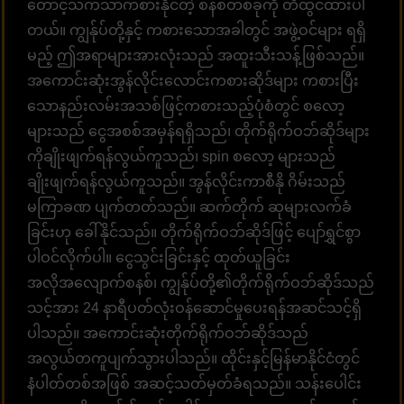
တောင့်သက်သာကစားနိုင်တဲ့ စနစ်တစ်ခုကို တီထွင်ထားပါ
တယ်။ ကျွန်ုပ်တို့နှင့် ကစားသောအခါတွင် အဖွဲ့ဝင်များ ရရှိ
မည့် ဤအရာများအားလုံးသည် အထူးသီးသန့်ဖြစ်သည်။
အကောင်းဆုံးအွန်လိုင်းလောင်းကစားဆိုဒ်များ ကစားပြီး
သောနည်းလမ်းအသစ်ဖြင့်ကစားသည့်ပုံစံတွင် စလော့
များသည် ငွေအစစ်အမှန်ရရှိသည်၊ တိုက်ရိုက်ဝဘ်ဆိုဒ်များ
ကိုချိုးဖျက်ရန်လွယ်ကူသည်၊ spin စလော့ များသည်
ချိုးဖျက်ရန်လွယ်ကူသည်။ အွန်လိုင်းကာစီနို ဂိမ်းသည်
မကြာခဏ ပျက်တတ်သည်။ ဆက်တိုက် ဆုများလက်ခံ
ခြင်းဟု ခေါ်နိုင်သည်။ တိုက်ရိုက်ဝဘ်ဆိုဒ်ဖြင့် ပျော်ရွှင်စွာ
ပါဝင်လိုက်ပါ။ ငွေသွင်းခြင်းနှင့် ထုတ်ယူခြင်း
အလိုအလျောက်စနစ်၊ ကျွန်ုပ်တို့၏တိုက်ရိုက်ဝဘ်ဆိုဒ်သည်
သင့်အား 24 နာရီပတ်လုံးဝန်ဆောင်မှုပေးရန်အဆင်သင့်ရှိ
ပါသည်။ အကောင်းဆုံးတိုက်ရိုက်ဝဘ်ဆိုဒ်သည်
အလွယ်တကူပျက်သွားပါသည်။ ထိုင်းနှင့်မြန်မာနိုင်ငံတွင်
နံပါတ်တစ်အဖြစ် အဆင့်သတ်မှတ်ခံရသည်။ သန်းပေါင်း