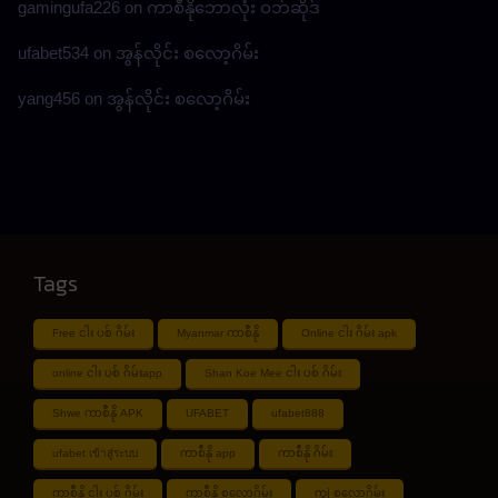
gamingufa226
on
ကာစီနိုဘောလုံး ဝဘ်ဆိုဒ်
ufabet534
on
အွန်လိုင်း စလော့ဂိမ်း
yang456
on
အွန်လိုင်း စလော့ဂိမ်း
Tags
Free ငါး ပစ် ဂိမ်း
Myanmar ကာစီနို
Online ငါး ဂိမ်း apk
online ငါး ပစ် ဂိမ်းapp
Shan Koe Mee ငါး ပစ် ဂိမ်း
Shwe ကာစီနို APK
UFABET
ufabet888
ufabet เข้าสู่ระบบ
ကာစီနို app
ကာစီနို ဂိမ်း
ကာစီနို ငါး ပစ် ဂိမ်း
ကာစီနို စလော့ဂိမ်း
ကျွဲ စလော့ဂိမ်း