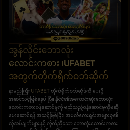
အွန်လိုင်းဘောလုံး
လောင်းကစား ၊UFABET
အတွက်တိုက်ရိုက်ဝဘ်ဆိုက်
နာမည်ကြီး
UFABET
တိုက်ရိုက်ဝဘ်ဆိုဒ်ကို ပေးဖို့
အဆင်သင့်ဖြစ်နေပါပြီ။ နိုင်ငံ၏အကောင်းဆုံးဘောလုံး
လောင်းကစားဝန်ဆောင်မှုကို မည်သည့်ဝန်ဆောင်မှုကိုမဆို
ပေးဆောင်ရန် အသင့်ဖြစ်ပြီး၊ အပလီကေးရှင်းအများစု၏
လိုအပ်ချက်များနှင့် ကိုက်ညီသော ဘောလုံးလောင်းကစား