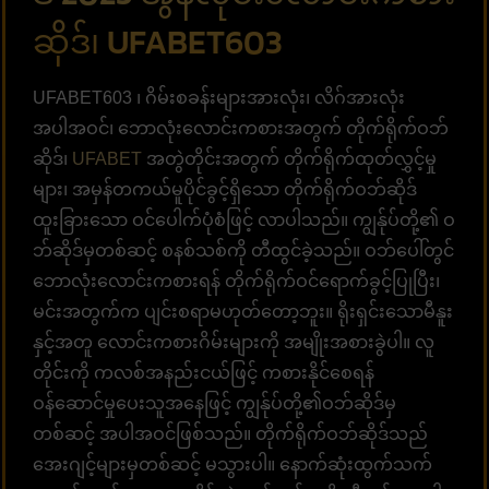
ဆိုဒ်၊ UFABET603
UFABET603 ၊ ဂိမ်းစခန်းများအားလုံး၊ လိဂ်အားလုံး
အပါအဝင်၊ ဘောလုံးလောင်းကစားအတွက် တိုက်ရိုက်ဝဘ်
ဆိုဒ်၊
UFABET
အတွဲတိုင်းအတွက် တိုက်ရိုက်ထုတ်လွှင့်မှု
များ၊ အမှန်တကယ်မူပိုင်ခွင့်ရှိသော တိုက်ရိုက်ဝဘ်ဆိုဒ်
ထူးခြားသော ဝင်ပေါက်ပုံစံဖြင့် လာပါသည်။ ကျွန်ုပ်တို့၏ ဝ
ဘ်ဆိုဒ်မှတစ်ဆင့် စနစ်သစ်ကို တီထွင်ခဲ့သည်။ ဝဘ်ပေါ်တွင်
ဘောလုံးလောင်းကစားရန် တိုက်ရိုက်ဝင်ရောက်ခွင့်ပြုပြီး၊
မင်းအတွက်က ပျင်းစရာမဟုတ်တော့ဘူး။ ရိုးရှင်းသောမီနူး
နှင့်အတူ လောင်းကစားဂိမ်းများကို အမျိုးအစားခွဲပါ။ လူ
တိုင်းကို ကလစ်အနည်းငယ်ဖြင့် ကစားနိုင်စေရန်
ဝန်ဆောင်မှုပေးသူအနေဖြင့် ကျွန်ုပ်တို့၏ဝဘ်ဆိုဒ်မှ
တစ်ဆင့် အပါအဝင်ဖြစ်သည်။ တိုက်ရိုက်ဝဘ်ဆိုဒ်သည်
အေးဂျင့်များမှတစ်ဆင့် မသွားပါ။ နောက်ဆုံးထွက်သက်