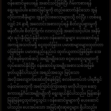
ဝန်ဆောင်မှုပေးရန် အဆင်သင့်ဖြစ်ပြီ၊ ဂိမ်းကစားရန်
ရွေးချယ်ပါ။ အောင်မြင်မှုကို တည်ဆောက်နိုင်သော အွန်
လိုင်းကာစီနိုများ၊ အွန်လိုင်းစလော့များ၊သို့ ဝင်ပြီး ၊ တစ်နေ့
လျှင် 24 နာရီ အလောင်းအစားလုပ်ရန် စိတ်လှုပ်ရှားမှုကို
ဖန်တီးပါ။ စိတ်ကြိုက်၊ လာလည်ဖို့ အဆင်သင့်ပါပဲ။ အနိမ့်
ဆုံး ရင်းနှီးမြုပ်နှံနိုင်သော ဝန်ဆောင်မှုများ ပေးဆောင်ရန်
အကန့်အသတ်မရှိ ငွေထုတ်ခြင်း။ ပမာဏများများထုတ်တာ
ပဲဖြစ်ဖြစ်၊ ပမာဏနည်းနည်းပဲ ထုတ်ယူတာပဲဖြစ်ဖြစ်၊ အေ
အိုင်စနစ်မှတစ်ဆင့် အမျိုးမျိုးသော ငွေပေးငွေယူများကို
လုပ်ဆောင်နိုင်ပြီး ဝန်ဆောင်မှုအမျိုးအစားသစ်အဖြစ်
မှတ်ယူနိုင်ပါသည်။ အရည်အသွေး မြင့်သော
အလိုအလျောက်အော်တိုစနစ်ဖြင့် စလစ်မကပ်ဘဲ ပါရမီရှင်
ဝန်ထမ်းတွေကို အကြောင်းကြားစရာ မလိုပါဘူး။ ဆော့
စကားရန်ဂိမ်းအမျိုးမျိုးကို ရွေးချယ်နိုင်ပါသည်။ မြန်ဆန်၊
မြန်မြန်ငွေထုတ်ငွေသွင်း ၊ ဝန်ဆောင်မှုများကို ပေးဆောင်
ပါသည်။ ပေးအပ်သော အမြင့်ဆုံးဆုငွေများ ရှိပါသည်။