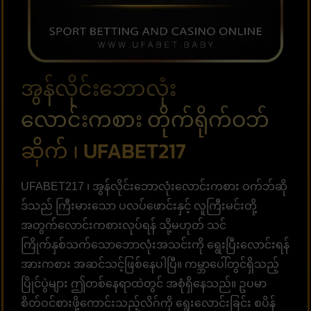
အွန်လိုင်းဘောလုံး
လောင်းကစား တိုက်ရိုက်ဝဘ်
ဆိုက် ၊ UFABET217
UFABET217 ၊ အွန်လိုင်းဘောလုံးလောင်းကစား ဝက်ဘ်ဆို
ဒ်သည် ကြီးမားသော ပလပ်ဖောင်းနှင့် လူကြီးမင်းတို့
အတွက်လောင်းကစားလုပ်ရန် သို့မဟုတ် သင်
ကြိုက်နှစ်သက်သောဘောလုံးအသင်းကို ရွေးပြီးလောင်းရန်
အားကစား အဆင်သင့်ဖြစ်နေပါပြီ။ ကမ္ဘာပေါ်တွင်ရှိသည့်
ပြိုင်ပွဲများ ဤတစ်နေရာထဲတွင် အစုံရှိနေသည်။ ဥပမာ
စိတ်ဝင်စားဖို့ကောင်းသည့်လိဂ်ကို ရွေးလောင်းခြင်း စပိန်