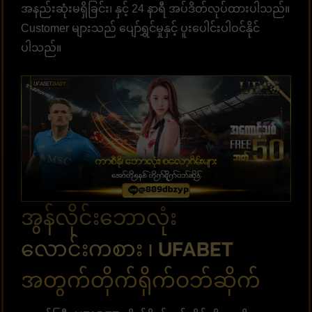
အနည်းဆုံးမရှိခြင်း၊ နှင့် 24 နာရီ အပ်ဒိတ်လုပ်ထားပါသည်။
Customer များသည် ပျော်ရွှင်မှုနှင့် ပူးပေါင်းပါဝင်နိုင်
ပါသည်။
အွန်လိုင်းဘောလုံး
လောင်းကစား ၊ UFABET
အတွက်တိုက်ရိုက်ဝဘ်ဆိုက်