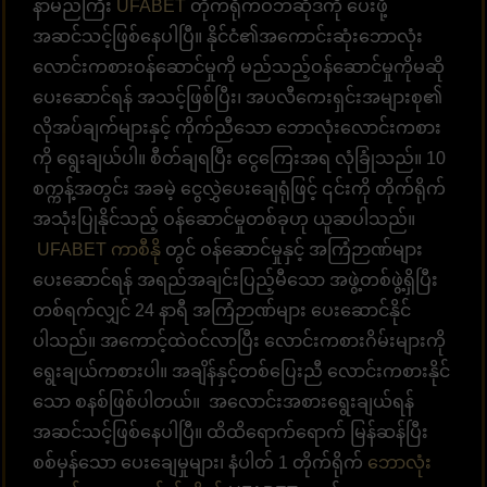
နာမည်ကြီး
UFABET
တိုက်ရိုက်ဝဘ်ဆိုဒ်ကို ပေးဖို့
အဆင်သင့်ဖြစ်နေပါပြီ။ နိုင်ငံ၏အကောင်းဆုံးဘောလုံး
လောင်းကစားဝန်ဆောင်မှုကို မည်သည့်ဝန်ဆောင်မှုကိုမဆို
ပေးဆောင်ရန် အသင့်ဖြစ်ပြီး၊ အပလီကေးရှင်းအများစု၏
လိုအပ်ချက်များနှင့် ကိုက်ညီသော ဘောလုံးလောင်းကစား
ကို ရွေးချယ်ပါ။ စီတ်ချရပြီး ငွေကြေးအရ လုံခြုံသည်။ 10
စက္ကန့်အတွင်း အခမဲ့ ငွေလွှဲပေးချေရုံဖြင့် ၎င်းကို တိုက်ရိုက်
အသုံးပြုနိုင်သည့် ဝန်ဆောင်မှုတစ်ခုဟု ယူဆပါသည်။
UFABET ကာစီနို
တွင် ဝန်ဆောင်မှုနှင့် အကြံဉာဏ်များ
ပေးဆောင်ရန် အရည်အချင်းပြည့်မီသော အဖွဲ့တစ်ဖွဲ့ရှိပြီး
တစ်ရက်လျှင် 24 နာရီ အကြံဉာဏ်များ ပေးဆောင်နိုင်
ပါသည်။ အကောင့်ထဲဝင်လာပြီး လောင်းကစားဂိမ်းများကို
ရွေးချယ်ကစားပါ။ အချိန်နှင့်တစ်ပြေးညီ လောင်းကစားနိုင်
သော စနစ်ဖြစ်ပါတယ်။ အလောင်းအစားရွေးချယ်ရန်
အဆင်သင့်ဖြစ်နေပါပြီ။ ထိထိရောက်ရောက် မြန်ဆန်ပြီး
စစ်မှန်သော ပေးချေမှုများ၊ နံပါတ် 1 တိုက်ရိုက်
ဘောလုံး