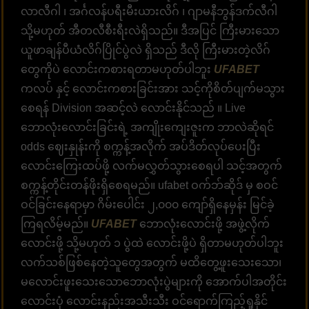
လာလီဂါ ၊ အင်္ဂလန်ပရီးမီးယားလိဂ် ၊ ဂျာမနီဘွန်ဒက်လီဂါ
သို့မဟုတ် အီတလီစီးရီးလဲရှိသည်။ ဒီအပြင် ကြီးမားသော
ယူဖာချန်ပီယံလိဂ်ပြိုင်ပွဲလဲ ရှိသည် ဒီလို ကြီးမားတဲ့လိဂ်
တွေကိုပဲ လောင်းကစားရတာမဟုတ်ပါဘူး
UFABET
ကလပ် နှင့် လောင်းကစားခြင်းအား သင့်ကိုစိတ်ပျက်မသွား
စေရန် Division အဆင့်လဲ လောင်းနိုင်သည် ။ Live
ဘောလုံးလောင်းခြင်းရဲ့ အကျိုးကျေးဇူးက ဘာလဲဆိုရင်
odds ဈေးနှုန်းကို စက္ကန့်အလိုက် အပ်ဒိတ်လုပ်ပေးပြီး
လောင်းကြေးထပ်ဖို့ လက်မလွှတ်သွားစေရပါ သင့်အတွက်
စက္ကန့်တိုင်းတန်ဖိုးရှိစေရမည်။ ufabet ဝက်ဘ်ဆိုဒ် မှ စဝင်
ဝင်ခြင်းနေရာမှာ ဂိမ်းပေါင်း ၂,၀၀၀ ကျော်ရှိနေမှန်း မြင်ခဲ့
ကြရလိမ့်မည်။
UFABET
ဘောလုံးလောင်းဖို့ အဖွဲ့လိုက်
လောင်းဖို့ သို့မဟုတ် ၁ ပွဲထဲ လောင်းဖို့ပဲ ရှိတာမဟုတ်ပါဘူး
လက်သစ်ဖြစ်နေတဲ့သူတွေအတွက် မထိတွေ့ဖူးသေးသော၊
မလောင်းဖူးသေးသောဘောလုံးပွဲများကို အောက်ပါအတိုင်း
လောင်းပုံ လောင်းနည်းအသီးသီး ဝင်ရောက်ကြည့်ရှုနိုင်