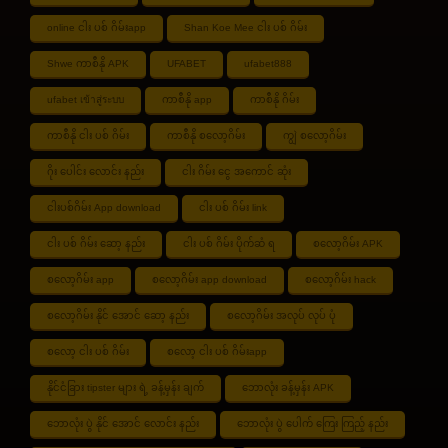
online ငါး ပစ် ဂိမ်းapp
Shan Koe Mee ငါး ပစ် ဂိမ်း
Shwe ကာစီနို APK
UFABET
ufabet888
ufabet เข้าสู่ระบบ
ကာစီနို app
ကာစီနို ဂိမ်း
ကာစီနို ငါး ပစ် ဂိမ်း
ကာစီနို စလော့ဂိမ်း
ကျွဲ စလော့ဂိမ်း
ဂိုး ပေါင်း လောင်း နည်း
ငါး ဂိမ်း ငွေ အကောင် ဆုံး
ငါးပစ်ဂိမ်း App download
ငါး ပစ် ဂိမ်း link
ငါး ပစ် ဂိမ်း ဆော့ နည်း
ငါး ပစ် ဂိမ်း ပိုက်ဆံ ရ
စလော့ဂိမ်း APK
စလော့ဂိမ်း app
စလော့ဂိမ်း app download
စလော့ဂိမ်း hack
စလော့ဂိမ်း နိုင် အောင် ဆော့ နည်း
စလော့ဂိမ်း အလုပ် လုပ် ပုံ
စလော့ ငါး ပစ် ဂိမ်း
စလော့ ငါး ပစ် ဂိမ်းapp
နိုင်ငံခြား tipster များ ရဲ့ ခန့်မှန်း ချက်
ဘောလုံး ခန့်မှန်း APK
ဘောလုံး ပွဲ နိုင် အောင် လောင်း နည်း
ဘောလုံး ပွဲ ပေါက် ကြေး ကြည့် နည်း