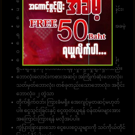
ငွေသွင်း၊ ငွေထုတ်နိုင်ပါတယ်။
အမှန်အကန်ငွေပေးချေခြင်း၊ လျှင်မြန်သောငွေလွှဲခြင်း၊
ငွေကြေးယုံကြည်စိတ်ချခြင်း။
မန်ဘာ အသစ်အတွက် လျှောက်ထားပါ၊ ခရက်ဒစ်အခမဲ့
ရယူပါ၊ အမှန်တကယ်ငွေကို ပေးချရပါမယ်။
ခေါ်ဆိုရေးစင်တာအဖွဲ့သည် တစ်နေ့လျှင် 24 နာရီ
ဝန်ဆောင်မှုရရှိနိုင်သည်။
ဘောနပ်စ်များ၊ အခမဲ့ ခရက်ဒစ်များနှင့် အခြားပရိုမိုး
ရှင်းများစွာကို ပေးဆောင်ရန် လှုပ်ရှားမှုများရှိပါသည်။
ဘောလုံးလောင်းကစားအဆင့်၊ အကြိုက်ဆုံးဘောလုံး၊
သတ်မှတ်ဘောလုံး၊ တစ်ခုတည်းသောဘောလုံး၊ အဝိုင်း
ဘောလုံး၊ ၂ တွဲသာ
တိုက်ရိုက်ဝဘ်၊ ကြားခံမရှိ။ အေးဂျင့်မှတဆင့်မဟုတ်
ပါ။ ငွေသွင်းခြင်းနှင့် ငွေထုတ်ယူရန် ဝန်ထမ်းများအား
အကြောင်းကြားရန် မလိုအပ်ပါ။
ကွဲပြားခြားနားသော ငွေပေးငွေယူများကို သင်ကိုယ်တိုင်