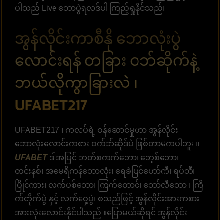
ပါသည် Live ဘောပွဲရလဒ်ပါ ကြည့်ရှုနိုင်သည်။
အွန်လိုင်းကာစီနို ဘောလုံးပွဲ
လောင်းရန် တခြား ဝဘ်ဆိုက်နဲ့
ဘယ်လိုကွာခြားလဲ ၊
UFABET217
UFABET217 ၊ ကလပ်ရဲ့ ဝန်ဆောင်မှုဟာ အွန်လိုင်း
ဘောလုံးလောင်းကစား ဝက်ဘ်ဆိုဒ်ပဲ ဖြစ်တာမကပါဘူး ။
UFABET
ဒါအပြင် ဘတ်စကက်ဘော၊ ဘေ့စ်ဘော၊
တင်းနစ်၊ အမေရိကန်ဘောလုံး၊ ရေခဲပြင်ဟော်ကီ၊ ရပ်ဘီ၊
ပြိုင်ကား၊ လက်ပစ်ဘော၊ ကြက်တောင်၊ ဘော်လီဘော ၊ ကြိ
က်တိုက်ပွဲ နှင့် လက်ဝှေ့ပွဲ၊ စသည်ဖြင့် အွန်လိုင်းအားကစား
အားလုံးလောင်းနိုင်ပါသည် ။ပြောမယ်ဆိုရင် အွန်လိုင်း