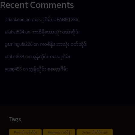
Recent Comments
Thankooo
on
စလော့ဂိမ်း UFABET286
ufabet534
on
ကာစီနိုဘောလုံး ဝဘ်ဆိုဒ်
gamingufa226
on
ကာစီနိုဘောလုံး ဝဘ်ဆိုဒ်
ufabet534
on
အွန်လိုင်း စလော့ဂိမ်း
yang456
on
အွန်လိုင်း စလော့ဂိမ်း
Tags
Free ငါး ပစ် ဂိမ်း
Myanmar ကာစီနို
Online ငါး ဂိမ်း apk