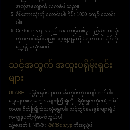
အလိုအလျောက် လက်ခံပါသည်။
ဂိမ်းအားလုံးကို လောင်းပါ၊ ဂိမ်း 1000 ကျော် လောင်း
ပါ။
Customers များသည် အကောင့်တစ်ခုတည်းမှအားလုံး
ကို လောင်းနိုင်သည်။ ငွေရွှေ့ရန် သို့မဟုတ် ဝဘ်ဆိုဒ်ကို
ရွှေ့ရန် မလိုအပ်ပါ။
သင့်အတွက် အထူးပရိုမိုးရှင်း
များ
UFABET
ပရိုမိုးရှင်းများ၊ စခန်းတိုင်းကို ကျော်တက်ပါ။
ရွေးချယ်စရာတွေ အများကြီးရှိလို့ ပရိုမိုးရှင်းတိုင်းနဲ့ တန်ပါ
တယ်။ စိတ်ကြိုက်သလိုရွေးပါ။ သင့်တွင်မေးခွန်းများရှိပါ
ကကျွန်ုပ်တို့ကိုဆက်သွယ်ပါ
သို့မဟုတ် LINE@ :
@889dbzyp
ကိုထည့်ပါ။