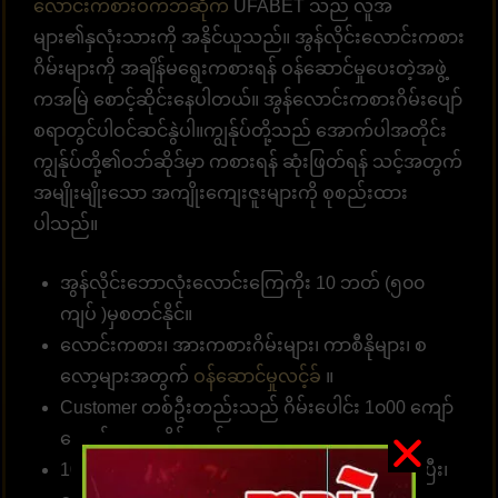
လောင်းကစားဝက်ဘ်ဆိုက်
UFABET သည် လူအ
များ၏နှလုံးသားကို အနိုင်ယူသည်။ အွန်လိုင်းလောင်းကစား
ဂိမ်းများကို အချိန်မရွေးကစားရန် ဝန်ဆောင်မှုပေးတဲ့အဖွဲ့
ကအမြဲ စောင့်ဆိုင်းနေပါတယ်။ အွန်လောင်းကစားဂိမ်းပျော်
စရာတွင်ပါဝင်ဆင်နွဲပါ။ကျွန်ုပ်တို့သည် အောက်ပါအတိုင်း
ကျွန်ုပ်တို့၏ဝဘ်ဆိုဒ်မှာ ကစားရန် ဆုံးဖြတ်ရန် သင့်အတွက်
အမျိုးမျိုးသော အကျိုးကျေးဇူးများကို စုစည်းထား
ပါသည်။
အွန်လိုင်းဘောလုံးလောင်းကြေကိုး 10 ဘတ် (၅၀၀
ကျပ် )မှစတင်နိုင်။
လောင်းကစား၊ အားကစားဂိမ်းများ၊ ကာစီနိုများ၊ စ
လော့များအတွက်
ဝန်ဆောင်မှုလင့်ခ်
။
Customer တစ်ဦးတည်းသည် ဂိမ်းပေါင်း 1၀00 ကျော်
လောင်းကစားနိုင်သည်။
10 စက္ကန့်အတွင်း တော်တို စနစ်ဖြင့် လျှောက်ထားပြီး၊