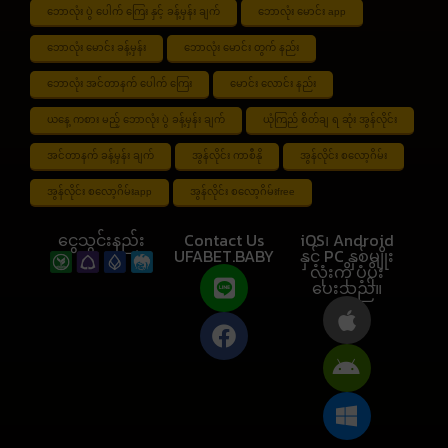
ဘောလုံး ပွဲ ပေါက် ကြေး နှင့် ခန့်မှန်း ချက်
ဘောလုံး မောင်း app
ဘောလုံး မောင်း ခန့်မှန်း
ဘောလုံး မောင်း တွက် နည်း
ဘောလုံး အင်တာနက် ပေါက် ကြေး
မောင်း လောင်း နည်း
ယနေ့ ကစား မည့် ဘောလုံး ပွဲ ခန့်မှန်း ချက်
ယုံကြည် စိတ်ချ ရ ဆုံး အွန်လိုင်း
အင်တာနက် ခန့်မှန်း ချက်
အွန်လိုင်း ကာစီနို
အွန်လိုင်း စလော့ဂိမ်း
အွန်လိုင်း စလော့ဂိမ်းapp
အွန်လိုင်း စလော့ဂိမ်းfree
ငွေသွင်းနည်း
Contact Us
iOS၊ Android
UFABET.BABY
နှင့် PC နှစ်မျိုး
လုံးကို ပံ့ပိုး
ပေးသည်။