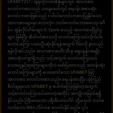
UFABET217 ၊ အွန်လိုင်းကာစီနိုများတွင် အားကစား
လောင်းကစားသည် ယနေ့ခေတ်တွင် ရေပန်းအစားဆုံး
လောင်းကစားဖြစ်သည် ။ ပါဝင်လောင်းကစားပြုနိုင်သော
အားကစားများမှာ ဘောလုံး၊ ဘတ်စကက်ဘော၊စလော့၊ ဖဲဂိ
မ်း၊ အွန်လိုင်းဂိမ်းများ E-Sports စသည့် အားကစားပြိုင်ပွဲ
များ ဖြစ်ပြီး ၊စိတ်ဝင်စားသလို လောင်းကြေးထပ်လိုက်ပါ။
လောင်းကြေး ပထမဦးဆုံးနိုင်ရန်အတွက် ဂိမ်းကို နားလည်
ရန်လိုအပ်သည်။ အားကစားအသီးသီးမှ ဈေးနှုန်းအမျိုး
အစားစုံလင်စွာရှိသည်၊ သင့်အတွက် လောင်းကြေးထပ်
သောငွေနှင့်ဆုကြေးများကိုလဲ ဖော်ပြထားသည် အတန်းဆုံး
လောင်းကြေးများကို ပေးဆောင်သော
UFABET
ဖြင့်
အားကစား လောင်းကစားသည်။ ရေပန်းစားပြီး ယုံကြည်
စိတ်ချရသော
UFABET
မှ ပေါက်ကြေးဖြစ်တဲ့အတွက်
သင့်လောင်းကြေးထပ်ထားတဲ့အတိုင်း အကျိုးအမြတ်ရရှိ
နိုင်သည်။ ကြီးမားသော ပရီးမီးယားလိဂ် သို့မဟုတ် ဘတ်စ
ကက်ဘော NBA လိဂ်ကစ လောင်းနိုင်သည်။ ၎င်း