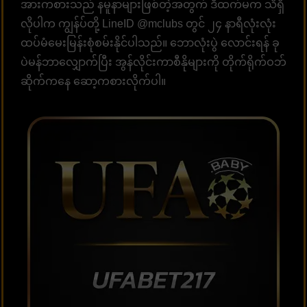
အားကစားသည် နမူနာများဖြစ်တဲ့အတွက် ဒီထက်မက သိရှိ
လိုပါက ကျွန်ပ်တို့ LineID @mclubs တွင် ၂၄ နာရီလုံးလုံး
ထပ်မံမေးမြန်းစုံစမ်းနိုင်ပါသည်။ ဘောလုံးပွဲ လောင်းရန် ခု
ပဲမန်ဘာလျှောက်ပြီး အွန်လိုင်းကာစီနိုများကို တိုက်ရိုက်ဝဘ်
ဆိုက်ကနေ ဆော့ကစားလိုက်ပါ။