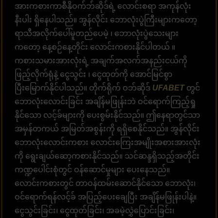
အားကစားကာစီနိုဝက်ဘ်ဆိုဒ်ရဲ့ လောင်းစရာ အကုန်လုံး
နီးပါး ရှိနေပါသည်။ အွန်လိုင်း ဘောလုံးပွဲကြီးများကတော့
ရာသီအလိုက်ပေါ်မူတည်ပေမဲ့ ၊ ဘောလုံးပွဲသေးများ
ကတော့ နေ့စဉ်နေ့တိုင်း လောင်းကစားနိုင်ပါတယ် ။
ကစားသမားအားလုံးရဲ့ အချက်အလက်အနည်းငယ်ကို
ဖြည့်လိုက်ရုံနဲ့ ငွေသွင်း ၊ ငွေထုတ်ကို အောင်မြင်စွာ
ပြီးမြောက်နိုင်ပါသည်။ တိုက်ရိုက် ဝဘ်ဆိုဒ်
UFABET
တွင်
ဘောလုံးလောင်းခြင်း အချိန်မဖြုန်းဘဲ ဝင်ရောက်ကြည့်ရှု
နိုင်သော လင့်ခ်များကို ပေးစွမ်းနိုင်သည်။ ဤနေရာတွင်သာ
အမှန်တကယ် အမြတ်အစွန်းကို ရရှိစေနိုင်သည်။ အွန်လိုင်း
ဘောလုံးလောင်းကစား လောင်းကြေးအမျိုးအစားအားလုံး
ကို ရွေးချယ်ဆော့ကစားနိုင်သည်။ သင်ဆန္ဒရှိသည့်အတိုင်း
ကဏ္ဍပေါင်းစုံတွင် ဝန်ဆောင်မှုများ ပေးနေသည်။
လောင်းကစားတွင် တာဝန်ထမ်းဆောင်နိုင်သော ဘောလုံး၊
ဝင်ရောက်ရန်လင့်ခ် အပြည့်ပေးချေပြီး အချိန်မဖြုန်းပါနဲ့။
ငွေသွင်းခြင်း၊ ငွေထုတ်ခြင်း၊ အခမဲ့လွှဲပြောင်းခြင်း၊