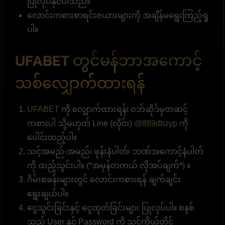
ပြုလုပ်နိုင်ပါသည်။
လောင်းကစားစာရင်းဇယားများကို အချိန်မရွေးကြည့်ရှု
ပါ။
UFABET တွင်မန်ဘာအကောင့်
သစ်လျှောက်ထားရန်
UFABET
ကို လျှောက်ထားရန်၊ ဝဘ်ဆိုဒ်မှတဆင့်
ကစားပါ သို့မဟုတ် Line (လိုင်း)
@889dbzyp
ကို
ပေါင်းထည့်ပါ။
သင့်အမည်-အမည်၊ ဖုန်းနံပါတ်၊ ဘဏ်အကောင့်နံပါတ်
ကို ထည့်သွင်းပါ။ (*အမှန်တကယ် လိုအပ်ချက်*) ။
ဂိမ်းစခန်းများတွင် လောင်းကစားရန် ချက်ချင်း
ရွေးချယ်ပါ။
ငွေသွင်းခြင်းနှင့် ငွေထုတ်ခြင်းများ ပြုလုပ်ပါ။ စနစ်
သည် User နှင့် Password ကို သင်ကိုယ်တိုင်