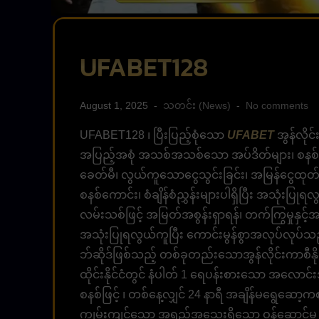
UFABET128
August 1, 2025
သတင်း (News)
No comments
UFABET128 ၊ ပြီးပြည့်စုံသော
UFABET
အွန်လိုင်
အပြည့်အစုံ အသစ်အသစ်သော အပ်ဒိတ်များ၊ စနစ်သစ
ခေတ်မီ၊ လွယ်ကူသောငွေသွင်းခြင်း၊ အမြန်ငွေထုတ်
စနစ်ကောင်း၊ စံချိန်စံညွှန်းများပါရှိပြီး အသုံးပြု
လမ်းသစ်ဖြင့် အမြတ်အစွန်းရှာရန်၊ တက်ကြွမှုနှင့
အသုံးပြုရလွယ်ကူပြီး ကောင်းမွန်စွာအလုပ်လုပ်သ
ဘ်ဆိုဒ်ဖြစ်သည့် တစ်ခုတည်းသောအွန်လိုင်းကာစီနိ
ထိုင်းနိုင်ငံတွင် နံပါတ် 1 ရေပန်းစားသော အလောင
စနစ်ဖြင့် ၊ တစ်နေ့လျှင် 24 နာရီ အချိန်မရွေဆော့က
ကျွမ်းကျင်သော အရည်အသွေးရှိသော ဝန်ဆောင်မှု အ