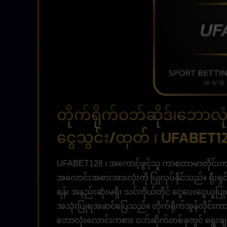
တိုက်ရိုက်ဝဘ်ဆိုဒ်၊ဘော
ငွေသွင်း/ထုတ် ၊ UFABET1
UFABET128 ၊ အကောင့်ဖွင့်သူ ကာစတာမာတိုင်းက ဂ
အလောင်းအစားအားလုံးကို ပြုလုပ်နိုင်သည်။ ရိုးရှ
ရန်၊ အနည်းဆုံးမရှိ၊ သင်ကိုယ်တိုင် ငွေပေးငွေယူ
အသုံးပြုရအဆင်ပြေသည်။ တိုက်ရိုက်အွန်လိုင်းကာစီနို
ဘောလုံးလောင်းကစား ဝဘ်ဆိုက်တစ်ခုတွင် ရွေးချယ်ရန