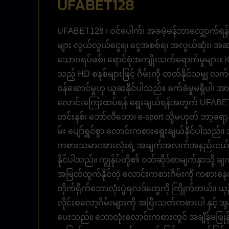
UFABET128
UFABET128 ၊ ဝင်ပေါက်၊ အခမဲ့မန်ဘာလျှောက်ရန်
များ လွယ်လွယ်ငွေရ၊ ငွေအစစ်ရ၊ အလွယ်ဆုံး၊ အဆင်
သောဂရပ်ဖစ်၊ ရောင်စုံအကျိုးသက်ရောက်မှုများ။ iOS န
သည့် HD စနစ်များဖြင့် ဂိမ်းကို တတ်နိုင်သမျှ လက်
ဝန်ဆောင်မှုဟု ယူဆနိုင်ပါသည်။ ခက်ခဲမှုမရှိပါ၊ 
လောင်းကြေးထပ်ရန် ရွေးချယ်ရန်အတွက် UFABE
တင်းနစ်၊ ဘော်လီဘော၊ e-sport သို့မဟုတ် ဘာ့ခရာ့ အ
မ်း ပျော်ရွှင်စွာ လောင်းကစားရွေးချယ်နိုင်ပါသည်။
ကစားသမားအားလုံးရဲ့ အချက်အလက်အနည်းငယ်ကို ဖြည့်
နိုင်ပါသည်။ ကျွန်ုပ်တို့၏ ဝဘ်ဆိုဒ်စာမျက်နှာသို
အမြတ်ထွက်နိုင်တဲ့ လောင်းကစားဂိမ်းကို ကစားနေတာပ
တိုက်ရိုက်ဘောလုံးပွဲရလဒ်တွေကို ကြိုက်တယ်။ ယှဉ်ပ
လိုင်းစလော့ဂိမ်းများကို အပြီးသတ်ကစားပါ နှင့် အွ
ပေးသည်။ ဘောလုံးလောင်းကစားတွင် အချိန်မဖြုန်းဘဲ