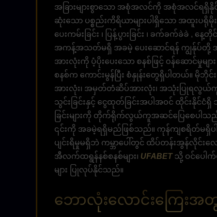
အခြားများစွာသော အစုံအလင်ကို အစုံအလင်ရရှိနိုင်သည်
ဆုံးသော ပစ္စည်းကိရိယာများပါရှိသော အထူးပရိုမိုး
ပေးကမ်းခြင်း ၊ ပြန့်ပွားခြင်း ၊ ခက်ခက်ခဲခဲ , နေ
အကန့်အသတ်မရှိ အခမဲ့ ပေးဆောင်ရန် ကျွန်ုပ်တိ
အားလုံးကို ပံ့ပိုးပေးသော စနစ်ဖြင့် ဝန်ဆောင်မှုမျာ
စနစ်က ကောင်းမွန်ပြီး စံနှုန်းတွေရှိပါတယ်။ မိုဘိုင်
အားလုံး၊ အမှတ်တံဆိပ်အားလုံး၊ အသုံးပြုရလွယ်ကူပြီ
သွင်းခြင်းနှင့် ငွေထုတ်ခြင်းအပါအဝင် ထိုင်းနိုင်င
ခြင်းများကို တိုက်ရိုက်လွယ်ကူအဆင်ပြေစေပါသည်။ 
၎င်းကို အခမဲ့ရရှိမည်ဖြစ်သည်။ ကုန်ကျစရိတ်မရှိပါ။ လှ
ပျင်းရိမှုမရှိဘဲ ကမ္ဘာပေါ်တွင် ထိပ်တန်းအွန်လို
အီလက်ထရွန်နစ်စနစ်များ၊
UFABET
သို့ ဝင်ပေါက
များ ပြုလုပ်နိုင်သည်။
ဘောလုံးလောင်းကြေးအတွ