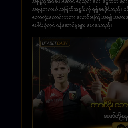
အပြည့်အဝပေးဆောင် ငွေသွင်းခြင်း၊ ငွေထုတ်ခြင်း၊
အမှန်တကယ် အမြတ်အစွန်းကို ရရှိစေနိုင်သည်။ ပင
ဘောလုံးလောင်းကစား လောင်းကြေးအမျိုးအစားအားလ
ပေါင်းစုံတွင် ဝန်ဆောင်မှုများ ပေးနေသည်။