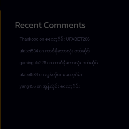
Recent Comments
Thankooo
on
စလော့ဂိမ်း UFABET286
ufabet534
on
ကာစီနိုဘောလုံး ဝဘ်ဆိုဒ်
gamingufa226
on
ကာစီနိုဘောလုံး ဝဘ်ဆိုဒ်
ufabet534
on
အွန်လိုင်း စလော့ဂိမ်း
yang456
on
အွန်လိုင်း စလော့ဂိမ်း