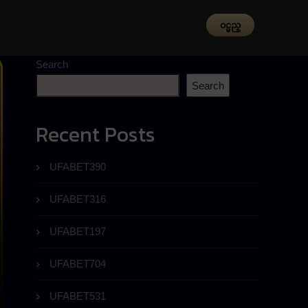
၀င္မည္
Search
Search
Recent Posts
UFABET390
UFABET316
UFABET197
UFABET704
UFABET531