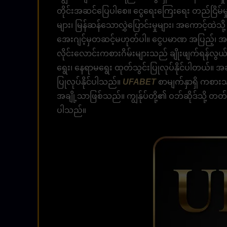
တိုင်းအဆင်ပြေပါစေ။ ငွေရေးကြေးရေး တည်ငြိမ်မှုတ
များ၊ မြန်ဆန်သောလွှဲပြောင်းမှုများ၊ အကောင့်ထဲသို့
အေးဂျင့်မှတဆင့်မဟုတ်ပါ။ ငွေပမာဏ အပြည့်၊ အခွ
လိုင်းလောင်းကစားဂိမ်းများသည် ချိုးဖျက်ရန်လွယ်က
ရွေး၊ နေရာမရွေး ထုတ်သွင်းပြုလုပ်နိုင်ပါတယ်။ 
ပြုလုပ်နိုင်ပါသည်။
UFABET
စာမျက်နှာရှိ ကစားသ
အချို့သာဖြစ်သည်။ ကျွန်ုပ်တို့၏ ဝဘ်ဆိုဒ်သို့ တတ်
ပါသည်။