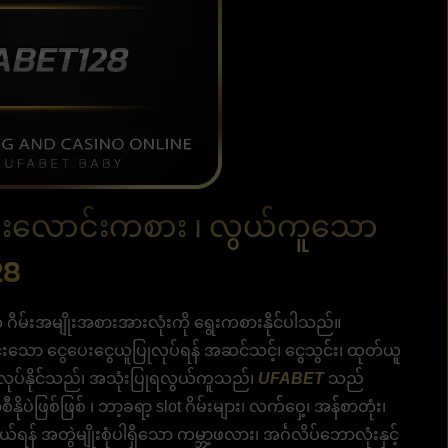
လုံးလောင်းကစား ၊ လွယ်ကူသော
28
ိမ်းအမျိုးအစားအားလုံးကို ရွေးကစားနိုင်ပါသည်။
င်းသော ငွေပေးငွေယူပြုလုပ်ရန် အဆင်သင့်၊ ငွေသွင်း၊ ထုတ်ယူ
ပြုလုပ်နိုင်သည်၊ အသုံးပြုရလွယ်ကူသည်၊
UFABET
သည်
ပဲဖြစ်ဖြစ် ၊ ဘာ့ခရာ့ slot ဂိမ်းများ၊ လက်ဝှေ့၊ အန်စာတုံး၊
် အတွဲမျိုးစုံပါရှိသော ကမ္ဘာ့ဖလား၊ အင်္ဂလိပ်ဘောလုံးနှင့်