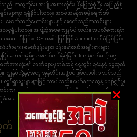
၊ အတွဲတိုင်း၊ အမျိုးအစားတိုင်း၊ ပြီးပြည့်စုံပြီး အပြည့်စုံ
ရှင်းများစွာ ရရှိနိုင်ပါသည်။ အစစ်အမှန်အခမဲ့ခရက်ဒစ်
့တိုင်း , ဖောက်သည်ဟောင်းများ နှင့် ဖောက်သည်အသစ်များ
ု့ အသင့်ရှိပါသည်။ အပြည့်အဝကျေနပ်ပါတယ်။ အပလီကေးရှင်း
း ပေးဆောင်ခြင်း။ iOS စနစ်ပဲဖြစ်ဖြစ် Android စနစ်ပဲဖြစ်ဖြစ်၊
းလ်ဖုန်းများ၊ စမတ်ဖုန်းများ၊ ဖုန်းမော်ဒယ်အမျိုးစားများ
း ကောင်းမွန်စွာ အလုပ်လုပ်နိုင်ခြင်း၊ kbz မှတစ်ဆင့် ငွေ
ံရှိ ဘဏ်အားလုံး၏ ဘဏ်များမှတစ်ဆင့် ငွေသွင်းခြင်းနှင့် ငွေထုတ်
ကျွန်ုပ်တို့နှင့်အတူ အွန်လိုင်းအဖွဲ့ဝင်ဖြစ်လာပါက သင်သည်
ုပ်ရှားမှုများစွာဖြင့် လာပါသည်။ ပျော်စရာတွေနဲ့ ပျော်ရွှင်မှု၊
င်းလောင်းကစားကွန်ရက်များ အများအပြားရှိသည်။ ခေတ်မီ
်ပုံစံအသစ်နှင့် နည်းပညာများဖြင့် ခေတ်မီသော ငွေပေးငွေယူမှု
က် မန်ဘာလျှောက်ထားရန် ၊