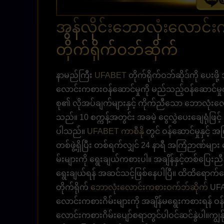
အွန်လိုင်းဘောလုံးလောင်
တိုက်ရိုက်ဝဘ်ဆိုက်
နာမည်ကြီး
UFABET
တိုက်ရိုက်ဝဘ်ဆိုဒ်ကို ပေးဖိ
လောင်းကစားဝန်ဆောင်မှုကို မည်သည့်ဝန်ဆောင်မှု
စု၏ လိုအပ်ချက်များနှင့် ကိုက်ညီသော ဘောလုံးလော
သည်။ 10 စက္ကန့်အတွင်း အခမဲ့ ငွေလွှဲပေးချေရုံဖြင့
ပါသည်။
UFABET ကာစီနို
တွင် ဝန်ဆောင်မှုနှင့်
တစ်ဖွဲ့ရှိပြီး တစ်ရက်လျှင် 24 နာရီ အကြံဉာဏ်မ
မ်းများကို ရွေးချယ်ကစားပါ။ အချိန်နှင့်တစ်ပြ
ရွေးချယ်ရန် အဆင်သင့်ဖြစ်နေပါပြီ။ ထိထိရောက်ရော
တိုက်ရိုက်
ဘောလုံးလောင်းကစားဝက်ဘ်ဆိုက်
UFA
လောင်းကစားဂိမ်းများကို အချိန်မရွေးကစားရန် ဝန်
လောင်းကစားဂိမ်းပျော်စရာတွင်ပါဝင်ဆင်နွဲပါ။ကျွန်