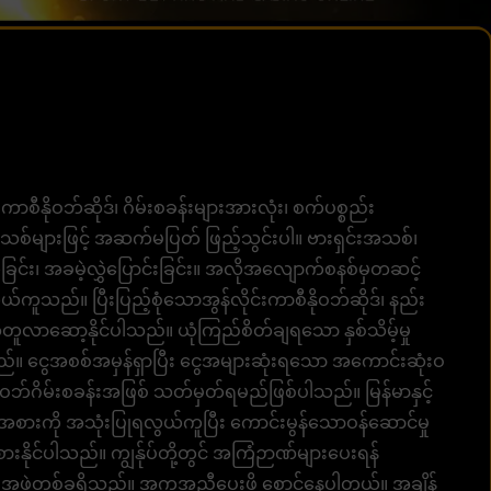
းကာစီနိုဝဘ်ဆိုဒ်၊ ဂိမ်းစခန်းများအားလုံး၊ စက်ပစ္စည်း
်များဖြင့် အဆက်မပြတ် ဖြည့်သွင်းပါ။ ဗားရှင်းအသစ်၊
ခြင်း၊ အခမဲ့လွှဲပြောင်းခြင်း။ အလိုအလျောက်စနစ်မှတဆင့်
ရလွယ်ကူသည်။ ပြီးပြည့်စုံသောအွန်လိုင်းကာစီနိုဝဘ်ဆိုဒ်၊ နည်း
်အတူလာဆော့နိုင်ပါသည်။ ယုံကြည်စိတ်ချရသော နှစ်သိမ့်မှု
ည်။ ငွေအစစ်အမှန်ရှာပြီး ငွေအများဆုံးရသော အကောင်းဆုံးဝ
ုဝဘ်ဂိမ်းစခန်းအဖြစ် သတ်မှတ်ရမည်ဖြစ်ပါသည်။ မြန်မာနှင့်
်းအစားကို အသုံးပြုရလွယ်ကူပြီး ကောင်းမွန်သောဝန်ဆောင်မှု
စားနိုင်ပါသည်။ ကျွန်ုပ်တို့တွင် အကြံဉာဏ်များပေးရန်
ဖွဲ့တစ်ခုရှိသည်။ အကူအညီပေးဖို့ စောင့်နေပါတယ်။ အချိန်