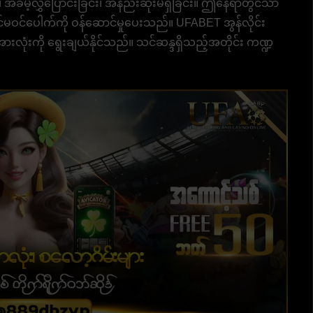
 အခမဲ့လွှဲပြောင်းခြင်း၊ အနည်းဆုံးမရှိခြင်း။ ဤနေရာတွင်သာ
်မဝင်ပေါက်ကို ဝန်ဆောင်မှုပေးသည်။ UFABET အွန်လိုင်း
ုံးကို ရွေးချယ်နိုင်သည်။ သင်ဆန္ဒရှိသည့်အတိုင်း ကဏ္ဍ