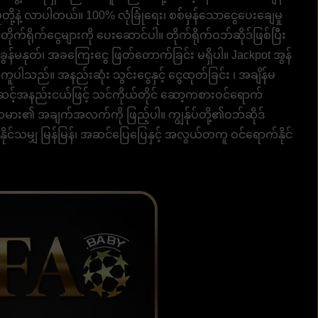
ို့နဲ့ လာပါတယ်။ 100% လုံခြုံရေး၊ စစ်မှန်သောငွေပေးချေမှု
 တိုက်ရိုက်ငွေများကို ပေးဆောင်ပါ။ တိုက်ရိုက်ဝဘ်ဆိုဒ်ဖြစ်ပြီး
န်မနုတ်၊ အခကြေးငွေ ဖြတ်တောက်ခြင်း မရှိပါ။ Jackpot အွန်
ူပါသည်။ အနည်းဆုံး သွင်းငွေနှင့် ငွေထုတ်ခြင်း ၊ အချိန်မ
အဆင့်အနည်းငယ်ဖြင့် သင်ကိုယ်တိုင် ဆော့ကစားဝင်ရောက်
မား၏ အချက်အလက်ကို ဖြည့်ပါ။ ကျွန်ုပ်တို့၏ဝဘ်ဆိုဒ်
နိုင်သမျှ မြန်မြန်၊ အဆင်ပြေပြေနှင့် အလွယ်တကူ ဝင်ရောက်နိုင်