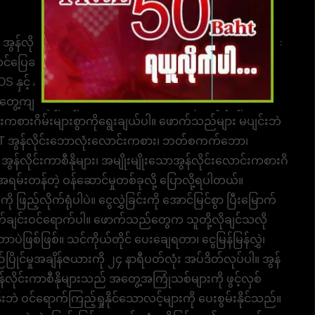
 အွန်လိုင်းဘောလုံးလောင်းကစား၊ စိတ်ကြိုက်ဘောလုံးအဆင့်
ပြေဆုံး၊ အပျော်ဆုံး ထူးခြားသောဂိမ်းစတိုင်နှင့်အတူ လှပ
ှင့် Android လည်ပတ်မှုစနစ်နှစ်မျိုးလုံးတွင်အသုံးပြုနိုင်
တွေ့ကျကျ ရှင်းရှင်းလင်းလင်း ကစားပါ။ ၎င်းကို ရိုးရှင်းသော
အားကစားဂိမ်းများစွာကိုရွေးချယ်ပါ။ ဖောက်သည်များ မပျင်းဘဲ
T အွန်လိုင်းဘောလုံးလောင်းကစား၊ ဘတ်စကက်ဘော၊
ွန်လိုင်းကာစီနိုများ၊ အမျိုးမျိုးသောအွန်လိုင်းလောင်းကစားဂိ
 အရမ်းတန်တဲ့ ဝန်ဆောင်မှုတစ်ခုလို့ ပြောလို့ရပါတယ်။
လိုက်ရုံပါပဲ။ ငွေလွှဲခြင်းကို အောင်မြင်စွာ ပြီးမြောက်
့ ချက်ချင်းဝင်ရောက်ပါ။ ဖောက်သည်တွေက သူတို့လိုချင်သလို
ဲဖြစ်ဖြစ်။ သင်ကိုယ်တိုင် ပေးချေရတာ၊ ငွေမြန်မြန်လွှဲ၊
ြိုင်မှုအချိန်ဇယားကို ၂၄ နာရီပတ်လုံး အပ်ဒိတ်လုပ်ပါ။ အွန်
န်လိုင်းကာစီနိုများသည် အတွေ့အကြုံသစ်များကို ဖွင့်လှစ်
 ဝင်ရောက်ကြည့်ရှုနိုင်သောလင့်များကို ပေးစွမ်းနိုင်သည်။