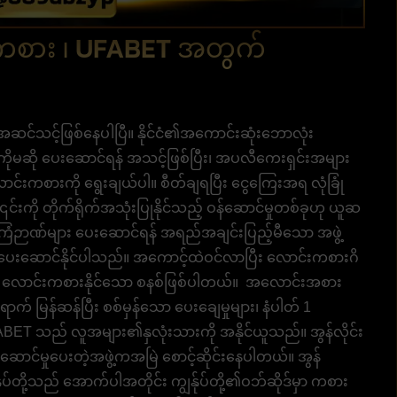
းကစား ၊ UFABET အတွက်
ု့ အဆင်သင့်ဖြစ်နေပါပြီ။ နိုင်ငံ၏အကောင်းဆုံးဘောလုံး
ကိုမဆို ပေးဆောင်ရန် အသင့်ဖြစ်ပြီး၊ အပလီကေးရှင်းအများ
င်းကစားကို ရွေးချယ်ပါ။ စီတ်ချရပြီး ငွေကြေးအရ လုံခြုံ
် ၎င်းကို တိုက်ရိုက်အသုံးပြုနိုင်သည့် ဝန်ဆောင်မှုတစ်ခုဟု ယူဆ
 အကြံဉာဏ်များ ပေးဆောင်ရန် အရည်အချင်းပြည့်မီသော အဖွဲ့
ျား ပေးဆောင်နိုင်ပါသည်။ အကောင့်ထဲဝင်လာပြီး လောင်းကစားဂိ
ေးညီ လောင်းကစားနိုင်သော စနစ်ဖြစ်ပါတယ်။ အလောင်းအစား
က် မြန်ဆန်ပြီး စစ်မှန်သော ပေးချေမှုများ၊ နံပါတ် 1
BET သည် လူအများ၏နှလုံးသားကို အနိုင်ယူသည်။ အွန်လိုင်း
ဆောင်မှုပေးတဲ့အဖွဲ့ကအမြဲ စောင့်ဆိုင်းနေပါတယ်။ အွန်
ုပ်တို့သည် အောက်ပါအတိုင်း ကျွန်ုပ်တို့၏ဝဘ်ဆိုဒ်မှာ ကစား