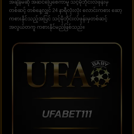
အချိန်မဆို အဆင်ပြေစေကာမူ သင့်မိုဘိုင်းလ်ဖုန်းမှ
တစ်ဆင့် တစ်နေ့လျှင် 24 နာရီလုံးလုံး လောင်းကစား ဆော့
ကစားနိုင်သည့်အပြင် သင့်မိုဘိုင်းလ်ဖုန်းမှတစ်ဆင့်
အလွယ်တကူ ကစားနိုင်မည်ဖြစ်သည်။