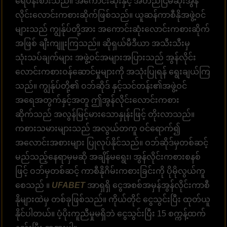
ရေပန်းစားသည်။ အကောင်းဆုံးနှင့် အတည်ငြိမ်ဆုံးအွန်
လိုင်းလောင်းကစားဆိုက်ဖြစ်သည်။ ယူဆန်ကာစီနိုအဖွဲ့ဝင်
များသည် ကျွန်ုပ်တို့အား အကောင်းဆုံးလောင်းကစားဆိုက်
အဖြစ် ချီးကျူးကြသည်။ ဆိုရှယ်မီဒီယာ အသီးသီးမှ
သုံးသပ်ချက်များ အဖွဲ့ဝင်အများအပြားသည် အွန်လိုင်း
လောင်းကစားဝန်ဆောင်မှုများကို အသုံးပြုရန် ရွေးချယ်ကြ
သည်။ ကျွန်ုပ်တို့၏ ဝဘ်ဆိုဒ် နှင့်သင်တန်း၏အဖွဲ့ဝင်
အရေအတွက်နှင့်အတူ ဤအွန်လိုင်းလောင်းကစား
ဆိုက်သည် အလွန်မြင့်မားသောနှုန်းဖြင့် တိုးလာသည်။
ကစားသမားများသည် အလွယ်တကူ ဝင်ရောက်၍
အလောင်းအစားများ ပြုလုပ်နိုင်သည်။ ဝဘ်ဆိုဒ်မှတစ်ဆင့်
မည်သည့်နေရာမှမဆို အချိန်မရွေး၊ အွန်လိုင်းကစားစနစ်
ဖြင့် ဝဘ်မှတစ်ဆင့် ကာစီနိုဂိမ်းကစားခြင်းကို ပိုမိုလွယ်ကူ
စေသည် ။
UFABET
အာရှရှိ ငွေအစစ်အမှန်အွန်လိုင်းကာစီ
နိုများထဲမှ တစ်ခုဖြစ်သည်။ ကိုယ်တိုင် ငွေသွင်းပြီး ထုတ်ယူ
နိုင်ပါတယ်။ ပံ့ပိုးကူညီမှုမရှိဘဲ ငွေသွင်းပြီး 15 စက္ကန့်ထက်