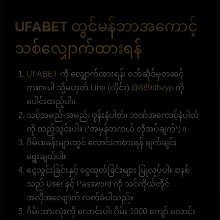
UFABET တွင်မန်ဘာအကောင့်
သစ်လျှောက်ထားရန်
UFABET
ကို လျှောက်ထားရန်၊ ဝဘ်ဆိုဒ်မှတဆင့်
ကစားပါ သို့မဟုတ် Line (လိုင်း)
@889dbzyp
ကို
ပေါင်းထည့်ပါ။
သင့်အမည်-အမည်၊ ဖုန်းနံပါတ်၊ ဘဏ်အကောင့်နံပါတ်
ကို ထည့်သွင်းပါ။ (*အမှန်တကယ် လိုအပ်ချက်*) ။
ဂိမ်းစခန်းများတွင် လောင်းကစားရန် ချက်ချင်း
ရွေးချယ်ပါ။
ငွေသွင်းခြင်းနှင့် ငွေထုတ်ခြင်းများ ပြုလုပ်ပါ။ စနစ်
သည် User နှင့် Password ကို သင်ကိုယ်တိုင်
အလိုအလျောက် လက်ခံပါသည်။
ဂိမ်းအားလုံးကို လောင်းပါ၊ ဂိမ်း 1000 ကျော် လောင်း