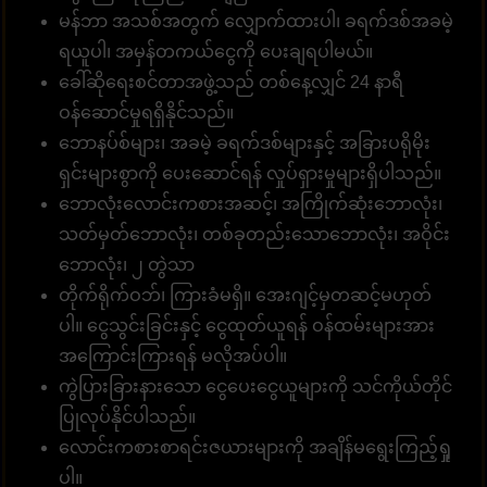
မန်ဘာ အသစ်အတွက် လျှောက်ထားပါ၊ ခရက်ဒစ်အခမဲ့
ရယူပါ၊ အမှန်တကယ်ငွေကို ပေးချရပါမယ်။
ခေါ်ဆိုရေးစင်တာအဖွဲ့သည် တစ်နေ့လျှင် 24 နာရီ
ဝန်ဆောင်မှုရရှိနိုင်သည်။
ဘောနပ်စ်များ၊ အခမဲ့ ခရက်ဒစ်များနှင့် အခြားပရိုမိုး
ရှင်းများစွာကို ပေးဆောင်ရန် လှုပ်ရှားမှုများရှိပါသည်။
ဘောလုံးလောင်းကစားအဆင့်၊ အကြိုက်ဆုံးဘောလုံး၊
သတ်မှတ်ဘောလုံး၊ တစ်ခုတည်းသောဘောလုံး၊ အဝိုင်း
ဘောလုံး၊ ၂ တွဲသာ
တိုက်ရိုက်ဝဘ်၊ ကြားခံမရှိ။ အေးဂျင့်မှတဆင့်မဟုတ်
ပါ။ ငွေသွင်းခြင်းနှင့် ငွေထုတ်ယူရန် ဝန်ထမ်းများအား
အကြောင်းကြားရန် မလိုအပ်ပါ။
ကွဲပြားခြားနားသော ငွေပေးငွေယူများကို သင်ကိုယ်တိုင်
ပြုလုပ်နိုင်ပါသည်။
လောင်းကစားစာရင်းဇယားများကို အချိန်မရွေးကြည့်ရှု
ပါ။