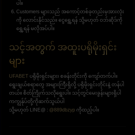
ပါ။
Customers များသည် အကောင့်တစ်ခုတည်းမှအားလုံး
ကို လောင်းနိုင်သည်။ ငွေရွှေ့ရန် သို့မဟုတ် ဝဘ်ဆိုဒ်ကို
ရွှေ့ရန် မလိုအပ်ပါ။
သင့်အတွက် အထူးပရိုမိုးရှင်း
များ
UFABET
ပရိုမိုးရှင်းများ၊ စခန်းတိုင်းကို ကျော်တက်ပါ။
ရွေးချယ်စရာတွေ အများကြီးရှိလို့ ပရိုမိုးရှင်းတိုင်းနဲ့ တန်ပါ
တယ်။ စိတ်ကြိုက်သလိုရွေးပါ။ သင့်တွင်မေးခွန်းများရှိပါ
ကကျွန်ုပ်တို့ကိုဆက်သွယ်ပါ
သို့မဟုတ် LINE@ :
@889dbzyp
ကိုထည့်ပါ။