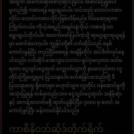
အတွက် အခက်ခဲဆုံးစောင့်ဆိုင်းခြင်း။ အဆင်ပြေမှုပေါ်
မူတည်၍ ကစားရန် ရွေးချယ်ပါ။ သင်သည် လောင်းကစား
လိုင်း၊ လောင်းကစားလိုင်းဖြစ်လိမ့်မည်။ ဂိမ်းဆော့ရတာ
ကြိုက်တယ်။ ကိုယ့်အရည်အချင်းနဲ့ကိုယ် ကစားဖို့သာ
ရွေးချယ်လိုက်ပါ။ အထက်ဖော်ပြပါကဲ့သို့ ဆုငွေများရယူရန်
မှာ မခက်ခဲတော့ပါ။ ကျွန်ုပ်တို့၏ ဝဘ်ဆိုဒ်သည် စနစ်
ကောင်းမွန်ပြီး တည်ငြိမ်စေရန် အချိန်တိုင်း အပ်ဒိတ်လုပ်နေ
ပါသည်။ ဝဘ်ဆိုဒ် အေးသွားသလား၊ ရုပ်ပုံမလှတာ၊ ဖတ်မ
ရတာ၊ ငွေသွင်းငွေထုတ် လျှောက်လွှာကို နားမလည်တာ လူ
တိုင်းကြုံတွေ့ရတဲ့ ပြဿနာပါ။ ခက်ခဲခြင်းစသည်တို့ ဒီ
ပြဿနာတွေ ရှိတော့မှာ မဟုတ်ဘူး။ လူတိုင်း ဝန်ဆောင်မှုကို
အသုံးပြုရန် တစ်ခုတည်းသာ၊ ငွေသွင်းငွေထုတ်၊ အနိမ့်ဆုံး
နှင့် အကန့်အသတ်မရှိ ထုတ်ယူနိုင်ပြီး၊ ၃၀၀၀ မှ စတင် အ
ကောင့်ဖွင့်ပြီး မန်ဘာဝင်နိုင်ပါသည်။
ကာစီနိုဝဘ်ဆိုဒ်တိုက်ရိုက်