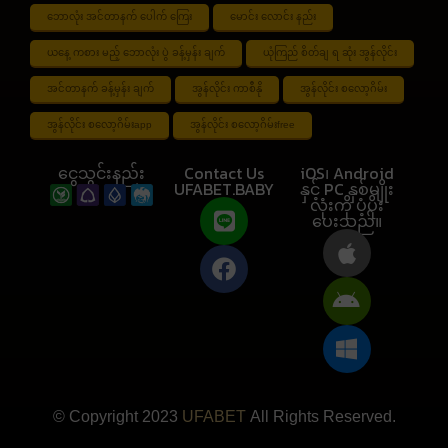
ဘောလုံး အင်တာနက် ပေါက် ကြေး
မောင်း လောင်း နည်း
ယနေ့ ကစား မည့် ဘောလုံး ပွဲ ခန့်မှန်း ချက်
ယုံကြည် စိတ်ချ ရ ဆုံး အွန်လိုင်း
အင်တာနက် ခန့်မှန်း ချက်
အွန်လိုင်း ကာစီနို
အွန်လိုင်း စလော့ဂိမ်း
အွန်လိုင်း စလော့ဂိမ်းapp
အွန်လိုင်း စလော့ဂိမ်းfree
ငွေသွင်းနည်း
Contact Us
iOS၊ Android
UFABET.BABY
နှင့် PC နှစ်မျိုး
လုံးကို ပံ့ပိုး
ပေးသည်။
© Copyright 2023
UFABET
All Rights Reserved.