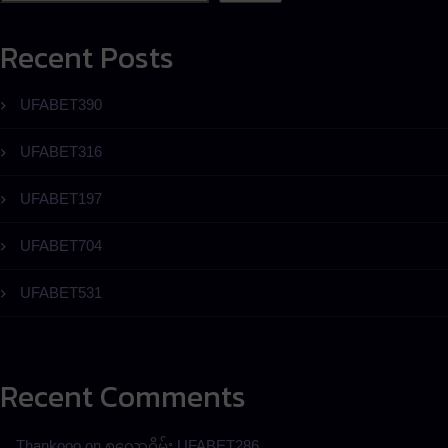
Recent Posts
UFABET390
UFABET316
UFABET197
UFABET704
UFABET531
Recent Comments
Thankooo
on
စလော့ဂိမ်း UFABET286