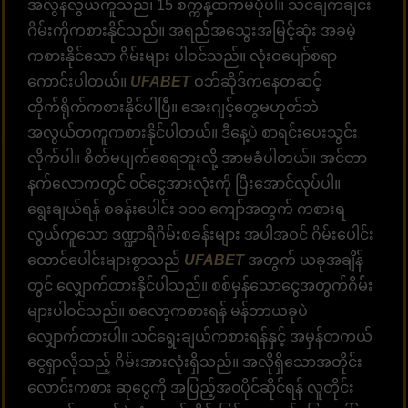
အလွန်လွယ်ကူသည်၊ 15 စက္ကန့်ထက်မပိုပါ။ သင်ချက်ချင်း
ဂိမ်းကိုကစားနိုင်သည်။ အရည်အသွေးအမြင့်ဆုံး အခမဲ့
ကစားနိုင်သော ဂိမ်းများ ပါဝင်သည်။ လုံးဝပျော်စရာ
ကောင်းပါတယ်။
UFABET
ဝဘ်ဆိုဒ်ကနေတဆင့်
တိုက်ရိုက်ကစားနိုင်ပါပြီ။ အေးဂျင့်တွေမဟုတ်ဘဲ
အလွယ်တကူကစားနိုင်ပါတယ်။ ဒီနေ့ပဲ စာရင်းပေးသွင်း
လိုက်ပါ။ စိတ်မပျက်စေရဘူးလို့ အာမခံပါတယ်။ အင်တာ
နက်လောကတွင် ၀င်ငွေအားလုံးကို ပြီးအောင်လုပ်ပါ။
ရွေးချယ်ရန် စခန်းပေါင်း ၁၀၀ ကျော်အတွက် ကစားရ
လွယ်ကူသော ဒဏ္ဍာရီဂိမ်းစခန်းများ အပါအဝင် ဂိမ်းပေါင်း
ထောင်ပေါင်းများစွာသည်
UFABET
အတွက် ယခုအချိန်
တွင် လျှောက်ထားနိုင်ပါသည်။ စစ်မှန်သောငွေအတွက်ဂိမ်း
များပါဝင်သည်။ စလော့ကစားရန် မန်ဘာယခုပဲ
လျှောက်ထားပါ။ သင်ရွေးချယ်ကစားရန်နှင့် အမှန်တကယ်
ငွေရှာလိုသည့် ဂိမ်းအားလုံးရှိသည်။ အလိုရှိသောအတိုင်း
လောင်းကစား ဆုငွေကို အပြည့်အ၀ပိုင်ဆိုင်ရန် လူတိုင်း