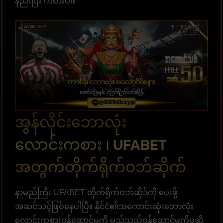
နည်းပြီး ကစားပါ။
အွန်လိုင်းဘောလုံး
လောင်းကစား ၊ UFABET
အတွက်တိုက်ရိုက်ဝဘ်ဆိုက်
နာမည်ကြီး
UFABET
တိုက်ရိုက်ဝဘ်ဆိုဒ်ကို ပေးဖို့
အဆင်သင့်ဖြစ်နေပါပြီ။ နိုင်ငံ၏အကောင်းဆုံးဘောလုံး
လောင်းကစားဝန်ဆောင်မှုကို မည်သည့်ဝန်ဆောင်မှုကိုမဆို