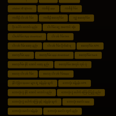
ufabet เข้าสู่ระบบ
ကာစီနို app
ကာစီနို ဂိမ်း
ကာစီနို ငါး ပစ် ဂိမ်း
ကာစီနို စလော့ဂိမ်း
ကျွဲ စလော့ဂိမ်း
ဂိုး ပေါင်း လောင်း နည်း
ငါး ဂိမ်း ငွေ အကောင် ဆုံး
ငါးပစ်ဂိမ်း App download
ငါး ပစ် ဂိမ်း link
ငါး ပစ် ဂိမ်း ဆော့ နည်း
ငါး ပစ် ဂိမ်း ပိုက်ဆံ ရ
စလော့ဂိမ်း APK
စလော့ဂိမ်း app
စလော့ဂိမ်း app download
စလော့ဂိမ်း hack
စလော့ဂိမ်း နိုင် အောင် ဆော့ နည်း
စလော့ဂိမ်း အလုပ် လုပ် ပုံ
စလော့ ငါး ပစ် ဂိမ်း
စလော့ ငါး ပစ် ဂိမ်းapp
နိုင်ငံခြား tipster များ ရဲ့ ခန့်မှန်း ချက်
ဘောလုံး ခန့်မှန်း APK
ဘောလုံး ပွဲ နိုင် အောင် လောင်း နည်း
ဘောလုံး ပွဲ ပေါက် ကြေး ကြည့် နည်း
ဘောလုံး ပွဲ ပေါက် ကြေး နှင့် ခန့်မှန်း ချက်
ဘောလုံး မောင်း app
ဘောလုံး မောင်း ခန့်မှန်း
ဘောလုံး မောင်း တွက် နည်း