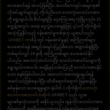
ပေးဆောင်ရန် အသင့်ဖြစ်ပြီး၊ အပလီကေးရှင်းအများစု၏
လိုအပ်ချက်များနှင့် ကိုက်ညီသော ဘောလုံးလောင်းကစား
ကို ရွေးချယ်ပါ။ စီတ်ချရပြီး ငွေကြေးအရ လုံခြုံသည်။ 10
စက္ကန့်အတွင်း အခမဲ့ ငွေလွှဲပေးချေရုံဖြင့် ၎င်းကို တိုက်ရိုက်
အသုံးပြုနိုင်သည့် ဝန်ဆောင်မှုတစ်ခုဟု ယူဆပါသည်။
UFABET ကာစီနို
တွင် ဝန်ဆောင်မှုနှင့် အကြံဉာဏ်များ
ပေးဆောင်ရန် အရည်အချင်းပြည့်မီသော အဖွဲ့တစ်ဖွဲ့ရှိပြီး
တစ်ရက်လျှင် 24 နာရီ အကြံဉာဏ်များ ပေးဆောင်နိုင်
ပါသည်။ အကောင့်ထဲဝင်လာပြီး လောင်းကစားဂိမ်းများကို
ရွေးချယ်ကစားပါ။ အချိန်နှင့်တစ်ပြေးညီ လောင်းကစားနိုင်
သော စနစ်ဖြစ်ပါတယ်။ အလောင်းအစားရွေးချယ်ရန်
အဆင်သင့်ဖြစ်နေပါပြီ။ ထိထိရောက်ရောက် မြန်ဆန်ပြီး
စစ်မှန်သော ပေးချေမှုများ၊ နံပါတ် 1 တိုက်ရိုက်
ဘောလုံး
လောင်းကစားဝက်ဘ်ဆိုက်
UFABET သည် လူအ
များ၏နှလုံးသားကို အနိုင်ယူသည်။ အွန်လိုင်းလောင်းကစား
ဂိမ်းများကို အချိန်မရွေးကစားရန် ဝန်ဆောင်မှုပေးတဲ့အဖွဲ့