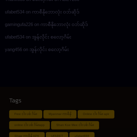
ufabet534
on
ကာစီနိုဘောလုံး ဝဘ်ဆိုဒ်
gamingufa226
on
ကာစီနိုဘောလုံး ဝဘ်ဆိုဒ်
ufabet534
on
အွန်လိုင်း စလော့ဂိမ်း
yang456
on
အွန်လိုင်း စလော့ဂိမ်း
Tags
Free ငါး ပစ် ဂိမ်း
Myanmar ကာစီနို
Online ငါး ဂိမ်း apk
online ငါး ပစ် ဂိမ်းapp
Shan Koe Mee ငါး ပစ် ဂိမ်း
Shwe ကာစီနို APK
UFABET
ufabet888