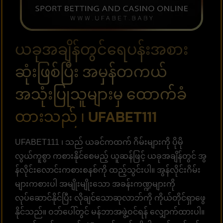
ယခုအချိန်တွင်ရေပန်းအစား
ဆုံးဖြစ်ပြီး အမှန်တကယ်
အသုံးပြုသူများမှ ထောက်ခံ
ထားသည် ၊ UFABET111
UFABET111 ၊ သည် ယခင်ကထက် ဂိမ်းများကို ပိုမို
လွယ်ကူစွာ ကစားနိုင်စေမည့် ယူဆန်ဖြင့် ယခုအချိန်တွင် အွ
န်လိုင်းလောင်းကစားစနစ်ကို ထည့်သွင်းပါ။ အွန်လိုင်းဂိမ်း
များကစားပါ အမျိုးမျိုးသော အခန်းကဏ္ဍများကို
လုပ်ဆောင်နိုင်ပြီး လိုချင်သောဆုလာဘ်ကို ကိုယ်တိုင်ရှာဖွေ
နိုင်သည်။ ဝဘ်ပေါ်တွင် မန်ဘာအဖွဲ့ဝင်ရန် လျှောက်ထားပါ။