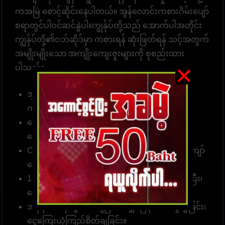
ကအမြဲ စောင့်ဆိုင်းနေပါတယ်။ အွန်လောင်းကစားဂိမ်းပျော်
စရာတွင်ပါဝင်ဆင်နွဲပါ။ကျွန်ုပ်တို့သည် အောက်ပါအတိုင်း
ကျွန်ုပ်တို့၏ဝဘ်ဆိုဒ်မှာ ကစားရန် ဆုံးဖြတ်ရန် သင့်အတွက်
အမျိုးမျိုးသော အကျိုးကျေးဇူးများကို စုစည်းထား
ပါသည်။
အွန်လိုင်းဘောလုံးလောင်းကြေကိုး 10 ဘတ် (၅၀၀
ကျပ် )မှစတင်နိုင်။
လောင်းကစား၊ အားကစားဂိမ်းများ၊ ကာစီနိုများ၊ စ
လော့များအတွက်
ဝန်ဆောင်မှုလင့်ခ်
။
Customer တစ်ဦးတည်းသည် ဂိမ်းပေါင်း 1၀00 ကျော်
လောင်းကစားနိုင်သည်။
10 စက္ကန့်အတွင်း တော်တို စနစ်ဖြင့် လျှောက်ထားပြီး၊
ငွေသွင်း၊ ငွေထုတ်နိုင်ပါတယ်။
အမှန်အကန်ငွေပေးချေခြင်း၊ လျှင်မြန်သောငွေလွှဲခြင်း၊
ငွေကြေးယုံကြည်စိတ်ချခြင်း။