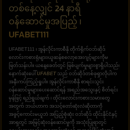
တစ်နေ့လျှင် 24 နာရီ
ဝန်ဆောင်မှုအပြည့် ၊
UFABET111
UFABET111 ၊ အွန်လိုင်းကာစီနို တိုက်ရိုက်ဝဘ်ဆိုဒ်
လောင်းကစားရုံများ၊ယူဆန်စလော့အေးဂျင့်များကိုမ
ဖြတ်သန်းပါ။ ယနေ့ခေတ်တွင် ဖြစ်ပျက်မှုများစွာရှိပါသည်၊
နောက်ဆုံးပေါ်
UFABET
သည် ဝဘ်ဆိုဒ်တစ်ခုရှာလိုပါက
အနီးကပ်ကြည့်ရှုပါ။ အွန်လိုင်းကာစီနို စာရင်းသွင်း
ဝန်ဆောင်မှုများပေးဆောင်ရန် အရည်အသွေးနှင့် စိတ်ရင်း
မှန်ဖြင့် ရည်ရွယ်ချက် ၊ ထိုင်းလောင်းကစားသမားတွေ
အတွက် ဘယ်ဟာက အသင့်တော်ဆုံးလဲဆိုတာကို
အခွင့်ကောင်းမယူဘဲ အပြည့်စုံဆုံး ဝဘ်ဆိုဒ် ထိုင်းနိုင်ငံနှင့်
အာရှတွင် အမြင့်ဆုံးဝန်ဆောင်မှုကို အသုံးပြုရာတွင်