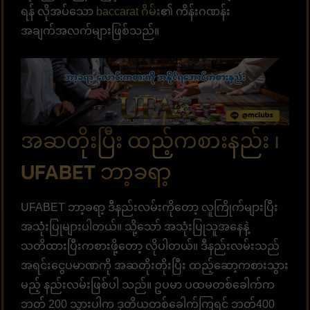
ရန် လိုအပ်သော
baccarat ဂိမ်
း၏ ကိန်းဂဏန်း
အချက်အလက်များဖြစ်သည်။
အဆတိုးပြီး ထည့်ကစားနည်း ၊
UFABET ဘာ့ခရာ့
UFABET ဘာ့ခရာ့ ဒီနည်းလမ်းကိုတော့ လူကြိုက်များပြီး
အသုံးပြုများပါတယ်။ သို့သော် အသုံးပြုသူအနေနဲ့
သတိထားပြီးကစားဖို့တော့ လိုပါတယ်။ ဒီနည်းလမ်းသည်
အရင်းငွေပမာဏကို အဆတိုးတိုးပြီး ထည့်ဆော့ကစားသွား
မည့် နည်းလမ်းဖြစ်ပါ သည်။ ဥပမာ ပထမတစ်ခေါက်က
ဘတ် 200 သွားပါက ဒုတိယတစ်ခေါက်ကြရင် ဘတ်400