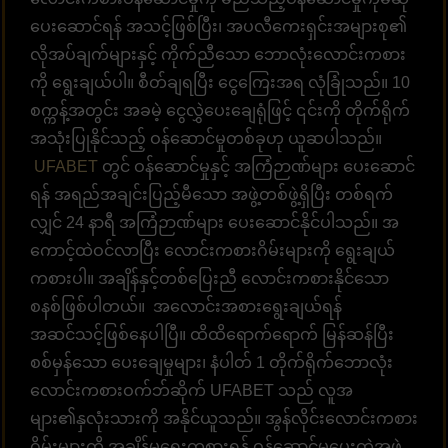
ပေးဆောင်ရန် အသင့်ဖြစ်ပြီး၊ အပလီကေးရှင်းအများစု၏
လိုအပ်ချက်များနှင့် ကိုက်ညီသော ဘောလုံးလောင်းကစား
ကို ရွေးချယ်ပါ။ စီတ်ချရပြီး ငွေကြေးအရ လုံခြုံသည်။ 10
စက္ကန့်အတွင်း အခမဲ့ ငွေလွှဲပေးချေရုံဖြင့် ၎င်းကို တိုက်ရိုက်
အသုံးပြုနိုင်သည့် ဝန်ဆောင်မှုတစ်ခုဟု ယူဆပါသည်။
UFABET
တွင် ဝန်ဆောင်မှုနှင့် အကြံဉာဏ်များ ပေးဆောင်
ရန် အရည်အချင်းပြည့်မီသော အဖွဲ့တစ်ဖွဲ့ရှိပြီး တစ်ရက်
လျှင် 24 နာရီ အကြံဉာဏ်များ ပေးဆောင်နိုင်ပါသည်။ အ
ကောင့်ထဲဝင်လာပြီး လောင်းကစားဂိမ်းများကို ရွေးချယ်
ကစားပါ။ အချိန်နှင့်တစ်ပြေးညီ လောင်းကစားနိုင်သော
စနစ်ဖြစ်ပါတယ်။ အလောင်းအစားရွေးချယ်ရန်
အဆင်သင့်ဖြစ်နေပါပြီ။ ထိထိရောက်ရောက် မြန်ဆန်ပြီး
စစ်မှန်သော ပေးချေမှုများ၊ နံပါတ် 1 တိုက်ရိုက်ဘောလုံး
လောင်းကစားဝက်ဘ်ဆိုက် UFABET သည် လူအ
များ၏နှလုံးသားကို အနိုင်ယူသည်။ အွန်လိုင်းလောင်းကစား
ဂိမ်းများကို အချိန်မရွေးကစားရန် ဝန်ဆောင်မှုပေးတဲ့အဖွဲ့