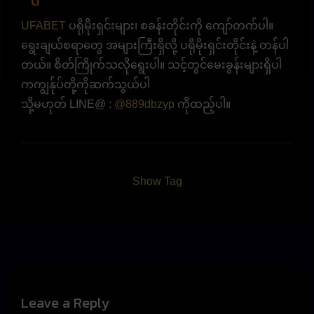
UFABET
ပရိုမိုးရှင်းများ၊ စခန်းတိုင်းကို ကျော်တက်ပါ။
ရွေးချယ်စရာတွေ အများကြီးရှိလို့ ပရိုမိုးရှင်းတိုင်းနဲ့ တန်ပါ
တယ်။ စိတ်ကြိုက်သလိုရွေးပါ။ သင့်တွင်မေးခွန်းများရှိပါ
ကကျွန်ုပ်တို့ကိုဆက်သွယ်ပါ
သို့မဟုတ် LINE@ :
@889dbzyp
ကိုထည့်ပါ။
Show Tag
Leave a Reply