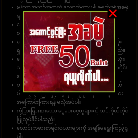
မန်ဘာ အသစ်အတွက် လျှောက်ထားပါ၊ ခရက်ဒစ်အခမဲ့
ရယူပါ၊ အမှန်တကယ်ငွေကို ပေးချရပါမယ်။
ခေါ်ဆိုရေးစင်တာအဖွဲ့သည် တစ်နေ့လျှင် 24 နာရီ
ဝန်ဆောင်မှုရရှိနိုင်သည်။
ဘောနပ်စ်များ၊ အခမဲ့ ခရက်ဒစ်များနှင့် အခြားပရိုမိုး
ရှင်းများစွာကို ပေးဆောင်ရန် လှုပ်ရှားမှုများရှိပါသည်။
ဘောလုံးလောင်းကစားအဆင့်၊ အကြိုက်ဆုံးဘောလုံး၊
သတ်မှတ်ဘောလုံး၊ တစ်ခုတည်းသောဘောလုံး၊ အဝိုင်း
ဘောလုံး၊ ၂ တွဲသာ
တိုက်ရိုက်ဝဘ်၊ ကြားခံမရှိ။ အေးဂျင့်မှတဆင့်မဟုတ်
ပါ။ ငွေသွင်းခြင်းနှင့် ငွေထုတ်ယူရန် ဝန်ထမ်းများအား
အကြောင်းကြားရန် မလိုအပ်ပါ။
ကွဲပြားခြားနားသော ငွေပေးငွေယူများကို သင်ကိုယ်တိုင်
ပြုလုပ်နိုင်ပါသည်။
လောင်းကစားစာရင်းဇယားများကို အချိန်မရွေးကြည့်ရှု
ပါ။