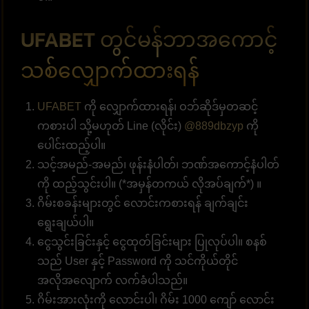
UFABET တွင်မန်ဘာအကောင့်
သစ်လျှောက်ထားရန်
UFABET
ကို လျှောက်ထားရန်၊ ဝဘ်ဆိုဒ်မှတဆင့်
ကစားပါ သို့မဟုတ် Line (လိုင်း)
@889dbzyp
ကို
ပေါင်းထည့်ပါ။
သင့်အမည်-အမည်၊ ဖုန်းနံပါတ်၊ ဘဏ်အကောင့်နံပါတ်
ကို ထည့်သွင်းပါ။ (*အမှန်တကယ် လိုအပ်ချက်*) ။
ဂိမ်းစခန်းများတွင် လောင်းကစားရန် ချက်ချင်း
ရွေးချယ်ပါ။
ငွေသွင်းခြင်းနှင့် ငွေထုတ်ခြင်းများ ပြုလုပ်ပါ။ စနစ်
သည် User နှင့် Password ကို သင်ကိုယ်တိုင်
အလိုအလျောက် လက်ခံပါသည်။
ဂိမ်းအားလုံးကို လောင်းပါ၊ ဂိမ်း 1000 ကျော် လောင်း