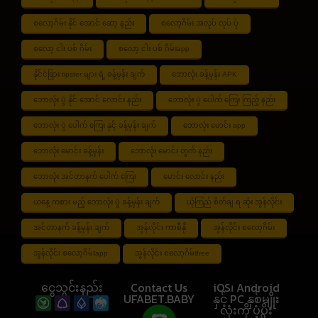
စလော့ဂိမ်း နိုင် အောင် ဆော့ နည်း
စလော့ဂိမ်း အလုပ် လုပ် ပုံ
စလော့ ငါး ပစ် ဂိမ်း
စလော့ ငါး ပစ် ဂိမ်းapp
နိုင်ငံခြား tipster များ ရဲ့ ခန့်မှန်း ချက်
ဘောလုံး ခန့်မှန်း APK
ဘောလုံး ပွဲ နိုင် အောင် လောင်း နည်း
ဘောလုံး ပွဲ ပေါက် ကြေး ကြည့် နည်း
ဘောလုံး ပွဲ ပေါက် ကြေး နှင့် ခန့်မှန်း ချက်
ဘောလုံး မောင်း app
ဘောလုံး မောင်း ခန့်မှန်း
ဘောလုံး မောင်း တွက် နည်း
ဘောလုံး အင်တာနက် ပေါက် ကြေး
မောင်း လောင်း နည်း
ယနေ့ ကစား မည့် ဘောလုံး ပွဲ ခန့်မှန်း ချက်
ယုံကြည် စိတ်ချ ရ ဆုံး အွန်လိုင်း
အင်တာနက် ခန့်မှန်း ချက်
အွန်လိုင်း ကာစီနို
အွန်လိုင်း စလော့ဂိမ်း
အွန်လိုင်း စလော့ဂိမ်းapp
အွန်လိုင်း စလော့ဂိမ်းfree
ငွေသွင်းနည်း
Contact Us
iOS၊ Android
UFABET.BABY
နှင့် PC နှစ်မျိုး
လုံးကို ပံ့ပိုး