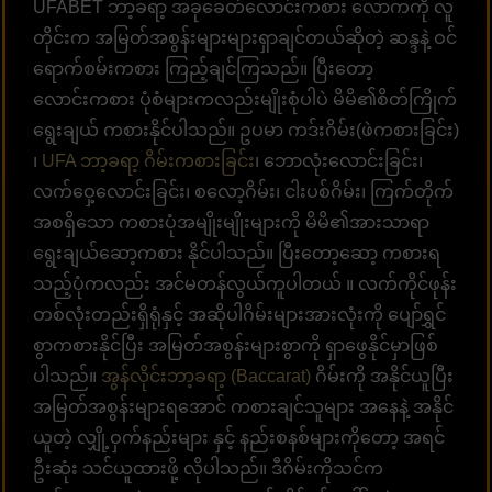
UFABET ဘာ့ခရာ့ အခုခေတ်လောင်းကစား လောကကို လူ
တိုင်းက အမြတ်အစွန်းများများရှာချင်တယ်ဆိုတဲ့ ဆန္ဒနဲ့ ဝင်
ရောက်စမ်းကစား ကြည့်ချင်ကြသည်။ ပြီးတော့
လောင်းကစား ပုံစံများကလည်းမျိုးစုံပါပဲ မိမိ၏စိတ်ကြိုက်
ရွေးချယ် ကစားနိုင်ပါသည်။ ဥပမာ ကဒ်းဂိမ်း(ဖဲကစားခြင်း)
၊
UFA ဘာ့ခရာ့
ဂိမ်းကစားခြင်
း၊ ဘောလုံးလောင်းခြင်း၊
လက်ဝှေ့လောင်းခြင်း၊ စလော့ဂိမ်း၊ ငါးပစ်ဂိမ်း၊ ကြက်တိုက်
အစရှိသော ကစားပုံအမျိုးမျိုးများကို မိမိ၏အားသာရာ
ရွေးချယ်ဆော့ကစား နိုင်ပါသည်။ ပြီးတော့ဆော့ ကစားရ
သည့်ပုံကလည်း အင်မတန်လွယ်ကူပါတယ် ။ လက်ကိုင်ဖုန်း
တစ်လုံးတည်းရှိရုံနှင့် အဆိုပါဂိမ်းများအားလုံးကို ပျော်ရွှင်
စွာကစားနိုင်ပြီး အမြတ်အစွန်းများစွာကို ရှာဖွေနိုင်မှာဖြစ်
ပါသည်။
အွန်လိုင်းဘာ့ခရာ့ (Baccarat)
ဂိမ်းကို ‌အနိုင်ယူပြီး
အမြတ်အစွန်းများရအောင် ကစားချင်သူများ အနေနဲ့ အနိုင်
ယူတဲ့ လျှို့ဝှက်နည်းများ နှင့် နည်းစနစ်များကိုတော့ အရင်
ဦးဆုံး သင်ယူထားဖို့ လိုပါသည်။ ဒီဂိမ်းကိုသင်က