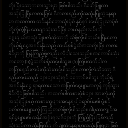
တိုးပြီးဆော့ကစားသွားမှာ ဖြစ်ပါတယ်။ ဒီဖော်မြူလာ
အသုံးပြုပြီးကစားခြင်း ဒီကစားနည်းကိုအသုံးပြုတဲ့နေရာ
မှာ အထက်က တင်းနစ်ဘောလုံးပုံစံ နှင့်နဂါးဖော်မြူလာပုံစံ
တို့ကိုတွဲပြီး သေချာသုံးသပ်ပြီး ဘယ်နည်းလမ်းကို
ရွေးချယ်အသုံးပြုမလဲဆိုတာကို သိဖို့လိုပါတယ်။ ပြီးတော့
ကိုယ့်ရဲ့ငွေအရင်းနှီးသည် ဘယ်နှစ်ပွဲထိအဆတိုးပြီး ကစား
နိုင်မှာကို ပြန်ကြည့်ဖို့လည်း လိုပါသေးသည်။ အကောင်းဆုံး
ကတော့ (5)ပွဲထက်မပိုသင့်ပါဘူး။ (5)ကြိမ်ထက်ပါက
တခြားနည်းလမ်းကိုသုံးသင့်ပါသည်။ ဘာလို့လဲဆိုတော့ ဒီ
နည်းလမ်းသည် များများသုံးရင် မကောင်းပါဘူး ကိုယ့်ရဲ့
အရင်းနှီးငွေ ရှာရထားသော အမြတ်ငွေများအကုန် ကုန်သွား
နိုင်လို့ပဲဖြစ်ပါသည်။ အထက်ပါကစားပုံစံများ အားလုံးကို
အသုံးပြုမယ့် ကစားသူများအနေနဲ့ ပါ့ခရာ့ဂိမ်း၏ ပွဲစဉ်
မှတ်တမ်းများကို ကြည့်တတ်ဖို့လိုပါသည်။ ဒါမှသာလျှင်အ
ရင်ပွဲများ၏ အနိုင်အရှုံးရလဒ်များကို ကြည့်ပြီး ပြန်လည်
သုံးသပ်ကာ ဆုံးဖြတ်ချက် ချတဲ့နေရာမှာအသုံးပြုရမှာ ဖြစ်