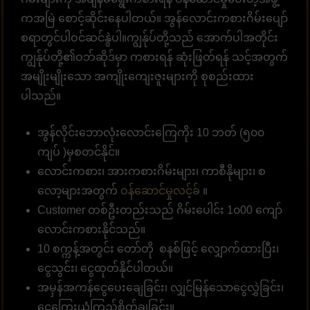
ကအမြဲ စောင့်ဆိုင်းနေပါတယ်။ အွန်လောင်းကစားဂိမ်းပျော်
စရာတွင်ပါဝင်ဆင်နွဲပါ။ကျွန်ုပ်တို့သည် အောက်ပါအတိုင်း
ကျွန်ုပ်တို့၏ဝဘ်ဆိုဒ်မှာ ကစားရန် ဆုံးဖြတ်ရန် သင့်အတွက်
အမျိုးမျိုးသော အကျိုးကျေးဇူးများကို စုစည်းထား
ပါသည်။
အွန်လိုင်းဘောလုံးလောင်းကြေကိုး 10 ဘတ် (၅၀၀
ကျပ် )မှစတင်နိုင်။
လောင်းကစား၊ အားကစားဂိမ်းများ၊ ကာစီနိုများ၊ စ
လော့များအတွက်
ဝန်ဆောင်မှုလင့်ခ်
။
Customer တစ်ဦးတည်းသည် ဂိမ်းပေါင်း 1၀00 ကျော်
လောင်းကစားနိုင်သည်။
10 စက္ကန့်အတွင်း တော်တို စနစ်ဖြင့် လျှောက်ထားပြီး၊
ငွေသွင်း၊ ငွေထုတ်နိုင်ပါတယ်။
အမှန်အကန်ငွေပေးချေခြင်း၊ လျှင်မြန်သောငွေလွှဲခြင်း၊
ငွေကြေးယုံကြည်စိတ်ချခြင်း။