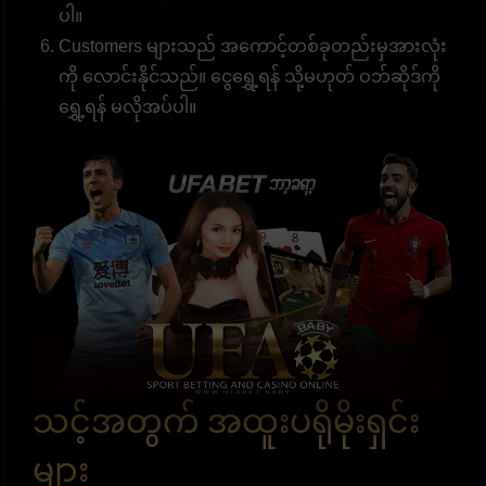
ပါ။
Customers များသည် အကောင့်တစ်ခုတည်းမှအားလုံး
ကို လောင်းနိုင်သည်။ ငွေရွှေ့ရန် သို့မဟုတ် ဝဘ်ဆိုဒ်ကို
ရွှေ့ရန် မလိုအပ်ပါ။
သင့်အတွက် အထူးပရိုမိုးရှင်း
များ