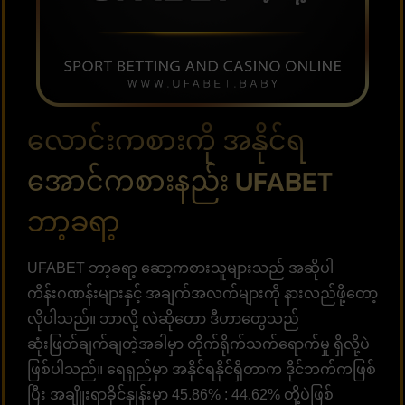
လောင်းကစားကို အနိုင်ရ
အောင်ကစားနည်း UFABET
ဘာ့ခရာ့
UFABET ဘာ့ခရာ့ ဆော့ကစားသူများသည် အဆိုပါ
ကိန်းဂဏန်းများနှင့် အချက်အလက်များကို နားလည်ဖို့တော့
လိုပါသည်။ ဘာလို့ လဲဆိုတော ဒီဟာတွေသည်
ဆုံးဖြတ်ချက်ချတဲ့အခါမှာ တိုက်ရိုက်သက်ရောက်မှု ရှိလို့ပဲ
ဖြစ်ပါသည်။ ရေရှည်မှာ အနိုင်ရနိုင်ရှိတာက ဒိုင်ဘက်ကဖြစ်
ပြီး အချိူးရာခိုင်နှုန်းမှာ 45.86% : 44.62% တို့ပဲဖြစ်