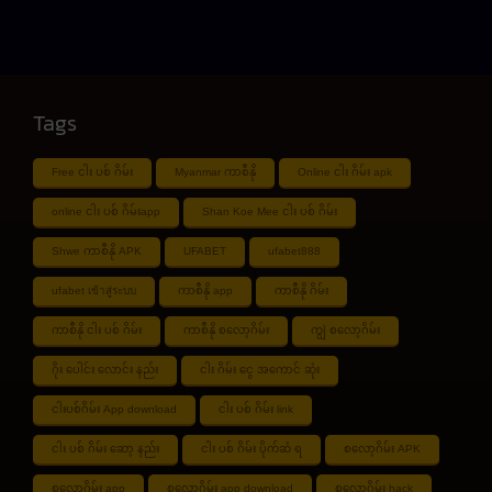
Tags
Free ငါး ပစ် ဂိမ်း
Myanmar ကာစီနို
Online ငါး ဂိမ်း apk
online ငါး ပစ် ဂိမ်းapp
Shan Koe Mee ငါး ပစ် ဂိမ်း
Shwe ကာစီနို APK
UFABET
ufabet888
ufabet เข้าสู่ระบบ
ကာစီနို app
ကာစီနို ဂိမ်း
ကာစီနို ငါး ပစ် ဂိမ်း
ကာစီနို စလော့ဂိမ်း
ကျွဲ စလော့ဂိမ်း
ဂိုး ပေါင်း လောင်း နည်း
ငါး ဂိမ်း ငွေ အကောင် ဆုံး
ငါးပစ်ဂိမ်း App download
ငါး ပစ် ဂိမ်း link
ငါး ပစ် ဂိမ်း ဆော့ နည်း
ငါး ပစ် ဂိမ်း ပိုက်ဆံ ရ
စလော့ဂိမ်း APK
စလော့ဂိမ်း app
စလော့ဂိမ်း app download
စလော့ဂိမ်း hack