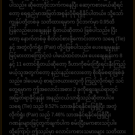
ပါသည်။ ဆိုတော့ဒိုင်ဘက်ကနေပြီး ဆော့ကစားမယ်ဆိုရင်
တော့ ရေရှည်မှာအမြတ်အစွန်းပိုမိုရရှိနိုင်ပါတယ်။ သို့သော်
ကျွန်ုပ်တို့တစ်ခု သတိထားရမှာက ဒိုင်ဘက်မှာ 0.95ထိ
ပြန်လည်ပေးချေနှုန်း ရှိတယ်ဆိုတာပဲ ဖြစ်ပါသည်။ ပြီး
တော့ နောက်တစ်ခု စိတ်ဝင်စားဖို့ကောင်းတာက သရေ (Tie)
နှင့် အတွဲလိုက်ရှုံး (Pair) တို့ပဲဖြစ်ပါသည်။ ပေးချေမှုနှုန်း
မြင့်မားတာကြောင့်လဲ ပါမယ်ထင်တယ်။ ပေးချေနှုန်းက 8
နှင့် 11 တောင်ရှိတယ်ဆိုတော့ ဒီဟာကိုစမ်းကြီးရင်းနှီးကြည့်
မယ့်သူအတွက်တော့ နည်းနည်းလေးတော့ စိုးရိမ်စရာဖြစ်ခဲ့
သည်။ ဒါပေမယ့် စာရင်းဇယားတွေကို ကြည့်လိုက်ရင် သင်
တွေ့ရမှာက ဤအလောင်းအစား 2 ခုကိုရွေးချယ်ရာတွင်
အမြတ်ရာခိုင်နှုန်း အနည်းငယ်သာရှိသည်ဆိုတာပါပဲ။
သရေ (Tie) သည် 9.52% သာအနိုင်ရနိုင်ခြေရှိပြီး အတွဲ
လိုက်ရှုံး (Pair) သည် 7.46% သာအနိုင်ရနိုင်ခြေရှိပြီး
ဂဏန်းများဖြင့်တွက်ချက်ပါက စမ်းပြီးမကစားသင့်ပါ။
ထို့ကြောင့်၊ ဤသည်မှာ လောင်းကစားသမားများ သတိထား