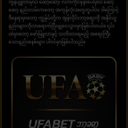
ကွန်ပျူတာမှာပဲ ဆော့ဆော့၊ လက်ကိုင်ဖုန်းပေါ်မှာပဲ ဆော့
ဆော့ နည်းလမ်းကတော့ အကုန်လုံးအတူတူပါပဲ။ ဒါကြောင့်
ဒီနေရာမှာတော့ ကျွန်ုပ်တို့က အွန်လိုင်းဘာ့ခရာ့ကို အနိုင်ယူ
နည်းများကိုလာရောက်ပြီးမျှဝေသွားမှာဖြစ်ပါတယ်။ ၎င်း
ထဲမှာတော့ ဖော်မြူလာနှင့် သတိထားရမည့် အရေးကြီး
သောနည်းစနစ်များ ပါဝင်မှာဖြစ်ပါသည်။