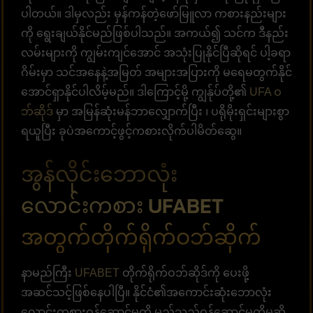
ပါတယ်။ ဒါမှလည်း မှန်ကန်တဲ့ဖော်မြူလာ ကစားနည်းများ
ကို ရွေးချယ်နိုင်မည်ဖြစ်ပါသည်။ အကယ်၍ သင်က ဒီနည်း
လမ်းများကို ကျွမ်းကျင်အောင် အသုံးပြုနိုင်ပြီဆိုရင် ပါ့ခရာ
ဂိမ်းမှာ သင်အနေနဲ့အမြတ် အများအပြားကို မရေမတွက်နိုင်
အောင်ရှာနိုင်ပါလိမ့်မည်။ ဒါကြောင့်မို့ ကျွန်ုပ်တို့၏
UFA ဝ
ဘ်ဆိုဒ်
မှာ အမြန်ဆုံးမန်ဘာလျှောက်ပြီး ၊ ပရိုမိုးရှင်းများစွာ
ရယူပြီး ခုပဲအကောင့်ဖွင့်ကစားလိုက်ပါမိတ်ဆွေ။
အွန်လိုင်းဘောလုံး
လောင်းကစား UFABET
အတွက်တိုက်ရိုက်ဝဘ်ဆိုက်
နာမည်ကြီး
UFABET
တိုက်ရိုက်ဝဘ်ဆိုဒ်ကို ပေးဖို့
အဆင်သင့်ဖြစ်နေပါပြီ။ နိုင်ငံ၏အကောင်းဆုံးဘောလုံး
လောင်းကစားဝန်ဆောင်မှုကို မည်သည့်ဝန်ဆောင်မှုကိုမဆို