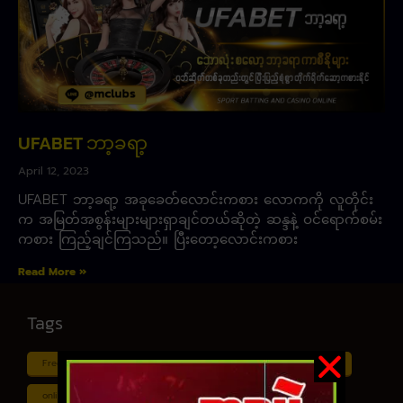
UFABET ဘာ့ခရာ့
April 12, 2023
UFABET ဘာ့ခရာ့ အခုခေတ်လောင်းကစား လောကကို လူတိုင်း
က အမြတ်အစွန်းများများရှာချင်တယ်ဆိုတဲ့ ဆန္ဒနဲ့ ဝင်ရောက်စမ်း
ကစား ကြည့်ချင်ကြသည်။ ပြီးတော့လောင်းကစား
Read More »
Tags
Free ငါး ပစ် ဂိမ်း
Myanmar ကာစီနို
Online ငါး ဂိမ်း apk
online ငါး ပစ် ဂိမ်းapp
Shan Koe Mee ငါး ပစ် ဂိမ်း