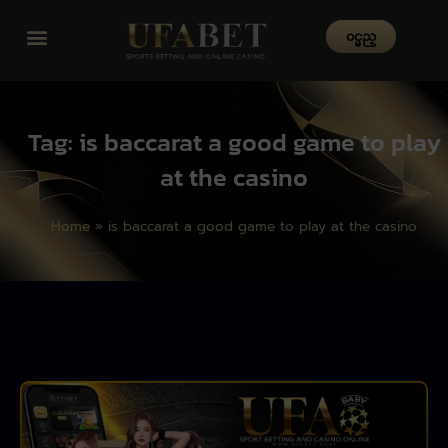
၀င္မည္
Tag: is baccarat a good game to play
at the casino
Home
»
is baccarat a good game to play at the casino