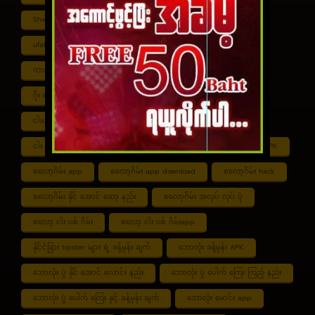
Shwe ကာစီနို APK
UFABET
ufabet888
ufabet เข้าสู่ระบบ
ကာစီနို app
ကာစီနို ဂိမ်း
ကာစီနို ငါး ပစ် ဂိမ်း
ကာစီနို စလော့ဂိမ်း
ကျွဲ စလော့ဂိမ်း
ဂိုး ပေါင်း လောင်း နည်း
ငါး ဂိမ်း ငွေ အကောင် ဆုံး
ငါးပစ်ဂိမ်း App download
ငါး ပစ် ဂိမ်း link
ငါး ပစ် ဂိမ်း ဆော့ နည်း
ငါး ပစ် ဂိမ်း ပိုက်ဆံ ရ
စလော့ဂိမ်း APK
စလော့ဂိမ်း app
စလော့ဂိမ်း app download
စလော့ဂိမ်း hack
စလော့ဂိမ်း နိုင် အောင် ဆော့ နည်း
စလော့ဂိမ်း အလုပ် လုပ် ပုံ
စလော့ ငါး ပစ် ဂိမ်း
စလော့ ငါး ပစ် ဂိမ်းapp
နိုင်ငံခြား tipster များ ရဲ့ ခန့်မှန်း ချက်
ဘောလုံး ခန့်မှန်း APK
ဘောလုံး ပွဲ နိုင် အောင် လောင်း နည်း
ဘောလုံး ပွဲ ပေါက် ကြေး ကြည့် နည်း
ဘောလုံး ပွဲ ပေါက် ကြေး နှင့် ခန့်မှန်း ချက်
ဘောလုံး မောင်း app