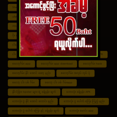
Shwe ကာစီနို APK
UFABET
ufabet888
ufabet เข้าสู่ระบบ
ကာစီနို app
ကာစီနို ဂိမ်း
ကာစီနို ငါး ပစ် ဂိမ်း
ကာစီနို စလော့ဂိမ်း
ကျွဲ စလော့ဂိမ်း
ဂိုး ပေါင်း လောင်း နည်း
ငါး ဂိမ်း ငွေ အကောင် ဆုံး
ငါးပစ်ဂိမ်း App download
ငါး ပစ် ဂိမ်း link
ငါး ပစ် ဂိမ်း ဆော့ နည်း
ငါး ပစ် ဂိမ်း ပိုက်ဆံ ရ
စလော့ဂိမ်း APK
စလော့ဂိမ်း app
စလော့ဂိမ်း app download
စလော့ဂိမ်း hack
စလော့ဂိမ်း နိုင် အောင် ဆော့ နည်း
စလော့ဂိမ်း အလုပ် လုပ် ပုံ
စလော့ ငါး ပစ် ဂိမ်း
စလော့ ငါး ပစ် ဂိမ်းapp
နိုင်ငံခြား tipster များ ရဲ့ ခန့်မှန်း ချက်
ဘောလုံး ခန့်မှန်း APK
ဘောလုံး ပွဲ နိုင် အောင် လောင်း နည်း
ဘောလုံး ပွဲ ပေါက် ကြေး ကြည့် နည်း
ဘောလုံး ပွဲ ပေါက် ကြေး နှင့် ခန့်မှန်း ချက်
ဘောလုံး မောင်း app