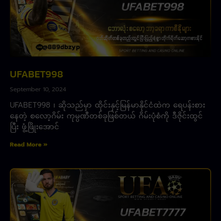
UFABET998
September 10, 2024
UFABET998 ၊ ဆိုသည်မှာ ထိုင်းနှင့်မြန်မာနိုင်ငံထဲက ရေပန်းစား
နေတဲ့ စလော့ဂိမ်း ကုမ္ပဏီတစ်ခုဖြစ်တယ် ဂိမ်းပုံစံကို ဒီဇိုင်းထွင်
ပြီး ဖွံ့ဖြိုးအောင်
Read More »