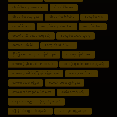
ငါးပစ်ဂိမ်း App download
ငါး ပစ် ဂိမ်း link
ငါး ပစ် ဂိမ်း ဆော့ နည်း
ငါး ပစ် ဂိမ်း ပိုက်ဆံ ရ
စလော့ဂိမ်း APK
စလော့ဂိမ်း app
စလော့ဂိမ်း app download
စလော့ဂိမ်း hack
စလော့ဂိမ်း နိုင် အောင် ဆော့ နည်း
စလော့ဂိမ်း အလုပ် လုပ် ပုံ
စလော့ ငါး ပစ် ဂိမ်း
စလော့ ငါး ပစ် ဂိမ်းapp
နိုင်ငံခြား tipster များ ရဲ့ ခန့်မှန်း ချက်
ဘောလုံး ခန့်မှန်း APK
ဘောလုံး ပွဲ နိုင် အောင် လောင်း နည်း
ဘောလုံး ပွဲ ပေါက် ကြေး ကြည့် နည်း
ဘောလုံး ပွဲ ပေါက် ကြေး နှင့် ခန့်မှန်း ချက်
ဘောလုံး မောင်း app
ဘောလုံး မောင်း ခန့်မှန်း
ဘောလုံး မောင်း တွက် နည်း
ဘောလုံး အင်တာနက် ပေါက် ကြေး
မောင်း လောင်း နည်း
ယနေ့ ကစား မည့် ဘောလုံး ပွဲ ခန့်မှန်း ချက်
ယုံကြည် စိတ်ချ ရ ဆုံး အွန်လိုင်း
အင်တာနက် ခန့်မှန်း ချက်