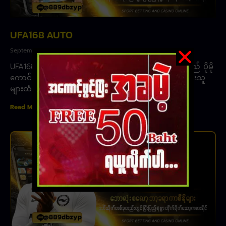
UFA168 AUTO
September 1, 2024
UFA168 AUTO ၊ စလော့ game နှင့် ကျွန်ုပ်တို့ဝဘ်ဆိုဒ်သည် ပိုမို
ကောင်းမွန်သောကစားဂိမ်းများ ဂိမ်းချစ်သူများ၊ ဆော့ကစားသူ
များထံကို
Read More »