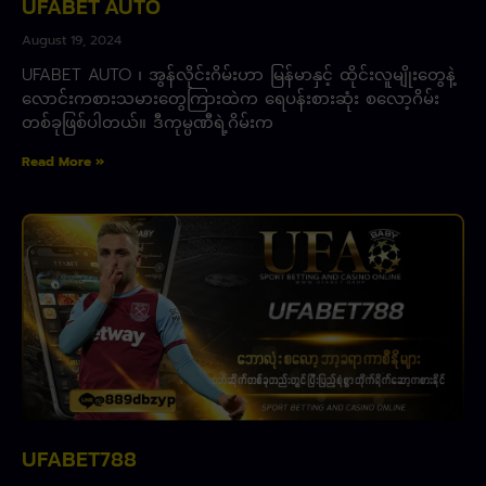
UFABET AUTO
August 19, 2024
UFABET AUTO ၊ အွန်လိုင်းဂိမ်းဟာ မြန်မာနှင့် ထိုင်းလူမျိုးတွေနဲ့
လောင်းကစားသမားတွေကြားထဲက ရေပန်းစားဆုံး စလော့ဂိမ်း
တစ်ခုဖြစ်ပါတယ်။ ဒီကုမ္ပဏီရဲ့ဂိမ်းက
Read More »
UFABET788