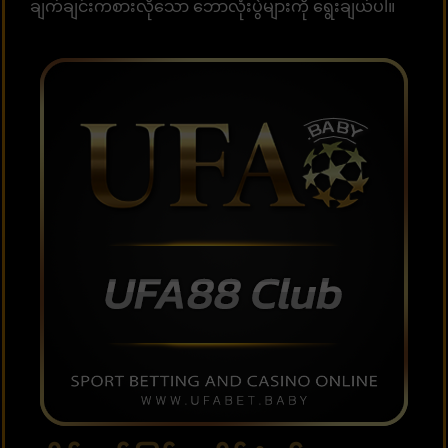
ချက်ချင်းကစားလိုသော ဘောလုံးပွဲများကို ရွေးချယ်ပါ။