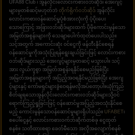
UFA88 Club ၊ အွန်လိုင်းလောင်းကစားဝဘ်ဆိုဒ်၊ အေးဂျင့်
များမှတစ်ဆင့်မဟုတ်ဘဲ
တိုက်ရိုက်ဝဘ်ဆိုဒ်
အွန်လိုင်း
လောင်းကစားဝန်ဆောင်မှုပုံစံအားလုံးကို ပံ့ပိုးပေး
သောကြောင့် အခြားဝဘ်ဆိုဒ်များထက် ပိုမိုကောင်းမွန်သော
အမြတ်အစွန်းများကို သေချာပေါက်ထုတ်ပေးပါသည်။
သင့်အတွက် အကောင်းဆုံး ၀င်ငွေကို ဖန်တီးနိုင်စေရန်
ဝန်ဆောင်မှုကိုအသုံးပြုရန်ရွေးချယ်ခြင်းဖြင့် လောင်းကစား
ဝဘ်ဆိုဒ်များသည် အေးဂျင့်များမှတဆင့် မသွားပါ။ သင့်
အား လွယ်ကူစွာ အမြတ်အစွန်းရနိုင်စေမည်ဖြစ်ပြီး
အမြတ်အစွန်းများကို အပြည့်အ၀ရနိုင်မည်ဖြစ်ပြီး အေးဂျ
င့်များနှင့် ကော်မရှင်များခွဲဝေရန်မလိုအပ်တော့ပါ။ယုံကြည်
စိတ်ချရသောအွန်လိုင်းလောင်းကစားဝဘ်ဆိုဒ်များသို့ဝင်
ရောက်ကြည့်ရှုခြင်းဖြင့် ဝန်ဆောင်မှုအပြည့်အ၀သုံးနိုင်စေ
မည့် ကောင်းမွန်သောဝန်ဆောင်မှုများရှိပါသည်။
UFABET
၊
စပေါ်ငွေနှင့် လောင်းကစားဝက်ဘ်ဆိုက်တစ်ခု ငွေထုတ်
စနစ်။ သတိထားစရာ ခေတ်မီသော အလိုအလျောက်စနစ်