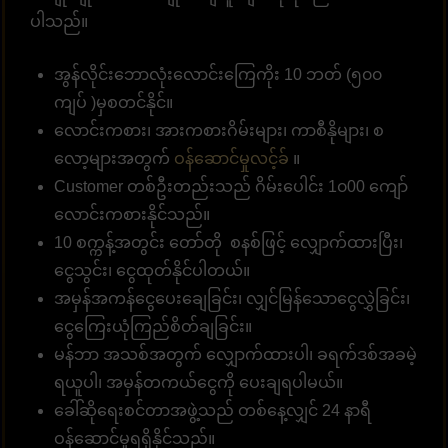
ပါသည်။
အွန်လိုင်းဘောလုံးလောင်းကြေကိုး 10 ဘတ် (၅၀၀
ကျပ် )မှစတင်နိုင်။
လောင်းကစား၊ အားကစားဂိမ်းများ၊ ကာစီနိုများ၊ စ
လော့များအတွက်
ဝန်ဆောင်မှုလင့်ခ်
။
Customer တစ်ဦးတည်းသည် ဂိမ်းပေါင်း 1၀00 ကျော်
လောင်းကစားနိုင်သည်။
10 စက္ကန့်အတွင်း တော်တို စနစ်ဖြင့် လျှောက်ထားပြီး၊
ငွေသွင်း၊ ငွေထုတ်နိုင်ပါတယ်။
အမှန်အကန်ငွေပေးချေခြင်း၊ လျှင်မြန်သောငွေလွှဲခြင်း၊
ငွေကြေးယုံကြည်စိတ်ချခြင်း။
မန်ဘာ အသစ်အတွက် လျှောက်ထားပါ၊ ခရက်ဒစ်အခမဲ့
ရယူပါ၊ အမှန်တကယ်ငွေကို ပေးချရပါမယ်။
ခေါ်ဆိုရေးစင်တာအဖွဲ့သည် တစ်နေ့လျှင် 24 နာရီ
ဝန်ဆောင်မှုရရှိနိုင်သည်။