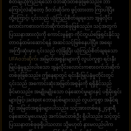
စိတ်ချယုံကြည်ရသော ဝဘ်ဆိုဒ်တစ်ခုဖြစ်သည်။ ဘာ
ကြောင့်လဲဆိုတော့ ဒီဝဘ်ဆိုဒ်က ဖွင့်ထားတာ ကြာပါပြီ။
ထို့ကြောင့်၊ ၎င်းသည် ယုံကြည်စိတ်ချရသော အွန်လိုင်း
လောင်းကစားဝက်ဘ်ဆိုက်တစ်ခုဖြစ်သည်။ သင့်အတွက်
ပြဿနာအားလုံးကို ကောင်းမွန်စွာ ကိုင်တွယ်ဖြေရှင်းနိုင်သူ
တာဝန်ထမ်းဆောင်ရန် အဆင်သင့်ဖြစ်နေပါပြီ။ အရေး
အကြီးဆုံးမှာ၊ ၎င်းသည် လုံခြုံပြီး ယုံကြည်စိတ်ချရသော
UFAဝဘ်ဆိုက်
၊ အမြတ်အစွန်းများကို လွယ်ကူစွာ ရင်းနှီး
မြုပ်နှံမှုနည်းပါးသော အွန်လိုင်းလောင်းကစားဝက်ဘ်ဆိုက်
တစ်ခုဖြစ်သည်။ ဤနေရာတွင် ရင်းနှီးမြုပ်နှံမှုတိုင်းတွင်
၎င်းသည် အကောင်းဆုံးအမြတ်အစွန်းကို ရရှိနိုင်သည်
ခိုင်မာသည်။ အမျိုးမျိုးသော ဝန်ဆောင်မှုများနှင့် ပရိုမိုးရှင်း
များဖြင့်၊ jackpot ဘောနပ်စ်များသည် လွယ်ကူစွာ အနိုင်ရ
ပြီး အမြတ်အစွန်းများပါသည်။ သင့်အားတစ်နေ့ ၂၄နာရီ
ဝန်ဆောင်မှုပေးမည့် အက်ဒ်မင်တစ်ဦး ရှိပါသည်။ သင့်တွင်
ပြဿနာတစ်ခုခုရှိပါသလား သို့မဟုတ် နားမလည်ပါက