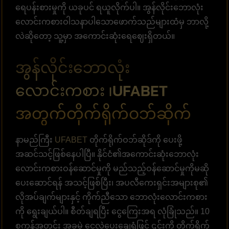
ရေပန်းစားမှုကို ယခုပင် ရယူလိုက်ပါ။ အွန်လိုင်းဘောလုံး
လောင်းကစားဝါသနာပါသောဖောက်သည်များထံမှ ဘာလို့
လဲဆိုတော့ သူ့မှာ အကောင်းဆုံးရေဈေးရှိတယ်။
အွန်လိုင်းဘောလုံး
လောင်းကစား ၊UFABET
အတွက်တိုက်ရိုက်ဝဘ်ဆိုက်
နာမည်ကြီး
UFABET
တိုက်ရိုက်ဝဘ်ဆိုဒ်ကို ပေးဖို့
အဆင်သင့်ဖြစ်နေပါပြီ။ နိုင်ငံ၏အကောင်းဆုံးဘောလုံး
လောင်းကစားဝန်ဆောင်မှုကို မည်သည့်ဝန်ဆောင်မှုကိုမဆို
ပေးဆောင်ရန် အသင့်ဖြစ်ပြီး၊ အပလီကေးရှင်းအများစု၏
လိုအပ်ချက်များနှင့် ကိုက်ညီသော ဘောလုံးလောင်းကစား
ကို ရွေးချယ်ပါ။ စီတ်ချရပြီး ငွေကြေးအရ လုံခြုံသည်။ 10
စက္ကန့်အတွင်း အခမဲ့ ငွေလွှဲပေးချေရုံဖြင့် ၎င်းကို တိုက်ရိုက်