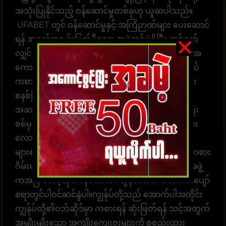
အသုံးပြုနိုင်သည့် ဝန်ဆောင်မှုတစ်ခုဟု ယူဆပါသည်။
UFABET
တွင် ဝန်ဆောင်မှုနှင့် အကြံဉာဏ်များ ပေးဆောင်
ရန် အရည်အချင်းပြည့်မီသော အဖွဲ့တစ်ဖွဲ့ရှိပြီး တစ်ရက်
လျှင် 24 နာရီ အကြံဉာဏ်များ ပေးဆောင်နိုင်ပါသည်။ အ
ကောင့်ထဲဝင်လာပြီး လောင်းကစားဂိမ်းများကို ရွေးချယ်
ကစားပါ။ အချိန်နှင့်တစ်ပြေးညီ လောင်းကစားနိုင်သော
စနစ်ဖြစ်ပါတယ်။ အလောင်းအစားရွေးချယ်ရန်
အဆင်သင့်ဖြစ်နေပါပြီ။ ထိထိရောက်ရောက် မြန်ဆန်ပြီး
စစ်မှန်သော ပေးချေမှုများ၊ နံပါတ် 1 တိုက်ရိုက်ဘောလုံး
လောင်းကစားဝက်ဘ်ဆိုက် UFABET သည် လူအ
များ၏နှလုံးသားကို အနိုင်ယူသည်။ အွန်လိုင်းလောင်းကစား
ဂိမ်းများကို အချိန်မရွေးကစားရန် ဝန်ဆောင်မှုပေးတဲ့အဖွဲ့
ကအမြဲ စောင့်ဆိုင်းနေပါတယ်။ အွန်လောင်းကစားဂိမ်းပျော်
စရာတွင်ပါဝင်ဆင်နွဲပါ။ကျွန်ုပ်တို့သည် အောက်ပါအတိုင်း
ကျွန်ုပ်တို့၏ဝဘ်ဆိုဒ်မှာ ကစားရန် ဆုံးဖြတ်ရန် သင့်အတွက်
အမျိုးမျိုးသော အကျိုးကျေးဇူးများကို စုစည်းထား