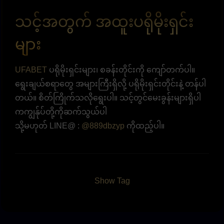
သင့်အတွက် အထူးပရိုမိုးရှင်း
များ
UFABET
ပရိုမိုးရှင်းများ၊ စခန်းတိုင်းကို ကျော်တက်ပါ။
ရွေးချယ်စရာတွေ အများကြီးရှိလို့ ပရိုမိုးရှင်းတိုင်းနဲ့ တန်ပါ
တယ်။ စိတ်ကြိုက်သလိုရွေးပါ။ သင့်တွင်မေးခွန်းများရှိပါ
ကကျွန်ုပ်တို့ကိုဆက်သွယ်ပါ
သို့မဟုတ် LINE@ :
@889dbzyp
ကိုထည့်ပါ။
Show Tag