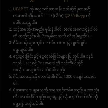
UFABET
ကို လျှောက်ထားရန်၊ ဝဘ်ဆိုဒ်မှတဆင့်
ကစားပါ သို့မဟုတ် Line (လိုင်း)
@889dbzyp
ကို
ပေါင်းထည့်ပါ။
သင့်အမည်-အမည်၊ ဖုန်းနံပါတ်၊ ဘဏ်အကောင့်နံပါတ်
ကို ထည့်သွင်းပါ။ (*အမှန်တကယ် လိုအပ်ချက်*) ။
ဂိမ်းစခန်းများတွင် လောင်းကစားရန် ချက်ချင်း
ရွေးချယ်ပါ။
ငွေသွင်းခြင်းနှင့် ငွေထုတ်ခြင်းများ ပြုလုပ်ပါ။ စနစ်
သည် User နှင့် Password ကို သင်ကိုယ်တိုင်
အလိုအလျောက် လက်ခံပါသည်။
ဂိမ်းအားလုံးကို လောင်းပါ၊ ဂိမ်း 1000 ကျော် လောင်း
ပါ။
Customers များသည် အကောင့်တစ်ခုတည်းမှအားလုံး
ကို လောင်းနိုင်သည်။ ငွေရွှေ့ရန် သို့မဟုတ် ဝဘ်ဆိုဒ်ကို
ရွှေ့ရန် မလိုအပ်ပါ။