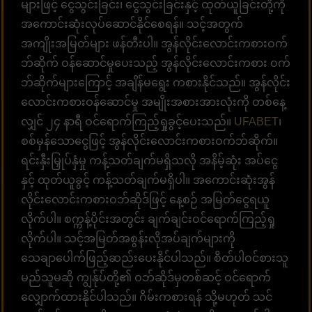
များဖြင့် ငွေသွင်းခြင်း၊ ငွေသွင်းခြင်းနှင့် ထုတ်ယူခြင်းတို့ကို
အကောင်းဆုံးလုပ်ဆောင်နိုင်စေရန်။ သင့်အတွက်
အကျိုးအမြတ်များ ဖန်တီးပါ။ အွန်လိုင်းလောင်းကစားဝက်
ဘ်ဆိုက် ဝန်ဆောင်မှုပေးသည့် အွန်လိုင်းလောင်းကစား ဝက်
ဘ်ဆိုက်များကြောင့် အချိန်မရွေး ကစားနိုင်သည်။ အွန်လိုင်း
လောင်းကစားဝန်ဆောင်မှု အမျိုးအစားအားလုံးကို တစ်နေ့
လျှင် ၂၄ နာရီ ဝင်ရောက်ကြည့်ရှုခွင့်ပေးသည်။
UFABET
၊
စစ်မှန်သောငွေဖြင့် အွန်လိုင်းလောင်းကစားဝက်ဘ်ဆိုက်။
ရင်းနှီးမြှုပ်နှံမှု ကန့်သတ်ချက်မရှိသလို အနိမ့်ဆုံး အပ်ငွေ
နှင့် ထုတ်ယူခွင့် ကန့်သတ်ချက်မရှိပါ။ အကောင်းဆုံးအွန်
လိုင်းလောင်းကစားဝဘ်ဆိုဒ်ဖြင့် နေ့စဉ် အမြတ်ငွေရယူ
လိုက်ပါ။ စက္ကန့်ပိုင်းအတွင်း ချက်ချင်းဝင်ရောက်ကြည့်ရှု
လိုက်ပါ။ သင့်အမြတ်အစွန်းလိုအပ်ချက်များကို
သေချာပေါက်ဖြည့်ဆည်းပေးနိုင်ပါသည်။ စိတ်ပါဝင်စားသူ
မည်သူမဆို ကျွန်ုပ်တို့၏ ဝဘ်ဆိုဒ်မှတစ်ဆင့် ဝင်ရောက်
လျှောက်ထားနိုင်ပါသည်။ ဂိမ်းကစားရန် သို့မဟုတ် သင်