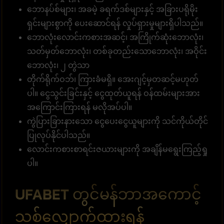
ဘောနပ်စ်များ၊ အခမဲ့ ခရက်ဒစ်များနှင့် အခြားပရိုမိုး
ရှင်းများစွာကို ပေးဆောင်ရန် လှုပ်ရှားမှုများရှိပါသည်။
ဘောလုံးလောင်းကစားအဆင့်၊ အကြိုက်ဆုံးဘောလုံး၊
သတ်မှတ်ဘောလုံး၊ တစ်ခုတည်းသောဘောလုံး၊ အဝိုင်း
ဘောလုံး၊ ၂ တွဲသာ
တိုက်ရိုက်ဝဘ်၊ ကြားခံမရှိ။ အေးဂျင့်မှတဆင့်မဟုတ်
ပါ။ ငွေသွင်းခြင်းနှင့် ငွေထုတ်ယူရန် ဝန်ထမ်းများအား
အကြောင်းကြားရန် မလိုအပ်ပါ။
ကွဲပြားခြားနားသော ငွေပေးငွေယူများကို သင်ကိုယ်တိုင်
ပြုလုပ်နိုင်ပါသည်။
လောင်းကစားစာရင်းဇယားများကို အချိန်မရွေးကြည့်ရှု
ပါ။
UFABET တွင်မန်ဘာအကောင့်
သစ်လျှောက်ထားရန်