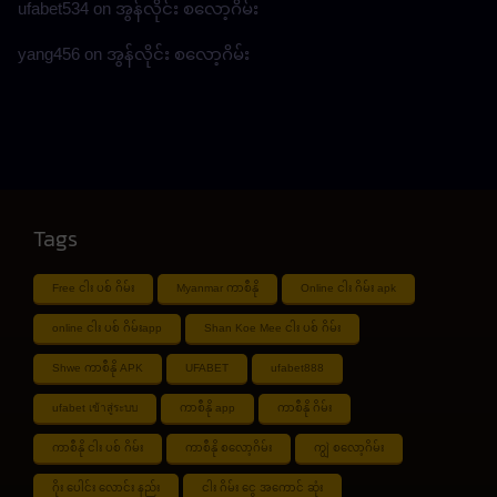
ufabet534
on
အွန်လိုင်း စလော့ဂိမ်း
yang456
on
အွန်လိုင်း စလော့ဂိမ်း
Tags
Free ငါး ပစ် ဂိမ်း
Myanmar ကာစီနို
Online ငါး ဂိမ်း apk
online ငါး ပစ် ဂိမ်းapp
Shan Koe Mee ငါး ပစ် ဂိမ်း
Shwe ကာစီနို APK
UFABET
ufabet888
ufabet เข้าสู่ระบบ
ကာစီနို app
ကာစီနို ဂိမ်း
ကာစီနို ငါး ပစ် ဂိမ်း
ကာစီနို စလော့ဂိမ်း
ကျွဲ စလော့ဂိမ်း
ဂိုး ပေါင်း လောင်း နည်း
ငါး ဂိမ်း ငွေ အကောင် ဆုံး