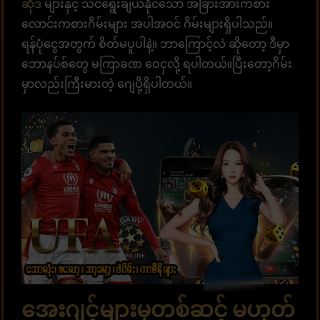
ဆိုဒ်
များနှင့် သင်ရွေးချယ်နိုင်သော အခြားအားကစား
လောင်းကစားဂိမ်းများ အပါအဝင် ဂိမ်းများရှိပါသည်။
ရန်ပုံငွေအတွက် စိတ်မပူပါနဲ့။ ဘာကြောင့်လဲ ဆိုတော့ ဒီမှာ
ဘောနပ်စ်တွေ မကြာခဏ ဝေငှလို့ ရပါတယ်။ပြီးတော့ဂိမ်း
မှာလည်းကြီးမားတဲ့ ဂျေပို့ရှိပါတယ်။
အေးဂျင့်များမှတစ်ဆင့် မဟုတ်