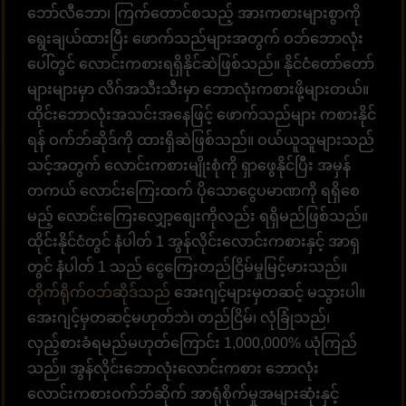
ဘော်လီဘော၊ ကြက်တောင်စသည့် အားကစားများစွာကို
ရွေးချယ်ထားပြီး ဖောက်သည်များအတွက် ဝဘ်ဘောလုံး
ပေါ်တွင် လောင်းကစားရရှိနိုင်ဆဲဖြစ်သည်။ နိုင်ငံတော်တော်
များများမှာ လိဂ်အသီးသီးမှာ ဘောလုံးကစားဖို့များတယ်။
ထိုင်းဘောလုံးအသင်းအနေဖြင့် ဖောက်သည်များ ကစားနိုင်
ရန် ဝက်ဘ်ဆိုဒ်ကို ထားရှိဆဲဖြစ်သည်။ ဝယ်ယူသူများသည်
သင့်အတွက် လောင်းကစားမျိုးစုံကို ရှာဖွေနိုင်ပြီး အမှန်
တကယ် လောင်းကြေးထက် ပိုသောငွေပမာဏကို ရရှိစေ
မည့် လောင်းကြေးလျှော့စျေးကိုလည်း ရရှိမည်ဖြစ်သည်။
ထိုင်းနိုင်ငံတွင် နံပါတ် 1 အွန်လိုင်းလောင်းကစားနှင့် အာရှ
တွင် နံပါတ် 1 သည် ငွေကြေးတည်ငြိမ်မှုမြင့်မားသည်။
တိုက်ရိုက်ဝဘ်ဆိုဒ်သည်
အေးဂျင့်များမှတဆင့် မသွားပါ။
အေးဂျင့်မှတဆင့်မဟုတ်ဘဲ၊ တည်ငြိမ်၊ လုံခြုံသည်၊
လှည့်စားခံရမည်မဟုတ်ကြောင်း 1,000,000% ယုံကြည်
သည်။ အွန်လိုင်းဘောလုံးလောင်းကစား ဘောလုံး
လောင်းကစားဝက်ဘ်ဆိုက် အာရုံစိုက်မှုအများဆုံးနှင့်