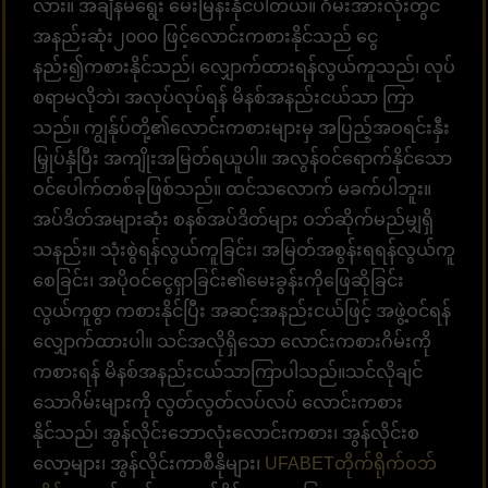
လား။ အချိန်မရွေး မေးမြန်းနိုင်ပါတယ်။ ဂိမ်းအားလုံးတွင်
အနည်းဆုံး၂၀၀၀ ဖြင့်လောင်းကစားနိုင်သည် ငွေ
နည်း၍ကစားနိုင်သည်၊ လျှောက်ထားရန်လွယ်ကူသည်၊ လုပ်
စရာမလိုဘဲ၊ အလုပ်လုပ်ရန် မိနစ်အနည်းငယ်သာ ကြာ
သည်။ ကျွန်ုပ်တို့၏လောင်းကစားများမှ အပြည့်အဝရင်းနှီး
မြှုပ်နှံပြီး အကျိုးအမြတ်ရယူပါ။ အလွန်ဝင်ရောက်နိုင်သော
ဝင်ပေါက်တစ်ခုဖြစ်သည်။ ထင်သလောက် မခက်ပါဘူး။
အပ်ဒိတ်အများဆုံး စနစ်အပ်ဒိတ်များ ဝဘ်ဆိုက်မည်မျှရှိ
သနည်း။ သုံးစွဲရန်လွယ်ကူခြင်း၊ အမြတ်အစွန်းရရန်လွယ်ကူ
စေခြင်း၊ အပိုဝင်ငွေရှာခြင်း၏မေးခွန်းကိုဖြေဆိုခြင်း
လွယ်ကူစွာ ကစားနိုင်ပြီး အဆင့်အနည်းငယ်ဖြင့် အဖွဲ့ဝင်ရန်
လျှောက်ထားပါ။ သင်အလိုရှိသော လောင်းကစားဂိမ်းကို
ကစားရန် မိနစ်အနည်းငယ်သာကြာပါသည်။သင်လိုချင်
သောဂိမ်းများကို လွတ်လွတ်လပ်လပ် လောင်းကစား
နိုင်သည်၊ အွန်လိုင်းဘောလုံးလောင်းကစား၊ အွန်လိုင်းစ
လော့များ၊ အွန်လိုင်းကာစီနိုများ၊
UFABETတိုက်ရိုက်ဝဘ်