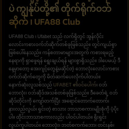
ပဲ ကျွန်ုပ်တို့၏ တိုက်ရိုက်ဝဘ်
ဆိုက် ၊
UFA88 Club
UFA88 Club ၊ Ufabet သည် လက်ရှိတွင် အွန်လိုင်း
လောင်းကစားဝက်ဘ်ဆိုက်တစ်ခုဖြစ်သည်။ တွင်ကျယ်စွာ
ဖြစ်ပေါ်နေသည်။ ကန်စတာမာများအတွက် ကစားရမည့်
နေရာကို ရှာဖွေရန် ရွေးချယ်ရန် များစွာရှိသည်။ ဒါပေမယ့် ဒီ
နေ့မှာတော့ အေးဂျင့်တွေနဲ့မဆိုင်တဲ့ ဘောလုံးလောင်းကစား
ဝက်ဘ်ဆိုက်တွေကို မိတ်ဆက်ပေးလိုက်ပါတယ်။
နောက်ဆုံးလူသစ်သည်
UFABET ၏ဝင်ပေါက်
၊ ဝဘ်
ဘောလုံး၊ ဝဘ်ဆိုဒ်အသစ်တစ်ခုဖြစ်သည်။ ဒီခေတ်ရဲ့ ဝဘ်
ဆိုဒ်တိုင်းကို ကျော်တက်ပြီး အရောင်တောက်တောက်၊
နားလည်လွယ်၊ ရှင်းတဲ့ စာသား ဘာသာစကားမျိုးစုံကို ပံ့ပိုး
ပါ။ ထိုင်းဘာသာစကားလည်း ပါဝင်ပါတယ်။ ရိုးရှင်း
လွယ်ကူပါတယ်။ ဘောလုံး၊ ဘတ်စကက်ဘော၊ တင်းနစ်၊