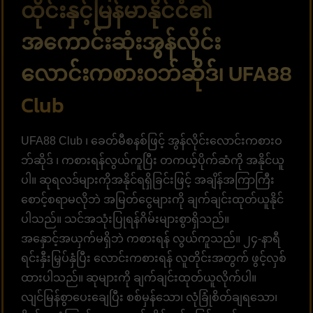
ထိုင်းနှင့်မြန်မာနိုင်ငံ၏
အကောင်းဆုံးအွန်လိုင်း
လောင်းကစားဝဘ်ဆိုဒ်၊
UFA88
Club
UFA88 Club ၊ ခေတ်မီစနစ်ဖြင့် အွန်လိုင်းလောင်းကစားဝ
ဘ်ဆိုဒ် ၊ ကစားရန်လွယ်ကူပြီး တကယ့်ပိုက်ဆံကို အနိုင်ယူ
ပါ။ ဆုရလဒ်များကိုအနိုင်ရရှိခြင်းဖြင့် အချိန်အကြာကြီး
စောင့်စရာမလိုဘဲ အမြတ်ငွေများကို ချက်ချင်းထုတ်ယူနိုင်
ပါသည်။ သင်အသုံးပြုရန်ဂိမ်းများစွာရှိသည်။
အနှောင့်အယှက်မရှိဘဲ ကစားရန် လွယ်ကူသည်။ ၂၄-နာရီ
ရင်းနှီးမြှပ်နှံပြီး လောင်းကစားရန် လူတိုင်းအတွက် ဖွင့်လှစ်
ထားပါသည်။ ဆုများကို ချက်ချင်းထုတ်ယူလိုက်ပါ။
လျင်မြန်စွာပေးချေပြီး စစ်မှန်သော၊ လုံခြုံစိတ်ချရသော၊