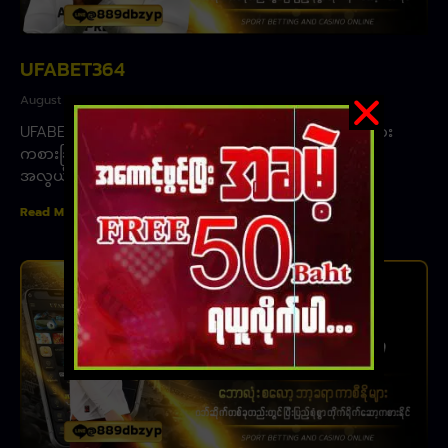
UFABET364
August 21, 2024
UFABET364 ၊ တိုက်ရိုက်ဝက်ဘ်ဆိုက်၊ အွန်လိုင်းစလော့များ
ကစားခြင်းဝန်ဆောင်မှု ဝင်ရောက်ပြီး ဝန်ဆောင်မှုကို
အလွယ်တကူ စတင်အသုံးပြုနိုင်ပါသည်။ အကယ်၍
Read More »