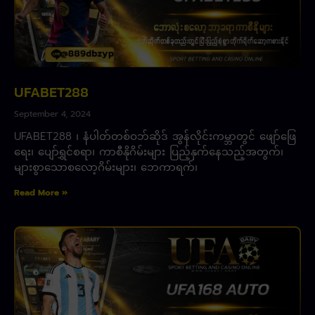
UFABET288
September 4, 2024
UFABET288 ၊ နံပါတ်တစ်ဝဘ်ဆိုဒ် အွန်လိုင်းကမ္ဘာတွင် ဖျော်ဖြေ
ရေး၊ ပျော်ရွှင်စရာ၊ ကာစီနိုဂိမ်းများ ပြည့်နှက်နေသည့်အတွက်၊
များစွာသောစလော့ဂိမ်းများ၊ ဘေကာရက်၊
Read More »