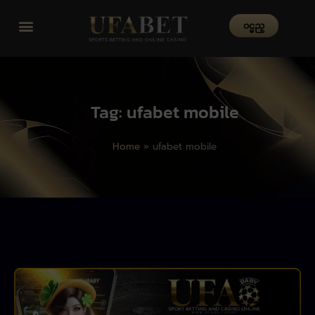
၀င္မည္
Tag: ufabet mobile
Home
»
ufabet mobile