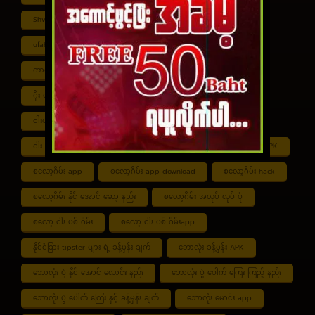
Shwe ကာစီနို APK
UFABET
ufabet888
ufabet เข้าสู่ระบบ
ကာစီနို app
ကာစီနို ဂိမ်း
ကာစီနို ငါး ပစ် ဂိမ်း
ကာစီနို စလော့ဂိမ်း
ကျွဲ စလော့ဂိမ်း
ဂိုး ပေါင်း လောင်း နည်း
ငါး ဂိမ်း ငွေ အကောင် ဆုံး
ငါးပစ်ဂိမ်း App download
ငါး ပစ် ဂိမ်း link
ငါး ပစ် ဂိမ်း ဆော့ နည်း
ငါး ပစ် ဂိမ်း ပိုက်ဆံ ရ
စလော့ဂိမ်း APK
စလော့ဂိမ်း app
စလော့ဂိမ်း app download
စလော့ဂိမ်း hack
စလော့ဂိမ်း နိုင် အောင် ဆော့ နည်း
စလော့ဂိမ်း အလုပ် လုပ် ပုံ
စလော့ ငါး ပစ် ဂိမ်း
စလော့ ငါး ပစ် ဂိမ်းapp
နိုင်ငံခြား tipster များ ရဲ့ ခန့်မှန်း ချက်
ဘောလုံး ခန့်မှန်း APK
ဘောလုံး ပွဲ နိုင် အောင် လောင်း နည်း
ဘောလုံး ပွဲ ပေါက် ကြေး ကြည့် နည်း
ဘောလုံး ပွဲ ပေါက် ကြေး နှင့် ခန့်မှန်း ချက်
ဘောလုံး မောင်း app