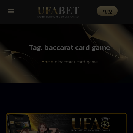
၀င္မည္
Tag: baccarat card game
Home
»
baccarat card game