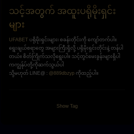
သင့်အတွက် အထူးပရိုမိုးရှင်း
များ
UFABET
ပရိုမိုးရှင်းများ၊ စခန်းတိုင်းကို ကျော်တက်ပါ။
ရွေးချယ်စရာတွေ အများကြီးရှိလို့ ပရိုမိုးရှင်းတိုင်းနဲ့ တန်ပါ
တယ်။ စိတ်ကြိုက်သလိုရွေးပါ။ သင့်တွင်မေးခွန်းများရှိပါ
ကကျွန်ုပ်တို့ကိုဆက်သွယ်ပါ
သို့မဟုတ် LINE@ :
@889dbzyp
ကိုထည့်ပါ။
Show Tag