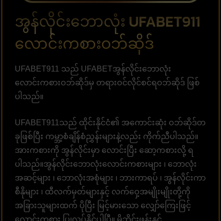
အွန်လိုင်းဘောလုံး UFABET911
လောင်းကစားဝဘ်ဆိုဒ်
UFABET911 သည် UFABETအွန်လိုင်းဘောလုံး
လောင်းကစားဝဘ်ဆိုဒ်မှ တရားဝင်လိုင်စင်ရဝဘ်ဆိုဒ် ဖြစ်
ပါသည်။
UFABET911သည် ထိုင်းနိုင်ငံ၏ အကောင်းဆုံး ဝဘ်ဆိုဒ်တ
ခုဖြစ်ပြီး ကမ္ဘာ့စံချိန်စံညွှန်းများနဲ့လည်း ကိုက်ညီပါသည်။
အားကစားကို အွန်လိုင်းမှာ လောင်းပြီး ဆော့ကစားလို့ ရ
ပါသည်။အွန်လိုင်းဘောလုံးလောင်းကစားများ ၊ ဘောလုံး
အဆင့်များ ၊ ဘောလုံးအစုံများ ၊ ဘားကာရပ် ၊ အွန်လိုင်းကာ
စီနိုများ ၊ ထီလက်မှတ်များနှင့် လက်ဝှေ့အမျိုးမျိုးတို့ကို
အခြားသူများထက် ပိုပြီး မြင့်မားသော လျှော်ကြေးဖြင့်
လောင်းကစား ပြုလုပ်နိုင်ပါပြီ။ မိုဘိုင်းဖုန်းနှင့်