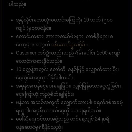
ပါသည်။
အွန်လိုင်းဘောလုံးလောင်းကြေကိုး 10 ဘတ် (၅၀၀
ကျပ် )မှစတင်နိုင်။
လောင်းကစား၊ အားကစားဂိမ်းများ၊ ကာစီနိုများ၊ စ
လော့များအတွက်
ဝန်ဆောင်မှုလင့်ခ်
။
Customer တစ်ဦးတည်းသည် ဂိမ်းပေါင်း 1၀00 ကျော်
လောင်းကစားနိုင်သည်။
10 စက္ကန့်အတွင်း တော်တို စနစ်ဖြင့် လျှောက်ထားပြီး၊
ငွေသွင်း၊ ငွေထုတ်နိုင်ပါတယ်။
အမှန်အကန်ငွေပေးချေခြင်း၊ လျှင်မြန်သောငွေလွှဲခြင်း၊
ငွေကြေးယုံကြည်စိတ်ချခြင်း။
မန်ဘာ အသစ်အတွက် လျှောက်ထားပါ၊ ခရက်ဒစ်အခမဲ့
ရယူပါ၊ အမှန်တကယ်ငွေကို ပေးချရပါမယ်။
ခေါ်ဆိုရေးစင်တာအဖွဲ့သည် တစ်နေ့လျှင် 24 နာရီ
ဝန်ဆောင်မှုရရှိနိုင်သည်။