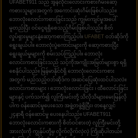
UFABET911 သည် အွန်လိုင်းလောင်းကစားဂိမ်းဆော့
ကစားသူများအတွက် အကောင်းဆုံးဂိမ်းဖြစ်ပါသည်။
ဘောလုံးလောင်းကစားခြင်းသည် ကျွမ်းကျင်မှုအပေါ်
မူတည်ပြီး ဝင်ငွေရရှိစေသည့်ဂိမ်းဖြစ်ပါသည်။ စိတ်
လှုပ်ရှားမှုများနဲ့ဆော့ကစားကြည့်ပါ။
UFABET
ဝဘ်ဆိုဒ်ကို
ရွေးချယ်ပါ။ ဘောလုံးပွဲကောင်းများကို ဆော့ကစားပြီး
ရွေးချယ်မှုများကို စမ်းသပ်ကြည့်ပါ။ ဘောလုံး
လောင်းကစားခြင်းသည် သင့်ကိုအကျိုးအမြတ်များစွာ ရရှိ
စေနိုင်ပါသည်။ မြန်မာနိုင်ငံရှိ ဘောလုံးလောင်းကစား
အတွက် မည်သည့်ဝဘ်ဆိုဒ်က အဆင်ပြေဆုံးထင်ပါသလဲ။
လောင်းကစားများ ၊ ဘောလုံးလောင်းခြင်း ၊ ထီလောင်းခြင်း
များနှင့် ပက်သက်၍ လူကြီးမင်းတို့ သိလိုသိများမေးမြန်လို
ပါက ဝန်ဆောင်မှုပေးသော အဖွဲ့တဖွဲ့ရှိပြီး၊ တနေ့လျှင်
၂၄နာရီ ဝန်ဆောင်မှု ပေးနေပါသည်။ UFABET911
ဘောလုံးလောင်းကစားကို စိတ်ဝင်စားတဲ့ လူကြီးမင်းတို့
အားလုံးကို ကျွန်ုပ်တို့မှ လှိုက်လှိုက်လှဲလှဲ ကြိုဆိုပါတယ်။