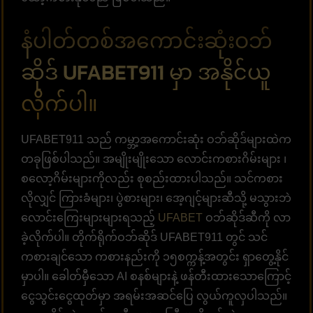
နံပါတ်တစ်အကောင်းဆုံးဝဘ်
ဆိုဒ် UFABET911 မှာ အနိုင်ယူ
လိုက်ပါ။
UFABET911 သည် ကမ္ဘာ့အကောင်းဆုံး ဝဘ်ဆိုဒ်များထဲက
တခုဖြစ်ပါသည်။ အမျိုးမျိုးသော လောင်းကစားဂိမ်းများ ၊
စလော့ဂိမ်းများကိုလည်း စုစည်းထားပါသည်။ သင်ကစား
လိုလျှင် ကြားခံများ၊ ပွဲစားများ၊ အေ့ဂျင့်များဆီသို့ မသွားဘဲ
လောင်းကြေးများများရသည့်
UFABET
ဝဘ်ဆိုဒ်ဆီကို လာ
ခဲ့လိုက်ပါ။ တိုက်ရိုက်ဝဘ်ဆိုဒ် UFABET911 တွင် သင်
ကစားချင်သော ကစားနည်းကို ၁၅စက္ကန့်အတွင်း ရှာတွေ့နိုင်
မှာပါ။ ခေါတ်မှီသော AI စနစ်များနဲ့ ဖန်တီးထားသောကြောင့်
ငွေသွင်းငွေထုတ်မှာ အရမ်းအဆင်ပြေ လွယ်ကူလှပါသည်။