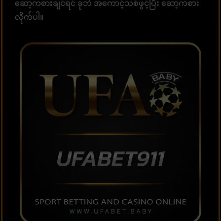
ဆော့ကစားချင်ရင် ခုဘဲ အကောင့်သစ်ဖွင့်ပြီး ဆော့ကစား
လိုက်ပါ။