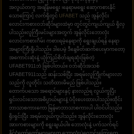
အလွယ်တကူ အချိန်မရွေး ၊နေရာမရွေး ဆော့ကစားနိုင်
သောကြောင့် လက်ရှိတွင်
UFABET
သည် အွန်လိုင်း
လောင်းကစားဝဘ်ဆိုဒ်များထဲမှာ တွင်တွင်ကျယ်ကျယ် ရှိလှ
ပါသည်။လူကြီးမင်းများအတွက် အွန်လိုင်းဘောလုံး
လောင်းကစားဂိမ်း ကစားရမဲ့နေရာကို ရွေးချယ်ရန် နေရာ
အများကြီးရှိပါသည်။ ဒါပေမဲ့ ဒီနေ့မိတ်ဆက်ပေးမှာကတော့
အကောင်းဆုံးနဲ့ ယုံကြည်စိတ်ချရဆုံးဖြစ်တဲ့
UFABET911ဘဲ ဖြစ်ပါတယ်။ ဝဘ်ဆိုဒ်အသစ်
UFABET911သည် ဆန်းသစ်ပြီး အရမ်းလူကြိုက်များလာ
သည်ကို လူတိုင်း သတိထားမိမည် ဖြစ်ပါသည်။
တောက်ပသော အရောင်များနှင့် နားလည်ရ လွယ်ကူပြီး
ရှင်းလင်းသောအဓိပ္ပာယ်များနဲ့ ပံပိုးပေးထားပါသည်။ထိုင်း
ဘာသာစကားကော မြန်မာဘာသာစကားပါ ပါဝင်ပါသည်။
ရိုးရှင်းပြီး အရမ်းလွယ်ကူပါသည်။ အွန်လိုင်းဘောလုံး
အားကစားများကို ရွေးချယ်ပါ။ ဘောလုံးနဲ့ ပက်သက်ရင်
နိုင်ငံတော်တော်များများက ဘောလုံးပွဲလောင်းကြေးတွေ