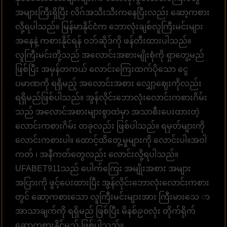
အများကြီးရှိပြီး လိဂ်အသီးသီးကနေပြီးလည်း ဆော့ကစား
လို့ရပါသည်။ မြန်မာနိုင်ငံက ဘောလုံးချစ်လူကြီးမင်းများ
အနေနဲ့ ကစားနိုင်ရန် ဝဘ်ဆိုဒ်ကို ဖန်တီးထားပါသည်။
လူကြီးမင်းတို့သည် အလောင်းအစားမျိုးစုံကို ရှာတွေ့မည်
ဖြစ်ပြီး အမှန်တကယ် လောင်းကြေးထက်ပိုသော ငွေ
ပမာဏကို ရရှိမည့် အလောင်းအစား လျှော့ဈေးကိုလည်း
ရရှိမည်ဖြစ်ပါသည်။ အွန်လိုင်းဘောလုံးလောင်းကစားဂိမ်း
သည် အလောင်အစားများစွာထဲမှာ အသာစီးပေးထားတဲ့
လောင်းကစားဂိမ်း တခုလည်း ဖြစ်ပါသည်။ ရမှတ်များကို
လောင်းကစားပါ။ ထောင့်ထိတွေ့မှုများကို လောင်းပါ။အဝါ
ကတ် ၊ အနီကတ်တွေလည်း လောင်းလို့ရပါသည်။
UFABET911သည် ပေါက်ကြေး အမျိုးအစား အများ
အပြားကို ဖွင့်ပေးထားပြီး အွန်လိုင်းဘောလုံးလောင်းကစား
တွင် ဆော့ကစားသော လူကြီးမင်းများအား ကြီးမားသေ ာ
အာသာချက်ကို ရရှိမည် ဖြစ်ပြီး မိနစ်၉၀လုံး တိုက်ရိုက်
ဆော့ကစားနိုင်မည် ဖြစ်ပါသည်။