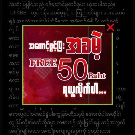
အသုံးပြုနိုင်သည့် ဝန်ဆောင်မှုတစ်ခုဟု ယူဆပါသည်။
UFABET
တွင် ဝန်ဆောင်မှုနှင့် အကြံဉာဏ်များ ပေးဆောင်
ရန် အရည်အချင်းပြည့်မီသော အဖွဲ့တစ်ဖွဲ့ရှိပြီး တစ်ရက်
လျှင် 24 နာရီ အကြံဉာဏ်များ ပေးဆောင်နိုင်ပါသည်။ အ
ကောင့်ထဲဝင်လာပြီး လောင်းကစားဂိမ်းများကို ရွေးချယ်
ကစားပါ။ အချိန်နှင့်တစ်ပြေးညီ လောင်းကစားနိုင်သော
စနစ်ဖြစ်ပါတယ်။ အလောင်းအစားရွေးချယ်ရန်
အဆင်သင့်ဖြစ်နေပါပြီ။ ထိထိရောက်ရောက် မြန်ဆန်ပြီး
စစ်မှန်သော ပေးချေမှုများ၊ နံပါတ် 1 တိုက်ရိုက်ဘောလုံး
လောင်းကစားဝက်ဘ်ဆိုက် UFABET သည် လူအ
များ၏နှလုံးသားကို အနိုင်ယူသည်။ အွန်လိုင်းလောင်းကစား
ဂိမ်းများကို အချိန်မရွေးကစားရန် ဝန်ဆောင်မှုပေးတဲ့အဖွဲ့
ကအမြဲ စောင့်ဆိုင်းနေပါတယ်။ အွန်လောင်းကစားဂိမ်းပျော်
စရာတွင်ပါဝင်ဆင်နွဲပါ။ကျွန်ုပ်တို့သည် အောက်ပါအတိုင်း
ကျွန်ုပ်တို့၏ဝဘ်ဆိုဒ်မှာ ကစားရန် ဆုံးဖြတ်ရန် သင့်အတွက်
အမျိုးမျိုးသော အကျိုးကျေးဇူးများကို စုစည်းထား