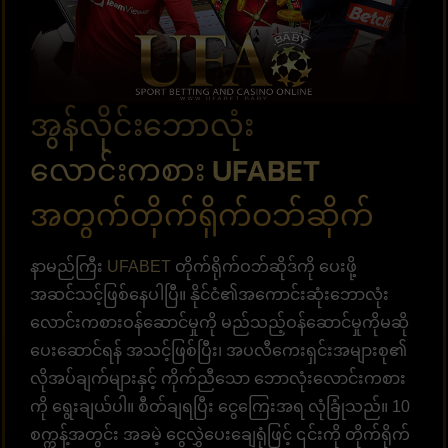
အွန်လိုင်းဘောလုံး
လောင်းကစား UFABET
အတွက်တိုက်ရိုက်ဝဘ်ဆိုက်
နာမည်ကြီး
UFABET
တိုက်ရိုက်ဝဘ်ဆိုဒ်ကို ပေးဖို့
အဆင်သင့်ဖြစ်နေပါပြီ။ နိုင်ငံ၏အကောင်းဆုံးဘောလုံး
လောင်းကစားဝန်ဆောင်မှုကို မည်သည့်ဝန်ဆောင်မှုကိုမဆို
ပေးဆောင်ရန် အသင့်ဖြစ်ပြီး၊ အပလီကေးရှင်းအများစု၏
လိုအပ်ချက်များနှင့် ကိုက်ညီသော ဘောလုံးလောင်းကစား
ကို ရွေးချယ်ပါ။ စီတ်ချရပြီး ငွေကြေးအရ လုံခြုံသည်။ 10
စက္ကန့်အတွင်း အခမဲ့ ငွေလွှဲပေးချေရုံဖြင့် ၎င်းကို တိုက်ရိုက်