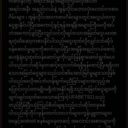
ကစားနိုင်တဲ့ အရင်းအနှီးအများကြီးမလိုအပ်ဘဲ
အရင်းအနှီး အနည်းငယ်နဲ့ အွန်လိုင်းဘောလုံးလောင်းကစား
ဂိမ်းများ ၊ အွန်လိုင်းအားကစားဂိမ်းများတွင်အလွယ်တကူ
ငွေရှာနိုင်ပါပြီ။အကောင့်ဖွင့်ရန်အချိန်အများကြီးမလိုအပ်
ဘဲအကောင့်ဖွင့်ပြီးလျှင်သင်လိုချင်သောအမြတ်ငွေပမာဏ
ရတဲ့ထိဆော့ကစားနိုင်ပါသည်။ငွေထုတ်လိုလျှင်ဝဘ်ဆိုဒ်
ဝန်ဆောင်မှုများကိုဆက်သွယ်ပြီးအချိန်အနည်းငယ်စောင့်
ပေးရုံနဲ့ငွေထုတ်ဝန်ဆောင်မှုကိုလျှင်မြန်စွာဆောင်ရွက်ပေး
ပါသည်။ဝဘ်ဆိုဒ်မှတဆင့်ငွေလက်ခံရရှိရန်စောင့်ပြီးရရှိလာ
သောအမြတ်ငွေများသည်သင်၏အောင်မြင်မှုများသာဖြစ်
ပါသည်။မလိုအပ်ဘဲဟန်ချက်မညီခြင်းများ၊အလှည့်အ
ပြောင်းလုပ်တာမျိုးမရှိဘဲအနိုင်ရရှိသည်အမြတ်ငွေများကို
ချက်ချင်းထုတ်ပေးသောကြောင့်UFABET911သည်
တည်ငြိမ်ပြီးယုံကြည်စိတ်ချရသည့်ဝဘ်ဆိုဒ်တခုဖစ်
ပါသည်။မိုဘိုင်းဖုန်း၊တက်ဘလက်များ၊ကွန်ပျူတာများ၊
iosနှင့်android စနစ်များမှတဆင့် အလောင်းအစားများကို