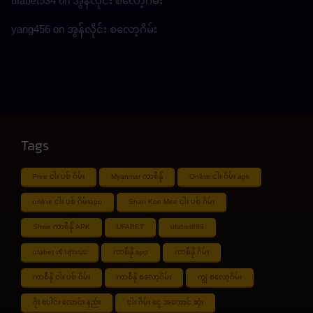
ufabet534
on
အွန်လိုင်း စလော့ဂိမ်း
yang456
on
အွန်လိုင်း စလော့ဂိမ်း
Tags
Free ငါး ပစ် ဂိမ်း
Myanmar ကာစီနို
Online ငါး ဂိမ်း apk
online ငါး ပစ် ဂိမ်းapp
Shan Koe Mee ငါး ပစ် ဂိမ်း
Shwe ကာစီနို APK
UFABET
ufabet888
ufabet เข้าสู่ระบบ
ကာစီနို app
ကာစီနို ဂိမ်း
ကာစီနို ငါး ပစ် ဂိမ်း
ကာစီနို စလော့ဂိမ်း
ကျွဲ စလော့ဂိမ်း
ဂိုး ပေါင်း လောင်း နည်း
ငါး ဂိမ်း ငွေ အကောင် ဆုံး