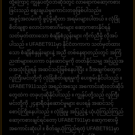
ထို့ကြောင့် ကျွန်ုပ်တို့ဝဘ်ဆိုဒ်တွင် လာရောက်ဆော့ကစား
ခြင်းသည် ရွေးချယ်မှုကောင်းတခုဖြစ်ပါသည်။
အခွင့်အလမ်းကို ဖွင့်မို့ဆိုတာ အရမ်းများပါတယ် ။ လုံခြုံ
စိတ်ချစွာ လောင်းကစားဂိမ်းများ ဆော့ကစားနိုင်ရန်
သတ်မှတ်ထားသော စံချိန်စံညွန်းများ ကိုက်ညီမို့ လိုအပ်
ပါသည် ။ UFABET911မှာ နိုင်ငံတကာက သတ်မှတ်ထား
သော စံချိန်စံနှုန်းများနဲ့ အညီ တစ်နေရာတည်းတွင် အကြံ
ညဏ်များပေးကာ ဝန်ဆောင်မှုကို တတ်နိုင်သမျှ အပြည့်အ
ဝအသုံးပြုရန် အဆင်သင့်ဖြစ်နေပါပြီး ။ ဒီအချက်တွေက
လူကြီးမင်းတို့ကို လုံခြုံစိတ်ချရမှုကို ပေးစွမ်းနိုင်ပါသည် ။
UFABET911သည် အရည်အသွေး အကောင်းဆုံးဝဘ်ဆိုဒ်
တွေထဲက တခုဟုဆိုနိုင်ပါသည် ။ ကျွန်ုပ်တို့သည် လူကြီး
မင်းတို့ကို ၂၄နာရီဝန်ဆောင်မှုများ ပေးရန် အဆင်သင့်
စောင့်ကြိုနေပါသည် ။ လုံခြုံမှု အပြည့်နဲ့ ယုံယုံကြည်ကြည်
ဆော့ကစားချင်ရင်တော့ UFABET911မှာ ဆော့ကစားမို့
အကောင်းဆုံးပါ ။ စိတ်ချယုံကြည်ရတဲ့ UFABET911မှာ