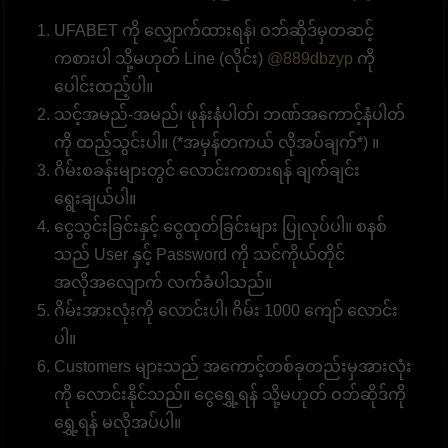
UFABET ကို လျှောက်ထားရန်၊ ဝဘ်ဆိုဒ်မှတဆင့်
ကစားပါ သို့မဟုတ် Line (လိုင်း)
@889dbzyp
ကို
ပေါင်းထည့်ပါ။
သင့်အမည်-အမည်၊ ဖုန်းနံပါတ်၊ ဘဏ်အကောင့်နံပါတ်
ကို ထည့်သွင်းပါ။ (*အမှန်တကယ် လိုအပ်ချက်*) ။
ဂိမ်းစခန်းများတွင် လောင်းကစားရန် ချက်ချင်း
ရွေးချယ်ပါ။
ငွေသွင်းခြင်းနှင့် ငွေထုတ်ခြင်းများ ပြုလုပ်ပါ။ စနစ်
သည် User နှင့် Password ကို သင်ကိုယ်တိုင်
အလိုအလျောက် လက်ခံပါသည်။
ဂိမ်းအားလုံးကို လောင်းပါ၊ ဂိမ်း 1000 ကျော် လောင်း
ပါ။
Customers များသည် အကောင့်တစ်ခုတည်းမှအားလုံး
ကို လောင်းနိုင်သည်။ ငွေရွှေ့ရန် သို့မဟုတ် ဝဘ်ဆိုဒ်ကို
ရွှေ့ရန် မလိုအပ်ပါ။