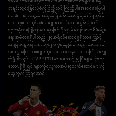
အလွယ်တကူဆော့ကစားနိုင်ပါသည်။ဝဘ်စာမျက်ပေါ်ရှိ
စာရင်းသွင်းခြင်းပုံစံကိုဖြည့်သွင်းကြည့်ပါ။အဆင်မပြေပါ
ကadminများသို့ဆက်သွယ်ပြီးဝန်ဆောင်မှုများကိုရယူနိုင်
ပါသည်။ဝဘ်ဆိုဒ်adminများကသင့်၏မေးခွန်းများကို
ဂရုတစိုက်ဖြေကြားပေးမှာဖြစ်ပြီးကျွမ်းကျင်သောစီမံခန့်ခွဲ
ရေးအဖွဲံတခုရှိပါသည်။၂၄နာရီဝန်ဆောင်မှုရှိတာကြောင့်
အချိန်မရွေးဝန်ဆောင်မှုများကိုရယူနိုင်ပါသည်။ယနေ့အခါ
အတွေ့အကြုံသစ်များကိုပေးဆောင်ရန်သင့်အားကြိုဆိုလျှ
က်ရှိပါသည်။UFABET911မှာအကောင့်ဖွင့်ပြီးများပြားလှ
သောပရိုမိုးရှင်းများကိုရယူကာအပိုဆုလက်ဆောင်များကို
ရယူလိုက်ကြရအောင်။