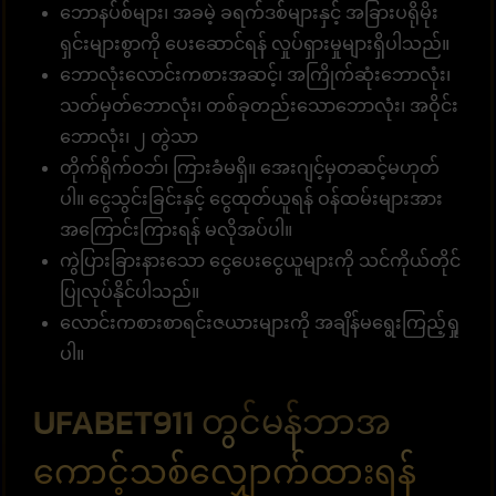
ဘောနပ်စ်များ၊ အခမဲ့ ခရက်ဒစ်များနှင့် အခြားပရိုမိုး
ရှင်းများစွာကို ပေးဆောင်ရန် လှုပ်ရှားမှုများရှိပါသည်။
ဘောလုံးလောင်းကစားအဆင့်၊ အကြိုက်ဆုံးဘောလုံး၊
သတ်မှတ်ဘောလုံး၊ တစ်ခုတည်းသောဘောလုံး၊ အဝိုင်း
ဘောလုံး၊ ၂ တွဲသာ
တိုက်ရိုက်ဝဘ်၊ ကြားခံမရှိ။ အေးဂျင့်မှတဆင့်မဟုတ်
ပါ။ ငွေသွင်းခြင်းနှင့် ငွေထုတ်ယူရန် ဝန်ထမ်းများအား
အကြောင်းကြားရန် မလိုအပ်ပါ။
ကွဲပြားခြားနားသော ငွေပေးငွေယူများကို သင်ကိုယ်တိုင်
ပြုလုပ်နိုင်ပါသည်။
လောင်းကစားစာရင်းဇယားများကို အချိန်မရွေးကြည့်ရှု
ပါ။
UFABET911 တွင်မန်ဘာအ
ကောင့်သစ်လျှောက်ထားရန်