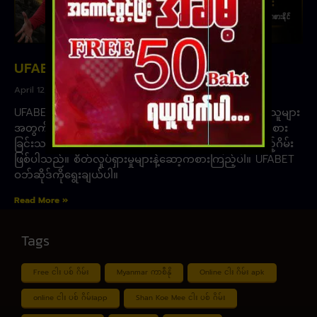
UFABET911
April 12, 2023
UFABET911 သည် အွန်လိုင်းလောင်းကစားဂိမ်းဆော့ကစားသူများ
အတွက် အကောင်းဆုံးဂိမ်းဖြစ်ပါသည်။ဘောလုံးလောင်းကစား
ခြင်းသည် ကျွမ်းကျင်မှုအပေါ် မူတည်ပြီး ဝင်ငွေရရှိစေသည့်ဂိမ်း
ဖြစ်ပါသည်။ စိတ်လှုပ်ရှားမှုများနဲ့ဆော့ကစားကြည့်ပါ။ UFABET
ဝဘ်ဆိုဒ်ကိုရွေးချယ်ပါ။
Read More »
Tags
Free ငါး ပစ် ဂိမ်း
Myanmar ကာစီနို
Online ငါး ဂိမ်း apk
online ငါး ပစ် ဂိမ်းapp
Shan Koe Mee ငါး ပစ် ဂိမ်း