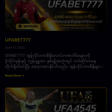
UFABET777
April 17, 2023
UFABET777 အွန်လိုင်းကာစီနိုလောင်းကစားဂိမ်းများကို
မိုဘိုင်းဖုန်းနှင့် ကွန်ပျူတာ နှစ်မျိုးစလုံးတွင် ဝဘ်ဆိုဒ်ကနေ
တိုက်ရိုက်ဝင်ပြီး ဆော့ကစားနိုင်ပါသည်။ အွန်လိုင်းကာစီနိုများ ၊
Read More »