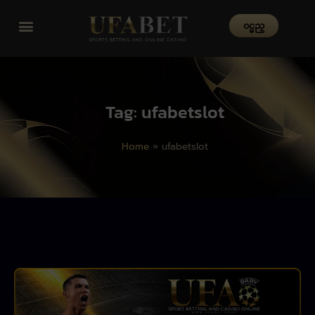
၀င္မည္
Tag: ufabetslot
Home
»
ufabetslot