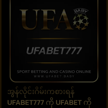
အွန်လိုင်းဂိမ်းကစားရန်
UFABET777 ကို UFABET ကို