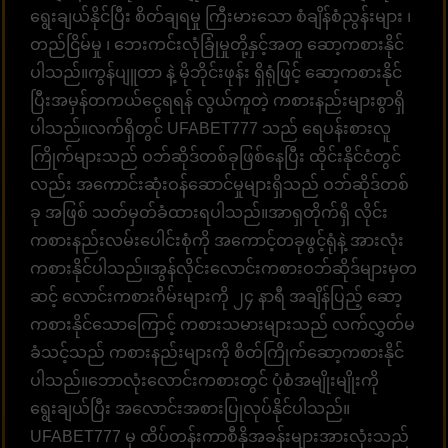
ရွေးချယ်နိုင်ပြီး စိတ်ချရမှု ကြီးမားသော စံချိန်စံညွန်းများ ၊
တည်ငြိမ်မှု ၊ ဘေးကင်းလုံခြုံမှုတို့နှင့်အတူ ဆော့ကစားနိုင်
ပါသည်။ကွန်ပျူတာ နဲ့ မိုဘိုင်းဖုန်း ရှိရုံဖြင့် ဆော့ကစားနိုင်
ပြီးအမှန်တကယ်ငွေရရန် လွယ်ကူတဲ့ ကစားနည်းများစွာရှိ
ပါသည်။လက်ရှိတွင် UFABET777 သည် ရေပန်းစားလူ
ကြိုက်များသည် ဝဘ်ဆိုဒ်တစ်ခုဖြစ်နေပြီး ထိုင်းနိုင်ငံတွင်
လည်း အကောင်းဆုံးဝန်ဆောင်မှုများရှိသည် ဝဘ်ဆိုဒ်တစ်
ခု အဖြစ် သတ်မှတ်ခံထားရပါသည်။အာရှတိုက်ရှိ လိုင်း
ကစားနည်းလမ်းပေါင်းစုံကို အကောင့်တခုဖွင့်ရုံနဲ့ အားလုံး
ကစားနိုင်ပါသည်။အွန်လိုင်းလောင်းကစားဝဘ်ဆိုဒ်များမှတ
ဆင့် လောင်းကစားဂိမ်းများကို ၂၄ နာရီ အချိန်ပြည့် ဆော့
ကစားနိုင်သောကြောင့် ကစားသမားများသည် လက်လွှတ်မ
ခံသင့်သည် ကစားနည်းများကို စိတ်ကြိုက်ဆော့ကစားနိုင်
ပါသည်။ဘောလုံးလောင်းကစားတွင် ပုံစံအမျိုးမျိုးကို
ရွေးချယ်ပြီး အလောင်းအစားပြုလုပ်နိုင်ပါသည်။
UFABET777 မှ ထိပ်တန်းကာစီနိုအခန်းများအားလုံးသည်