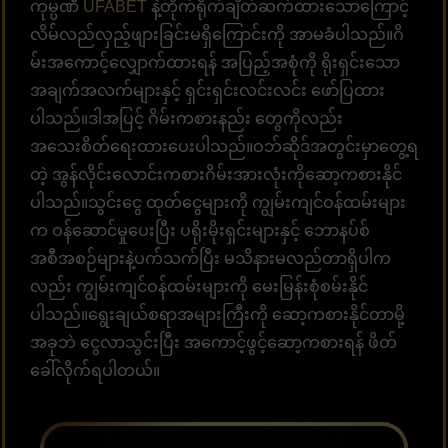
ကုမ္ပဏီ
UFABET
နဲ့တိုက်ရိုက်ချိတ်ဆက်ထားသောကြောင့်
လိမ်လည်လှည့်ဖျားခြင်းမရှိကြောင်းကို အာမခံပါသည်။ဂိ
မ်းအကောင့်လျှောက်ထားရန် အပြည့်အစုံကို ရိုးရှင်းသော
အချက်အလက်များနှင့် ရှင်းရှင်းလင်းလင်း ဖော်ပြထား
ပါသည်။ဒါအပြင့် ဂိမ်းကစားနည်း တွေကိုလည်း
အသေးစိတ်ရေးထားပေးပါသည်။ဝဘ်ဆိုဒ်အတွင်းမှာတွေ့ရ
တဲ့ အွန်လိုင်းလောင်းကစားဂိမ်းအားလုံးကိုဆော့ကစားနိုင်
ပါသည်။သွင်းငွေ ထုတ်ငွေများကို ကျွမ်းကျင်ဝန်ထမ်းများ
က ဝန်ဆောင်မှုပေးပြီး ပရိုးမိုးရှင်းများနှင့် ဘောနပ်စ်
အစီအစဉ်များနဲ့ပက်သက်ပြီး မသိနားမလည်တာရှိပါက
လည်း ကျွမ်းကျင်ဝန်ထမ်းများကို မေးမြန်းစုံစမ်းနိုင်
ပါသည်။ရွေးချယ်စရာအများကြီးကို ဆော့ကစားနိုင်တာမို့
အခုဘဲ ငွေလာသွင်းပြီး အကောင့်ဖွင့်ဆော့ကစားရန် ဖိတ်
ခေါ်လိုက်ရပါတယ်။