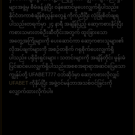
များအဖွဲ့မှ စီမံခန့်ခွဲပြီး ဝန်ဆောင်မှုပေးလျှက်ရှိပါသည်။
နိုင်ငံတကာစံချိန်စံညွန်းတွေနဲ့ ကိုက်ညီပြီး လုံခြုံစိတ်ချရ
ပါသည်။တရက်မှာ ၂၄ နာရီ အချိန်ပြည့် ဆော့ကစားနိုင်ပြီး
ကစားသမားတစ်ဉီးဆီတိုင်းအတွက် ထူးခြားသော
အတွေ့အကြုံများကို ပေးဆောင်ကာ ဆော့ကစားသူများ၏
လိုအပ်ချက်များကို အစဉ်တစိုက် ဂရုစိုက်ပေးလျှက်ရှိ
ပါသည်။ ပရိုမိုးရှင်းများ ၊ သတင်းများကို အချိန်တိုင်း မွန်းမံ
ပြင်ဆင်ပေးလျှက်ရှိပါသည်။အစစအရာရာအဆင်ပြေသော
ကျွန်ုပ်တို့ UFABET777 ဝဘ်ဆိုဒ်မှာ ဆော့ကစားလိုလျှင်
UFABET
ကိုနှိပ်ပြီး အဖွဲ့ဝင်မန်ဘာအသစ်ဝင်ခြင်းကို
လျှောက်ထားလိုက်ပါ။