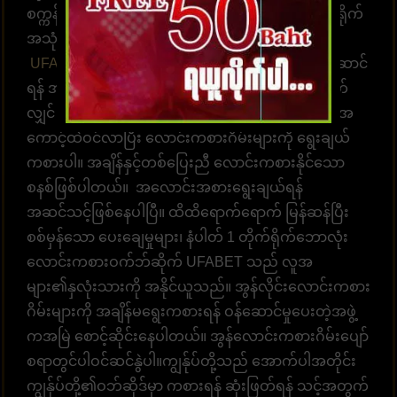
စက္ကန့်အတွင်း အခမဲ့ ငွေလွှဲပေးချေရုံဖြင့် ၎င်းကို တိုက်ရိုက်
အသုံးပြုနိုင်သည့် ဝန်ဆောင်မှုတစ်ခုဟု ယူဆပါသည်။
UFABET
တွင် ဝန်ဆောင်မှုနှင့် အကြံဉာဏ်များ ပေးဆောင်
ရန် အရည်အချင်းပြည့်မီသော အဖွဲ့တစ်ဖွဲ့ရှိပြီး တစ်ရက်
လျှင် 24 နာရီ အကြံဉာဏ်များ ပေးဆောင်နိုင်ပါသည်။ အ
ကောင့်ထဲဝင်လာပြီး လောင်းကစားဂိမ်းများကို ရွေးချယ်
ကစားပါ။ အချိန်နှင့်တစ်ပြေးညီ လောင်းကစားနိုင်သော
စနစ်ဖြစ်ပါတယ်။ အလောင်းအစားရွေးချယ်ရန်
အဆင်သင့်ဖြစ်နေပါပြီ။ ထိထိရောက်ရောက် မြန်ဆန်ပြီး
စစ်မှန်သော ပေးချေမှုများ၊ နံပါတ် 1 တိုက်ရိုက်ဘောလုံး
လောင်းကစားဝက်ဘ်ဆိုက် UFABET သည် လူအ
များ၏နှလုံးသားကို အနိုင်ယူသည်။ အွန်လိုင်းလောင်းကစား
ဂိမ်းများကို အချိန်မရွေးကစားရန် ဝန်ဆောင်မှုပေးတဲ့အဖွဲ့
ကအမြဲ စောင့်ဆိုင်းနေပါတယ်။ အွန်လောင်းကစားဂိမ်းပျော်
စရာတွင်ပါဝင်ဆင်နွဲပါ။ကျွန်ုပ်တို့သည် အောက်ပါအတိုင်း
ကျွန်ုပ်တို့၏ဝဘ်ဆိုဒ်မှာ ကစားရန် ဆုံးဖြတ်ရန် သင့်အတွက်