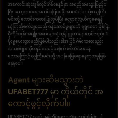
အကောင်းဆုံးအွန်လိုင်းဂိမ်းစနစ်မှာ အရည်အသွေးပြည့်ဝ
ပြီး ဆော့ကစားရအဆင်ပြေစေဖို့ အာမခံပါသည်။ လူကြီး
မင်းတို့ လောင်းကစားပြုလုပ်ပြီး ငွေရှာရလွယ်ကူစေရန်
ယုံကြည်စိတ်ချရသည် ဝန်ဆောင်မှုများကို ရရှိစေမှာဖြစ်ပြီး
မိုဘိုင်းဖုန်းအမျိုးအစားများနဲ့ ကွန်ပျူတာများတွင်လည်း ပံ
ပိုးမှုပေးသွားမည်ဖြစ်ပါသည်။ဒါအပြင် ဂိမ်းကစားနည်း
အသစ်များကိုလည်းအစဉ်တစိုက် ဖန်တီးပေးနေ
သောကြောင့် လူကြီးမင်းတို့ အပန်းဖြေစရာနေရာတခုဖြစ်
နေမှာပါ။
Agent များဆီမသွားဘဲ
UFABET777 မှာ ကိုယ်တိုင် အ
ကောင့်ဖွင့်လိုက်ပါ။
UFABET777 သည် အွန်လိုင်းဘောလုံးလောင်းခြင်း ၊ ပါ