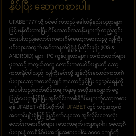
နှိပ်ပြီး ဆော့ကစားပါ။
UFABET777 သို့ ဝင်ပေါက်သည် ခေါတ်မှီနည်းပညာများ
ဖြင့် ဖန်တီးထားပြီး ဂိမ်းအသစ်အဆန်းများကို ထည့်သွင်း
ထားပါသည်။လောင်းကစားဂိမ်းဆော့ကစားသည့် လူကြီး
မင်းများအတွက် အင်တာနက်ရှိရုံနဲ့ မိုဘိုင်းဖုန်း (IOS &
ANDROID) များ ၊ PC ကွန်ပျူတာများ ၊ တက်ဘလက်များ
မှတဆင့် အလွယ်တကူ လောင်းကစားဂိမ်းများကို ဆော့
ကစားနိုင်ပါသည်။လူကြီးမင်းတို့ အွန်လိုင်းလောင်းကစားဂိ
မ်းများဆော့ကစားလိုလျှင် အကောင့်ဖွင့်ပြီး ငွေသွင်းရန်လို
အပ်ပါသည်။ဝဘ်ဆိုဒ်စာမျက်နှာမှ အလိုအလျှောက် ငွေ
ဖြည့်ပေးမှာဖြစ်ပြီး အွန်လိုင်းကာစီနိုဂိမ်းများကိုဆော့ကစား
ရန် UFABET ကိုနှိပ်လိုက်ပါ။
UFABET
တွင် သင့်အတွက်
အရောင်မျိုးစုံဖြင့် ပြည့်နက်နေသော အွန်လိုင်းဘောလုံး
လောင်းကစားဂိမ်းများ ၊ ဘေကာရက် ၊ကျားနဂါး ၊ စလော့ဂိ
မ်းများနဲ့ ကာစီနိုဂိမ်းအမျိုးအစားပေါင်း ၁၀၀၀ ကျော်ကို