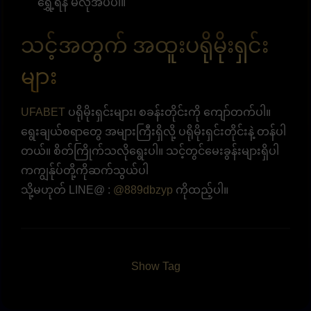
ရွှေ့ရန် မလိုအပ်ပါ။
သင့်အတွက် အထူးပရိုမိုးရှင်း
များ
UFABET
ပရိုမိုးရှင်းများ၊ စခန်းတိုင်းကို ကျော်တက်ပါ။
ရွေးချယ်စရာတွေ အများကြီးရှိလို့ ပရိုမိုးရှင်းတိုင်းနဲ့ တန်ပါ
တယ်။ စိတ်ကြိုက်သလိုရွေးပါ။ သင့်တွင်မေးခွန်းများရှိပါ
ကကျွန်ုပ်တို့ကိုဆက်သွယ်ပါ
သို့မဟုတ် LINE@ :
@889dbzyp
ကိုထည့်ပါ။
Show Tag