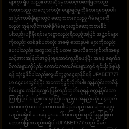
များစွာ ရှိပါသည်။ ဝဘ်ဆိုဒ်မှတဆင့်ကစားခြင်းသည်
ကစားသည့် တလျှောက်လုံး ပျော်ရွင်မှုကိုခံစားရစေမှာပါ။
အပြင်ကာစီနိုများတွင် ဆော့ကစားရသည့် ဂိမ်းများကို
လည်း အွန်းလိုင်းကာစီနိုဂိမ်းများတွင်ဆော့ကစားနိုင်
ပါသည်။ပရိုမိုးရှင်းများစွာလည်းရှိသည့်အပြင် အဖွဲ့ဝင်များ
ကိုလည်း တစ်နှစ်ပတ်လုံး အခမဲ့ ဘောနပ်စ် များကိုလည်း
ပေးပါသည်။ အထူးသဖြင့် ပထမ အပလီကေးရှင်း၏အစမှ
သင့်အားအမြတ်အစွန်းရအောင်ကူညီပေးပြီး အခမဲ့ ခရက်ဒ
စ်ကဒ်များကို်ည်း လောင်းကစားဂိမ်းများတွင် ရင်းနှီးမြုပ်နှံ
ရန် သုံးစွဲနိုင်ပါသည်။လွယ်ကူစွာငွေရှာနိုင်ရန် UFABET777
မှာ ငွေပေးသွင်းပြီး အကောင့်ဖွင့်လိုက်ပါ။ အွန်လိုင်းကာစီနို
ဂိမ်းများ အနိုင်ရလျှင် ပြန်လည်ထုတ်ယူရန် စက္ကန့်ပိုင်းသာ
ကြာမြင့်ပါသည်။အရေးကြီးသည်မှာ အနည်းဆုံး ငွေထုတ်
ပမာဏကို မသတ်မှတ်ထားပါ၊မည်သည့် အခ ကြေးငွေမှ
လည်းမရှိပါ၊ပေးချေမှုအပေါ်တွင်လည်း ရာခိုင်နှုန်းဖြတ်
တောက်ခြင်းလည်းမရှိပါ။UFABET777 သည် မိခင်