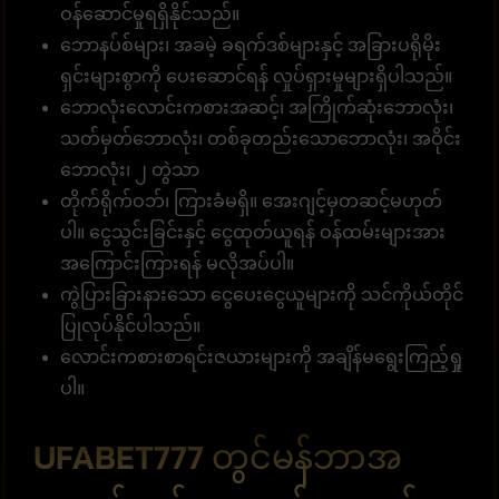
ဝန်ဆောင်မှုရရှိနိုင်သည်။
ဘောနပ်စ်များ၊ အခမဲ့ ခရက်ဒစ်များနှင့် အခြားပရိုမိုး
ရှင်းများစွာကို ပေးဆောင်ရန် လှုပ်ရှားမှုများရှိပါသည်။
ဘောလုံးလောင်းကစားအဆင့်၊ အကြိုက်ဆုံးဘောလုံး၊
သတ်မှတ်ဘောလုံး၊ တစ်ခုတည်းသောဘောလုံး၊ အဝိုင်း
ဘောလုံး၊ ၂ တွဲသာ
တိုက်ရိုက်ဝဘ်၊ ကြားခံမရှိ။ အေးဂျင့်မှတဆင့်မဟုတ်
ပါ။ ငွေသွင်းခြင်းနှင့် ငွေထုတ်ယူရန် ဝန်ထမ်းများအား
အကြောင်းကြားရန် မလိုအပ်ပါ။
ကွဲပြားခြားနားသော ငွေပေးငွေယူများကို သင်ကိုယ်တိုင်
ပြုလုပ်နိုင်ပါသည်။
လောင်းကစားစာရင်းဇယားများကို အချိန်မရွေးကြည့်ရှု
ပါ။
UFABET777 တွင်မန်ဘာအ