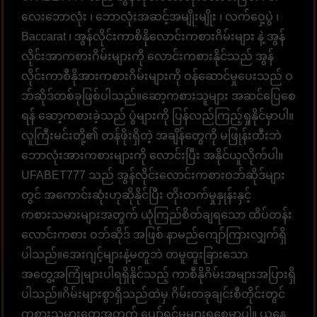
လေးဘောလုံး ၊ ဘောလုံးအဆင့်အမျိုးမျိုး ၊ လက်ဝှေ့ပွဲ ၊
Baccarat ၊ အွန်လိုင်းကာစိနိုလောင်းကစားဂိမ်းများ နဲ့ အွန်
လိုင်းအာကစားဂိမ်းများကို လောင်းကစားနိုင်သည် အွန်
လိုင်းကာစီနိုအားကစားဂိမ်းများကို ဝန်ဆောင်မှုပေးသည် ဝ
ဘ်ဆိုဒ်တစ်ခုဖြစ်ပါသည်။ဆော့ကစားသူများ အဆင်ပြေစေ
ရန် ဆော့ကစားခဲ့သည် ပွဲများကို ပြန်လည်ကြည့်ရှုနိုင်မှာပါ။
လူကြီးမင်းတို့၏ တန်ဖိုးရှိတဲ့ အချိန်တွေကို မဖြုန်းတီးဘဲ
ဘောလုံးအားကစားများကို လောင်းပြီး အနိုင်ယူလိုက်ပါ။
UFABET777 သည် အွန်လိုင်းလောင်းကစားဝဘ်ဆိုဒ်များ
တွင် အကောင်းဆုံးဟုဆိုနိုင်ပြီး တိုးတက်မှုနှုန်းနှင့်
ကစားသမားများအတွက် ယုံကြည်စိတ်ချရသော ထိပ်တန်း
လောင်းကစား ဝဘ်ဆိုဒ် အဖြစ် နာမည်ကျော်ကြားလျှက်ရှိ
ပါသည်။အေးဂျင့်များနဲ့မတူဘဲ တမူထူးခြားသော
အတွေ့အကြုံများပါရရှိနိုင်သည့် ကာစီနိုဂိမ်းအများအပြားရှိ
ပါသည်။ဂိမ်းများစွာရှိသည်ထဲမှ ဂိမ်းတခုချင်းစီတိုင်းတွင်
ကစားသမားတွေအတွက် ပျော်ရွင်မှုများရစေမှာပါ။ ယနေ့