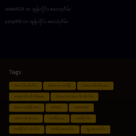
ufabet534
on
အွန်လိုင်း စလော့ဂိမ်း
yang456
on
အွန်လိုင်း စလော့ဂိမ်း
Tags
Free ငါး ပစ် ဂိမ်း
Myanmar ကာစီနို
Online ငါး ဂိမ်း apk
online ငါး ပစ် ဂိမ်းapp
Shan Koe Mee ငါး ပစ် ဂိမ်း
Shwe ကာစီနို APK
UFABET
ufabet888
ufabet เข้าสู่ระบบ
ကာစီနို app
ကာစီနို ဂိမ်း
ကာစီနို ငါး ပစ် ဂိမ်း
ကာစီနို စလော့ဂိမ်း
ကျွဲ စလော့ဂိမ်း