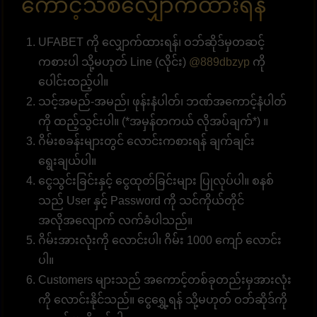
ကောင့်သစ်လျှောက်ထားရန်
UFABET ကို လျှောက်ထားရန်၊ ဝဘ်ဆိုဒ်မှတဆင့်
ကစားပါ သို့မဟုတ် Line (လိုင်း)
@889dbzyp
ကို
ပေါင်းထည့်ပါ။
သင့်အမည်-အမည်၊ ဖုန်းနံပါတ်၊ ဘဏ်အကောင့်နံပါတ်
ကို ထည့်သွင်းပါ။ (*အမှန်တကယ် လိုအပ်ချက်*) ။
ဂိမ်းစခန်းများတွင် လောင်းကစားရန် ချက်ချင်း
ရွေးချယ်ပါ။
ငွေသွင်းခြင်းနှင့် ငွေထုတ်ခြင်းများ ပြုလုပ်ပါ။ စနစ်
သည် User နှင့် Password ကို သင်ကိုယ်တိုင်
အလိုအလျောက် လက်ခံပါသည်။
ဂိမ်းအားလုံးကို လောင်းပါ၊ ဂိမ်း 1000 ကျော် လောင်း
ပါ။
Customers များသည် အကောင့်တစ်ခုတည်းမှအားလုံး
ကို လောင်းနိုင်သည်။ ငွေရွှေ့ရန် သို့မဟုတ် ဝဘ်ဆိုဒ်ကို