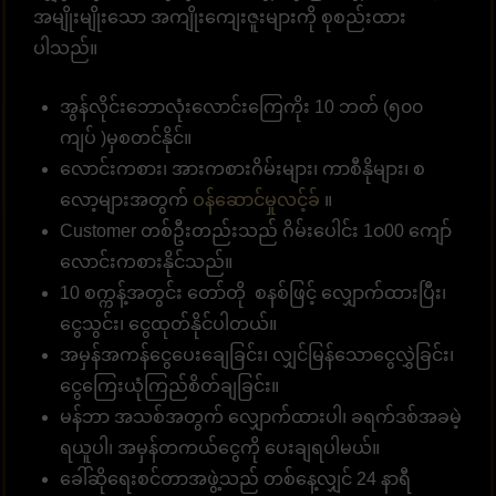
အမျိုးမျိုးသော အကျိုးကျေးဇူးများကို စုစည်းထား
ပါသည်။
အွန်လိုင်းဘောလုံးလောင်းကြေကိုး 10 ဘတ် (၅၀၀
ကျပ် )မှစတင်နိုင်။
လောင်းကစား၊ အားကစားဂိမ်းများ၊ ကာစီနိုများ၊ စ
လော့များအတွက်
ဝန်ဆောင်မှုလင့်ခ်
။
Customer တစ်ဦးတည်းသည် ဂိမ်းပေါင်း 1၀00 ကျော်
လောင်းကစားနိုင်သည်။
10 စက္ကန့်အတွင်း တော်တို စနစ်ဖြင့် လျှောက်ထားပြီး၊
ငွေသွင်း၊ ငွေထုတ်နိုင်ပါတယ်။
အမှန်အကန်ငွေပေးချေခြင်း၊ လျှင်မြန်သောငွေလွှဲခြင်း၊
ငွေကြေးယုံကြည်စိတ်ချခြင်း။
မန်ဘာ အသစ်အတွက် လျှောက်ထားပါ၊ ခရက်ဒစ်အခမဲ့
ရယူပါ၊ အမှန်တကယ်ငွေကို ပေးချရပါမယ်။
ခေါ်ဆိုရေးစင်တာအဖွဲ့သည် တစ်နေ့လျှင် 24 နာရီ