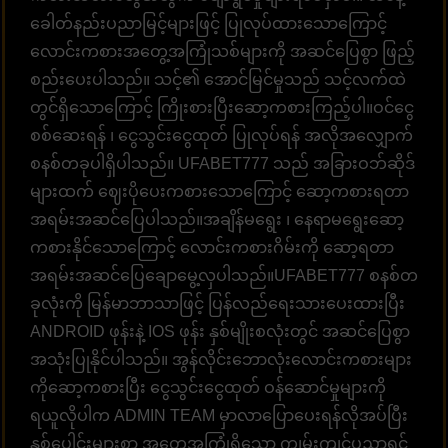
ခေါတ်နည်းပညာမြင့်များဖြင့် ပြုလုပ်ထားသောကြောင့်
လောင်းကစားအတွေ့အကြုံသစ်များကို အဆင်ပြေစွာ ဖြည့်
စည်းပေးပါသည်။ သင့်၏ အောင်မြင်မှုသည် သင့်လက်ထဲ
တွင်ရှိသောကြောင့် ကြိုးစားပြီးဆော့ကစားကြည့်ပါ။ဝင်ငွေ
စစ်ဆေးရန် ၊ ငွေသွင်းငွေထုတ် ပြုလုပ်ရန် အလိုအလျှောက်
စနစ်တခုပါရှိပါသည်။ UFABET777 သည် အခြားဝဘ်ဆိုဒ်
များထက် ဈေးပိုပေးကစားသောကြောင့် ဆော့ကစားရတာ
အရမ်းအဆင်ပြေပါသည်။အချိန်မရွေး ၊ နေရာမရွေးဆော့
ကစားနိုင်သောကြောင့် လောင်းကစားဂိမ်းကို ဆော့ရတာ
အရမ်းအဆင်ပြေချောမွေ့လှပါသည်။UFABET777 စနစ်တ
ခုလုံးကို မြန်မာဘာသာဖြင့် ပြန်လည်ရေးသားပေးထားပြီး
ANDROID ဖုန်းနဲ့ IOS ဖုန်း နှစ်မျိုးစလုံးတွင် အဆင်ပြေစွာ
အသုံးပြုနိုင်ပါသည်။ အွန်လိုင်းဘောလုံးလောင်းကစားများ
ကိုဆော့ကစားပြီး ငွေသွင်းငွေထုတ် ဝန်ဆောင်မှုများကို
ရယူလိုပါက ADMIN TEAM မှာလာပြောပေးရန်လိုအပ်ပြီး
နှစ်ပေါင်းများစွာ အတွေ့အကြုံရှိသော ကျွမ်းကျင်ပညာရှင်