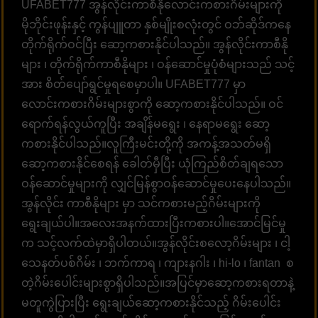
UFABET777 အွန်လိုင်းကာစီနိုလောင်းကစားဂိမ်းများကို
မိုဘိုင်းဖုန်းနှင့် ကွန်ပျူတာ နှစ်မျိုးစလုံးတွင် ဝဘ်ဆိုဒ်ကနေ
တိုက်ရိုက်ဝင်ပြီး ဆော့ကစားနိုင်ပါသည်။ အွန်လိုင်းကာစီနို
များ ၊ တိုက်ရိုက်ကာစီနိုများ ၊ ဝန်ဆောင်မှုပုံစံများသည် သင့်
အား စိတ်ပျော်ရွင်မှုရစေမှာပါ။ UFABET777 မှာ
လောင်းကစားဂိမ်းများစွာကို ဆော့ကစားနိုင်ပါသည်။ ဝင်
ရောက်ရန်လွယ်ကူပြီး အချိန်မရွေး ၊ နေရာမရွေး ဆော့
ကစားနိုင်ပါသည်။လူကြီးမင်းတို့ကို အကန့်အသတ်မရှိ
ဆော့ကစားနိုင်စေရန် ခေါတ်မှီပြီး ယုံကြည်စိတ်ချရသော
ဝန်ဆောင်မှုများကို လျှင်မြန်စွာဝန်ဆောင်မှုပေးနေပါသည်။
အွန်လိုင်း ကာစီနိုများ မှာ သင်ကစားမည့်ဂိမ်းများကို
ရွေးချယ်ပါ။အလေးအနက်ထားပြီးကစားပါ။အောင်မြင်မှု
က သင့်လက်ထဲမှာရှိပါတယ်။အွန်လိုင်းစလော့ဂိမ်းများ ၊ ငါ့
သေနတ်ပစ်ဂိမ်း ၊ ဘက်ကာရ ၊ ကျားနဂါး ၊ hi-lo ၊ fantan စ
တဲ့ဂိမ်းပေါင်းများစွာရှိပါသည်။အပြင်မှာဆော့ကစားရတာနဲ့
မတူကွဲပြားပြီး ရွေးချယ်ဆော့ကစားနိုင်သည့် ဂိမ်းပေါင်း