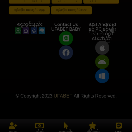
အွန်လိုင်း စလော့ဂိမ်းapp
အွန်လိုင်း စလော့ဂိမ်းfree
ငွေသွင်းနည်း
Contact Us
iOS၊ Android
UFABET.BABY
နှင့် PC နှစ်မျိုး
လုံးကို ပံ့ပိုး
ပေးသည်။
© Copyright 2023
UFABET
All Rights Reserved.