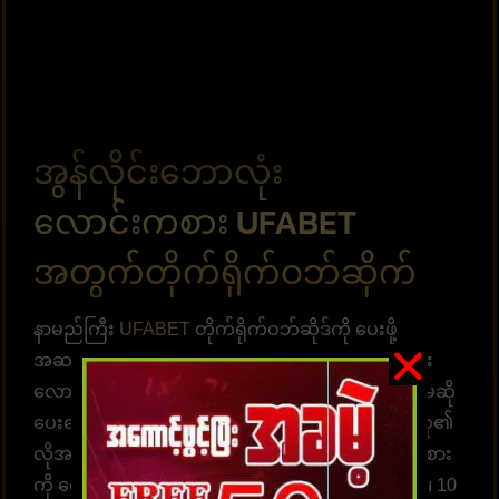
အွန်လိုင်းဘောလုံး
လောင်းကစား UFABET
အတွက်တိုက်ရိုက်ဝဘ်ဆိုက်
နာမည်ကြီး
UFABET
တိုက်ရိုက်ဝဘ်ဆိုဒ်ကို ပေးဖို့
အဆင်သင့်ဖြစ်နေပါပြီ။ နိုင်ငံ၏အကောင်းဆုံးဘောလုံး
လောင်းကစားဝန်ဆောင်မှုကို မည်သည့်ဝန်ဆောင်မှုကိုမဆို
ပေးဆောင်ရန် အသင့်ဖြစ်ပြီး၊ အပလီကေးရှင်းအများစု၏
လိုအပ်ချက်များနှင့် ကိုက်ညီသော ဘောလုံးလောင်းကစား
ကို ရွေးချယ်ပါ။ စီတ်ချရပြီး ငွေကြေးအရ လုံခြုံသည်။ 10