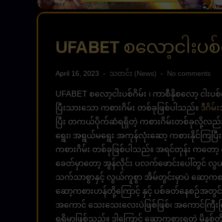
UFABET စလော့ငါးပစ်ဂ
April 16, 2023
သတင်း (News)
No comments
UFABET စလော့ငါးပစ်ဂိမ်း ၊ ကာစီနိုစလော့ ငါးပစ်
ပြီးသားသော ကစားဂိမ်း တစ်ခုဖြစ်ပါသည်။
ဒီဂိမ်း
ပြီး တကယ်ပိုက်ဆံရရှိတဲ့ ကစားဂိမ်းတစ်ခုလို့လည
ရွေး၊ အရွယ်မရွေး အကုန်လုံးဆော့ ကစားနိုင်က
ကစားဂိမ်း တစ်ခုဖြစ်ပါသည်။ အရင်တုန်း ကတော့ ကာစီ
ခေတ်မှာတော့ အွန်လိုင်း ပလက်ဖောင်းပေါ်တွင် လွယ
သက်သာစွာနှင့် လွယ်ကူစွာ အိမ်တွင်းမှာပဲ ဆော့ကစားန
ဆော့ကစားဟန်တို့ကြောင့် နှင့် ပစ်ခတ်နေစဉ်အတွင်း 
အကောင် သေးသေးလေးပဲဖြစ်ဖြစ်၊ အကောင်ကြီးကြီး
ရရှိမှာဖြစ်သည်။ ဒါကြောင့် ဆော့ကစားရတဲ့ မိနစ်တိုင