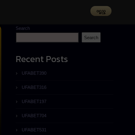
၀င္မည္
Search
Search
Recent Posts
UFABET390
UFABET316
UFABET197
UFABET704
UFABET531