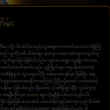
ိမ်း
ဂိမ်း (သို့) ငါးပစ်ဂိမ်းသည် လူအများက ကောင်းကောင်းသိရှိကြ
သည် လူတိုင်း၏ ပါးစပ်ဖျး၊ နားဝမှာ ဆော့ကစားရတာလွယ်ကူ
်း လူသိများခြင်းဖြစ်ပါသည်။ ကျား/မ မရွေး၊ လူမျိုးဘာသာမ
ြပြီး ခေတ်အဆက်ဆက်လည်း လူကြိုက်များ ရေပန်းစားလာတဲ့
နိုရုံမှာပဲ သွားရောက်ပြီး ဆော့ကစားနိုင်မှာ ဖြစ်ပြီး အခု
်ကူစွာဆော့ကစားနိုင်တာကြောင့် ပိုပြီးလို့တောင် သက်တောင့်
ိုင်မှာ ဖြစ်ပါသည်။ ပြီးတော့ ၎င်း၏ရိုးရှင်းပြီး လွယ်ကူတဲ့
အချိန်တိုင်းမှာ
jackpot
များကိုရရှိနိုင်ပါသေးသည်။ ငါး
ပဲဖြစ်ဖြစ် သေအောင် ပစ်ခတ်နိုင်လျှင်အားလုံးသည် ပိုက်ဆံ
်းမှာ ရင်ခုန်စိတ်လှုပ်ရှားစေမှာ အမှန်ပဲဖြစ်ပါသည်။ ဒါ့