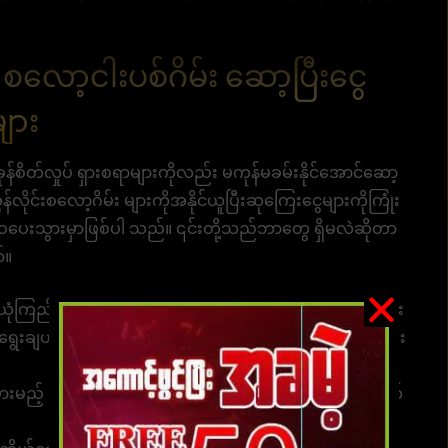
လော့ငါးပစ်ဂိမ်း ဆော့ပြီးငွေ
ျား
ခုန်စိတ်လှုပ် ရှားစရာများကိုလည်း မကုန်မခမ်းနိုင်အောင်ဆော့
်လိုင်းစလော့ဂိမ်း များကိုအနိုင်ယူပြီးဆုကြေးငွေများကိုကြုံး
ျှဝေပေးသွားမှာဖြစ်ပါ သည်။ ၎င်းတို့သည်ဘာတွေ ရှိမလဲဆိုတာ
်။
ု ယုံကြည်စိတ်ချရပြီး၊ ပိုက်ဆံတကယ်ရရန်သေချာတဲ့၊ ငွေကြေး
သာရွေးချယ်ကစားပါ။ ( ကျွန်ုပ်တို့ ဝဘ်ဆိုဒ်ကတော့ အကောင်းဆုံး
ားမည့် ပိုက်ဆံများ၏ပမာဏကို ရှင်းရှင်းလင်းလင်း သတ်မှတ်