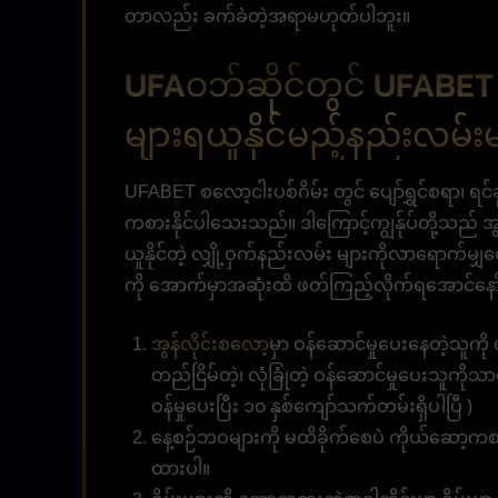
တာလည်း ခက်ခဲတဲ့အရာမဟုတ်ပါဘူး။
UFAဝဘ်ဆိုင်တွင် UFABET စ
များရယူနိုင်မည့်နည်းလမ်းမ
UFABET စလော့ငါးပစ်ဂိမ်း တွင် ပျော်ရွှင်စရာ၊ ရင်
ကစားနိုင်ပါသေးသည်။ ဒါကြောင့်ကျွန်ုပ်တို့သည် အွန
ယူနိုင်တဲ့ လျှို့ဝှက်နည်းလမ်း များကိုလာရောက်မ
ကို အောက်မှာအဆုံးထိ ဖတ်ကြည့်လိုက်ရအောင်နော
အွန်လိုင်းစလော့
မှာ ဝန်ဆောင်မှုပေးနေတဲ့သူကိ
တည်ငြိမ်တဲ့၊ လုံခြုံတဲ့ ဝန်ဆောင်မှုပေးသူကို
ဝန်မှုပေးပြီး ၁၀ နှစ်ကျော်သက်တမ်းရှိပါပြီ )
နေ့စဉ်ဘဝများကို မထိခိုက်စေပဲ ကိုယ်ဆော့ကစ
ထားပါ။