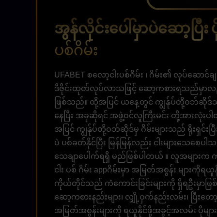
အွန်လိုင်းပေါ်မှာပဲဆော့ပြီး 
ပစ်ဂိမ်း
UFABET စလော့ငါးပစ်ဂိမ်း ၊ ဂိမ်း၏ လုပ်ဆောင်ချက
ဒီဇိုင်းထုတ်လုပ်လာသဖြင့် ဆော့ကစားရသည်မှာလည်း ပ
ဖြစ်သည်။ ထို့အပြင် ယနေ့တွင် ကျွန်ုပ်တို့ဝဘ်ဆို
နေပြီး အခုဆိုရင် အဖွဲ့ဝင်လူကြီးမင်း တို့အားလုံးပ
အပြင် ကျွန်ုပ်တို့ဝဘ်ဆိုဒ်မှ ဂိမ်းများသည် ရိုး
ပဲ ပစ်ခတ်နိုင်ပြီး မြန်မြန်လည်း ငါးများသေစေ
သေချာပေါက်ရရှိ မည်ဖြစ်ပါတယ် ။ လူအများက ကံကြမ
ငါး ပစ် ဂိမ်း appဂိမ်းမှာ အမြတ်အစွန်း များကိုရ
ကိုယ်တိုင်သည် ကံကောင်းခြင်းများကို ရှိရဦး
ဆော့ကစားနည်းများ၊ လျှို့ဝှက်နည်းလမ်း၊ ပြီးတ
အမြတ်အစွန်းများကို ရယူနိုင်ဖို့အခွင့်အလမ်း ပိုမျာ