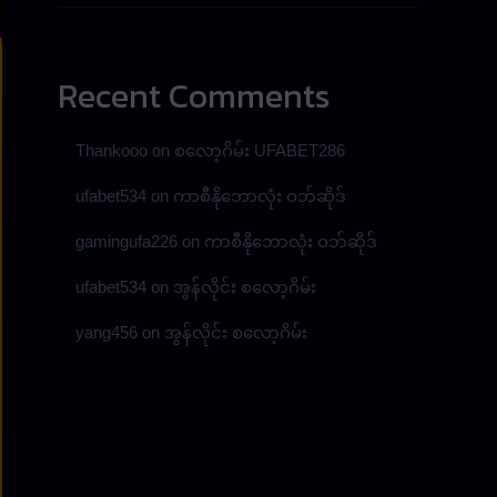
Recent Comments
Thankooo
on
စလော့ဂိမ်း UFABET286
ufabet534
on
ကာစီနိုဘောလုံး ဝဘ်ဆိုဒ်
gamingufa226
on
ကာစီနိုဘောလုံး ဝဘ်ဆိုဒ်
ufabet534
on
အွန်လိုင်း စလော့ဂိမ်း
yang456
on
အွန်လိုင်း စလော့ဂိမ်း