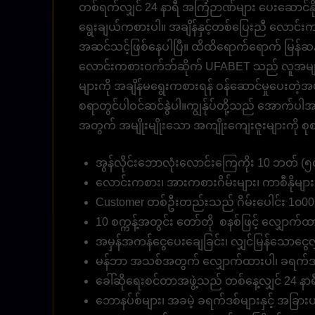
တစ်ရက်လျှင် 24 နာရီ အကြံဉာဏ်များ ပေးဆောင်နိ
ရွေးချယ်ကစားပါ။ အချိန်နှင့်တစ်ပြေးညီ လောင်
အဆင်သင့်ဖြစ်နေပါပြီ။ ထိထိရောက်ရောက် မြန်ဆန်ပြ
လောင်းကစားဝက်ဘ်ဆိုက် UFABET သည် လူအများ၏န
များကို အချိန်မရွေးကစားရန် ဝန်ဆောင်မှုပေးတဲ့အဖ
စရာတွင်ပါဝင်ဆင်နွဲပါ။ကျွန်ုပ်တို့သည် အောက်ပါအတိ
အတွက် အမျိုးမျိုးသော အကျိုးကျေးဇူးများကို 
အွန်လိုင်းဘောလုံးလောင်းကြေကိုး 10 ဘတ် (၅၀၀
လောင်းကစား၊ အားကစားဂိမ်းများ၊ ကာစီနိုမျ
Customer တစ်ဦးတည်းသည် ဂိမ်းပေါင်း 1၀00
10 စက္ကန့်အတွင်း တော်တို စနစ်ဖြင့် လျှောက်ထာ
အမှန်အကန်ငွေပေးချေခြင်း၊ လျှင်မြန်သောငွေလွှ
မန်ဘာ အသစ်အတွက် လျှောက်ထားပါ၊ ခရက်ဒစ
ခေါ်ဆိုရေးစင်တာအဖွဲ့သည် တစ်နေ့လျှင် 24 နာရီ 
ဘောနပ်စ်များ၊ အခမဲ့ ခရက်ဒစ်များနှင့် အခြားပရို