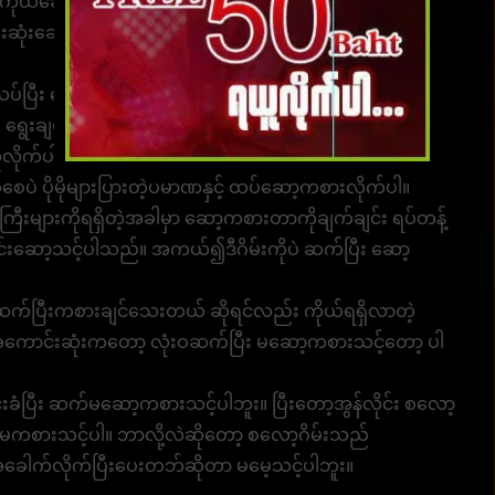
းမှာ ကိုယ်ဆော့ကစားလိုက်သော ငွေပမာဏများကို အမြဲတမ်း
နည်းဆုံးဆော့ကစားနိုင်သော ပမာဏကနေ စတင်ဆော့ကစားတာ
သပ်ပြီး ရွေးချယ်ဆော့ကစားပါ။ ဥပမာ အခွင့်ကောင်းများရ ရှိ
ကို ရွေးချယ်ကစားခြင်းဖြစ်ပါသည်။
ယူလိုက်ပါ။ အကယ်၍ ကိုယ်သည် ဆက်တိုက်ပဲအနိုင်ရရှိလာ
ပဲ ပိုမိုများပြားတဲ့ပမာဏနှင့် ထပ်ဆော့ကစားလိုက်ပါ။
ီးများကိုရရှိတဲ့အခါမှာ ဆော့ကစားတာကိုချက်ချင်း ရပ်တန့်
ာင်းဆော့သင့်ပါသည်။ အကယ်၍ဒီဂိမ်းကိုပဲ ဆက်ပြီး ဆော့
ဆက်ပြီးကစားချင်သေးတယ် ဆိုရင်လည်း ကိုယ်ရရှိလာတဲ့
 အကောင်းဆုံးကတော့ လုံးဝဆက်ပြီး မဆော့ကစားသင့်တော့ ပါ
်းခံပြီး ဆက်မဆော့ကစားသင့်ပါဘူး။ ပြီးတော့အွန်လိုင်း စလော့
ြန်မကစားသင့်ပါ။ ဘာလို့လဲဆိုတော့ စလော့ဂိမ်းသည်
့အခေါက်လိုက်ပြီးပေးတဘ်ဆိုတာ မမေ့သင့်ပါဘူး။