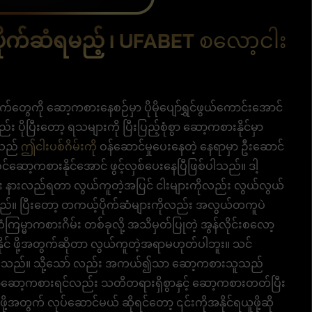
ပိုက်ဆံရမည့် ၊
UFABET စလော့ငါး
်တွေကို ဆော့ကစားနေစဉ်မှာ ပိုမိုပျော်ရွှင်ဖွယ်ကောင်းအောင်
ိုပြီးတော့ ရသများကို ပြီးပြည့်စုံစွာ ဆော့ကစားနိုင်မှာ
ဒ်သည်
ဤငါးပစ်ဂိမ်းကို
ဝန်ဆောင်မှုပေးနေတဲ့ နေရာမှာ ဦးဆောင်
ါဝင်ဆော့ကစားနိုင်အောင် ဖွင့်လှစ်ပေးနေပြီဖြစ်ပါသည်။ ဒါ့
ရှင်းပြီး နားလည်ရတာ လွယ်ကူတဲ့အပြင် ငါးများကိုလည်း လွယ်လွယ်
ပါသည်။ ပြီးတော့ တကယ့်ပိုက်ဆံများကိုလည်း အလွယ်တကူပဲ
္မာကစားဂိမ်း တစ်ခုလို့ အသိမှတ်ပြုတဲ့ အွန်လိုင်းစလော့
ယူနိုင် ဖို့အတွက်ဆိုတာ လွယ်ကူတဲ့အရာမဟုတ်ပါဘူး။ သင်
မှာဖြစ်သည်။ သို့သော် လည်း အကယ်၍သာ ဆော့ကစားသူသည်
ော့ဆော့ကစားရင်လည်း သတိတရားရှိစွာနှင့် ဆော့ကစားတတ်ပြီး
းဖို့အတွက် လုပ်ဆောင်မယ် ဆိုရင်တော့ ၎င်းကိုအနိုင်ရယူဖို့ဆို