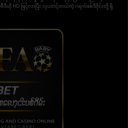
ု HD ဖြင့်လာပြီး လှပတင့်တယ်တဲ့ ဂရက်ဖစ်ဒီဇိုင်းတို့ ရှိ