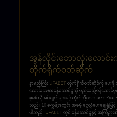
အွန်လိုင်းဘောလုံးလောင
တိုက်ရိုက်ဝဘ်ဆိုက်
နာမည်ကြီး
UFABET
တိုက်ရိုက်ဝဘ်ဆိုဒ်ကို ပေးဖိ
လောင်းကစားဝန်ဆောင်မှုကို မည်သည့်ဝန်ဆောင်မှု
စု၏ လိုအပ်ချက်များနှင့် ကိုက်ညီသော ဘောလုံးလော
သည်။ 10 စက္ကန့်အတွင်း အခမဲ့ ငွေလွှဲပေးချေရုံဖြင့
ပါသည်။
UFABET
တွင် ဝန်ဆောင်မှုနှင့် အကြံဉာဏ