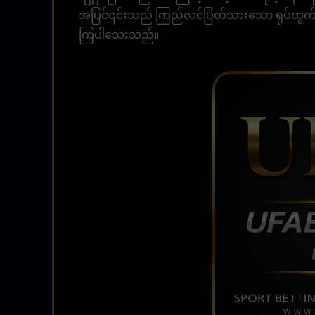
အပြင်၎င်းသည် ကြည်လင်ပြတ်သားသော ရုပ်ထွက်ဗီဒီယိ
ကြပါသေးသည်။