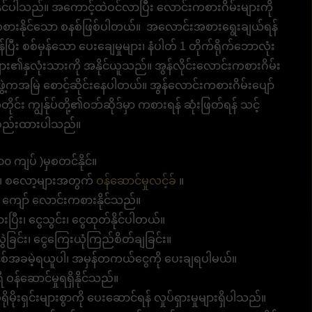
ုင်ပါသည်။ အကောင့်ထဲဝင်လာပြီး လောင်းကစားဂိမ်းများကို
းကစားနိုင်သော စနစ်ဖြစ်ပါတယ်။ အလောင်းအစားရွေးချယ်ရန်
ီး စစ်မှန်သော ပေးချေမှုများ၊ နံပါတ် 1 တိုက်ရိုက်ဘောလုံး
ှလုံးသားကို အနိုင်ယူသည်။ အွန်လိုင်းလောင်းကစားဂိမ်း
ွဲ့ကအမြဲ စောင့်ဆိုင်းနေပါတယ်။ အွန်လောင်းကစားဂိမ်းပျော်
ုင်း ကျွန်ုပ်တို့၏ဝဘ်ဆိုဒ်မှာ ကစားရန် ဆုံးဖြတ်ရန် သင့်
စုစည်းထားပါသည်။
 ကျပ် )မှစတင်နိုင်။
ား၊ စလော့များအတွက်
ဝန်ဆောင်မှုလင့်ခ်
။
 ကျော် လောင်းကစားနိုင်သည်။
းပြီး၊ ငွေသွင်း၊ ငွေထုတ်နိုင်ပါတယ်။
ဲခြင်း၊ ငွေကြေးယုံကြည်စိတ်ချခြင်း။
်အခမဲ့ရယူပါ၊ အမှန်တကယ်ငွေကို ပေးချရပါမယ်။
ဝန်ဆောင်မှုရရှိနိုင်သည်။
မိုးရှင်းများစွာကို ပေးဆောင်ရန် လှုပ်ရှားမှုများရှိပါသည်။