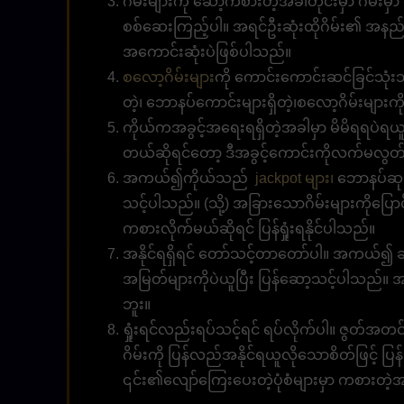
ဂိမ်းများကို ဆော့ကစားတဲ့အခါတိုင်းမှာ ဂိမ်
စစ်ဆေးကြည့်ပါ။ အရင်ဦးဆုံးထိုဂိမ်း၏ အ
အကောင်းဆုံးပဲဖြစ်ပါသည်။
စလော့ဂိမ်းမျာ
းကို ကောင်းကောင်းဆင်ခြင်သုံး
တဲ့၊ ဘောနပ်ကောင်းများရှိတဲ့၊စလော့ဂိမ်းများ
ကိုယ်ကအခွင့်အရေးရရှိတဲ့အခါမှာ မိမိရရပဲရ
တယ်ဆိုရင်တော့ ဒီအခွင့်ကောင်းကိုလက်မလွတ်စေ
အကယ်၍ကိုယ်သည်
jackpot များ၊
ဘောနပ်ဆုကြ
သင့်ပါသည်။ (သို့) အခြားသောဂိမ်းများကိုပြေ
ကစားလိုက်မယ်ဆိုရင် ပြန်ရှုံးရနိုင်ပါသည်။
အနိုင်ရရှိရင် တော်သင့်တာတော်ပါ။ အကယ်၍ 
အမြတ်များကိုပဲယူပြီး ပြန်ဆော့သင့်ပါသည်။
ဘူး။
ရှုံးရင်လည်းရပ်သင့်ရင် ရပ်လိုက်ပါ။ ဇွတ်အတင
ဂိမ်းကို ပြန်လည်အနိုင်ရယူလိုသောစိတ်ဖြင့် ပ
၎င်း၏လျော်ကြေးပေးတဲ့ပုံစံများမှာ ကစားတဲ