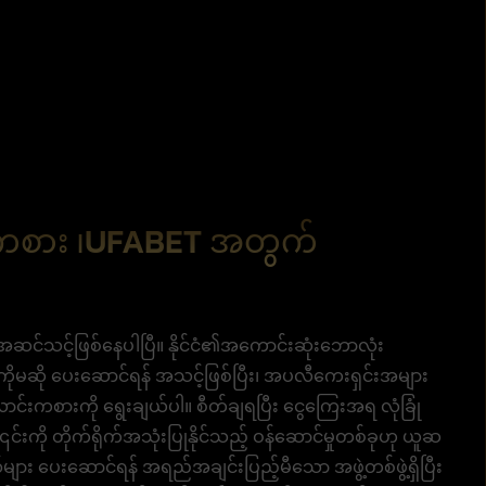
်းကစား ၊UFABET အတွက်
ု့ အဆင်သင့်ဖြစ်နေပါပြီ။ နိုင်ငံ၏အကောင်းဆုံးဘောလုံး
ကိုမဆို ပေးဆောင်ရန် အသင့်ဖြစ်ပြီး၊ အပလီကေးရှင်းအများ
င်းကစားကို ရွေးချယ်ပါ။ စီတ်ချရပြီး ငွေကြေးအရ လုံခြုံ
် ၎င်းကို တိုက်ရိုက်အသုံးပြုနိုင်သည့် ဝန်ဆောင်မှုတစ်ခုဟု ယူဆ
်များ ပေးဆောင်ရန် အရည်အချင်းပြည့်မီသော အဖွဲ့တစ်ဖွဲ့ရှိပြီး