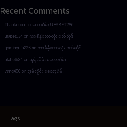
Recent Comments
Thankooo
on
စလော့ဂိမ်း UFABET286
ufabet534
on
ကာစီနိုဘောလုံး ဝဘ်ဆိုဒ်
gamingufa226
on
ကာစီနိုဘောလုံး ဝဘ်ဆိုဒ်
ufabet534
on
အွန်လိုင်း စလော့ဂိမ်း
yang456
on
အွန်လိုင်း စလော့ဂိမ်း
Tags