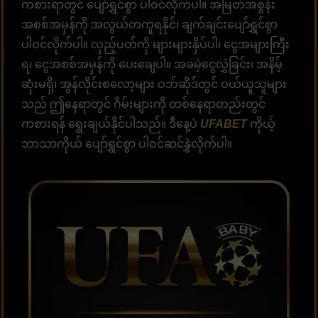
ကစားရာတွင် ပျော်ရွှင်စွာ ပါဝင်လိုက်ပါ။ အမြတ်အစွန်း
အစစ်အမှန်ကို အလွယ်တကူရနိုင်၊ ချက်ချင်းပျော်ရွှင်စွာ
ပါဝင်လိုက်ပါ။ လှည့်ပတ်ကို များများနှိပ်ပါ၊ ငွေအများကြီး
ရ၊ ငွေအစစ်အမှန်ကို ပေးချေပါ။ အခမဲ့ငွေလွှဲခြင်း၊ အနိမ့်
ဆုံးမရှိ၊ အွန်လိုင်းစလော့များ ဝဘ်ဆိုဒ်တွင် ဝယ်ယူသူများ
သည် ဤနေရာတွင် ဂိမ်းများကို တစ်နေရာတည်းတွင်
ကစားရန် ရွေးချယ်နိုင်ပါသည်။ ဒီနေ့ပဲ
UFABET
ကိုယ့်
ဘာသာကိုယ် ပျော်ရွှင်စွာ ပါဝင်ဆင်နွှဲလိုက်ပါ။