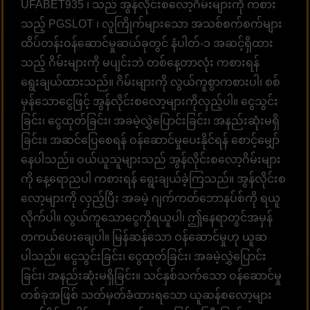
UFABET935 ၊ သည် အွန်လိုင်းစလော့ဂိမ်းများကို ကစား
သည့် PGSLOT ၊ လူကြိုက်များသော အသစ်စက်စက်များ
ထိပ်တန်းဝန်ဆောင်မှုဆယ်ခုတွင် နံပါတ်-၁ အဆင့်ရှိထား
သည့် ဂိမ်းများကို မပျင်းဘဲ တစ်နေ့တာလုံး ကစားရန်
ရွေးချယ်ထားသည်။ ဂိမ်းများကို လွယ်ကူစွာကစားပါ၊ စစ်
မှန်သောငွေဖြင့် အွန်လိုင်းစလော့များကိုလှည့်ပါ။ ငွေသွင်း
ခြင်း၊ ငွေထုတ်ခြင်း၊ အခမဲ့လွှဲပြောင်းခြင်း၊ အနည်းဆုံးမရှိ
ခြင်း။ အဆင်ပြေစေရန် ဝန်ဆောင်မှုပေးနိုင်ရန် စောင့်မျှော်
နေပါသည်။ ဝယ်ယူသူများသည် အွန်လိုင်းစလော့ဂိမ်းများ
ကို နေ့ရောညပါ ကစားရန် ရွေးချယ်ခဲ့ကြသည်။ အွန်လိုင်းစ
လော့များကို လှည့်ပြီး အခမဲ့ ဂျက်ကတ်ဘောနပ်စ်ကို ရယူ
လိုက်ပါ။ လွယ်ကူသောငွေကိုရယူပါ၊ ဤနေရာတွင်အမှန်
တကယ်ပေးချေပါ။ မြန်ဆန်သော ဝန်ဆောင်မှုဟု ယူဆ
ပါသည်။ ငွေသွင်းခြင်း၊ ငွေထုတ်ခြင်း၊ အခမဲ့လွှဲပြောင်း
ခြင်း၊ အနည်းဆုံးမရှိခြင်း။ သင်နှစ်သက်သော ဝန်ဆောင်မှု
တစ်ခုအဖြစ် သတ်မှတ်ခံထားရသော ယူဆန်စလော့များ