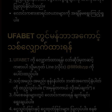
ပြုလုပ်နိုင်ပါသည်။
လောင်းကစားစာရင်းဇယားများကို အချိန်မရွေးကြည့်ရှု
ပါ။
UFABET တွင်မန်ဘာအကောင့်
သစ်လျှောက်ထားရန်
UFABET
ကို လျှောက်ထားရန်၊ ဝဘ်ဆိုဒ်မှတဆင့်
ကစားပါ သို့မဟုတ် Line (လိုင်း)
@889dbzyp
ကို
ပေါင်းထည့်ပါ။
သင့်အမည်-အမည်၊ ဖုန်းနံပါတ်၊ ဘဏ်အကောင့်နံပါတ်
ကို ထည့်သွင်းပါ။ (*အမှန်တကယ် လိုအပ်ချက်*) ။
ဂိမ်းစခန်းများတွင် လောင်းကစားရန် ချက်ချင်း
ရွေးချယ်ပါ။
ငွေသွင်းခြင်းနှင့် ငွေထုတ်ခြင်းများ ပြုလုပ်ပါ။ စနစ်