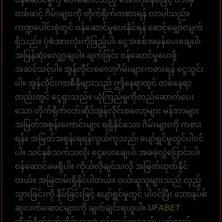
တစ်ဆင့် ဂိမ်းများကို တိုက်ရိုက်ကစားရန် လာပါသည်။
ကဏ္ဍပေါင်းစုံတွင် ဝန်ဆောင်မှုပေးနိုင်ရန် စောင့်မျှော်လျက်
ရှိသည်။ ပုံစံအားလုံးကိုဖြည့်ပါ၊ ငွေအစစ်အမှန်ပေးချေပါ၊
အမြန်ဆုံးလျှော့ချပါ။ ချက်ခြင်း ဝန်ဆောင်မှုပေးဖို့
အဆင်သင့်ပါ။ အွန်လိုင်းစလော့ဂိမ်းများကစားရန် ငွေသွင်း
ပါ။ အွန်လိုင်းကာစီနိုများသည် ဤနေရာတွင် တစ်နေရာ
တည်းတွင် ငွေရှာသည်။ ယုံကြည်မှုကိုတည်ဆောက်ပေး
သော တိုက်ရိုက်ဝဘ်ဆိုဒ်အွန်လိုင်းစလော့များ မန်ဘာများ
အမြတ်အစွန်းကောင်းများ ရရှိနိုင်သော ဂိမ်းများကို ကစား
ရန်။ အမြတ်အစွန်းရရန်လွယ်ကူသည်၊ ပျော်ရွှင်မှုတွင်ပါဝင်
ပါ။ သင်နှစ်သက်သလို၊ ငွေပေးချေပါ၊ အခမဲ့လွှဲပြောင်းပါ၊
ဝန်ဆောင်ခမရှိပါ။ ကိုယ်လိုချင်သလို အမြတ်ထုတ်နိုင်
တယ်။ အမြဲတမ်းရှိနိုင်ပါတယ်။ ဝယ်ယူသူများသည် လှည့်
သွားခြင်းကို နှိပ်ခြင်းဖြင့် ပျော်ရွှင်မှုတွင် ပါဝင်ပြီး ဘောနပ်စ်
ဆုလက်ဆောင်များကို ချက်ချင်းရယူပါ။
UFABET
တိုက်ရိုက်ဝဘ်ဆိုဒ်၊ crack ရန်လွယ်ကူသည်၊ မည်သည့်