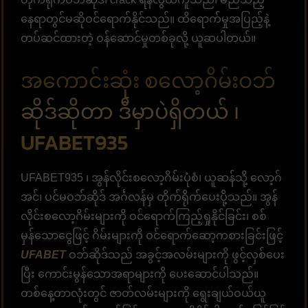
နေရာတွင်မဆိုဝင်ရောက်နိုင်သည်။ ထိရောက်မှုအပြည့်နဲ့
တပ်ဆင်ထားတဲ့ ဝန်ဆောင်မှုတစ်ခုလို့ ယူဆပါတယ်။
အကောင်းဆုံး စလော့ဂိမ်းဝဘ်
ဆိုဒ်ဆိုတာ ဒီမှာပဲရှိတယ် ၊
UFABET935
UFABET935 ၊ အွန်လိုင်းစလော့ဂိမ်းပုံစံ၊ ယူဆန်သို့ လော့ဂ်
အင်၊ ပင်မဝဘ်ဆိုဒ် အင်္ဂလန်မှ တိုက်ရိုက်ပေးပို့သည်။ အွန်
လိုင်းစလော့ဂိမ်းများကို ဝင်ရောက်ကြည့်ရှုနိုင်ခြင်း၊ စစ်
မှန်သောငွေဖြင့် ဂိမ်းများကို ဝင်ရောက်ဆော့ကစားခြင်းဖြင့်
UFABET
ဝဘ်ဆိုဒ်သည် အခွင့်အလမ်းများကို ဖွင့်လှစ်ပေး
ပြီး ကောင်းမွန်သောအရာများကို ပေးဆောင်ပါသည်။
တစ်နေ့တာလုံးတွင် ဇာတ်လမ်းများကို ရွေးချယ်ဝယ်ယူ