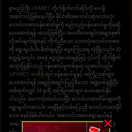
နာမည်ကြီး
UFABET
တိုက်ရိုက်ဝဘ်ဆိုဒ်ကို ပေးဖို့
အဆင်သင့်ဖြစ်နေပါပြီ။ နိုင်ငံ၏အကောင်းဆုံးဘောလုံး
လောင်းကစားဝန်ဆောင်မှုကို မည်သည့်ဝန်ဆောင်မှုကိုမဆို
ပေးဆောင်ရန် အသင့်ဖြစ်ပြီး၊ အပလီကေးရှင်းအများစု၏
လိုအပ်ချက်များနှင့် ကိုက်ညီသော ဘောလုံးလောင်းကစား
ကို ရွေးချယ်ပါ။ စီတ်ချရပြီး ငွေကြေးအရ လုံခြုံသည်။ 10
စက္ကန့်အတွင်း အခမဲ့ ငွေလွှဲပေးချေရုံဖြင့် ၎င်းကို တိုက်ရိုက်
အသုံးပြုနိုင်သည့် ဝန်ဆောင်မှုတစ်ခုဟု ယူဆပါသည်။
UFABET ကာစီနို
တွင် ဝန်ဆောင်မှုနှင့် အကြံဉာဏ်များ
ပေးဆောင်ရန် အရည်အချင်းပြည့်မီသော အဖွဲ့တစ်ဖွဲ့ရှိပြီး
တစ်ရက်လျှင် 24 နာရီ အကြံဉာဏ်များ ပေးဆောင်နိုင်
ပါသည်။ အကောင့်ထဲဝင်လာပြီး လောင်းကစားဂိမ်းများကို
ရွေးချယ်ကစားပါ။ အချိန်နှင့်တစ်ပြေးညီ လောင်းကစားနိုင်
သော စနစ်ဖြစ်ပါတယ်။ အလောင်းအစားရွေးချယ်ရန်
အဆင်သင့်ဖြစ်နေပါပြီ။ ထိထိရောက်ရောက် မြန်ဆန်ပြီး
စစ်မှန်သော ပေးချေမှုများ၊ နံပါတ် 1 တိုက်ရိုက်
ဘောလုံး