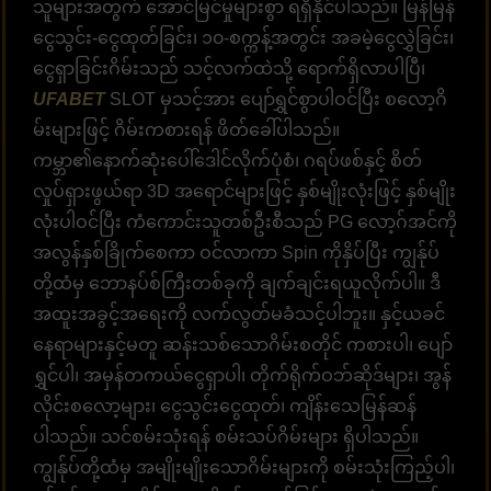
သူများအတွက် အောင်မြင်မှုများစွာ ရရှိနိုင်ပါသည်။ မြန်မြန်
ငွေသွင်း-ငွေထုတ်ခြင်း၊ ၁၀-စက္ကန့်အတွင်း အခမဲ့ငွေလွှဲခြင်း၊
ငွေရှာခြင်းဂိမ်းသည် သင့်လက်ထဲသို့ ရောက်ရှိလာပါပြီ၊
UFABET
SLOT မှသင့်အား ပျော်ရွှင်စွာပါဝင်ပြီး စလော့ဂိ
မ်းများဖြင့် ဂိမ်းကစားရန် ဖိတ်ခေါ်ပါသည်။
ကမ္ဘာ၏နောက်ဆုံးပေါ်ဒေါင်လိုက်ပုံစံ၊ ဂရပ်ဖစ်နှင့် စိတ်
လှုပ်ရှားဖွယ်ရာ 3D အရောင်များဖြင့် နှစ်မျိုးလုံးဖြင့် နှစ်မျိုး
လုံးပါဝင်ပြီး ကံကောင်းသူတစ်ဦးစီသည် PG လော့ဂ်အင်ကို
အလွန်နှစ်ခြိုက်စေကာ ဝင်လာကာ Spin ကိုနှိပ်ပြီး ကျွန်ုပ်
တို့ထံမှ ဘောနပ်စ်ကြီးတစ်ခုကို ချက်ချင်းရယူလိုက်ပါ။ ဒီ
အထူးအခွင့်အရေးကို လက်လွတ်မခံသင့်ပါဘူး။ နှင့်ယခင်
နေရာများနှင့်မတူ ဆန်းသစ်သောဂိမ်းစတိုင် ကစားပါ၊ ပျော်
ရွှင်ပါ၊ အမှန်တကယ်ငွေရှာပါ၊ တိုက်ရိုက်ဝဘ်ဆိုဒ်များ၊ အွန်
လိုင်းစလော့များ၊ ငွေသွင်းငွေထုတ်၊ ကျိန်းသေမြန်ဆန်
ပါသည်။ သင်စမ်းသုံးရန် စမ်းသပ်ဂိမ်းများ ရှိပါသည်။
ကျွန်ုပ်တို့ထံမှ အမျိုးမျိုးသောဂိမ်းများကို စမ်းသုံးကြည့်ပါ၊