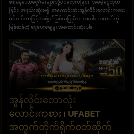
စစ်မှန်သောငွေဂိမ်းများသို့ဝင်ရောက်ခြင်း၊ အခမဲ့ငွေထုတ်
ခြင်း၊ အနည်းဆုံးမရှိ၊ အကောင်းဆုံးအွန်လိုင်းလောင်းကစား
ဂိမ်းစင်တာဖြင့် အဖွဲ့ဝင်ခြင်းမပြုမီ ကစားပါ။ တကယ်ကို
မြန်ဆန်တဲ့ ငွေပေးချေမှု၊ အကောင်းဆုံးပါ။
အွန်လိုင်းဘောလုံး
လောင်းကစား ၊ UFABET
အတွက်တိုက်ရိုက်ဝဘ်ဆိုက်