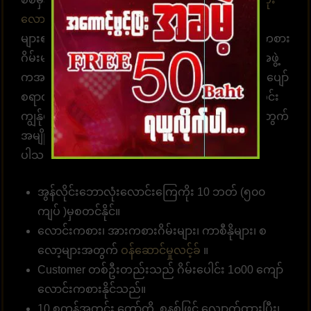
လောင်းကစားဝက်ဘ်ဆိုက်
UFABET သည် လူအ
များ၏နှလုံးသားကို အနိုင်ယူသည်။ အွန်လိုင်းလောင်းကစား
ဂိမ်းများကို အချိန်မရွေးကစားရန် ဝန်ဆောင်မှုပေးတဲ့အဖွဲ့
ကအမြဲ စောင့်ဆိုင်းနေပါတယ်။ အွန်လောင်းကစားဂိမ်းပျော်
စရာတွင်ပါဝင်ဆင်နွဲပါ။ကျွန်ုပ်တို့သည် အောက်ပါအတိုင်း
ကျွန်ုပ်တို့၏ဝဘ်ဆိုဒ်မှာ ကစားရန် ဆုံးဖြတ်ရန် သင့်အတွက်
အမျိုးမျိုးသော အကျိုးကျေးဇူးများကို စုစည်းထား
ပါသည်။
အွန်လိုင်းဘောလုံးလောင်းကြေကိုး 10 ဘတ် (၅၀၀
ကျပ် )မှစတင်နိုင်။
လောင်းကစား၊ အားကစားဂိမ်းများ၊ ကာစီနိုများ၊ စ
လော့များအတွက်
ဝန်ဆောင်မှုလင့်ခ်
။
Customer တစ်ဦးတည်းသည် ဂိမ်းပေါင်း 1၀00 ကျော်
လောင်းကစားနိုင်သည်။
10 စက္ကန့်အတွင်း တော်တို စနစ်ဖြင့် လျှောက်ထားပြီး၊