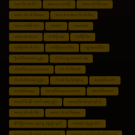
Free ငါး ပစ် ဂိမ်း
Myanmar ကာစီနို
Online ငါး ဂိမ်း apk
online ငါး ပစ် ဂိမ်းapp
Shan Koe Mee ငါး ပစ် ဂိမ်း
Shwe ကာစီနို APK
UFABET
ufabet888
ufabet เข้าสู่ระบบ
ကာစီနို app
ကာစီနို ဂိမ်း
ကာစီနို ငါး ပစ် ဂိမ်း
ကာစီနို စလော့ဂိမ်း
ကျွဲ စလော့ဂိမ်း
ဂိုး ပေါင်း လောင်း နည်း
ငါး ဂိမ်း ငွေ အကောင် ဆုံး
ငါးပစ်ဂိမ်း App download
ငါး ပစ် ဂိမ်း link
ငါး ပစ် ဂိမ်း ဆော့ နည်း
ငါး ပစ် ဂိမ်း ပိုက်ဆံ ရ
စလော့ဂိမ်း APK
စလော့ဂိမ်း app
စလော့ဂိမ်း app download
စလော့ဂိမ်း hack
စလော့ဂိမ်း နိုင် အောင် ဆော့ နည်း
စလော့ဂိမ်း အလုပ် လုပ် ပုံ
စလော့ ငါး ပစ် ဂိမ်း
စလော့ ငါး ပစ် ဂိမ်းapp
နိုင်ငံခြား tipster များ ရဲ့ ခန့်မှန်း ချက်
ဘောလုံး ခန့်မှန်း APK
ဘောလုံး ပွဲ နိုင် အောင် လောင်း နည်း
ဘောလုံး ပွဲ ပေါက် ကြေး ကြည့် နည်း