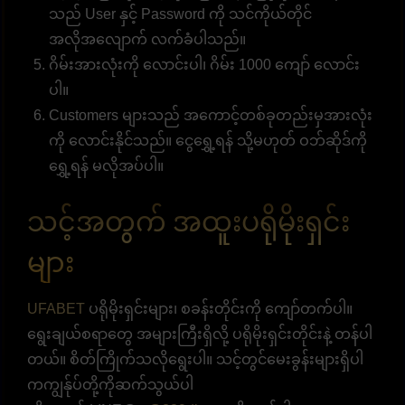
သည် User နှင့် Password ကို သင်ကိုယ်တိုင်
အလိုအလျောက် လက်ခံပါသည်။
ဂိမ်းအားလုံးကို လောင်းပါ၊ ဂိမ်း 1000 ကျော် လောင်း
ပါ။
Customers များသည် အကောင့်တစ်ခုတည်းမှအားလုံး
ကို လောင်းနိုင်သည်။ ငွေရွှေ့ရန် သို့မဟုတ် ဝဘ်ဆိုဒ်ကို
ရွှေ့ရန် မလိုအပ်ပါ။
သင့်အတွက် အထူးပရိုမိုးရှင်း
များ
UFABET
ပရိုမိုးရှင်းများ၊ စခန်းတိုင်းကို ကျော်တက်ပါ။
ရွေးချယ်စရာတွေ အများကြီးရှိလို့ ပရိုမိုးရှင်းတိုင်းနဲ့ တန်ပါ
တယ်။ စိတ်ကြိုက်သလိုရွေးပါ။ သင့်တွင်မေးခွန်းများရှိပါ
ကကျွန်ုပ်တို့ကိုဆက်သွယ်ပါ