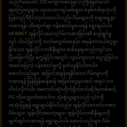
သည်ဂိမ်းပေါင်း 100 ကျော်ကစားခြင်း၊ ကြီးမြတ်သော
ဆုကြေးငွေများ၊ လှပသောဂရပ်ဖစ်များ၊ စနစ်တစ်ခုလုံးကို
ပြန်လည်ဒီဇိုင်းထုတ်ထားပါသည်။ ဂိမ်းများကို ချောမွေ့စွာ
ကစားရန်၊ ထိရောက်စွာ ဝန်ဆောင်မှုပေးရန် ရွေးချယ်ပါ။
UFABET
အွန်လိုင်းစလော့ဂိမ်းကစားခြင်း၏ ပျော်ရွှင်မှု
တွင် ပါဝင်ခြင်းကို လက်မလွတ်စေနှင့်။ အမှန်တကယ်ငွေရှာ
နိုင်သော အွန်လိုင်းကာစီနိုများ။ တစ်နေရာတည်းတွင်သာ
ပြီးမြောက်ပြီး စက္ကန့်ပိုင်းအတွင်း လွယ်ကူသော ငွေလွှဲခြင်း။
အဆင်ပြေတဲ့ ဝန်ဆောင်မှုလို့ မှတ်ယူနိုင်ပါတယ်။
ဖောက်သည်များ အမြတ်အစွန်းရနိုင်သော ဂိမ်းများကို
ကစားရန် မြန်မြန်ဆန်ဆန် အမြတ်ငွေရအောင် အခုပဲ လာ
ပါဝင်လိုက်ပါ။ အကောင်းဆုံးတိုက်ရိုက်ဝဘ်ဆိုဒ်မှတစ်ဆင့်
PG ကိုလျှောက်ထားပါက သုံးစွဲသူများသည် ၎င်းကို
အသုံးပြုရန် ရွေးချယ်နိုင်ပါသည်။ အွန်လိုင်းလောင်းကစား
ဂိမ်းများ၊ အွန်လိုင်းစလော့များ၊ အွန်လိုင်းကာစီနိုများကို
ချက်ချင်းကစားရန် ရွေးချယ်ပါ။ ဖောက်သည်များ ဂိမ်း