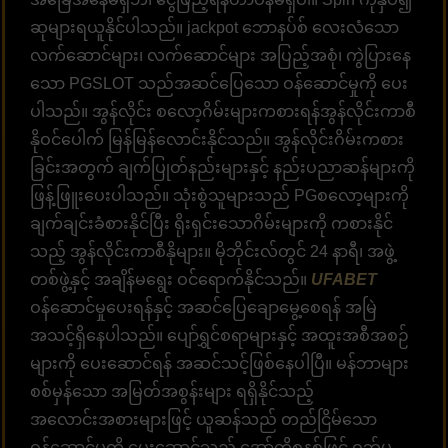
ဆုများရယူနိုင်ပါသည်။ jackpot ဘောနပ်စ် လေးလံသော
လက်ဆောင်များ၊ လက်ဆောင်များ အပြည့်အစုံ၊ ကွဲပြားနေ
သော PGSLOT သည်အဆင်ပြေသော ဝန်ဆောင်မှုကို ပေး
ပါသည်။ အွန်လိုင်း စလော့ဂိမ်းများကစားရန်အွန်လိုင်းကာစီ
နိုဝင်ပေါက် မြန်မြန်လောင်းနိုင်သည်။ အွန်လိုင်းဂိမ်းကစား
ခြင်းအတွက် ချက်ပြုတ်နည်းများနှင့် နည်းပညာဆန်များကို
ဖြန့်ဖြူးပေးပါသည်။ သုံးစွဲသူများသည် PGစလော့များကို
ချက်ချင်းခံစားနိုင်ပြီး ရိုးရှင်းသောဂိမ်းများကို ကစားနိုင်
သည့် အွန်လိုင်းကာစီနိုများ။ မိုဘိုင်းလ်တွင် 24 နာရီ၊ အဖွဲ့
တစ်ဖွဲ့နှင့် အချိန်မရွေး ဝင်ရောက်နိုင်သည်။
UFABET
ဝန်ဆောင်မှုပေးရန်နှင့် အဆင်ပြေချောမွေ့စေရန် အမြဲ
အသင့်ရှိနေပါသည်။ ပျော်ရွှင်စရာများနှင့် အထူးအစီအစဉ်
များကို ပေးဆောင်ရန် အဆင်သင့်ဖြစ်နေပါပြီ။ မန်ဘာများ
စစ်မှန်သော အမြတ်အစွန်းများ ရရှိနိုင်သည့်
အလောင်းအစားများဖြင့် ယူဆန်သည် တည်ငြိမ်သော
ဝန်ဆောင်မှုကို ပေးဆောင်သည့် အော်တိုစနစ်ဖြင့် ဝဘ်မှ