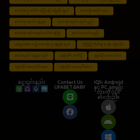
ဘောလုံး ပွဲ ပေါက် ကြေး နှင့် ခန့်မှန်း ချက်
ဘောလုံး မောင်း app
ဘောလုံး မောင်း ခန့်မှန်း
ဘောလုံး မောင်း တွက် နည်း
ဘောလုံး အင်တာနက် ပေါက် ကြေး
မောင်း လောင်း နည်း
ယနေ့ ကစား မည့် ဘောလုံး ပွဲ ခန့်မှန်း ချက်
ယုံကြည် စိတ်ချ ရ ဆုံး အွန်လိုင်း
အင်တာနက် ခန့်မှန်း ချက်
အွန်လိုင်း ကာစီနို
အွန်လိုင်း စလော့ဂိမ်း
အွန်လိုင်း စလော့ဂိမ်းapp
အွန်လိုင်း စလော့ဂိမ်းfree
ငွေသွင်းနည်း
Contact Us
iOS၊ Android
UFABET.BABY
နှင့် PC နှစ်မျိုး
လုံးကို ပံ့ပိုး
ပေးသည်။