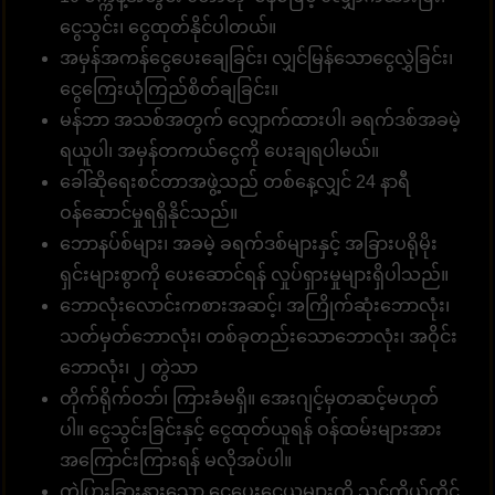
ငွေသွင်း၊ ငွေထုတ်နိုင်ပါတယ်။
အမှန်အကန်ငွေပေးချေခြင်း၊ လျှင်မြန်သောငွေလွှဲခြင်း၊
ငွေကြေးယုံကြည်စိတ်ချခြင်း။
မန်ဘာ အသစ်အတွက် လျှောက်ထားပါ၊ ခရက်ဒစ်အခမဲ့
ရယူပါ၊ အမှန်တကယ်ငွေကို ပေးချရပါမယ်။
ခေါ်ဆိုရေးစင်တာအဖွဲ့သည် တစ်နေ့လျှင် 24 နာရီ
ဝန်ဆောင်မှုရရှိနိုင်သည်။
ဘောနပ်စ်များ၊ အခမဲ့ ခရက်ဒစ်များနှင့် အခြားပရိုမိုး
ရှင်းများစွာကို ပေးဆောင်ရန် လှုပ်ရှားမှုများရှိပါသည်။
ဘောလုံးလောင်းကစားအဆင့်၊ အကြိုက်ဆုံးဘောလုံး၊
သတ်မှတ်ဘောလုံး၊ တစ်ခုတည်းသောဘောလုံး၊ အဝိုင်း
ဘောလုံး၊ ၂ တွဲသာ
တိုက်ရိုက်ဝဘ်၊ ကြားခံမရှိ။ အေးဂျင့်မှတဆင့်မဟုတ်
ပါ။ ငွေသွင်းခြင်းနှင့် ငွေထုတ်ယူရန် ဝန်ထမ်းများအား
အကြောင်းကြားရန် မလိုအပ်ပါ။
ကွဲပြားခြားနားသော ငွေပေးငွေယူများကို သင်ကိုယ်တိုင်