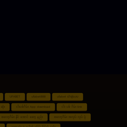
UFABET
ufabet888
ufabet เข้าสู่ระบบ
ဆုံး
ငါးပစ်ဂိမ်း App download
ငါး ပစ် ဂိမ်း link
စလော့ဂိမ်း နိုင် အောင် ဆော့ နည်း
စလော့ဂိမ်း အလုပ် လုပ် ပုံ