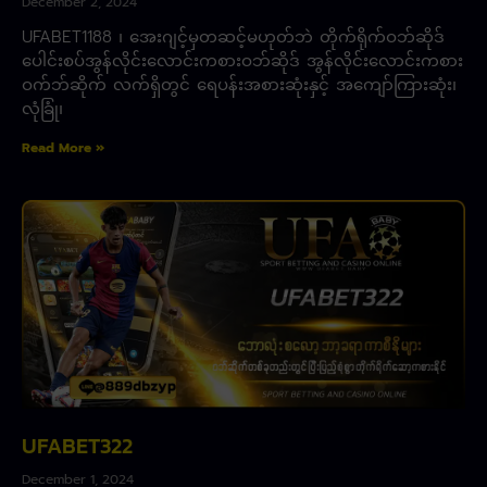
December 2, 2024
UFABET1188 ၊ အေးဂျင့်မှတဆင့်မဟုတ်ဘဲ တိုက်ရိုက်ဝဘ်ဆိုဒ်
ပေါင်းစပ်အွန်လိုင်းလောင်းကစားဝဘ်ဆိုဒ် အွန်လိုင်းလောင်းကစား
ဝက်ဘ်ဆိုက် လက်ရှိတွင် ရေပန်းအစားဆုံးနှင့် အကျော်ကြားဆုံး၊
လုံခြုံ၊
Read More »
UFABET322
December 1, 2024