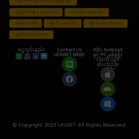
ယနေ့ ကစား မည့် ဘောလုံး ပွဲ ခန့်မှန်း ချက်
ယုံကြည် စိတ်ချ ရ ဆုံး အွန်လိုင်း
အင်တာနက် ခန့်မှန်း ချက်
အွန်လိုင်း ကာစီနို
အွန်လိုင်း စလော့ဂိမ်း
အွန်လိုင်း စလော့ဂိမ်းapp
အွန်လိုင်း စလော့ဂိမ်းfree
ငွေသွင်းနည်း
Contact Us
iOS၊ Android
UFABET.BABY
နှင့် PC နှစ်မျိုး
လုံးကို ပံ့ပိုး
ပေးသည်။
© Copyright 2023
UFABET
All Rights Reserved.