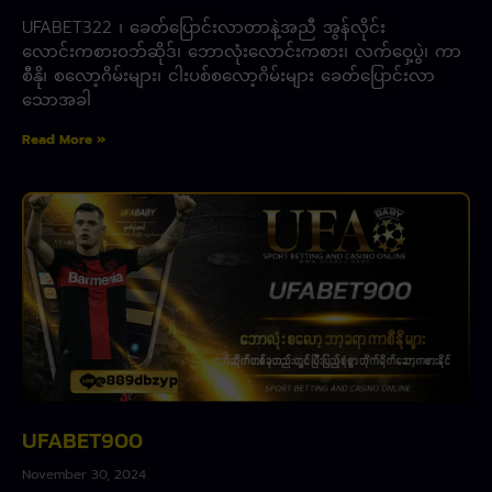
UFABET322 ၊ ခေတ်ပြောင်းလာတာနဲ့အညီ အွန်လိုင်း
လောင်းကစားဝဘ်ဆိုဒ်၊ ဘောလုံးလောင်းကစား၊ လက်ဝှေ့ပွဲ၊ ကာ
စီနို၊ စလော့ဂိမ်းများ၊ ငါးပစ်စလော့ဂိမ်းများ ခေတ်ပြောင်းလာ
သောအခါ
Read More »
UFABET900
November 30, 2024