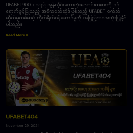
UFABET900 ၊ သည် အွန်လိုင်းဘောလုံးလောင်းကစားကို ဝင်
ရောက်ခွင့်ပြုသည့် အဓိကဝဘ်ဆိုဒ်ဖြစ်သည့် UFABET ဝက်ဘ်
ဆိုက်မှတစ်ဆင့် တိုက်ရိုက်ဝန်ဆောင်မှုကို အပြည့်အဝအသုံးပြုနိုင်
ပါသည်။
Read More »
UFABET404
November 29, 2024