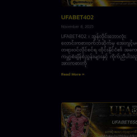
UFABET402
November 8, 2025
UFABET402 ၊ အွန်လိုင်းဘောလုံး
လောင်းကစားဝက်ဘ်ဆိုက်မှ အေးဂျင့်မ
တရားဝင်လိုင်စင်ရ ထိုင်းနိုင်ငံ၏ အကော
ကမ္ဘာ့စံချိန်စံညွှန်းများနှင့် ကိုက်ညီပါသ
အားကစားကို
Read More »