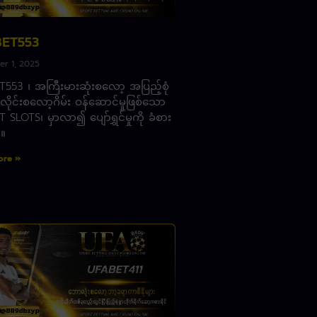
ET553
r 1, 2025
553 ၊ အကြီးမားဆုံးစလော့ အပြည့်စုံ
်လိုင်းစလော့ဂိမ်း ဝန်ဆောင်မှုဖြစ်သော
 SLOTS၊ မှာလာ၍ ပျော်ရွှင်မှုကို ခံစား
ါ။
ore »