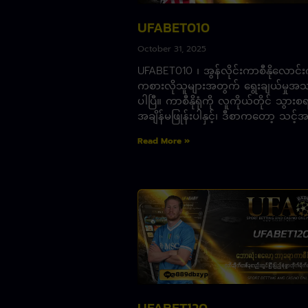
UFABET010
October 31, 2025
UFABET010 ၊ အွန်လိုင်းကာစီနိုလောင်
ကစားလိုသူများအတွက် ရွေးချယ်မှုအ
ပါပြီ။ ကာစီနိုရုံကို လူကိုယ်တိုင် သွားစ
အချိန်မဖြုန်းပါနှင့်၊ ဒီစာကတော့ သင့
Read More »
UFABET120