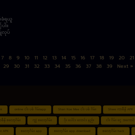
်ခံရယူ
်ပါ။
ြုလုပ်
7
8
9
10
11
12
13
14
15
16
17
18
19
20
21
29
30
31
32
33
34
35
36
37
38
39
Next »
pk
online ငါး ပစ် ဂိမ်းapp
Shan Koe Mee ငါး ပစ် ဂိမ်း
Shwe ကာစီနို APK
စီနို စလော့ဂိမ်း
ကျွဲ စလော့ဂိမ်း
ဂိုး ပေါင်း လောင်း နည်း
ငါး ဂိမ်း ငွေ အကောင် 
်း APK
စလော့ဂိမ်း app
စလော့ဂိမ်း app download
စလော့ဂိမ်း hack