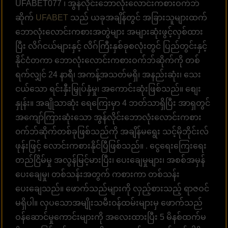
UFABET077 ၊ အွန်လိုင်းဘောလုံးလောင်းကစားဝက်ဘ်
ဆိုက်
UFABET
သည် ယခုအချိန်တွင် အခြားသူများထက်
ဘောလုံးလောင်းကစားအတွဲများ အများဆုံးဖွင့်လှစ်ထား
ပြီး လိဂ်ငယ်များနှင့် လိဂ်ကြီးနှစ်ခုစလုံးတွင် ပြည်တွင်းနှင့်
နိုင်ငံတကာ ဘောလုံးလောင်းကစားဝက်ဘ်ဆိုက်ကို တစ်
ရက်လျှင် 24 နာရီ၊ အကန့်အသတ်မရှိ၊ အနည်းဆုံး၊ သေး
ငယ်သော ရင်းနှီးမြှုပ်နှံမှု၊ အကောင်းဆုံးဖြစ်သည်။ စျေး
နှုန်း။ အချိုသာဆုံး ရေကြေးမှာ 4 ဘတ်သာရှိပြီး အာရှတွင်
အကျော်ကြားဆုံးသော အွန်လိုင်းဘောလုံးလောင်းကစား
၀က်ဘ်ဆိုက်တစ်ခုဖြစ်သည်ကို အချိန်မရွေး သင့်မိုဘိုင်းလ်
ဖုန်းဖြင့် လောင်းကစားနိုင်ပြီဖြစ်သည်။ . ငွေရေးကြေးရေး
တည်ငြိမ်မှု အလွန်မြင့်မားပြီး၊ ပေးချေမှုများ၊ အစစ်အမှန်
ပေးချေမှု၊ တစ်သန်းအတွက် ကစားကာ တစ်သန်း
ပေးချေသည်။ ဖောက်သည်များကို လှည့်စားသည့် ရာဇဝင်
မရှိပါ။ လှပသောအမျိုးသမီး၀န်ထမ်းများမှ ဖောက်သည်
ဝန်ဆောင်မှုကောင်းများကို အလေးထားပြီး 5 မိနစ်ထက်မ