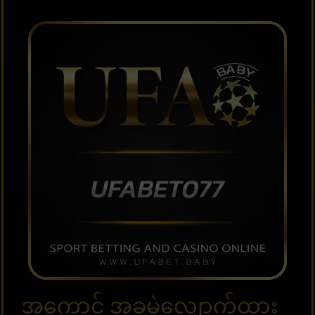
အကောင့် အခမဲ့လျှောက်ထား