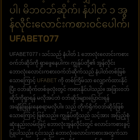
ပါ၊ မိဘဝဘ်ဆိုက်၊ နံပါတ် ၁ အွ
န်လိုင်းလောင်းကစားဝင်ပေါက်၊
UFABET077
UFABET077 ၊ သင်သည် နံပါတ် 1 ဘောလုံးလောင်းကစား
ဝက်ဘ်ဆိုဒ်ကို ရှာဖွေနေပါက၊ ကျွန်ုပ်တို့၏ အွန်လိုင်း
ဘောလုံးလောင်းကစားဝက်ဘ်ဆိုက်သည် နံပါတ်တစ်ဖြစ်
သောကြောင့်
UFABET
ကို တစ်ကြိမ်သာ လျှောက်ထားနိုင်
ပြီး ဝဘ်ဆိုက်တစ်ခုလုံးတွင် ကစားနိုင်ပါသည်။ အခြားဝဘ်
ဆိုဒ်ကိုရှာရန် မလိုအပ်ဘဲ ဝဘ်ဆိုဒ်များပြောင်းရန်
အချိန်ဖြုန်းနေစရာမလိုပါ။ သည် တိုက်ရိုက်ဝဘ်ဆိုဒ်ဖြစ်
သောကြောင့် ဖြစ်သည်။ ကျွန်ုပ်တို့သည် သင့်အား အပြည့်စုံ
ဆုံးနည်းလမ်းဖြင့် ဘောလုံးအွန်လိုင်းတွင် လောင်းကစားခွင့်
ပြုပါသည်။ ၎င်းသည် ဘောလုံးလောင်းကစားအတွက်သာ