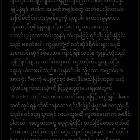
များတွင် အမျိုးမျိုးသောနည်းများဖြင့် လာရောက်ရင်းနှီး
မြှုပ်နှံရန် အဲဒါက အမြတ်အစွန်းတွေ ထုတ်ပေးနိုင်တယ်။
အကြိမ်တိုင်း၊ သုံးစွဲရန်ငွေကို ရယူပါ။ ကောင်းမွန်သော
ဝန်ဆောင်မှုစံနှုန်းများရှိသည်ဟု ယူဆထားသည့်
ကောင်းမွန်သောလမ်းညွှန်ချက်များဖြင့် ရင်းနှီးမြုပ်နှံခြင်း
သည် မခက်ခဲပါ။ ကျွန်ုပ်တို့၏ဝဘ်ဆိုဒ်ရှိဂိမ်းများသည်
အကောင်းဆုံးဖြစ်သောကြောင့်ဖြစ်သည်။ ကျွန်ုပ်တို့သည်
လူကြိုက်များသောဂိမ်းများကို ဂရုတစိုက်ရွေးချယ်ပြီး
ရွေးချယ်ထားပါသည်။ ပုံမှန်ဝင်ပါ။ သို့မှသာ အဖွဲ့ဝင်များ
အားလုံး ဂိမ်းကို ပျော်ရွှင်စွာ ခံစားနိုင်မည်ဖြစ်သည်။ သင့်
လိုအပ်ချက်အားလုံးကို ဖြည့်ဆည်းပေးရန်အတွက်
UFABET
သည် လောင်းကစားဂိမ်းများဖြင့် ပျော်ရွှင်ပါစေ။
ဆက်လုပ်ရန် ထိုက်တန်သော ရင်းနှီးမြုပ်နှံမှုတစ်ခုလည်း ရှိ
သည်။ ဝင်ငွေရသွားရင် ဘယ်သူမဆို လူတစ်ယောက်ဖြစ်နိုင်
ပါတယ်။ အလွယ်တကူ ငွေရှာနိုင်ပြီး တည်ငြိမ်သော ဝဘ်ဆို
ဒ်တစ်ခုလည်းဖြစ်သည်။ ငွေကြေးကိစ္စများနှင့် ဘက်ပေါင်း