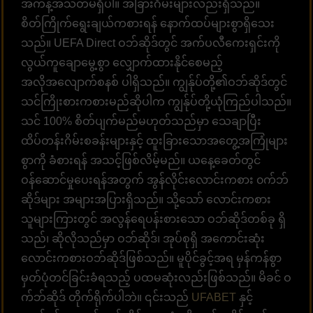
အကန့်အသတ်မရှိပါ။ အခြားဂိမ်းများလည်းရှိသည်။
စိတ်ကြိုက်ရွေးချယ်ကစားရန် နောက်ထပ်များစွာရှိသေး
သည်။ UEFA Direct ဝဘ်ဆိုဒ်တွင် အက်ပလီကေးရှင်းကို
လွယ်ကူချောမွေ့စွာ လျှောက်ထားနိုင်စေမည့်
အလိုအလျောက်စနစ် ပါရှိသည်။ ကျွန်ုပ်တို့၏ဝဘ်ဆိုဒ်တွင်
သင်ကြိုးစားကစားမည်ဆိုပါက ကျွန်ုပ်တို့ယုံကြည်ပါသည်။
သင် 100% စိတ်ပျက်မည်မဟုတ်သည်မှာ သေချာပြီး
ထိပ်တန်းဂိမ်းစခန်းများနှင့် ထူးခြားသောအတွေ့အကြုံများ
စွာကို ခံစားရန် အသင့်ဖြစ်လိမ့်မည်။ ယနေ့ခေတ်တွင်
ဝန်ဆောင်မှုပေးရန်အတွက် အွန်လိုင်းလောင်းကစား ၀က်ဘ်
ဆိုဒ်များ အများအပြားရှိသည်။ သို့သော် လောင်းကစား
သူများကြားတွင် အလွန်ရေပန်းစားသော ဝဘ်ဆိုဒ်တစ်ခု ရှိ
သည်၊ ဆိုလိုသည်မှာ ဝဘ်ဆိုဒ်၊ အုပ်စုရှိ အကောင်းဆုံး
လောင်းကစားဝဘ်ဆိုဒ်ဖြစ်သည်။ မူပိုင်ခွင့်အရ မှန်ကန်စွာ
မှတ်ပုံတင်ခြင်းခံရသည့် ပထမဆုံးလည်းဖြစ်သည်။ မိခင် ဝ
က်ဘ်ဆိုဒ် တိုက်ရိုက်ပါဘဲ။ ၎င်းသည်
UFABET
နှင့်