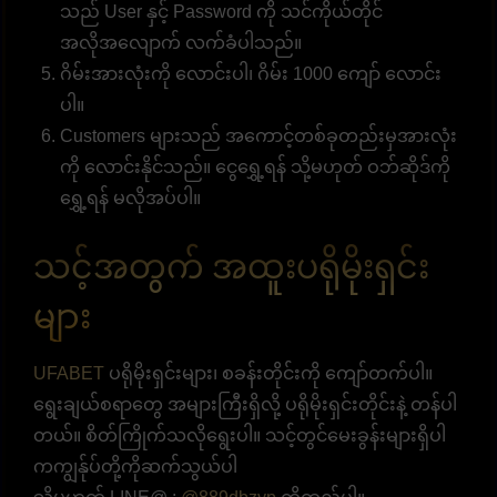
သည် User နှင့် Password ကို သင်ကိုယ်တိုင်
အလိုအလျောက် လက်ခံပါသည်။
ဂိမ်းအားလုံးကို လောင်းပါ၊ ဂိမ်း 1000 ကျော် လောင်း
ပါ။
Customers များသည် အကောင့်တစ်ခုတည်းမှအားလုံး
ကို လောင်းနိုင်သည်။ ငွေရွှေ့ရန် သို့မဟုတ် ဝဘ်ဆိုဒ်ကို
ရွှေ့ရန် မလိုအပ်ပါ။
သင့်အတွက် အထူးပရိုမိုးရှင်း
များ
UFABET
ပရိုမိုးရှင်းများ၊ စခန်းတိုင်းကို ကျော်တက်ပါ။
ရွေးချယ်စရာတွေ အများကြီးရှိလို့ ပရိုမိုးရှင်းတိုင်းနဲ့ တန်ပါ
တယ်။ စိတ်ကြိုက်သလိုရွေးပါ။ သင့်တွင်မေးခွန်းများရှိပါ
ကကျွန်ုပ်တို့ကိုဆက်သွယ်ပါ