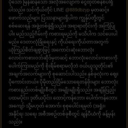
ပိုသော မြန်ဆန်သော အလိုအလျောက် ငွေထုတ်စနစ်ပါရှိ
ပါသည်။ သင်ကိုယ်တိုင် LINE
@889dbzyp
မှတဆင့်။
ဖောက်သည်များ ပြဿနာများရှိပါက ကျွန်ုပ်တို့တွင်
စစ်ဆေးရန် အဖွဲ့တစ်ဖွဲ့ရှိသည်။ အရာရာတိုင်းကို အကြံပြု
ပါ။ မည်သည့်ဂိမ်းကို ကစားရမည်ကို မသိပါက သင်ပေးပါ
မည်။ ဒေတာလုံခြုံရေးနှင့် ကိုယ်ရေးကိုယ်တာအတွက်
ယုံကြည်စိတ်ချစွာဖြင့် အကောင်းဆုံးဘောလုံး
လောင်းကစားဝဘ်ဆိုဒ်မှတဆင့် ဘောလုံးလောင်းကစားကို
ပေါက်ကြားမည်ကို စိုးရိမ်စရာမလိုဘဲ ဝယ်ယူသူတိုင်း၏
အချက်အလက်များကို စုဆောင်းပါသည်။ နှစ်ခုလုံးက ဈေး
ပိုကောင်းတယ်။ ပိုမိုတည်ငြိမ်သောရေတန်ဖိုးများ ဘောလုံး
ကစားနည်းတစ်မျိုးစီတွင် အမျိုးမျိုးရှိသည်။ အချိန်ပြည့်၊
ပထမပိုင်း၊ ဒုတိယပိုင်း၊ ထောင့်ကန်ဘော၊ ပေါက်ကန်ဘော၊
အကျော် သို့မဟုတ် အောက်၊ စုစုပေါင်းရမှတ် (အရှုံး၊
အနိုင်ရ၊ သရေ၊ အစီအစဉ်တစ်ခုစီတွင် ချန်ပီယံကို ခန့်မှန်း
သည်)။