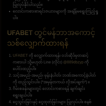
ပြုလုပ်နိုင်ပါသည်။
လောင်းကစားစာရင်းဇယားများကို အချိန်မရွေးကြည့်ရှု
ပါ။
UFABET တွင်မန်ဘာအကောင့်
သစ်လျှောက်ထားရန်
UFABET
ကို လျှောက်ထားရန်၊ ဝဘ်ဆိုဒ်မှတဆင့်
ကစားပါ သို့မဟုတ် Line (လိုင်း)
@889dbzyp
ကို
ပေါင်းထည့်ပါ။
သင့်အမည်-အမည်၊ ဖုန်းနံပါတ်၊ ဘဏ်အကောင့်နံပါတ်
ကို ထည့်သွင်းပါ။ (*အမှန်တကယ် လိုအပ်ချက်*) ။
ဂိမ်းစခန်းများတွင် လောင်းကစားရန် ချက်ချင်း
ရွေးချယ်ပါ။
ငွေသွင်းခြင်းနှင့် ငွေထုတ်ခြင်းများ ပြုလုပ်ပါ။ စနစ်