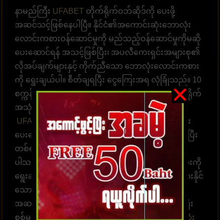
နာမည်ကြီး
UFABET
တိုက်ရိုက်ဝဘ်ဆိုဒ်ကို ပေးဖို့
အဆင်သင့်ဖြစ်နေပါပြီ။ နိုင်ငံ၏အကောင်းဆုံးဘောလုံး
လောင်းကစားဝန်ဆောင်မှုကို မည်သည့်ဝန်ဆောင်မှုကိုမဆို
ပေးဆောင်ရန် အသင့်ဖြစ်ပြီး၊ အပလီကေးရှင်းအများစု၏
လိုအပ်ချက်များနှင့် ကိုက်ညီသော ဘောလုံးလောင်းကစား
ကို ရွေးချယ်ပါ။ စီတ်ချရပြီး ငွေကြေးအရ လုံခြုံသည်။ 10
စက္ကန့်အတွင်း အခမဲ့ ငွေလွှဲပေးချေရုံဖြင့် ၎င်းကို တိုက်ရိုက်
အသုံးပြုနိုင်သည့် ဝန်ဆောင်မှုတစ်ခုဟု ယူဆပါသည်။
UFABET ကာစီနို
တွင် ဝန်ဆောင်မှုနှင့် အကြံဉာဏ်များ
ပေးဆောင်ရန် အရည်အချင်းပြည့်မီသော အဖွဲ့တစ်ဖွဲ့ရှိပြီး
တစ်ရက်လျှင် 24 နာရီ အကြံဉာဏ်များ ပေးဆောင်နိုင်
ပါသည်။ အကောင့်ထဲဝင်လာပြီး လောင်းကစားဂိမ်းများကို
ရွေးချယ်ကစားပါ။ အချိန်နှင့်တစ်ပြေးညီ လောင်းကစားနိုင်
သော စနစ်ဖြစ်ပါတယ်။ အလောင်းအစားရွေးချယ်ရန်
အဆင်သင့်ဖြစ်နေပါပြီ။ ထိထိရောက်ရောက် မြန်ဆန်ပြီး
စစ်မှန်သော ပေးချေမှုများ၊ နံပါတ် 1 တိုက်ရိုက်
ဘောလုံး