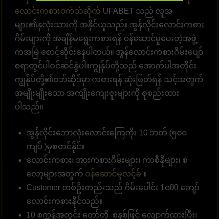
လောင်းကစားဝက်ဘ်ဆိုက်
UFABET သည် လူအ
များ၏နှလုံးသားကို အနိုင်ယူသည်။ အွန်လိုင်းလောင်းကစား
ဂိမ်းများကို အချိန်မရွေးကစားရန် ဝန်ဆောင်မှုပေးတဲ့အဖွဲ့
ကအမြဲ စောင့်ဆိုင်းနေပါတယ်။ အွန်လောင်းကစားဂိမ်းပျော်
စရာတွင်ပါဝင်ဆင်နွဲပါ။ကျွန်ုပ်တို့သည် အောက်ပါအတိုင်း
ကျွန်ုပ်တို့၏ဝဘ်ဆိုဒ်မှာ ကစားရန် ဆုံးဖြတ်ရန် သင့်အတွက်
အမျိုးမျိုးသော အကျိုးကျေးဇူးများကို စုစည်းထား
ပါသည်။
အွန်လိုင်းဘောလုံးလောင်းကြေကိုး 10 ဘတ် (၅၀၀
ကျပ် )မှစတင်နိုင်။
လောင်းကစား၊ အားကစားဂိမ်းများ၊ ကာစီနိုများ၊ စ
လော့များအတွက်
ဝန်ဆောင်မှုလင့်ခ်
။
Customer တစ်ဦးတည်းသည် ဂိမ်းပေါင်း 1၀00 ကျော်
လောင်းကစားနိုင်သည်။
10 စက္ကန့်အတွင်း တော်တို စနစ်ဖြင့် လျှောက်ထားပြီး၊