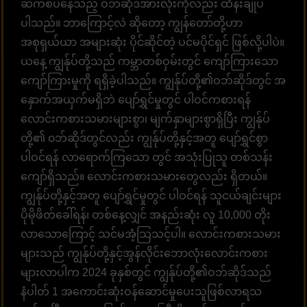
ဆက်စပ်နေသည့် ဝဘ်ဆိုဒ်အားလုံးကိုလည်း ထိန်းချုပ်
ပါသည်။ ဘာကြောင့်လဲ ဆိုတော့ ကျွန်တော်တို့ဟာ
အစုရှယ်ယာ အများဆုံး ပိုင်ဆိုင်တဲ့ ပင်မပိုင်ရှင် ဖြစ်လို့ပါပဲ။
ယနေ့ ကျွန်ုပ်တို့သည် ကမ္ဘာတစ်ဝှမ်းတွင် ကျော်ကြားသော
ကျော်ကြားမှုကို ရရှိခဲ့ပါသည်။ ကျွန်ုပ်တို့၏ဝဘ်ဆိုဒ်တွင် အ
နှောက်အယှက်မရှိဘဲ ပျော်ရွှင်မှုတွင် ပါဝင်ကစားရန်
လောင်းကစားသမားများစွာ၊ မျက်နှာများစွာရှိပြီး ကျွန်ုပ်
တို့၏ ၀ဘ်ဆိုဒ်တွင်လည်း ကျွန်ုပ်တို့နှင့်အတူ ပျော်ရွှင်စွာ
ပါဝင်ရန် လာရောက်ကြသော တွင် အသုံးပြုသူ တစ်သန်း
ကျော်ရှိသည်။ လောင်းကစားသမားတွေလည်း ရှိတယ်။
ကျွန်ုပ်တို့နှင့်အတူ ပျော်ရွှင်မှုတွင် ပါဝင်ရန် သူငယ်ချင်းများ
ပိုမိုဖိတ်ခေါ်ရန်၊ တစ်နေ့လျှင် အနည်းဆုံး လူ 10,000 တိုး
လာသောကြောင့် သင်မအံ့သြသင့်ပါ။ လောင်းကစားသမား
များသည် ကျွန်ုပ်တို့နှင့်အွန်လိုင်းဘောလုံးလောင်းကစား
များလာပါက 2024 ခုနှစ်တွင် ကျွန်ုပ်တို့၏ဝဘ်ဆိုဒ်သည်
နံပါတ် 1 အကောင်းဆုံးဝန်ဆောင်မှုပေးသူဖြစ်လာရသ