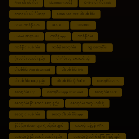
Free ငါး ပစ် ဂိမ်း
Myanmar ကာစီနို
Online ငါး ဂိမ်း apk
online ငါး ပစ် ဂိမ်းapp
Shan Koe Mee ငါး ပစ် ဂိမ်း
Shwe ကာစီနို APK
UFABET
ufabet888
ufabet เข้าสู่ระบบ
ကာစီနို app
ကာစီနို ဂိမ်း
ကာစီနို ငါး ပစ် ဂိမ်း
ကာစီနို စလော့ဂိမ်း
ကျွဲ စလော့ဂိမ်း
ဂိုး ပေါင်း လောင်း နည်း
ငါး ဂိမ်း ငွေ အကောင် ဆုံး
ငါးပစ်ဂိမ်း App download
ငါး ပစ် ဂိမ်း link
ငါး ပစ် ဂိမ်း ဆော့ နည်း
ငါး ပစ် ဂိမ်း ပိုက်ဆံ ရ
စလော့ဂိမ်း APK
စလော့ဂိမ်း app
စလော့ဂိမ်း app download
စလော့ဂိမ်း hack
စလော့ဂိမ်း နိုင် အောင် ဆော့ နည်း
စလော့ဂိမ်း အလုပ် လုပ် ပုံ
စလော့ ငါး ပစ် ဂိမ်း
စလော့ ငါး ပစ် ဂိမ်းapp
နိုင်ငံခြား tipster များ ရဲ့ ခန့်မှန်း ချက်
ဘောလုံး ခန့်မှန်း APK
ဘောလုံး ပွဲ နိုင် အောင် လောင်း နည်း
ဘောလုံး ပွဲ ပေါက် ကြေး ကြည့် နည်း