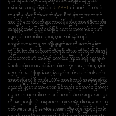
စုံက ဝန်ဆောင်မှုပေးသူတွေ အဆင်သင့်ဖြစ်နေပြီလေ။
စနစ်ဝန်ဆောင်မှုကိုဖွင့်ပါ။
UFABET
ပင်မဝဘ်ဆိုဒ် မိခင်
ကုမ္ပဏီမှ တိုက်ရိုက်ဝက်ဘ်ဆိုက် နိုင်ငံခြားတွင်တရားဝင်
အားဖြင့် ဖောက်သည်များလာလိမ့်မည်ဟုအာမခံနိုင်သည်။
အချိန်နှင့်တစ်ပြေးညီစနစ်ဖြင့် လောင်းကစားဂိမ်းများကို
ရွေးချယ်ကစားပါ။ ချောမွေ့စွာလောင်းနိုင်သည်။
ကျောင်းသားတွေရဲ့ အကြံပြုချက်တွေကို ကောင်းမွန်စွာ
တုံ့ပြန်ပါတယ်။ သင့်လက်ကိုင်ဖုန်းကိုသာ ကိုင်လိုက်ပါ။ အွန်
လိုင်းဘောလုံးကို ထပ်မံ၍ လောင်းကြေးထပ်ရန် ရွေးချယ်
နိုင်ပါသည်။ စနစ်လည်းရှိတယ်။ အလိုအလျောက်ငွေသွင်း-
ငွေထုတ် အသုံးပြုရန် စက္ကန့်အနည်းငယ်သာ ကြာပါသည်။
အဆင်ပြေ၊ လုံခြုံသည်၊ 100% အာမခံသည် အခမဲ့ဆုကြေး
ငွေသည်မြင့်မားသောပမာဏဖြစ်သည်။ စဉ်ဆက်မပြတ်တိုး
စဖွင့်ကတည်းကပါ။ တရားဝင်ဝက်ဘ်ဆိုက် အရည်အသွေး
ကို အထူးဂရုပြု၍ တရားဝင်သည်။ အာရုံစူးစိုက်မှုပေးသည့်
စနစ် website နှင့် service system တို့မှ ထို့ကြောင့်ဝန်ထမ်း