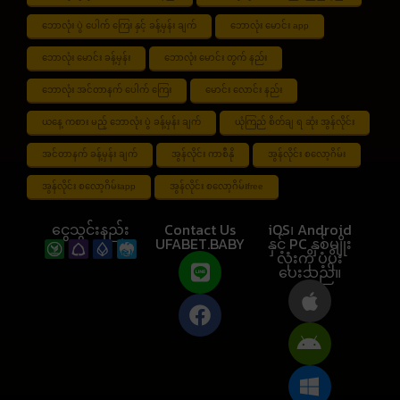
ဘောလုံး ပွဲ ပေါက် ကြေး နှင့် ခန့်မှန်း ချက်
ဘောလုံး မောင်း app
ဘောလုံး မောင်း ခန့်မှန်း
ဘောလုံး မောင်း တွက် နည်း
ဘောလုံး အင်တာနက် ပေါက် ကြေး
မောင်း လောင်း နည်း
ယနေ့ ကစား မည့် ဘောလုံး ပွဲ ခန့်မှန်း ချက်
ယုံကြည် စိတ်ချ ရ ဆုံး အွန်လိုင်း
အင်တာနက် ခန့်မှန်း ချက်
အွန်လိုင်း ကာစီနို
အွန်လိုင်း စလော့ဂိမ်း
အွန်လိုင်း စလော့ဂိမ်းapp
အွန်လိုင်း စလော့ဂိမ်းfree
ငွေသွင်းနည်း
Contact Us
iOS၊ Android
UFABET.BABY
နှင့် PC နှစ်မျိုး
လုံးကို ပံ့ပိုး
ပေးသည်။