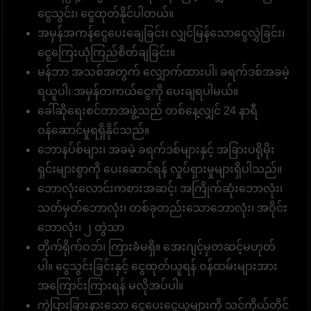
ငွေသွင်း၊ ငွေထုတ်နိုင်ပါတယ်။
အမှန်အကန်ငွေပေးချေခြင်း၊ လျှင်မြန်သောငွေလွှဲခြင်း၊
ငွေကြေးယုံကြည်စိတ်ချခြင်း။
မန်ဘာ အသစ်အတွက် လျှောက်ထားပါ၊ ခရက်ဒစ်အခမဲ့
ရယူပါ၊ အမှန်တကယ်ငွေကို ပေးချရပါမယ်။
ခေါ်ဆိုရေးစင်တာအဖွဲ့သည် တစ်နေ့လျှင် 24 နာရီ
ဝန်ဆောင်မှုရရှိနိုင်သည်။
ဘောနပ်စ်များ၊ အခမဲ့ ခရက်ဒစ်များနှင့် အခြားပရိုမိုး
ရှင်းများစွာကို ပေးဆောင်ရန် လှုပ်ရှားမှုများရှိပါသည်။
ဘောလုံးလောင်းကစားအဆင့်၊ အကြိုက်ဆုံးဘောလုံး၊
သတ်မှတ်ဘောလုံး၊ တစ်ခုတည်းသောဘောလုံး၊ အဝိုင်း
ဘောလုံး၊ ၂ တွဲသာ
တိုက်ရိုက်ဝဘ်၊ ကြားခံမရှိ။ အေးဂျင့်မှတဆင့်မဟုတ်
ပါ။ ငွေသွင်းခြင်းနှင့် ငွေထုတ်ယူရန် ဝန်ထမ်းများအား
အကြောင်းကြားရန် မလိုအပ်ပါ။
ကွဲပြားခြားနားသော ငွေပေးငွေယူများကို သင်ကိုယ်တိုင်