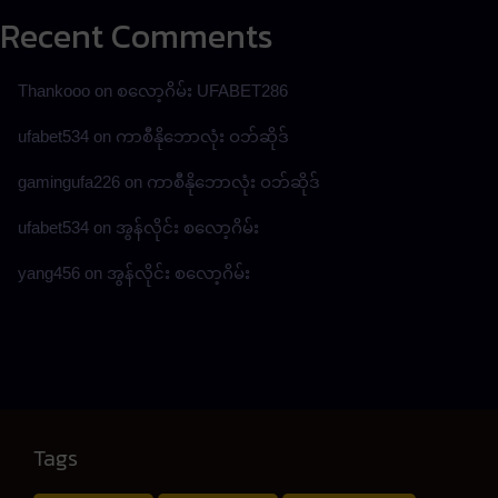
Recent Comments
Thankooo
on
စလော့ဂိမ်း UFABET286
ufabet534
on
ကာစီနိုဘောလုံး ဝဘ်ဆိုဒ်
gamingufa226
on
ကာစီနိုဘောလုံး ဝဘ်ဆိုဒ်
ufabet534
on
အွန်လိုင်း စလော့ဂိမ်း
yang456
on
အွန်လိုင်း စလော့ဂိမ်း
Tags