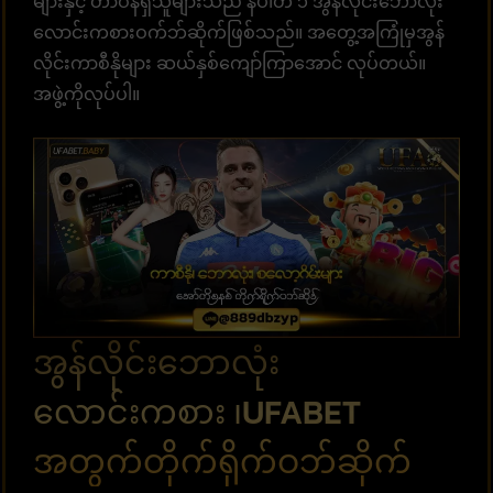
များနှင့် တာဝန်ရှိသူများသည် နံပါတ် ၁ အွန်လိုင်းဘောလုံး
လောင်းကစားဝက်ဘ်ဆိုက်ဖြစ်သည်။ အတွေ့အကြုံမှအွန်
လိုင်းကာစီနိုများ ဆယ်နှစ်ကျော်ကြာအောင် လုပ်တယ်။
အဖွဲ့ကိုလုပ်ပါ။
အွန်လိုင်းဘောလုံး
လောင်းကစား ၊UFABET
အတွက်တိုက်ရိုက်ဝဘ်ဆိုက်