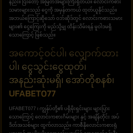
နည်း။ ပြီးတော့ အမြတ်အများကြီးရှိတယ်။ လောင်းကစား
သမားများသည် ငွေကို အမှန်တကယ် ထုတ်ယူနိုင်သည်။
အဘယ်ကြောင့်ဆိုသော် ဝဘ်ဆိုဒ်တွင် လောင်းကစားသမား
များ၏ ငွေကြေးကို မည်သို့မျှ ထိန်းသိမ်းရန် မူဝါဒမရှိ
သောကြောင့် ဖြစ်သည်။
အကောင့်ဝင်ပါ၊ လျှောက်ထား
ပါ၊ ငွေသွင်းငွေထုတ်၊
အနည်းဆုံးမရှိ၊ အော်တိုစနစ်၊
UFABET077
UFABET077 ၊ ကျွန်ုပ်တို့၏ ပရိုမိုးရှင်းများ များပြား
သောကြောင့် လောင်းကစားဂိမ်းများ နှင့် အချိန်တိုင်း အပ်
ဒိတ်အသစ်များ ထွက်လာသည်။ ကာစီနိုလောင်းကစားရုံ