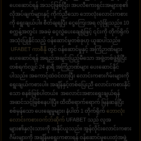
ပေးဆောင်ရန် အသင့်ဖြစ်ပြီး၊ အပလီကေးရှင်းအများစု၏
လိုအပ်ချက်များနှင့် ကိုက်ညီသော ဘောလုံးလောင်းကစား
ကို ရွေးချယ်ပါ။ စီတ်ချရပြီး ငွေကြေးအရ လုံခြုံသည်။ 10
စက္ကန့်အတွင်း အခမဲ့ ငွေလွှဲပေးချေရုံဖြင့် ၎င်းကို တိုက်ရိုက်
အသုံးပြုနိုင်သည့် ဝန်ဆောင်မှုတစ်ခုဟု ယူဆပါသည်။
UFABET ကာစီနို
တွင် ဝန်ဆောင်မှုနှင့် အကြံဉာဏ်များ
ပေးဆောင်ရန် အရည်အချင်းပြည့်မီသော အဖွဲ့တစ်ဖွဲ့ရှိပြီး
တစ်ရက်လျှင် 24 နာရီ အကြံဉာဏ်များ ပေးဆောင်နိုင်
ပါသည်။ အကောင့်ထဲဝင်လာပြီး လောင်းကစားဂိမ်းများကို
ရွေးချယ်ကစားပါ။ အချိန်နှင့်တစ်ပြေးညီ လောင်းကစားနိုင်
သော စနစ်ဖြစ်ပါတယ်။ အလောင်းအစားရွေးချယ်ရန်
အဆင်သင့်ဖြစ်နေပါပြီ။ ထိထိရောက်ရောက် မြန်ဆန်ပြီး
စစ်မှန်သော ပေးချေမှုများ၊ နံပါတ် 1 တိုက်ရိုက်
ဘောလုံး
လောင်းကစားဝက်ဘ်ဆိုက်
UFABET သည် လူအ
များ၏နှလုံးသားကို အနိုင်ယူသည်။ အွန်လိုင်းလောင်းကစား
ဂိမ်းများကို အချိန်မရွေးကစားရန် ဝန်ဆောင်မှုပေးတဲ့အဖွဲ့