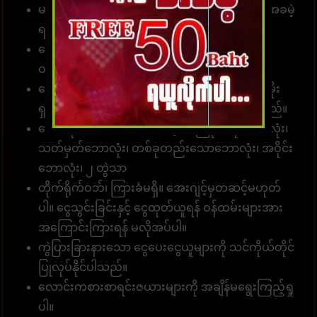
မန်ဘာ အသစ်အတွက် လျှောက်ထားပါ၊ ခရက်ဒစ်အခမဲ့
ရယူပါ၊ အမှန်တကယ်ငွေကို ပေးချရပါမယ်။
ခေါ်ဆိုရေးစင်တာအဖွဲ့သည် တစ်နေ့လျှင် 24 နာရီ
ဝန်ဆောင်မှုရရှိနိုင်သည်။
ဘောနပ်စ်များ၊ အခမဲ့ ခရက်ဒစ်များနှင့် အခြားပရိုမိုး
ရှင်းများစွာကို ပေးဆောင်ရန် လှုပ်ရှားမှုများရှိပါသည်။
ဘောလုံးလောင်းကစားအဆင့်၊ အကြိုက်ဆုံးဘောလုံး၊
သတ်မှတ်ဘောလုံး၊ တစ်ခုတည်းသောဘောလုံး၊ အဝိုင်း
ဘောလုံး၊ ၂ တွဲသာ
တိုက်ရိုက်ဝဘ်၊ ကြားခံမရှိ။ အေးဂျင့်မှတဆင့်မဟုတ်
ပါ။ ငွေသွင်းခြင်းနှင့် ငွေထုတ်ယူရန် ဝန်ထမ်းများအား
အကြောင်းကြားရန် မလိုအပ်ပါ။
ကွဲပြားခြားနားသော ငွေပေးငွေယူများကို သင်ကိုယ်တိုင်
ပြုလုပ်နိုင်ပါသည်။
လောင်းကစားစာရင်းဇယားများကို အချိန်မရွေးကြည့်ရှု
ပါ။