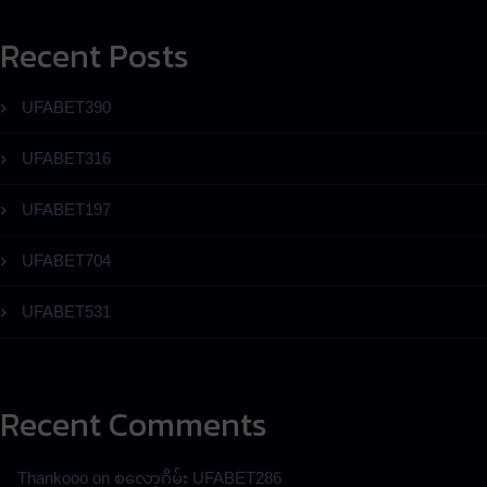
Recent Posts
UFABET390
UFABET316
UFABET197
UFABET704
UFABET531
Recent Comments
Thankooo
on
စလော့ဂိမ်း UFABET286