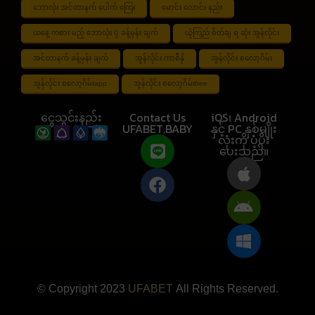
ဘောလုံး အင်တာနက် ပေါက် ကြေး
မောင်း လောင်း နည်း
ယနေ့ ကစား မည့် ဘောလုံး ပွဲ ခန့်မှန်း ချက်
ယုံကြည် စိတ်ချ ရ ဆုံး အွန်လိုင်း
အင်တာနက် ခန့်မှန်း ချက်
အွန်လိုင်း ကာစီနို
အွန်လိုင်း စလော့ဂိမ်း
အွန်လိုင်း စလော့ဂိမ်းapp
အွန်လိုင်း စလော့ဂိမ်းfree
ငွေသွင်းနည်း
Contact Us
iOS၊ Android
UFABET.BABY
နှင့် PC နှစ်မျိုး
လုံးကို ပံ့ပိုး
ပေးသည်။
© Copyright 2023
UFABET
All Rights Reserved.