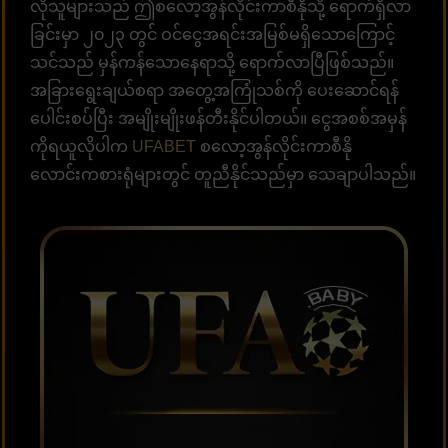
လိုသူများသည် ဤစလော့အွန်လိုင်းကာစီနိုသို့ ရောက်ရှိလာ
ခြင်းမှာ ၂၀၂၃ တွင် ဝင်ငွေအရင်းအမြစ်မရှိသောကြောင့်
သင်သည် မှန်ကန်သောနေရာသို့ ရောက်လာပြီဖြစ်သည်။
အခြားရွေးချယ်စရာ အတွေ့အကြုံသစ်ကို ပေးဆောင်ရန်
ပေါင်းစပ်ပြီး အမျိုးမျိုးဖန်တီးနိုင်ပါတယ်။ ငွေအစစ်အမှန်
ကိုရယူလိုပါက
UFABET
စလော့အွန်လိုင်းကာစီနို
လောင်းကစားရုံများတွင် တူညီနိုင်သည်မှာ သေချာပါသည်။