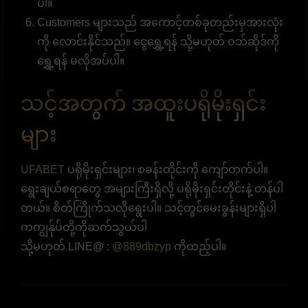
ပါ။
Customers များသည် အကောင့်တစ်ခုတည်းမှအားလုံး
ကို လောင်းနိုင်သည်။ ငွေရွှေ့ရန် သို့မဟုတ် ဝဘ်ဆိုဒ်ကို
ရွှေ့ရန် မလိုအပ်ပါ။
သင့်အတွက် အထူးပရိုမိုးရှင်း
များ
UFABET
ပရိုမိုးရှင်းများ၊ စခန်းတိုင်းကို ကျော်တက်ပါ။
ရွေးချယ်စရာတွေ အများကြီးရှိလို့ ပရိုမိုးရှင်းတိုင်းနဲ့ တန်ပါ
တယ်။ စိတ်ကြိုက်သလိုရွေးပါ။ သင့်တွင်မေးခွန်းများရှိပါ
ကကျွန်ုပ်တို့ကိုဆက်သွယ်ပါ
သို့မဟုတ် LINE@ :
@889dbzyp
ကိုထည့်ပါ။