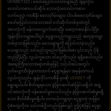
UFABET322 ၊ ခေတ်ပြောင်းလာတာနဲ့အညီ အွန်လိုင်း
လောင်းကစားဝဘ်ဆိုဒ်၊ ဘောလုံးလောင်းကစား၊
လက်ဝှေ့ပွဲ၊ ကာစီနို၊ စလော့ဂိမ်းများ၊ ငါးပစ်စလော့ဂိမ်းများ
ခေတ်ပြောင်းလာသောအခါ ဝဘ်ဆိုက်တစ်ခုထဲတွင်
အားလုံးကို မန်လာလျှောက်ထားပြီး ဆော့ကစားနိုင်ပါပြီ။
အွန်လိုင်းကမ္ဘာပေါ်တွင် ငွေရှာသည့်ကမ္ဘာသည် အတုမဲ့ကမ္ဘာ
တစ်ခုသာဖြစ်သည်။ မသေချာမှုကို ပြောင်းလဲခဲ့သည်။
သေချာသည် သင်မည်သူမည်ဝါဖြစ်ပါစေ၊ ၎င်းသည် ပိုမို
တည်ငြိမ်ပြီး လွယ်ကူသော ၀င်ငွေကိုလည်း ရရှိစေပါသည်။
အရေးကြီးသောအရာတစ်ခုဖြင့် သင့်ပါးစပ်အတွင်း
ငှက်ပျောသီးခွံခွာတာထက် ငွေရှာရန်မှာ အမှန်တကယ်
လွယ်ကူသည်။ အွန်လိုင်းကာစီနို မှာဆို
UFABET
ကို
ရွေးချယ်ပါ။ စိတ်ချရသော ခွဲခြားဆက်ဆံခြင်းမရှိဘဲ အဖွဲ့
ဝင်အားလုံးကို ဝန်ဆောင်မှုပေးပါသည်။ ခွဲခြားဆက်ဆံမှုမရှိ
သော စိတ်ဖိစီးမှုမရှိပါ။ တကယ့်ကမ္ဘာမှာ ငွေရှာတဲ့ တခြား
ပုံစံတွေလိုပဲ။ သင်တစ်ဦးတည်းဖြစ်လျှင် ဤပုံစံဖြင့် ငွေရှာ