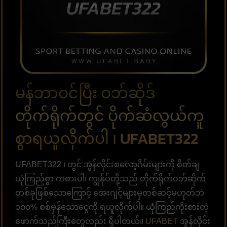
မန်ဘာဝင်ပြီး ဝဘ်ဆိုဒ်
တိုက်ရိုက်တွင် ပိုက်ဆံလွယ်ကူ
စွာရယူလိုက်ပါ ၊ UFABET322
UFABET322 ၊ တွင် အွန်လိုင်းစလော့ဂိမ်းများကို စိတ်ချ
ယုံကြည်စွာ ကစားပါ၊ ကျွန်ုပ်တို့သည် တိုက်ရိုက်ဝဘ်ဆိုက်
တစ်ခုဖြစ်သောကြောင့် အေးဂျင့်များမှတစ်ဆင့်မဟုတ်ဘဲ
၁၀၀% စစ်မှန်သောငွေကို ရယူလိုက်ပါ။ ယုံကြည်ကိုးစားတဲ့
ဖောက်သည်ကြီးတွေလည်း ရှိပါတယ်။
UFABET
အွန်လိုင်း