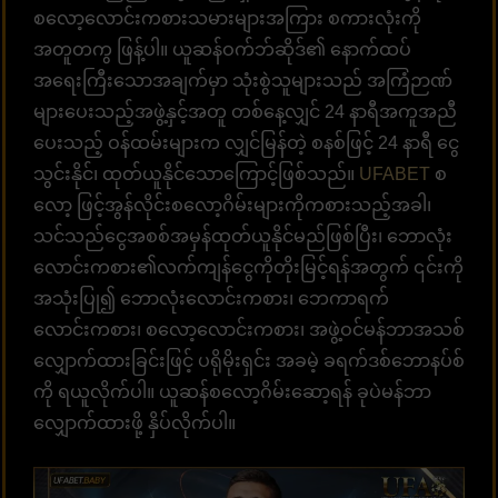
စလော့လောင်းကစားသမားများအကြား စကားလုံးကို
အတူတကွ ဖြန့်ပါ။ ယူဆန်ဝက်ဘ်ဆိုဒ်၏ နောက်ထပ်
အရေးကြီးသောအချက်မှာ သုံးစွဲသူများသည် အကြံဉာဏ်
များပေးသည့်အဖွဲ့နှင့်အတူ တစ်နေ့လျှင် 24 နာရီအကူအညီ
ပေးသည့် ဝန်ထမ်းများက လျှင်မြန်တဲ့ စနစ်ဖြင့် 24 နာရီ ငွေ
သွင်းနိုင်၊ ထုတ်ယူနိုင်သောကြောင့်ဖြစ်သည်။
UFABET
စ
လော့ ဖြင့်အွန်လိုင်းစလော့ဂိမ်းများကိုကစားသည့်အခါ၊
သင်သည်ငွေအစစ်အမှန်ထုတ်ယူနိုင်မည်ဖြစ်ပြီး၊ ဘောလုံး
လောင်းကစား၏လက်ကျန်ငွေကိုတိုးမြင့်ရန်အတွက် ၎င်းကို
အသုံးပြု၍ ဘောလုံးလောင်းကစား၊ ဘေကာရက်
လောင်းကစား၊ စလော့လောင်းကစား၊ အဖွဲ့ဝင်မန်ဘာအသစ်
လျှောက်ထားခြင်းဖြင့် ပရိုမိုးရှင်း အခမဲ့ ခရက်ဒစ်ဘောနပ်စ်
ကို ရယူလိုက်ပါ။ ယူဆန်စလော့ဂိမ်းဆော့ရန် ခုပဲမန်ဘာ
လျှောက်ထားဖို့ နှိပ်လိုက်ပါ။