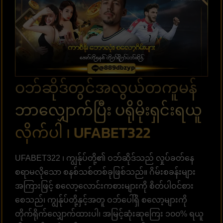
ဝဘ်ဆိုဒ်တွင်အလွယ်တကူမန်
ဘာလျှောက်ပြီး ပရိုမိုးရှင်းရယူ
လိုက်ပါ ၊ UFABET322
UFABET322 ၊ ကျွန်ုပ်တို့၏ ဝဘ်ဆိုဒ်သည် လှုပ်ခတ်နေ
စရာမလိုသော စနစ်သစ်တစ်ခုဖြစ်သည်။ ဂိမ်းစခန်းများ
အကြားဖြင့် စလော့လောင်းကစားများကို စိတ်ပါဝင်စား
စေသည်၊ ကျွန်ုပ်တို့နှင့်အတူ ဝဘ်ပေါ်ရှိ စလော့များကို
တိုက်ရိုက်လျှောက်ထားပါ၊ အမြင့်ဆုံးဆုကြေး ၁၀၀% ရယူ