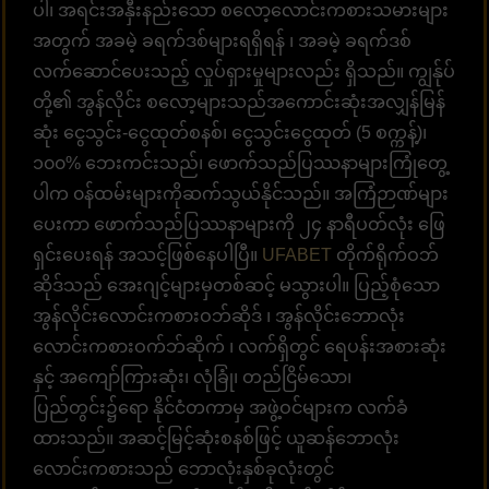
ပါ၊ အရင်းအနှီးနည်းသော စလော့လောင်းကစားသမားများ
အတွက် အခမဲ့ ခရက်ဒစ်များရရှိရန် ၊ အခမဲ့ ခရက်ဒစ်
လက်ဆောင်ပေးသည့် လှုပ်ရှားမှုများလည်း ရှိသည်။ ကျွန်ုပ်
တို့၏ အွန်လိုင်း စလော့များသည်အကောင်းဆုံးအလျှန်မြန်
ဆုံး ငွေသွင်း-ငွေထုတ်စနစ်၊ ငွေသွင်းငွေထုတ် (5 စက္ကန့်)၊
၁၀၀% ဘေးကင်းသည်၊ ဖောက်သည်ပြဿနာများကြုံတွေ့
ပါက ၀န်ထမ်းများကိုဆက်သွယ်နိုင်သည်။ အကြံဉာဏ်များ
ပေးကာ ဖောက်သည်ပြဿနာများကို ၂၄ နာရီပတ်လုံး ဖြေ
ရှင်းပေးရန် အသင့်ဖြစ်နေပါပြီ။
UFABET
တိုက်ရိုက်ဝဘ်
ဆိုဒ်သည် အေးဂျင့်များမှတစ်ဆင့် မသွားပါ။ ပြည့်စုံသော
အွန်လိုင်းလောင်းကစားဝဘ်ဆိုဒ် ၊ အွန်လိုင်းဘောလုံး
လောင်းကစားဝက်ဘ်ဆိုက် ၊ လက်ရှိတွင် ရေပန်းအစားဆုံး
နှင့် အကျော်ကြားဆုံး၊ လုံခြုံ၊ တည်ငြိမ်သော၊
ပြည်တွင်း၌ရော နိုင်ငံတကာမှ အဖွဲ့ဝင်များက လက်ခံ
ထားသည်။ အဆင့်မြင့်ဆုံးစနစ်ဖြင့် ယူဆန်ဘောလုံး
လောင်းကစားသည် ဘောလုံးနှစ်ခုလုံးတွင်