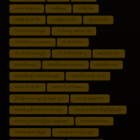
ufabet เข้าสู่ระบบ
ကာစီနို app
ကာစီနို ဂိမ်း
ကာစီနို ငါး ပစ် ဂိမ်း
ကာစီနို စလော့ဂိမ်း
ကျွဲ စလော့ဂိမ်း
ဂိုး ပေါင်း လောင်း နည်း
ငါး ဂိမ်း ငွေ အကောင် ဆုံး
ငါးပစ်ဂိမ်း App download
ငါး ပစ် ဂိမ်း link
ငါး ပစ် ဂိမ်း ဆော့ နည်း
ငါး ပစ် ဂိမ်း ပိုက်ဆံ ရ
စလော့ဂိမ်း APK
စလော့ဂိမ်း app
စလော့ဂိမ်း app download
စလော့ဂိမ်း hack
စလော့ဂိမ်း နိုင် အောင် ဆော့ နည်း
စလော့ဂိမ်း အလုပ် လုပ် ပုံ
စလော့ ငါး ပစ် ဂိမ်း
စလော့ ငါး ပစ် ဂိမ်းapp
နိုင်ငံခြား tipster များ ရဲ့ ခန့်မှန်း ချက်
ဘောလုံး ခန့်မှန်း APK
ဘောလုံး ပွဲ နိုင် အောင် လောင်း နည်း
ဘောလုံး ပွဲ ပေါက် ကြေး ကြည့် နည်း
ဘောလုံး ပွဲ ပေါက် ကြေး နှင့် ခန့်မှန်း ချက်
ဘောလုံး မောင်း app
ဘောလုံး မောင်း ခန့်မှန်း
ဘောလုံး မောင်း တွက် နည်း