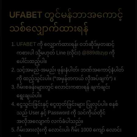
UFABET တွင်မန်ဘာအကောင့်
သစ်လျှောက်ထားရန်
UFABET
ကို လျှောက်ထားရန်၊ ဝဘ်ဆိုဒ်မှတဆင့်
ကစားပါ သို့မဟုတ် Line (လိုင်း)
@889dbzyp
ကို
ပေါင်းထည့်ပါ။
သင့်အမည်-အမည်၊ ဖုန်းနံပါတ်၊ ဘဏ်အကောင့်နံပါတ်
ကို ထည့်သွင်းပါ။ (*အမှန်တကယ် လိုအပ်ချက်*) ။
ဂိမ်းစခန်းများတွင် လောင်းကစားရန် ချက်ချင်း
ရွေးချယ်ပါ။
ငွေသွင်းခြင်းနှင့် ငွေထုတ်ခြင်းများ ပြုလုပ်ပါ။ စနစ်
သည် User နှင့် Password ကို သင်ကိုယ်တိုင်
အလိုအလျောက် လက်ခံပါသည်။
ဂိမ်းအားလုံးကို လောင်းပါ၊ ဂိမ်း 1000 ကျော် လောင်း