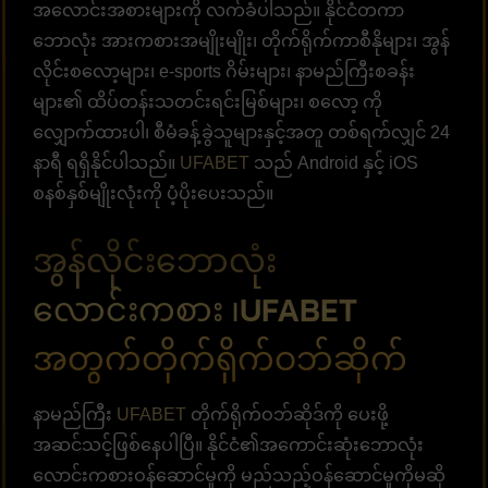
အလောင်းအစားများကို လက်ခံပါသည်။ နိုင်ငံတကာ
ဘောလုံး အားကစားအမျိုးမျိုး၊ တိုက်ရိုက်ကာစီနိုများ၊ အွန်
လိုင်းစလော့များ၊ e-sports ဂိမ်းများ၊ နာမည်ကြီးစခန်း
များ၏ ထိပ်တန်းသတင်းရင်းမြစ်များ၊ စလော့ ကို
လျှောက်ထားပါ၊ စီမံခန့်ခွဲသူများနှင့်အတူ တစ်ရက်လျှင် 24
နာရီ ရရှိနိုင်ပါသည်။
UFABET
သည် Android နှင့် iOS
စနစ်နှစ်မျိုးလုံးကို ပံ့ပိုးပေးသည်။
အွန်လိုင်းဘောလုံး
လောင်းကစား ၊UFABET
အတွက်တိုက်ရိုက်ဝဘ်ဆိုက်
နာမည်ကြီး
UFABET
တိုက်ရိုက်ဝဘ်ဆိုဒ်ကို ပေးဖို့
အဆင်သင့်ဖြစ်နေပါပြီ။ နိုင်ငံ၏အကောင်းဆုံးဘောလုံး
လောင်းကစားဝန်ဆောင်မှုကို မည်သည့်ဝန်ဆောင်မှုကိုမဆို