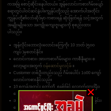
ကအမြဲ စောင့်ဆိုင်းနေပါတယ်။ အွန်လောင်းကစားဂိမ်းပျော်
စရာတွင်ပါဝင်ဆင်နွဲပါ။ကျွန်ုပ်တို့သည် အောက်ပါအတိုင်း
ကျွန်ုပ်တို့၏ဝဘ်ဆိုဒ်မှာ ကစားရန် ဆုံးဖြတ်ရန် သင့်အတွက်
အမျိုးမျိုးသော အကျိုးကျေးဇူးများကို စုစည်းထား
ပါသည်။
အွန်လိုင်းဘောလုံးလောင်းကြေကိုး 10 ဘတ် (၅၀၀
ကျပ် )မှစတင်နိုင်။
လောင်းကစား၊ အားကစားဂိမ်းများ၊ ကာစီနိုများ၊ စ
လော့များအတွက်
ဝန်ဆောင်မှုလင့်ခ်
။
Customer တစ်ဦးတည်းသည် ဂိမ်းပေါင်း 1၀00 ကျော်
လောင်းကစားနိုင်သည်။
10 စက္ကန့်အတွင်း တော်တို စနစ်ဖြင့် လျှောက်ထားပြီး၊
ငွေသွင်း၊ ငွေထုတ်နိုင်ပါတယ်။
အမှန်အကန်ငွေပေးချေခြင်း၊ လျှင်မြန်သောငွေလွှဲခြင်း၊
ငွေကြေးယုံကြည်စိတ်ချခြင်း။