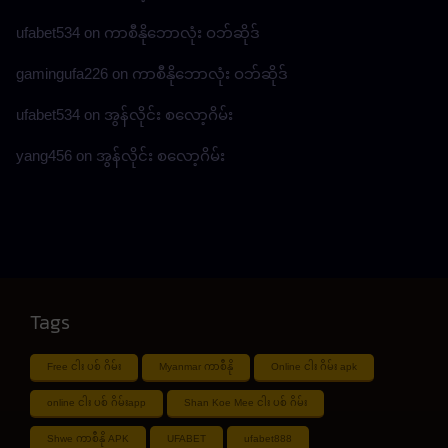
ufabet534
on
ကာစီနိုဘောလုံး ဝဘ်ဆိုဒ်
gamingufa226
on
ကာစီနိုဘောလုံး ဝဘ်ဆိုဒ်
ufabet534
on
အွန်လိုင်း စလော့ဂိမ်း
yang456
on
အွန်လိုင်း စလော့ဂိမ်း
Tags
Free ငါး ပစ် ဂိမ်း
Myanmar ကာစီနို
Online ငါး ဂိမ်း apk
online ငါး ပစ် ဂိမ်းapp
Shan Koe Mee ငါး ပစ် ဂိမ်း
Shwe ကာစီနို APK
UFABET
ufabet888