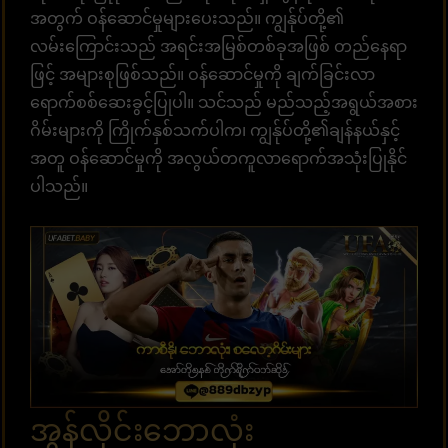
အတွက် ဝန်ဆောင်မှုများပေးသည်။ ကျွန်ုပ်တို့၏
လမ်းကြောင်းသည် အရင်းအမြစ်တစ်ခုအဖြစ် တည်နေရာ
ဖြင့် အများစုဖြစ်သည်။ ဝန်ဆောင်မှုကို ချက်ခြင်းလာ
ရောက်စစ်ဆေးခွင့်ပြုပါ။ သင်သည် မည်သည့်အရွယ်အစား
ဂိမ်းများကို ကြိုက်နှစ်သက်ပါက၊ ကျွန်ုပ်တို့၏ချန်နယ်နှင့်
အတူ ဝန်ဆောင်မှုကို အလွယ်တကူလာရောက်အသုံးပြုနိုင်
ပါသည်။
အွန်လိုင်းဘောလုံး