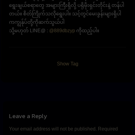
ရွေးချယ်စရာတွေ အများကြီးရှိလို့ ပရိုမိုးရှင်းတိုင်းနဲ့ တန်ပါ
တယ်။ စိတ်ကြိုက်သလိုရွေးပါ။ သင့်တွင်မေးခွန်းများရှိပါ
ကကျွန်ုပ်တို့ကိုဆက်သွယ်ပါ
သို့မဟုတ် LINE@ :
@889dbzyp
ကိုထည့်ပါ။
Show Tag
Leave a Reply
Your email address will not be published.
Required