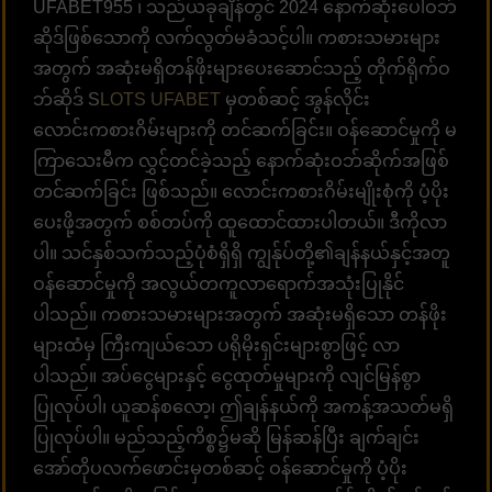
UFABET955 ၊ သည်ယခုချိန်တွင် 2024 နောက်ဆုံးပေါ်ဝဘ်
ဆိုဒ်ဖြစ်သောကို လက်လွတ်မခံသင့်ပါ။ ကစားသမားများ
အတွက် အဆုံးမရှိတန်ဖိုးများပေးဆောင်သည့် တိုက်ရိုက်ဝ
ဘ်ဆိုဒ် S
LOTS UFABET
မှတစ်ဆင့် အွန်လိုင်း
လောင်းကစားဂိမ်းများကို တင်ဆက်ခြင်း။ ဝန်ဆောင်မှုကို မ
ကြာသေးမီက လွှင့်တင်ခဲ့သည့် နောက်ဆုံးဝဘ်ဆိုက်အဖြစ်
တင်ဆက်ခြင်း ဖြစ်သည်။ လောင်းကစားဂိမ်းမျိုးစုံကို ပံ့ပိုး
ပေးဖို့အတွက် စစ်တပ်ကို ထူထောင်ထားပါတယ်။ ဒီကိုလာ
ပါ။ သင်နှစ်သက်သည့်ပုံစံရှိရှိ ကျွန်ုပ်တို့၏ချန်နယ်နှင့်အတူ
ဝန်ဆောင်မှုကို အလွယ်တကူလာရောက်အသုံးပြုနိုင်
ပါသည်။ ကစားသမားများအတွက် အဆုံးမရှိသော တန်ဖိုး
များထံမှ ကြီးကျယ်သော ပရိုမိုးရှင်းများစွာဖြင့် လာ
ပါသည်။ အပ်ငွေများနှင့် ငွေထုတ်မှုများကို လျင်မြန်စွာ
ပြုလုပ်ပါ၊ ယူဆန်စလော့၊ ဤချန်နယ်ကို အကန့်အသတ်မရှိ
ပြုလုပ်ပါ။ မည်သည့်ကိစ္စ၌မဆို မြန်ဆန်ပြီး ချက်ချင်း
အော်တိုပလက်ဖောင်းမှတစ်ဆင့် ဝန်ဆောင်မှုကို ပံ့ပိုး