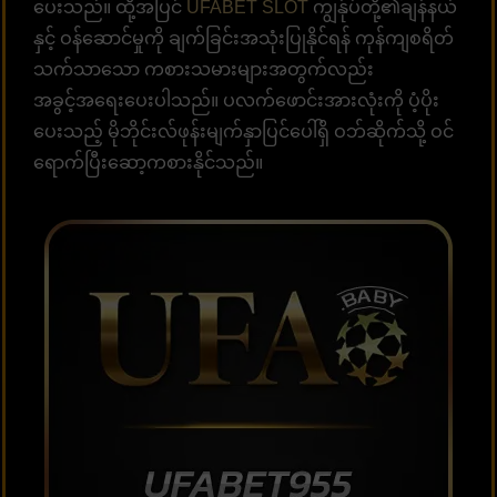
ပေးသည်။ ထို့အပြင်
UFABET SLOT
ကျွန်ုပ်တို့၏ချန်နယ်
နှင့် ဝန်ဆောင်မှုကို ချက်ခြင်းအသုံးပြုနိုင်ရန် ကုန်ကျစရိတ်
သက်သာသော ကစားသမားများအတွက်လည်း
အခွင့်အရေးပေးပါသည်။ ပလက်ဖောင်းအားလုံးကို ပံ့ပိုး
ပေးသည့် မိုဘိုင်းလ်ဖုန်းမျက်နှာပြင်ပေါ်ရှိ ဝဘ်ဆိုက်သို့ ဝင်
ရောက်ပြီးဆော့ကစားနိုင်သည်။