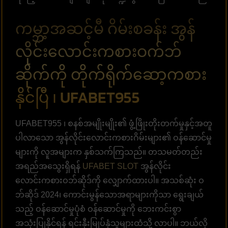
ကမ္ဘာ့အဆင့်မီ ဂိမ်းစခန်း အွန်
လိုင်းလောင်းကစားဝက်ဘ်
ဆိုက်ကို တိုက်ရိုက်ဆော့ကစား
နိုင်ပြီ ၊ UFABET955
UFABET955 ၊ စနစ်အမျိုးမျိုး၏ ဖွံ့ဖြိုးတိုးတက်မှုနှင့်အတူ
ပါလာသော အွန်လိုင်းလောင်းကစားဂိမ်းများ၏ ဝန်ဆောင်မှု
များကို လူအများက နှစ်သက်ကြသည်။ တသမတ်တည်း
အရည်အသွေးရှိရန်
UFABET SLOT
အွန်လိုင်း
လောင်းကစားဝဘ်ဆိုဒ်ကို လျှောက်ထားပါ။ အသစ်ဆုံး ဝ
ဘ်ဆိုဒ် 2024၊ ကောင်းမွန်သောအရာများကိုသာ ရွေးချယ်
သည့် ဝန်ဆောင်မှုပုံစံ ဝန်ဆောင်မှုကို ဘေးကင်းစွာ
အသုံးပြုနိုင်ရန် ရင်းနှီးမြုပ်နှံသူများထံသို့ လာပါ။ ဘယ်လို