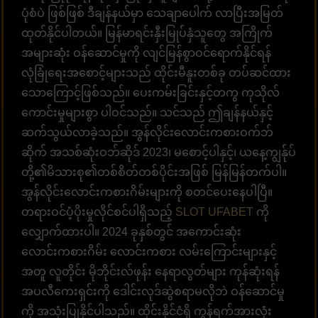
ပုံစံပဲ ဖြစ်ဖြစ် ဒီချန်နယ်မှာ သေချာပေါက် လာပြီးအမြတ်
ထုတ်နိုင်ပါတယ်။ မြန်မာရင်းနှီးမြုပ်နှံသူတွေ အကြိုက်
အများဆုံး ဝန်ဆောင်မှုကို လျင်မြန်စွာဝင်ရောက်နိုင်ရန်
လုံခြုံရေးအစောင့်များသည် ထိုင်းမီနူးတစ်ခု တပ်ဆင်ထား
သောကြောင့်ဖြစ်သည်။ ပေးကမ်းခြင်းနှင့်တကွ ကုသိုလ်
ကောင်းမှုများစွာ ပါဝင်သည်။ သင်သည် ဤချန်နယ်နှင့်
ဆက်သွယ်လာခဲ့သည်။ အွန်လိုင်းလောင်းကစားဝက်ဘ်
ဆိုက် အသစ်ဆုံးဝဘ်ဆိုဒ် 2023၊ မစောင့်ပါနှင့်၊ ယနေ့ကျွန်ုပ်
တို့၏မိသားစု၏တစ်စိတ်တစ်ပိုင်းအဖြစ် မြန်မြန်တက်ပါ။
အွန်လိုင်းလောင်းကစားဂိမ်းများကို စတင်ပေးနေပါပြီ။
တရားဝင်ပံ့ပိုးမှုလိုင်စင်ပါရှိသည့်
SLOT UFABET
ကို
လျှောက်ထားပါ။ 2024 ခုနှစ်တွင် အကောင်းဆုံး
လောင်းကစားဂိမ်း လောင်းကစား လမ်းကြောင်းများနှင့်
အတူ လူတိုင်း မိုဘိုင်းလ်ဖုန်း နေရာလွတ်များ ကုန်ဆုံးရန်
အပလီကေးရှင်းကို ဒေါင်းလုဒ်ဆွဲစရာမလိုဘဲ ဝန်ဆောင်မှု
ကို အသုံးပြုနိုင်ပါသည်။ ထိုင်းနိုင်ငံရှိ ကွန်ရက်အားလုံး