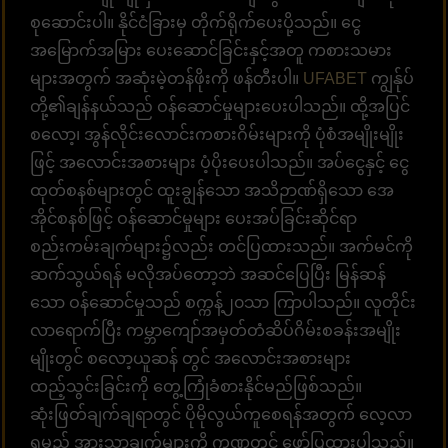
စုဆောင်းပါ။ နိုင်ငံခြားမှ တိုက်ရိုက်ပေးပို့သည်။ ငွေ
အမြောက်အမြား ပေးဆောင်ခြင်းနှင့်အတူ ကစားသမား
များအတွက် အဆုံးမဲ့တန်ဖိုးကို ဖန်တီးပါ။
UFABET
ကျွန်ုပ်
တို့၏ချန်နယ်သည် ဝန်ဆောင်မှုများပေးပါသည်။ ထို့အပြင်
စလော့၊ အွန်လိုင်းလောင်းကစားဂိမ်းများကို ပုံစံအမျိုးမျိုး
ဖြင့် အလောင်းအစားများ ပံ့ပိုးပေးပါသည်။ အပ်ငွေနှင့် ငွေ
ထုတ်စနစ်များတွင် ထူးချွန်သော အသိဉာဏ်ရှိသော အေ
အိုင်စနစ်ဖြင့် ဝန်ဆောင်မှုများ ပေးအပ်ခြင်းဆိုင်ရာ
စည်းကမ်းချက်များ၌လည်း တင်ပြထားသည်။ အက်မင်ကို
ဆက်သွယ်ရန် မလိုအပ်တော့ဘဲ အဆင်ပြေပြီး မြန်ဆန်
သော ဝန်ဆောင်မှုသည် စက္ကန့်၂၀သာ ကြာပါသည်။ လူတိုင်း
လာရောက်ပြီး ကမ္ဘာကျော်အမှတ်တံဆိပ်ဂိမ်းစခန်းအမျိုး
မျိုးတွင် စလော့ယူဆန် တွင် အလောင်းအစားများ
ထည့်သွင်းခြင်းကို တွေ့ကြုံခံစားနိုင်မည်ဖြစ်သည်။
ဆုံးဖြတ်ချက်ချရာတွင် ပိုမိုလွယ်ကူစေရန်အတွက် လေ့လာ
ရမည့် အားသာချက်များကို ကဏ္ဍတွင် ဖော်ပြထားပါသည်။