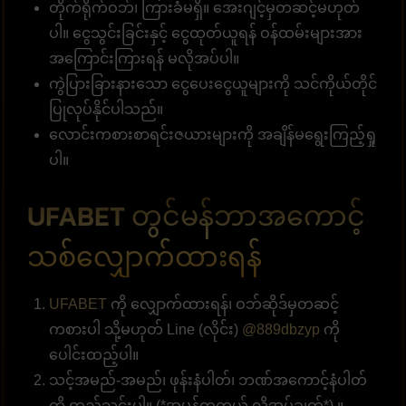
တိုက်ရိုက်ဝဘ်၊ ကြားခံမရှိ။ အေးဂျင့်မှတဆင့်မဟုတ်
ပါ။ ငွေသွင်းခြင်းနှင့် ငွေထုတ်ယူရန် ဝန်ထမ်းများအား
အကြောင်းကြားရန် မလိုအပ်ပါ။
ကွဲပြားခြားနားသော ငွေပေးငွေယူများကို သင်ကိုယ်တိုင်
ပြုလုပ်နိုင်ပါသည်။
လောင်းကစားစာရင်းဇယားများကို အချိန်မရွေးကြည့်ရှု
ပါ။
UFABET တွင်မန်ဘာအကောင့်
သစ်လျှောက်ထားရန်
UFABET
ကို လျှောက်ထားရန်၊ ဝဘ်ဆိုဒ်မှတဆင့်
ကစားပါ သို့မဟုတ် Line (လိုင်း)
@889dbzyp
ကို
ပေါင်းထည့်ပါ။
သင့်အမည်-အမည်၊ ဖုန်းနံပါတ်၊ ဘဏ်အကောင့်နံပါတ်
ကို ထည့်သွင်းပါ။ (*အမှန်တကယ် လိုအပ်ချက်*) ။