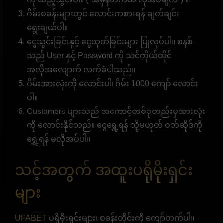
ဂိမ်းစခန်းများတွင် လောင်းကစားရန် ချက်ချင်း
ရွေးချယ်ပါ။
ငွေသွင်းခြင်းနှင့် ငွေထုတ်ခြင်းများ ပြုလုပ်ပါ။ စနစ်
သည် User နှင့် Password ကို သင်ကိုယ်တိုင်
အလိုအလျောက် လက်ခံပါသည်။
ဂိမ်းအားလုံးကို လောင်းပါ၊ ဂိမ်း 1000 ကျော် လောင်း
ပါ။
Customers များသည် အကောင့်တစ်ခုတည်းမှအားလုံး
ကို လောင်းနိုင်သည်။ ငွေရွှေ့ရန် သို့မဟုတ် ဝဘ်ဆိုဒ်ကို
ရွှေ့ရန် မလိုအပ်ပါ။
သင့်အတွက် အထူးပရိုမိုးရှင်း
များ
UFABET
ပရိုမိုးရှင်းများ၊ စခန်းတိုင်းကို ကျော်တက်ပါ။