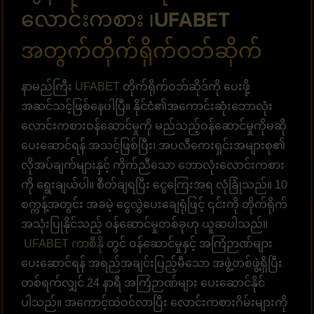
လောင်းကစား ၊UFABET
အတွက်တိုက်ရိုက်ဝဘ်ဆိုက်
နာမည်ကြီး
UFABET
တိုက်ရိုက်ဝဘ်ဆိုဒ်ကို ပေးဖို့
အဆင်သင့်ဖြစ်နေပါပြီ။ နိုင်ငံ၏အကောင်းဆုံးဘောလုံး
လောင်းကစားဝန်ဆောင်မှုကို မည်သည့်ဝန်ဆောင်မှုကိုမဆို
ပေးဆောင်ရန် အသင့်ဖြစ်ပြီး၊ အပလီကေးရှင်းအများစု၏
လိုအပ်ချက်များနှင့် ကိုက်ညီသော ဘောလုံးလောင်းကစား
ကို ရွေးချယ်ပါ။ စီတ်ချရပြီး ငွေကြေးအရ လုံခြုံသည်။ 10
စက္ကန့်အတွင်း အခမဲ့ ငွေလွှဲပေးချေရုံဖြင့် ၎င်းကို တိုက်ရိုက်
အသုံးပြုနိုင်သည့် ဝန်ဆောင်မှုတစ်ခုဟု ယူဆပါသည်။
UFABET ကာစီနို
တွင် ဝန်ဆောင်မှုနှင့် အကြံဉာဏ်များ
ပေးဆောင်ရန် အရည်အချင်းပြည့်မီသော အဖွဲ့တစ်ဖွဲ့ရှိပြီး
တစ်ရက်လျှင် 24 နာရီ အကြံဉာဏ်များ ပေးဆောင်နိုင်
ပါသည်။ အကောင့်ထဲဝင်လာပြီး လောင်းကစားဂိမ်းများကို