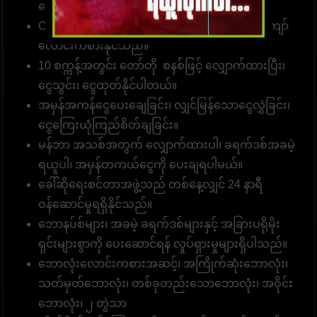
လော့များအတွက်
ဝန်ဆောင်မှုလင့်ခ်
။
Customer တစ်ဦးတည်းသည် ဂိမ်းပေါင်း 1၀00 ကျော်
လောင်းကစားနိုင်သည်။
10 စက္ကန့်အတွင်း တော်တို စနစ်ဖြင့် လျှောက်ထားပြီး၊
ငွေသွင်း၊ ငွေထုတ်နိုင်ပါတယ်။
အမှန်အကန်ငွေပေးချေခြင်း၊ လျှင်မြန်သောငွေလွှဲခြင်း၊
ငွေကြေးယုံကြည်စိတ်ချခြင်း။
မန်ဘာ အသစ်အတွက် လျှောက်ထားပါ၊ ခရက်ဒစ်အခမဲ့
ရယူပါ၊ အမှန်တကယ်ငွေကို ပေးချရပါမယ်။
ခေါ်ဆိုရေးစင်တာအဖွဲ့သည် တစ်နေ့လျှင် 24 နာရီ
ဝန်ဆောင်မှုရရှိနိုင်သည်။
ဘောနပ်စ်များ၊ အခမဲ့ ခရက်ဒစ်များနှင့် အခြားပရိုမိုး
ရှင်းများစွာကို ပေးဆောင်ရန် လှုပ်ရှားမှုများရှိပါသည်။
ဘောလုံးလောင်းကစားအဆင့်၊ အကြိုက်ဆုံးဘောလုံး၊
သတ်မှတ်ဘောလုံး၊ တစ်ခုတည်းသောဘောလုံး၊ အဝိုင်း
ဘောလုံး၊ ၂ တွဲသာ