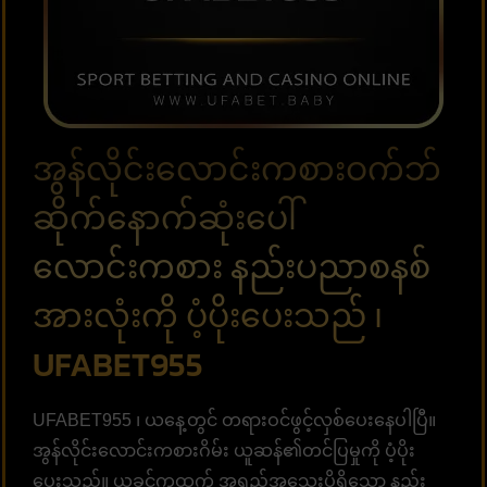
အွန်လိုင်းလောင်းကစားဝက်ဘ်
ဆိုက်နောက်ဆုံးပေါ်
လောင်းကစား နည်းပညာစနစ်
အားလုံးကို ပံ့ပိုးပေးသည် ၊
UFABET955
UFABET955 ၊ ယနေ့တွင် တရားဝင်ဖွင့်လှစ်ပေးနေပါပြီ။
အွန်လိုင်းလောင်းကစားဂိမ်း ယူဆန်၏တင်ပြမှုကို ပံ့ပိုး
ပေးသည်။ ယခင်ကထက် အရည်အသွေးပိုရှိသော နည်း