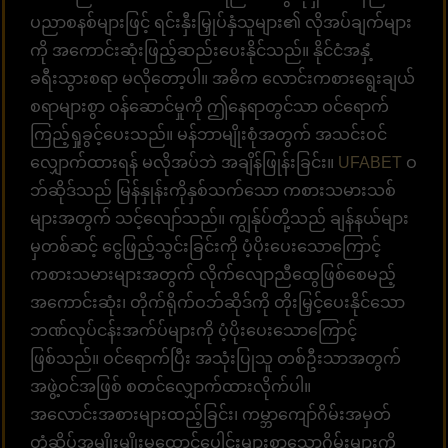
ပညာစနစ်များဖြင့် ရင်းနှီးမြှုပ်နှံသူများ၏ လိုအပ်ချက်များ
ကို အကောင်းဆုံးဖြည့်ဆည်းပေးနိုင်သည်။ နိုင်ငံအနှံ့
ခရီးသွားစရာ မလိုတော့ပါ။ အဓိက လောင်းကစားရွေးချယ်
စရာများစွာ ဝန်ဆောင်မှုကို ဤနေရာတွင်သာ ဝင်ရောက်
ကြည့်ရှုခွင့်ပေးသည်။ မန်ဘာမျိုးစုံအတွက် အသင်းဝင်
လျှောက်ထားရန် မလိုအပ်ဘဲ အချိန်ဖြုန်းခြင်း။
UFABET
ဝ
ဘ်ဆိုဒ်သည် မြန်နှုန်းကိုနှစ်သက်သော ကစားသမားသစ်
များအတွက် သင့်လျော်သည်။ ကျွန်ုပ်တို့သည် ချန်နယ်များ
မှတစ်ဆင့် ငွေဖြည့်သွင်းခြင်းကို ပံ့ပိုးပေးသောကြောင့်
ကစားသမားများအတွက် လိုက်လျောညီထွေဖြစ်စေမည့်
အကောင်းဆုံး၊ တိုက်ရိုက်ဝဘ်ဆိုဒ်ကို တိုးမြှင့်ပေးနိုင်သော
ဘဏ်လုပ်ငန်းအက်ပ်များကို ပံ့ပိုးပေးသောကြောင့်
ဖြစ်သည်။ ဝင်ရောက်ပြီး အသုံးပြုသူ တစ်ဦးသာအတွက်
အဖွဲ့ဝင်အဖြစ် စတင်လျှောက်ထားလိုက်ပါ။
အလောင်းအစားများထည့်ခြင်း၊ ကမ္ဘာကျော်ဂိမ်းအမှတ်
တံဆိပ်အမျိုးမျိုးမှထောင်ပေါင်းများစွာသောဂိမ်းများကို