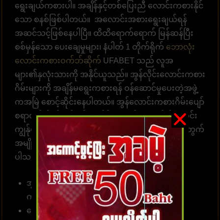
ရွေးချယ်ကစားပါ။ အချိန်နှင့်တစ်ပြေးညီ လောင်းကစားနိုင်
သော စနစ်ဖြစ်ပါတယ်။ အလောင်းအစားရွေးချယ်ရန်
အဆင်သင့်ဖြစ်နေပါပြီ။ ထိထိရောက်ရောက် မြန်ဆန်ပြီး
စစ်မှန်သော ပေးချေမှုများ၊ နံပါတ် 1 တိုက်ရိုက်
ဘောလုံး
လောင်းကစားဝက်ဘ်ဆိုက်
UFABET သည် လူအ
များ၏နှလုံးသားကို အနိုင်ယူသည်။ အွန်လိုင်းလောင်းကစား
ဂိမ်းများကို အချိန်မရွေးကစားရန် ဝန်ဆောင်မှုပေးတဲ့အဖွဲ့
ကအမြဲ စောင့်ဆိုင်းနေပါတယ်။ အွန်လောင်းကစားဂိမ်းပျော်
စရာတွင်ပါဝင်ဆင်နွဲပါ။ကျွန်ုပ်တို့သည် အောက်ပါအတိုင်း
ကျွန်ုပ်တို့၏ဝဘ်ဆိုဒ်မှာ ကစားရန် ဆုံးဖြတ်ရန် သင့်အတွက်
အမျိုးမျိုးသော အကျိုးကျေးဇူးများကို စုစည်းထား
ပါသည်။
အွန်လိုင်းဘောလုံးလောင်းကြေကိုး 10 ဘတ် (၅၀၀
ကျပ် )မှစတင်နိုင်။
လောင်းကစား၊ အားကစားဂိမ်းများ၊ ကာစီနိုများ၊ စ