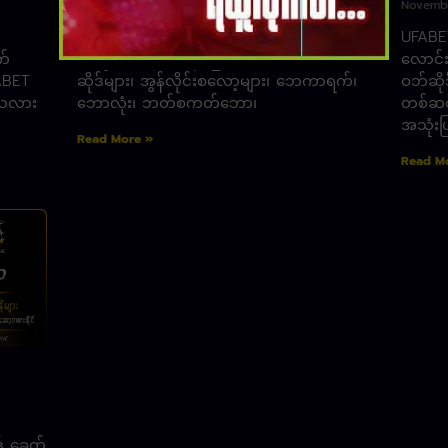
November 14, 2025
Novembe
UFABET607 ၊ အသင့်တော်ဆုံး အဆင့်မြင့်ဆုံး
UFABET
က်
အလိုအလျောက်စနစ်ဖြင့်၊ လောင်းကစားဝဘ်
လောင်း
ABET
ဆိုဒ်များ၊ အွန်လိုင်းစလော့များ၊ ဘေကာရက်၊
ဝဘ်ဆို
်သလား
ဘောလုံး၊ ဘတ်စကတ်ဘော၊
တစ်ဆင့
အသုံးပ
Read More »
Read M
် ခေတ်