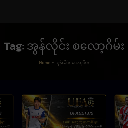
Tag: အွန်လိုင်း စလော့ဂိမ်း
Home
»
အွန်လိုင်း စလော့ဂိမ်း