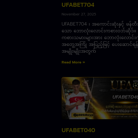
UFABET704
November 27, 2025
UFABET704 ၊ အကောင်းဆုံးနှင့် ဖန်တ
သော ဘောလုံးလောင်းကစားဝဘ်ဆိုဒ်။
ကစားသမားများအား ဘောလုံးလောင်း
အတွေ့အကြုံ အပြည့်ဖြင့် ပေးဆောင်ရန်
အမျိုးမျိုးအတွက်
Read More »
UFABET040