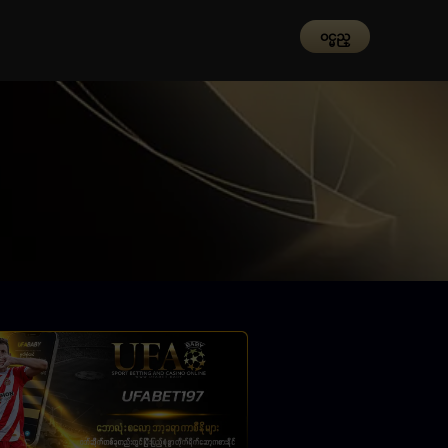
၀င္မည္