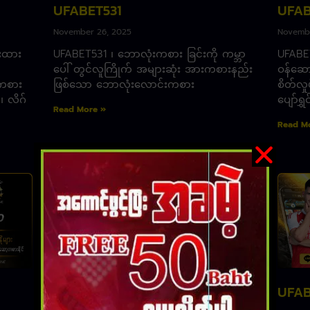
UFABET531
UFAB
November 26, 2025
Novembe
ီးထား
UFABET531 ၊ ဘောလုံးကစား ခြင်းကို ကမ္ဘာ
UFABET
ပေါ် တွင်လူကြိုက် အများဆုံး အားကစားနည်း
ဝန်ဆော
ကစား
ဖြစ်သော ဘောလုံးလောင်းကစား
စိတ်လှု
၊ လိဂ်
ပျော်ရွှ
Read More »
Read M
UFABET607
UFAB