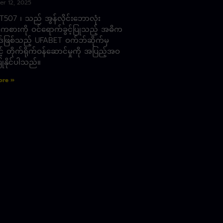
r 12, 2025
507 ၊ သည် အွန်လိုင်းဘောလုံး
ကစားကို ဝင်ရောက်ခွင့်ပြုသည့် အဓိက
ဒ်ဖြစ်သည့် UFABET ဝက်ဘ်ဆိုက်မှ
် တိုက်ရိုက်ဝန်ဆောင်မှုကို အပြည့်အဝ
ြုနိုင်ပါသည်။
ore »