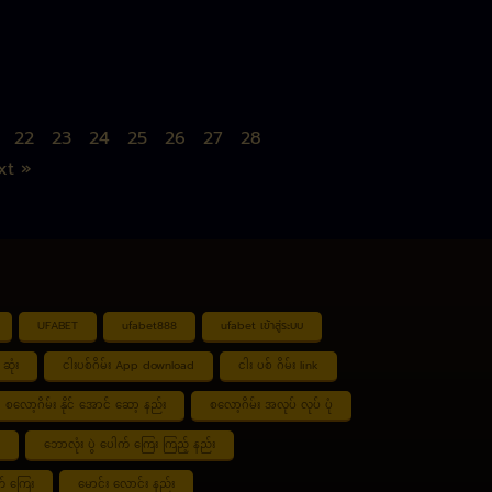
22
23
24
25
26
27
28
xt »
UFABET
ufabet888
ufabet เข้าสู่ระบบ
ဆုံး
ငါးပစ်ဂိမ်း App download
ငါး ပစ် ဂိမ်း link
စလော့ဂိမ်း နိုင် အောင် ဆော့ နည်း
စလော့ဂိမ်း အလုပ် လုပ် ပုံ
ဘောလုံး ပွဲ ပေါက် ကြေး ကြည့် နည်း
် ကြေး
မောင်း လောင်း နည်း