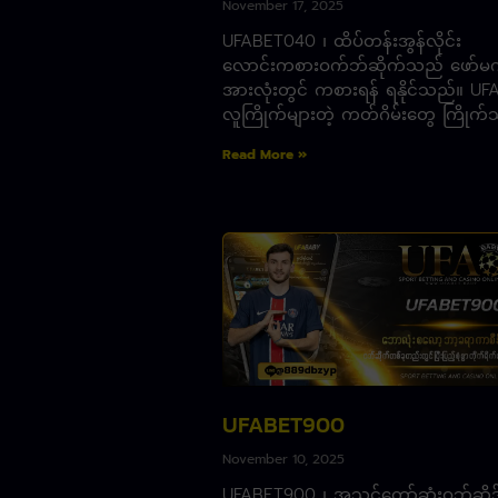
November 17, 2025
UFABET040 ၊ ထိပ်တန်းအွန်လိုင်း
လောင်းကစားဝက်ဘ်ဆိုက်သည် ဖော်မ
အားလုံးတွင် ကစားရန် ရနိုင်သည်။ UF
လူကြိုက်များတဲ့ ကတ်ဂိမ်းတွေ ကြိုက
Read More »
UFABET900
November 10, 2025
UFABET900 ၊ အသင့်တော်ဆုံးဝဘ်ဆိုဒ