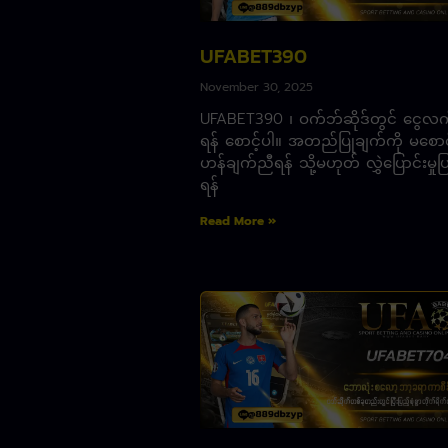
UFABET390
November 30, 2025
UFABET390 ၊ ဝက်ဘ်ဆိုဒ်တွင် ငွေလက
ရန် စောင့်ပါ။ အတည်ပြုချက်ကို မစောင့
ဟန်ချက်ညီရန် သို့မဟုတ် လွှဲပြောင်းမှုပ
ရန်
Read More »