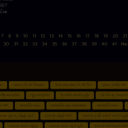
ABET
င်းစ
7
8
9
10
11
12
13
14
15
16
17
18
19
20
21
30
31
32
33
34
35
36
37
38
39
40
41
Ne
pk
online ငါး ပစ် ဂိမ်းapp
Shan Koe Mee ငါး ပစ် ဂိမ်း
Shwe ကာစီနို APK
စီနို စလော့ဂိမ်း
ကျွဲ စလော့ဂိမ်း
ဂိုး ပေါင်း လောင်း နည်း
ငါး ဂိမ်း ငွေ အကောင် 
်း APK
စလော့ဂိမ်း app
စလော့ဂိမ်း app download
စလော့ဂိမ်း hack
tipster များ ရဲ့ ခန့်မှန်း ချက်
ဘောလုံး ခန့်မှန်း APK
ဘောလုံး ပွဲ နိုင် အောင် လောင်း နည်း
ဘောလုံး မောင်း ခန့်မှန်း
ဘောလုံး မောင်း တွက် နည်း
ဘောလုံး အင်တာနက် ပေါက