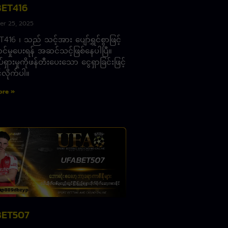
ET416
r 25, 2025
416 ၊ သည် သင့်အား ပျော်ရွှင်စွာဖြင့်
င်မှုပေးရန် အဆင်သင့်ဖြစ်နေပါပြီ။
ပ်ရှားမှုကိုဖန်တီးပေးသော ငွေရှာခြင်းဖြင့်
င်လိုက်ပါ။
ore »
ET507