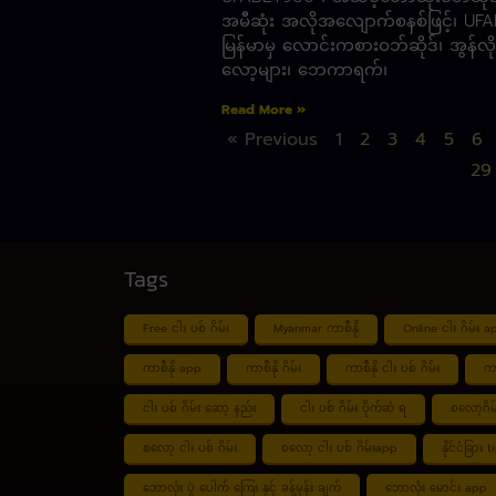
အမီဆုံး အလိုအလျောက်စနစ်ဖြင့်၊ UF
မြန်မာမှ လောင်းကစားဝဘ်ဆိုဒ်၊ အွန်လို
လော့များ၊ ဘေကာရက်၊
Read More »
« Previous
1
2
3
4
5
6
29
Tags
Free ငါး ပစ် ဂိမ်း
Myanmar ကာစီနို
Online ငါး ဂိမ်း a
ကာစီနို app
ကာစီနို ဂိမ်း
ကာစီနို ငါး ပစ် ဂိမ်း
ကာ
ငါး ပစ် ဂိမ်း ဆော့ နည်း
ငါး ပစ် ဂိမ်း ပိုက်ဆံ ရ
စလော့ဂိမ
စလော့ ငါး ပစ် ဂိမ်း
စလော့ ငါး ပစ် ဂိမ်းapp
နိုင်ငံခြား 
ဘောလုံး ပွဲ ပေါက် ကြေး နှင့် ခန့်မှန်း ချက်
ဘောလုံး မောင်း app