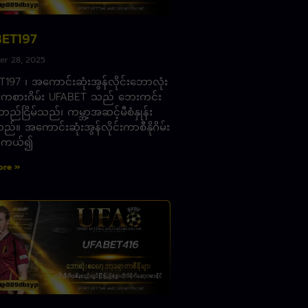
ET197
r 28, 2025
197 ၊ အကောင်းဆုံးအွန်လိုင်းဘောလုံး
းကစားဂိမ်း UFABET သည် ဘေးကင်း
ည်ငြိမ်သည်၊ ကမ္ဘာ့အဆင့်မီစံနှုန်း
သည်။ အကောင်းဆုံးအွန်လိုင်းကာစီနိုဂိမ်း
 အကယ်၍
ore »