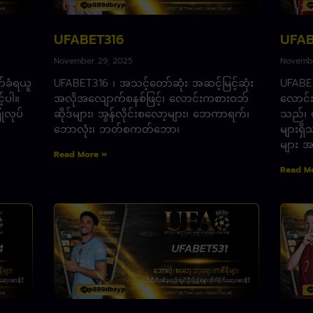
UFABET316
UFAB
November 29, 2025
Novembe
်ခံရယူ
UFABET316 ၊ အသင့်တော်ဆုံး အဆင့်မြင့်ဆုံး
UFABET
်ပါ။
အလိုအလျောက်စနစ်ဖြင့်၊ လောင်းကစားဝဘ်
လောင်
ြုလုပ်
ဆိုဒ်များ၊ အွန်လိုင်းစလော့များ၊ ဘေကာရက်၊
သည်၊ တ
ဘောလုံး၊ ဘတ်စကတ်ဘော၊
များရှိ
များ
Read More »
Read M