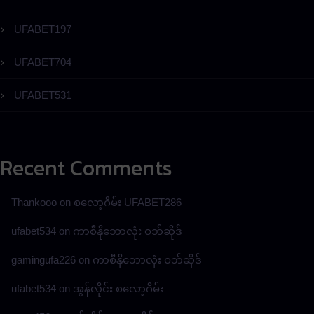
UFABET197
UFABET704
UFABET531
Recent Comments
Thankooo
on
စလော့ဂိမ်း UFABET286
ufabet534
on
ကာစီနိုဘောလုံး ဝဘ်ဆိုဒ်
gamingufa226
on
ကာစီနိုဘောလုံး ဝဘ်ဆိုဒ်
ufabet534
on
အွန်လိုင်း စလော့ဂိမ်း