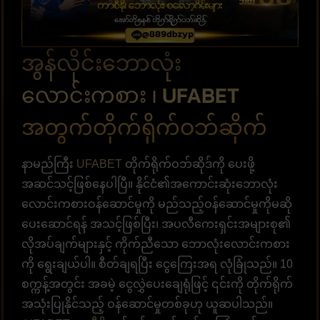
အွန်လိုင်းဘောလုံး
လောင်းကစား ၊ UFABET
အတွက်တိုက်ရိုက်ဝဘ်ဆိုက်
နာမည်ကြီး
UFABET
တိုက်ရိုက်ဝဘ်ဆိုဒ်ကို ပေးဖို့
အဆင်သင့်ဖြစ်နေပါပြီ။ နိုင်ငံ၏အကောင်းဆုံးဘောလုံး
လောင်းကစားဝန်ဆောင်မှုကို မည်သည့်ဝန်ဆောင်မှုကိုမဆို
ပေးဆောင်ရန် အသင့်ဖြစ်ပြီး၊ အပလီကေးရှင်းအများစု၏
လိုအပ်ချက်များနှင့် ကိုက်ညီသော ဘောလုံးလောင်းကစား
ကို ရွေးချယ်ပါ။ စီတ်ချရပြီး ငွေကြေးအရ လုံခြုံသည်။ 10
စက္ကန့်အတွင်း အခမဲ့ ငွေလွှဲပေးချေရုံဖြင့် ၎င်းကို တိုက်ရိုက်
အသုံးပြုနိုင်သည့် ဝန်ဆောင်မှုတစ်ခုဟု ယူဆပါသည်။