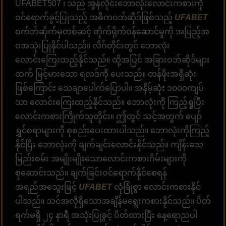
UFABET507 ၊ သည် အွန်လိုင်းဘောလုံးလောင်းကစားကို
ဝင်ရောက်ခွင့်ပြုသည့် အဓိကဝဘ်ဆိုဒ်ဖြစ်သည့်
UFABET
ဝက်ဘ်ဆိုက်မှတစ်ဆင့် တိုက်ရိုက်ဝန်ဆောင်မှုကို အပြည့်အ
ဝအသုံးပြုနိုင်ပါသည်။ လိဂ်တိုင်းတွင် ဘောလုံး
လောင်းကြေးထည့်နိုင်သည်။ ထို့အပြင် အခြားဝဘ်ဆိုဒ်များ
ထက် မြင့်မားသော ရလဒ်ကို ပေးသည်။ တန်ဖိုးအရှိဆုံး
ဖြစ်ကြောင်း သေချာပေါက်ပြောပါ။ အနိမ့်ဆုံး ၁၀၀၀ကျပ်
သာ လောင်းကြေးထည့်နိုင်သည်။ ဘောလုံးကို ကြည့်ရှုပြီး
လောင်းကစားကြိုက်သူတိုင်း။ ဤတွင် သင့်အတွက် ပျော်
ရွှင်စရာများကို စုစည်းပေးထားပါသည်။ ဘောလုံးကိုကြည့်
နိုင်ပြီး ဘောလုံးကို ချက်ချင်းလောင်းနိုင်သည်။ ကျိန်းသေ
မြည်းစမ်း အမျိုးမျိုးသောလောင်းကစားဂိမ်းများကို
စုဆောင်းသည်။ ချက်ခြင်းဝင်ရောက်နိုင်စေရန်
အရည်အသွေးဖြင့်
UFABET
လုံခြုံစွာ လောင်းကစားနိုင်
ပါသည်။ သင်အလိုရှိသောအချိန်မရွေးကစားနိုင်သည်။ ပိတ်
ရက်မရှိ ၂၄ နာရီ အသုံးပြုခွင့် ပိတ်ထားပြီး နေ့ရောညပါ