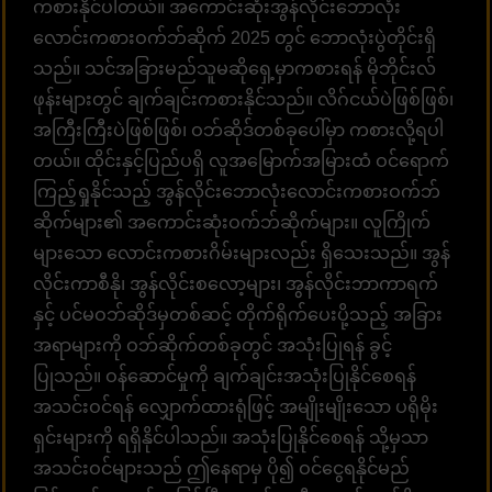
ကစားနိုင်ပါတယ်။ အကောင်းဆုံးအွန်လိုင်းဘောလုံး
လောင်းကစားဝက်ဘ်ဆိုက် 2025 တွင် ဘောလုံးပွဲတိုင်းရှိ
သည်။ သင်အခြားမည်သူမဆိုရှေ့မှာကစားရန် မိုဘိုင်းလ်
ဖုန်းများတွင် ချက်ချင်းကစားနိုင်သည်။ လိဂ်ငယ်ပဲဖြစ်ဖြစ်၊
အကြီးကြီးပဲဖြစ်ဖြစ်၊ ဝဘ်ဆိုဒ်တစ်ခုပေါ်မှာ ကစားလို့ရပါ
တယ်။ ထိုင်းနှင့်ပြည်ပရှိ လူအမြောက်အမြားထံ ဝင်ရောက်
ကြည့်ရှုနိုင်သည့် အွန်လိုင်းဘောလုံးလောင်းကစားဝက်ဘ်
ဆိုက်များ၏ အကောင်းဆုံးဝက်ဘ်ဆိုက်များ။ လူကြိုက်
များသော လောင်းကစားဂိမ်းများလည်း ရှိသေးသည်။ အွန်
လိုင်းကာစီနို၊ အွန်လိုင်းစလော့များ၊ အွန်လိုင်းဘာကာရက်
နှင့် ပင်မဝဘ်ဆိုဒ်မှတစ်ဆင့် တိုက်ရိုက်ပေးပို့သည့် အခြား
အရာများကို ဝဘ်ဆိုက်တစ်ခုတွင် အသုံးပြုရန် ခွင့်
ပြုသည်။ ဝန်ဆောင်မှုကို ချက်ချင်းအသုံးပြုနိုင်စေရန်
အသင်းဝင်ရန် လျှောက်ထားရုံဖြင့် အမျိုးမျိုးသော ပရိုမိုး
ရှင်းများကို ရရှိနိုင်ပါသည်။ အသုံးပြုနိုင်စေရန် သို့မှသာ
အသင်းဝင်များသည် ဤနေရာမှ ပို၍ ဝင်ငွေရနိုင်မည်