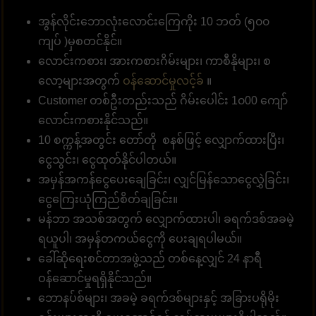
အွန်လိုင်းဘောလုံးလောင်းကြေကိုး 10 ဘတ် (၅၀၀
ကျပ် )မှစတင်နိုင်။
လောင်းကစား၊ အားကစားဂိမ်းများ၊ ကာစီနိုများ၊ စ
လော့များအတွက်
ဝန်ဆောင်မှုလင့်ခ်
။
Customer တစ်ဦးတည်းသည် ဂိမ်းပေါင်း 1၀00 ကျော်
လောင်းကစားနိုင်သည်။
10 စက္ကန့်အတွင်း တော်တို စနစ်ဖြင့် လျှောက်ထားပြီး၊
ငွေသွင်း၊ ငွေထုတ်နိုင်ပါတယ်။
အမှန်အကန်ငွေပေးချေခြင်း၊ လျှင်မြန်သောငွေလွှဲခြင်း၊
ငွေကြေးယုံကြည်စိတ်ချခြင်း။
မန်ဘာ အသစ်အတွက် လျှောက်ထားပါ၊ ခရက်ဒစ်အခမဲ့
ရယူပါ၊ အမှန်တကယ်ငွေကို ပေးချရပါမယ်။
ခေါ်ဆိုရေးစင်တာအဖွဲ့သည် တစ်နေ့လျှင် 24 နာရီ
ဝန်ဆောင်မှုရရှိနိုင်သည်။
ဘောနပ်စ်များ၊ အခမဲ့ ခရက်ဒစ်များနှင့် အခြားပရိုမိုး