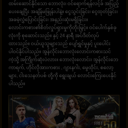
ထမ်းဆောင်နိုင်သော ဘောလုံး၊ ဝင်ရောက်ရန်လင့်ခ် အပြည့်
ပေးချေပြီး အချိန်မဖြုန်းပါနဲ့။ ငွေသွင်းခြင်း၊ ငွေထုတ်ခြင်း၊
အခမဲ့လွှဲပြောင်းခြင်း၊ အနည်းဆုံးမရှိခြင်း။
လောင်းကစား၏စိတ်လှုပ်ရှားမှုကိုတိုးမြှင့်။ ဝင်ပေါက်နှစ်ခု
လုံးကို စုဆောင်းသည်။ နှင့် 24 နာရီ အပ်ဒိတ်လုပ်
ထားသည်။ ဝယ်ယူသူများသည် ပျော်ရွှင်မှုနှင့် ပူးပေါင်း
ပါဝင်နိုင်ပါသည်။ အွန်လိုင်းဘောလုံးလောင်းကစားသင်
ကဲ့သို့ အကြိုက်ဆုံးပဲလား။ ဘောလုံးလောင်း၊ အွန်လိုင်းဘေ
ကာရက်, ဟိုင်လိုအားကစား , ဂျားနဂါး, မွေထိုင်း, စလော့
များ, ငါးသေနတ်ပစ် တို့ကို ရွေးချယ် လောင်းကြေးပေးနိုင်
ပါသည်။