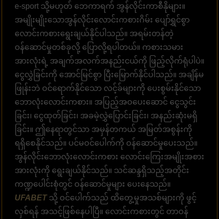
e-sport သို့မဟုတ် ဘေကာရက် အွန်လိုင်းကာစီနိုများ။
အမျိုးမျိုးသောအွန်လိုင်းလောင်းကစားဂိမ်း ပျော်ရွှင်စွာ
လောင်းကစားရွေးချယ်နိုင်ပါသည်။ အရမ်းတန်တဲ့
ဝန်ဆောင်မှုတစ်ခုလို့ ပြောလို့ရပါတယ်။ ကစားသမား
အားလုံးရဲ့ အချက်အလက်အနည်းငယ်ကို ဖြည့်လိုက်ရုံပါပဲ။
ငွေလွှဲခြင်းကို အောင်မြင်စွာ ပြီးမြောက်နိုင်ပါသည်။ အချိန်မ
ဖြုန်းဘဲ ဝင်ရောက်နိုင်သော လင့်ခ်များကို ပေးစွမ်းနိုင်သော
ဘောလုံးလောင်းကစား။ အပြည့်အဝပေးဆောင် ငွေသွင်း
ခြင်း၊ ငွေထုတ်ခြင်း၊ အခမဲ့လွှဲပြောင်းခြင်း၊ အနည်းဆုံးမရှိ
ခြင်း။ ဤနေရာတွင်သာ အမှန်တကယ် အမြတ်အစွန်းကို
ရရှိစေနိုင်သည်။ ပင်မဝင်ပေါက်ကို ဝန်ဆောင်မှုပေးသည်။
အွန်လိုင်းဘောလုံးလောင်းကစား လောင်းကြေးအမျိုးအစား
အားလုံးကို ရွေးချယ်နိုင်သည်။ သင်ဆန္ဒရှိသည့်အတိုင်း
ကဏ္ဍပေါင်းစုံတွင် ဝန်ဆောင်မှုများ ပေးနေသည်။
UFABET
သို့ ဝင်ပေါက်သည် ထိတွေ့မှုအသစ်များကို ဖွင့်
လှစ်ရန် အသင့်ဖြစ်နေပါပြီ။ လောင်းကစားတွင် တာဝန်