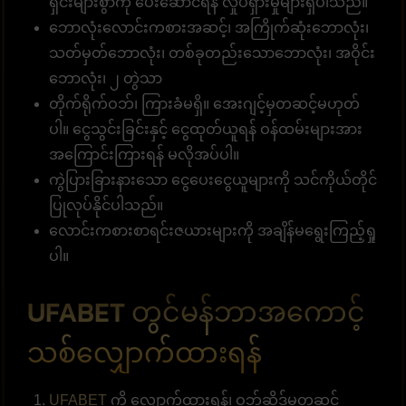
ရှင်းများစွာကို ပေးဆောင်ရန် လှုပ်ရှားမှုများရှိပါသည်။
ဘောလုံးလောင်းကစားအဆင့်၊ အကြိုက်ဆုံးဘောလုံး၊
သတ်မှတ်ဘောလုံး၊ တစ်ခုတည်းသောဘောလုံး၊ အဝိုင်း
ဘောလုံး၊ ၂ တွဲသာ
တိုက်ရိုက်ဝဘ်၊ ကြားခံမရှိ။ အေးဂျင့်မှတဆင့်မဟုတ်
ပါ။ ငွေသွင်းခြင်းနှင့် ငွေထုတ်ယူရန် ဝန်ထမ်းများအား
အကြောင်းကြားရန် မလိုအပ်ပါ။
ကွဲပြားခြားနားသော ငွေပေးငွေယူများကို သင်ကိုယ်တိုင်
ပြုလုပ်နိုင်ပါသည်။
လောင်းကစားစာရင်းဇယားများကို အချိန်မရွေးကြည့်ရှု
ပါ။
UFABET တွင်မန်ဘာအကောင့်
သစ်လျှောက်ထားရန်
UFABET
ကို လျှောက်ထားရန်၊ ဝဘ်ဆိုဒ်မှတဆင့်