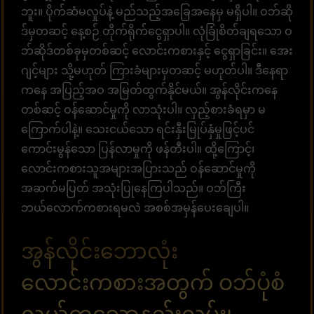
ဘူး။ ပိုက်ဆံမလှုပ်နဲ့ မည်သည့်အခြေအနေမှ မရှိပါ။ ဝဘ်ဆို
ဒ်မှတဆင့် နေ့စဉ် တိုက်ရိုက်ငွေရှာပါ။ လုံခြုံစိတ်ချရသော ဝ
ဘ်ဆိုဒ်တစ်ခုမှတစ်ဆင့် လောင်းကစားနှင့် ငွေရှာခြင်း။ အေး
ဂျင့်များ သို့မဟုတ် ကြားခံများမှတဆင့် မဟုတ်ပါ။ ဒီနေရာ
ကနေ အပြည့်အဝ အမြတ်ထွက်နိုင်မယ်။ အွန်လိုင်းကနေ
တစ်ဆင့် ဝန်ဆောင်မှုကို လာသုံးပါ။ လှည့်စားခံရမှာ မ
ကြောက်ပါနဲ့။ သေးငယ်သော ရင်းနှီးမြုပ်နှံမှုဖြင့်ပင်
ကောင်းမွန်သော ပြန်လာမှုကို ဖန်တီးပါ။ ထို့ကြောင့်၊
လောင်းကစားသူအများအပြားသည် ဝန်ဆောင်မှုကို
အဆက်မပြတ် အသုံးပြုနေကြပါသည်။ ဝဘ်ကြီး
ဘယ်လောက်ကစားရမလဲ အစစ်အမှန်ပေးချေပါ။
အွန်လိုင်းဘောလုံး
လောင်းကစားအတွက် ဝဘ်ပုံစံ