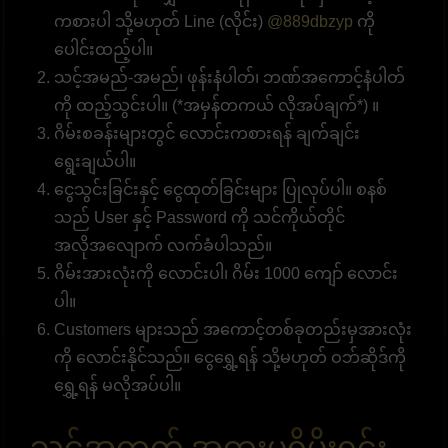
ကစားပါ သို့မဟုတ် Line (လိုင်း)
@889dbzyp
ကို
ပေါင်းထည့်ပါ။
သင့်အမည်-အမည်၊ ဖုန်းနံပါတ်၊ ဘဏ်အကောင့်နံပါတ်
ကို ထည့်သွင်းပါ။ (*အမှန်တကယ် လိုအပ်ချက်*) ။
ဂိမ်းစခန်းများတွင် လောင်းကစားရန် ချက်ချင်း
ရွေးချယ်ပါ။
ငွေသွင်းခြင်းနှင့် ငွေထုတ်ခြင်းများ ပြုလုပ်ပါ။ စနစ်
သည် User နှင့် Password ကို သင်ကိုယ်တိုင်
အလိုအလျောက် လက်ခံပါသည်။
ဂိမ်းအားလုံးကို လောင်းပါ၊ ဂိမ်း 1000 ကျော် လောင်း
ပါ။
Customers များသည် အကောင့်တစ်ခုတည်းမှအားလုံး
ကို လောင်းနိုင်သည်။ ငွေရွှေ့ရန် သို့မဟုတ် ဝဘ်ဆိုဒ်ကို
ရွှေ့ရန် မလိုအပ်ပါ။
သင့်အတွက် အထူးပရိုမိုးရှင်း