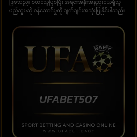
ဖြစ်သည်။ စတင်သူဖြစ်ပြီး အရင်းအနှီးအနည်းငယ်ရှိသူ
မည်သူမဆို ဝန်ဆောင်မှုကို ချက်ချင်းအသုံးပြုနိုင်ပါသည်။