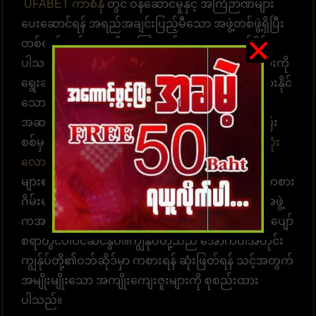
UFABET ကာစီနို
တွင် ဝန်ဆောင်မှုနှင့် အကြံဉာဏ်များ
ပေးဆောင်ရန် အရည်အချင်းပြည့်မီသော အဖွဲ့တစ်ဖွဲ့ရှိပြီး
တစ်ရက်လျှင် 24 နာရီ အကြံဉာဏ်များ ပေးဆောင်နိုင်
ပါသည်။ အကောင့်ထဲဝင်လာပြီး လောင်းကစားဂိမ်းများကို
ရွေးချယ်ကစားပါ။ အချိန်နှင့်တစ်ပြေးညီ လောင်းကစားနိုင်
သော စနစ်ဖြစ်ပါတယ်။ အလောင်းအစားရွေးချယ်ရန်
အဆင်သင့်ဖြစ်နေပါပြီ။ ထိထိရောက်ရောက် မြန်ဆန်ပြီး
စစ်မှန်သော ပေးချေမှုများ၊ နံပါတ် 1 တိုက်ရိုက်
ဘောလုံး
လောင်းကစားဝက်ဘ်ဆိုက်
UFABET သည် လူအ
များ၏နှလုံးသားကို အနိုင်ယူသည်။ အွန်လိုင်းလောင်းကစား
ဂိမ်းများကို အချိန်မရွေးကစားရန် ဝန်ဆောင်မှုပေးတဲ့အဖွဲ့
ကအမြဲ စောင့်ဆိုင်းနေပါတယ်။ အွန်လောင်းကစားဂိမ်းပျော်
စရာတွင်ပါဝင်ဆင်နွဲပါ။ကျွန်ုပ်တို့သည် အောက်ပါအတိုင်း
ကျွန်ုပ်တို့၏ဝဘ်ဆိုဒ်မှာ ကစားရန် ဆုံးဖြတ်ရန် သင့်အတွက်
အမျိုးမျိုးသော အကျိုးကျေးဇူးများကို စုစည်းထား
ပါသည်။