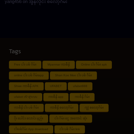
yang456
on
အွန်လိုင်း စလော့ဂိမ်း
Tags
Free ငါး ပစ် ဂိမ်း
Myanmar ကာစီနို
Online ငါး ဂိမ်း apk
online ငါး ပစ် ဂိမ်းapp
Shan Koe Mee ငါး ပစ် ဂိမ်း
Shwe ကာစီနို APK
UFABET
ufabet888
ufabet เข้าสู่ระบบ
ကာစီနို app
ကာစီနို ဂိမ်း
ကာစီနို ငါး ပစ် ဂိမ်း
ကာစီနို စလော့ဂိမ်း
ကျွဲ စလော့ဂိမ်း
ဂိုး ပေါင်း လောင်း နည်း
ငါး ဂိမ်း ငွေ အကောင် ဆုံး
ငါးပစ်ဂိမ်း App download
ငါး ပစ် ဂိမ်း link