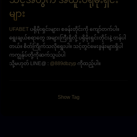
များ
UFABET
ပရိုမိုးရှင်းများ၊ စခန်းတိုင်းကို ကျော်တက်ပါ။
ရွေးချယ်စရာတွေ အများကြီးရှိလို့ ပရိုမိုးရှင်းတိုင်းနဲ့ တန်ပါ
တယ်။ စိတ်ကြိုက်သလိုရွေးပါ။ သင့်တွင်မေးခွန်းများရှိပါ
ကကျွန်ုပ်တို့ကိုဆက်သွယ်ပါ
သို့မဟုတ် LINE@ :
@889dbzyp
ကိုထည့်ပါ။
Show Tag