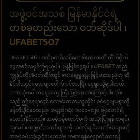
အဖွဲ့ဝင်အသစ် မြန်မာနိုင်ငံရဲ့
တစ်ခုတည်းသော ဝဘ်ဆိုဒ်ပါ ၊
UFABET507
UFABET507 ၊ ဝဘ်မှတစ်ဆင့်လောင်းကစားကို တိုက်ရိုက်
ငွေအစစ်အမှန်ကိုရယူပါ၊ မြန်မြန်ငွေရပါ။
UFABET
သည်
ကျွန်ုပ်တို့၏ဝဘ်ဆိုဒ်တွင် ပေးချေမှုနှုန်းမြင့်မားသည်ဟု ဆို
နိုင်ပါသည်။ သေချာပေါက် ဝင်လာပြီး ငွေရှာလို့ရပါတယ်။
ဘောလုံးပေါက်ဈေးတွေ ကြီးမြင့်နေတာကြောင့်ပါ။ ၎င်း
သည် ဤနေရာတွင် လောင်းကစားသူတိုင်း ဝင်ငွေများစွာကို
ဖန်တီးနိုင်စေသည်။ အနည်းဆုံး ၁၀၀၀-ကျပ်ဖြင့်စတင်၍
လောင်းနိုင်သည်။ အခမဲ့ဝန်ဆောင်မှုကို အသုံးပြုရန် စာရင်း
သွင်းပါ။ အဖွဲ့ဝင်အသစ်များကို သင်လိုချင်သောဂိမ်းများကို
အခမဲ့စမ်းသုံးခွင့်ပေးသည်။ ကစားရန်လျှောက်ထားရန်