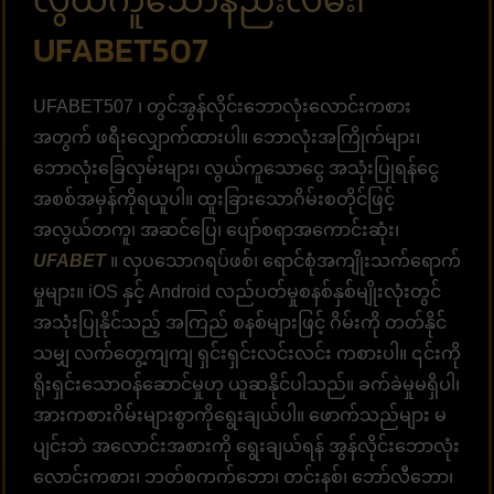
လွယ်ကူသောနည်းလမ်း၊
UFABET507
UFABET507 ၊ တွင်အွန်လိုင်းဘောလုံးလောင်းကစား
အတွက် ဖရီးလျှောက်ထားပါ။ ဘောလုံးအကြိုက်များ၊
ဘောလုံးခြေလှမ်းများ၊ လွယ်ကူသောငွေ အသုံးပြုရန်ငွေ
အစစ်အမှန်ကိုရယူပါ။ ထူးခြားသောဂိမ်းစတိုင်ဖြင့်
အလွယ်တကူ၊ ​​အဆင်ပြေ၊ ပျော်စရာအကောင်းဆုံး၊
UFABET
။ လှပသောဂရပ်ဖစ်၊ ရောင်စုံအကျိုးသက်ရောက်
မှုများ။ iOS နှင့် Android လည်ပတ်မှုစနစ်နှစ်မျိုးလုံးတွင်
အသုံးပြုနိုင်သည့် အကြည် စနစ်များဖြင့် ဂိမ်းကို တတ်နိုင်
သမျှ လက်တွေ့ကျကျ ရှင်းရှင်းလင်းလင်း ကစားပါ။ ၎င်းကို
ရိုးရှင်းသောဝန်ဆောင်မှုဟု ယူဆနိုင်ပါသည်။ ခက်ခဲမှုမရှိပါ၊
အားကစားဂိမ်းများစွာကိုရွေးချယ်ပါ။ ဖောက်သည်များ မ
ပျင်းဘဲ အလောင်းအစားကို ရွေးချယ်ရန် အွန်လိုင်းဘောလုံး
လောင်းကစား၊ ဘတ်စကက်ဘော၊ တင်းနစ်၊ ဘော်လီဘော၊