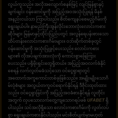
လွယ်ကူသည်။ အလိုအလျောက်စနစ်ဖြင့် လျင်မြန်စွာနှင့်
ချက်ချင်း ဝန်ဆောင်မှုကို အပြည့်အဝအသုံးပြုရန် မိနစ်
အနည်းငယ်သာ ကြာပါသည်။ စိတ်ကျေနပ်စေမည့်ဂိမ်းကို
ရွေးချယ်ပါ။ နာမည်ကြီးအွန်လိုင်းဘောလုံးလောင်းကစား
ဆိုဒ်များ မြန်မာနှင့်ထိုင်းပြည်ပတွင် အလွန်ရေပန်းစားသော
ထိပ်တန်းလောင်းကစားဂိမ်းများ။ ဝဘ်ဆိုက်တစ်ခုတွင်
ဝန်ဆောင်မှုကို အသုံးပြုခွင့်ပေးသည်။ လောင်းကစား
များ၏ လိုအပ်ချက်အားလုံးကို ကောင်းစွာဖြေကြား
ပေးသည်။ ပရိုမိုးရှင်းတွေရှိတယ်။ အပြည့်အဝလက်ခံနိုင်
စေရန် လက်လွတ်မခံသင့်သော ဝင်ငွေရှာရာတွင်
အထောက်အကူကောင်းတစ်ခုဖြစ်သည်။ အမျိုးမျိုးသောဂိ
မ်းပုံစံများ အလွယ်တကူဝင်ရောက်နိုင်ရန် ဒီဇိုင်းထုတ်ထား
သည်။ ဝင်ငွေရှာခြင်းကို အပြည့်အဝခံစားနိုင်ရန် လူတိုင်း
အတွက် လှပသောလက်တွေ့ကျသောဂရပ်ဖစ်
UFABET
ရှိ
ပါသည်။ သင်အလိုရှိသော လောင်းကစားဂိမ်းကို လွတ်လပ်
စွာ ရွေးချယ်ကစားနိုင်ပါသည်။ မင်းစိတ်ပျက်မှာမဟုတ်