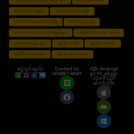
ဘောလုံး ပွဲ ပေါက် ကြေး နှင့် ခန့်မှန်း ချက်
ဘောလုံး မောင်း app
ဘောလုံး မောင်း ခန့်မှန်း
ဘောလုံး မောင်း တွက် နည်း
ဘောလုံး အင်တာနက် ပေါက် ကြေး
မောင်း လောင်း နည်း
ယနေ့ ကစား မည့် ဘောလုံး ပွဲ ခန့်မှန်း ချက်
ယုံကြည် စိတ်ချ ရ ဆုံး အွန်လိုင်း
အင်တာနက် ခန့်မှန်း ချက်
အွန်လိုင်း ကာစီနို
အွန်လိုင်း စလော့ဂိမ်း
အွန်လိုင်း စလော့ဂိမ်းapp
အွန်လိုင်း စလော့ဂိမ်းfree
ငွေသွင်းနည်း
Contact Us
iOS၊ Android
UFABET.BABY
နှင့် PC နှစ်မျိုး
လုံးကို ပံ့ပိုး
ပေးသည်။