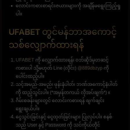
လောင်းကစားစာရင်းဇယားများကို အချိန်မရွေးကြည့်ရှု
ပါ။
UFABET တွင်မန်ဘာအကောင့်
သစ်လျှောက်ထားရန်
UFABET
ကို လျှောက်ထားရန်၊ ဝဘ်ဆိုဒ်မှတဆင့်
ကစားပါ သို့မဟုတ် Line (လိုင်း)
@889dbzyp
ကို
ပေါင်းထည့်ပါ။
သင့်အမည်-အမည်၊ ဖုန်းနံပါတ်၊ ဘဏ်အကောင့်နံပါတ်
ကို ထည့်သွင်းပါ။ (*အမှန်တကယ် လိုအပ်ချက်*) ။
ဂိမ်းစခန်းများတွင် လောင်းကစားရန် ချက်ချင်း
ရွေးချယ်ပါ။
ငွေသွင်းခြင်းနှင့် ငွေထုတ်ခြင်းများ ပြုလုပ်ပါ။ စနစ်
သည် User နှင့် Password ကို သင်ကိုယ်တိုင်