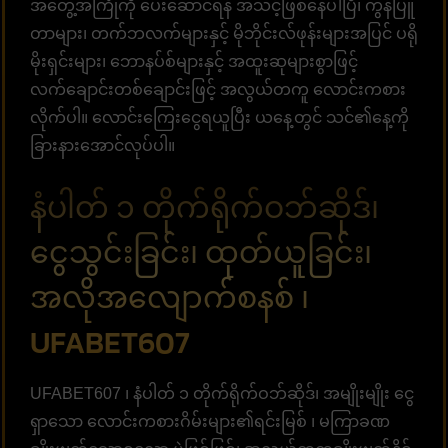
အတွေ့အကြုံကို ပေးဆောင်ရန် အသင့်ဖြစ်နေပါပြီ၊ ကွန်ပြူ
တာများ၊ တက်ဘလက်များနှင့် မိုဘိုင်းလ်ဖုန်းများအပြင် ပရို
မိုးရှင်းများ၊ ဘောနပ်စ်များနှင့် အထူးဆုများစွာဖြင့်
လက်ချောင်းတစ်ချောင်းဖြင့် အလွယ်တကူ လောင်းကစား
လိုက်ပါ။ လောင်းကြေးငွေရယူပြီး ယနေ့တွင် သင်၏နေ့ကို
ခြားနားအောင်လုပ်ပါ။
နံပါတ် ၁ တိုက်ရိုက်ဝဘ်ဆိုဒ်၊
ငွေသွင်းခြင်း၊ ထုတ်ယူခြင်း၊
အလိုအလျောက်စနစ် ၊
UFABET607
UFABET607 ၊ နံပါတ် ၁ တိုက်ရိုက်ဝဘ်ဆိုဒ်၊ အမျိုးမျိုး ငွေ
ရှာသော လောင်းကစားဂိမ်းများ၏ရင်းမြစ် ၊ မကြာခဏ