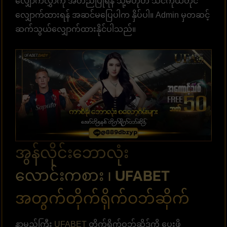
လျှောက်လွှာကို အတည်ပြုရန် သို့မဟုတ် သင်ကိုယ်တိုင်
လျှောက်ထားရန် အဆင်မပြေပါက နှိပ်ပါ။ Admin မှတဆင့်
ဆက်သွယ်လျှောက်ထားနိုင်ပါသည်။
အွန်လိုင်းဘောလုံး
လောင်းကစား ၊ UFABET
အတွက်တိုက်ရိုက်ဝဘ်ဆိုက်
နာမည်ကြီး
UFABET
တိုက်ရိုက်ဝဘ်ဆိုဒ်ကို ပေးဖို့