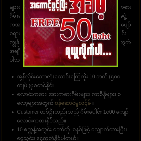
များ၏နှလုံးသားကို အနိုင်ယူသည်။ အွန်လိုင်းလောင်းကစား
ဂိမ်းများကို အချိန်မရွေးကစားရန် ဝန်ဆောင်မှုပေးတဲ့အဖွဲ့
ကအမြဲ စောင့်ဆိုင်းနေပါတယ်။ အွန်လောင်းကစားဂိမ်းပျော်
စရာတွင်ပါဝင်ဆင်နွဲပါ။ကျွန်ုပ်တို့သည် အောက်ပါအတိုင်း
ကျွန်ုပ်တို့၏ဝဘ်ဆိုဒ်မှာ ကစားရန် ဆုံးဖြတ်ရန် သင့်အတွက်
အမျိုးမျိုးသော အကျိုးကျေးဇူးများကို စုစည်းထား
ပါသည်။
အွန်လိုင်းဘောလုံးလောင်းကြေကိုး 10 ဘတ် (၅၀၀
ကျပ် )မှစတင်နိုင်။
လောင်းကစား၊ အားကစားဂိမ်းများ၊ ကာစီနိုများ၊ စ
လော့များအတွက်
ဝန်ဆောင်မှုလင့်ခ်
။
Customer တစ်ဦးတည်းသည် ဂိမ်းပေါင်း 1၀00 ကျော်
လောင်းကစားနိုင်သည်။
10 စက္ကန့်အတွင်း တော်တို စနစ်ဖြင့် လျှောက်ထားပြီး၊
ငွေသွင်း၊ ငွေထုတ်နိုင်ပါတယ်။