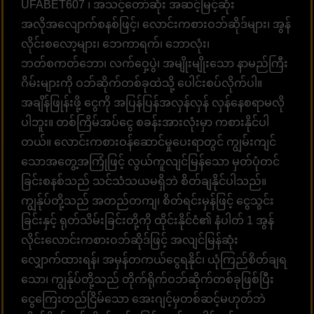
UFABET607 ၊ အသင့်တော်ဆုံး အဆင့်မြင့်ဆုံး
အလိုအလျောက်စနစ်ဖြင့်၊ လောင်းကစားဝဘ်ဆိုဒ်များ၊ အွန်
လိုင်းစလော့များ၊ ဘေကာရက်၊ ဘောလုံး၊
ဘတ်စကတ်ဘော၊ လက်ဝှေ့ပွဲ၊ အမျိုးမျိုးသော နာမည်ကြီး
ဂိမ်းများကို ဝဘ်ဆိုက်တစ်ခုထဲသို့ ပေါင်းစပ်လိုက်ပါ။
အချိန်ဖြုန်းဖို့ ငွေကို အပြန်ပြန်အလှန်လှန် လှန်နေစရာမလို
ပါဘူး။ တစ်ကြိမ်အပ်ငွေ စခန်းအားလုံးမှာ ကစားနိုင်ပါ
တယ်။ လောင်းကစားဝန်ဆောင်မှုပေးရာတွင် ကျွမ်းကျင်
သောအတွေ့အကြုံဖြင့် လွယ်ကူလျင်မြန်သော မှတ်ပုံတင်
ခြင်းစနစ်သည် သင်သံသယမရှိဘဲ စိတ်ချနိုင်ပါသည်။
ကျွန်ုပ်တို့သည် အတည်တကျ၊ စိတ်ရင်းမှန်ဖြင့် ငွေသွင်း
ခြင်းနှင့် ရုတ်သိမ်းခြင်းတို့ကို ထိုင်းနိုင်ငံ၏ နံပါတ် 1 အွန်
လိုင်းလောင်းကစားဝဘ်ဆိုဒ်ဖြင့် အလျင်မြန်ဆုံး
လျှောက်ထားရန်၊ အမှန်တကယ်ငွေရနိုင်၊ ယုံကြည်စိတ်ချရ
သော၊ ကျွန်ုပ်တို့သည် တိုက်ရိုက်ဝဘ်ဆိုက်တစ်ခုဖြစ်ပြီး
ငွေကြေးတည်ငြိမ်သော အေးဂျင့်မှတစ်ဆင့်မဟုတ်ဘဲ