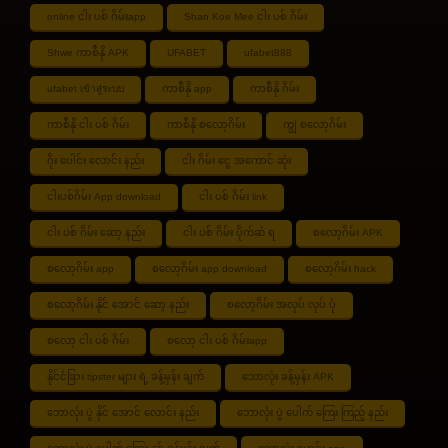
online ငါး ပစ် ဂိမ်းapp
Shan Koe Mee ငါး ပစ် ဂိမ်း
Shwe ကာစီနို APK
UFABET
ufabet888
ufabet เข้าสู่ระบบ
ကာစီနို app
ကာစီနို ဂိမ်း
ကာစီနို ငါး ပစ် ဂိမ်း
ကာစီနို စလော့ဂိမ်း
ကျွဲ စလော့ဂိမ်း
ဂိုး ပေါင်း လောင်း နည်း
ငါး ဂိမ်း ငွေ အကောင် ဆုံး
ငါးပစ်ဂိမ်း App download
ငါး ပစ် ဂိမ်း link
ငါး ပစ် ဂိမ်း ဆော့ နည်း
ငါး ပစ် ဂိမ်း ပိုက်ဆံ ရ
စလော့ဂိမ်း APK
စလော့ဂိမ်း app
စလော့ဂိမ်း app download
စလော့ဂိမ်း hack
စလော့ဂိမ်း နိုင် အောင် ဆော့ နည်း
စလော့ဂိမ်း အလုပ် လုပ် ပုံ
စလော့ ငါး ပစ် ဂိမ်း
စလော့ ငါး ပစ် ဂိမ်းapp
နိုင်ငံခြား tipster များ ရဲ့ ခန့်မှန်း ချက်
ဘောလုံး ခန့်မှန်း APK
ဘောလုံး ပွဲ နိုင် အောင် လောင်း နည်း
ဘောလုံး ပွဲ ပေါက် ကြေး ကြည့် နည်း