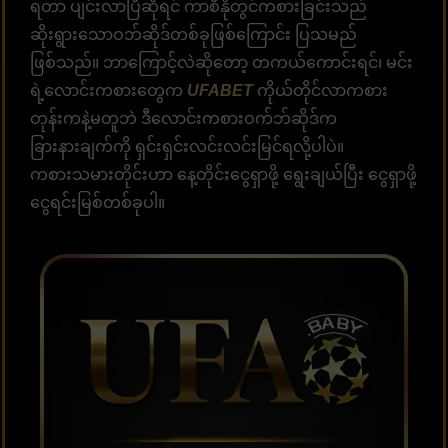
ရတာ ပျင်းလာပြီဆိုရင် ကာစီနိုတွင်ကစားခြင်းသည်
ဆိုးရွားသောဝဘ်ဆိုဒ်တစ်ခုဖြစ်ကြောင်း ပြသမည်
ဖြစ်သည်။ ဘာကြောင့်လဲဆိုတော့ တကယ်ကောင်းရင်၊ မင်း
ရဲ့လောင်းကစားတွေက
UFABET
ကိုယ်တိုင်လာကစား
တုန်းကနဲ့မတူဘဲ ဒီလောင်းကစားဝက်ဘ်ဆိုဒ်က
ခြားနားချက်ကို ရှင်းရှင်းလင်းလင်းမြင်ရလို့ပါပဲ။
ကစားသမားတိုင်းဟာ နေ့တိုင်းငွေရှာဖို့ ရွေးချယ်ပြီး ငွေရှာဖို့
ငွေရင်းမြစ်တစ်ခုပါ။