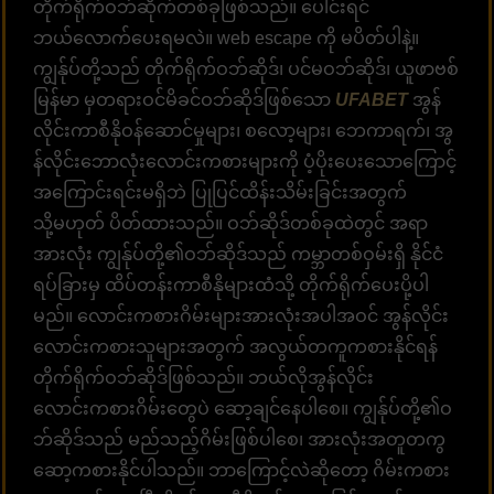
တိုက်ရိုက်ဝဘ်ဆိုက်တစ်ခုဖြစ်သည်။ ပေါင်းရင်
ဘယ်လောက်ပေးရမလဲ။ web escape ကို မပိတ်ပါနဲ့။
ကျွန်ုပ်တို့သည် တိုက်ရိုက်ဝဘ်ဆိုဒ်၊ ပင်မဝဘ်ဆိုဒ်၊ ယူဖာဗစ်
မြန်မာ မှတရားဝင်မိခင်ဝဘ်ဆိုဒ်ဖြစ်သော
UFABET
အွန်
လိုင်းကာစီနိုဝန်ဆောင်မှုများ၊ စလော့များ၊ ဘေကာရက်၊ အွ
န်လိုင်းဘောလုံးလောင်းကစားများကို ပံ့ပိုးပေးသောကြောင့်
အကြောင်းရင်းမရှိဘဲ ပြုပြင်ထိန်းသိမ်းခြင်းအတွက်
သို့မဟုတ် ပိတ်ထားသည်။ ဝဘ်ဆိုဒ်တစ်ခုထဲတွင် အရာ
အားလုံး ကျွန်ုပ်တို့၏ဝဘ်ဆိုဒ်သည် ကမ္ဘာတစ်ဝှမ်းရှိ နိုင်ငံ
ရပ်ခြားမှ ထိပ်တန်းကာစီနိုများထံသို့ တိုက်ရိုက်ပေးပို့ပါ
မည်။ လောင်းကစားဂိမ်းများအားလုံးအပါအဝင် အွန်လိုင်း
လောင်းကစားသူများအတွက် အလွယ်တကူကစားနိုင်ရန်
တိုက်ရိုက်ဝဘ်ဆိုဒ်ဖြစ်သည်။ ဘယ်လိုအွန်လိုင်း
လောင်းကစားဂိမ်းတွေပဲ ဆော့ချင်နေပါစေ။ ကျွန်ုပ်တို့၏ဝ
ဘ်ဆိုဒ်သည် မည်သည့်ဂိမ်းဖြစ်ပါစေ၊ အားလုံးအတူတကွ
ဆော့ကစားနိုင်ပါသည်။ ဘာကြောင့်လဲဆိုတော့ ဂိမ်းကစား