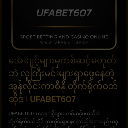
အေးဂျင့်များမှတစ်ဆင့်မဟုတ်
ဘဲ လူကြီးမင်းများရှာဖွေနေတဲ့
အွန်လိုင်းကာစီနို တိုက်ရိုက်ဝဘ်
ဆိုဒ် ၊ UFABET607
UFABET607 ၊ အေးဂျင့်များမှတစ်ဆင့်မဟုတ်ဘဲ
တိုက်ရိုက်ဝဘ်ဆိုဒ် ၊ လူတိုင်းရှာဖွေနေသည့်အရာသည် ယခု