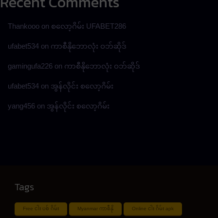
Recent Comments
Thankooo
on
စလော့ဂိမ်း UFABET286
ufabet534
on
ကာစီနိုဘောလုံး ဝဘ်ဆိုဒ်
gamingufa226
on
ကာစီနိုဘောလုံး ဝဘ်ဆိုဒ်
ufabet534
on
အွန်လိုင်း စလော့ဂိမ်း
yang456
on
အွန်လိုင်း စလော့ဂိမ်း
Tags
Free ငါး ပစ် ဂိမ်း
Myanmar ကာစီနို
Online ငါး ဂိမ်း apk