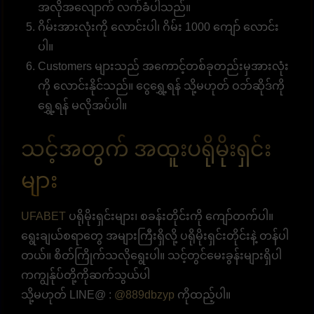
အလိုအလျောက် လက်ခံပါသည်။
ဂိမ်းအားလုံးကို လောင်းပါ၊ ဂိမ်း 1000 ကျော် လောင်း
ပါ။
Customers များသည် အကောင့်တစ်ခုတည်းမှအားလုံး
ကို လောင်းနိုင်သည်။ ငွေရွှေ့ရန် သို့မဟုတ် ဝဘ်ဆိုဒ်ကို
ရွှေ့ရန် မလိုအပ်ပါ။
သင့်အတွက် အထူးပရိုမိုးရှင်း
များ
UFABET
ပရိုမိုးရှင်းများ၊ စခန်းတိုင်းကို ကျော်တက်ပါ။
ရွေးချယ်စရာတွေ အများကြီးရှိလို့ ပရိုမိုးရှင်းတိုင်းနဲ့ တန်ပါ
တယ်။ စိတ်ကြိုက်သလိုရွေးပါ။ သင့်တွင်မေးခွန်းများရှိပါ
ကကျွန်ုပ်တို့ကိုဆက်သွယ်ပါ
သို့မဟုတ် LINE@ :
@889dbzyp
ကိုထည့်ပါ။