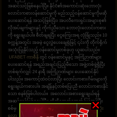
အဆင်သင့်ဖြစ်နေပါပြီ။ နိုင်ငံ၏အကောင်းဆုံးဘောလုံး
လောင်းကစားဝန်ဆောင်မှုကို မည်သည့်ဝန်ဆောင်မှုကိုမဆို
ပေးဆောင်ရန် အသင့်ဖြစ်ပြီး၊ အပလီကေးရှင်းအများစု၏
လိုအပ်ချက်များနှင့် ကိုက်ညီသော ဘောလုံးလောင်းကစား
ကို ရွေးချယ်ပါ။ စီတ်ချရပြီး ငွေကြေးအရ လုံခြုံသည်။ 10
စက္ကန့်အတွင်း အခမဲ့ ငွေလွှဲပေးချေရုံဖြင့် ၎င်းကို တိုက်ရိုက်
အသုံးပြုနိုင်သည့် ဝန်ဆောင်မှုတစ်ခုဟု ယူဆပါသည်။
UFABET ကာစီနို
တွင် ဝန်ဆောင်မှုနှင့် အကြံဉာဏ်များ
ပေးဆောင်ရန် အရည်အချင်းပြည့်မီသော အဖွဲ့တစ်ဖွဲ့ရှိပြီး
တစ်ရက်လျှင် 24 နာရီ အကြံဉာဏ်များ ပေးဆောင်နိုင်
ပါသည်။ အကောင့်ထဲဝင်လာပြီး လောင်းကစားဂိမ်းများကို
ရွေးချယ်ကစားပါ။ အချိန်နှင့်တစ်ပြေးညီ လောင်းကစားနိုင်
သော စနစ်ဖြစ်ပါတယ်။ အလောင်းအစားရွေးချယ်ရန်
အဆင်သင့်ဖြစ်နေပါပြီ။ ထိထိရောက်ရောက် မြန်ဆန်ပြီး
စစ်မှန်သော ပေးချေမှုများ၊ နံပါတ် 1 တိုက်ရိုက်
ဘောလုံး
လောင်းကစားဝက်ဘ်ဆိုက်
UFABET သည် လူအ