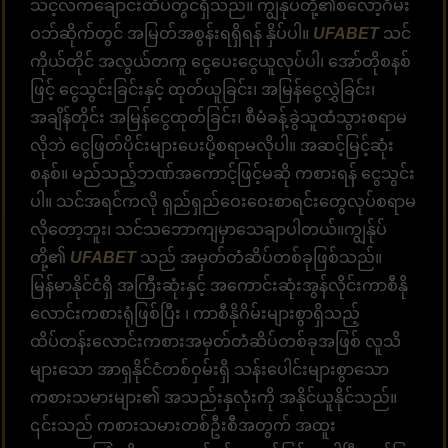
သင့်လက်ချောင်းထိပ်တွင်ရှိသည်။ ကျွန်ုပ်တို့၏စလော့ဂိမ်း
ဝဘ်ဆိုက်တွင် အမြတ်အစွန်းရရှိရန် နှိပ်ပါ။
UFABET
သင်
ကိုယ်တိုင် အလွယ်တကူ ငွေပေးငွေယူလုပ်ပါ၊ အော်တိုစနစ်
ဖြင့် ငွေသွင်းခြင်းနှင့် ထုတ်ယူခြင်း၊ အမြန်ငွေလွှဲခြင်း၊
အချိန်တိုင်း အမြန်ငွေထုတ်ခြင်း၊ စီမံခန့်ခွဲသူထံသွားစရာမ
လိုဘဲ ငွေဖြတ်ပိုင်းများပေးပို့စရာမလိုပါ။ အဆင့်မြင့်ဆုံး
စနစ်။ မည်သည့်ဘဏ်အကောင့်ဖြင့်မဆို ကစားရန် ငွေသွင်း
ပါ။ သင်အရင်ကလို ရှည်ရှည်ဝေးဝေးစာရင်းတွေလုပ်စရာမ
လိုတော့ဘူး၊ သင်သဘောကျမှာသေချာပါတယ်။ကျွန်ုပ်
တို့၏
UFABET
သည် အမှတ်တံဆိပ်တစ်ခုဖြစ်သည်။
မြန်မာနိုင်ငံရှိ အကြီးဆုံးနှင့် အကောင်းဆုံးအွန်လိုင်းကာစီနို
လောင်းကစားရုံဖြစ်ပြီး ၊ ကာစီနိုဂိမ်းများစွာရှိသည့်
ထိပ်တန်းလောင်းကစားအမှတ်တံဆိပ်တစ်ခုအဖြစ် လူသိ
များသော အာရှနိုင်ငံတစ်ဝှမ်းရှိ သန်းပေါင်းများစွာသော
ကစားသမားများ၏ အသည်းနှလုံးကို အနိုင်ယူနိုင်သည်။
၎င်းသည် ကစားသမားတစ်ဦးစီအတွက် အထူး