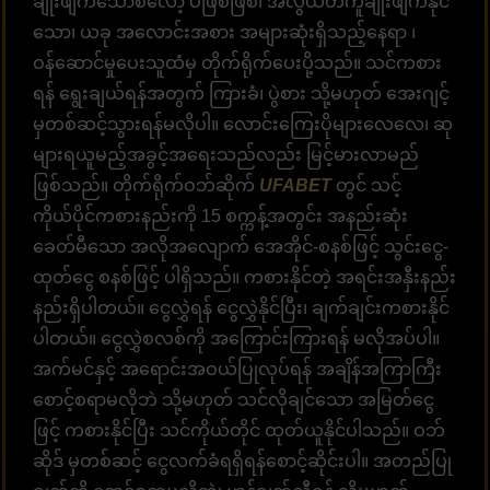
ချိုးဖျက်သောစလော့ ပဲဖြစ်ဖြစ်၊ အလွယ်တကူချိုးဖျက်နိုင်
သော၊ ယခု အလောင်းအစား အများဆုံးရှိသည့်နေရာ ၊
ဝန်ဆောင်မှုပေးသူထံမှ တိုက်ရိုက်ပေးပို့သည်။ သင်ကစား
ရန် ရွေးချယ်ရန်အတွက် ကြားခံ၊ ပွဲစား သို့မဟုတ် အေးဂျင့်
မှတစ်ဆင့်သွားရန်မလိုပါ။ လောင်းကြေးပိုများလေလေ၊ ဆု
များရယူမည့်အခွင့်အရေးသည်လည်း မြင့်မားလာမည်
ဖြစ်သည်။ တိုက်ရိုက်ဝဘ်ဆိုက်
UFABET
တွင် သင့်
ကိုယ်ပိုင်ကစားနည်းကို 15 စက္ကန့်အတွင်း အနည်းဆုံး
ခေတ်မီသော အလိုအလျောက် အေအိုင်-စနစ်ဖြင့် သွင်းငွေ-
ထုတ်ငွေ စနစ်ဖြင့် ပါရှိသည်။ ကစားနိုင်တဲ့ အရင်းအနှီးနည်း
နည်းရှိပါတယ်။ ငွေလွှဲရန် ငွေလွှဲနိုင်ပြီး၊ ချက်ချင်းကစားနိုင်
ပါတယ်။ ငွေလွှဲစလစ်ကို အကြောင်းကြားရန် မလိုအပ်ပါ။
အက်မင်နှင့် အရောင်းအဝယ်ပြုလုပ်ရန် အချိန်အကြာကြီး
စောင့်စရာမလိုဘဲ သို့မဟုတ် သင်လိုချင်သော အမြတ်ငွေ
ဖြင့် ကစားနိုင်ပြီး သင်ကိုယ်တိုင် ထုတ်ယူနိုင်ပါသည်။ ဝဘ်
ဆိုဒ် မှတစ်ဆင့် ငွေလက်ခံရရှိရန်စောင့်ဆိုင်းပါ။ အတည်ပြု