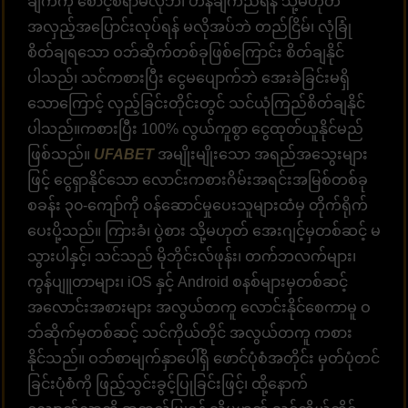
ချက်ကို စောင့်စရာမလိုဘဲ၊ ဟန်ချက်ညီရန် သို့မဟုတ်
အလှည့်အပြောင်းလုပ်ရန် မလိုအပ်ဘဲ တည်ငြိမ်၊ လုံခြုံ
စိတ်ချရသော ဝဘ်ဆိုက်တစ်ခုဖြစ်ကြောင်း စိတ်ချနိုင်
ပါသည်၊ သင်ကစားပြီး ငွေမပျောက်ဘဲ အေးခဲခြင်းမရှိ
သောကြောင့် လှည့်ခြင်းတိုင်းတွင် သင်ယုံကြည်စိတ်ချနိုင်
ပါသည်။ကစားပြီး 100% လွယ်ကူစွာ ငွေထုတ်ယူနိုင်မည်
ဖြစ်သည်။
UFABET
အမျိုးမျိုးသော အရည်အသွေးများ
ဖြင့် ငွေရှာနိုင်သော လောင်းကစားဂိမ်းအရင်းအမြစ်တစ်ခု
စခန်း ၃၀-ကျော်ကို ဝန်ဆောင်မှုပေးသူများထံမှ တိုက်ရိုက်
ပေးပို့သည်။ ကြားခံ၊ ပွဲစား သို့မဟုတ် အေးဂျင့်မှတစ်ဆင့် မ
သွားပါနှင့်၊ သင်သည် မိုဘိုင်းလ်ဖုန်း၊ တက်ဘလက်များ၊
ကွန်ပျူတာများ၊ iOS နှင့် Android စနစ်များမှတစ်ဆင့်
အလောင်းအစားများ အလွယ်တကူ လောင်းနိုင်စေကာမူ ဝ
ဘ်ဆိုက်မှတစ်ဆင့် သင်ကိုယ်တိုင် အလွယ်တကူ ကစား
နိုင်သည်။ ဝဘ်စာမျက်နှာပေါ်ရှိ ဖောင်ပုံစံအတိုင်း မှတ်ပုံတင်
ခြင်းပုံစံကို ဖြည့်သွင်းခွင့်ပြုခြင်းဖြင့်၊ ထို့နောက်