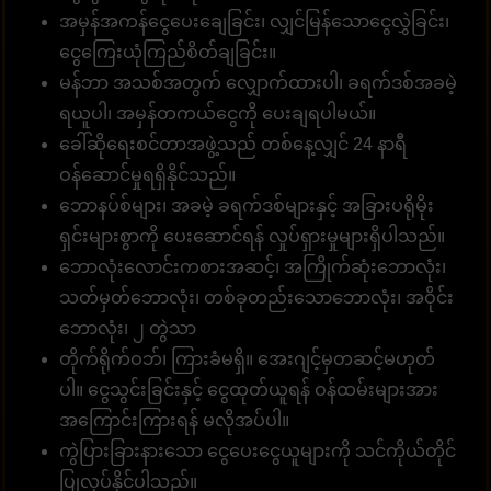
အမှန်အကန်ငွေပေးချေခြင်း၊ လျှင်မြန်သောငွေလွှဲခြင်း၊
ငွေကြေးယုံကြည်စိတ်ချခြင်း။
မန်ဘာ အသစ်အတွက် လျှောက်ထားပါ၊ ခရက်ဒစ်အခမဲ့
ရယူပါ၊ အမှန်တကယ်ငွေကို ပေးချရပါမယ်။
ခေါ်ဆိုရေးစင်တာအဖွဲ့သည် တစ်နေ့လျှင် 24 နာရီ
ဝန်ဆောင်မှုရရှိနိုင်သည်။
ဘောနပ်စ်များ၊ အခမဲ့ ခရက်ဒစ်များနှင့် အခြားပရိုမိုး
ရှင်းများစွာကို ပေးဆောင်ရန် လှုပ်ရှားမှုများရှိပါသည်။
ဘောလုံးလောင်းကစားအဆင့်၊ အကြိုက်ဆုံးဘောလုံး၊
သတ်မှတ်ဘောလုံး၊ တစ်ခုတည်းသောဘောလုံး၊ အဝိုင်း
ဘောလုံး၊ ၂ တွဲသာ
တိုက်ရိုက်ဝဘ်၊ ကြားခံမရှိ။ အေးဂျင့်မှတဆင့်မဟုတ်
ပါ။ ငွေသွင်းခြင်းနှင့် ငွေထုတ်ယူရန် ဝန်ထမ်းများအား
အကြောင်းကြားရန် မလိုအပ်ပါ။
ကွဲပြားခြားနားသော ငွေပေးငွေယူများကို သင်ကိုယ်တိုင်
ပြုလုပ်နိုင်ပါသည်။