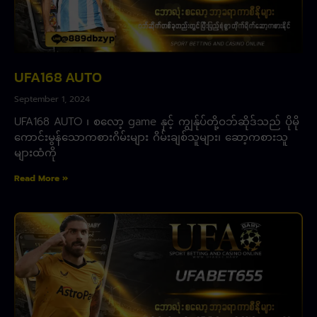
UFA168 AUTO
September 1, 2024
UFA168 AUTO ၊ စလော့ game နှင့် ကျွန်ုပ်တို့ဝဘ်ဆိုဒ်သည် ပိုမို
ကောင်းမွန်သောကစားဂိမ်းများ ဂိမ်းချစ်သူများ၊ ဆော့ကစားသူ
များထံကို
Read More »