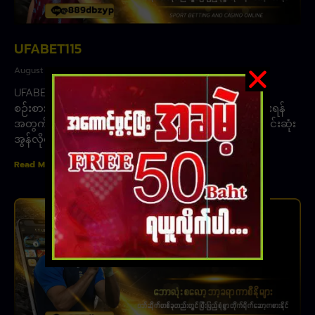
UFABET115
August 30, 2024
UFABET115 ၊ အွန်လိုင်းလောင်းကစားဝဘ်ဆိုဒ်များကို သင်
စဉ်းစားပါက UFABET သည် အွန်လိုင်းကာစီနိုများကိုကစားရန်
အတွက် တိုက်ရိုက်ဝဘ်ဆိုဒ်ဖြစ်သည်။ ဒါမှမဟုတ် အကောင်းဆုံး
အွန်လိုင်းဘောလုံးလောင်းကစားဝက်ဘ်ဆိုက်
Read More »