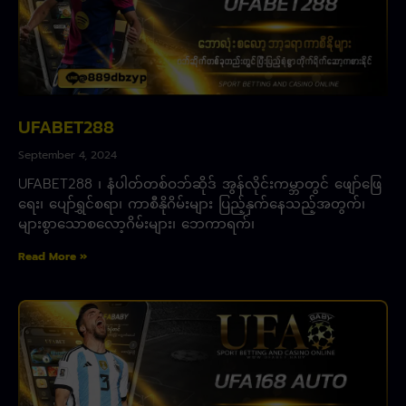
UFABET288
September 4, 2024
UFABET288 ၊ နံပါတ်တစ်ဝဘ်ဆိုဒ် အွန်လိုင်းကမ္ဘာတွင် ဖျော်ဖြေ
ရေး၊ ပျော်ရွှင်စရာ၊ ကာစီနိုဂိမ်းများ ပြည့်နှက်နေသည့်အတွက်၊
များစွာသောစလော့ဂိမ်းများ၊ ဘေကာရက်၊
Read More »