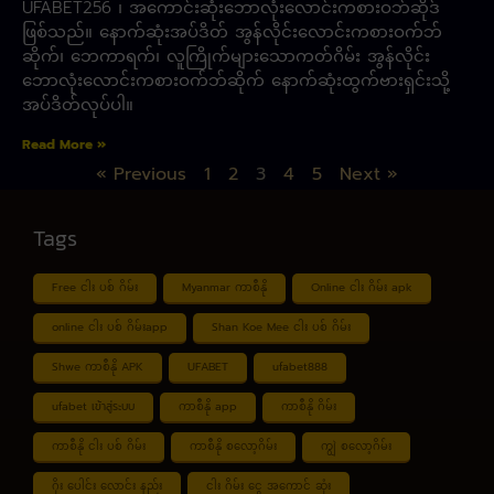
UFABET256 ၊ အကောင်းဆုံးဘောလုံးလောင်းကစားဝဘ်ဆိုဒ်
ဖြစ်သည်။ နောက်ဆုံးအပ်ဒိတ် အွန်လိုင်းလောင်းကစားဝက်ဘ်
ဆိုက်၊ ဘေကာရက်၊ လူကြိုက်များသောကတ်ဂိမ်း အွန်လိုင်း
ဘောလုံးလောင်းကစားဝက်ဘ်ဆိုက် နောက်ဆုံးထွက်ဗားရှင်းသို့
အပ်ဒိတ်လုပ်ပါ။
Read More »
« Previous
1
2
3
4
5
Next »
Tags
Free ငါး ပစ် ဂိမ်း
Myanmar ကာစီနို
Online ငါး ဂိမ်း apk
online ငါး ပစ် ဂိမ်းapp
Shan Koe Mee ငါး ပစ် ဂိမ်း
Shwe ကာစီနို APK
UFABET
ufabet888
ufabet เข้าสู่ระบบ
ကာစီနို app
ကာစီနို ဂိမ်း
ကာစီနို ငါး ပစ် ဂိမ်း
ကာစီနို စလော့ဂိမ်း
ကျွဲ စလော့ဂိမ်း
ဂိုး ပေါင်း လောင်း နည်း
ငါး ဂိမ်း ငွေ အကောင် ဆုံး