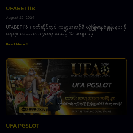
UFABET118
August 25, 2024
UFABET118 ၊ ဝဘ်ဆိုဒ်တွင် ကမ္ဘာ့အဆင့်မီ လုံခြုံရေးစံနှုန်းများ ရှိ
သည်။ ဒေတာကာကွယ်မှု အဆင့် 10 ကျော်ဖြင့်
Read More »
UFA PGSLOT