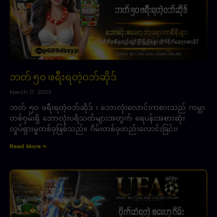
ဘတ် ၅၀ ဖရီးရတဲ့ဝဘ်ဆိုဒ်
March 17, 2025
ဘတ် ၅၀ ဖရီးရတဲ့ဝဘ်ဆိုဒ် ၊ ဘောလုံးလောင်းကစားသည် ကမ္ဘာ
တစ်ဝှမ်းရှိ ဘောလုံးပရိသတ်များအတွက် ရေပန်းအစားဆုံး
လှုပ်ရှားမှုတစ်ခုဖြစ်သည်။ ဂိမ်းတစ်ခုတည်းလောင်းခြင်း၊
Read More »