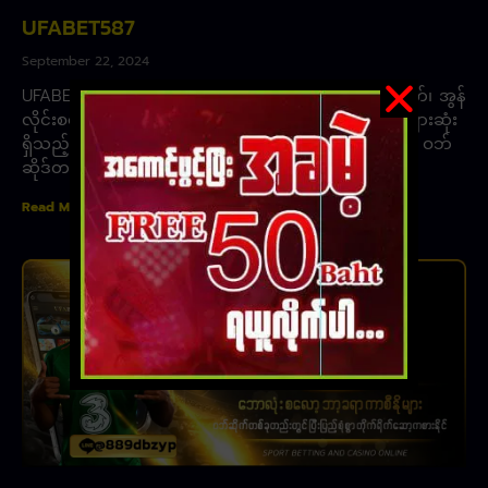
UFABET587
September 22, 2024
UFABET587 ၊ အွန်လိုင်းဘောလုံးလောင်းကစားဝက်ဘ်ဆိုက်၊ အွန်
လိုင်းစလော့များတွင် တစ်နှစ်တာအတွင်း ကစားသမားအများဆုံး
ရှိသည့် ဝဘ်ဆိုက်ဖြစ်ပါသည်။ဘေးကင်းမှုကို အာမခံသည့် ဝဘ်
ဆိုဒ်တစ်ခုဖြစ်ပြီး ကမ္ဘာတစ်ဝှမ်းရှိ
Read More »