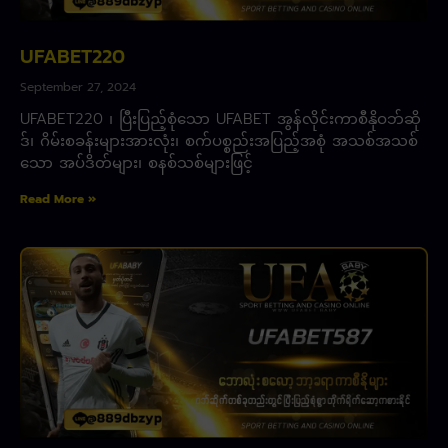
UFABET220
September 27, 2024
UFABET220 ၊ ပြီးပြည့်စုံသော UFABET အွန်လိုင်းကာစီနိုဝဘ်ဆို
ဒ်၊ ဂိမ်းစခန်းများအားလုံး၊ စက်ပစ္စည်းအပြည့်အစုံ အသစ်အသစ်
သော အပ်ဒိတ်များ၊ စနစ်သစ်များဖြင့်
Read More »