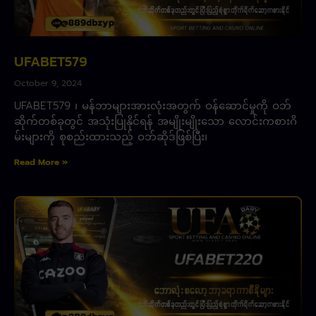
UFABET579
October 9, 2024
UFABET579 ၊ မန်ဘာများအားလုံးအတွက် ဝန်ဆောင်မှုကို ဝဘ်
ဆိုက်တစ်ခုတွင် အသုံးပြုနိုင်ရန် အမျိုးမျိုးသော လောင်းကစားဂိ
မ်းများကို စုစည်းထားသည့် ဝဘ်ဆိုဒ်ဖြစ်ပြီး၊
Read More »