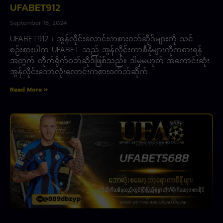
UFABET912
September 18, 2024
UFABET912 ၊ အွန်လိုင်းလောင်းကစားဝဘ်ဆိုဒ်များကို သင်
စဉ်းစားပါက UFABET သည် အွန်လိုင်းကာစီနိုများကိုကစားရန်
အတွက် တိုက်ရိုက်ဝဘ်ဆိုဒ်ဖြစ်သည်။ ဒါမှမဟုတ် အကောင်းဆုံး
အွန်လိုင်းဘောလုံးလောင်းကစားဝက်ဘ်ဆိုက်
Read More »