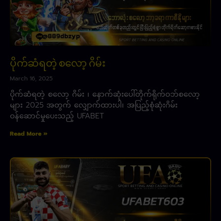
ပိုက်ဆံရတဲ့ စလော့ ဂိမ်း
March 16, 2025
ပိုက်ဆံရတဲ့ စလော့ ဂိမ်း ၊ နောက်ဆုံးပေါ်တိုက်ရိုက်ဝဘ်စလော့
များ 2025 အတွက် လျှောက်ထားပါ၊ အပြည့်စုံဆုံးဂိမ်း
ဝန်ဆောင်မှုပေးသည့် UFABET
Read More »