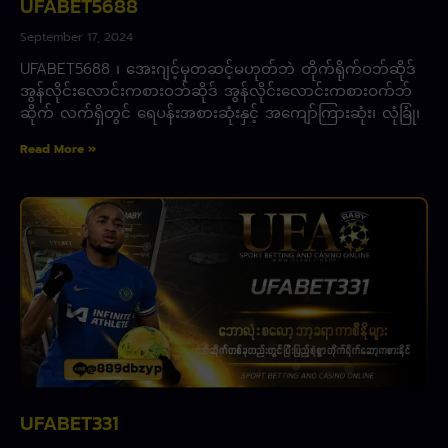
UFABET5688
September 17, 2024
UFABET5688 ၊ အေးဂျင့်မှတဆင့်မဟုတ်ဘဲ တိုက်ရိုက်ဝဘ်ဆိုဒ်
အွန်လိုင်းလောင်းကစားဝဘ်ဆိုဒ် အွန်လိုင်းလောင်းကစားဝက်ဘ်
ဆိုက် လက်ရှိတွင် ရေပန်းအစားဆုံးနှင့် အကျော်ကြားဆုံး၊ လုံခြုံ၊
Read More »
UFABET331