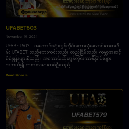
UFABET603
November 19, 2024
UFABET603 ၊ အကောင်းဆုံးအွန်လိုင်းဘောလုံးလောင်းကစားဂိ
မ်း UFABET သည်ဘေးကင်းသည်၊ တည်ငြိမ်သည်၊ ကမ္ဘာ့အဆင့်
မီစံနှုန်းများရှိသည်။ အကောင်းဆုံးအွန်လိုင်းကာစီနိုဂိမ်းများ
အကယ်၍ ကစားသမားတစ်ဦးသည်
Read More »