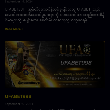
September 14, 2024
UFABET331 ၊ အွန်လိုင်းကာစီနိုတစ်ခုဖြစ်သည့် UFABET သည်
လောင်းကစားဝန်ဆောင်မှုများစွာကို ပေးဆောင်ထားသည်။ကာစီနို
ဂိမ်းများကို ပျော်စရာ၊ ခေတ်မီ၊ ကစားရလွယ်ကူစေရန်
Read More »
UFABET998
September 10, 2024