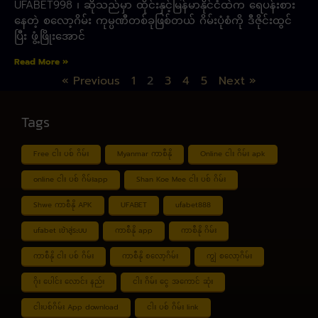
UFABET998 ၊ ဆိုသည်မှာ ထိုင်းနှင့်မြန်မာနိုင်ငံထဲက ရေပန်းစား
နေတဲ့ စလော့ဂိမ်း ကုမ္ပဏီတစ်ခုဖြစ်တယ် ဂိမ်းပုံစံကို ဒီဇိုင်းထွင်
ပြီး ဖွံ့ဖြိုးအောင်
Read More »
« Previous
1
2
3
4
5
Next »
Tags
Free ငါး ပစ် ဂိမ်း
Myanmar ကာစီနို
Online ငါး ဂိမ်း apk
online ငါး ပစ် ဂိမ်းapp
Shan Koe Mee ငါး ပစ် ဂိမ်း
Shwe ကာစီနို APK
UFABET
ufabet888
ufabet เข้าสู่ระบบ
ကာစီနို app
ကာစီနို ဂိမ်း
ကာစီနို ငါး ပစ် ဂိမ်း
ကာစီနို စလော့ဂိမ်း
ကျွဲ စလော့ဂိမ်း
ဂိုး ပေါင်း လောင်း နည်း
ငါး ဂိမ်း ငွေ အကောင် ဆုံး
ငါးပစ်ဂိမ်း App download
ငါး ပစ် ဂိမ်း link