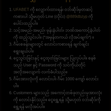
UFABET
ကို လျှောက်ထားရန်၊ ဝဘ်ဆိုဒ်မှတဆင့်
ကစားပါ သို့မဟုတ် Line (လိုင်း)
@889dbzyp
ကို
ပေါင်းထည့်ပါ။
သင့်အမည်-အမည်၊ ဖုန်းနံပါတ်၊ ဘဏ်အကောင့်နံပါတ်
ကို ထည့်သွင်းပါ။ (*အမှန်တကယ် လိုအပ်ချက်*) ။
ဂိမ်းစခန်းများတွင် လောင်းကစားရန် ချက်ချင်း
ရွေးချယ်ပါ။
ငွေသွင်းခြင်းနှင့် ငွေထုတ်ခြင်းများ ပြုလုပ်ပါ။ စနစ်
သည် User နှင့် Password ကို သင်ကိုယ်တိုင်
အလိုအလျောက် လက်ခံပါသည်။
ဂိမ်းအားလုံးကို လောင်းပါ၊ ဂိမ်း 1000 ကျော် လောင်း
ပါ။
Customers များသည် အကောင့်တစ်ခုတည်းမှအားလုံး
ကို လောင်းနိုင်သည်။ ငွေရွှေ့ရန် သို့မဟုတ် ဝဘ်ဆိုဒ်ကို
ရွှေ့ရန် မလိုအပ်ပါ။