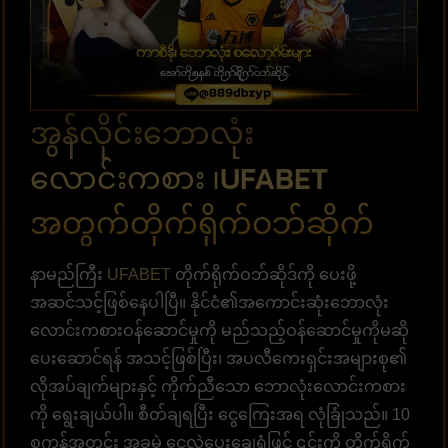
အွန်လိုင်းဘောလုံး
လောင်းကစား ၊UFABET
အတွက်တိုက်ရိုက်ဝဘ်ဆိုက်
နာမည်ကြီး
UFABET
တိုက်ရိုက်ဝဘ်ဆိုဒ်ကို ပေးဖို့
အဆင်သင့်ဖြစ်နေပါပြီ။ နိုင်ငံ၏အကောင်းဆုံးဘောလုံး
လောင်းကစားဝန်ဆောင်မှုကို မည်သည့်ဝန်ဆောင်မှုကိုမဆို
ပေးဆောင်ရန် အသင့်ဖြစ်ပြီး၊ အပလီကေးရှင်းအများစု၏
လိုအပ်ချက်များနှင့် ကိုက်ညီသော ဘောလုံးလောင်းကစား
ကို ရွေးချယ်ပါ။ စီတ်ချရပြီး ငွေကြေးအရ လုံခြုံသည်။ 10
စက္ကန့်အတွင်း အခမဲ့ ငွေလွှဲပေးချေရုံဖြင့် ၎င်းကို တိုက်ရိုက်