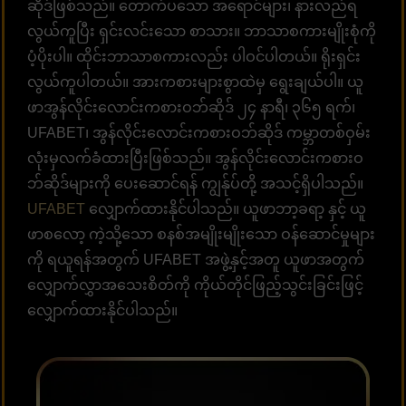
ဆိုဒ်ဖြစ်သည်။ တောက်ပသော အရောင်များ၊ နားလည်ရ
လွယ်ကူပြီး ရှင်းလင်းသော စာသား။ ဘာသာစကားမျိုးစုံကို
ပံ့ပိုးပါ။ ထိုင်းဘာသာစကားလည်း ပါဝင်ပါတယ်။ ရိုးရှင်း
လွယ်ကူပါတယ်။ အားကစားများစွာထဲမှ ရွေးချယ်ပါ။ ယူ
ဖာအွန်လိုင်းလောင်းကစားဝဘ်ဆိုဒ် ၂၄ နာရီ၊ ၃၆၅ ရက်၊
UFABET၊ အွန်လိုင်းလောင်းကစားဝဘ်ဆိုဒ် ကမ္ဘာတစ်ဝှမ်း
လုံးမှလက်ခံထားပြီးဖြစ်သည်။ အွန်လိုင်းလောင်းကစားဝ
ဘ်ဆိုဒ်များကို ပေးဆောင်ရန် ကျွန်ုပ်တို့ အသင့်ရှိပါသည်။
UFABET
လျှောက်ထားနိုင်ပါသည်။ ယူဖာဘာ့ခရာ့ နှင့် ယူ
ဖာစလော့ ကဲ့သို့သော စနစ်အမျိုးမျိုးသော ဝန်ဆောင်မှုများ
ကို ရယူရန်အတွက် UFABET အဖွဲ့နှင့်အတူ ယူဖာအတွက်
လျှောက်လွှာအသေးစိတ်ကို ကိုယ်တိုင်ဖြည့်သွင်းခြင်းဖြင့်
လျှောက်ထားနိုင်ပါသည်။