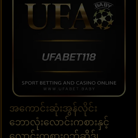
အကောင်းဆုံးအွန်လိုင်း
ဘောလုံးလောင်းကစားနှင့်
လောင်းကစားဝဘ်ဆိုဒ်၊