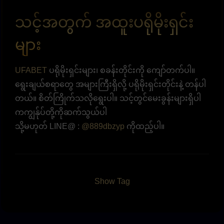
သင့်အတွက် အထူးပရိုမိုးရှင်း
များ
UFABET
ပရိုမိုးရှင်းများ၊ စခန်းတိုင်းကို ကျော်တက်ပါ။
ရွေးချယ်စရာတွေ အများကြီးရှိလို့ ပရိုမိုးရှင်းတိုင်းနဲ့ တန်ပါ
တယ်။ စိတ်ကြိုက်သလိုရွေးပါ။ သင့်တွင်မေးခွန်းများရှိပါ
ကကျွန်ုပ်တို့ကိုဆက်သွယ်ပါ
သို့မဟုတ် LINE@ :
@889dbzyp
ကိုထည့်ပါ။
Show Tag