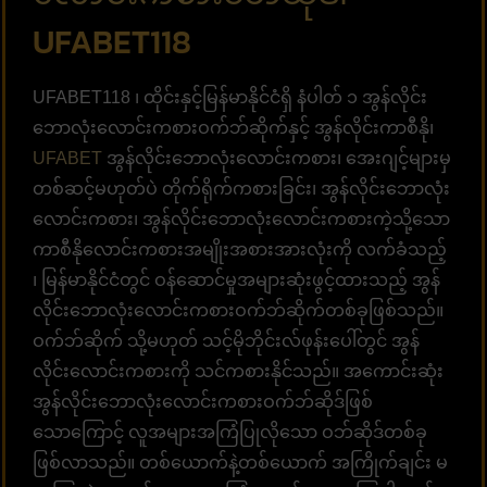
UFABET118
UFABET118 ၊ ထိုင်းနှင့်မြန်မာနိုင်ငံရှိ နံပါတ် ၁ အွန်လိုင်း
ဘောလုံးလောင်းကစားဝက်ဘ်ဆိုက်နှင့် အွန်လိုင်းကာစီနို၊
UFABET
အွန်လိုင်းဘောလုံးလောင်းကစား၊ အေးဂျင့်များမှ
တစ်ဆင့်မဟုတ်ပဲ တိုက်ရိုက်ကစားခြင်း၊ အွန်လိုင်းဘောလုံး
လောင်းကစား၊ အွန်လိုင်းဘောလုံးလောင်းကစားကဲ့သို့သော
ကာစီနိုလောင်းကစားအမျိုးအစားအားလုံးကို လက်ခံသည့်
၊ မြန်မာနိုင်ငံတွင် ဝန်ဆောင်မှုအများဆုံးဖွင့်ထားသည့် အွန်
လိုင်းဘောလုံးလောင်းကစားဝက်ဘ်ဆိုက်တစ်ခုဖြစ်သည်။
ဝက်ဘ်ဆိုက် သို့မဟုတ် သင့်မိုဘိုင်းလ်ဖုန်းပေါ်တွင် အွန်
လိုင်းလောင်းကစားကို သင်ကစားနိုင်သည်။ အကောင်းဆုံး
အွန်လိုင်းဘောလုံးလောင်းကစားဝက်ဘ်ဆိုဒ်ဖြစ်
သောကြောင့် လူအများအကြံပြုလိုသော ဝဘ်ဆိုဒ်တစ်ခု
ဖြစ်လာသည်။ တစ်ယောက်နဲ့တစ်ယောက် အကြိုက်ချင်း မ