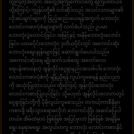
တူကြတဲ့အတွက် အတွေ့အကြုံကောင်းတွေ ရကြပါတယ်။
ထို့ကြောင့်၊ ကျွန်ုပ်တို့၏ ၀ဘ်ဆိုဒ်သည် အသင်းသားများ၏
လိုအပ်ချက်များကို ဖြည့်ဆည်းပေးရန်အတွက် ဘောလုံး
လောင်းကစားပုံစံများစွာကို လက်ခံပါသည်၊ ဥပမာ
ဘောလုံးပွဲလောင်းခြင်း၊ အမြင့်နှင့် အနိမ့်ဘောလုံးလောင်း
ခြင်း၊ ပထမပိုင်းဘောလုံး၊ ဒုတိယပိုင်းတွင် အကောင်းဆုံး
ဘောလုံးစျေးနှုန်းများဖြင့် ဆောင်ရွက်ပေးပါသည်။
အကောင်းဆုံးရေ မျိုးဆက်သစ်တွေ အတော်လေး
ရေပန်းစားနေတဲ့ အွန်လိုင်းငွေရှာနည်းအသစ်ပါ။ ဘောလုံး
လောင်းကစားပုံစံကို ချိန်ညှိရန် လွယ်ကူစေရန် နည်းပညာ
ကို အသုံးပြုထားသည်။ ထို့ကြောင့် အွန်လိုင်းဘောလုံး
လောင်းကစားပြုလုပ်ခြင်း သို့မဟုတ် အွန်လိုင်းလောကတွင်
ငွေရှာခြင်းတို့ကို ပိုမိုလွယ်ကူစေသည်။ တကယ့်ကာစီနိုမှာ
ကစားဖို့ ခရီးသွားစရာမလိုဘဲ ဘေးကင်းပြီး အဆင်ပြေပါ
တယ်။ အိမ်ထဲမှာပဲ ဖြစ်ဖြစ် အပြင်မှာဘဲ ဖြစ်ဖြစ် အချိန်မ
ရွေး နေရာမရွေး အလွယ်တကူ ဘောလုံး လောင်းကစားနိုင်