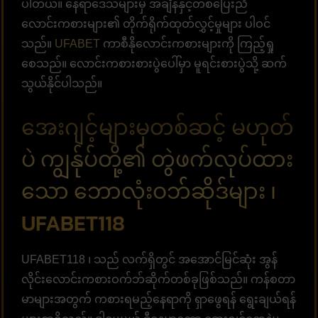
ပါတယ်။ နေရာဒေသများမှ အချိန်နှင့်တစ်ပြေးညီ
လောင်းကစားများ၏ တိုက်ရိုက်ထုတ်လွှင့်မှုများ ပါဝင်
သည်။
UFABET
ကာစီနိုလောင်းကစားများကို ကြည့်ရှု
စေသည်။ လောင်းကစားစားပွဲပေါ်မှာ မူရင်းစားပွဲသို့ ဆက်
သွယ်နိုင်ပါသည်။
အေးဂျင့်များမှတစ်ဆင့် မဟုတ်
ပဲ ကျွန်ုပ်တို့၏ တွဲဖက်လုပ်ထား
သော ဘောလုံးဝဘ်ဆိုဒ်များ ၊
UFABET118
UFABET118 ၊ သည် လက်ရှိတွင် အအောင်မြင်ဆုံး အွန်
လိုင်းလောင်းကစားဝက်ဘ်ဆိုက်တစ်ခုဖြစ်သည်။ ကန်စတာ
မာများအတွက် ကစားရမည့်နေရာကို ရှာဖွေရန် ရွေးချယ်ရန်