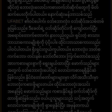
များစွာရှိသည်။ ဒါပေမယ့် ဒီနေ့မှာတော့ အေးဂျင့်တွေနဲ့မ
ဆိုင်တဲ့ ဘောလုံးလောင်းကစားဝက်ဘ်ဆိုက်တွေကို မိတ်
ဆက်ပေးလိုက်ပါတယ်။ နောက်ဆုံးမန်ဘာသစ်သည်
UFABET
၏ဝင်ပေါက်၊ ဝဘ်ဘောလုံး၊ ဝဘ်ဆိုဒ်အသစ်တစ်
ခုဖြစ်သည်။ ဒီခေတ်ရဲ့ ဝဘ်ဆိုဒ်တိုင်းကို ကျော်တက်ပြီး
အရောင်တောက်တောက်၊ နားလည်လွယ်၊ ရှင်းတဲ့ စာသား
ဘာသာစကားမျိုးစုံကို ပံ့ပိုးပါ။ ထိုင်းဘာသာစကားလည်း
ပါဝင်ပါတယ်။ ရိုးရှင်းလွယ်ကူပါတယ်။ ဘောလုံး၊ ဘတ်စ
ကက်ဘော၊ တင်းနစ်၊ ဘော်လီဘော၊ ကြက်တောင်စသည့်
အားကစားများစွာကို ရွေးချယ်ထားပြီး ဖောက်သည်များ
အတွက် ဝဘ်ဘောလုံးပေါ်တွင် လောင်းကစားရရှိနိုင်ဆဲ
ဖြစ်သည်။ နိုင်ငံတော်တော်များများမှာ လိဂ်အသီးသီးမှာ
ဘောလုံးကစားဖို့များတယ်။ ထိုင်းဘောလုံးအသင်း
အနေဖြင့် ဖောက်သည်များ ကစားနိုင်ရန် ဝက်ဘ်ဆိုဒ်ကို
ထားရှိဆဲဖြစ်သည်။ ဝယ်ယူသူများသည် သင့်အတွက်
လောင်းကစားမျိုးစုံကို ရှာဖွေနိုင်ပြီး အမှန်တကယ်