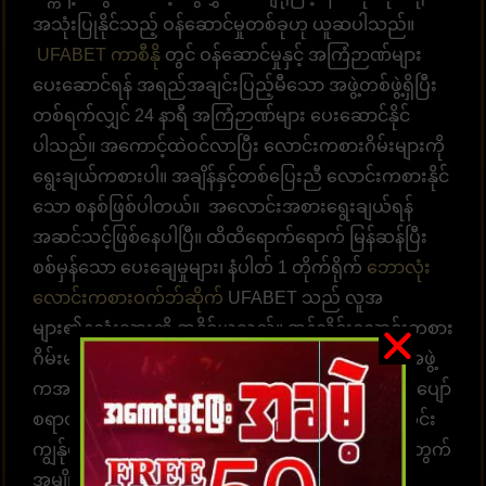
အသုံးပြုနိုင်သည့် ဝန်ဆောင်မှုတစ်ခုဟု ယူဆပါသည်။
UFABET ကာစီနို
တွင် ဝန်ဆောင်မှုနှင့် အကြံဉာဏ်များ
ပေးဆောင်ရန် အရည်အချင်းပြည့်မီသော အဖွဲ့တစ်ဖွဲ့ရှိပြီး
တစ်ရက်လျှင် 24 နာရီ အကြံဉာဏ်များ ပေးဆောင်နိုင်
ပါသည်။ အကောင့်ထဲဝင်လာပြီး လောင်းကစားဂိမ်းများကို
ရွေးချယ်ကစားပါ။ အချိန်နှင့်တစ်ပြေးညီ လောင်းကစားနိုင်
သော စနစ်ဖြစ်ပါတယ်။ အလောင်းအစားရွေးချယ်ရန်
အဆင်သင့်ဖြစ်နေပါပြီ။ ထိထိရောက်ရောက် မြန်ဆန်ပြီး
စစ်မှန်သော ပေးချေမှုများ၊ နံပါတ် 1 တိုက်ရိုက်
ဘောလုံး
လောင်းကစားဝက်ဘ်ဆိုက်
UFABET သည် လူအ
များ၏နှလုံးသားကို အနိုင်ယူသည်။ အွန်လိုင်းလောင်းကစား
ဂိမ်းများကို အချိန်မရွေးကစားရန် ဝန်ဆောင်မှုပေးတဲ့အဖွဲ့
ကအမြဲ စောင့်ဆိုင်းနေပါတယ်။ အွန်လောင်းကစားဂိမ်းပျော်
စရာတွင်ပါဝင်ဆင်နွဲပါ။ကျွန်ုပ်တို့သည် အောက်ပါအတိုင်း
ကျွန်ုပ်တို့၏ဝဘ်ဆိုဒ်မှာ ကစားရန် ဆုံးဖြတ်ရန် သင့်အတွက်
အမျိုးမျိုးသော အကျိုးကျေးဇူးများကို စုစည်းထား