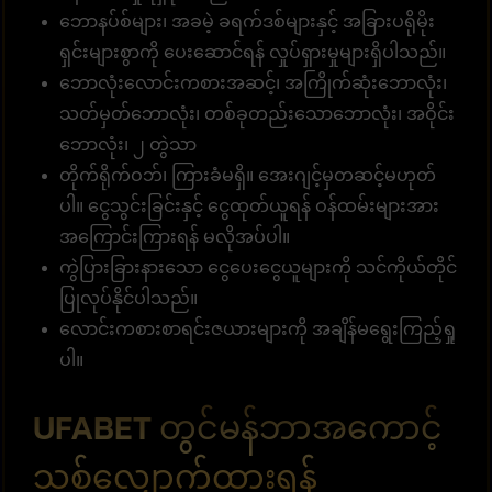
ဘောနပ်စ်များ၊ အခမဲ့ ခရက်ဒစ်များနှင့် အခြားပရိုမိုး
ရှင်းများစွာကို ပေးဆောင်ရန် လှုပ်ရှားမှုများရှိပါသည်။
ဘောလုံးလောင်းကစားအဆင့်၊ အကြိုက်ဆုံးဘောလုံး၊
သတ်မှတ်ဘောလုံး၊ တစ်ခုတည်းသောဘောလုံး၊ အဝိုင်း
ဘောလုံး၊ ၂ တွဲသာ
တိုက်ရိုက်ဝဘ်၊ ကြားခံမရှိ။ အေးဂျင့်မှတဆင့်မဟုတ်
ပါ။ ငွေသွင်းခြင်းနှင့် ငွေထုတ်ယူရန် ဝန်ထမ်းများအား
အကြောင်းကြားရန် မလိုအပ်ပါ။
ကွဲပြားခြားနားသော ငွေပေးငွေယူများကို သင်ကိုယ်တိုင်
ပြုလုပ်နိုင်ပါသည်။
လောင်းကစားစာရင်းဇယားများကို အချိန်မရွေးကြည့်ရှု
ပါ။
UFABET တွင်မန်ဘာအကောင့်
သစ်လျှောက်ထားရန်