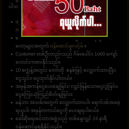
ပါသည်။
အွန်လိုင်းဘောလုံးလောင်းကြေကိုး 10 ဘတ် (၅၀၀
ကျပ် )မှစတင်နိုင်။
လောင်းကစား၊ အားကစားဂိမ်းများ၊ ကာစီနိုများ၊ စ
လော့များအတွက်
ဝန်ဆောင်မှုလင့်ခ်
။
Customer တစ်ဦးတည်းသည် ဂိမ်းပေါင်း 1၀00 ကျော်
လောင်းကစားနိုင်သည်။
10 စက္ကန့်အတွင်း တော်တို စနစ်ဖြင့် လျှောက်ထားပြီး၊
ငွေသွင်း၊ ငွေထုတ်နိုင်ပါတယ်။
အမှန်အကန်ငွေပေးချေခြင်း၊ လျှင်မြန်သောငွေလွှဲခြင်း၊
ငွေကြေးယုံကြည်စိတ်ချခြင်း။
မန်ဘာ အသစ်အတွက် လျှောက်ထားပါ၊ ခရက်ဒစ်အခမဲ့
ရယူပါ၊ အမှန်တကယ်ငွေကို ပေးချရပါမယ်။
ခေါ်ဆိုရေးစင်တာအဖွဲ့သည် တစ်နေ့လျှင် 24 နာရီ
ဝန်ဆောင်မှုရရှိနိုင်သည်။