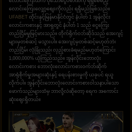
လောင်းကြေးထက် ပိုသောငွေပမာဏကို ရရှိစေမည့်
လောင်းကြေးလျှော့စျေးကိုလည်း ရရှိမည်ဖြစ်သည်။
UFABET
ထိုင်းနှင့်မြန်မာနိုင်ငံတွင် နံပါတ် 1 အွန်လိုင်း
လောင်းကစားနှင့် အာရှတွင် နံပါတ် 1 သည် ငွေကြေး
တည်ငြိမ်မှုမြင့်မားသည်။ တိုက်ရိုက်ဝဘ်ဆိုဒ်သည် အေးဂျင့်
များမှတစ်ဆင့် မသွားပါ။ အေးဂျင့်မှတစ်ဆင့်မဟုတ်ဘဲ၊
တည်ငြိမ်၊ လုံခြုံသည်၊ လှည့်စားခံရမည်မဟုတ်ကြောင်း
1,000,000% ယုံကြည်သည်။ အွန်လိုင်းဘောလုံး
လောင်းကစား ဘောလုံးလောင်းကစားဝက်ဘ်ဆိုက်
အာရုံစိုက်မှုအများဆုံးနှင့် ရေပန်းစားမှုကို ယခုပင် ရယူ
လိုက်ပါ။ အွန်လိုင်းဘောလုံးလောင်းကစားဝါသနာပါသော
ဖောက်သည်များထံမှ ဘာလို့လဲဆိုတော့ ရေက အကောင်း
ဆုံးဈေးရှိတယ်။