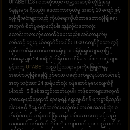
UFABET118 ၊ ဝဘ်ဆိုဒ်တွင် ကမ္ဘာ့အဆင့်မီ လုံခြုံရေး
စံနှုန်းများ ရှိသည်။ ဒေတာကာကွယ်မှု အဆင့် 10 ကျော်ဖြင့်
လူကြီးမင်းများသည် ကိုယ်ရေးကိုယ်တာဒေတာလုံခြုံရေး
အတွက် စိတ်ပူစရာမလိုပါ။ အွန်လိုင်းဘောလုံး
လောင်းကစားကိုထောက်ပံ့ပေးသည်။ အင်တာနက်မှ
တစ်ဆင့် ရွေးချယ်စရာဂိမ်းပေါင်း 1000 ကျော်ရှိသော အွန်
လိုင်းကာစီနိုလောင်းကစားရုံများ၊ ပရိုမိုးရှင်းများစွာဖြင့်
တစ်နေ့လျှင် 24 နာရီတိုက်ရိုက်ကာစီနိုလောင်းကစားရုံများ
နှင့်အတူ
UFABET
သည် ပြဿနာများကိုဖြေရှင်းရန်
အဆင်သင့်ဖြစ်နေပြီဖြစ်သော ပရော်ဖက်ရှင်နယ်အသင်းနှင့်
အတူ သင့်အား 24 နာရီပတ်လုံး ဝန်ဆောင်မှုပေးလျက်ရှိ
ပါသည်။ 5 မိနစ်အတွင်းထုတ်ယူပါ။ ကန်စတာများအတွက်
ကစားရမည့်နေရာကို ရှာဖွေရန် ရွေးချယ်ရန် များစွာရှိသည်။
ဒါပေမယ့် ဒီနေ့ မိတ်ဆက်ပေးလိုက်ပါတယ်။ အသစ်ဆုံး ဝ
ဘ်ဆိုဒ်သည် ဆန်းသစ်ပြီး ဆန်းသစ်သော ဟော့ပေါ့သည်
ယခုခေတ် ဝဘ်ဆိုက်တိုင်းကို ကျော်တက်သွားသည့် ဝက်ဘ်