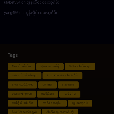
ufabet534
on
အွန်လိုင်း စလော့ဂိမ်း
yang456
on
အွန်လိုင်း စလော့ဂိမ်း
Tags
Free ငါး ပစ် ဂိမ်း
Myanmar ကာစီနို
Online ငါး ဂိမ်း apk
online ငါး ပစ် ဂိမ်းapp
Shan Koe Mee ငါး ပစ် ဂိမ်း
Shwe ကာစီနို APK
UFABET
ufabet888
ufabet เข้าสู่ระบบ
ကာစီနို app
ကာစီနို ဂိမ်း
ကာစီနို ငါး ပစ် ဂိမ်း
ကာစီနို စလော့ဂိမ်း
ကျွဲ စလော့ဂိမ်း
ဂိုး ပေါင်း လောင်း နည်း
ငါး ဂိမ်း ငွေ အကောင် ဆုံး