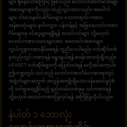
များ ရှိနေသောကြောင့် ဖြစ်သည်။ လောင်းကစားဂိမ်းအမျိုး
အစားများစွာကိုလည်း ထည့်သွင်းထားသည်။ အပေါက်
များ၊ ငါးသေနတ်ပစ်ဂိမ်းများ၊ ဘေကာရက်၊ ကစား၊
အန်စာတုံးများ၊ နဂါးကျား၊ ပန်တန်နှင့် အခြားလောင်းကစား
ဂိမ်းများမှ ဝင်ငွေများရရှိရန် အသင်းဝင်များ သို့မဟုတ်
လောင်းကစားသမားများအား အလောင်းအစားများ
လွယ်ကူစွာကစားနိုင်စေရန် ကူညီပေးပါမည်။ ဝဘ်ဆိုဒ်တစ်
ခုတည်းတွင် ကစားရန် ရွေးချယ်ရန် စခန်းအားလုံးရှိသည်။
UFABET
ဝဘ်ဆိုဒ်များကို ပြောင်းလဲရန် မလိုအပ်တော့ပါ။
ဤကဏ္ဍတွင်၊ သင်သည် လောင်းကစားဂိမ်းကစားရာတွင်
အဖွဲ့ဝင်များအတွက် အလွန်အကျိုးရှိသော ဝန်ဆောင်မှုပုံစံ
ကို သင်ရှာတွေ့နိုင်မည့် နည်းလမ်းတစ်ခုမှ သင်ကစားရန်
သို့မဟုတ် လောင်းကစားပြုလုပ်ရန် အကြံပြုလိုပါသည်။
နံပါတ် ၁ ဘောလုံး