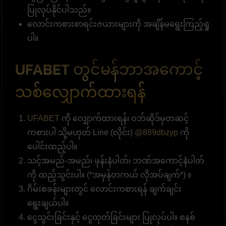
ပြုလုပ်နိုင်ပါသည်။
လောင်းကစားစာရင်းဇယားများကို အချိန်မရွေးကြည့်ရှု
ပါ။
UFABET တွင်မန်ဘာအကောင့်
သစ်လျှောက်ထားရန်
UFABET
ကို လျှောက်ထားရန်၊ ဝဘ်ဆိုဒ်မှတဆင့်
ကစားပါ သို့မဟုတ် Line (လိုင်း)
@889dbzyp
ကို
ပေါင်းထည့်ပါ။
သင့်အမည်-အမည်၊ ဖုန်းနံပါတ်၊ ဘဏ်အကောင့်နံပါတ်
ကို ထည့်သွင်းပါ။ (*အမှန်တကယ် လိုအပ်ချက်*) ။
ဂိမ်းစခန်းများတွင် လောင်းကစားရန် ချက်ချင်း
ရွေးချယ်ပါ။
ငွေသွင်းခြင်းနှင့် ငွေထုတ်ခြင်းများ ပြုလုပ်ပါ။ စနစ်