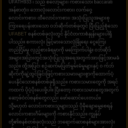
UFATH933 ၊ သည် စလော့များ၊ ကစားသော၊ baccarat၊
အန်စာတုံး၊ ဘောလုံးလောင်းကစား၊ လက်ဝှေ့
လောင်းကစား၊ ထီလောင်းကစား၊ အသုံးပြုသူအများစု
ကြားရေပန်းစားသော ဝဘ်ဆိုက်တစ်ခုတွင် ပြီးပြည့်စုံသော
UFABET
စနစ်တစ်ခုလုံးတွင် နိုင်ငံတကာစံနှုန်းများပါရှိ
ပါသည်။ စကားလုံး မြင့်မားသောလုံခြုံရေး ငွေကြေး
တည်ငြိမ်မှု လှည့်စားခံရမှာကို မကြောက်ပါနဲ့။ ဝဘ်ဆိုဒ်
အများအပြားတွင်အသုံးပြုသူအရေအတွက်အားဖြင့်အာမခံ
သည်။ ထို့အပြင်၊ စဉ်ဆက်မပြတ်မွမ်းမံမှုများနှင့် ၀ က်ဘ်
ဆိုက်ကိုချဲ့ထွင်ခြင်းဖြင့်ကစားသမားများစွာကိုထောက်ပံ့
ပေးနိုင်သောစနစ်တစ်ခုရှိသည်။ ကစားသမားတွေကို အရင်
ကထက် ပိုပံ့ပိုးပေးဖို့ပါ။ ပြီးတော့ ကစားသမားတွေအတွက်
ဆော့ဖ်ဝဲလ်စနစ်တွေလည်း ဖော်ဆောင်ပေးတယ်။
သို့မဟုတ် လောင်းကစားသူများသည် ပိုမိုချောမွေ့စေရန်
လောင်းကစားဂိမ်းများကို ကစားနိုင်သည်။ ကျွန်ုပ်
တို့၏စနစ်တစ်ခုလုံးသည် ဘရောက်ဆာစနစ်များအားလုံး