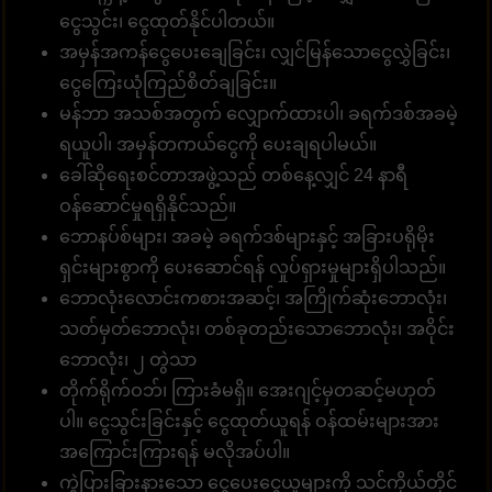
ငွေသွင်း၊ ငွေထုတ်နိုင်ပါတယ်။
အမှန်အကန်ငွေပေးချေခြင်း၊ လျှင်မြန်သောငွေလွှဲခြင်း၊
ငွေကြေးယုံကြည်စိတ်ချခြင်း။
မန်ဘာ အသစ်အတွက် လျှောက်ထားပါ၊ ခရက်ဒစ်အခမဲ့
ရယူပါ၊ အမှန်တကယ်ငွေကို ပေးချရပါမယ်။
ခေါ်ဆိုရေးစင်တာအဖွဲ့သည် တစ်နေ့လျှင် 24 နာရီ
ဝန်ဆောင်မှုရရှိနိုင်သည်။
ဘောနပ်စ်များ၊ အခမဲ့ ခရက်ဒစ်များနှင့် အခြားပရိုမိုး
ရှင်းများစွာကို ပေးဆောင်ရန် လှုပ်ရှားမှုများရှိပါသည်။
ဘောလုံးလောင်းကစားအဆင့်၊ အကြိုက်ဆုံးဘောလုံး၊
သတ်မှတ်ဘောလုံး၊ တစ်ခုတည်းသောဘောလုံး၊ အဝိုင်း
ဘောလုံး၊ ၂ တွဲသာ
တိုက်ရိုက်ဝဘ်၊ ကြားခံမရှိ။ အေးဂျင့်မှတဆင့်မဟုတ်
ပါ။ ငွေသွင်းခြင်းနှင့် ငွေထုတ်ယူရန် ဝန်ထမ်းများအား
အကြောင်းကြားရန် မလိုအပ်ပါ။
ကွဲပြားခြားနားသော ငွေပေးငွေယူများကို သင်ကိုယ်တိုင်