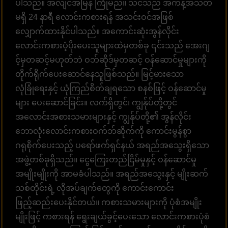
ပါသည်။ အလျင်အမြန် ကြုံမည်။ သင်သည် အကန့်အသတ်
မရှိ 24 နာရီ လောင်းကစားရန် အသင်းဝင်အဖြစ်
လျှောက်ထားနိုင်ပါသည်။ အကောင်းဆုံးအွန်လိုင်း
လောင်းကစားပံ့ပိုးပေးသူများထဲမှတစ်ခု ၎င်းသည် အေးဂျ
င့်မှတဆင့်မဟုတ်ဘဲ ဝဘ်ဆိုဒ်မှတဆင့် ဝန်ဆောင်မှုများကို
တိုက်ရိုက်ပေးဆောင်နေသူဖြစ်သည်။ မြင့်မားသော
လုံခြုံရေးနှင့် ယုံကြည်စိတ်ချရသော စနစ်ဖြင့် ဝန်ဆောင်မှု
များ ပေးဆောင်ခြင်း။ လက်ရှိတွင်၊ ကျွန်ုပ်တို့တွင်
အလောင်းအစားသမားများနှင့် ကျွန်ုပ်တို့၏ အွန်လိုင်း
ဘောလုံးလောင်းကစားဝက်ဘ်ဆိုက်ကို ကောင်းမွန်စွာ
ဂရုစိုက်ပေးသည့် ပရော်ဖက်ရှင်နယ် အရည်အသွေးရှိသော
အဖွဲ့တစ်ခုရှိသည်။ ငွေကြေးတည်ငြိမ်မှုနှင့် ဝန်ဆောင်မှု
အမျိုးမျိုးကို အာမခံပါသည်။ အရည်အသွေးနှင့် မျိုးဆက်
သစ်တိုင်းရဲ့ လိုအပ်ချက်တွေကို ကောင်းကောင်း
ဖြည့်ဆည်းပေးနိုင်တယ်။ ကစားသမားများကို ပုံစံအမျိုး
မျိုးဖြင့် ကစားရန် ရွေးချယ်ခွင့်ပေးသော လောင်းကစားပုံစံ