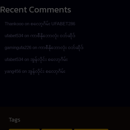
Recent Comments
Thankooo
on
စလော့ဂိမ်း UFABET286
ufabet534
on
ကာစီနိုဘောလုံး ဝဘ်ဆိုဒ်
gamingufa226
on
ကာစီနိုဘောလုံး ဝဘ်ဆိုဒ်
ufabet534
on
အွန်လိုင်း စလော့ဂိမ်း
yang456
on
အွန်လိုင်း စလော့ဂိမ်း
Tags