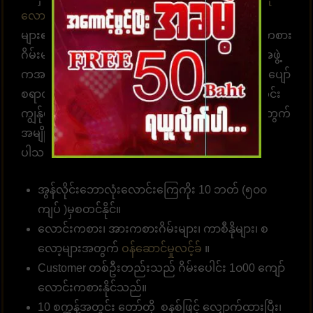
လောင်းကစားဝက်ဘ်ဆိုက်
UFABET သည် လူအ
များ၏နှလုံးသားကို အနိုင်ယူသည်။ အွန်လိုင်းလောင်းကစား
ဂိမ်းများကို အချိန်မရွေးကစားရန် ဝန်ဆောင်မှုပေးတဲ့အဖွဲ့
ကအမြဲ စောင့်ဆိုင်းနေပါတယ်။ အွန်လောင်းကစားဂိမ်းပျော်
စရာတွင်ပါဝင်ဆင်နွဲပါ။ကျွန်ုပ်တို့သည် အောက်ပါအတိုင်း
ကျွန်ုပ်တို့၏ဝဘ်ဆိုဒ်မှာ ကစားရန် ဆုံးဖြတ်ရန် သင့်အတွက်
အမျိုးမျိုးသော အကျိုးကျေးဇူးများကို စုစည်းထား
ပါသည်။
အွန်လိုင်းဘောလုံးလောင်းကြေကိုး 10 ဘတ် (၅၀၀
ကျပ် )မှစတင်နိုင်။
လောင်းကစား၊ အားကစားဂိမ်းများ၊ ကာစီနိုများ၊ စ
လော့များအတွက်
ဝန်ဆောင်မှုလင့်ခ်
။
Customer တစ်ဦးတည်းသည် ဂိမ်းပေါင်း 1၀00 ကျော်
လောင်းကစားနိုင်သည်။
10 စက္ကန့်အတွင်း တော်တို စနစ်ဖြင့် လျှောက်ထားပြီး၊