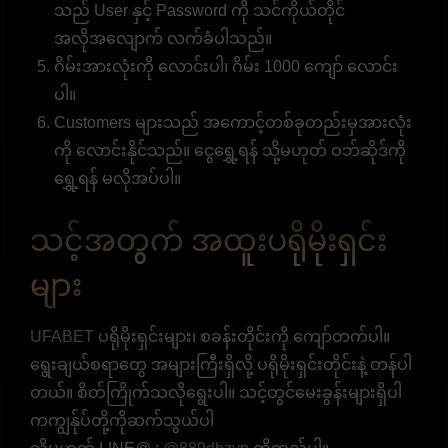
သည် User နှင့် Password ကို သင်ကိုယ်တိုင်
အလိုအလျောက် လက်ခံပါသည်။
ဂိမ်းအားလုံးကို လောင်းပါ၊ ဂိမ်း 1000 ကျော် လောင်း
ပါ။
Customers များသည် အကောင့်တစ်ခုတည်းမှအားလုံး
ကို လောင်းနိုင်သည်။ ငွေရွှေ့ရန် သို့မဟုတ် ဝဘ်ဆိုဒ်ကို
ရွှေ့ရန် မလိုအပ်ပါ။
သင့်အတွက် အထူးပရိုမိုးရှင်း
များ
UFABET
ပရိုမိုးရှင်းများ၊ စခန်းတိုင်းကို ကျော်တက်ပါ။
ရွေးချယ်စရာတွေ အများကြီးရှိလို့ ပရိုမိုးရှင်းတိုင်းနဲ့ တန်ပါ
တယ်။ စိတ်ကြိုက်သလိုရွေးပါ။ သင့်တွင်မေးခွန်းများရှိပါ
ကကျွန်ုပ်တို့ကိုဆက်သွယ်ပါ