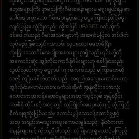
ဆိုဒ်တွင် အဖွဲ့ဝင်ခြင်းအတွက် လျှောက်ထားပါ။ ပရိုမိုးရှင်း
တွေအများကြီး နာမည်ကြီးဂိမ်းစခန်းများမှ ရွေးချယ်ရန် ရာ
ပေါင်းများစွာသော ဂိမ်းများနှင့်အတူ ငွေကြေးတည်ငြိမ်မှု၊
လျင်မြန်မှု၊ လုံခြုံသည်။ ထို့အပြင်
UFABET
ဝဘ်ဆိုက်
ဝင်ပေါက်သည် ဂိမ်းအသစ်များကို အဆက်မပြတ် အပ်ဒိတ်
လုပ်မည်ဖြစ်သည်။ အသစ်၊ လှပသော၊ ခေတ်မီပြီး
ထူးခြားသောဂိမ်းအမျိုးအစားများစွာရှိသည်၊ ၎င်းတို့ကို
အကောင်းဆုံး အွန်လိုင်းကာစီနိုဂိမ်းများဟု ခေါ်နိုင်သည်။
လွယ်လွယ်ကူကူ ငွေရှာပါ၊ ဂျက်ကက်သည် မကြာခဏဆို
သလို ကျိုးပေါက်တတ်သည်။ အရည်အသွေးကောင်းသော
အွန်လိုင်းလောင်းကစားဝက်ဘ်ဆိုက် အွန်လိုင်းဘောလုံး
လောင်းကစားဝန်ဆောင်မှုများအတွက်ဖွင့်လှစ် အွန်လိုင်း
ကာစီနို ထိုင်းနှင့် အာရှတွင် လူကြိုက်အများဆုံးနှင့် ယုံကြည်
စိတ်ချရဆုံးဖြစ်သည်။ ကောင်းမွန်သောဝန်ဆောင်မှုနှင့်
အတူ အရည်အသွေးအထူးကောင်းမွန်သည်။ နိုင်ငံတကာ
စံနှုန်းများနှင့် ကိုက်ညီပါသည်။ လုံခြုံရေးရှုထောင့်မှကြည့်