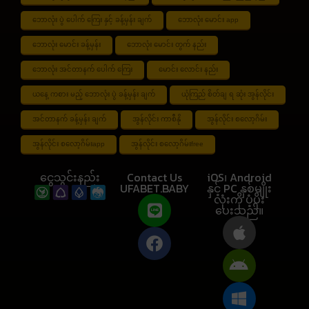
ဘောလုံး ပွဲ ပေါက် ကြေး နှင့် ခန့်မှန်း ချက်
ဘောလုံး မောင်း app
ဘောလုံး မောင်း ခန့်မှန်း
ဘောလုံး မောင်း တွက် နည်း
ဘောလုံး အင်တာနက် ပေါက် ကြေး
မောင်း လောင်း နည်း
ယနေ့ ကစား မည့် ဘောလုံး ပွဲ ခန့်မှန်း ချက်
ယုံကြည် စိတ်ချ ရ ဆုံး အွန်လိုင်း
အင်တာနက် ခန့်မှန်း ချက်
အွန်လိုင်း ကာစီနို
အွန်လိုင်း စလော့ဂိမ်း
အွန်လိုင်း စလော့ဂိမ်းapp
အွန်လိုင်း စလော့ဂိမ်းfree
ငွေသွင်းနည်း
Contact Us
iOS၊ Android
UFABET.BABY
နှင့် PC နှစ်မျိုး
လုံးကို ပံ့ပိုး
ပေးသည်။