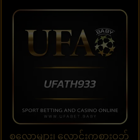
စလော့များ၊ လောင်းကစားဝဘ်