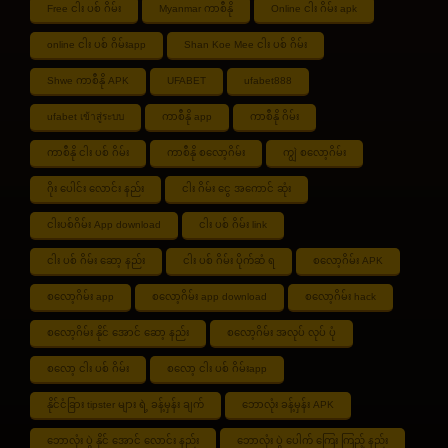
Free ငါး ပစ် ဂိမ်း
Myanmar ကာစီနို
Online ငါး ဂိမ်း apk
online ငါး ပစ် ဂိမ်းapp
Shan Koe Mee ငါး ပစ် ဂိမ်း
Shwe ကာစီနို APK
UFABET
ufabet888
ufabet เข้าสู่ระบบ
ကာစီနို app
ကာစီနို ဂိမ်း
ကာစီနို ငါး ပစ် ဂိမ်း
ကာစီနို စလော့ဂိမ်း
ကျွဲ စလော့ဂိမ်း
ဂိုး ပေါင်း လောင်း နည်း
ငါး ဂိမ်း ငွေ အကောင် ဆုံး
ငါးပစ်ဂိမ်း App download
ငါး ပစ် ဂိမ်း link
ငါး ပစ် ဂိမ်း ဆော့ နည်း
ငါး ပစ် ဂိမ်း ပိုက်ဆံ ရ
စလော့ဂိမ်း APK
စလော့ဂိမ်း app
စလော့ဂိမ်း app download
စလော့ဂိမ်း hack
စလော့ဂိမ်း နိုင် အောင် ဆော့ နည်း
စလော့ဂိမ်း အလုပ် လုပ် ပုံ
စလော့ ငါး ပစ် ဂိမ်း
စလော့ ငါး ပစ် ဂိမ်းapp
နိုင်ငံခြား tipster များ ရဲ့ ခန့်မှန်း ချက်
ဘောလုံး ခန့်မှန်း APK
ဘောလုံး ပွဲ နိုင် အောင် လောင်း နည်း
ဘောလုံး ပွဲ ပေါက် ကြေး ကြည့် နည်း