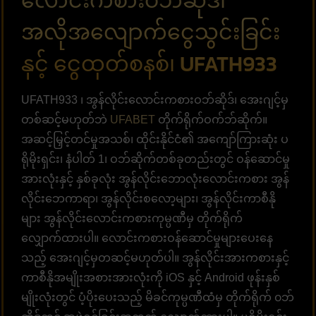
လောင်းကစားဝဘ်ဆိုဒ်၊
အလိုအလျောက်ငွေသွင်းခြင်း
နှင့် ငွေထုတ်စနစ်၊ UFATH933
UFATH933 ၊ အွန်လိုင်းလောင်းကစားဝဘ်ဆိုဒ်၊ အေးဂျင့်မှ
တစ်ဆင့်မဟုတ်ဘဲ
UFABET
တိုက်ရိုက်ဝက်ဘ်ဆိုက်။
အဆင့်မြှင့်တင်မှုအသစ်၊ ထိုင်းနိုင်ငံ၏ အကျော်ကြားဆုံး ပ
ရိုမိုးရှင်း၊ နံပါတ် 1၊ ဝဘ်ဆိုက်တစ်ခုတည်းတွင် ဝန်ဆောင်မှု
အားလုံးနှင့် နှစ်ခုလုံး အွန်လိုင်းဘောလုံးလောင်းကစား အွန်
လိုင်းဘေကာရာ၊ အွန်လိုင်းစလော့များ၊ အွန်လိုင်းကာစီနို
များ အွန်လိုင်းလောင်းကစားကုမ္ပဏီမှ တိုက်ရိုက်
လျှောက်ထားပါ။ လောင်းကစားဝန်ဆောင်မှုများပေးနေ
သည့် အေးဂျင့်မှတဆင့်မဟုတ်ပါ။ အွန်လိုင်းအားကစားနှင့်
ကာစီနိုအမျိုးအစားအားလုံးကို iOS နှင့် Android ဖုန်းနှစ်
မျိုးလုံးတွင် ပံ့ပိုးပေးသည့် မိခင်ကုမ္ပဏီထံမှ တိုက်ရိုက် ၀ဘ်