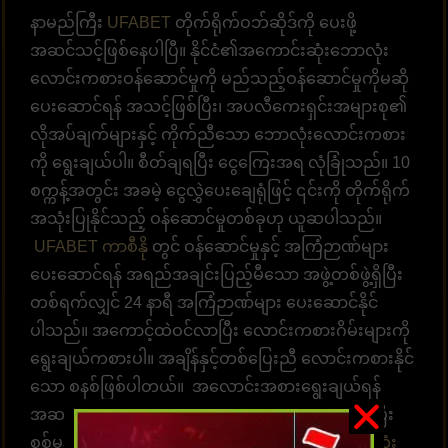
နာမည်ကြီး
UFABET
တိုက်ရိုက်ဝဘ်ဆိုဒ်ကို ပေးဖို့
အဆင်သင့်ဖြစ်နေပါပြီ။ နိုင်ငံ၏အကောင်းဆုံးဘောလုံး
လောင်းကစားဝန်ဆောင်မှုကို မည်သည့်ဝန်ဆောင်မှုကိုမဆို
ပေးဆောင်ရန် အသင့်ဖြစ်ပြီး၊ အပလီကေးရှင်းအများစု၏
လိုအပ်ချက်များနှင့် ကိုက်ညီသော ဘောလုံးလောင်းကစား
ကို ရွေးချယ်ပါ။ စီတ်ချရပြီး ငွေကြေးအရ လုံခြုံသည်။ 10
စက္ကန့်အတွင်း အခမဲ့ ငွေလွှဲပေးချေရုံဖြင့် ၎င်းကို တိုက်ရိုက်
အသုံးပြုနိုင်သည့် ဝန်ဆောင်မှုတစ်ခုဟု ယူဆပါသည်။
UFABET ကာစီနို
တွင် ဝန်ဆောင်မှုနှင့် အကြံဉာဏ်များ
ပေးဆောင်ရန် အရည်အချင်းပြည့်မီသော အဖွဲ့တစ်ဖွဲ့ရှိပြီး
တစ်ရက်လျှင် 24 နာရီ အကြံဉာဏ်များ ပေးဆောင်နိုင်
ပါသည်။ အကောင့်ထဲဝင်လာပြီး လောင်းကစားဂိမ်းများကို
ရွေးချယ်ကစားပါ။ အချိန်နှင့်တစ်ပြေးညီ လောင်းကစားနိုင်
သော စနစ်ဖြစ်ပါတယ်။ အလောင်းအစားရွေးချယ်ရန်
အဆင်သင့်ဖြစ်နေပါပြီ။ ထိထိရောက်ရောက် မြန်ဆန်ပြီး
စစ်မှန်သော ပေးချေမှုများ၊ နံပါတ် 1 တိုက်ရိုက်
ဘောလုံး