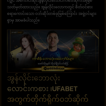
လျှင် အကောင်းဆုံးအွန်လိုင်းလောင်းကစားဆိုက်အဖြစ်
သတ်မှတ်ထားသည်။ အွန်လိုင်းလောကတွင် စိတ်ဝင်စား
စရာကောင်းသော ဝဘ်ဆိုဒ်တစ်ခုဖြစ်ကြောင်း အဖွဲ့ဝင်များ
စွာမှ အာမခံပါသည်။
အွန်လိုင်းဘောလုံး
လောင်းကစား ၊UFABET
အတွက်တိုက်ရိုက်ဝဘ်ဆိုက်