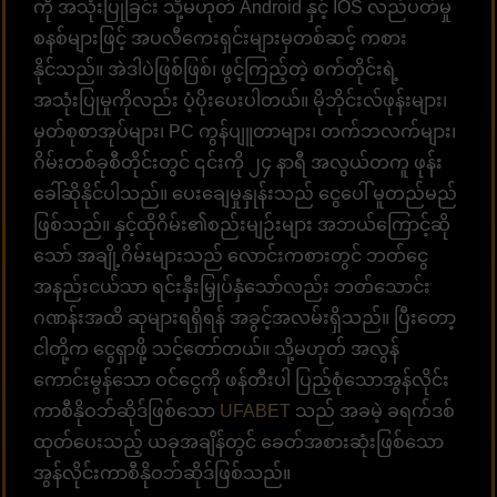
ကို အသုံးပြုခြင်း သို့မဟုတ် Android နှင့် IOS လည်ပတ်မှု
စနစ်များဖြင့် အပလီကေးရှင်းများမှတစ်ဆင့် ကစား
နိုင်သည်။ အဲဒါပဲဖြစ်ဖြစ်၊ ဖွင့်ကြည့်တဲ့ စက်တိုင်းရဲ့
အသုံးပြုမှုကိုလည်း ပံ့ပိုးပေးပါတယ်။ မိုဘိုင်းလ်ဖုန်းများ၊
မှတ်စုစာအုပ်များ၊ PC ကွန်ပျူတာများ၊ တက်ဘလက်များ၊
ဂိမ်းတစ်ခုစီတိုင်းတွင် ၎င်းကို ၂၄ နာရီ အလွယ်တကူ ဖုန်း
ခေါ်ဆိုနိုင်ပါသည်။ ပေးချေမှုနှုန်းသည် ငွေပေါ် မူတည်မည်
ဖြစ်သည်။ နှင့်ထိုဂိမ်း၏စည်းမျဉ်းများ အဘယ်ကြောင့်ဆို
သော် အချို့ဂိမ်းများသည် လောင်းကစားတွင် ဘတ်ငွေ
အနည်းငယ်သာ ရင်းနှီးမြှုပ်နှံသော်လည်း ဘတ်သောင်း
ဂဏန်းအထိ ဆုများရရှိရန် အခွင့်အလမ်းရှိသည်။ ပြီးတော့
ငါတို့က ငွေရှာဖို့ သင့်တော်တယ်။ သို့မဟုတ် အလွန်
ကောင်းမွန်သော ဝင်ငွေကို ဖန်တီးပါ ပြည့်စုံသောအွန်လိုင်း
ကာစီနိုဝဘ်ဆိုဒ်ဖြစ်သော
UFABET
သည် အခမဲ့ ခရက်ဒစ်
ထုတ်ပေးသည့် ယခုအချိန်တွင် ခေတ်အစားဆုံးဖြစ်သော
အွန်လိုင်းကာစီနိုဝဘ်ဆိုဒ်ဖြစ်သည်။