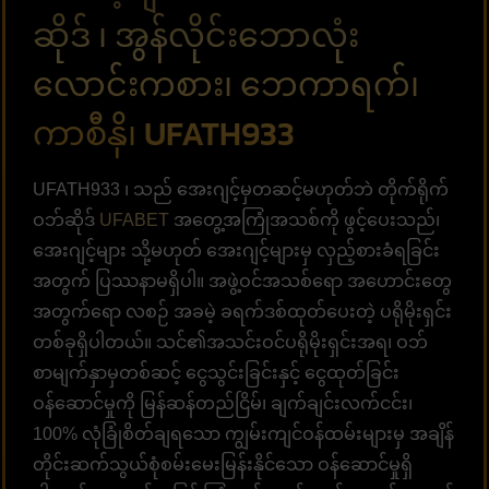
ဆိုဒ် ၊ အွန်လိုင်းဘောလုံး
လောင်းကစား၊ ဘေကာရက်၊
ကာစီနို၊ UFATH933
UFATH933 ၊ သည် အေးဂျင့်မှတဆင့်မဟုတ်ဘဲ တိုက်ရိုက်
ဝဘ်ဆိုဒ်
UFABET
အတွေ့အကြုံအသစ်ကို ဖွင့်ပေးသည်၊
အေးဂျင့်များ သို့မဟုတ် အေးဂျင့်များမှ လှည့်စားခံရခြင်း
အတွက် ပြဿနာမရှိပါ။ အဖွဲ့ဝင်အသစ်ရော အဟောင်းတွေ
အတွက်ရော လစဉ် အခမဲ့ ခရက်ဒစ်ထုတ်ပေးတဲ့ ပရိုမိုးရှင်း
တစ်ခုရှိပါတယ်။ သင်၏အသင်းဝင်ပရိုမိုးရှင်းအရ၊ ဝဘ်
စာမျက်နှာမှတစ်ဆင့် ငွေသွင်းခြင်းနှင့် ငွေထုတ်ခြင်း
ဝန်ဆောင်မှုကို မြန်ဆန်တည်ငြိမ်၊ ချက်ချင်းလက်ငင်း၊
100% လုံခြုံစိတ်ချရသော ကျွမ်းကျင်ဝန်ထမ်းများမှ အချိန်
တိုင်းဆက်သွယ်စုံစမ်းမေးမြန်းနိုင်သော ဝန်ဆောင်မှုရှိ