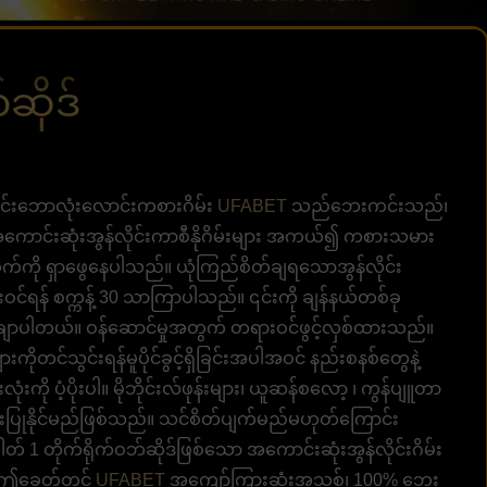
ိုဒ်
ုင်းဘောလုံးလောင်းကစားဂိမ်း
UFABET
သည်ဘေးကင်းသည်၊
။ အကောင်းဆုံးအွန်လိုင်းကာစီနိုဂိမ်းများ အကယ်၍ ကစားသမား
်ကို ရှာဖွေနေပါသည်။ ယုံကြည်စိတ်ချရသောအွန်လိုင်း
ရန် စက္ကန့် 30 သာကြာပါသည်။ ၎င်းကို ချန်နယ်တစ်ခု
ာပါတယ်။ ဝန်ဆောင်မှုအတွက် တရားဝင်ဖွင့်လှစ်ထားသည်။
ကိုတင်သွင်းရန်မူပိုင်ခွင့်ရှိခြင်းအပါအဝင် နည်းစနစ်တွေနဲ့
းကို ပံ့ပိုးပါ။ မိုဘိုင်းလ်ဖုန်းများ၊ ယူဆန်စလော့ ၊ ကွန်ပျူတာ
းပြုနိုင်မည်ဖြစ်သည်။ သင်စိတ်ပျက်မည်မဟုတ်ကြောင်း
နံပါတ် 1 တိုက်ရိုက်ဝဘ်ဆိုဒ်ဖြစ်သော အကောင်းဆုံးအွန်လိုင်းဂိမ်း
။ ဤခေတ်တွင်
UFABET
အကျော်ကြားဆုံးအသစ်၊ 100% ဘေး