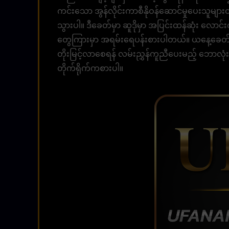
ကင်းသော အွန်လိုင်းကာစီနိုဝန်ဆောင်မှုပေးသူများ
သွားပါ။ ဒီခေတ်မှာ ဆူဒိုမှာ အပြင်းထန်ဆုံး လေ
တွေကြားမှာ အရမ်းရေပန်းစားပါတယ်။ ယနေ့ခေတ်တွ
တိုးမြင့်လာစေရန် လမ်းညွှန်ကူညီပေးမည့် ဘောလု
တိုက်ရိုက်ကစားပါ။