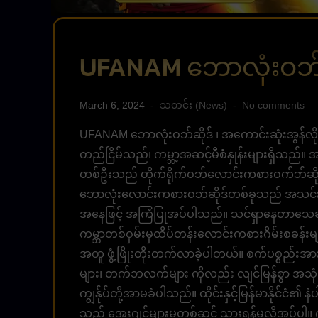
UFANAM ဘောလုံးဝဘ်ဆ
March 6, 2024
သတင်း (News)
No comments
UFANAM ဘောလုံးဝဘ်ဆိုဒ် ၊ အကောင်းဆုံးအွန်လိ
တည်ငြိမ်သည်၊ ကမ္ဘာ့အဆင့်မီစံနှုန်းများရှိသည်
တစ်ဦးသည် တိုက်ရိုက်ဝဘ်လောင်းကစားဝက်ဘ်ဆိုက
ဘောလုံးလောင်းကစားဝဘ်ဆိုဒ်တစ်ခုသည် အသင်းဝင်
အနေဖြင့် အကြံပြုအပ်ပါသည်။ သင်ရှာနေတာသေချ
ကမ္ဘာတစ်ဝှမ်းမှထိပ်တန်းလောင်းကစားဂိမ်းစခန်းများ
အတူ ဖွံ့ဖြိုးတိုးတက်လာခဲ့ပါတယ်။ စက်ပစ္စည်းအားလုံ
များ၊ တက်ဘလက်များ ကိုလည်း လျင်မြန်စွာ အသုံ
ကျွန်ုပ်တို့အာမခံပါသည်။ ထိုင်းနှင့်မြန်မာနိုင်ငံ၏ 
သည် အေးဂျင့်များမှတစ်ဆင့် သွားရန်မလိုအပ်ပါ