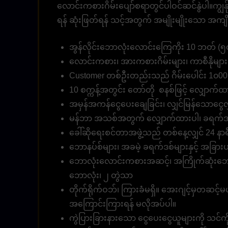
လောင်းကစားဂိမ်းပျော်စရာတွင်ပါဝင်ဆင်နွဲပါ။ကျွန်
ရန် ဆုံးဖြတ်ရန် သင့်အတွက် အမျိုးမျိုးသော အကျ
အွန်လိုင်းဘောလုံးလောင်းကြေကိုး 10 ဘတ် (၅၀၀
လောင်းကစား၊ အားကစားဂိမ်းများ၊ ကာစီနိုမျ
Customer တစ်ဦးတည်းသည် ဂိမ်းပေါင်း 1၀00
10 စက္ကန့်အတွင်း တော်တို စနစ်ဖြင့် လျှောက်ထာ
အမှန်အကန်ငွေပေးချေခြင်း၊ လျှင်မြန်သောငွေလွှ
မန်ဘာ အသစ်အတွက် လျှောက်ထားပါ၊ ခရက်ဒစ
ခေါ်ဆိုရေးစင်တာအဖွဲ့သည် တစ်နေ့လျှင် 24 နာရီ 
ဘောနပ်စ်များ၊ အခမဲ့ ခရက်ဒစ်များနှင့် အခြားပရို
ဘောလုံးလောင်းကစားအဆင့်၊ အကြိုက်ဆုံးဘော
ဘောလုံး၊ ၂ တွဲသာ
တိုက်ရိုက်ဝဘ်၊ ကြားခံမရှိ။ အေးဂျင့်မှတဆင့်မ
အကြောင်းကြားရန် မလိုအပ်ပါ။
ကွဲပြားခြားနားသော ငွေပေးငွေယူများကို သင်ကို