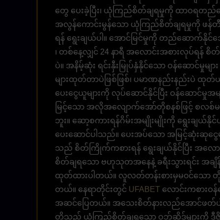
တွေ ပေးခဲ့ပြီး၊ ယုံကြည်စိတ်ချရမှုကို ထာဝရတည်ဆ
အလွန်ကောင်းမွန်သော ယုံကြည်စိတ်ချရမှုကို ဖန်တ
ရန် ရွေးချယ်ပါ။ အောင်မြင်မှုကို တည်ဆောက်နိုင်သော 
၊ တစ်နေ့လျှင် 24 နာရီ အလောင်းအစားလုပ်ရန် စိတ်လ
ပဲ။ အနိမ့်ဆုံး ရင်းနှီးမြုပ်နှံနိုင်သော ဝန်ဆောင
များထုတ်တာပဲဖြစ်ဖြစ်၊ ပမာဏနည်းနည်းပဲ ထုတ်ယူတ
ပေးငွေယူများကို လုပ်ဆောင်နိုင်ပြီး ဝန်ဆောင်မ
မြင့်သော အလိုအလျောက်အော်တိုစနစ်ဖြင့် စလစ်မ
ဘူး။ ဆော့စကားရန်ဂိမ်းအမျိုးမျိုးကို ရွေးချယ်နိုင်
ပေးဆောင်ပါသည်။ ပေးအပ်သော အမြင့်ဆုံးဆုငွေမျာ
သည် စိတ်ကြိုက်ကစားရန် ရွေးချယ်နိုင်ပြီး အလောင်
စိတ်ချရသော ဗဟုသုတအနေနဲ့ ခရီးသွားရင်း အချိန်တ
ထုတ်ထားပါတယ်။ လူလတ်တန်းစားမှမ၀င်သော တိုက်ရိုက
တယ်။ နေရာတိုင်းတွင်
UFABET
လောင်းကစားဝန်ဆော
အဆင်ပြေတယ်။ အသေးစိတ်နားလည်အောင်ဖတ်ပါ။ အလေ
တို့သည် ယုံကြည်စိတ်ချရသော ဝဘ်ဆိုဒ်များကို ဒီဇ