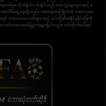
ထဲမှတစ်ခု။ တိုက်ရိုက်ဝဘ်ဆိုဒ်သည် အေးဂျင့်များမှတဆင့် မ
ာင်းကစားဂိမ်းများစွာရှိသည်။ ကစားရတာကြိုက်တဲ့ ကစားသမား
င် ကစားသမားသစ်များသည် ၎င်းတို့၏အနိုင်ရနိုင်ခြေကို
ံးလောင်းကစားဖော်မြူလာများရှိပါသည်။ ဝဘ်ဆိုက်ပေါ်တွင်