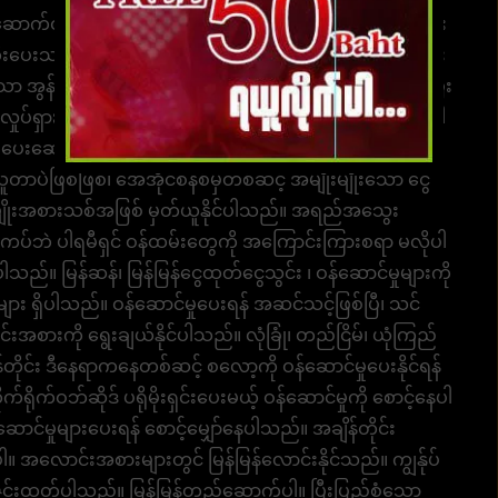
ောက်ထားပါတယ်။ တည်ငြိမ်စွာအသုံးပြုရန် ရွေးချယ်နိုင်ပြီး
ီးပေးသည်။ ဝန်ဆောင်မှုပေးရန် အဆင်သင့်ဖြစ်ပြီ၊ ဂိမ်းကစား
အွန်လိုင်းကာစီနိုများ၊ အွန်လိုင်းစလော့များ၊ UFA သို့ ဝင်ပြီး
ှုပ်ရှားမှုကို ဖန်တီးပါ။ စိတ်ကြိုက်၊ လာလည်ဖို့ အဆင်သင့်ပါ
်မှုများ ပေးဆောင်ရန် အကန့်အသတ်မရှိ ငွေထုတ်ခြင်း။ ပမာဏများ
ာပဲဖြစ်ဖြစ်၊ အေအိုင်စနစ်မှတစ်ဆင့် အမျိုးမျိုးသော ငွေ
ှုအမျိုးအစားသစ်အဖြစ် မှတ်ယူနိုင်ပါသည်။ အရည်အသွေး
ကပ်ဘဲ ပါရမီရှင် ဝန်ထမ်းတွေကို အကြောင်းကြားစရာ မလိုပါ
ပါသည်။ မြန်ဆန်၊ မြန်မြန်ငွေထုတ်ငွေသွင်း ၊ ဝန်ဆောင်မှုများကို
း ရှိပါသည်။ ဝန်ဆောင်မှုပေးရန် အဆင်သင့်ဖြစ်ပြီ၊ သင်
းအစားကို ရွေးချယ်နိုင်ပါသည်။ လုံခြုံ၊ တည်ငြိမ်၊ ယုံကြည်
ိုင်း ဒီနေရာကနေတစ်ဆင့် စလော့ကို ဝန်ဆောင်မှုပေးနိုင်ရန်
်ဝဘ်ဆိုဒ် ပရိုမိုးရှင်းပေးမယ့် ဝန်ဆောင်မှုကို စောင့်နေပါ
င်မှုများပေးရန် စောင့်မျှော်နေပါသည်။ အချိန်တိုင်း
ာင်းအစားများတွင် မြန်မြန်လောင်းနိုင်သည်။ ကျွန်ုပ်
ိုင်းထုတ်ပါသည်။ မြန်မြန်တည်ဆောက်ပါ။ ပြီးပြည့်စုံသော