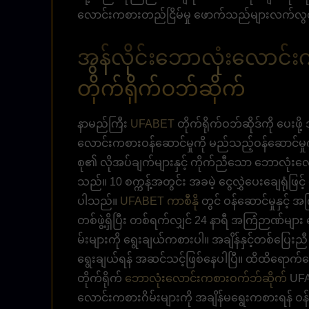
လောင်းကစားတည်ငြိမ်မှု ဖောက်သည်များလက်လ
အွန်လိုင်းဘောလုံးလောင
တိုက်ရိုက်ဝဘ်ဆိုက်
နာမည်ကြီး
UFABET
တိုက်ရိုက်ဝဘ်ဆိုဒ်ကို ပေးဖိ
လောင်းကစားဝန်ဆောင်မှုကို မည်သည့်ဝန်ဆောင်မှု
စု၏ လိုအပ်ချက်များနှင့် ကိုက်ညီသော ဘောလုံးလော
သည်။ 10 စက္ကန့်အတွင်း အခမဲ့ ငွေလွှဲပေးချေရုံဖြင့
ပါသည်။
UFABET ကာစီနို
တွင် ဝန်ဆောင်မှုနှင့်
တစ်ဖွဲ့ရှိပြီး တစ်ရက်လျှင် 24 နာရီ အကြံဉာဏ်မ
မ်းများကို ရွေးချယ်ကစားပါ။ အချိန်နှင့်တစ်ပြ
ရွေးချယ်ရန် အဆင်သင့်ဖြစ်နေပါပြီ။ ထိထိရောက်ရော
တိုက်ရိုက်
ဘောလုံးလောင်းကစားဝက်ဘ်ဆိုက်
UFA
လောင်းကစားဂိမ်းများကို အချိန်မရွေးကစားရန် ဝန်