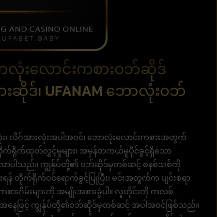
ောလုံးလောင်းကစားဝဘ်ဆိုဒ်
စားဆိုဒ်၊ UFANAM ဘောလုံးဝဘ်
းလုံး၊ လိဂ်အားလုံးအပါအဝင်၊ ဘောလုံးလောင်းကစားအတွက်
်ရိုက်ထုတ်လွှင့်မှုများ၊ အမှန်တကယ်မူပိုင်ခွင့်ရှိသော
် လာပါသည်။ ကျွန်ုပ်တို့၏ ဝဘ်ဆိုဒ်မှတစ်ဆင့် စနစ်သစ်ကို
် တိုက်ရိုက်ဝင်ရောက်ခွင့်ပြုပြီး၊ မင်းအတွက်က ပျင်းစရာ
ကစားဂိမ်းများကို အမျိုးအစားခွဲပါ။ လူတိုင်းကို ကလစ်
ူအနေဖြင့် ကျွန်ုပ်တို့၏ဝဘ်ဆိုဒ်မှတစ်ဆင့် အပါအဝင်ဖြစ်သည်။