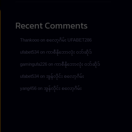
Recent Comments
Thankooo
on
စလော့ဂိမ်း UFABET286
ufabet534
on
ကာစီနိုဘောလုံး ဝဘ်ဆိုဒ်
gamingufa226
on
ကာစီနိုဘောလုံး ဝဘ်ဆိုဒ်
ufabet534
on
အွန်လိုင်း စလော့ဂိမ်း
yang456
on
အွန်လိုင်း စလော့ဂိမ်း