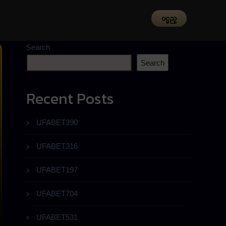
၀င္မည္
Search
Search
Recent Posts
UFABET390
UFABET316
UFABET197
UFABET704
UFABET531