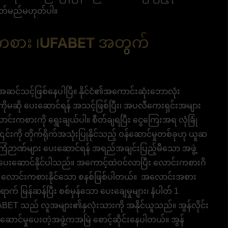
ွတ်မည်မဟုတ်ပါ။
်းကစား ၊UFABET အတွက်
ု့ အဆင်သင့်ဖြစ်နေပါပြီ။ နိုင်ငံ၏အကောင်းဆုံးဘောလုံး
ကိုမဆို ပေးဆောင်ရန် အသင့်ဖြစ်ပြီး၊ အပလီကေးရှင်းအများ
င်းကစားကို ရွေးချယ်ပါ။ စီတ်ချရပြီး ငွေကြေးအရ လုံခြုံ
် ၎င်းကို တိုက်ရိုက်အသုံးပြုနိုင်သည့် ဝန်ဆောင်မှုတစ်ခုဟု ယူဆ
 အကြံဉာဏ်များ ပေးဆောင်ရန် အရည်အချင်းပြည့်မီသော အဖွဲ့
ျား ပေးဆောင်နိုင်ပါသည်။ အကောင့်ထဲဝင်လာပြီး လောင်းကစားဂိ
ေးညီ လောင်းကစားနိုင်သော စနစ်ဖြစ်ပါတယ်။ အလောင်းအစား
က် မြန်ဆန်ပြီး စစ်မှန်သော ပေးချေမှုများ၊ နံပါတ် 1
BET သည် လူအများ၏နှလုံးသားကို အနိုင်ယူသည်။ အွန်လိုင်း
ဆောင်မှုပေးတဲ့အဖွဲ့ကအမြဲ စောင့်ဆိုင်းနေပါတယ်။ အွန်