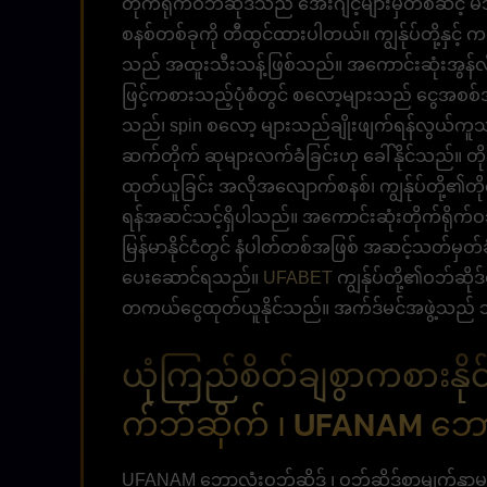
တိုက်ရိုက်ဝဘ်ဆိုဒ်သည် အေးဂျင့်များမှတစ်ဆင့်
စနစ်တစ်ခုကို တီထွင်ထားပါတယ်။ ကျွန်ုပ်တို့နှင့
သည် အထူးသီးသန့်ဖြစ်သည်။ အကောင်းဆုံးအွန်လ
ဖြင့်ကစားသည့်ပုံစံတွင် စလော့များသည် ငွေအစစ်အမ
သည်၊ spin စလော့ များသည်ချိုးဖျက်ရန်လွယ်ကူ
ဆက်တိုက် ဆုများလက်ခံခြင်းဟု ခေါ်နိုင်သည်။ တိုက်ရို
ထုတ်ယူခြင်း အလိုအလျောက်စနစ်၊ ကျွန်ုပ်တို့၏တို
ရန်အဆင်သင့်ရှိပါသည်။ အကောင်းဆုံးတိုက်ရိုက်
မြန်မာနိုင်ငံတွင် နံပါတ်တစ်အဖြစ် အဆင့်သတ်မှတ်ခ
ပေးဆောင်ရသည်။
UFABET
ကျွန်ုပ်တို့၏ဝဘ်ဆို
တကယ်ငွေထုတ်ယူနိုင်သည်။ အက်ဒ်မင်အဖွဲ့သည် သင
ယုံကြည်စိတ်ချစွာကစားန
က်ဘ်ဆိုက် ၊ UFANAM ဘော
UFANAM ဘောလုံးဝဘ်ဆိုဒ် ၊ ဝဘ်ဆိုဒ်စာမျက်နှာမ