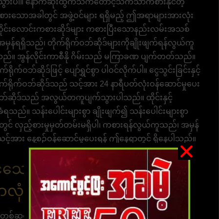
 မသွားပါ။ နောက်ဆုံးထွက်သက်တောင့်သက်သာကစားနိုင်တဲ့
် ကစားသောအခါတွင် အဖွဲ့ဝင်များ ရရှိမည့် ဤအရာများအားလုံး
ိုင်းလောင်းကစားဆိုဒ်များ ကစားပြီးသောနည်းလမ်းအသစ်
ှန်ရရှိသည်၊ တိုက်ရိုက်ဝဘ်ဆိုဒ်များကိုချိုးဖျက်ရန်လွယ်ကူ
သည်။ အွန်လိုင်းကာစီနို ဂိမ်းသည် မကြာခဏ ပျက်တတ်သည်။
က်ဝဘ်ဆိုဒ်ဖြင့် ပျော်ရွှင်စွာ ပါဝင်လိုက်ပါ။ ငွေသွင်းခြင်းနှင့်
က်ရိုက်ဝဘ်ဆိုဒ်သည် သင့်အား 24 နာရီပတ်လုံးဝန်ဆောင်မှုပေး
ဝဘ်ဆိုဒ်သည် အလွယ်တကူပျက်သွားပါသည်။ ထိုင်းနှင့်
ံရသည်။ သန်းပေါင်းများစွာ ချိုးဖျက်၍ သန်းပေါင်းများစွာ
ဒ်တွင် လှည့်စားမှုမှတ်တမ်းမရှိပါ၊ ကစားရန်လွယ်ကူသည်၊ အမှန်
့်အား နေ့စဉ်ဝန်ဆောင်မှုပေးရန် ဤနေရာတွင် ရှိနေပါသည်။
ိုင်သော ဘောလုံးလောင်းကစားဝ
လုံးဝဘ်ဆိုဒ်
ှတစ်ဆင့်
UFABET
သို့ဝင်ရောက်ပါ။ ခေတ်မီတဲ့ ဝန်ဆောင်မှု