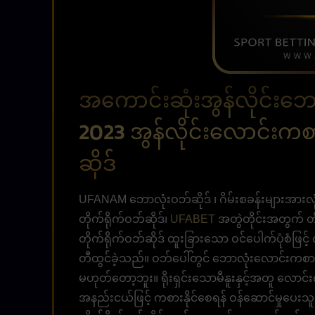
အကောင်းဆုံးအွန်လိုင်းဘ
2023 အွန်လိုင်းလောင်းက
ဆိုဒ်
UFANAM ဘောလုံးဝဘ်ဆိုဒ် ၊ ဂိမ်းစခန်းများအာ
တိုက်ရိုက်ဝဘ်ဆိုဒ်၊
UFABET
အတွဲတိုင်းအတွက် တိုက
တိုက်ရိုက်ဝဘ်ဆိုဒ် ထူးခြားသော ဝင်ပေါက်ပုံစံဖြင့
တီထွင်ခဲ့သည်။ ဝဘ်ပေါ်တွင် ဘောလုံးလောင်းကစားရန
မဟုတ်တော့ဘူး။ ရိုးရှင်းသောမီနူးနှင့်အတူ လောင်း
အနည်းငယ်ဖြင့် ကစားနိုင်စေရန် ဝန်ဆောင်မှုပေးသ