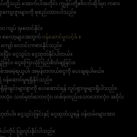
ုပ်တို့သည် အောက်ပါအတိုင်း ကျွန်ုပ်တို့၏ဝဘ်ဆိုဒ်မှာ ကစား
ိုးကျေးဇူးများကို စုစည်းထားပါသည်။
 ကျပ် )မှစတင်နိုင်။
ား၊ စလော့များအတွက်
ဝန်ဆောင်မှုလင့်ခ်
။
 ကျော် လောင်းကစားနိုင်သည်။
းပြီး၊ ငွေသွင်း၊ ငွေထုတ်နိုင်ပါတယ်။
ဲခြင်း၊ ငွေကြေးယုံကြည်စိတ်ချခြင်း။
်အခမဲ့ရယူပါ၊ အမှန်တကယ်ငွေကို ပေးချရပါမယ်။
ဝန်ဆောင်မှုရရှိနိုင်သည်။
မိုးရှင်းများစွာကို ပေးဆောင်ရန် လှုပ်ရှားမှုများရှိပါသည်။
လုံး၊ သတ်မှတ်ဘောလုံး၊ တစ်ခုတည်းသောဘောလုံး၊ အဝိုင်း
ဟုတ်ပါ။ ငွေသွင်းခြင်းနှင့် ငွေထုတ်ယူရန် ဝန်ထမ်းများအား
ယ်တိုင် ပြုလုပ်နိုင်ပါသည်။