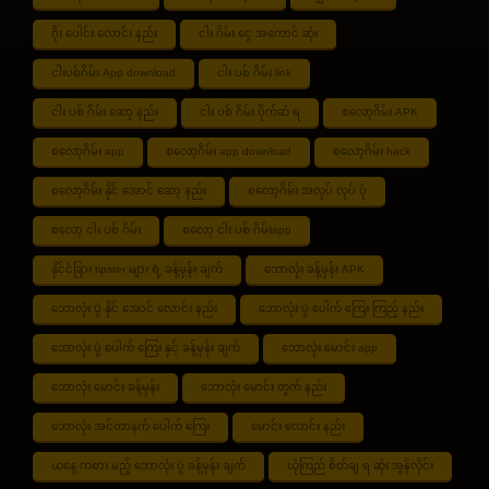
ဂိုး ပေါင်း လောင်း နည်း
ငါး ဂိမ်း ငွေ အကောင် ဆုံး
ငါးပစ်ဂိမ်း App download
ငါး ပစ် ဂိမ်း link
ငါး ပစ် ဂိမ်း ဆော့ နည်း
ငါး ပစ် ဂိမ်း ပိုက်ဆံ ရ
စလော့ဂိမ်း APK
စလော့ဂိမ်း app
စလော့ဂိမ်း app download
စလော့ဂိမ်း hack
စလော့ဂိမ်း နိုင် အောင် ဆော့ နည်း
စလော့ဂိမ်း အလုပ် လုပ် ပုံ
စလော့ ငါး ပစ် ဂိမ်း
စလော့ ငါး ပစ် ဂိမ်းapp
နိုင်ငံခြား tipster များ ရဲ့ ခန့်မှန်း ချက်
ဘောလုံး ခန့်မှန်း APK
ဘောလုံး ပွဲ နိုင် အောင် လောင်း နည်း
ဘောလုံး ပွဲ ပေါက် ကြေး ကြည့် နည်း
ဘောလုံး ပွဲ ပေါက် ကြေး နှင့် ခန့်မှန်း ချက်
ဘောလုံး မောင်း app
ဘောလုံး မောင်း ခန့်မှန်း
ဘောလုံး မောင်း တွက် နည်း
ဘောလုံး အင်တာနက် ပေါက် ကြေး
မောင်း လောင်း နည်း
ယနေ့ ကစား မည့် ဘောလုံး ပွဲ ခန့်မှန်း ချက်
ယုံကြည် စိတ်ချ ရ ဆုံး အွန်လိုင်း