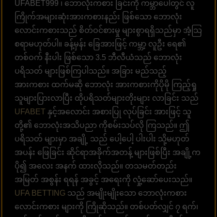
UFABET999 ၊ ဘောလုံးကစား ခြင်းကို ကမ္ဘာပေါ်တွင် လူ
ကြိုက်အများဆုံးအားကစားနည်း ဖြစ်သော ဘောလုံး
လောင်းကစားသည် စိတ်ဝင်စားမှု များစွာရရှိသည်မှာ အံ့သြ
စရာမဟုတ်ပါ။ ခန့်မှန်း ခြေအားဖြင့် ကမ္ဘာ့ လူဦး ‌‌ရေ၏
တစ်ဝက် နီးပါး ဖြစ်သော 3.5 ဘီလီယံသည် ဘောလုံး
ပရိသတ် များဖြစ်ကြပါသည်။ အခြား မည်သည့်
အားကစား ထက်မဆို ဘောလုံး အားကစားကိုပိုမို ကြည့်ရှု
သူများပြားလာပြီး ထိုပရိသတ်များတိုးများ လာခြင်း သည်
UFABET
နှင့်အလောင်း အစားပြု လုပ်ခြင်း အားဖြင့် သူ
တို့၏ ဘောလုံးအသိပညာ ကိုစမ်းသပ်လို ကြသည်။ ဤ
ပရိသတ် များမှာ အချို့ သည် ပေါ့ပေါ့ ပါးပါး သို့မဟုတ်
အပန်း ဖြေခြင်း ဆိုင်ရာအခိုက်အတန့် များဖြစ်ပြီး အချို့က
ပို၍ အလေး အနက် ထားလိုသည်။ တသမတ်တည်း
အမြတ် အစွန်း ရရန် အခွင့် အရေးကို လှုံ့ဆော်ပေးသည်။
UFA BETTING
သည် အမျိုးမျိုးသော ဘောလုံးကစား
လောင်းကစား များကို ကြိုဆိုသည်။ တစ်ပတ်လျှင် ၇ ရက်၊