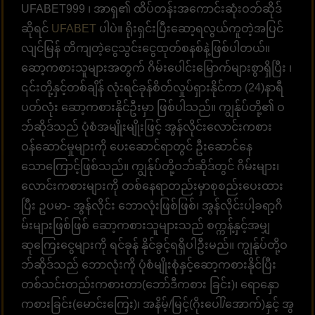
UFABET999 ၊ အာရှ၏ ထိပ်တန်းအကောင်းဆုံးဝဘ်ဆိုဒ်
ဆိုရင်
UFABET
ပါပဲ။ ရိုးရှင်းပြီးဆော့ရလွယ်ကူတဲ့အပြင်
လျင်မြန် တိကျတဲ့ငွေသွင်းငွေထုတ်စနစ်နဲ့ဖြစ်ပါတယ်။
ဆော့ကစားသူများအတွက် ဂိမ်းပေါင်းမြောက်များစွာရှိပြီး ၊
၎င်းတို့နှင့်တစ်ချိန် လုံးရင်ခုန်စိတ်လှုပ်ရှားနိုင်ကာ (24)နာရီ
ပတ်လုံး ဆော့ကစားနိုင်ဦးမှာ ဖြစ်ပါသည်။ ကျွန်ုပ်တို့၏ ဝ
ဘ်ဆိုဒ်သည် ပုံစံအမျိုးမျိုးဖြင့် အွန်လိုင်းလောင်းကစား
ဝန်ဆောင်မှုများကို ပေးဆောင်ရာတွင် ဦးဆောင်နေ
သောကြောင့်ဖြစ်သည်။ ကျွန်ုပ်တို့ဝဘ်ဆိုဒ်တွင် ဂိမ်းများ၊
လောင်းကစားများကို တစ်နေရာတည်းမှာစုစည်းပေးထား
ပြီး ဥပမာ- အွန်လိုင်း ဘောလုံးဖြစ်ဖြစ်၊ အွန်လိုင်းပါ့ခရာ့ဂိ
မ်းများဖြစ်ဖြစ် ဆော့ကစားသူများသည် စက္ကန့်နှင့်အမျှ
ဆုကြေးငွေများကို ရင်ခုန် နိုင်ခွင့်ရရှိပါဦးမည်။ ကျွန်ုပ်တို့ဝ
ဘ်ဆိုဒ်သည် ဘောလုံးကို ပုံစံမျိုးစုံနှင့်ဆော့ကစားနိုင်ပြီး
တစ်သင်းတည်းကစားတာ(ဘော်ဒီကစား ခြင်း)၊ ရော‌နှော
ကစားခြင်း(မောင်းကြေး)၊ အနိမ့်/မြင့်(ဂိုးပေါ်/အောက်)နှင့် အွ