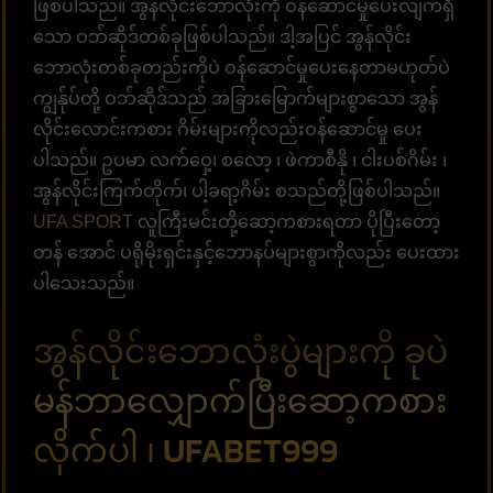
ဖြစ်ပါသည်။ အွန်လိုင်းဘောလုံးကို ဝန်ဆောင်မှုပေးလျက်ရှိ
သော ဝဘ်ဆိုဒ်တစ်ခုဖြစ်ပါသည်။ ဒါ့အပြင် အွန်လိုင်း
ဘောလုံးတစ်ခုတည်းကိုပဲ ဝန်ဆောင်မှုပေးနေတာမဟုတ်ပဲ
ကျွန်ုပ်တို့ ဝဘ်ဆိုဒ်သည် အခြားမြောက်များစွာသော အွန်
လိုင်းလောင်းကစား ဂိမ်းများကိုလည်းဝန်ဆောင်မှု ပေး
ပါသည်။ ဥပမာ လက်ဝှေ့၊ စလော့ ၊ ဖဲကာစီနို ၊ ငါးပစ်ဂိမ်း ၊
အွန်လိုင်းကြက်တိုက်၊ ပါ့ခရာ့ဂိမ်း စသည်တို့ဖြစ်ပါသည်။
UFA SPORT
လူကြီးမင်းတို့ဆော့ကစားရတာ ပိုပြီးတော့
တန် အောင် ပရိုမိုးရှင်းနှင့်ဘောနပ်များစွာကိုလည်း ပေးထား
ပါသေးသည်။
အွန်လိုင်းဘောလုံးပွဲများကို ခုပဲ
မန်ဘာလျှောက်ပြီးဆော့ကစား
လိုက်ပါ ၊ UFABET999