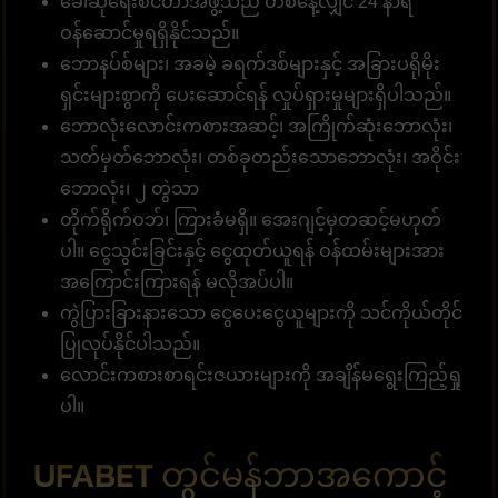
ခေါ်ဆိုရေးစင်တာအဖွဲ့သည် တစ်နေ့လျှင် 24 နာရီ
ဝန်ဆောင်မှုရရှိနိုင်သည်။
ဘောနပ်စ်များ၊ အခမဲ့ ခရက်ဒစ်များနှင့် အခြားပရိုမိုး
ရှင်းများစွာကို ပေးဆောင်ရန် လှုပ်ရှားမှုများရှိပါသည်။
ဘောလုံးလောင်းကစားအဆင့်၊ အကြိုက်ဆုံးဘောလုံး၊
သတ်မှတ်ဘောလုံး၊ တစ်ခုတည်းသောဘောလုံး၊ အဝိုင်း
ဘောလုံး၊ ၂ တွဲသာ
တိုက်ရိုက်ဝဘ်၊ ကြားခံမရှိ။ အေးဂျင့်မှတဆင့်မဟုတ်
ပါ။ ငွေသွင်းခြင်းနှင့် ငွေထုတ်ယူရန် ဝန်ထမ်းများအား
အကြောင်းကြားရန် မလိုအပ်ပါ။
ကွဲပြားခြားနားသော ငွေပေးငွေယူများကို သင်ကိုယ်တိုင်
ပြုလုပ်နိုင်ပါသည်။
လောင်းကစားစာရင်းဇယားများကို အချိန်မရွေးကြည့်ရှု
ပါ။
UFABET တွင်မန်ဘာအကောင့်