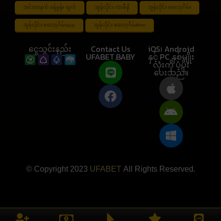
အင်တာနက် ခန့်မှန်း ချက်
အွန်လိုင်း ကာစီနို
အွန်လိုင်း စလော့ဂိမ်း
အွန်လိုင်း စလော့ဂိမ်းapp
အွန်လိုင်း စလော့ဂိမ်းfree
ငွေသွင်းနည်း
Contact Us
iOS၊ Android
UFABET.BABY
နှင့် PC နှစ်မျိုး
လုံးကို ပံ့ပိုး
ပေးသည်။
© Copyright 2023
UFABET
All Rights Reserved.