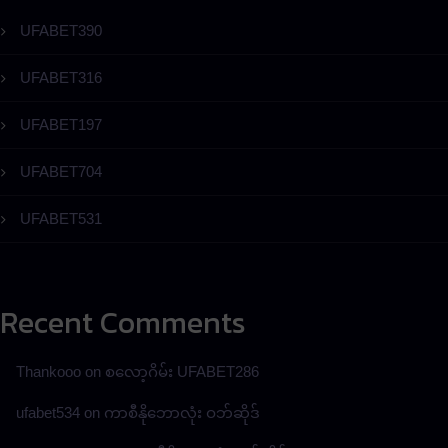
UFABET390
UFABET316
UFABET197
UFABET704
UFABET531
Recent Comments
Thankooo
on
စလော့ဂိမ်း UFABET286
ufabet534
on
ကာစီနိုဘောလုံး ဝဘ်ဆိုဒ်