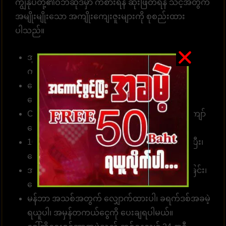
ကျွန်ုပ်တို့၏ဝဘ်ဆိုဒ်မှာ ကစားရန် ဆုံးဖြတ်ရန် သင့်အတွက်
အမျိုးမျိုးသော အကျိုးကျေးဇူးများကို စုစည်းထား
ပါသည်။
အွန်လိုင်းဘောလုံးလောင်းကြေကိုး 10 ဘတ် (၅၀၀
ကျပ် )မှစတင်နိုင်။
လောင်းကစား၊ အားကစားဂိမ်းများ၊ ကာစီနိုများ၊ စ
လော့များအတွက်
ဝန်ဆောင်မှုလင့်ခ်
။
Customer တစ်ဦးတည်းသည် ဂိမ်းပေါင်း 1၀00 ကျော်
လောင်းကစားနိုင်သည်။
10 စက္ကန့်အတွင်း တော်တို စနစ်ဖြင့် လျှောက်ထားပြီး၊
ငွေသွင်း၊ ငွေထုတ်နိုင်ပါတယ်။
အမှန်အကန်ငွေပေးချေခြင်း၊ လျှင်မြန်သောငွေလွှဲခြင်း၊
ငွေကြေးယုံကြည်စိတ်ချခြင်း။
မန်ဘာ အသစ်အတွက် လျှောက်ထားပါ၊ ခရက်ဒစ်အခမဲ့
ရယူပါ၊ အမှန်တကယ်ငွေကို ပေးချရပါမယ်။