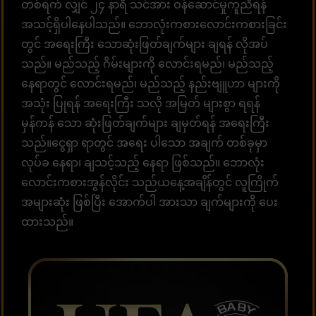
တစ်ရက် လျှင် ၂၄ နာရီ သင်အား ဝန်ဆောင်မှုကူညီရန်
အသင့်ရှိပါနေပါသည်။ ဘောလုံးကစားလောင်းကစားခြင်း
တွင် အရေးကြီး သောဆုံးဖြတ်ချက်များ ချရန် လိုအပ်
သည်။ မည်သည့် ဂိမ်းများကို လောင်းရမည်၊ မည်သည့်
နေရာတွင် လောင်းရမည်၊ မည်သည့် နည်းဗျူဟာ များကို
အသုံး ပြုရန် အရေးကြီး သလို အမြတ် များစွာ ရရန်
မှန်ကန် သော ဆုံးဖြတ်ချက်များ ချမှတ်ရန် အရေးကြီး
သည်။ငွေရှာ ရာတွင် အရေး ပါသော အချက် တစ်ခုမှာ
လုပ်ခ နေရာ၊ ချသင့်သည့် နေရာ ဖြစ်သည်။ ဘောလုံး
လောင်းကစားအွန်လိုင်း သည်ယနေ့အချိန်တွင် လူကြိုက်
အများဆုံး ဖြစ်ပြီး အောက်ပါ အားသာ ချက်များကို ပေး
ထားသည်။