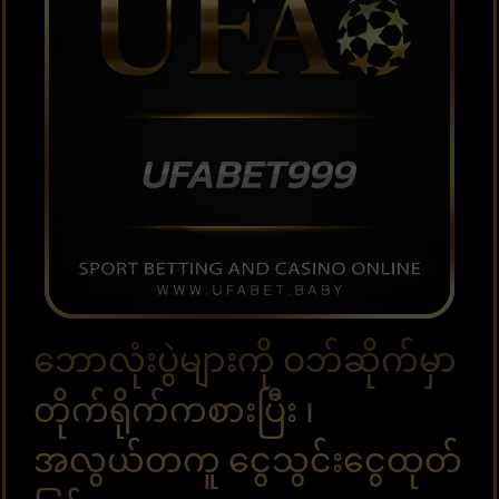
ဘောလုံးပွဲများကို ဝဘ်ဆိုက်မှာ
တိုက်ရိုက်ကစားပြီး ၊
အလွယ်တကူ ငွေသွင်းငွေထုတ်