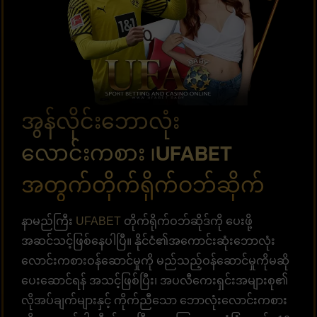
အွန်လိုင်းဘောလုံး
လောင်းကစား ၊UFABET
အတွက်တိုက်ရိုက်ဝဘ်ဆိုက်
နာမည်ကြီး
UFABET
တိုက်ရိုက်ဝဘ်ဆိုဒ်ကို ပေးဖို့
အဆင်သင့်ဖြစ်နေပါပြီ။ နိုင်ငံ၏အကောင်းဆုံးဘောလုံး
လောင်းကစားဝန်ဆောင်မှုကို မည်သည့်ဝန်ဆောင်မှုကိုမဆို
ပေးဆောင်ရန် အသင့်ဖြစ်ပြီး၊ အပလီကေးရှင်းအများစု၏
လိုအပ်ချက်များနှင့် ကိုက်ညီသော ဘောလုံးလောင်းကစား