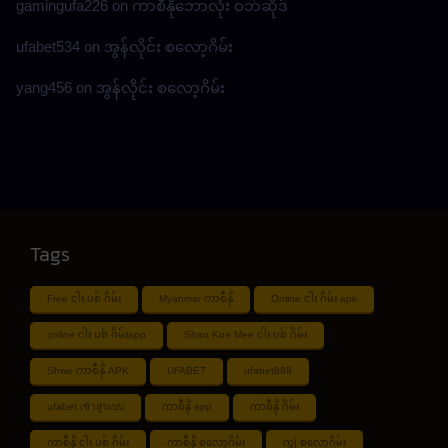
gamingufa226
on
ကာစီနိုဘောလုံး ဝဘ်ဆိုဒ်
ufabet534
on
အွန်လိုင်း စလော့ဂိမ်း
yang456
on
အွန်လိုင်း စလော့ဂိမ်း
Tags
Free ငါး ပစ် ဂိမ်း
Myanmar ကာစီနို
Online ငါး ဂိမ်း apk
online ငါး ပစ် ဂိမ်းapp
Shan Koe Mee ငါး ပစ် ဂိမ်း
Shwe ကာစီနို APK
UFABET
ufabet888
ufabet เข้าสู่ระบบ
ကာစီနို app
ကာစီနို ဂိမ်း
ကာစီနို ငါး ပစ် ဂိမ်း
ကာစီနို စလော့ဂိမ်း
ကျွဲ စလော့ဂိမ်း