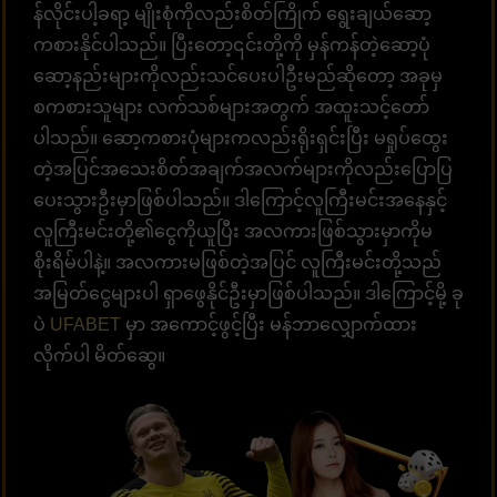
န်လိုင်းပါ့ခရာ့ မျိုးစုံကိုလည်းစိတ်ကြိုက် ရွေးချယ်ဆော့
ကစားနိုင်ပါသည်။ ပြီးတော့၎င်းတို့ကို မှန်ကန်တဲ့ဆော့ပုံ
ဆော့နည်းများကိုလည်းသင်ပေးပါဦးမည်ဆိုတော့ အခုမှ
စကစားသူများ လက်သစ်များအတွက် အထူးသင့်တော်
ပါသည်။ ဆော့ကစားပုံများကလည်းရိုးရှင်းပြီး မရှုပ်ထွေး
တဲ့အပြင်အသေးစိတ်အချက်အလက်များကိုလည်းပြောပြ
ပေးသွားဦးမှာဖြစ်ပါသည်။ ဒါကြောင့်လူကြီးမင်းအနေနှင့်
လူကြီးမင်းတို့၏ငွေကိုယူပြီး အလကားဖြစ်သွားမှာကိုမ
စိုးရိမ်ပါနဲ့။ အလကားမဖြစ်တဲ့အပြင် လူကြီးမင်းတို့သည်
အမြတ်ငွေများပါ ရှာဖွေနိုင်ဦးမှာဖြစ်ပါသည်။ ဒါကြောင့်‌မို့ ခု
ပဲ
UFABET
မှာ အကောင့်ဖွင့်ပြီး မန်ဘာလျှောက်ထား
လိုက်ပါ မိတ်ဆွေ။