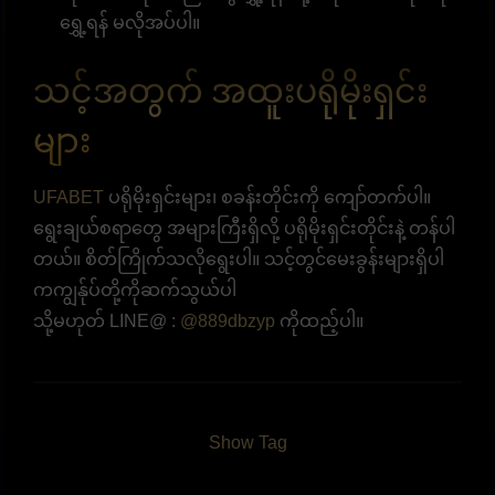
ရွှေ့ရန် မလိုအပ်ပါ။
သင့်အတွက် အထူးပရိုမိုးရှင်း
များ
UFABET
ပရိုမိုးရှင်းများ၊ စခန်းတိုင်းကို ကျော်တက်ပါ။
ရွေးချယ်စရာတွေ အများကြီးရှိလို့ ပရိုမိုးရှင်းတိုင်းနဲ့ တန်ပါ
တယ်။ စိတ်ကြိုက်သလိုရွေးပါ။ သင့်တွင်မေးခွန်းများရှိပါ
ကကျွန်ုပ်တို့ကိုဆက်သွယ်ပါ
သို့မဟုတ် LINE@ :
@889dbzyp
ကိုထည့်ပါ။
Show Tag