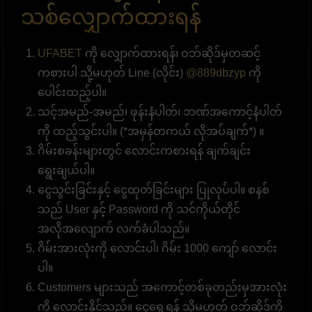
သစ်လျှောက်ထားရန်
UFABET
ကို လျှောက်ထားရန်၊ ဝဘ်ဆိုဒ်မှတဆင့်
ကစားပါ သို့မဟုတ် Line (လိုင်း)
@889dbzyp
ကို
ပေါင်းထည့်ပါ။
သင့်အမည်-အမည်၊ ဖုန်းနံပါတ်၊ ဘဏ်အကောင့်နံပါတ်
ကို ထည့်သွင်းပါ။ (*အမှန်တကယ် လိုအပ်ချက်*) ။
ဂိမ်းစခန်းများတွင် လောင်းကစားရန် ချက်ချင်း
ရွေးချယ်ပါ။
ငွေသွင်းခြင်းနှင့် ငွေထုတ်ခြင်းများ ပြုလုပ်ပါ။ စနစ်
သည် User နှင့် Password ကို သင်ကိုယ်တိုင်
အလိုအလျောက် လက်ခံပါသည်။
ဂိမ်းအားလုံးကို လောင်းပါ၊ ဂိမ်း 1000 ကျော် လောင်း
ပါ။
Customers များသည် အကောင့်တစ်ခုတည်းမှအားလုံး
ကို လောင်းနိုင်သည်။ ငွေရွှေ့ရန် သို့မဟုတ် ဝဘ်ဆိုဒ်ကို