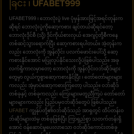
ခြင်း ၊ UFABET999
UFABET999 ၊ ဘောလုံးပွဲ live ပုံမှန်အားဖြင့်အရင်တုန်းက
ဆိုရင် ဘောလုံးပွဲကိုဆော့ကစား ချင်တယ်ဆိုရင်တော့
ဘောလုံးဒိုင်စီ (သို့) ဒိုင်ကိုယ်စားလှယ် အေဂျင့်တို့စီကနေ
တစ်ဆင့်သွားရောက်ပြီး ဆော့ကစားရပါတယ်။ အဲ့တုန်းက
လည်း ဘောလုံးကို အွန်လိုင်း ပလက်ဖောင်းပေါ်သို့ ဆော့
ကစားနိုင်အောင် မပြုလုပ်နိုင်သေးလို့ပဲဖြစ်ပါသည်။ အခု
လက်ရှိကာလမှာတော့ ‌ဘောလုံးကို အွန်လိုင်းဝဘ်ဆိုဒ်များ
တွေမှာ လွယ်ကူစွာဆော့ကစားနိုင်ပြီး ၊ တော်တော်များများ
ကလည်း အဲ့မှာပဲဆော့ကစားကြတော့ ပါသည်။ ဝဘ်ဆိုဒ်
တစ်ခုနှင့် တစ်ခုကလည်း ကြေးများမတူညီကြပဲ တော်တော်
များများကလည်း ပြည်ပမှဝဘ်ဆိုဒ်တွေပဲ ဖြစ်ပါသည်။
UFABET
ကျွန်ုပ်တို့၏ဝဘ်ဆိုဒ်သည် အာရှတွင် ထိပ်တန်းဝ
ဘ်ဆိုဒ်များထဲမှ တစ်ခုဖြစ်ပြီး ကြာရှည်စွာ သတက်တန်းရှိ
အောင် ဝန်ဆောင်မှုပေးလာသော ဝဘ်ဆိုဒ်ကောင်းတစ်ခု