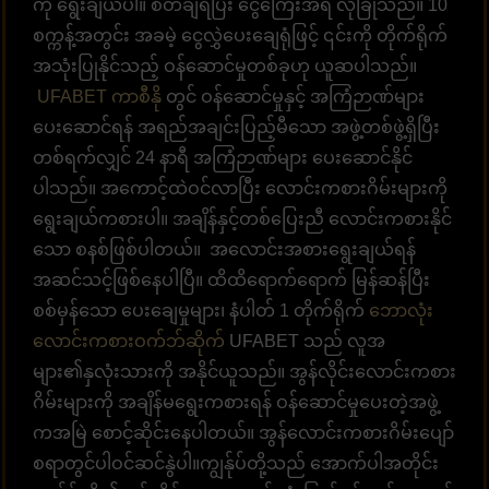
ကို ရွေးချယ်ပါ။ စီတ်ချရပြီး ငွေကြေးအရ လုံခြုံသည်။ 10
စက္ကန့်အတွင်း အခမဲ့ ငွေလွှဲပေးချေရုံဖြင့် ၎င်းကို တိုက်ရိုက်
အသုံးပြုနိုင်သည့် ဝန်ဆောင်မှုတစ်ခုဟု ယူဆပါသည်။
UFABET ကာစီနို
တွင် ဝန်ဆောင်မှုနှင့် အကြံဉာဏ်များ
ပေးဆောင်ရန် အရည်အချင်းပြည့်မီသော အဖွဲ့တစ်ဖွဲ့ရှိပြီး
တစ်ရက်လျှင် 24 နာရီ အကြံဉာဏ်များ ပေးဆောင်နိုင်
ပါသည်။ အကောင့်ထဲဝင်လာပြီး လောင်းကစားဂိမ်းများကို
ရွေးချယ်ကစားပါ။ အချိန်နှင့်တစ်ပြေးညီ လောင်းကစားနိုင်
သော စနစ်ဖြစ်ပါတယ်။ အလောင်းအစားရွေးချယ်ရန်
အဆင်သင့်ဖြစ်နေပါပြီ။ ထိထိရောက်ရောက် မြန်ဆန်ပြီး
စစ်မှန်သော ပေးချေမှုများ၊ နံပါတ် 1 တိုက်ရိုက်
ဘောလုံး
လောင်းကစားဝက်ဘ်ဆိုက်
UFABET သည် လူအ
များ၏နှလုံးသားကို အနိုင်ယူသည်။ အွန်လိုင်းလောင်းကစား
ဂိမ်းများကို အချိန်မရွေးကစားရန် ဝန်ဆောင်မှုပေးတဲ့အဖွဲ့
ကအမြဲ စောင့်ဆိုင်းနေပါတယ်။ အွန်လောင်းကစားဂိမ်းပျော်
စရာတွင်ပါဝင်ဆင်နွဲပါ။ကျွန်ုပ်တို့သည် အောက်ပါအတိုင်း