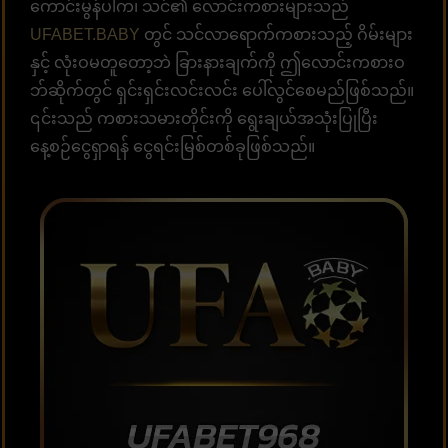
ကောင်းမွန်ပါက၊ သင်၏ လောင်းကစားများသည်
UFABET.BABY
တွင် သင်လာရောက်ကစားသည့် ဂိမ်းများ
နှင့် လုံးဝမတူတော့ဘဲ ခြားနားချက်ကို ဤလောင်းကစားဝ
ဘ်ဆိုက်တွင် ရှင်းရှင်းလင်းလင်း ပေါ်လွင်စေမည်ဖြစ်သည်။
၎င်းသည် ကစားသမားတိုင်းကို ရွေးချယ်အသုံးပြုပြီး
နေ့စဉ်ငွေရှာရန် ငွေရင်းမြစ်တစ်ခုဖြစ်သည်။