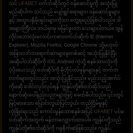
သင်
UFABET
ဝက်ဘ်ဆိုဒ်တွင် ဝန်ဆောင်မှုကို အသုံးပြု
မည်ဆိုပါက သင်သည် ပျော်ရွှင်စရာများ၊ ဝန်ဆောင်မှုများ
နှင့် အထူးပရိုမိုးရှင်းများကိုသာ တွေ့ရမည်ဖြစ်ပါသည်။ ဒါ
အများကြီးပဲ။ ဘယ်မှာမှ မမြင်ဖူးတာ သေချာပါတယ်။ အွန်
လိုင်းဘောလုံးလောင်းကစားဝက်ဘ်ဆိုက် IE (Internet
Explorer), Mozilla Firefox, Google Chrome သို့မဟုတ်
အခြားဝဘ်ဘရောက်ဆာများမှတစ်ဆင့် အသုံးပြုနိုင်ပြီး
အဆိုပါဝဘ်ဆိုဒ်ကို iOS, Android ကဲ့သို့ စနစ်အားလုံးကို
ပံ့ပိုးပေးသည့် ဝဘ်ဆိုဒ်ကို မိုဘိုင်းလ်ဖုန်းများနှင့် တက်ဘ
လက်များတွင်လည်း အသုံးပြုနိုင်သည်။ မည်သည့်အက်ပ်
ကိုမဆို ဒေါင်းလုဒ်လုပ်ရန် ကျွန်ုပ်တို့၏ဝဘ်ဆိုဒ်သည်
နောက်ဆုံးပေါ်နည်းပညာများဖြင့် ခေတ်မီပါသည်။ ၎င်းတွင်
မြင့်မားသော ပြောင်းလွယ်ပြင်လွယ်၊ တည်ငြိမ်မှုနှင့်
လုံခြုံရေးသည် ကောင်းမွန်သောစနစ်အပြင်
UFABET
ပင်မ
ဝဘ်ဆိုက်အတွက် မန်ဘာလျှောက်ထားပါ။ ကျွန်ုပ်တို့သည်
ကျွန်ုပ်တို့၏ဝဘ်ဆိုဒ်ကို ဂရုစိုက်ဆဲဖြစ်သည်။ ကျွန်ုပ်