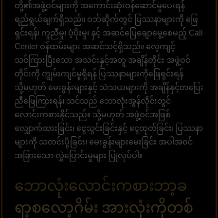
တို့၏အဖွဲ့ဝင်များကို အကောင်းဆုံးဝန်ဆောင်မှုပေးရန်
ရည်ရွယ်ချက်ရှိသည်။ ဝဘ်ဆိုက်တွင် ပြဿနာများကို ဖြေ
ရှင်းရန်၊ ကူညီမှု၊ ပံ့ပိုးမှု၊ နှင့် အဆင်ပြေချောမွေ့စေမည့် Call
Center ဝန်ထမ်းများ အဆင်သင့်ရှိသည်။ လေ့ကျင့်
သင်ကြားပြီးသော အသင်းနှင့်အတူ အချိန်တိုင်း အဖွဲ့ဝင်
တိုင်းကို ကျွမ်းကျင်မှုရှိရန် ပြဿနာများကိုဖြေရှင်းရန်
သို့မဟုတ် မေးခွန်းများနှင့် သံသယများကို အချိန်နှင့်တပြေး
ညီဖြေကြားရန်၊ သင်သည် ဘောလုံးအွန်လိုင်းတွင်
လောင်းကစားနိုင်သည်။ သို့မဟုတ် အဖွဲ့ဝင်အဖြစ်
လျှောက်ထားခြင်း၊ ငွေသွင်းခြင်းနှင့် ငွေထုတ်ခြင်း၊ ပြဿနာ
များကို သတင်းပို့ခြင်း၊ မေးခွန်းများမေးခြင်း အပါအဝင်
အခြားသော လွှဲပြောင်းမှုများ ပြုလုပ်ပါ။
ဘောလုံးလောင်းကစားဘာ့ခ
ရာ့စလော့ဂိမ်း အားလုံးကိုတစ်