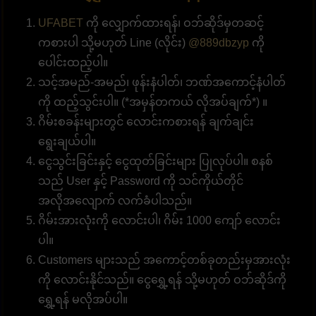
UFABET
ကို လျှောက်ထားရန်၊ ဝဘ်ဆိုဒ်မှတဆင့်
ကစားပါ သို့မဟုတ် Line (လိုင်း)
@889dbzyp
ကို
ပေါင်းထည့်ပါ။
သင့်အမည်-အမည်၊ ဖုန်းနံပါတ်၊ ဘဏ်အကောင့်နံပါတ်
ကို ထည့်သွင်းပါ။ (*အမှန်တကယ် လိုအပ်ချက်*) ။
ဂိမ်းစခန်းများတွင် လောင်းကစားရန် ချက်ချင်း
ရွေးချယ်ပါ။
ငွေသွင်းခြင်းနှင့် ငွေထုတ်ခြင်းများ ပြုလုပ်ပါ။ စနစ်
သည် User နှင့် Password ကို သင်ကိုယ်တိုင်
အလိုအလျောက် လက်ခံပါသည်။
ဂိမ်းအားလုံးကို လောင်းပါ၊ ဂိမ်း 1000 ကျော် လောင်း
ပါ။
Customers များသည် အကောင့်တစ်ခုတည်းမှအားလုံး
ကို လောင်းနိုင်သည်။ ငွေရွှေ့ရန် သို့မဟုတ် ဝဘ်ဆိုဒ်ကို
ရွှေ့ရန် မလိုအပ်ပါ။