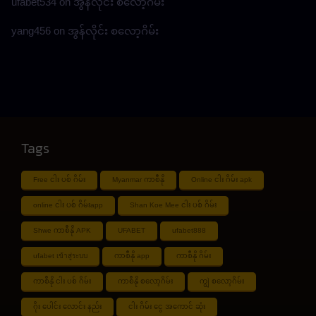
ufabet534
on
အွန်လိုင်း စလော့ဂိမ်း
yang456
on
အွန်လိုင်း စလော့ဂိမ်း
Tags
Free ငါး ပစ် ဂိမ်း
Myanmar ကာစီနို
Online ငါး ဂိမ်း apk
online ငါး ပစ် ဂိမ်းapp
Shan Koe Mee ငါး ပစ် ဂိမ်း
Shwe ကာစီနို APK
UFABET
ufabet888
ufabet เข้าสู่ระบบ
ကာစီနို app
ကာစီနို ဂိမ်း
ကာစီနို ငါး ပစ် ဂိမ်း
ကာစီနို စလော့ဂိမ်း
ကျွဲ စလော့ဂိမ်း
ဂိုး ပေါင်း လောင်း နည်း
ငါး ဂိမ်း ငွေ အကောင် ဆုံး