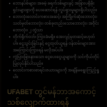
ဘောနပ်စ်များ၊ အခမဲ့ ခရက်ဒစ်များနှင့် အခြားပရိုမိုး
ရှင်းများစွာကို ပေးဆောင်ရန် လှုပ်ရှားမှုများရှိပါသည်။
ဘောလုံးလောင်းကစားအဆင့်၊ အကြိုက်ဆုံးဘောလုံး၊
သတ်မှတ်ဘောလုံး၊ တစ်ခုတည်းသောဘောလုံး၊ အဝိုင်း
ဘောလုံး၊ ၂ တွဲသာ
တိုက်ရိုက်ဝဘ်၊ ကြားခံမရှိ။ အေးဂျင့်မှတဆင့်မဟုတ်
ပါ။ ငွေသွင်းခြင်းနှင့် ငွေထုတ်ယူရန် ဝန်ထမ်းများအား
အကြောင်းကြားရန် မလိုအပ်ပါ။
ကွဲပြားခြားနားသော ငွေပေးငွေယူများကို သင်ကိုယ်တိုင်
ပြုလုပ်နိုင်ပါသည်။
လောင်းကစားစာရင်းဇယားများကို အချိန်မရွေးကြည့်ရှု
ပါ။
UFABET တွင်မန်ဘာအကောင့်
သစ်လျှောက်ထားရန်