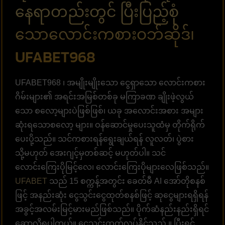
နေရာတည်းတွင် ပြီးပြည့်စုံ
သောလောင်းကစားဝဘ်ဆိုဒ်၊
UFABET968
UFABET968 ၊ အမျိုးမျိုးသော ငွေရှာသော လောင်းကစား
ဂိမ်းများ၏ အရင်းအမြစ်တစ်ခု မကြာခဏ ချိုးဖဲ့လွယ်
သော စလော့များပဲဖြစ်ဖြစ်၊ ယခု အလောင်းအစား အများ
ဆုံးရသောစလော့ များ။ ဝန်ဆောင်မှုပေးသူထံမှ တိုက်ရိုက်
ပေးပို့သည်။ သင်ကစားရန်ရွေးချယ်ရန် လူလတ်၊ ပွဲစား
သို့မဟုတ် အေးဂျင့်မှတစ်ဆင့် မဟုတ်ပါ။ သင်
လောင်းကြေးပိုမြင့်လေ၊ လောင်းကြေးပိုများလေဖြစ်သည်။
UFABET
သည် 15 စက္ကန့်အတွင်း ခေတ်မီ AI အော်တိုစနစ်
ဖြင့် အနည်းဆုံး ငွေသွင်းငွေထုတ်စနစ်ဖြင့် ဆုငွေများရရှိရန်
အခွင့်အလမ်းမြင့်မားမည်ဖြစ်သည်။ ပိုက်ဆံနည်းနည်းရှိရင်
ဆော့လို့ရပါတယ်။ ငွေသွင်းထုတ်လုပ်နိုင်သည် ။ ပြီးရင်