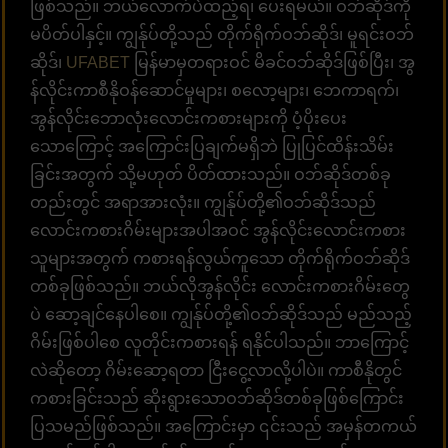
ဖြစ်သည်။ ဘယ်လောက်ပဲထည့်ရ၊ ပေးရမယ်။ ဝဘ်ဆိုဒ်ကို
မပိတ်ပါနှင့်။ ကျွန်ုပ်တို့သည် တိုက်ရိုက်ဝဘ်ဆိုဒ်၊ မူရင်းဝဘ်
ဆိုဒ်၊
UFABET
မြန်မာမှတရားဝင် မိခင်ဝဘ်ဆိုဒ်ဖြစ်ပြီး၊ အွ
န်လိုင်းကာစီနိုဝန်ဆောင်မှုများ၊ စလော့များ၊ ဘေကာရက်၊
အွန်လိုင်းဘောလုံးလောင်းကစားများကို ပံ့ပိုးပေး
သောကြောင့် အကြောင်းပြချက်မရှိဘဲ ပြုပြင်ထိန်းသိမ်း
ခြင်းအတွက် သို့မဟုတ် ပိတ်ထားသည်။ ဝဘ်ဆိုဒ်တစ်ခု
တည်းတွင် အရာအားလုံး။ ကျွန်ုပ်တို့၏ဝဘ်ဆိုဒ်သည်
လောင်းကစားဂိမ်းများအပါအဝင် အွန်လိုင်းလောင်းကစား
သူများအတွက် ကစားရန်လွယ်ကူသော တိုက်ရိုက်ဝဘ်ဆိုဒ်
တစ်ခုဖြစ်သည်။ ဘယ်လိုအွန်လိုင်း လောင်းကစားဂိမ်းတွေ
ပဲ ဆော့ချင်နေပါစေ။ ကျွန်ုပ်တို့၏ဝဘ်ဆိုဒ်သည် မည်သည့်
ဂိမ်းဖြစ်ပါစေ လူတိုင်းကစားရန် ရနိုင်ပါသည်။ ဘာကြောင့်
လဲဆိုတော့ ဂိမ်းဆော့ရတာ ငြီးငွေ့လာလို့ပါပဲ။ ကာစီနိုတွင်
ကစားခြင်းသည် ဆိုးရွားသောဝဘ်ဆိုဒ်တစ်ခုဖြစ်ကြောင်း
ပြသမည်ဖြစ်သည်။ အကြောင်းမှာ ၎င်းသည် အမှန်တကယ်