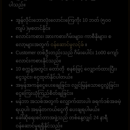
ပါသည်။
အွန်လိုင်းဘောလုံးလောင်းကြေကိုး 10 ဘတ် (၅၀၀
ကျပ် )မှစတင်နိုင်။
လောင်းကစား၊ အားကစားဂိမ်းများ၊ ကာစီနိုများ၊ စ
လော့များအတွက်
ဝန်ဆောင်မှုလင့်ခ်
။
Customer တစ်ဦးတည်းသည် ဂိမ်းပေါင်း 1၀00 ကျော်
လောင်းကစားနိုင်သည်။
10 စက္ကန့်အတွင်း တော်တို စနစ်ဖြင့် လျှောက်ထားပြီး၊
ငွေသွင်း၊ ငွေထုတ်နိုင်ပါတယ်။
အမှန်အကန်ငွေပေးချေခြင်း၊ လျှင်မြန်သောငွေလွှဲခြင်း၊
ငွေကြေးယုံကြည်စိတ်ချခြင်း။
မန်ဘာ အသစ်အတွက် လျှောက်ထားပါ၊ ခရက်ဒစ်အခမဲ့
ရယူပါ၊ အမှန်တကယ်ငွေကို ပေးချရပါမယ်။
ခေါ်ဆိုရေးစင်တာအဖွဲ့သည် တစ်နေ့လျှင် 24 နာရီ
ဝန်ဆောင်မှုရရှိနိုင်သည်။