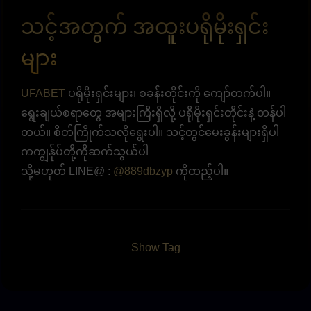
သင့်အတွက် အထူးပရိုမိုးရှင်း
များ
UFABET
ပရိုမိုးရှင်းများ၊ စခန်းတိုင်းကို ကျော်တက်ပါ။
ရွေးချယ်စရာတွေ အများကြီးရှိလို့ ပရိုမိုးရှင်းတိုင်းနဲ့ တန်ပါ
တယ်။ စိတ်ကြိုက်သလိုရွေးပါ။ သင့်တွင်မေးခွန်းများရှိပါ
ကကျွန်ုပ်တို့ကိုဆက်သွယ်ပါ
သို့မဟုတ် LINE@ :
@889dbzyp
ကိုထည့်ပါ။
Show Tag