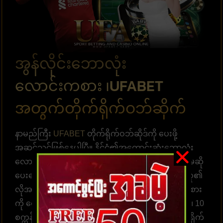
အွန်လိုင်းဘောလုံး
လောင်းကစား ၊UFABET
အတွက်တိုက်ရိုက်ဝဘ်ဆိုက်
နာမည်ကြီး
UFABET
တိုက်ရိုက်ဝဘ်ဆိုဒ်ကို ပေးဖို့
အဆင်သင့်ဖြစ်နေပါပြီ။ နိုင်ငံ၏အကောင်းဆုံးဘောလုံး
လောင်းကစားဝန်ဆောင်မှုကို မည်သည့်ဝန်ဆောင်မှုကိုမဆို
ပေးဆောင်ရန် အသင့်ဖြစ်ပြီး၊ အပလီကေးရှင်းအများစု၏
လိုအပ်ချက်များနှင့် ကိုက်ညီသော ဘောလုံးလောင်းကစား
ကို ရွေးချယ်ပါ။ စီတ်ချရပြီး ငွေကြေးအရ လုံခြုံသည်။ 10
စက္ကန့်အတွင်း အခမဲ့ ငွေလွှဲပေးချေရုံဖြင့် ၎င်းကို တိုက်ရိုက်