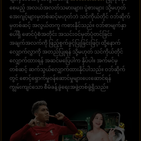
စေမည့် အလယ်အလတ်သမားများ၊ ပွဲစားများ သို့မဟုတ်
အေးဂျင့်များမှတစ်ဆင့်မဟုတ်ဘဲ သင်ကိုယ်တိုင် ဝဘ်ဆိုက်
မှတစ်ဆင့် အလွယ်တကူ ကစားနိုင်သည်။ ဝဘ်စာမျက်နှာ
ပေါ်ရှိ ဖောင်ပုံစံအတိုင်း အသင်းဝင်မှတ်ပုံတင်ခြင်း
အချက်အလက်ကို ဖြည့်စွက်ခွင့်ပြုခြင်းဖြင့်၊ ထို့နောက်
လျှောက်လွှာကို အတည်ပြုရန် သို့မဟုတ် သင်ကိုယ်တိုင်
လျှောက်ထားရန် အဆင်မပြေပါက နှိပ်ပါ။ အက်မင်မှ
တစ်ဆင့် ဆက်သွယ်လျှောက်ထားနိုင်ပါသည်။ ဝဘ်ဆိုက်
တွင် စောင့်ရှောက်မှုဝန်ဆောင်မှုများပေးဆောင်ရန်
ကျွမ်းကျင်သော စီမံခန့်ခွဲရေးအဖွဲ့တစ်ဖွဲ့ရှိသည်။