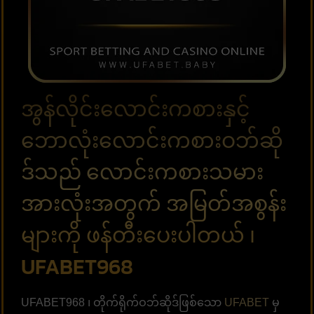
အွန်လိုင်းလောင်းကစားနှင့်
ဘောလုံးလောင်းကစားဝဘ်ဆို
ဒ်သည် လောင်းကစားသမား
အားလုံးအတွက် အမြတ်အစွန်း
များကို ဖန်တီးပေးပါတယ် ၊
UFABET968
UFABET968 ၊ တိုက်ရိုက်ဝဘ်ဆိုဒ်ဖြစ်သော
UFABET
မှ