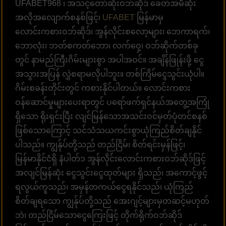
UFABET968 ၊ အသင့်တော်ဆုံးဝဘ်ဆိုဒ် ခေတ်အမီဆုံး
အလိုအလျောက်စနစ်ဖြင့်၊
UFABET
မြန်မာမှ
လောင်းကစားဝဘ်ဆိုဒ်၊ အွန်လိုင်းစလော့များ၊ ဘေကာရက်၊
ဘောလုံး၊ ဘတ်စကတ်ဘော၊ လက်ဝှေ့၊ ဝဘ်ဆိုက်တစ်ခု
တွင် နာမည်ကြီးဂိမ်းများစွာ အပါအဝင်။ အချိန်ဖြုန်းဖို့ ငွေ
အသွားအပြန် လွှဲစရာမလိုပါဘူး။ တစ်ကြိမ်ငွေသွင်းယုံပါ။
ဂိမ်းစခန်းတိုင်းတွင် ကစားနိုင်ပါတယ်။ လောင်းကစား
ဝန်ဆောင်မှုများပေးရာတွင် ပရော်ဖက်ရှင်နယ်အတွေ့အကြုံ
ရှိသော ရိုးရှင်းပြီး လျင်မြန်သောအသင်းဝင်မှတ်ပုံတင်စနစ်
ဖြစ်သောကြောင့် သင်သံသယကင်းစွာယုံကြည်စိတ်ချနိုင်
ပါသည်။ ကျွန်ုပ်တို့သည် တည်ငြိမ်၊ စိတ်ရင်းမှန်ဖြင့်၊
မြန်မာနိုင်ငံရှိ နံပါတ်၁ အွန်လိုင်းလောင်းကစားဝဘ်ဆိုဒ်ဖြင့်
အလျင်မြန်ဆုံး ငွေသွင်းငွေထုတ်များ ရှိသည်၊ အကောင့်ဖွင့်
ရလွယ်ကူသည်၊ အမှန်တကယ်ငွေရနိုင်သည်၊ ယုံကြည်
စိတ်ချရသော ကျွန်ုပ်တို့သည် အေးဂျင့်များမှတဆင့်မဟုတ်
ဘဲ၊ တည်ငြိမ်သောငွေကြေးဖြင့် တိုက်ရိုက်ဝဘ်ဆိုဒ်