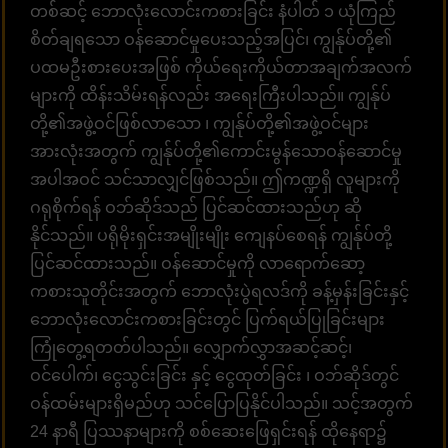
တစ်ဆင့် ဘောလုံးလောင်းကစားခြင်း နံပါတ် ၁ ယုံကြည်
စိတ်ချရသော ဝန်ဆောင်မှုပေးသည့်အပြင်၊ ကျွန်ုပ်တို့၏
ပထမဦးစားပေးအဖြစ် ကိုယ်ရေးကိုယ်တာအချက်အလက်
များကို ထိန်းသိမ်းရန်လည်း အရေးကြီးပါသည်။ ကျွန်ုပ်
တို့၏အဖွဲ့ဝင်ဖြစ်လာသော ၊ ကျွန်ုပ်တို့၏အဖွဲ့ဝင်များ
အားလုံးအတွက် ကျွန်ုပ်တို့၏ကောင်းမွန်သောဝန်ဆောင်မှု
အပါအဝင် သင်သာလျှင်ဖြစ်သည်။ ဤကဏ္ဍရှိ လူများကို
ဂရုစိုက်ရန် ဝဘ်ဆိုဒ်သည် ပြင်ဆင်ထားသည်ဟု ဆို
နိုင်သည်။ ပရိုမိုးရှင်းအမျိုးမျိုး ကျေနပ်စေရန် ကျွန်ုပ်တို့
ပြင်ဆင်ထားသည်။ ဝန်ဆောင်မှုကို လာရောက်ဆော့
ကစားသူတိုင်းအတွက် ဘောလုံးပွဲရလဒ်ကို ခန့်မှန်းခြင်းနှင့်
ဘောလုံးလောင်းကစားခြင်းတွင် ပြက်ရယ်ပြုခြင်းများ
ကြုံတွေ့ရတတ်ပါသည်။ လျှောက်လွှာအဆင့်ဆင့်၊
ဝင်ပေါက်၊ ငွေသွင်းခြင်း နှင့် ငွေထုတ်ခြင်း ၊ ဝဘ်ဆိုဒ်တွင်
ဝန်ထမ်းများရှိမည်ဟု သင်ပြောပြနိုင်ပါသည်။ သင့်အတွက်
24 နာရီ ပြဿနာများကို စစ်ဆေးဖြေရှင်းရန် ထိုနေရာ၌