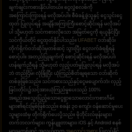
ချက်ချင်းကစားနိုင်ပါတယ်။ ငွေလွှဲစလစ်ကို
အကြောင်းကြားရန် မလိုအပ်ပါ။ စီမံခန့်ခွဲသူနှင့် ငွေသွင်းငွေ
ထုတ် ပြုလုပ်ရန် အချိန်အကြာကြီးစောင့်ဆိုင်းရန် မလိုအပ်
ပါ သို့မဟုတ် သင်ကစားလိုသော အမြတ်ငွေကို ရယူနိုင်ပြီး
သင်ကိုယ်တိုင် ငွေထုတ်နိုင်ပါသည်။
UFABET
ဝဘ်ဆိုဒ်၊
တိုက်ရိုက်ဝဘ်ဆိုဒ်မှတစ်ဆင့် သွားပြီး ငွေလက်ခံရရှိရန်
စောင့်ပါ။ အတည်ပြုချက်ကို စောင့်ဆိုင်းရန် မလိုအပ်ပါ၊
ဟန်ချက်ညီရန် သို့မဟုတ် လှည့်ပတ်မှုပြုလုပ်ရန် မလိုအပ်
ဘဲ တည်ငြိမ်၊ လုံခြုံပြီး ယုံကြည်စိတ်ချရသော ဝဘ်ဆိုက်
တစ်ခုဖြစ်သည်။ သင်ကစားသည်နှင့်ငွေမပျောက်ဘဲ၊ လှည့်
ခြင်းတိုင်း၌သင့်အားယုံကြည်မှုပေးသည် 100%
အရည်အသွေးပြည့်သောငွေရှာသောလောင်းကစားဂိမ်း
များ၏ရင်းမြစ်ဖြစ်သည်။ စခန်း ၃၀ ကျော်၊ ဝန်ဆောင်မှုပေး
သူများထံမှ တိုက်ရိုက်ပေးပို့သည်။ မိုဘိုင်းလ်ဖုန်းများ၊
တက်ဘလက်များ၊ ကွန်ပျူတာများ၊ iOS နှင့် Android စနစ်
များမှတစ်ဆင့် အလွယ်တကူ
အလောင်းအစား
ပြုလုပ်နိုင်