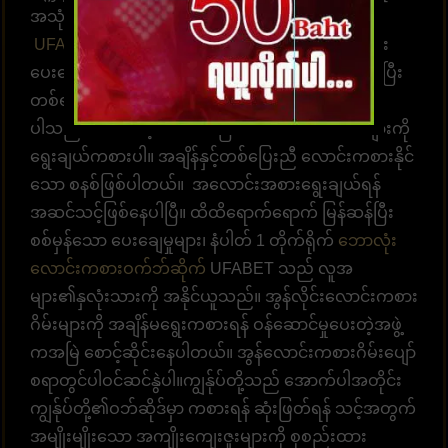
အသုံးပြုနိုင်သည့် ဝန်ဆောင်မှုတစ်ခုဟု ယူဆပါသည်။
UFABET ကာစီနို
တွင် ဝန်ဆောင်မှုနှင့် အကြံဉာဏ်များ
ပေးဆောင်ရန် အရည်အချင်းပြည့်မီသော အဖွဲ့တစ်ဖွဲ့ရှိပြီး
တစ်ရက်လျှင် 24 နာရီ အကြံဉာဏ်များ ပေးဆောင်နိုင်
ပါသည်။ အကောင့်ထဲဝင်လာပြီး လောင်းကစားဂိမ်းများကို
ရွေးချယ်ကစားပါ။ အချိန်နှင့်တစ်ပြေးညီ လောင်းကစားနိုင်
သော စနစ်ဖြစ်ပါတယ်။ အလောင်းအစားရွေးချယ်ရန်
အဆင်သင့်ဖြစ်နေပါပြီ။ ထိထိရောက်ရောက် မြန်ဆန်ပြီး
စစ်မှန်သော ပေးချေမှုများ၊ နံပါတ် 1 တိုက်ရိုက်
ဘောလုံး
လောင်းကစားဝက်ဘ်ဆိုက်
UFABET သည် လူအ
များ၏နှလုံးသားကို အနိုင်ယူသည်။ အွန်လိုင်းလောင်းကစား
ဂိမ်းများကို အချိန်မရွေးကစားရန် ဝန်ဆောင်မှုပေးတဲ့အဖွဲ့
ကအမြဲ စောင့်ဆိုင်းနေပါတယ်။ အွန်လောင်းကစားဂိမ်းပျော်
စရာတွင်ပါဝင်ဆင်နွဲပါ။ကျွန်ုပ်တို့သည် အောက်ပါအတိုင်း
ကျွန်ုပ်တို့၏ဝဘ်ဆိုဒ်မှာ ကစားရန် ဆုံးဖြတ်ရန် သင့်အတွက်
အမျိုးမျိုးသော အကျိုးကျေးဇူးများကို စုစည်းထား