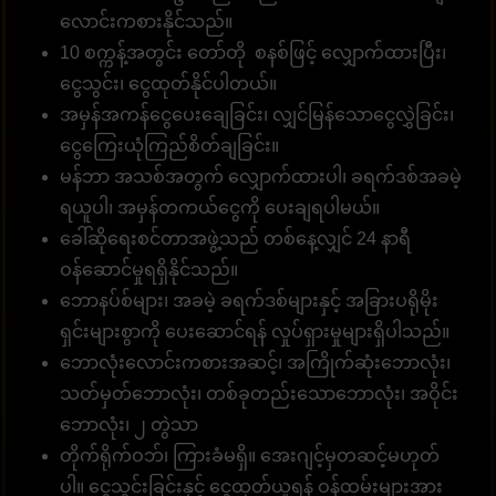
လောင်းကစားနိုင်သည်။
10 စက္ကန့်အတွင်း တော်တို စနစ်ဖြင့် လျှောက်ထားပြီး၊
ငွေသွင်း၊ ငွေထုတ်နိုင်ပါတယ်။
အမှန်အကန်ငွေပေးချေခြင်း၊ လျှင်မြန်သောငွေလွှဲခြင်း၊
ငွေကြေးယုံကြည်စိတ်ချခြင်း။
မန်ဘာ အသစ်အတွက် လျှောက်ထားပါ၊ ခရက်ဒစ်အခမဲ့
ရယူပါ၊ အမှန်တကယ်ငွေကို ပေးချရပါမယ်။
ခေါ်ဆိုရေးစင်တာအဖွဲ့သည် တစ်နေ့လျှင် 24 နာရီ
ဝန်ဆောင်မှုရရှိနိုင်သည်။
ဘောနပ်စ်များ၊ အခမဲ့ ခရက်ဒစ်များနှင့် အခြားပရိုမိုး
ရှင်းများစွာကို ပေးဆောင်ရန် လှုပ်ရှားမှုများရှိပါသည်။
ဘောလုံးလောင်းကစားအဆင့်၊ အကြိုက်ဆုံးဘောလုံး၊
သတ်မှတ်ဘောလုံး၊ တစ်ခုတည်းသောဘောလုံး၊ အဝိုင်း
ဘောလုံး၊ ၂ တွဲသာ
တိုက်ရိုက်ဝဘ်၊ ကြားခံမရှိ။ အေးဂျင့်မှတဆင့်မဟုတ်
ပါ။ ငွေသွင်းခြင်းနှင့် ငွေထုတ်ယူရန် ဝန်ထမ်းများအား