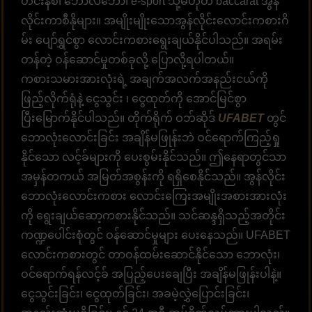
တင်းနစ်၊ ဘော်လီဘော၊ e-sport သို့မဟုတ် baccarat အွန်
လိုင်းကာစီနိုများ။ အမျိုးမျိုးသောအွန်လိုင်းလောင်းကစားဂိ
မ်း ပျော်ရွှင်စွာ လောင်းကစားရွေးချယ်နိုင်ပါသည်။ အရမ်း
တန်တဲ့ ဝန်ဆောင်မှုတစ်ခုလို့ ပြောလို့ရပါတယ်။
ကစားသမားအားလုံးရဲ့ အချက်အလက်အနည်းငယ်ကို
ဖြည့်လိုက်ရုံနဲ့ ငွေသွင်း ၊ ငွေထုတ်ကို အောင်မြင်စွာ
ပြီးမြောက်နိုင်ပါသည်။ တိုက်ရိုက် ဝဘ်ဆိုဒ်
UFABET
တွင်
ဘောလုံးလောင်းခြင်း အချိန်မဖြုန်းဘဲ ဝင်ရောက်ကြည့်ရှု
နိုင်သော လင့်ခ်များကို ပေးစွမ်းနိုင်သည်။ ဤနေရာတွင်သာ
အမှန်တကယ် အမြတ်အစွန်းကို ရရှိစေနိုင်သည်။ အွန်လိုင်း
ဘောလုံးလောင်းကစား လောင်းကြေးအမျိုးအစားအားလုံး
ကို ရွေးချယ်ဆော့ကစားနိုင်သည်။ သင်ဆန္ဒရှိသည့်အတိုင်း
ကဏ္ဍပေါင်းစုံတွင် ဝန်ဆောင်မှုများ ပေးနေသည်။ UFABET
လောင်းကစားတွင် တာဝန်ထမ်းဆောင်နိုင်သော ဘောလုံး၊
ဝင်ရောက်ရန်လင့်ခ် အပြည့်ပေးချေပြီး အချိန်မဖြုန်းပါနဲ့။
ငွေသွင်းခြင်း၊ ငွေထုတ်ခြင်း၊ အခမဲ့လွှဲပြောင်းခြင်း၊