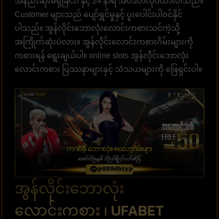
အနည်းဆုံးမရှိခြင်း၊ နှင့် 24 နာရီ အပ်ဒိတ်လုပ်ထားပါသည်။
Customer များသည် ပျော်ရွှင်မှုနှင့် ပူးပေါင်းပါဝင်နိုင်
ပါသည်။ အွန်လိုင်းဘောလုံးလောင်းကစားသင်ကဲ့သို့
အကြိုက်ဆုံးပဲလား။ အွန်လိုင်းလောင်းကစားဂိမ်းများကို
ကစားရန် ရွေးချယ်ပါ။ online slots အွန်လိုင်းဘောလုံး
လောင်းကစား ပြဿနာများနှင့် သံသယများကို ဖြေရှင်းပါ။
အွန်လိုင်းဘောလုံး
လောင်းကစား ၊ UFABET