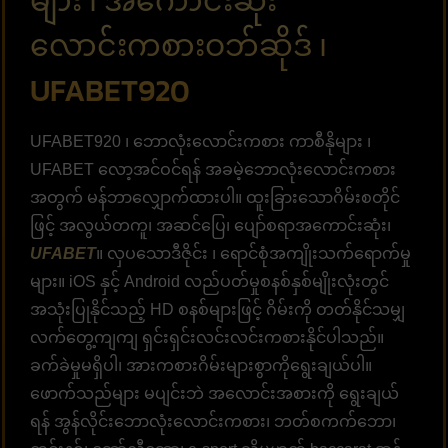
များ ၊ အကောင်းဆုံး
လောင်းကစားဝဘ်ဆိုဒ် ၊
UFABET920
UFABET920 ၊ ဘောလုံးလောင်းကစား ကာစီနိုများ ၊
UFABET လော့အင်ဝင်ရန် အခမဲ့ဘောလုံးလောင်းကစား
အတွက် မန်ဘာလျှောက်ထားပါ။ ထူးခြားသောဂိမ်းစတိုင်
ဖြင့် အလွယ်တကူ၊ အဆင်ပြေ၊ ပျော်စရာအကောင်းဆုံး၊
UFABET
။ လှပသောဒီဇိုင်း ၊ ရောင်စုံအကျိုးသက်ရောက်မှု
များ။ iOS နှင့် Android လည်ပတ်မှုစနစ်နှစ်မျိုးလုံးတွင်
အသုံးပြုနိုင်သည့် HD စနစ်များဖြင့် ဂိမ်းကို တတ်နိုင်သမျှ
လက်တွေ့ကျကျ ရှင်းရှင်းလင်းလင်းကစားနိုင်ပါသည်။
ခက်ခဲမှုမရှိပါ၊ အားကစားဂိမ်းများစွာကိုရွေးချယ်ပါ။
ဖောက်သည်များ မပျင်းဘဲ အလောင်းအစားကို ရွေးချယ်
ရန် အွန်လိုင်းဘောလုံးလောင်းကစား၊ ဘတ်စကက်ဘော၊