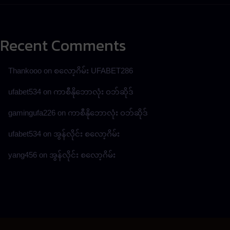
Recent Comments
Thankooo
on
စလော့ဂိမ်း UFABET286
ufabet534
on
ကာစီနိုဘောလုံး ဝဘ်ဆိုဒ်
gamingufa226
on
ကာစီနိုဘောလုံး ဝဘ်ဆိုဒ်
ufabet534
on
အွန်လိုင်း စလော့ဂိမ်း
yang456
on
အွန်လိုင်း စလော့ဂိမ်း