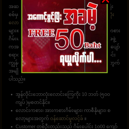
အဆင်သင့်ဖြစ်နေပါပြီ။ ထိထိရောက်ရောက် မြန်ဆန်ပြီး
စစ်မှန်သော ပေးချေမှုများ၊ နံပါတ် 1 တိုက်ရိုက်
ဘောလုံး
လောင်းကစားဝက်ဘ်ဆိုက်
UFABET သည် လူအ
များ၏နှလုံးသားကို အနိုင်ယူသည်။ အွန်လိုင်းလောင်းကစား
ဂိမ်းများကို အချိန်မရွေးကစားရန် ဝန်ဆောင်မှုပေးတဲ့အဖွဲ့
ကအမြဲ စောင့်ဆိုင်းနေပါတယ်။ အွန်လောင်းကစားဂိမ်းပျော်
စရာတွင်ပါဝင်ဆင်နွဲပါ။ကျွန်ုပ်တို့သည် အောက်ပါအတိုင်း
ကျွန်ုပ်တို့၏ဝဘ်ဆိုဒ်မှာ ကစားရန် ဆုံးဖြတ်ရန် သင့်အတွက်
အမျိုးမျိုးသော အကျိုးကျေးဇူးများကို စုစည်းထား
ပါသည်။
အွန်လိုင်းဘောလုံးလောင်းကြေကိုး 10 ဘတ် (၅၀၀
ကျပ် )မှစတင်နိုင်။
လောင်းကစား၊ အားကစားဂိမ်းများ၊ ကာစီနိုများ၊ စ
လော့များအတွက်
ဝန်ဆောင်မှုလင့်ခ်
။
Customer တစ်ဦးတည်းသည် ဂိမ်းပေါင်း 1၀00 ကျော်