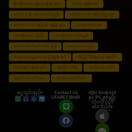
နိုင်ငံခြား tipster များ ရဲ့ ခန့်မှန်း ချက်
ဘောလုံး ခန့်မှန်း APK
ဘောလုံး ပွဲ နိုင် အောင် လောင်း နည်း
ဘောလုံး ပွဲ ပေါက် ကြေး ကြည့် နည်း
ဘောလုံး ပွဲ ပေါက် ကြေး နှင့် ခန့်မှန်း ချက်
ဘောလုံး မောင်း app
ဘောလုံး မောင်း ခန့်မှန်း
ဘောလုံး မောင်း တွက် နည်း
ဘောလုံး အင်တာနက် ပေါက် ကြေး
မောင်း လောင်း နည်း
ယနေ့ ကစား မည့် ဘောလုံး ပွဲ ခန့်မှန်း ချက်
ယုံကြည် စိတ်ချ ရ ဆုံး အွန်လိုင်း
အင်တာနက် ခန့်မှန်း ချက်
အွန်လိုင်း ကာစီနို
အွန်လိုင်း စလော့ဂိမ်း
အွန်လိုင်း စလော့ဂိမ်းapp
အွန်လိုင်း စလော့ဂိမ်းfree
ငွေသွင်းနည်း
Contact Us
iOS၊ Android
UFABET.BABY
နှင့် PC နှစ်မျိုး
လုံးကို ပံ့ပိုး
ပေးသည်။