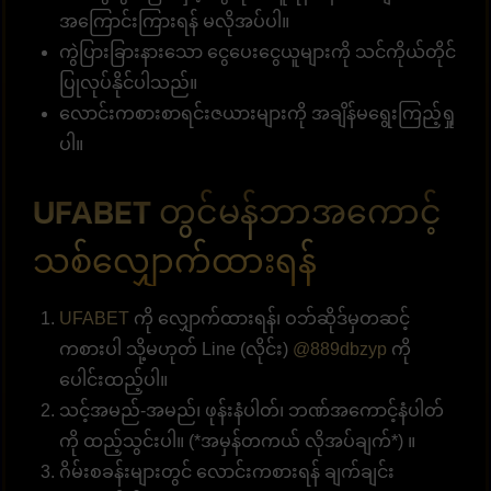
အကြောင်းကြားရန် မလိုအပ်ပါ။
ကွဲပြားခြားနားသော ငွေပေးငွေယူများကို သင်ကိုယ်တိုင်
ပြုလုပ်နိုင်ပါသည်။
လောင်းကစားစာရင်းဇယားများကို အချိန်မရွေးကြည့်ရှု
ပါ။
UFABET တွင်မန်ဘာအကောင့်
သစ်လျှောက်ထားရန်
UFABET
ကို လျှောက်ထားရန်၊ ဝဘ်ဆိုဒ်မှတဆင့်
ကစားပါ သို့မဟုတ် Line (လိုင်း)
@889dbzyp
ကို
ပေါင်းထည့်ပါ။
သင့်အမည်-အမည်၊ ဖုန်းနံပါတ်၊ ဘဏ်အကောင့်နံပါတ်
ကို ထည့်သွင်းပါ။ (*အမှန်တကယ် လိုအပ်ချက်*) ။
ဂိမ်းစခန်းများတွင် လောင်းကစားရန် ချက်ချင်း