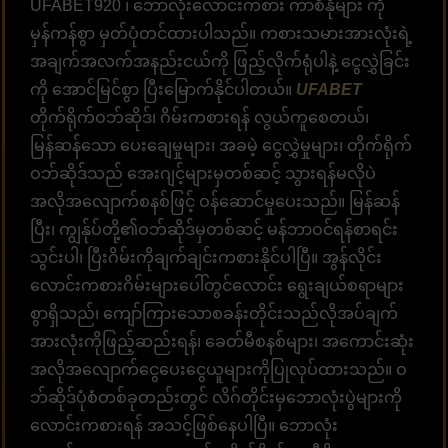
UFABET920 ၊ ဘောလုံးလောင်းကစား ကာစီနိုများ ကို
မှန်ကန်စွာ မှတ်ပုံတင်ထားပါသည်။ ကစားသမားအားလုံးရဲ့
အချက်အလက်အနည်းငယ်ကို ဖြည့်လိုက်ရုံပါနဲ့ ငွေလွှဲခြင်း
ကို အောင်မြင်စွာ ပြီးမြောက်နိုင်ပါတယ်။
UFABET
တိုက်ရိုက်ဝဘ်ဆိုဒ်၊ ဂိမ်းကစားရန် လွယ်ကူစေတယ်၊
မြန်ဆန်သော ပေးချေမှုများ၊ အခမဲ့ ငွေလွှဲမှုများ၊ တိုက်ရိုက်
ဝဘ်ဆိုဒ်သည် အေးဂျင့်များမှတစ်ဆင့် သွားရန်မလိုပဲ
အလိုအလျောက်စနစ်ဖြင့် ဝန်ဆောင်မှုပေးသည်။ မြန်ဆန်
ပြီး၊ ကျွန်ုပ်တို့၏ဝဘ်ဆိုဒ်မှတစ်ဆင့် မန်ဘာဝင်ရန်စာရင်း
သွင်းပါ၊ ပြီးဂိမ်းကိုချက်ချင်းကစားနိုင်ပါပြီ။ အွန်လိုင်း
လောင်းကစားဂိမ်းများပေါ်တွင်လောင်း ရွေးချယ်စရာများ
စွာရှိသည်၊ ကျော်ကြားသောစခန်းတိုင်းသည်လိုအပ်ချက်
အားလုံးကိုဖြည့်ဆည်းရန်၊ ခေတ်မီစနစ်များ၊ အကောင်းဆုံး
အလိုအလျောက်ငွေပေးငွေယူများကိုပြုလုပ်ထားသည်။ ဝ
ဘ်ဆိုဒ်ပုံစံတစ်ခုတည်းတွင် လိဂ်တိုင်းမှဘောလုံးပွဲများကို
လောင်းကစားရန် အသင့်ဖြစ်နေပါပြီ။ ဘောလုံး