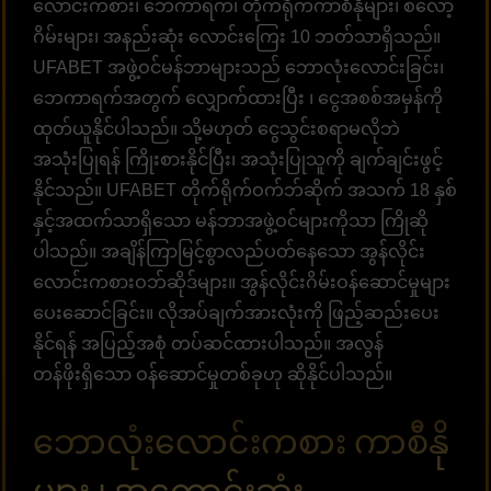
လောင်းကစား၊ ဘေကာရက်၊ တိုက်ရိုက်ကာစီနိုများ၊ စလော့
ဂိမ်းများ၊ အနည်းဆုံး လောင်းကြေး 10 ဘတ်သာရှိသည်။
UFABET အဖွဲ့ဝင်မန်ဘာများသည် ဘောလုံးလောင်းခြင်း၊
ဘေကာရက်အတွက် လျှောက်ထားပြီး ၊ ငွေအစစ်အမှန်ကို
ထုတ်ယူနိုင်ပါသည်။ သို့မဟုတ် ငွေသွင်းစရာမလိုဘဲ
အသုံးပြုရန် ကြိုးစားနိုင်ပြီး၊ အသုံးပြုသူကို ချက်ချင်းဖွင့်
နိုင်သည်။ UFABET တိုက်ရိုက်ဝက်ဘ်ဆိုက် အသက် 18 နှစ်
နှင့်အထက်သာရှိသော မန်ဘာအဖွဲ့ဝင်များကိုသာ ကြိုဆို
ပါသည်။ အချိန်ကြာမြင့်စွာလည်ပတ်နေသော အွန်လိုင်း
လောင်းကစားဝဘ်ဆိုဒ်များ။ အွန်လိုင်းဂိမ်းဝန်ဆောင်မှုများ
ပေးဆောင်ခြင်း။ လိုအပ်ချက်အားလုံးကို ဖြည့်ဆည်းပေး
နိုင်ရန် အပြည့်အစုံ တပ်ဆင်ထားပါသည်။ အလွန်
တန်ဖိုးရှိသော ဝန်ဆောင်မှုတစ်ခုဟု ဆိုနိုင်ပါသည်။
ဘောလုံးလောင်းကစား ကာစီနို