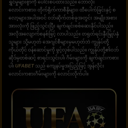
ရွှင်မှုများစွာကို ပေါင်းစပ်ထားသည်။ ဘောလုံး
လောင်းကစား၊ တိုက်ရိုက်ကာစီနိုများ၊ ထီပေါက်ခြင်းနှင့် စ
လော့များအပါအဝင် ဝဘ်ဆိုက်တစ်ခုအတွင်း အမျိုးအစား
အားလုံးကို ဖြည့်သွင်းပြီး ချက်ချင်းစစ်ဆေးနိုင်ပါသည်။
အလိုအလျောက်စနစ်ဖြင့် လာပါသည်။ တရုတ်ရင်းနှီးမြှုပ်နှံ
သူများ သို့မဟုတ် အေဂျင်စီများမှမဟုတ်ဘဲ ကျွန်ုပ်တို့
ကိုယ်တိုင် ဝန်ဆောင်မှုကို ဖွင့်လှစ်ပါသည်။ ကျွန်ုပ်တို့၏ဝဘ်
ဆိုဒ်မှတစ်ဆင့် စာရင်းသွင်းပါ၊ ဂိမ်းများကို ချက်ချင်းကစား
ပါ၊
UFABET
သည် ကျေနပ်မှုအပြည့်ဖြင့် အွန်လိုင်း
လောင်းကစားဂိမ်းများကို လောင်းလိုက်ပါ။