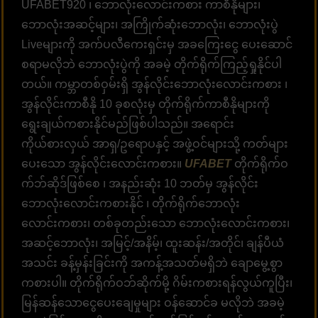
UFABET920 ၊ ဘောလုံးလောင်းကစား ကာစီနိုများ၊
ဘောလုံးအဆင့်များ၊ အကြိုက်ဆုံးဘောလုံး၊ ဘောလုံးပွဲ
Liveများကို အက်ပလီကေးရှင်းမှ အခကြေးငွေ ပေးဆောင်
စရာမလိုဘဲ ဘောလုံးပွဲကို အခမဲ့ တိုက်ရိုက်ကြည့်ရှုနိုင်ပါ
တယ်။ ကမ္ဘာတစ်ဝှမ်းရှိ အွန်လိုင်းဘောလုံးလောင်းကစား ၊
အွန်လိုင်းကာစီနို 10 ခုစလုံးမှ တိုက်ရိုက်ကာစီနိုများကို
ရွေးချယ်ကစားနိုင်မည်ဖြစ်ပါသည်။ အရောင်း
ကိုယ်စားလှယ် အာရှ/ဥရောပနှင့် အဖွဲ့ဝင်များသို့ ကတ်များ
ပေးသော အွန်လိုင်းလောင်းကစား။
UFABET
တိုက်ရိုက်ဝ
က်ဘ်ဆိုဒ်ဖြစ်စေ ၊ အနည်းဆုံး 10 ဘတ်မှ အွန်လိုင်း
ဘောလုံးလောင်းကစားနိုင် ၊ တိုက်ရိုက်ဘောလုံး
လောင်းကစား၊ တစ်ခုတည်းသော ဘောလုံးလောင်းကစား၊
အဆင့်ဘောလုံး၊ အမြင့်/အနိမ့်၊ ထူးဆန်း/အတိုင်၊ ချန်ပီယံ
အသင်း ခန့်မှန်းခြင်းကို အကန့်အသတ်မရှိဘဲ ချောမွေ့စွာ
ကစားပါ။ တိုက်ရိုက်ဝဘ်ဆိုက်မို့ ဂိမ်းကစားရန်လွယ်ကူပြီး၊
မြန်ဆန်သောငွေပေးချေမှုများ ဝန်ဆောင်ခ မလိုဘဲ အခမဲ့