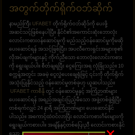
အတွက်တိုက်ရိုက်ဝဘ်ဆိုက်
နာမည်ကြီး
UFABET
တိုက်ရိုက်ဝဘ်ဆိုဒ်ကို ပေးဖို့
အဆင်သင့်ဖြစ်နေပါပြီ။ နိုင်ငံ၏အကောင်းဆုံးဘောလုံး
လောင်းကစားဝန်ဆောင်မှုကို မည်သည့်ဝန်ဆောင်မှုကိုမဆို
ပေးဆောင်ရန် အသင့်ဖြစ်ပြီး၊ အပလီကေးရှင်းအများစု၏
လိုအပ်ချက်များနှင့် ကိုက်ညီသော ဘောလုံးလောင်းကစား
ကို ရွေးချယ်ပါ။ စီတ်ချရပြီး ငွေကြေးအရ လုံခြုံသည်။ 10
စက္ကန့်အတွင်း အခမဲ့ ငွေလွှဲပေးချေရုံဖြင့် ၎င်းကို တိုက်ရိုက်
အသုံးပြုနိုင်သည့် ဝန်ဆောင်မှုတစ်ခုဟု ယူဆပါသည်။
UFABET ကာစီနို
တွင် ဝန်ဆောင်မှုနှင့် အကြံဉာဏ်များ
ပေးဆောင်ရန် အရည်အချင်းပြည့်မီသော အဖွဲ့တစ်ဖွဲ့ရှိပြီး
တစ်ရက်လျှင် 24 နာရီ အကြံဉာဏ်များ ပေးဆောင်နိုင်
ပါသည်။ အကောင့်ထဲဝင်လာပြီး လောင်းကစားဂိမ်းများကို
ရွေးချယ်ကစားပါ။ အချိန်နှင့်တစ်ပြေးညီ လောင်းကစားနိုင်
သော စနစ်ဖြစ်ပါတယ်။ အလောင်းအစားရွေးချယ်ရန်