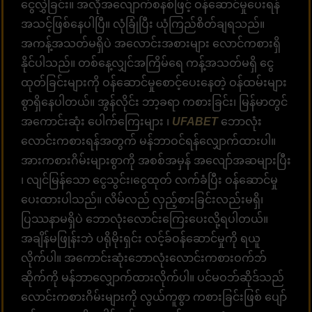
ငွေလွှဲခြင်း။ အလိုအလျောက်စနစ်ဖြင့် ဝန်ဆောင်မှုပေးရန်
အသင့်ဖြစ်နေပါပြီ။ လုံခြုံပြီး ယုံကြည်စိတ်ချရသည်။
အကန့်အသတ်မရှိပဲ အလောင်းအစားများ လောင်ကစားရှိ
နိုင်ပါသည်။ တစ်နေ့လျှင်အကြိမ်ရေ ကန့်အသတ်မရှိ ငွေ
ထုတ်ခြင်းများကို ဝန်​​ဆောင်​မှု​စောင့်​​ပေးနေတဲ့ ဝန်​ထမ်း​များ
စွာရှိ​နေပါတယ်​။ အွန်လိုင်း ဘာ့ခရာ ကစားခြင်း၊ မြန်မာတွင်
အကောင်းဆုံး ပေါက်ကြေးများ ၊
UFABET
ဘောလုံး
လောင်းကစားရန်အတွက် မန်ဘာဝင်ရန်လျှောက်ထားပါ။
အားကစားဂိမ်းများစွာကို အစစ်အမှန် အလျော်အဆများပြီး
၊ လျင်မြန်သော ငွေသွင်း၊ငွေထုတ် လက်ခံပြီး ဝန်ဆောင်မှု
ပေးထားပါသည်။ လိမ်လည် လှည့်စားခြင်းလည်းမရှိ၊
ပြဿနာမရှိပဲ ဘောလုံးလောင်းကြေးပေးလို့ရပါတယ်။
အချိန်မဖြုန်းဘဲ ပရိုမိုးရှင်း လင့်ခ်ဝန်ဆောင်မှုကို ရယူ
လိုက်ပါ။ အကောင်းဆုံးဘောလုံးလောင်းကစားဝက်ဘ်
ဆိုက်ကို မန်ဘာလျှောက်ထားလိုက်ပါ။ ပင်မဝဘ်ဆိုဒ်သည်
လောင်းကစားဂိမ်းများကို လွယ်ကူစွာ ကစားခြင်းဖြစ် ပျော်