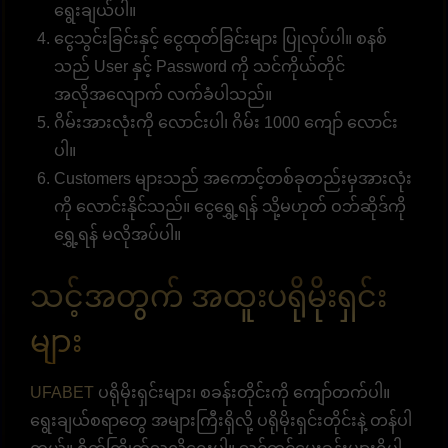
ရွေးချယ်ပါ။
ငွေသွင်းခြင်းနှင့် ငွေထုတ်ခြင်းများ ပြုလုပ်ပါ။ စနစ်
သည် User နှင့် Password ကို သင်ကိုယ်တိုင်
အလိုအလျောက် လက်ခံပါသည်။
ဂိမ်းအားလုံးကို လောင်းပါ၊ ဂိမ်း 1000 ကျော် လောင်း
ပါ။
Customers များသည် အကောင့်တစ်ခုတည်းမှအားလုံး
ကို လောင်းနိုင်သည်။ ငွေရွှေ့ရန် သို့မဟုတ် ဝဘ်ဆိုဒ်ကို
ရွှေ့ရန် မလိုအပ်ပါ။
သင့်အတွက် အထူးပရိုမိုးရှင်း
များ
UFABET
ပရိုမိုးရှင်းများ၊ စခန်းတိုင်းကို ကျော်တက်ပါ။
ရွေးချယ်စရာတွေ အများကြီးရှိလို့ ပရိုမိုးရှင်းတိုင်းနဲ့ တန်ပါ