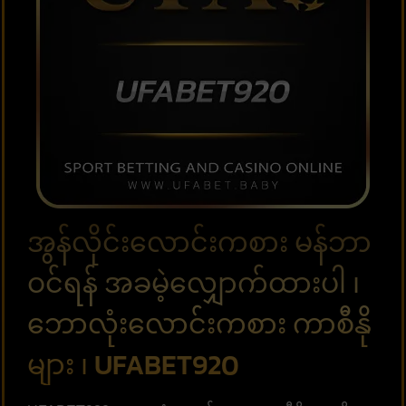
အွန်လိုင်းလောင်းကစား မန်ဘာ
ဝင်ရန် အခမဲ့လျှောက်ထားပါ ၊
ဘောလုံးလောင်းကစား ကာစီနို
များ ၊ UFABET920