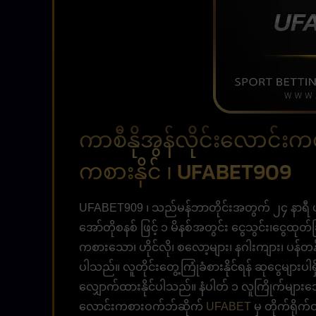
ကာစီနိုအွန်လိုင်းလောင်းကစား
ကစားနိုင် ၊ UFABET909
UFABET909 ၊ သည်မန်ဘာတိုင်းအတွက် ၂၄ နာရီ ပ
အော်တိုစနစ် ဖြင့် ၁ မိနစ်အတွင်း ငွေသွင်း၊ငွေ
ကစားသော၊ ဟိုင်လို၊ စလော့များ၊ နဂါးကျား၊ ပန
ပါသည်။ လူတိုင်းတွေ့ကြုံခံစားနိုင်ရန် ဆုငွေမျာ
လျှောက်ထားနိုင်ပါသည်။ နံပါတ် ၁ လူကြိုက်များသေ
လောင်းကစားဝက်ဘ်ဆိုက်
UFABET
မှ တိုက်ရိုက်ဝ