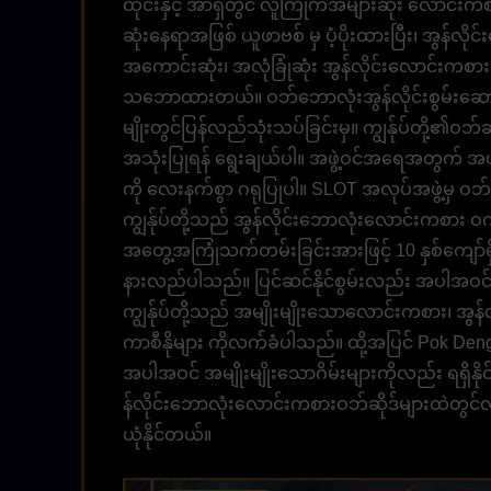
ထိုင်းနှင့် အာရှတွင် လူကြိုက်အများဆုံး လောင်း
ဆုံးနေရာအဖြစ် ယူဖာဗစ် မှ ပံ့ပိုးထားပြီး၊ အွန်
အကောင်းဆုံး၊ အလုံခြုံဆုံး အွန်လိုင်းလောင်းကစာ
သဘောထားတယ်။ ဝဘ်ဘောလုံးအွန်လိုင်းစွမ်းဆောင
မျိုးတွင်ပြန်လည်သုံးသပ်ခြင်းမှ။ ကျွန်ုပ်တို့၏ဝဘ်
အသုံးပြုရန် ရွေးချယ်ပါ။ အဖွဲ့ဝင်အရေအတွက် အပါအဝင
ကို လေးနက်စွာ ဂရုပြုပါ။ SLOT အလုပ်အဖွဲ့မှ ဝဘ်ဆ
ကျွန်ုပ်တို့သည် အွန်လိုင်းဘောလုံးလောင်းကစား ဝက်ဘ
အတွေ့အကြုံသက်တမ်းခြင်းအားဖြင့် 10 နှစ်ကျော်ရှိပြ
နားလည်ပါသည်။ ပြင်ဆင်နိုင်စွမ်းလည်း အပါအဝင်
ကျွန်ုပ်တို့သည် အမျိုးမျိုးသောလောင်းကစား၊ အွ
ကာစီနိုများ ကိုလက်ခံပါသည်။ ထို့အပြင် Pok Deng၊
အပါအဝင် အမျိုးမျိုးသောဂိမ်းများကိုလည်း ရရှိ
န်လိုင်းဘောလုံးလောင်းကစားဝဘ်ဆိုဒ်များထဲတွင
ယုံနိုင်တယ်။