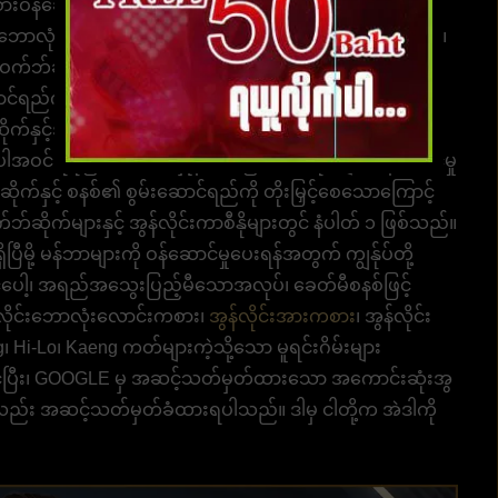
ကစားဝန်ဆောင်မှုဖြစ်သည်။
UFABET
ကို ကမ္ဘာပေါ်တွင် ပထမ
လိုင်းဘောလုံးလောင်းကစားဝက်ဘ်ဆိုက် ဖြစ်ရန် ပေးထားပါသည်။
းဝက်ဘ်ဆိုက် အပါအဝင် အဖွဲ့ဝင်တွေက ကျွန်တော်တို့ကို
်ရည်ကိုအဖွဲ့ဝင်အများအပြားအပါအဝင်လူမှုမီဒီယာအမျိုး
ဆိုက်နှင့်အတူ အွန်လိုင်းလောင်းကစားဝန်ဆောင်မှုများကို
် ပိုမိုမြင့်မားသောနှုန်းထားဖြင့် ၀ဘ်ဆိုဒ်များ ဝန်ဆောင်မှု
ိုက်နှင့် စနစ်၏ စွမ်းဆောင်ရည်ကို တိုးမြှင့်စေသောကြောင့်
်ဆိုက်များနှင့် အွန်လိုင်းကာစီနိုများတွင် နံပါတ် ၁ ဖြစ်သည်။
ီမို့ မန်ဘာများကို ဝန်ဆောင်မှုပေးရန်အတွက် ကျွန်ုပ်တို့
ပေါ့၊ အရည်အသွေးပြည့်မီသောအလုပ်၊ ခေတ်မီစနစ်ဖြင့်
န်လိုင်းဘောလုံးလောင်းကစား၊
အွန်လိုင်းအားကစား
၊ အွန်လိုင်း
 Hi-Lo၊ Kaeng ကတ်များကဲ့သို့သော မူရင်းဂိမ်းများ
နိုင်ပြီး၊ GOOGLE မှ အဆင့်သတ်မှတ်ထားသော အကောင်းဆုံးအွ
်လည်း အဆင့်သတ်မှတ်ခံထားရပါသည်။ ဒါမှ ငါတို့က အဲဒါကို