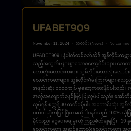
UFABET909
November 11, 2024
သတင်း (News)
No commen
UFABET909 ၊ နံပါတ်တစ်ဝဘ်ဆိုဒ် အွန်လိုင်းကမ္ဘာတွင
သည့်အတွက်၊ များစွာသောစလော့ဂိမ်းများ၊ ဘေကာရက်၊
ဘောလုံးလောင်းကစား၊ အွန်လိုင်းဘောလုံးလောင်းက
လောင်းကစားများ၊ အွန်လိုင်းဂိမ်းကြက်များ စသည်တ
အနည်းဆုံး ၁၀၀၀ကျပ် မှဆော့ကစားနိုင်ပါသည်။ ကျွ
အလိုအလျောက်စနစ်ဖြင့် ပြုလုပ်ပါသည်။ အော်တို
လုပ်ရန် စက္ကန့် 30 ထက်မပိုပါ။ အကောင်းဆုံး အွန
ဝက်ဘ်ဆိုက်ဖြစ်ပြီး၊ အဆိုပါစနစ်သည် 100% လုံခြုံပ
နိုင်သည်၊ ငွေပေးချေမှု၊ ယုံကြည်စိတ်ချရပြီး ၊ 
လောင်းကစား၊ အဆင့်ဘောလုံးလောင်းကစား၊ အတွဲ