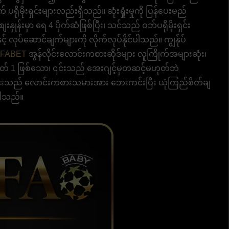
ရိုမိုးရှင်းများလည်းရှိသည်။ ဆုံးရှုံးမှုကို ပြန်ပေးမည်
ှုန်းမှာ ရေ 4 ပိုက်ဆံဖြစ်ပြီး၊ သင်သည် ဝဘ်ပရိုမိုးရှင်း
့် လုပ်ဆောင်ချက်များကို လိုက်လုပ်နိုင်ပါသည်။ ကျွန်ုပ်
FABET
အွန်လိုင်းလောင်းကစားဆိုဒ်များ လူကြိုက်အများဆုံး၊
 နံပါတ် 1 ဖြစ်သော၊ ၎င်းသည် အေးဂျင့်မှတဆင့်မဟုတ်ဘဲ
 ၎င်းသည် လောင်းကစားသမားအား ဘေးကင်းပြီး ယုံကြည်စိတ်ချ
ေပါသည်။