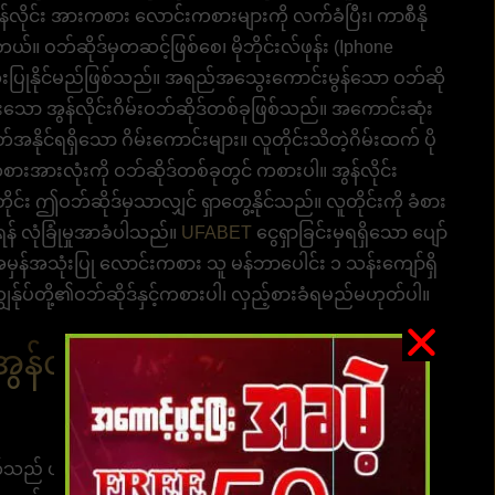
အွန်လိုင်း အားကစား လောင်းကစားများကို လက်ခံပြီး၊ ကာစီနို
်။ ဝဘ်ဆိုဒ်မှတဆင့်ဖြစ်စေ၊ မိုဘိုင်းလ်ဖုန်း (Iphone
အသုံးပြုနိုင်မည်ဖြစ်သည်။ အရည်အသွေးကောင်းမွန်သော ဝဘ်ဆို
းသော အွန်လိုင်းဂိမ်းဝဘ်ဆိုဒ်တစ်ခုဖြစ်သည်။ အကောင်းဆုံး
နိုင်ရရှိသော ဂိမ်းကောင်းများ။ လူတိုင်းသိတဲ့ဂိမ်းထက် ပို
်းကစားအားလုံးကို ဝဘ်ဆိုဒ်တစ်ခုတွင် ကစားပါ။ အွန်လိုင်း
ုင်း ဤဝဘ်ဆိုဒ်မှသာလျှင် ရှာတွေ့နိုင်သည်။ လူတိုင်းကို ခံစား
ရန် လုံခြုံမှုအာခံပါသည်။
UFABET
ငွေရှာခြင်းမှရရှိသော ပျော်
်အမှန်အသုံးပြု လောင်းကစား သူ မန်ဘာပေါင်း ၁ သန်းကျော်ရှိ
ွန်ုပ်တို့၏ဝဘ်ဆိုဒ်နှင့်ကစားပါ၊ လှည့်စားခံရမည်မဟုတ်ပါ။
ံး အွန်လိုင်းကာစီနိုလောင်းကစားဝ
သည် ယုံကြည်စိတ်အချရဆုံးဝက်ဘ်ဆိုဒ်။ ၎င်းသည် မြန်မာ ၊