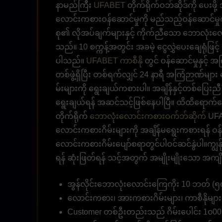
နာမည်ကြီး
UFABET
တိုက်ရိုက်ဝဘ်ဆိုဒ်ကို ပေးဖိ
လောင်းကစားဝန်ဆောင်မှုကို မည်သည့်ဝန်ဆောင်မှု
စု၏ လိုအပ်ချက်များနှင့် ကိုက်ညီသော ဘောလုံးလော
သည်။ 10 စက္ကန့်အတွင်း အခမဲ့ ငွေလွှဲပေးချေရုံဖြင့
ပါသည်။
UFABET ကာစီနို
တွင် ဝန်ဆောင်မှုနှင့်
တစ်ဖွဲ့ရှိပြီး တစ်ရက်လျှင် 24 နာရီ အကြံဉာဏ်မ
မ်းများကို ရွေးချယ်ကစားပါ။ အချိန်နှင့်တစ်ပြ
ရွေးချယ်ရန် အဆင်သင့်ဖြစ်နေပါပြီ။ ထိထိရောက်ရော
တိုက်ရိုက်
ဘောလုံးလောင်းကစားဝက်ဘ်ဆိုက်
UFA
လောင်းကစားဂိမ်းများကို အချိန်မရွေးကစားရန် ဝန်
လောင်းကစားဂိမ်းပျော်စရာတွင်ပါဝင်ဆင်နွဲပါ။ကျွန်
ရန် ဆုံးဖြတ်ရန် သင့်အတွက် အမျိုးမျိုးသော အကျ
အွန်လိုင်းဘောလုံးလောင်းကြေကိုး 10 ဘတ် (၅၀၀
လောင်းကစား၊ အားကစားဂိမ်းများ၊ ကာစီနိုမျ
Customer တစ်ဦးတည်းသည် ဂိမ်းပေါင်း 1၀00