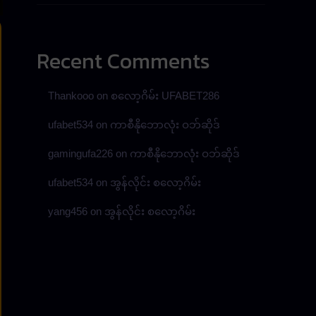
Recent Comments
Thankooo
on
စလော့ဂိမ်း UFABET286
ufabet534
on
ကာစီနိုဘောလုံး ဝဘ်ဆိုဒ်
gamingufa226
on
ကာစီနိုဘောလုံး ဝဘ်ဆိုဒ်
ufabet534
on
အွန်လိုင်း စလော့ဂိမ်း
yang456
on
အွန်လိုင်း စလော့ဂိမ်း