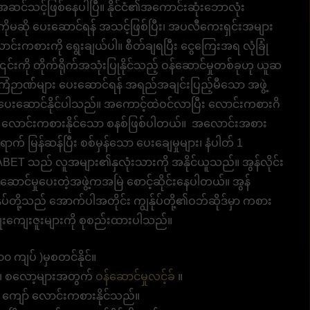
ု့ အဆင်သင့်ဖြစ်နေပါပြီ။ နိုင်ငံ၏အကောင်းဆုံးဘောလုံး
ကိုမဆို ပေးဆောင်ရန် အသင့်ဖြစ်ပြီး၊ အပလီကေးရှင်းအများ
င်းကစားကို ရွေးချယ်ပါ။ စီတ်ချရပြီး ငွေကြေးအရ လုံခြုံ
် ၎င်းကို တိုက်ရိုက်အသုံးပြုနိုင်သည့် ဝန်ဆောင်မှုတစ်ခုဟု ယူဆ
 အကြံဉာဏ်များ ပေးဆောင်ရန် အရည်အချင်းပြည့်မီသော အဖွဲ့
ျား ပေးဆောင်နိုင်ပါသည်။ အကောင့်ထဲဝင်လာပြီး လောင်းကစားဂိ
ေးညီ လောင်းကစားနိုင်သော စနစ်ဖြစ်ပါတယ်။ အလောင်းအစား
က် မြန်ဆန်ပြီး စစ်မှန်သော ပေးချေမှုများ၊ နံပါတ် 1
BET သည် လူအများ၏နှလုံးသားကို အနိုင်ယူသည်။ အွန်လိုင်း
ဆောင်မှုပေးတဲ့အဖွဲ့ကအမြဲ စောင့်ဆိုင်းနေပါတယ်။ အွန်
ုပ်တို့သည် အောက်ပါအတိုင်း ကျွန်ုပ်တို့၏ဝဘ်ဆိုဒ်မှာ ကစား
ိုးကျေးဇူးများကို စုစည်းထားပါသည်။
 ကျပ် )မှစတင်နိုင်။
ား၊ စလော့များအတွက်
ဝန်ဆောင်မှုလင့်ခ်
။
 ကျော် လောင်းကစားနိုင်သည်။