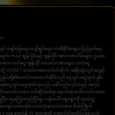
ts
် ဖျော်ဖြေရေး၊ ပျော်ရွှင်စရာ၊ ကာစီနိုဂိမ်းများ ပြည့်နှက်နေ
 Hi-Lo အွန်လိုင်းနှင့် အွန်လိုင်းအားကစားဂိမ်းများ၊ ဥပမာ၊
စား၊ လက်ဝှေ့ အွန်လိုင်းလောင်းကစားများ၊ လက်ဝှေ့
ို့
UFABET
လောင်းကစားဝက်ဘ်ဆိုက်၊ အနိမ့်ဆုံးသွင်းငွေနှင့်
န်ုပ်တို့၏လောင်းကစားဝဘ်ဆိုဒ်သည် ငွေသွင်း၊ငွေထုတ် နစ်၊
စနစ်ငွေသွင်း၊ငွေထုတ်ဟုလည်း ခေါ်သည်။ ၎င်းသည် အလုပ်
်လိုင်းလောင်းကစား ဝဘ်ဆိုဒ်တစ်ခု၊ နောက်ဆုံးပေါ်လောင်းကစား
ြီး၊ ငွေကြေးတည်ငြိမ်မှု၊ သန်းပေါင်းများစွာကို ထုတ်ယူ
10 နှစ်ကျော်သက်တမ်း၊ ဘောလုံးလောင်းကစား၊ စိတ်ကြိုက်
 2 တွဲမှ စတင်၍ 15 အတွဲအထိ အောက်ပါအတိုင်းဖြစ်သည်-