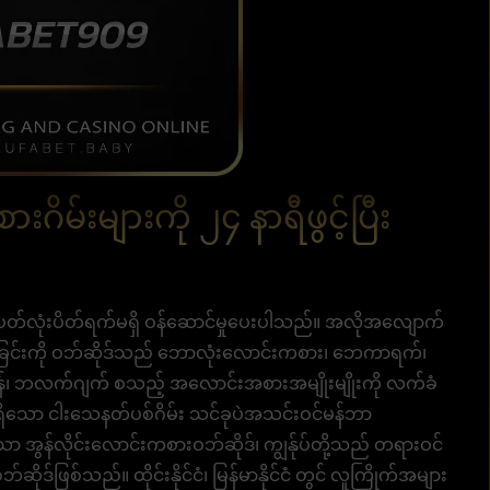
ဂိမ်းများကို ၂၄ နာရီဖွင့်ပြီး
တ်လုံးပိတ်ရက်မရှိ ဝန်ဆောင်မှုပေးပါသည်။ အလိုအလျောက်
ထုတ်ခြင်းကို ဝဘ်ဆိုဒ်သည် ဘောလုံးလောင်းကစား၊ ဘေကာရက်၊
်တန်၊ ဘလက်ဂျက် စသည့် အလောင်းအစားအမျိုးမျိုးကို လက်ခံ
းပါရှိသော ငါးသေနတ်ပစ်ဂိမ်း သင်ခုပဲအသင်းဝင်မန်ဘာ
ာ အွန်လိုင်းလောင်းကစားဝဘ်ဆိုဒ်၊ ကျွန်ုပ်တို့သည် တရားဝင်
ဘ်ဆိုဒ်ဖြစ်သည်။ ထိုင်းနိုင်ငံ၊ မြန်မာနိုင်ငံ တွင် လူကြိုက်အများ