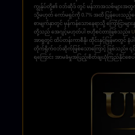
ကျွန်ုပ်တို့၏ ဝဘ်ဆိုဒ် တွင် မန်ဘာအသစ်များအတွက် ပ
သို့မဟုတ် ကော်မရှင်ကို 0.7% အထိ ပြန်ပေးသည့်စျေးန
စာမျက်နှာတွင် မှန်ကန်သောနေရာသို့ ကြော်ငြာများနှင
တို့သည် အေဂျင့်မဟုတ်ပါ ဗဟိုစင်တာဖြစ်သည်။
U
အာရှတွင် ထိပ်တန်းကာစီနို၊ ထိုင်းနှင့်မြန်မာတွင်
တိုက်ရိုက်ဝဘ်ဆိုက်ဖြစ်သောကြောင့် ဖြစ်သည်။
ရကြောင်း အာမခံမှုအပြည့်၊စိတ်ချယုံကြည်နိုင်စ