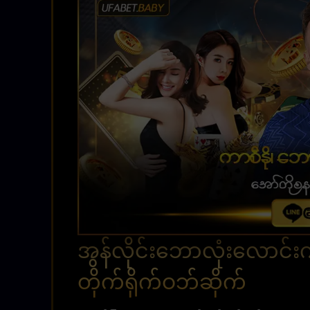
အွန်လိုင်းဘောလုံးလောင
တိုက်ရိုက်ဝဘ်ဆိုက်