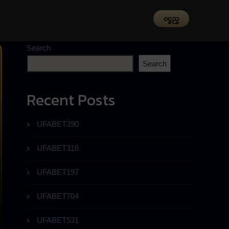
၀င္မည္
Search
Search
Recent Posts
UFABET390
UFABET316
UFABET197
UFABET704
UFABET531