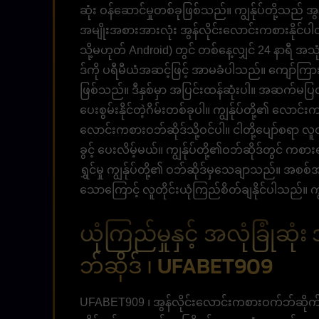
ဆုံး ဝန်ဆောင်မှုတစ်ခုဖြစ်သည်။ ကျွန်ုပ်တို့သည် 
အမျိုးအစားအားလုံး အွန်လိုင်းလောင်းကစားနိုင်ပါတယ
သို့မဟုတ် Android) တွင် တစ်နေ့လျှင် 24 နာရီ 
ဒ်ကို ပရီမီယံအဆင့်ဖြင့် အာမခံပါသည်။ ကျော်ကြာ
ဖြစ်သည်။ ဒီနှစ်မှာ အပြင်းထန်ဆုံးပါ။ အဆက်မပြတ်အ
ပေးစွမ်းနိုင်တဲ့ဂိမ်းတစ်ခုပါ။ ကျွန်ုပ်တို့၏ လောင
လောင်းကစားဝဘ်ဆိုဒ်သို့ဝင်ပါ။ ငါတို့ပျော်စရာ လူတိ
ခွင့် ပေးလိမ့်မယ်။ ကျွန်ုပ်တို့၏ဝဘ်ဆိုဒ်တွင် ကစား
ရွှင်မှု ကျွန်ုပ်တို့၏ ဝဘ်ဆိုဒ်မှသေချာသည်။ အစစ
သောကြောင့် လူတိုင်းယုံကြည်စိတ်ချနိုင်ပါသည်။ ကျ
ယုံကြည်မှုနှင့် အလုံခြုံဆု
ဘ်ဆိုဒ် ၊ UFABET909
UFABET909 ၊ အွန်လိုင်းလောင်းကစားဝက်ဘ်ဆိုက်