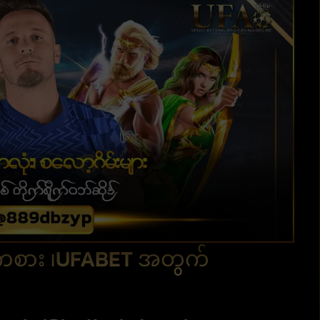
်းကစား ၊UFABET အတွက်