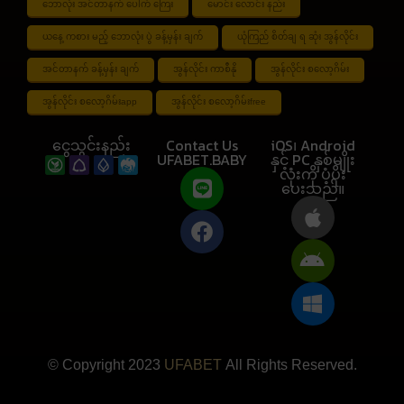
ဘောလုံး အင်တာနက် ပေါက် ကြေး
မောင်း လောင်း နည်း
ယနေ့ ကစား မည့် ဘောလုံး ပွဲ ခန့်မှန်း ချက်
ယုံကြည် စိတ်ချ ရ ဆုံး အွန်လိုင်း
အင်တာနက် ခန့်မှန်း ချက်
အွန်လိုင်း ကာစီနို
အွန်လိုင်း စလော့ဂိမ်း
အွန်လိုင်း စလော့ဂိမ်းapp
အွန်လိုင်း စလော့ဂိမ်းfree
ငွေသွင်းနည်း
Contact Us
iOS၊ Android
UFABET.BABY
နှင့် PC နှစ်မျိုး
လုံးကို ပံ့ပိုး
ပေးသည်။
© Copyright 2023
UFABET
All Rights Reserved.