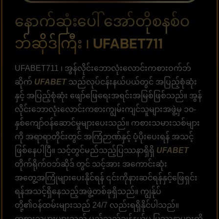
နောက်ဆုံးပေါ် အော်တိုစနစ်ဝ
ဘ်ဆိုဒ်ကြီး ၊ UFABET711
UFABET711 ၊ အွန်လိုင်းဘောလုံးလောင်းကစားဝက်ဘ်
ဆိုက်
UFABET
သည်လုပ်ငန်းနယ်ပယ်တွင် အပြည့်စုံဆုံး
နှင့် အပြည့်စုံဆုံး ဖျော်ဖြေရေးအရင်းအမြစ်ဖြစ်သည်။ အွန်
လိုင်းဘောလုံးလောင်းကစားကျွမ်းကျင်သူများအဖွဲ့မှ ၁၀-
နှစ်ကျော်ဝန်ဆောင်မှုများပေးသည်။ ကစားသမားသစ်များ
ကို အရာရာတိုင်းတွင် အကြံဉာဏ်နှင့် ပံ့ပိုးပေးရန် အသင့်
ဖြစ်နေပါပြီ။ သင့်တွင်မည်သည့်ပြဿနာရှိရှိ
UFABET
တိုက်ရိုက်ဝဘ်ဆိုဒ် တွင် သင့်အား အကောင်းဆုံး
အတွေ့အကြုံများပေးနိုင်ရန် ၎င်းကိုနားဆင်ရန်နှင့်ဖြေရှင်း
ရန်အသင့်ရှိနေသည့်အဖွဲ့တစ်ခုရှိသည်။ ကျွန်ုပ်
တို့၏ဝန်ထမ်းများသည် 24/7 လည်းရရှိနိုင်ပါသည်။
ကစားသမားများသည် မည်သည့်ချန်နယ်မှ ပြဿနာများကို