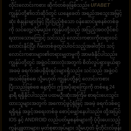
လိုင်းလောင်းကစား ဆိုက်တစ်ခုဖြစ်သည်။
UFABET
ကျွန်ုပ်တို့၏ဝဘ်ဆိုဒ်တွင် ယနေ့ခေတ် အရည်အသွေးအမြင့်
ဆုံး စံနှုန်းများဖြင့် ပြီးပြည့်စုံသော ဝန်ဆောင်မှုစနစ်တစ်ခု
ကို သင်တွေ့လိမ့်မည်။ ကျွန်ုပ်တို့သည် အပြည့်အဝလိုင်စင်
ရထားသောကြောင့် သင်သည် လောင်းကစားကိုတရားဝင်
လောင်းနိုင်ပြီး ဂိမ်းတစ်ခုတွင်ပါဝင်သည့်အခါတိုင်း သင့်
လောင်းကစားများ၏တရားမျှတမှုကို အာမခံနိုင်ပါသည်။
ကျွန်ုပ်တို့တွင် အဖွဲ့ဝင်အားလုံးအတွက် စိတ်လှုပ်ရှားဖွယ်ရာ
အခမဲ့ ခရက်ဒစ်ပရိုမိုးရှင်းများရှိသည်။ သင်သည် အဖွဲ့ဝင်
အသစ်ဖြစ်စေ သို့မဟုတ် ကျွန်ုပ်တို့နှင့် လောင်းကစား
ပြီးသည်ဖြစ်စေ နေ့တိုင်း ဤအပိုဆုကြေးကို တစ်နေ့ 24
နာရီ ရရှိနိုင်ပါသည်။ ပထမဦးဆုံးအကြိမ် စာရင်းပေးသွင်း
ထားသူများအတွက် အကောင့်ဖွင့်ရုံဖြင့် အခမဲ့ ခရက်ဒစ်ငွေ
ရရှိရန် အခွင့်အရေးတစ်ခု စောင့်မျှော်နေပါသည်။ ထို့အပြင်
IOS နှင့် ANDROID လည်ပတ်မှုစနစ်များကို ပံ့ပိုးပေးသည့်
ကွန်ပျူတာများ၊ မှတ်စုစာအုပ်များ သို့မဟုတ် မိုဘိုင်းလ်ဖုန်း