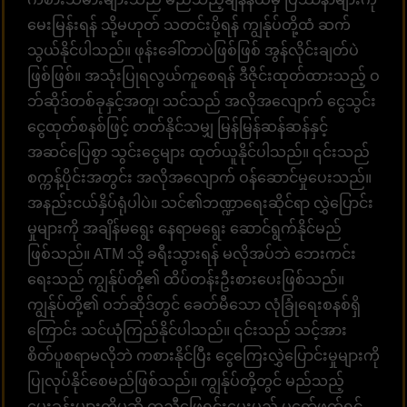
မေးမြန်းရန် သို့မဟုတ် သတင်းပို့ရန် ကျွန်ုပ်တို့ထံ ဆက်
သွယ်နိုင်ပါသည်။ ဖုန်းခေါ်တာပဲဖြစ်ဖြစ် အွန်လိုင်းချတ်ပဲ
ဖြစ်ဖြစ်။ အသုံးပြုရလွယ်ကူစေရန် ဒီဇိုင်းထုတ်ထားသည့် ဝ
ဘ်ဆိုဒ်တစ်ခုနှင့်အတူ၊ သင်သည် အလိုအလျောက် ငွေသွင်း
ငွေထုတ်စနစ်ဖြင့် တတ်နိုင်သမျှ မြန်မြန်ဆန်ဆန်နှင့်
အဆင်ပြေစွာ သွင်းငွေများ ထုတ်ယူနိုင်ပါသည်။ ၎င်းသည်
စက္ကန့်ပိုင်းအတွင်း အလိုအလျောက် ဝန်ဆောင်မှုပေးသည်။
အနည်းငယ်နှိပ်ရုံပါပဲ။ သင်၏ဘဏ္ဍာရေးဆိုင်ရာ လွှဲပြောင်း
မှုများကို အချိန်မရွေး နေရာမရွေး ဆောင်ရွက်နိုင်မည်
ဖြစ်သည်။ ATM သို့ ခရီးသွားရန် မလိုအပ်ဘဲ ဘေးကင်း
ရေးသည် ကျွန်ုပ်တို့၏ ထိပ်တန်းဦးစားပေးဖြစ်သည်။
ကျွန်ုပ်တို့၏ ဝဘ်ဆိုဒ်တွင် ခေတ်မီသော လုံခြုံရေးစနစ်ရှိ
ကြောင်း သင်ယုံကြည်နိုင်ပါသည်။ ၎င်းသည် သင့်အား
စိတ်ပူစရာမလိုဘဲ ကစားနိုင်ပြီး ငွေကြေးလွှဲပြောင်းမှုများကို
ပြုလုပ်နိုင်စေမည်ဖြစ်သည်။ ကျွန်ုပ်တို့တွင် မည်သည့်
မေးခွန်းများကိုမဆို ကူညီဖြေရှင်းပေးမည့် ပရော်ဖက်ရှင်