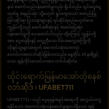
နယ် ဖောက်သည်ဝန်ဆောင်မှုလည်း ရှိပါသည်။ သွင်းငွေ/ငွေ
ထုတ်မှု အနည်းဆုံး သို့မဟုတ် ရှုပ်ထွေးသော အတည်ပြု
ခြင်းဆိုင်ရာ ပြဿနာများနှင့် ရင်ဆိုင်ရမည်မဟုတ်ပေ။
ကျွန်ုပ်တို့သည် ခေတ်အမီဆုံးနှင့် အဆင်ပြေဆုံး
ဝန်ဆောင်မှုကို ပေးဆောင်ပါသည်။ ထို့ကြောင့် ကျွန်ုပ်တို့
အား ငွေတန်ဖိုးနှင့် မတူညီသော ဂိမ်းအတွေ့အကြုံကို
လိုချင်သူများအတွက် အကောင်းဆုံးဘောလုံး
လောင်းကစားဝဘ်ဆိုဒ်ဖြစ်လာသည်။ နေ့တိုင်း 24 နာရီဖွင့်
သော အွန်လိုင်းလောင်းကစား ဝက်ဘ်ဆိုက်။
ထိုင်းရောက်မြန်မာအော်တိုစနစ်
ဝဘ်ဆိုဒ် ၊ UFABET711
UFABET711 ၊ သည် ငွေရရန်အခွင့်အရေးကို အလွယ်တကူ
ရနိုင်သော အကောင်းဆုံးဝန်ဆောင်မှုများပါရှိသော အွန်