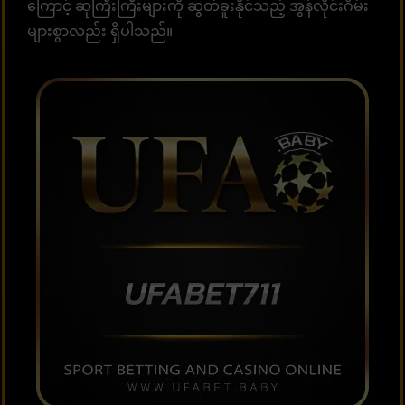
ကြောင့် ဆုကြီးကြီးများကို ဆွတ်ခူးနိုင်သည့် အွန်လိုင်းဂိမ်း
များစွာလည်း ရှိပါသည်။