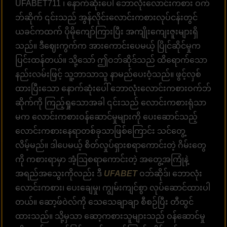
UFABET711 ၊ နောက်ဆုံးပေါ် ဘောလုံးလောင်းကစား ဝက်
ဘ်ဆိုက် ၎င်းသည် အွန်လိုင်းလောင်းကစားလုပ်ငန်းတွင်
ယခင်ကထက် ပိုမိုကျော်ကြားပြီး အကျိုးကျေးဇူးများရှိ
သည်။ ဒီဈေးကွက်က အားကောင်းပေမယ့် ပြိုင်ဆိုင်မှုက
ပြင်းထန်တယ်။ သို့သော် ဤဝဘ်ဆိုဒ်သည် ထိရောက်သော
နည်းလမ်းဖြင့် သူ့ဘာသာသူ နာမည်ပေးဝံ့သည်။ ဖွင့်လှစ်
ထားပြီးသော နောက်ဆုံးပေါ် ဘောလုံးလောင်းကစားဝက်ဘ်
ဆိုက်ကို ကြည့်ရှုသောအခါ ၎င်းသည် လောင်းကစားရုံသာ
မက လောင်းကစားဝန်ဆောင်မှုများကို ပေးဆောင်သည့်
လောင်းကစားနေရာတစ်ခုသာဖြစ်ကြောင်း သင်တွေ့
လိမ့်မည်။ ဒါပေမယ့် စိတ်လှုပ်ရှားစရာကောင်းတဲ့ ဂိမ်းတွေ
ကို ကစားရာမှာ အံ့သြစရာကောင်းတဲ့ အတွေ့အကြုံနဲ့
အရည်အသွေးကိုလည်း ဒီ
UFABET
ဝဘ်ဆိုဒ်၊ ဘောလုံး
လောင်းကစား၊ ပေးချေမှု၊ ကျွမ်းကျင်စွာ လုပ်ဆောင်ထားပါ
တယ်။ ဆော့ဖ်ဝဲလ်ကို သေသေချာချာ စီစဉ်ပြီး တီထွင်
ထားသည်။ သို့မှသာ ဆော့ကစားသူများသည် ဝန်ဆောင်မှု