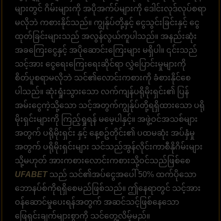
များတွင် ဂိမ်းများကို အပိုအက်ပ်များကို ဒေါင်းလုဒ်လုပ်စရာ
မလိုဘဲ ကစားနိုင်သည်။ ကျွန်ုပ်တို့နှင့် ငွေသွင်းခြင်းနှင့် ငွေ
ထုတ်ခြင်းများသည် အလွန်လွယ်ကူပါသည်။ အနည်းဆုံး
အခကြေးငွေနှင့် အပိုဆောင်းကြေးများ မရှိပါ။ ၎င်းသည်
သင့်အား ငွေရေးကြေးရေးဆိုင်ရာ လွှဲပြောင်းမှုများကို
စိတ်ပူစရာမလိုဘဲ သင်၏လောင်းကစားကို ခံစားနိုင်စေ
ပါသည်။ ဆုံးရှုံးသွားသော လက်ကျန်ပရိုမိုးရှင်း၏ ပြန်
အမ်းငွေကဲ့သို့သော သင့်အတွက်ကျွန်ုပ်တို့ရရှိထားသော ပရို
မိုးရှင်းများကို ကြည့်ရှုရန် မမေ့ပါနှင့်။ အဖွဲ့ဝင်အသစ်များ
အတွက် ပရိုမိုးရှင်း နှင့် နေ့စဥ်တိုင်း၏ ပထမဆုံး အပ်နှံမှု
အတွက် ပရိုမိုးရှင်းများ သင်သည်အွန်လိုင်းကာစီနိုဂိမ်းများ
သို့မဟုတ် အားကစားလောင်းကစားသို့ဝင်သည်ဖြစ်စေ
UFABET
သည် သင်၏အပ်ငွေအပေါ် 50% ထက်ပိုသော
ဘောနပ်စ်ကိုရရှိစေမည်ဖြစ်သည်။ ဤနေရာတွင် သင့်အား
ဝန်ဆောင်မှုပေးရန်အတွက် အဆင်သင့်ဖြစ်နေသော
ဖြေရှင်းချက်များစွာကို သင်တွေ့လိမ့်မည်။