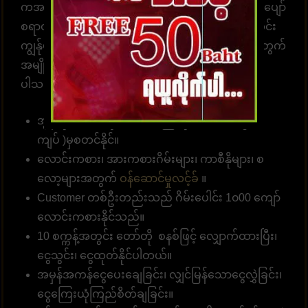
ကအမြဲ စောင့်ဆိုင်းနေပါတယ်။ အွန်လောင်းကစားဂိမ်းပျော်
စရာတွင်ပါဝင်ဆင်နွဲပါ။ကျွန်ုပ်တို့သည် အောက်ပါအတိုင်း
ကျွန်ုပ်တို့၏ဝဘ်ဆိုဒ်မှာ ကစားရန် ဆုံးဖြတ်ရန် သင့်အတွက်
အမျိုးမျိုးသော အကျိုးကျေးဇူးများကို စုစည်းထား
ပါသည်။
အွန်လိုင်းဘောလုံးလောင်းကြေကိုး 10 ဘတ် (၅၀၀
ကျပ် )မှစတင်နိုင်။
လောင်းကစား၊ အားကစားဂိမ်းများ၊ ကာစီနိုများ၊ စ
လော့များအတွက်
ဝန်ဆောင်မှုလင့်ခ်
။
Customer တစ်ဦးတည်းသည် ဂိမ်းပေါင်း 1၀00 ကျော်
လောင်းကစားနိုင်သည်။
10 စက္ကန့်အတွင်း တော်တို စနစ်ဖြင့် လျှောက်ထားပြီး၊
ငွေသွင်း၊ ငွေထုတ်နိုင်ပါတယ်။
အမှန်အကန်ငွေပေးချေခြင်း၊ လျှင်မြန်သောငွေလွှဲခြင်း၊
ငွေကြေးယုံကြည်စိတ်ချခြင်း။