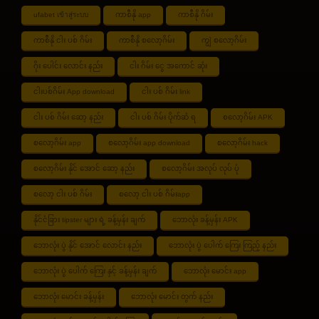
ufabet เข้าสู่ระบบ
ကာစီနို app
ကာစီနို ဂိမ်း
ကာစီနို ငါး ပစ် ဂိမ်း
ကာစီနို စလော့ဂိမ်း
ကျွဲ စလော့ဂိမ်း
ဂိုး ပေါင်း လောင်း နည်း
ငါး ဂိမ်း ငွေ အကောင် ဆုံး
ငါးပစ်ဂိမ်း App download
ငါး ပစ် ဂိမ်း link
ငါး ပစ် ဂိမ်း ဆော့ နည်း
ငါး ပစ် ဂိမ်း ပိုက်ဆံ ရ
စလော့ဂိမ်း APK
စလော့ဂိမ်း app
စလော့ဂိမ်း app download
စလော့ဂိမ်း hack
စလော့ဂိမ်း နိုင် အောင် ဆော့ နည်း
စလော့ဂိမ်း အလုပ် လုပ် ပုံ
စလော့ ငါး ပစ် ဂိမ်း
စလော့ ငါး ပစ် ဂိမ်းapp
နိုင်ငံခြား tipster များ ရဲ့ ခန့်မှန်း ချက်
ဘောလုံး ခန့်မှန်း APK
ဘောလုံး ပွဲ နိုင် အောင် လောင်း နည်း
ဘောလုံး ပွဲ ပေါက် ကြေး ကြည့် နည်း
ဘောလုံး ပွဲ ပေါက် ကြေး နှင့် ခန့်မှန်း ချက်
ဘောလုံး မောင်း app
ဘောလုံး မောင်း ခန့်မှန်း
ဘောလုံး မောင်း တွက် နည်း