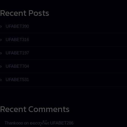
Recent Posts
UFABET390
UFABET316
UFABET197
UFABET704
UFABET531
Recent Comments
Thankooo
on
စလော့ဂိမ်း UFABET286