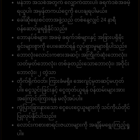
မန်ဘာ အသစ်အတွက် လျှောက်ထားပါ၊ ခရက်ဒစ်အခမဲ့
ရယူပါ၊ အမှန်တကယ်ငွေကို ပေးချရပါမယ်။
ခေါ်ဆိုရေးစင်တာအဖွဲ့သည် တစ်နေ့လျှင် 24 နာရီ
ဝန်ဆောင်မှုရရှိနိုင်သည်။
ဘောနပ်စ်များ၊ အခမဲ့ ခရက်ဒစ်များနှင့် အခြားပရိုမိုး
ရှင်းများစွာကို ပေးဆောင်ရန် လှုပ်ရှားမှုများရှိပါသည်။
ဘောလုံးလောင်းကစားအဆင့်၊ အကြိုက်ဆုံးဘောလုံး၊
သတ်မှတ်ဘောလုံး၊ တစ်ခုတည်းသောဘောလုံး၊ အဝိုင်း
ဘောလုံး၊ ၂ တွဲသာ
တိုက်ရိုက်ဝဘ်၊ ကြားခံမရှိ။ အေးဂျင့်မှတဆင့်မဟုတ်
ပါ။ ငွေသွင်းခြင်းနှင့် ငွေထုတ်ယူရန် ဝန်ထမ်းများအား
အကြောင်းကြားရန် မလိုအပ်ပါ။
ကွဲပြားခြားနားသော ငွေပေးငွေယူများကို သင်ကိုယ်တိုင်
ပြုလုပ်နိုင်ပါသည်။
လောင်းကစားစာရင်းဇယားများကို အချိန်မရွေးကြည့်ရှု
ပါ။