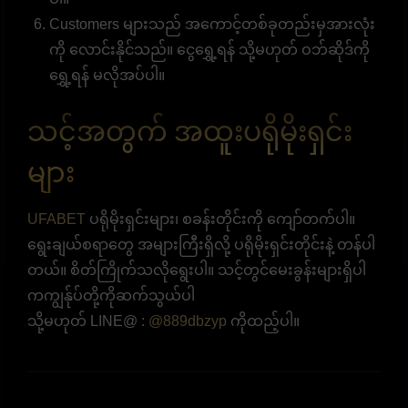
Customers များသည် အကောင့်တစ်ခုတည်းမှအားလုံး
ကို လောင်းနိုင်သည်။ ငွေရွှေ့ရန် သို့မဟုတ် ဝဘ်ဆိုဒ်ကို
ရွှေ့ရန် မလိုအပ်ပါ။
သင့်အတွက် အထူးပရိုမိုးရှင်း
များ
UFABET
ပရိုမိုးရှင်းများ၊ စခန်းတိုင်းကို ကျော်တက်ပါ။
ရွေးချယ်စရာတွေ အများကြီးရှိလို့ ပရိုမိုးရှင်းတိုင်းနဲ့ တန်ပါ
တယ်။ စိတ်ကြိုက်သလိုရွေးပါ။ သင့်တွင်မေးခွန်းများရှိပါ
ကကျွန်ုပ်တို့ကိုဆက်သွယ်ပါ
သို့မဟုတ် LINE@ :
@889dbzyp
ကိုထည့်ပါ။