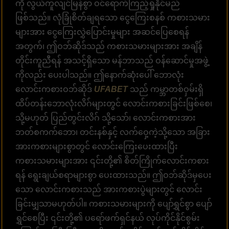
ကို လွယ်ကူလျင်မြန်စွာ ဝင်ရောက်ကြည့်ရှုနိုင်မည်
ဖြစ်သည်။ လုံခြုံစိတ်ချရသော ငွေကြေးစနစ် ကစားသမား
များအား ငွေကြေးလွှဲပြောင်းမှုများ အဆင်ပြေစေရန်
အတွက်၊ ဤဝဘ်ဆိုဒ်သည် ကစားသမားများအား အချိန်
တိုင်းကူညီရန် အသင့်ရှိသော မန်ဘာသည် ဝန်ဆောင်မှုအဖွဲ့
ကိုလည်း ပေးပါသည်။ ဤနောက်ဆုံးပေါ် ဘောလုံး
လောင်းကစားဝဘ်ဆိုဒ်
UFABET
သည် ကမ္ဘာတစ်ဝှမ်းရှိ
ထိပ်တန်းဘောလုံးလိဂ်များတွင် လောင်းကစားခြင်းဖြစ်စေ၊
သို့မဟုတ် ပြည်တွင်းလိဂ် သို့သော်၊ လောင်းကစားအား
ဘတ်စကက်ဘော၊ တင်းနစ်နှင့် လက်ဝှေ့ကဲ့သို့သော အခြား
အားကစားများစွာတွင် လောင်းကြေးပေးထားပြီး
ကစားသမားများအား ၎င်းတို့၏ စိတ်ကြိုက်လောင်းကစား
ရန် ရွေးချယ်စရာများစွာ ပေးထားသည်။ ဤဝဘ်ဆိုဒ်မှပေး
သော လောင်းကစားသည် အားကစားပွဲများတွင် လောင်း
ခြင်းမျှသာမဟုတ်ပါ။ ကစားသမားများကို ပျော်ရွှင်စွာ ပျော်
ရွှင်စေပြီး ၎င်းတို့၏ ပရော်ဖက်ရှင်နယ် လုပ်ကိုင်နိုင်စွမ်း