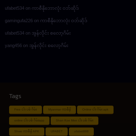
ufabet534
on
ကာစီနိုဘောလုံး ဝဘ်ဆိုဒ်
gamingufa226
on
ကာစီနိုဘောလုံး ဝဘ်ဆိုဒ်
ufabet534
on
အွန်လိုင်း စလော့ဂိမ်း
yang456
on
အွန်လိုင်း စလော့ဂိမ်း
Tags
Free ငါး ပစ် ဂိမ်း
Myanmar ကာစီနို
Online ငါး ဂိမ်း apk
online ငါး ပစ် ဂိမ်းapp
Shan Koe Mee ငါး ပစ် ဂိမ်း
Shwe ကာစီနို APK
UFABET
ufabet888