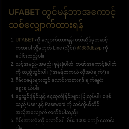
UFABET တွင်မန်ဘာအကောင့်
သစ်လျှောက်ထားရန်
UFABET
ကို လျှောက်ထားရန်၊ ဝဘ်ဆိုဒ်မှတဆင့်
ကစားပါ သို့မဟုတ် Line (လိုင်း)
@889dbzyp
ကို
ပေါင်းထည့်ပါ။
သင့်အမည်-အမည်၊ ဖုန်းနံပါတ်၊ ဘဏ်အကောင့်နံပါတ်
ကို ထည့်သွင်းပါ။ (*အမှန်တကယ် လိုအပ်ချက်*) ။
ဂိမ်းစခန်းများတွင် လောင်းကစားရန် ချက်ချင်း
ရွေးချယ်ပါ။
ငွေသွင်းခြင်းနှင့် ငွေထုတ်ခြင်းများ ပြုလုပ်ပါ။ စနစ်
သည် User နှင့် Password ကို သင်ကိုယ်တိုင်
အလိုအလျောက် လက်ခံပါသည်။
ဂိမ်းအားလုံးကို လောင်းပါ၊ ဂိမ်း 1000 ကျော် လောင်း
ပါ။