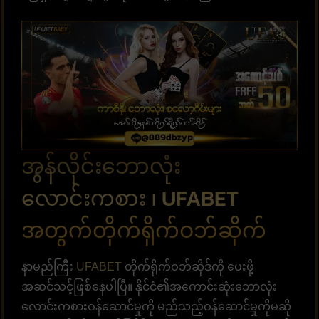
အွန်လိုင်းဘောလုံး
လောင်းကစား ၊ UFABET
အတွက်တိုက်ရိုက်ဝဘ်ဆိုက်
နာမည်ကြီး
UFABET
တိုက်ရိုက်ဝဘ်ဆိုဒ်ကို ပေးဖို့
အဆင်သင့်ဖြစ်နေပါပြီ။ နိုင်ငံ၏အကောင်းဆုံးဘောလုံး
လောင်းကစားဝန်ဆောင်မှုကို မည်သည့်ဝန်ဆောင်မှုကိုမဆို