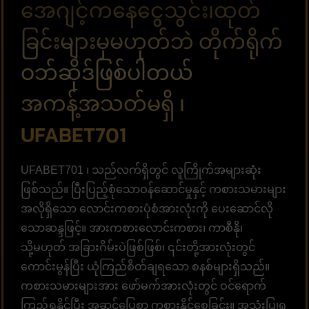
အေဂျင့်ကနေငွေသွင်း၊ထုတ်
ခြင်းများမှမဟုတ်ဘဲ တိုက်ရိုက်
ဝဘ်ဆိုဒ်ဖြစ်ပါတယ်
အကန့်အသတ်မရှိ ၊
UFABET701
UFABET701 ၊ သည်လက်ရှိတွင် လူကြိုက်အများဆုံး
ဖြစ်သည်။ ပြီးပြည့်စုံသောဝန်ဆောင်မှုနှင့် ကစားသမားများ
အလိုရှိသော လောင်းကစားပုံစံအားလုံးကို ပေးဆောင်လို
သောဆန္ဒဖြင့်။ အားကစားလောင်းကစား၊ ကာစီနို၊
သို့မဟုတ် အခြားဂိမ်းပဲဖြစ်ဖြစ်၊ ၎င်းတို့အားလုံးတွင်
ကောင်းမွန်ပြီး ယုံကြည်စိတ်ချရသော စနစ်များရှိသည်။
ကစားသမားများအား ဖော်မက်အားလုံးတွင် ဝင်ရောက်
ကြည့်ရှုနိုင်ပြီး အဆင်ပြေစွာ ကစားနိုင်စေခြင်း။ အသုံးပြုရ