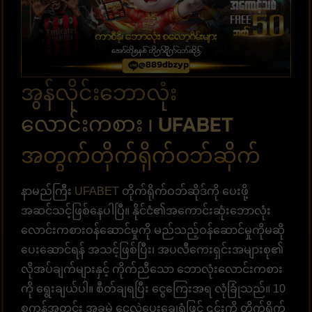
အွန်လိုင်းဘောလုံး
လောင်းကစား ၊ UFABET
အတွက်တိုက်ရိုက်ဝဘ်ဆိုက်
နာမည်ကြီး
UFABET
တိုက်ရိုက်ဝဘ်ဆိုဒ်ကို ပေးဖို့
အဆင်သင့်ဖြစ်နေပါပြီ။ နိုင်ငံ၏အကောင်းဆုံးဘောလုံး
လောင်းကစားဝန်ဆောင်မှုကို မည်သည့်ဝန်ဆောင်မှုကိုမဆို
ပေးဆောင်ရန် အသင့်ဖြစ်ပြီး၊ အပလီကေးရှင်းအများစု၏
လိုအပ်ချက်များနှင့် ကိုက်ညီသော ဘောလုံးလောင်းကစား
ကို ရွေးချယ်ပါ။ စီတ်ချရပြီး ငွေကြေးအရ လုံခြုံသည်။ 10
စက္ကန့်အတွင်း အခမဲ့ ငွေလွှဲပေးချေရုံဖြင့် ၎င်းကို တိုက်ရိုက်