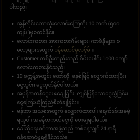
ပါသည်။
အွန်လိုင်းဘောလုံးလောင်းကြေကိုး 10 ဘတ် (၅၀၀
ကျပ် )မှစတင်နိုင်။
လောင်းကစား၊ အားကစားဂိမ်းများ၊ ကာစီနိုများ၊ စ
လော့များအတွက်
ဝန်ဆောင်မှုလင့်ခ်
။
Customer တစ်ဦးတည်းသည် ဂိမ်းပေါင်း 1၀00 ကျော်
လောင်းကစားနိုင်သည်။
10 စက္ကန့်အတွင်း တော်တို စနစ်ဖြင့် လျှောက်ထားပြီး၊
ငွေသွင်း၊ ငွေထုတ်နိုင်ပါတယ်။
အမှန်အကန်ငွေပေးချေခြင်း၊ လျှင်မြန်သောငွေလွှဲခြင်း၊
ငွေကြေးယုံကြည်စိတ်ချခြင်း။
မန်ဘာ အသစ်အတွက် လျှောက်ထားပါ၊ ခရက်ဒစ်အခမဲ့
ရယူပါ၊ အမှန်တကယ်ငွေကို ပေးချရပါမယ်။
ခေါ်ဆိုရေးစင်တာအဖွဲ့သည် တစ်နေ့လျှင် 24 နာရီ
ဝန်ဆောင်မှုရရှိနိုင်သည်။