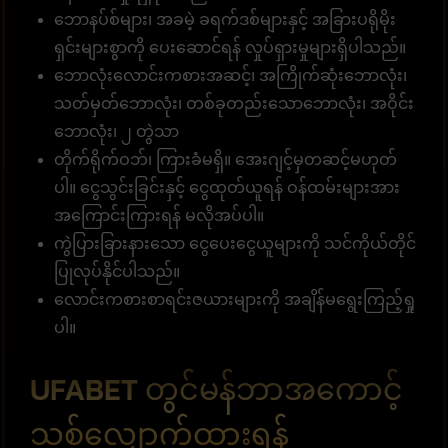
ဘောနပ်စ်များ၊ အခမဲ့ ခရက်ဒစ်များနှင့် အခြားပရိုမိုး
ရှင်းများစွာကို ပေးဆောင်ရန် လှုပ်ရှားမှုများရှိပါသည်။
ဘောလုံးလောင်းကစားအဆင့်၊ အကြိုက်ဆုံးဘောလုံး၊
သတ်မှတ်ဘောလုံး၊ တစ်ခုတည်းသောဘောလုံး၊ အဝိုင်း
ဘောလုံး၊ ၂ တွဲသာ
တိုက်ရိုက်ဝဘ်၊ ကြားခံမရှိ။ အေးဂျင့်မှတဆင့်မဟုတ်
ပါ။ ငွေသွင်းခြင်းနှင့် ငွေထုတ်ယူရန် ဝန်ထမ်းများအား
အကြောင်းကြားရန် မလိုအပ်ပါ။
ကွဲပြားခြားနားသော ငွေပေးငွေယူများကို သင်ကိုယ်တိုင်
ပြုလုပ်နိုင်ပါသည်။
လောင်းကစားစာရင်းဇယားများကို အချိန်မရွေးကြည့်ရှု
ပါ။
UFABET တွင်မန်ဘာအကောင့်
သစ်လျှောက်ထားရန်