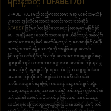
များနဲ့အတူ ၊ UFABET701
UFABET701 ၊ မည်သည့်ကစားသမားမဆို ယခင်ကမသိခဲ့
ဖူးသော အွန်လိုင်းဘောလုံးလောင်းကစားဝဘ်ဆိုဒ်
UFABET
ဖြင့်မရပ်တန့်နိုင်သောရေပန်းစားမှုမှာ မဖြစ်နိုင်
ပေ။ အချိန်မရွေး လောင်းကစားရွေးချယ်နိုင်သည့် အွန်လိုင်း
လောင်းကစားစနစ်၏ ခေတ်မီမှုသည် ဥပမာအားဖြင့် ပွဲချိန်
အကန့်အသတ်မရှိ ဘောလုံးကို အချိန်မရွေး လောင်း
နိုင်သည်။ ဝဘ်ဆိုဒ်တွင်လည်း လောင်းကစားရွေးချယ်စရာ
များစွာရှိသည်။ ကစားသမားများအား လောင်းကြေးမည်မျှ
ပေးသည်ကို ရွေးချယ်ပြီး စဉ်ဆက်မပြတ် ပျော်ရွှင်ပါစေ။
လောင်းကြေးတိုင်းကို မပျင်းဘဲ ကစားနိုင်ပါတယ်။
အလိုအလျောက်စနစ်ဖြင့် ကစားရန် ကန့်သတ်ချက်မရှိပါ။
အဆင့်အနည်းငယ်မျှသာ အကယ်၍ သင်သည် ကျွန်ုပ်တို့၏
ဝဘ်ဆိုဒ်၏ အစိတ်အပိုင်းတစ်ခု ဖြစ်လာပါက၊ ၎င်းသည်
ခေတ်ရေစီးကြောင်းရှာဖွေသူဖြစ်ခြင်း၏ အဓိပ္ပါယ်ကို သင်