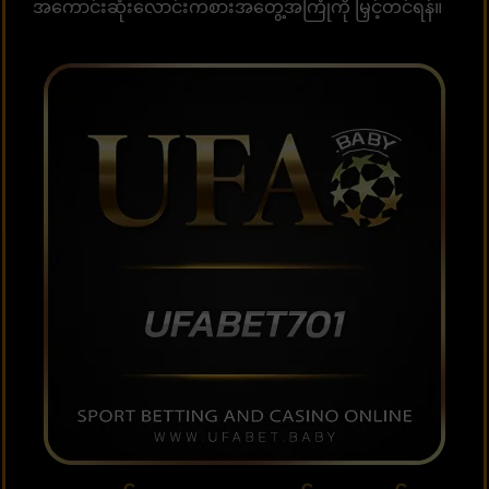
အကောင်းဆုံးလောင်းကစားအတွေ့အကြုံကို မြှင့်တင်ရန်။