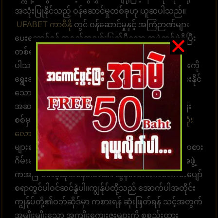
အသုံးပြုနိုင်သည့် ဝန်ဆောင်မှုတစ်ခုဟု ယူဆပါသည်။
UFABET ကာစီနို
တွင် ဝန်ဆောင်မှုနှင့် အကြံဉာဏ်များ
ပေးဆောင်ရန် အရည်အချင်းပြည့်မီသော အဖွဲ့တစ်ဖွဲ့ရှိပြီး
တစ်ရက်လျှင် 24 နာရီ အကြံဉာဏ်များ ပေးဆောင်နိုင်
ပါသည်။ အကောင့်ထဲဝင်လာပြီး လောင်းကစားဂိမ်းများကို
ရွေးချယ်ကစားပါ။ အချိန်နှင့်တစ်ပြေးညီ လောင်းကစားနိုင်
သော စနစ်ဖြစ်ပါတယ်။ အလောင်းအစားရွေးချယ်ရန်
အဆင်သင့်ဖြစ်နေပါပြီ။ ထိထိရောက်ရောက် မြန်ဆန်ပြီး
စစ်မှန်သော ပေးချေမှုများ၊ နံပါတ် 1 တိုက်ရိုက်
ဘောလုံး
လောင်းကစားဝက်ဘ်ဆိုက်
UFABET သည် လူအ
များ၏နှလုံးသားကို အနိုင်ယူသည်။ အွန်လိုင်းလောင်းကစား
ဂိမ်းများကို အချိန်မရွေးကစားရန် ဝန်ဆောင်မှုပေးတဲ့အဖွဲ့
ကအမြဲ စောင့်ဆိုင်းနေပါတယ်။ အွန်လောင်းကစားဂိမ်းပျော်
စရာတွင်ပါဝင်ဆင်နွဲပါ။ကျွန်ုပ်တို့သည် အောက်ပါအတိုင်း
ကျွန်ုပ်တို့၏ဝဘ်ဆိုဒ်မှာ ကစားရန် ဆုံးဖြတ်ရန် သင့်အတွက်
အမျိုးမျိုးသော အကျိုးကျေးဇူးများကို စုစည်းထား