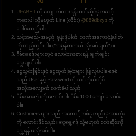
UFABET
ကို လျှောက်ထားရန်၊ ဝဘ်ဆိုဒ်မှတဆင့်
ကစားပါ သို့မဟုတ် Line (လိုင်း)
@889dbzyp
ကို
ပေါင်းထည့်ပါ။
သင့်အမည်-အမည်၊ ဖုန်းနံပါတ်၊ ဘဏ်အကောင့်နံပါတ်
ကို ထည့်သွင်းပါ။ (*အမှန်တကယ် လိုအပ်ချက်*) ။
ဂိမ်းစခန်းများတွင် လောင်းကစားရန် ချက်ချင်း
ရွေးချယ်ပါ။
ငွေသွင်းခြင်းနှင့် ငွေထုတ်ခြင်းများ ပြုလုပ်ပါ။ စနစ်
သည် User နှင့် Password ကို သင်ကိုယ်တိုင်
အလိုအလျောက် လက်ခံပါသည်။
ဂိမ်းအားလုံးကို လောင်းပါ၊ ဂိမ်း 1000 ကျော် လောင်း
ပါ။
Customers များသည် အကောင့်တစ်ခုတည်းမှအားလုံး
ကို လောင်းနိုင်သည်။ ငွေရွှေ့ရန် သို့မဟုတ် ဝဘ်ဆိုဒ်ကို
ရွှေ့ရန် မလိုအပ်ပါ။