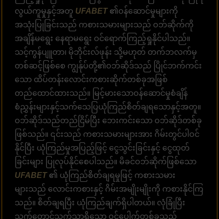
လွယ်ကူမှုနှင့်အတူ
UFABET
၏ဝန်ဆောင်မှုများကို
အသုံးပြုခြင်းသည် ကစားသမားများသည် ဝဘ်ဆိုက်ကို
အချိန်မရွေး နေရာမရွေး ဝင်ရောက်ကြည့်ရှုနိုင်ပါသည်။
သင့်ကွန်ပျူတာ၊ မိုဘိုင်းလ်ဖုန်း သို့မဟုတ် တက်ဘလက်မှ
တစ်ဆင့်ဖြစ်စေ ကျွန်ုပ်တို့၏ဝဘ်ဆိုဒ်သည် ပြိုင်ဘက်ကင်း
သော ထိပ်တန်းလောင်းကစားဆိုက်တစ်ခုအဖြစ်
တည်ထောင်ထားသည်။ မြင့်မားသောဝန်ဆောင်မှုစံချိန်
စံညွှန်းများနှင့်သက်သေပြယုံကြည်စိတ်ချရသောနှင့်အတူ။
ဝဘ်ဆိုဒ်သည်တည်ငြိမ်ပြီး ဘေးကင်းသော ဝဘ်ဆိုဒ်တစ်ခု
ဖြစ်သည်။ ၎င်းသည် ကစားသမားများအား ဂိမ်းတွင်ပါဝင်
နိုင်ပြီး ယုံကြည်မှုအပြည့်ဖြင့် ငွေသွင်းခြင်းနှင့် ငွေထုတ်
ခြင်းများ ပြုလုပ်နိုင်စေပါသည်။ မိခင်ဝဘ်ဆိုက်ဖြစ်သော
UFABET
၏ ယုံကြည်စိတ်ချရမှုဖြင့် ကစားသမား
များသည် လောင်းကစားနှင့် ဂိမ်းအမျိုးမျိုးကို ကစားနိုင်ကြ
သည်။ စိတ်ချရပြီး ယုံကြည်ချက်ရှိပါတယ်။ လုံခြုံပြီး
သက်တောင့်သက်သာရှိသော ဝင်ပေါက်တစ်ခုသည်