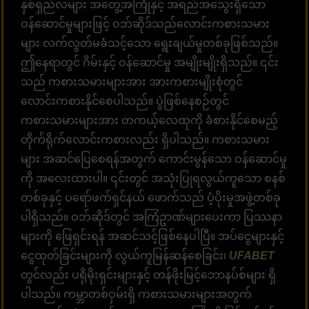
နှစ်ရှည်လများ အတွေ့အကြုံနှင့် အရည်အသွေးရှိသော
ဝန်ဆောင်မှုများဖြင့် ဝဘ်ဆိုဒ်သည်လောင်းကစားသမား
များ လက်လွတ်မခံသင့်သော ရွေးချယ်မှုတစ်ခုဖြစ်သည်။
ဤနေရာတွင် ဂိမ်းနှင့် ဝန်ဆောင်မှု အမျိုးမျိုးရှိသည်။ ၎င်း
သည် ကစားသမားများအား အားကစားမျိုးစုံတွင်
လောင်းကစားနိုင်စေပါသည်။ ပွဲဖြစ်နေစဉ်တွင်
ကစားသမားများအား တကယ့်လေထုကို ခံစားနိုင်စေမည့်
တိုက်ရိုက်လောင်းကစားလည်း ရှိပါသည်။ ကစားသမား
များ အဆင်ပြေစေရန်အတွက် ကောင်းမွန်သော ဝန်ဆောင်မှု
ကို အလေးထားပါ။ ၎င်းတွင် အသုံးပြုရလွယ်ကူသော စနစ်
တစ်ခုနှင့် ပရော်ဖက်ရှင်နယ် ဖောက်သည် ပံ့ပိုးမှုအဖွဲ့တစ်ခု
ပါရှိသည်။ ဝဘ်ဆိုဒ်တွင် အကြံဥာဏ်များပေးကာ ပြဿနာ
များကို ဖြေရှင်းရန် အဆင်သင့်ဖြစ်နေပါပြီ။ အပ်ငွေများနှင့်
ငွေထုတ်ခြင်းများကို လွယ်ကူမြန်ဆန်စေခြင်း၊
UFABET
တွင်လည်း ပရိုမိုးရှင်းများနှင့် တန်ဖိုးမြင့်ဘောနပ်စ်များ ရှိ
ပါသည်။ ကမ္ဘာတစ်ဝှမ်းရှိ ကစားသမားများအတွက်