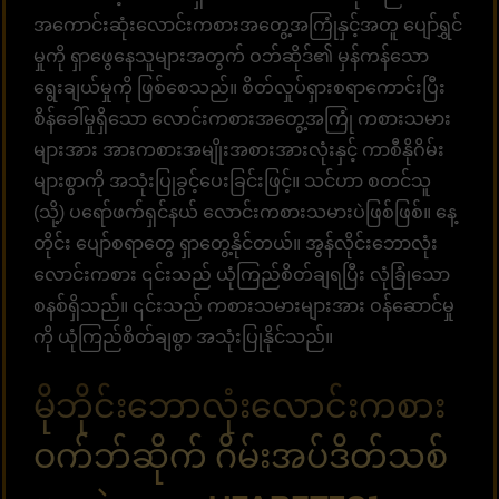
အကောင်းဆုံးလောင်းကစားအတွေ့အကြုံနှင့်အတူ ပျော်ရွှင်
မှုကို ရှာဖွေနေသူများအတွက် ဝဘ်ဆိုဒ်၏ မှန်ကန်သော
ရွေးချယ်မှုကို ဖြစ်စေသည်။ စိတ်လှုပ်ရှားစရာကောင်းပြီး
စိန်ခေါ်မှုရှိသော လောင်းကစားအတွေ့အကြုံ ကစားသမား
များအား အားကစားအမျိုးအစားအားလုံးနှင့် ကာစီနိုဂိမ်း
များစွာကို အသုံးပြုခွင့်ပေးခြင်းဖြင့်။ သင်ဟာ စတင်သူ
(သို့) ပရော်ဖက်ရှင်နယ် လောင်းကစားသမားပဲဖြစ်ဖြစ်။ နေ့
တိုင်း ပျော်စရာတွေ ရှာတွေ့နိုင်တယ်။ အွန်လိုင်းဘောလုံး
လောင်းကစား ၎င်းသည် ယုံကြည်စိတ်ချရပြီး လုံခြုံသော
စနစ်ရှိသည်။ ၎င်းသည် ကစားသမားများအား ဝန်ဆောင်မှု
ကို ယုံကြည်စိတ်ချစွာ အသုံးပြုနိုင်သည်။
မိုဘိုင်းဘောလုံးလောင်းကစား
ဝက်ဘ်ဆိုက် ဂိမ်းအပ်ဒိတ်သစ်