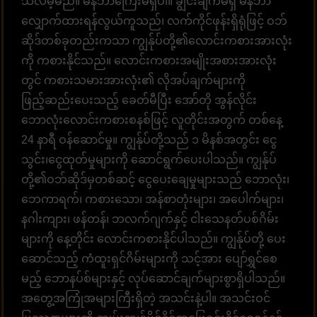
သိလိမ့်မည်။ မန်ဘာကြေးမရှိပါ။ ချွင်းချက်မရှိ မန်ဘာ
လျှောက်ထားရန်လွယ်ကူသည်၊ လက်ကိုင်ဖုန်းရှိရုံဖြင့် ဝဘ်
ဆိုဒ်တစ်ခုတည်းကသာ ကျွန်ုပ်တို့၏လောင်းကစားအားလုံး
ကို ကစားနိုင်သည်။ လောင်းကစားအမျိုးအစားအားလုံး
တွင် ကစားသမားအားလုံး၏ လိုအပ်ချက်များကို
ဖြည့်ဆည်းပေးသည့် ခေတ်မီပြီး အော်တို အွန်လိုင်း
ဘောလုံးလောင်းကစားစနစ်ဖြင့် လူတိုင်းအတွက် တစ်နေ့
24 နာရီ ဝန်ဆောင်မှု။ ကျွန်ုပ်တို့သည် ၁ မိနစ်အတွင်း ငွေ
သွင်း၊ငွေထုတ်မှုများကို ဆောင်ရွက်ပေးပါသည်။ ကျွန်ုပ်
တို့၏ဝဘ်ဆိုဒ်မှတစ်ဆင့် ငွေပေးချေမှုများသည် ဘောလုံး၊
ဘေကာရက်၊ ကစားသော၊ အန်စာတုံးများ၊ အပေါက်များ၊
နဂါးကျား၊ ဖန်တန်၊ ဘလက်ဂျက်နှင့် ငါးသေနတ်ပစ်ဂိမ်း
များကို နေ့တိုင်း လောင်းကစားနိုင်ပါသည်။ ကျွန်ုပ်တို့ ပေး
ဆောင်သည့် ကံထူးရှင်ဂိမ်းများကို သင့်အား ပျော်ရွှင်စေ
မည့် ဘောနပ်စ်များနှင့် လုပ်ဆောင်ချက်များစွာရှိပါသည်။
အတွေ့အကြုံအများကြီးရှိတဲ့ အသင်းနဲ့ပါ။ အသင်းဝင်