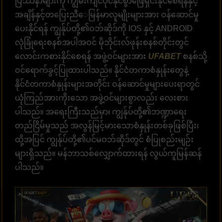
ပြဿနာများကို ကျွမ်းကျင်ပိုင်နိုင်စွာဖြေရှင်းနိုင်စေရန်နှင့်
အချိန်နှင့်တပြေးညီေမြန်မာလူမျိုးများအား ဝန်ဆောင်မှု
ပေးနိုင်ရန် ကျွန်ုပ်တို့၏ဝဘ်ဆိုဒ်ကို IOS နှင့် ANDROID
လုံခြုံရေးစနစ်အပါအဝင် မိုဘိုင်းလ်ဖုန်းစနစ်တိုင်းတွင်
လောင်းကစားနိုင်စေရန် အဖွဲ့ဝင်များအား
UFABET
စနစ်သို့
ဝင်ရောက်ခွင့်ပြုထားပါသည်။ နိုင်ငံတကာစံနှုန်းတွေနဲ့
နိုင်ငံတကာစံနှုန်းများအတိုင်း ဝန်ဆောင်မှုများပေးရာတွင်
ယုံကြည်အားကိုးသော အဖွဲ့ဝင်များစွာလည်း လေးစား
ပါသည်။ အရေးကြီးသည်မှာ၊ ကျွန်ုပ်တို့၏ဘဏ္ဍာရေး
တည်ငြိမ်မှုသည် အလွန်မြင့်မားသောစံနှုန်းတစ်ခုဖြစ်ပြီး၊
ထို့အပြင် ကျွန်ုပ်တို့၏ပင်မဝဘ်ဆိုဒ်တွင် စံပြုစည်းမျဉ်း
များရှိသည်။ မန်ဘာသစ်လျှောက်ထားရန် လွယ်ကူမြန်ဆန်
ပါသည်။