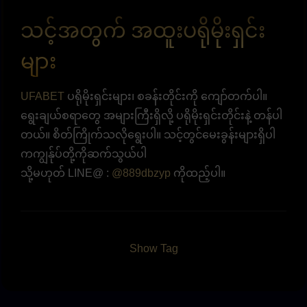
သင့်အတွက် အထူးပရိုမိုးရှင်း
များ
UFABET
ပရိုမိုးရှင်းများ၊ စခန်းတိုင်းကို ကျော်တက်ပါ။
ရွေးချယ်စရာတွေ အများကြီးရှိလို့ ပရိုမိုးရှင်းတိုင်းနဲ့ တန်ပါ
တယ်။ စိတ်ကြိုက်သလိုရွေးပါ။ သင့်တွင်မေးခွန်းများရှိပါ
ကကျွန်ုပ်တို့ကိုဆက်သွယ်ပါ
သို့မဟုတ် LINE@ :
@889dbzyp
ကိုထည့်ပါ။
Show Tag