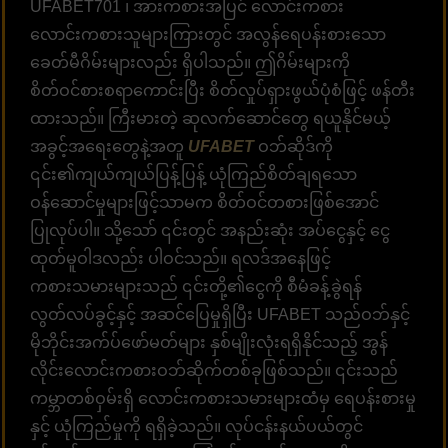
UFABET701 ၊ အားကစားအပြင် လောင်းကစား
လောင်းကစားသူများကြားတွင် အလွန်ရေပန်းစားသော
ခေတ်မီဂိမ်းများလည်း ရှိပါသည်။ ဤဂိမ်းများကို
စိတ်ဝင်စားစရာကောင်းပြီး စိတ်လှုပ်ရှားဖွယ်ပုံစံဖြင့် ဖန်တီး
ထားသည်။ ကြီးမားတဲ့ ဆုလက်ဆောင်တွေ ရယူနိုင်မယ့်
အခွင့်အရေးတွေနဲ့အတူ
UFABET
ဝဘ်ဆိုဒ်ကို
၎င်း၏ကျယ်ကျယ်ပြန့်ပြန့် ယုံကြည်စိတ်ချရသော
ဝန်ဆောင်မှုများဖြင့်သာမက စိတ်ဝင်တစားဖြစ်အောင်
ပြုလုပ်ပါ။ သို့သော် ၎င်းတွင် အနည်းဆုံး အပ်ငွေနှင့် ငွေ
ထုတ်မူဝါဒလည်း ပါဝင်သည်။ ရလဒ်အနေဖြင့်
ကစားသမားများသည် ၎င်းတို့၏ငွေကို စီမံခန့်ခွဲရန်
လွတ်လပ်ခွင့်နှင့် အဆင်ပြေမှုရှိပြီး UFABET သည်ဝဘ်နှင့်
မိုဘိုင်းအက်ပ်ဖော်မတ်များ နှစ်မျိုးလုံးရရှိနိုင်သည့် အွန်
လိုင်းလောင်းကစားဝဘ်ဆိုက်တစ်ခုဖြစ်သည်။ ၎င်းသည်
ကမ္ဘာတစ်ဝှမ်းရှိ လောင်းကစားသမားများထံမှ ရေပန်းစားမှု
နှင့် ယုံကြည်မှုကို ရရှိခဲ့သည်။ လုပ်ငန်းနယ်ပယ်တွင်