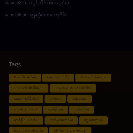
ufabet534
on
အွန်လိုင်း စလော့ဂိမ်း
yang456
on
အွန်လိုင်း စလော့ဂိမ်း
Tags
Free ငါး ပစ် ဂိမ်း
Myanmar ကာစီနို
Online ငါး ဂိမ်း apk
online ငါး ပစ် ဂိမ်းapp
Shan Koe Mee ငါး ပစ် ဂိမ်း
Shwe ကာစီနို APK
UFABET
ufabet888
ufabet เข้าสู่ระบบ
ကာစီနို app
ကာစီနို ဂိမ်း
ကာစီနို ငါး ပစ် ဂိမ်း
ကာစီနို စလော့ဂိမ်း
ကျွဲ စလော့ဂိမ်း
ဂိုး ပေါင်း လောင်း နည်း
ငါး ဂိမ်း ငွေ အကောင် ဆုံး