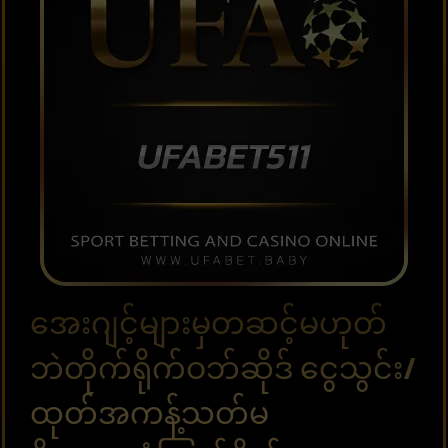
အေးဂျင့်များမှတဆင့်မဟုတ်
ဘဲတိုက်ရိုက်ဝဘ်ဆိုဒ် ငွေသွင်း/
ထုတ်အကန့်သတ်မ