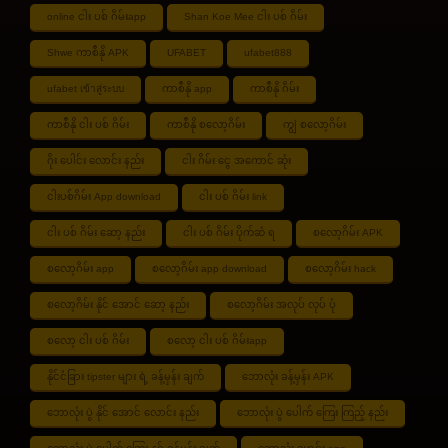
online ငါး ပစ် ဂိမ်းapp
Shan Koe Mee ငါး ပစ် ဂိမ်း
Shwe ကာစီနို APK
UFABET
ufabet888
ufabet เข้าสู่ระบบ
ကာစီနို app
ကာစီနို ဂိမ်း
ကာစီနို ငါး ပစ် ဂိမ်း
ကာစီနို စလော့ဂိမ်း
ကျွဲ စလော့ဂိမ်း
ဂိုး ပေါင်း လောင်း နည်း
ငါး ဂိမ်း ငွေ အကောင် ဆုံး
ငါးပစ်ဂိမ်း App download
ငါး ပစ် ဂိမ်း link
ငါး ပစ် ဂိမ်း ဆော့ နည်း
ငါး ပစ် ဂိမ်း ပိုက်ဆံ ရ
စလော့ဂိမ်း APK
စလော့ဂိမ်း app
စလော့ဂိမ်း app download
စလော့ဂိမ်း hack
စလော့ဂိမ်း နိုင် အောင် ဆော့ နည်း
စလော့ဂိမ်း အလုပ် လုပ် ပုံ
စလော့ ငါး ပစ် ဂိမ်း
စလော့ ငါး ပစ် ဂိမ်းapp
နိုင်ငံခြား tipster များ ရဲ့ ခန့်မှန်း ချက်
ဘောလုံး ခန့်မှန်း APK
ဘောလုံး ပွဲ နိုင် အောင် လောင်း နည်း
ဘောလုံး ပွဲ ပေါက် ကြေး ကြည့် နည်း