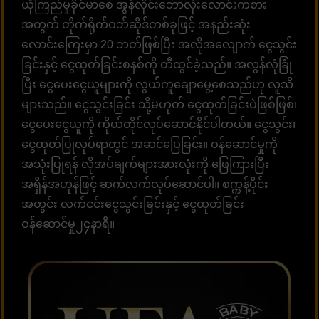
ယုံကြည်မှုခိုင်မာစေ အွန်လိုင်းဘောလုံးလောင်းကစား
အတွက် တိုက်ရိုက်ဝဘ်ဆိုဒ်တစ်ခုဖြင့် အနည်းဆုံး
လောင်းကြေးမှာ 20 ဘတ်ဖြစ်ပြီး အလိုအလျောက် ငွေသွင်း
ခြင်းနှင့် ငွေထုတ်ခြင်းစနစ်ကို တီထွင်ခဲ့သည်။ အလွန်လုံခြုံ
ပြီး ငွေပေးငွေယူများကို လွယ်ကူချောမွေ့စေသည်ဟု လူသိ
များသည်။ ငွေသွင်းခြင်း သို့မဟုတ် ငွေထုတ်ခြင်းပဲဖြစ်ဖြစ်၊
ငွေပေးငွေယူကို ကိုယ်တိုင်လုပ်ဆောင်နိုင်ပါတယ်။ ငွေသွင်း၊
ငွေထုတ်ပြုလုပ်ရာတွင် အဆင်ပြေခြင်း။ ဝန်ဆောင်မှုကို
အသုံးပြုရန် လိုအပ်ချက်များအားလုံးကို ဖြေကြားပြီး
အရှိန်အဟုန်ဖြင့် ဆက်လက်လုပ်ဆောင်ပါ။ စက္ကန့်ပိုင်း
အတွင်း လက်ငင်းငွေသွင်းခြင်းနှင့် ငွေထုတ်ခြင်း
ဝန်ဆောင်မှု၂၄နာရီ။