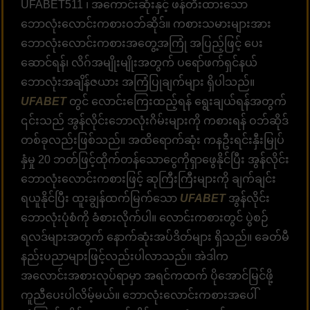
UFABET511 ၊ အကောင်းဆုံးနှင့် ဖန်တီးထားသော
ဘောလုံးလောင်းကစားဝဘ်ဆိုဒ်။ ကစားသမားများအား
ဘောလုံးလောင်းကစားအတွေ့အကြုံ အပြည့်ဖြင့် ပေး
ဆောင်ရန်၊ လိဂ်အမျိုးမျိုးအတွက် ပရော်ဖက်ရှင်နယ်
ဘောလုံးအချိန်ဇယား အကြံပြုချက်များ ရှိပါသည်။
UFABET
တွင် လောင်းကြေးထည့်ရန် ရွေးချယ်ရန်အတွက်
၎င်းသည် အွန်လိုင်းဘောလုံးဂိမ်းများကို ကစားရန် ဝဘ်ဆိုဒ်
တစ်ခုလည်းဖြစ်သည်။ အထိရောက်ဆုံး ကနဦးရင်းနှီးမြုပ်
နှံမှု 20 ဘတ်ဖြင့်ထိုက်တန်သောငွေကိုရှာဖွေနိုင်ပြီး အွန်လိုင်း
ဘောလုံးလောင်းကစားဖြင့် ဆုကြီးကြီးများကို ချက်ချင်း
ရယူနိုင်ပြီး ထူးချွန်ထက်မြက်သော
UFABET
အွန်လိုင်း
ဘောလုံးပုံစံကို ခံစားလိုက်ပါ။ လောင်းကစားတွင် ပွဲစဉ်
ရလဒ်များအတွက် နောက်ဆုံးအပ်ဒိတ်များ ရှိသည်။ ခေတ်မီ
နည်းပညာများဖြင့်လည်းပါလာသည်။ အဲဒါက
အလောင်းအစားလုပ်ရာမှာ အရင်ကထက် ပိုအောင်မြင်ဖို့
ကူညီပေးပါလိမ့်မယ်။ ဘောလုံးလောင်းကစားအပေါ်