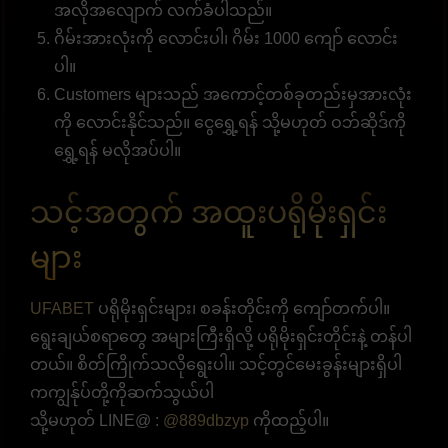
အလိုအလျောက် လက်ခံပါသည်။
ဂိမ်းအားလုံးကို လောင်းပါ၊ ဂိမ်း 1000 ကျော် လောင်း
ပါ။
Customers များသည် အကောင့်တစ်ခုတည်းမှအားလုံး
ကို လောင်းနိုင်သည်။ ငွေရွှေ့ရန် သို့မဟုတ် ဝဘ်ဆိုဒ်ကို
ရွှေ့ရန် မလိုအပ်ပါ။
သင့်အတွက် အထူးပရိုမိုးရှင်း
များ
UFABET
ပရိုမိုးရှင်းများ၊ စခန်းတိုင်းကို ကျော်တက်ပါ။
ရွေးချယ်စရာတွေ အများကြီးရှိလို့ ပရိုမိုးရှင်းတိုင်းနဲ့ တန်ပါ
တယ်။ စိတ်ကြိုက်သလိုရွေးပါ။ သင့်တွင်မေးခွန်းများရှိပါ
ကကျွန်ုပ်တို့ကိုဆက်သွယ်ပါ
သို့မဟုတ် LINE@ :
@889dbzyp
ကိုထည့်ပါ။