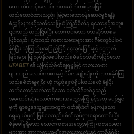
သော ထိပ်တန်းလောင်းကစားဆိုက်တစ်ခုအဖြစ်
တည်ထောင်ထားသည်။ မြင့်မားသောဝန်ဆောင်မှုစံချိန်
စံညွှန်းများနှင့်သက်သေပြယုံကြည်စိတ်ချရသောနှင့်အတူ။
၎င်းသည် တည်ငြိမ်ပြီး ဘေးကင်းသော ဝဘ်ဆိုဒ်တစ်ခု
ဖြစ်သည်။ ၎င်းသည် ကစားသမားများအား ဂိမ်းတွင်ပါဝင်
နိုင်ပြီး ယုံကြည်မှုအပြည့်ဖြင့် ငွေသွင်းခြင်းနှင့် ငွေထုတ်
ခြင်းများ ပြုလုပ်နိုင်စေပါသည်။ မိခင်ဝဘ်ဆိုက်ဖြစ်သော
UFABET
၏ ယုံကြည်စိတ်ချရမှုဖြင့် ကစားသမား
များသည် လောင်းကစားနှင့် ဂိမ်းအမျိုးမျိုးကို ကစားနိုင်ကြ
သည်။ စိတ်ချရပြီး ယုံကြည်ချက်ရှိပါတယ်။ လုံခြုံပြီး
သက်တောင့်သက်သာရှိသော ဝဘ်ဆိုဒ်တစ်ခုသည်
အကောင်းဆုံးလောင်းကစားအတွေ့အကြုံနှင့်အတူ ပျော်ရွှင်
မှုကို ရှာဖွေနေသူများအတွက် ဝဘ်ဆိုဒ်၏ မှန်ကန်သော
ရွေးချယ်မှုကို ဖြစ်စေသည်။ စိတ်လှုပ်ရှားစရာကောင်းပြီး
စိန်ခေါ်မှုရှိသော လောင်းကစားအတွေ့အကြုံ ကစားသမား
များအား အားကစားအမျိုးအစားအားလုံးနှင့် ကာစီနိုဂိမ်း