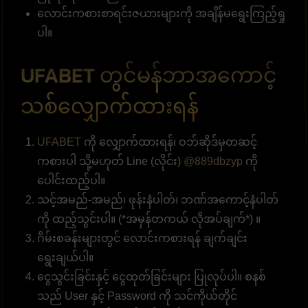
လောင်းကစားစာရင်းဇယားများကို အချိန်မရွေးကြည့်ရှု
ပါ။
UFABET တွင်မန်ဘာအကောင့်
သစ်လျှောက်ထားရန်
UFABET
ကို လျှောက်ထားရန်၊ ဝဘ်ဆိုဒ်မှတဆင့်
ကစားပါ သို့မဟုတ် Line (လိုင်း)
@889dbzyp
ကို
ပေါင်းထည့်ပါ။
သင့်အမည်-အမည်၊ ဖုန်းနံပါတ်၊ ဘဏ်အကောင့်နံပါတ်
ကို ထည့်သွင်းပါ။ (*အမှန်တကယ် လိုအပ်ချက်*) ။
ဂိမ်းစခန်းများတွင် လောင်းကစားရန် ချက်ချင်း
ရွေးချယ်ပါ။
ငွေသွင်းခြင်းနှင့် ငွေထုတ်ခြင်းများ ပြုလုပ်ပါ။ စနစ်
သည် User နှင့် Password ကို သင်ကိုယ်တိုင်