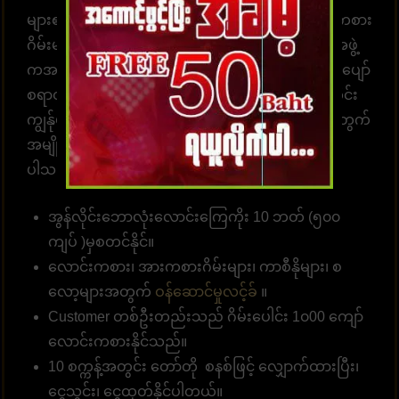
များ၏နှလုံးသားကို အနိုင်ယူသည်။ အွန်လိုင်းလောင်းကစား
ဂိမ်းများကို အချိန်မရွေးကစားရန် ဝန်ဆောင်မှုပေးတဲ့အဖွဲ့
ကအမြဲ စောင့်ဆိုင်းနေပါတယ်။ အွန်လောင်းကစားဂိမ်းပျော်
စရာတွင်ပါဝင်ဆင်နွဲပါ။ကျွန်ုပ်တို့သည် အောက်ပါအတိုင်း
ကျွန်ုပ်တို့၏ဝဘ်ဆိုဒ်မှာ ကစားရန် ဆုံးဖြတ်ရန် သင့်အတွက်
အမျိုးမျိုးသော အကျိုးကျေးဇူးများကို စုစည်းထား
ပါသည်။
အွန်လိုင်းဘောလုံးလောင်းကြေကိုး 10 ဘတ် (၅၀၀
ကျပ် )မှစတင်နိုင်။
လောင်းကစား၊ အားကစားဂိမ်းများ၊ ကာစီနိုများ၊ စ
လော့များအတွက်
ဝန်ဆောင်မှုလင့်ခ်
။
Customer တစ်ဦးတည်းသည် ဂိမ်းပေါင်း 1၀00 ကျော်
လောင်းကစားနိုင်သည်။
10 စက္ကန့်အတွင်း တော်တို စနစ်ဖြင့် လျှောက်ထားပြီး၊
ငွေသွင်း၊ ငွေထုတ်နိုင်ပါတယ်။