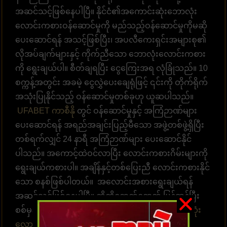
အဆင်သင့်ဖြစ်နေပါပြီ။ နိုင်ငံ၏အကောင်းဆုံးဘောလုံး
လောင်းကစားဝန်ဆောင်မှုကို မည်သည့်ဝန်ဆောင်မှုကိုမဆို
ပေးဆောင်ရန် အသင့်ဖြစ်ပြီး၊ အပလီကေးရှင်းအများစု၏
လိုအပ်ချက်များနှင့် ကိုက်ညီသော ဘောလုံးလောင်းကစား
ကို ရွေးချယ်ပါ။ စီတ်ချရပြီး ငွေကြေးအရ လုံခြုံသည်။ 10
စက္ကန့်အတွင်း အခမဲ့ ငွေလွှဲပေးချေရုံဖြင့် ၎င်းကို တိုက်ရိုက်
အသုံးပြုနိုင်သည့် ဝန်ဆောင်မှုတစ်ခုဟု ယူဆပါသည်။
UFABET ကာစီနို
တွင် ဝန်ဆောင်မှုနှင့် အကြံဉာဏ်များ
ပေးဆောင်ရန် အရည်အချင်းပြည့်မီသော အဖွဲ့တစ်ဖွဲ့ရှိပြီး
တစ်ရက်လျှင် 24 နာရီ အကြံဉာဏ်များ ပေးဆောင်နိုင်
ပါသည်။ အကောင့်ထဲဝင်လာပြီး လောင်းကစားဂိမ်းများကို
ရွေးချယ်ကစားပါ။ အချိန်နှင့်တစ်ပြေးညီ လောင်းကစားနိုင်
သော စနစ်ဖြစ်ပါတယ်။ အလောင်းအစားရွေးချယ်ရန်
အဆင်သင့်ဖြစ်နေပါပြီ။ ထိထိရောက်ရောက် မြန်ဆန်ပြီး
စစ်မှန်သော ပေးချေမှုများ၊ နံပါတ် 1 တိုက်ရိုက်
ဘောလုံး
လောင်းကစားဝက်ဘ်ဆိုက်
UFABET သည် လူအ