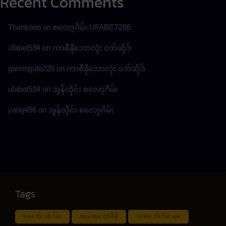
Recent Comments
Thankooo
on
စလော့ဂိမ်း UFABET286
ufabet534
on
ကာစီနိုဘောလုံး ဝဘ်ဆိုဒ်
gamingufa226
on
ကာစီနိုဘောလုံး ဝဘ်ဆိုဒ်
ufabet534
on
အွန်လိုင်း စလော့ဂိမ်း
yang456
on
အွန်လိုင်း စလော့ဂိမ်း
Tags
Free ငါး ပစ် ဂိမ်း
Myanmar ကာစီနို
Online ငါး ဂိမ်း apk