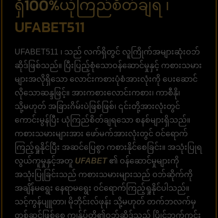
ရှိ100%ယုံကြည်စိတ်ချရ ၊
UFABET511
UFABET511 ၊ သည် လက်ရှိတွင် လူကြိုက်အများဆုံးဝဘ်
ဆိုဒ်ဖြစ်သည်။ ပြီးပြည့်စုံသောဝန်ဆောင်မှုနှင့် ကစားသမား
များအလိုရှိသော လောင်းကစားပုံစံအားလုံးကို ပေးဆောင်
လိုသောဆန္ဒဖြင့်။ အားကစားလောင်းကစား၊ ကာစီနို၊
သို့မဟုတ် အခြားဂိမ်းပဲဖြစ်ဖြစ်၊ ၎င်းတို့အားလုံးတွင်
ကောင်းမွန်ပြီး ယုံကြည်စိတ်ချရသော စနစ်များရှိသည်။
ကစားသမားများအား ဖော်မက်အားလုံးတွင် ဝင်ရောက်
ကြည့်ရှုနိုင်ပြီး အဆင်ပြေစွာ ကစားနိုင်စေခြင်း။ အသုံးပြုရ
လွယ်ကူမှုနှင့်အတူ
UFABET
၏ ဝန်ဆောင်မှုများကို
အသုံးပြုခြင်းသည် ကစားသမားများသည် ဝဘ်ဆိုက်ကို
အချိန်မရွေး နေရာမရွေး ဝင်ရောက်ကြည့်ရှုနိုင်ပါသည်။
သင့်ကွန်ပျူတာ၊ မိုဘိုင်းလ်ဖုန်း သို့မဟုတ် တက်ဘလက်မှ
တစ်ဆင့်ဖြစ်စေ ကျွန်ုပ်တို့၏ဝဘ်ဆိုဒ်သည် ပြိုင်ဘက်ကင်း