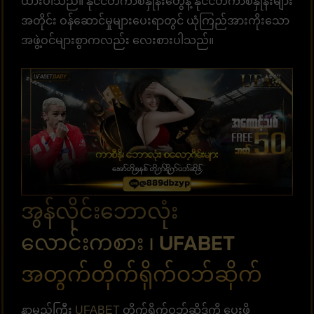
ထားပါသည်။ နိုင်ငံတကာစံနှုန်းတွေနဲ့ နိုင်ငံတကာစံနှုန်းများ
အတိုင်း ဝန်ဆောင်မှုများပေးရာတွင် ယုံကြည်အားကိုးသော
အဖွဲ့ဝင်များစွာကလည်း လေးစားပါသည်။
အွန်လိုင်းဘောလုံး
လောင်းကစား ၊ UFABET
အတွက်တိုက်ရိုက်ဝဘ်ဆိုက်
နာမည်ကြီး
UFABET
တိုက်ရိုက်ဝဘ်ဆိုဒ်ကို ပေးဖို့