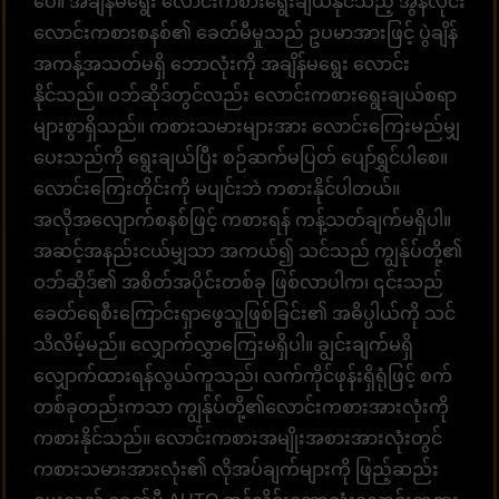
ပေ။ အချိန်မရွေး လောင်းကစားရွေးချယ်နိုင်သည့် အွန်လိုင်း
လောင်းကစားစနစ်၏ ခေတ်မီမှုသည် ဥပမာအားဖြင့် ပွဲချိန်
အကန့်အသတ်မရှိ ဘောလုံးကို အချိန်မရွေး လောင်း
နိုင်သည်။ ဝဘ်ဆိုဒ်တွင်လည်း လောင်းကစားရွေးချယ်စရာ
များစွာရှိသည်။ ကစားသမားများအား လောင်းကြေးမည်မျှ
ပေးသည်ကို ရွေးချယ်ပြီး စဉ်ဆက်မပြတ် ပျော်ရွှင်ပါစေ။
လောင်းကြေးတိုင်းကို မပျင်းဘဲ ကစားနိုင်ပါတယ်။
အလိုအလျောက်စနစ်ဖြင့် ကစားရန် ကန့်သတ်ချက်မရှိပါ။
အဆင့်အနည်းငယ်မျှသာ အကယ်၍ သင်သည် ကျွန်ုပ်တို့၏
ဝဘ်ဆိုဒ်၏ အစိတ်အပိုင်းတစ်ခု ဖြစ်လာပါက၊ ၎င်းသည်
ခေတ်ရေစီးကြောင်းရှာဖွေသူဖြစ်ခြင်း၏ အဓိပ္ပါယ်ကို သင်
သိလိမ့်မည်။ လျှောက်လွှာကြေးမရှိပါ။ ချွင်းချက်မရှိ
လျှောက်ထားရန်လွယ်ကူသည်၊ လက်ကိုင်ဖုန်းရှိရုံဖြင့် စက်
တစ်ခုတည်းကသာ ကျွန်ုပ်တို့၏လောင်းကစားအားလုံးကို
ကစားနိုင်သည်။ လောင်းကစားအမျိုးအစားအားလုံးတွင်
ကစားသမားအားလုံး၏ လိုအပ်ချက်များကို ဖြည့်ဆည်း