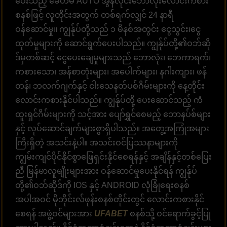
ပေးသည့် ခေတ်မီ AUTO အွန်လိုင်းဘောလုံးလောင်းကစား
စနစ်ဖြင့် လူတိုင်းအတွက် တစ်ရက်လျှင် 24 နာရီ
ဝန်ဆောင်မှု။ ကျွန်ုပ်တို့သည် ၁ မိနစ်အတွင်း ငွေသွင်း၊ငွေ
ထုတ်မှုများကို ဆောင်ရွက်ပေးပါသည်။ ကျွန်ုပ်တို့၏ဝဘ်ဆို
ဒ်မှတစ်ဆင့် ငွေပေးချေမှုများသည် ဘောလုံး၊ ဘေကာရက်၊
ကစားသော၊ အန်စာတုံးများ၊ အပေါက်များ၊ နဂါးကျား၊ ဖန်
တန်၊ ဘလက်ဂျက်နှင့် ငါးသေနတ်ပစ်ဂိမ်းများကို နေ့တိုင်း
လောင်းကစားနိုင်ပါသည်။ ကျွန်ုပ်တို့ ပေးဆောင်သည့် ကံ
ထူးရှင်ဂိမ်းများကို သင့်အား ပျော်ရွှင်စေမည့် ဘောနပ်စ်များ
နှင့် လုပ်ဆောင်ချက်များစွာရှိပါသည်။ အတွေ့အကြုံအများ
ကြီးရှိတဲ့ အသင်းနဲ့ပါ။ အသင်းဝင်ပြဿနာများကို
ကျွမ်းကျင်ပိုင်နိုင်စွာဖြေရှင်းနိုင်စေရန်နှင့် အချိန်နှင့်တစ်ပြေး
ညီ မြန်မာလူမျိုးများအား ဝန်ဆောင်မှုပေးနိုင်ရန် ကျွန်ုပ်
တို့၏ဝဘ်ဆိုဒ်ကို IOS နှင့် ANDROID လုံခြုံရေးစနစ်
အပါအဝင် မိုဘိုင်းလ်ဖုန်းစနစ်တိုင်းတွင် လောင်းကစားနိုင်
စေရန် အဖွဲ့ဝင်များအား
UFABET
စနစ်သို့ ဝင်ရောက်ခွင့်ပြု