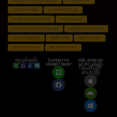
ဘောလုံး ပွဲ ပေါက် ကြေး နှင့် ခန့်မှန်း ချက်
ဘောလုံး မောင်း app
ဘောလုံး မောင်း ခန့်မှန်း
ဘောလုံး မောင်း တွက် နည်း
ဘောလုံး အင်တာနက် ပေါက် ကြေး
မောင်း လောင်း နည်း
ယနေ့ ကစား မည့် ဘောလုံး ပွဲ ခန့်မှန်း ချက်
ယုံကြည် စိတ်ချ ရ ဆုံး အွန်လိုင်း
အင်တာနက် ခန့်မှန်း ချက်
အွန်လိုင်း ကာစီနို
အွန်လိုင်း စလော့ဂိမ်း
အွန်လိုင်း စလော့ဂိမ်းapp
အွန်လိုင်း စလော့ဂိမ်းfree
ငွေသွင်းနည်း
Contact Us
iOS၊ Android
UFABET.BABY
နှင့် PC နှစ်မျိုး
လုံးကို ပံ့ပိုး
ပေးသည်။