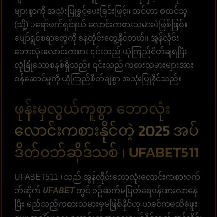
များစွာကို အသုံးပြုခွင့်ပေးခြင်းဖြင့်။ သင်ဟာ စတင်သူ
(သို့) ပရော်ဖက်ရှင်နယ် လောင်းကစားသမားပဲဖြစ်ဖြစ်။
ပျော်ရွှင်စရာတွေကို နေ့တိုင်းတွေ့နိုင်တယ်။ အွန်လိုင်း
ဘောလုံးလောင်းကစား ၎င်းသည် ယုံကြည်စိတ်ချရပြီး
လုံခြုံသောစနစ်ရှိသည်။ ၎င်းသည် ကစားသမားများအား
ဝန်ဆောင်မှုကို ယုံကြည်စိတ်ချစွာ အသုံးပြုနိုင်သည်။
ဖုန်းမှလွယ်ကူစွာ ဘောလုံး
လောင်းကစားနိုင်တဲ့ 2025 အပ်
ဒိတ်ဝဘ်ဆိုဒ်သစ် ၊ UFABET511
UFABET511 ၊ သည် အွန်လိုင်းဘောလုံးလောင်းကစားဝက်
ဘ်ဆိုက်
UFABET
တွင် စဉ်ဆက်မပြတ်ရေပန်းစားလာနေ
ပြီး မည်သည့်ကစားသမားမှမဖြစ်နိုင်ဟု ယခင်ကမသိခဲ့ဖူး