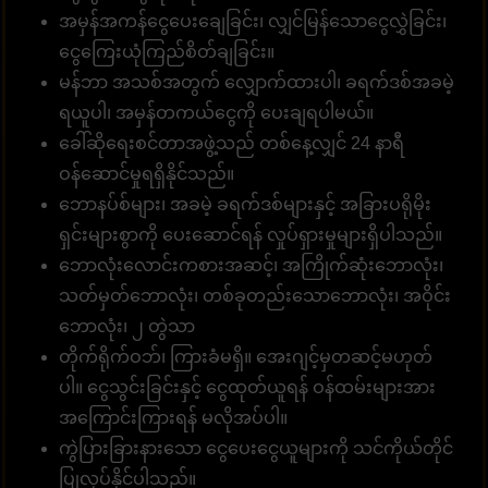
အမှန်အကန်ငွေပေးချေခြင်း၊ လျှင်မြန်သောငွေလွှဲခြင်း၊
ငွေကြေးယုံကြည်စိတ်ချခြင်း။
မန်ဘာ အသစ်အတွက် လျှောက်ထားပါ၊ ခရက်ဒစ်အခမဲ့
ရယူပါ၊ အမှန်တကယ်ငွေကို ပေးချရပါမယ်။
ခေါ်ဆိုရေးစင်တာအဖွဲ့သည် တစ်နေ့လျှင် 24 နာရီ
ဝန်ဆောင်မှုရရှိနိုင်သည်။
ဘောနပ်စ်များ၊ အခမဲ့ ခရက်ဒစ်များနှင့် အခြားပရိုမိုး
ရှင်းများစွာကို ပေးဆောင်ရန် လှုပ်ရှားမှုများရှိပါသည်။
ဘောလုံးလောင်းကစားအဆင့်၊ အကြိုက်ဆုံးဘောလုံး၊
သတ်မှတ်ဘောလုံး၊ တစ်ခုတည်းသောဘောလုံး၊ အဝိုင်း
ဘောလုံး၊ ၂ တွဲသာ
တိုက်ရိုက်ဝဘ်၊ ကြားခံမရှိ။ အေးဂျင့်မှတဆင့်မဟုတ်
ပါ။ ငွေသွင်းခြင်းနှင့် ငွေထုတ်ယူရန် ဝန်ထမ်းများအား
အကြောင်းကြားရန် မလိုအပ်ပါ။
ကွဲပြားခြားနားသော ငွေပေးငွေယူများကို သင်ကိုယ်တိုင်
ပြုလုပ်နိုင်ပါသည်။